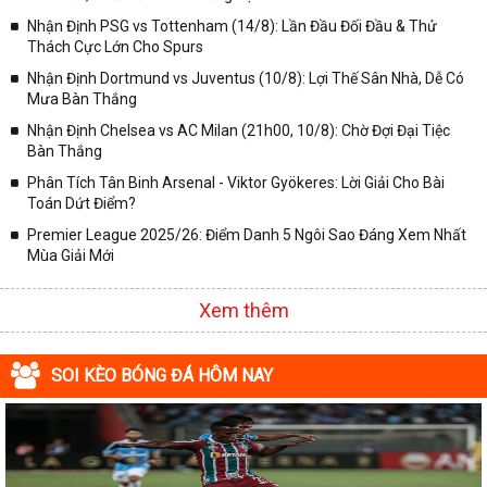
Nhận Định PSG vs Tottenham (14/8): Lần Đầu Đối Đầu & Thử
✓ VĐQG Đức;
Thách Cực Lớn Cho Spurs
✓ Giải VĐQG Italia;
Nhận Định Dortmund vs Juventus (10/8): Lợi Thế Sân Nhà, Dễ Có
✓ VĐQG Pháp;
Mưa Bàn Thắng
Nhận Định Chelsea vs AC Milan (21h00, 10/8): Chờ Đợi Đại Tiệc
✓ Liên Đoàn Anh;
Bàn Thắng
✓ Cúp FA;
Phân Tích Tân Binh Arsenal - Viktor Gyökeres: Lời Giải Cho Bài
✓ U23 Châu Á;
Toán Dứt Điểm?
✓ Euro 2020;
Premier League 2025/26: Điểm Danh 5 Ngôi Sao Đáng Xem Nhất
Mùa Giải Mới
✓ VLWC KV Châu Á;
✓ Copa America 2020;
Xem thêm
✓ Các giải đấu bóng đá khác.
Vì vậy, đồng hành cùng với chuyên trang
kqbongda.net
các bạn
SOI KÈO BÓNG ĐÁ HÔM NAY
sẽ không bỏ lỡ bất kỳ trận đấu bóng đá nào, đặc biệt là những trận
bóng siêu kinh điển tại các giải bóng đá lớn nhất trên Thế giới. Tại
đây, mọi người sẽ có thể khai thác thêm được rất nhiều những
thông tin liên quan đến trận đấu bóng đá sắp diễn ra như: