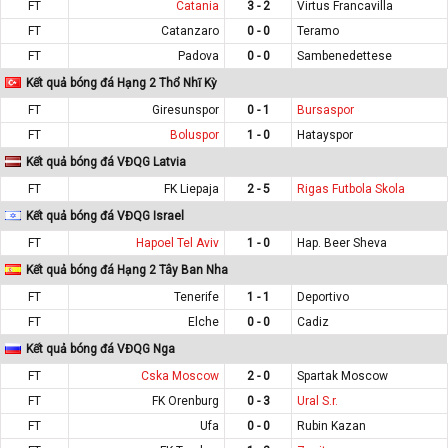
FT
Catania
3 - 2
Virtus Francavilla
FT
Catanzaro
0 - 0
Teramo
FT
Padova
0 - 0
Sambenedettese
Kết quả bóng đá Hạng 2 Thổ Nhĩ Kỳ
FT
Giresunspor
0 - 1
Bursaspor
FT
Boluspor
1 - 0
Hatayspor
Kết quả bóng đá VĐQG Latvia
FT
FK Liepaja
2 - 5
Rigas Futbola Skola
Kết quả bóng đá VĐQG Israel
FT
Hapoel Tel Aviv
1 - 0
Hap. Beer Sheva
Kết quả bóng đá Hạng 2 Tây Ban Nha
FT
Tenerife
1 - 1
Deportivo
FT
Elche
0 - 0
Cadiz
Kết quả bóng đá VĐQG Nga
FT
Cska Moscow
2 - 0
Spartak Moscow
FT
FK Orenburg
0 - 3
Ural S.r.
FT
Ufa
0 - 0
Rubin Kazan