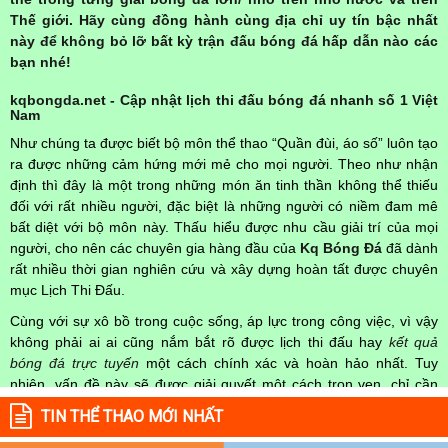
Thế giới. Hãy cùng đồng hành cùng địa chỉ uy tín bậc nhất
này để không bỏ lỡ bất kỳ trận đấu bóng đá hấp dẫn nào các
bạn nhé!
kqbongda.net - Cập nhật lịch thi đấu bóng đá nhanh số 1 Việt
Nam
Như chúng ta được biết bộ môn thể thao “Quần đùi, áo số” luôn tạo
ra được những cảm hứng mới mẻ cho mọi người. Theo như nhận
định thì đây là một trong những món ăn tinh thần không thể thiếu
đối với rất nhiều người, đặc biệt là những người có niềm đam mê
bất diệt với bộ môn này. Thấu hiểu được nhu cầu giải trí của mọi
người, cho nên các chuyên gia hàng đầu của
Kq Bóng Đá
đã dành
rất nhiều thời gian nghiên cứu và xây dựng hoàn tất được chuyên
mục Lịch Thi Đấu.
Cùng với sự xô bồ trong cuộc sống, áp lực trong công việc, vì vậy
không phải ai ai cũng nắm bắt rõ được lịch thi đấu hay
kết quả
bóng đá trực tuyến
một cách chính xác và hoàn hảo nhất. Tuy
nhiên, vấn đề này sẽ được giải quyết một cách trọn vẹn, chỉ cần
truy cập vào chuyên mục
Lịch Thi Đấu
của Website
kqbongda.net
TIN THỂ THAO MỚI NHẤT
mọi người hoàn toàn nắm rõ được chính xác về thời gian các trận
đấu bóng đá Việt Nam hay trên Thế giới diễn ra trong thời gian sắp