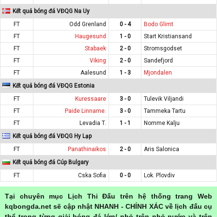
Kết quả bóng đá VĐQG Na Uy
FT
Odd Grenland
0 - 4
Bodo Glimt
FT
Haugesund
1 - 0
Start Kristiansand
FT
Stabaek
2 - 0
Stromsgodset
FT
Viking
2 - 0
Sandefjord
FT
Aalesund
1 - 3
Mjondalen
Kết quả bóng đá VĐQG Estonia
FT
Kuressaare
3 - 0
Tulevik Viljandi
FT
Paide Linname.
3 - 0
Tammeka Tartu
FT
Levadia T.
1 - 1
Nomme Kalju
Kết quả bóng đá VĐQG Hy Lạp
FT
Panathinaikos
2 - 0
Aris Salonica
Kết quả bóng đá Cúp Bulgary
FT
Cska Sofia
0 - 0
Lok. Plovdiv
Tại chuyên mục Lịch Thi Đấu trên hệ thống trang Web
kqbongda.net sẽ cập nhật NHANH - CHÍNH XÁC về lịch đấu cụ
thể trong từng giải bóng đá lớn/ nhỏ trên nhỏ nước và trên