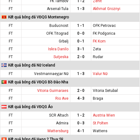
FT
FK Tambov
1 - 2
Zenit
FT
Arsenal-Tula
1 - 3
Akhmat Groznyi
Kết quả bóng đá VĐQG Montenegro
FT
Buducnost
1 - 1
OFK Petrovac
FT
OFK Titograd
0 - 0
FK Podgorica
FT
Grbalj
0 - 1
FK Kom
FT
Iskra Danilo
3 - 1
Zeta
FT
Sutjeska
2 - 0
Rudar
Kết quả bóng đá Nữ Iceland
FT
Vestmannaeyjar Nữ
1 - 3
Valur Nữ
Kết quả bóng đá VĐQG Bồ Đào Nha
FT
Vitoria Guimaraes
2 - 0
Vitoria Setubal
FT
Rio Ave
4 - 3
Braga
Kết quả bóng đá VĐQG Áo
FT
SCR Altach
1 - 2
Austria Wien
FT
Admira
0 - 3
St.Polten
FT
Mattersburg
4 - 1
Wattens
Kết quả bóng đá Hạng 2 Thụy Sỹ