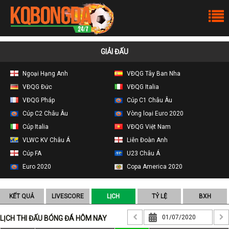
GIẢI ĐẤU
Ngoại Hạng Anh
VĐQG Tây Ban Nha
VĐQG Đức
VĐQG Italia
VĐQG Pháp
Cúp C1 Châu Âu
Cúp C2 Châu Âu
Vòng loại Euro 2020
Cúp Italia
VĐQG Việt Nam
VLWC KV Châu Á
Liên Đoàn Anh
Cúp FA
U23 Châu Á
Euro 2020
Copa America 2020
KẾT QUẢ
LIVESCORE
LỊCH
TỶ LỆ
BXH
LỊCH THI ĐẤU BÓNG ĐÁ HÔM NAY