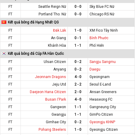
FT
Seattle Reign Nữ
0 - 0
Sky Blue FC Nữ
FT
Portland Tho. Nữ
0 - 0
Chicago RS Nữ
Kết quả bóng đá Hạng Nhất QG
FT
Đăk Lăk
1 - 0
XM Fico Tây Ninh
FT
An Giang
0 - 1
Bình Phước
FT
Khánh Hòa
1 - 1
Phố Hiến
Kết quả bóng đá Cúp FA Hàn Quốc
FT
Ulsan Citizen
0 - 2
Sangju Sangmu
FT
Anyang
0 - 2
Daegu
FT
Jeonnam Dragons
4 - 0
Gyeongnam
FT
Jeju Utd
2 - 2
Seoul E-Land
FT
Daejeon Hana Citizen
2 - 0
Ansan Greeners
FT
Busan I'Park
4 - 0
Hwaseong FC
FT
Gangwon
1 - 1
Gangneung City
FT
Gwangju
1 - 1
GimPo Citizen
FT
Gimhae City
0 - 2
Gyeongju KHNP
FT
Pohang Steelers
1 - 0
Gyeongju Citizen