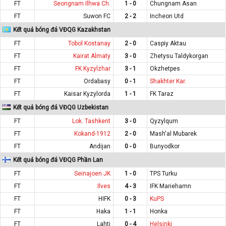
FT
Seongnam Ilhwa Ch.
1 - 0
Chungnam Asan
FT
Suwon FC
2 - 2
Incheon Utd
Kết quả bóng đá VĐQG Kazakhstan
FT
Tobol Kostanay
2 - 0
Caspiy Aktau
FT
Kairat Almaty
3 - 0
Zhetysu Taldykorgan
FT
FK Kyzylzhar
3 - 1
Okzhetpes
FT
Ordabasy
0 - 1
Shakhter Kar.
FT
Kaisar Kyzylorda
1 - 1
FK Taraz
Kết quả bóng đá VĐQG Uzbekistan
FT
Lok. Tashkent
3 - 0
Qyzylqum
FT
Kokand-1912
2 - 0
Mash'al Mubarek
FT
Andijan
0 - 0
Bunyodkor
Kết quả bóng đá VĐQG Phần Lan
FT
Seinajoen JK
1 - 0
TPS Turku
FT
Ilves
4 - 3
IFK Mariehamn
FT
HIFK
0 - 3
KuPS
FT
Haka
1 - 1
Honka
FT
Lahti
0 - 4
Helsinki