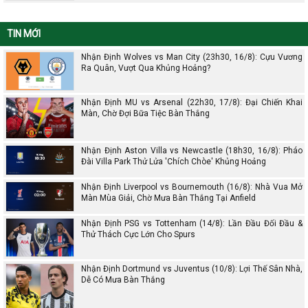
TIN MỚI
Nhận Định Wolves vs Man City (23h30, 16/8): Cựu Vương
Ra Quân, Vượt Qua Khủng Hoảng?
Nhận Định MU vs Arsenal (22h30, 17/8): Đại Chiến Khai
Màn, Chờ Đợi Bữa Tiệc Bàn Thắng
Nhận Định Aston Villa vs Newcastle (18h30, 16/8): Pháo
Đài Villa Park Thử Lửa 'Chích Chòe' Khủng Hoảng
Nhận Định Liverpool vs Bournemouth (16/8): Nhà Vua Mở
Màn Mùa Giải, Chờ Mưa Bàn Thắng Tại Anfield
Nhận Định PSG vs Tottenham (14/8): Lần Đầu Đối Đầu &
Thử Thách Cực Lớn Cho Spurs
Nhận Định Dortmund vs Juventus (10/8): Lợi Thế Sân Nhà,
Dễ Có Mưa Bàn Thắng