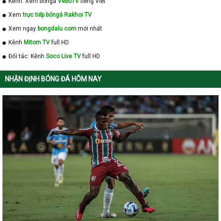
Kênh: Xem bóngá
VeboTV
tiếng Việt
Xem
trực tiếp bóngá Rakhoi TV
Xem ngay
bongdalu com
mới nhất
Kênh
Mitom TV
full HD
Đối tác: Kênh
Soco Live TV
full HD
NHẬN ĐỊNH BÓNG ĐÁ HÔM NAY