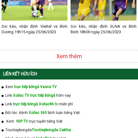
Soi kèo, nhận định Viettel vs Bình
Soi kèo, nhận định SLNA vs Bình
Dương 19h15 ngày 25/06/2023
Định 18h00 ngày 25/06/2023
Xem thêm
LIÊN KẾT HỮU ÍCH
Xem
trực tiếp bóngá Vaoroi TV
Link
Xoilac TV trực tiếp bóngá
hôm nay
Link
trực tiếp bóngá Xoilac86.tv
miễn phí
Đối tác: Kênh
Xoilac 365
bình luận tiếng Việt.
Xem:
90P TV
trực tuyến tiếng Việt
Tructiepbongda
Tructiepbongda Cakhia