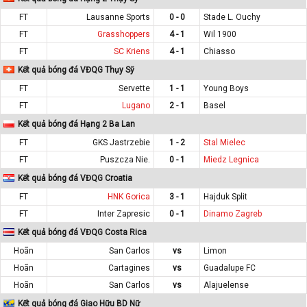
FT
Lausanne Sports
0 - 0
Stade L. Ouchy
FT
Grasshoppers
4 - 1
Wil 1900
FT
SC Kriens
4 - 1
Chiasso
Kết quả bóng đá VĐQG Thụy Sỹ
FT
Servette
1 - 1
Young Boys
FT
Lugano
2 - 1
Basel
Kết quả bóng đá Hạng 2 Ba Lan
FT
GKS Jastrzebie
1 - 2
Stal Mielec
FT
Puszcza Nie.
0 - 1
Miedz Legnica
Kết quả bóng đá VĐQG Croatia
FT
HNK Gorica
3 - 1
Hajduk Split
FT
Inter Zapresic
0 - 1
Dinamo Zagreb
Kết quả bóng đá VĐQG Costa Rica
Hoãn
San Carlos
vs
Limon
Hoãn
Cartagines
vs
Guadalupe FC
Hoãn
San Carlos
vs
Alajuelense
Kết quả bóng đá Giao Hữu BD Nữ