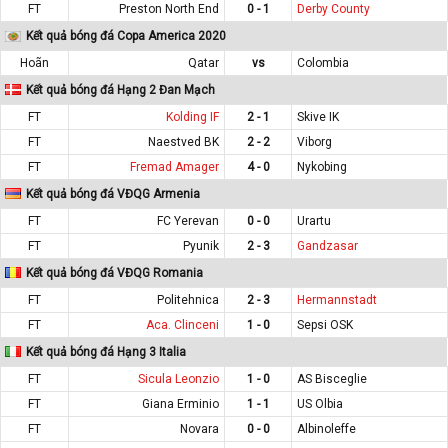
FT
Preston North End
0 - 1
Derby County
Kết quả bóng đá Copa America 2020
Hoãn
Qatar
vs
Colombia
Kết quả bóng đá Hạng 2 Đan Mạch
FT
Kolding IF
2 - 1
Skive IK
FT
Naestved BK
2 - 2
Viborg
FT
Fremad Amager
4 - 0
Nykobing
Kết quả bóng đá VĐQG Armenia
FT
FC Yerevan
0 - 0
Urartu
FT
Pyunik
2 - 3
Gandzasar
Kết quả bóng đá VĐQG Romania
FT
Politehnica
2 - 3
Hermannstadt
FT
Aca. Clinceni
1 - 0
Sepsi OSK
Kết quả bóng đá Hạng 3 Italia
FT
Sicula Leonzio
1 - 0
AS Bisceglie
FT
Giana Erminio
1 - 1
US Olbia
FT
Novara
0 - 0
Albinoleffe