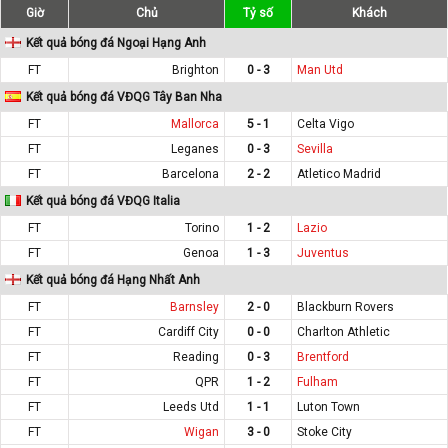
Giờ
Chủ
Tỷ số
Khách
Kết quả bóng đá Ngoại Hạng Anh
FT
Brighton
0 - 3
Man Utd
Kết quả bóng đá VĐQG Tây Ban Nha
FT
Mallorca
5 - 1
Celta Vigo
FT
Leganes
0 - 3
Sevilla
FT
Barcelona
2 - 2
Atletico Madrid
Kết quả bóng đá VĐQG Italia
FT
Torino
1 - 2
Lazio
FT
Genoa
1 - 3
Juventus
Kết quả bóng đá Hạng Nhất Anh
FT
Barnsley
2 - 0
Blackburn Rovers
FT
Cardiff City
0 - 0
Charlton Athletic
FT
Reading
0 - 3
Brentford
FT
QPR
1 - 2
Fulham
FT
Leeds Utd
1 - 1
Luton Town
FT
Wigan
3 - 0
Stoke City