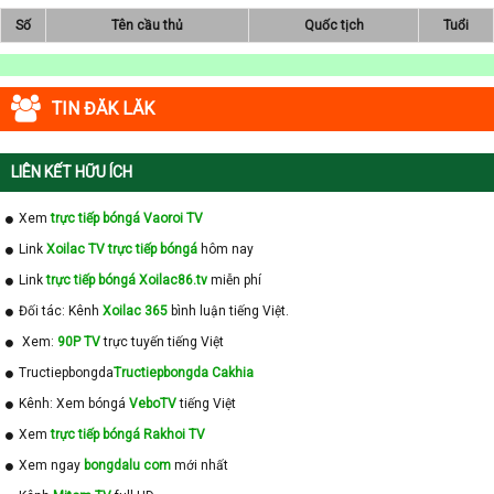
Số
Tên cầu thủ
Quốc tịch
Tuổi
TIN ĐĂK LĂK
LIÊN KẾT HỮU ÍCH
Xem
trực tiếp bóngá Vaoroi TV
Link
Xoilac TV trực tiếp bóngá
hôm nay
Link
trực tiếp bóngá Xoilac86.tv
miễn phí
Đối tác: Kênh
Xoilac 365
bình luận tiếng Việt.
Xem:
90P TV
trực tuyến tiếng Việt
Tructiepbongda
Tructiepbongda Cakhia
Kênh: Xem bóngá
VeboTV
tiếng Việt
Xem
trực tiếp bóngá Rakhoi TV
Xem ngay
bongdalu com
mới nhất