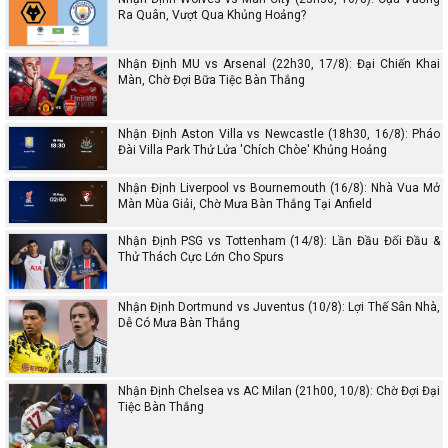
Ra Quân, Vượt Qua Khủng Hoảng?
Nhận Định MU vs Arsenal (22h30, 17/8): Đại Chiến Khai
Màn, Chờ Đợi Bữa Tiệc Bàn Thắng
Nhận Định Aston Villa vs Newcastle (18h30, 16/8): Pháo
Đài Villa Park Thử Lửa 'Chích Chòe' Khủng Hoảng
Nhận Định Liverpool vs Bournemouth (16/8): Nhà Vua Mở
Màn Mùa Giải, Chờ Mưa Bàn Thắng Tại Anfield
Nhận Định PSG vs Tottenham (14/8): Lần Đầu Đối Đầu &
Thử Thách Cực Lớn Cho Spurs
Nhận Định Dortmund vs Juventus (10/8): Lợi Thế Sân Nhà,
Dễ Có Mưa Bàn Thắng
Nhận Định Chelsea vs AC Milan (21h00, 10/8): Chờ Đợi Đại
Tiệc Bàn Thắng