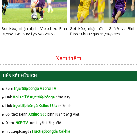
Soi kèo, nhận định Viettel vs Bình
Soi kèo, nhận định SLNA vs Bình
Dương 19h15 ngày 25/06/2023
Định 18h00 ngày 25/06/2023
Xem thêm
LIÊN KẾT HỮU ÍCH
Xem
trực tiếp bóngá Vaoroi TV
Link
Xoilac TV trực tiếp bóngá
hôm nay
Link
trực tiếp bóngá Xoilac86.tv
miễn phí
Đối tác: Kênh
Xoilac 365
bình luận tiếng Việt.
Xem:
90P TV
trực tuyến tiếng Việt
Tructiepbongda
Tructiepbongda Cakhia