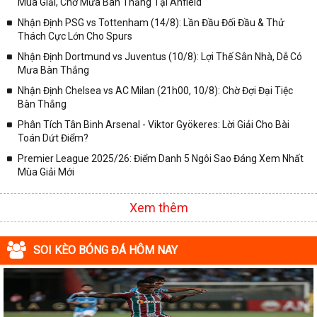
Mùa Giải, Chờ Mưa Bàn Thắng Tại Anfield
✓ Giải VĐQG Tây Ban Nha;
Nhận Định PSG vs Tottenham (14/8): Lần Đầu Đối Đầu & Thử
✓ VĐQG Đức;
Thách Cực Lớn Cho Spurs
✓ Giải VĐQG Italia;
Nhận Định Dortmund vs Juventus (10/8): Lợi Thế Sân Nhà, Dễ Có
✓ VĐQG Pháp;
Mưa Bàn Thắng
Nhận Định Chelsea vs AC Milan (21h00, 10/8): Chờ Đợi Đại Tiệc
✓ Liên Đoàn Anh;
Bàn Thắng
✓ Cúp FA;
Phân Tích Tân Binh Arsenal - Viktor Gyökeres: Lời Giải Cho Bài
✓ U23 Châu Á;
Toán Dứt Điểm?
✓ Euro 2020;
Premier League 2025/26: Điểm Danh 5 Ngôi Sao Đáng Xem Nhất
Mùa Giải Mới
✓ VLWC KV Châu Á;
✓ Copa America 2020;
Xem thêm
✓ Các giải đấu bóng đá khác.
Vì vậy, đồng hành cùng với chuyên trang
kqbongda.net
các bạn
SOI KÈO BÓNG ĐÁ HÔM NAY
sẽ không bỏ lỡ bất kỳ trận đấu bóng đá nào, đặc biệt là những trận
bóng siêu kinh điển tại các giải bóng đá lớn nhất trên Thế giới. Tại
đây, mọi người sẽ có thể khai thác thêm được rất nhiều những
thông tin liên quan đến trận đấu bóng đá sắp diễn ra như: