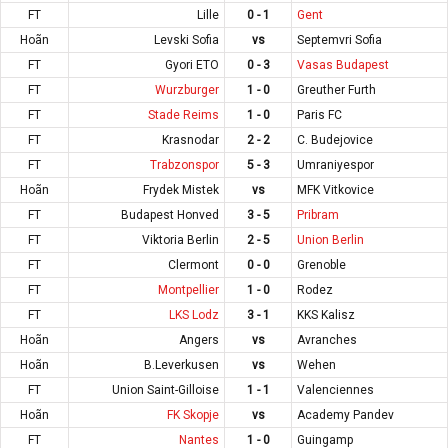
FT
Lille
0 - 1
Gent
Hoãn
Levski Sofia
vs
Septemvri Sofia
FT
Gyori ETO
0 - 3
Vasas Budapest
FT
Wurzburger
1 - 0
Greuther Furth
FT
Stade Reims
1 - 0
Paris FC
FT
Krasnodar
2 - 2
C. Budejovice
FT
Trabzonspor
5 - 3
Umraniyespor
Hoãn
Frydek Mistek
vs
MFK Vitkovice
FT
Budapest Honved
3 - 5
Pribram
FT
Viktoria Berlin
2 - 5
Union Berlin
FT
Clermont
0 - 0
Grenoble
FT
Montpellier
1 - 0
Rodez
FT
LKS Lodz
3 - 1
KKS Kalisz
Hoãn
Angers
vs
Avranches
Hoãn
B.Leverkusen
vs
Wehen
FT
Union Saint-Gilloise
1 - 1
Valenciennes
Hoãn
FK Skopje
vs
Academy Pandev
FT
Nantes
1 - 0
Guingamp