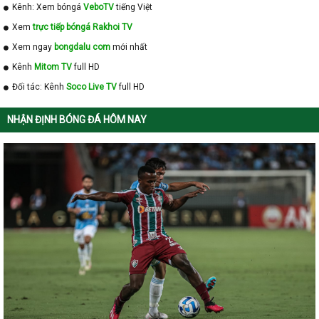
Kênh: Xem bóngá
VeboTV
tiếng Việt
Xem
trực tiếp bóngá Rakhoi TV
Xem ngay
bongdalu com
mới nhất
Kênh
Mitom TV
full HD
Đối tác: Kênh
Soco Live TV
full HD
NHẬN ĐỊNH BÓNG ĐÁ HÔM NAY