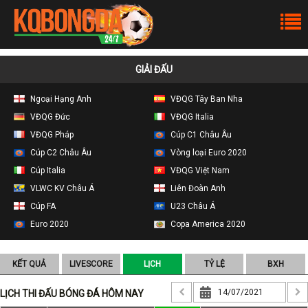
GIẢI ĐẤU
Ngoại Hạng Anh
VĐQG Tây Ban Nha
VĐQG Đức
VĐQG Italia
VĐQG Pháp
Cúp C1 Châu Âu
Cúp C2 Châu Âu
Vòng loại Euro 2020
Cúp Italia
VĐQG Việt Nam
VLWC KV Châu Á
Liên Đoàn Anh
Cúp FA
U23 Châu Á
Euro 2020
Copa America 2020
KẾT QUẢ
LIVESCORE
LỊCH
TỶ LỆ
BXH
LỊCH THI ĐẤU BÓNG ĐÁ HÔM NAY