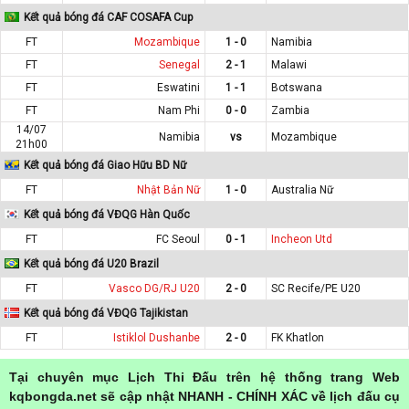
Kết quả bóng đá CAF COSAFA Cup
FT
Mozambique
1 - 0
Namibia
FT
Senegal
2 - 1
Malawi
FT
Eswatini
1 - 1
Botswana
FT
Nam Phi
0 - 0
Zambia
14/07
Namibia
vs
Mozambique
21h00
Kết quả bóng đá Giao Hữu BD Nữ
FT
Nhật Bản Nữ
1 - 0
Australia Nữ
Kết quả bóng đá VĐQG Hàn Quốc
FT
FC Seoul
0 - 1
Incheon Utd
Kết quả bóng đá U20 Brazil
FT
Vasco DG/RJ U20
2 - 0
SC Recife/PE U20
Kết quả bóng đá VĐQG Tajikistan
FT
Istiklol Dushanbe
2 - 0
FK Khatlon
Tại chuyên mục Lịch Thi Đấu trên hệ thống trang Web
kqbongda.net sẽ cập nhật NHANH - CHÍNH XÁC về lịch đấu cụ