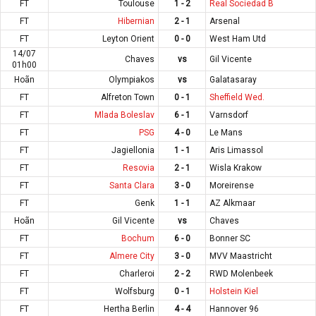
FT
Toulouse
1 - 2
Real Sociedad B
FT
Hibernian
2 - 1
Arsenal
FT
Leyton Orient
0 - 0
West Ham Utd
14/07
Chaves
vs
Gil Vicente
01h00
Hoãn
Olympiakos
vs
Galatasaray
FT
Alfreton Town
0 - 1
Sheffield Wed.
FT
Mlada Boleslav
6 - 1
Varnsdorf
FT
PSG
4 - 0
Le Mans
FT
Jagiellonia
1 - 1
Aris Limassol
FT
Resovia
2 - 1
Wisla Krakow
FT
Santa Clara
3 - 0
Moreirense
FT
Genk
1 - 1
AZ Alkmaar
Hoãn
Gil Vicente
vs
Chaves
FT
Bochum
6 - 0
Bonner SC
FT
Almere City
3 - 0
MVV Maastricht
FT
Charleroi
2 - 2
RWD Molenbeek
FT
Wolfsburg
0 - 1
Holstein Kiel
FT
Hertha Berlin
4 - 4
Hannover 96