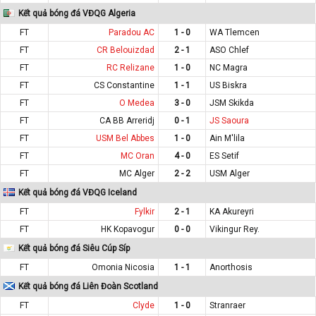
Kết quả bóng đá VĐQG Algeria
FT
Paradou AC
1 - 0
WA Tlemcen
FT
CR Belouizdad
2 - 1
ASO Chlef
FT
RC Relizane
1 - 0
NC Magra
FT
CS Constantine
1 - 1
US Biskra
FT
O Medea
3 - 0
JSM Skikda
FT
CA BB Arreridj
0 - 1
JS Saoura
FT
USM Bel Abbes
1 - 0
Ain M'lila
FT
MC Oran
4 - 0
ES Setif
FT
MC Alger
2 - 2
USM Alger
Kết quả bóng đá VĐQG Iceland
FT
Fylkir
2 - 1
KA Akureyri
FT
HK Kopavogur
0 - 0
Vikingur Rey.
Kết quả bóng đá Siêu Cúp Síp
FT
Omonia Nicosia
1 - 1
Anorthosis
Kết quả bóng đá Liên Đoàn Scotland
FT
Clyde
1 - 0
Stranraer