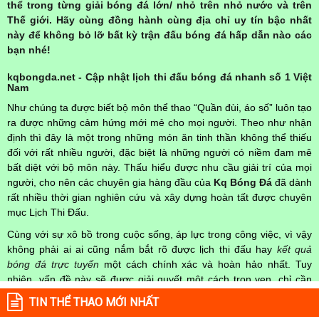
thể trong từng giải bóng đá lớn/ nhỏ trên nhỏ nước và trên
Thế giới. Hãy cùng đồng hành cùng địa chỉ uy tín bậc nhất
này để không bỏ lỡ bất kỳ trận đấu bóng đá hấp dẫn nào các
bạn nhé!
kqbongda.net - Cập nhật lịch thi đấu bóng đá nhanh số 1 Việt
Nam
Như chúng ta được biết bộ môn thể thao “Quần đùi, áo số” luôn tạo
ra được những cảm hứng mới mẻ cho mọi người. Theo như nhận
định thì đây là một trong những món ăn tinh thần không thể thiếu
đối với rất nhiều người, đặc biệt là những người có niềm đam mê
bất diệt với bộ môn này. Thấu hiểu được nhu cầu giải trí của mọi
người, cho nên các chuyên gia hàng đầu của
Kq Bóng Đá
đã dành
rất nhiều thời gian nghiên cứu và xây dựng hoàn tất được chuyên
mục Lịch Thi Đấu.
Cùng với sự xô bồ trong cuộc sống, áp lực trong công việc, vì vậy
không phải ai ai cũng nắm bắt rõ được lịch thi đấu hay
kết quả
bóng đá trực tuyến
một cách chính xác và hoàn hảo nhất. Tuy
nhiên, vấn đề này sẽ được giải quyết một cách trọn vẹn, chỉ cần
truy cập vào chuyên mục
Lịch Thi Đấu
của Website
kqbongda.net
TIN THỂ THAO MỚI NHẤT
mọi người hoàn toàn nắm rõ được chính xác về thời gian các trận