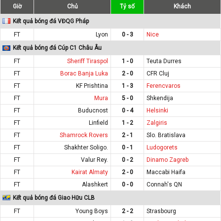
Giờ
Chủ
Tỷ số
Khách
Kết quả bóng đá VĐQG Pháp
FT
Lyon
0 - 3
Nice
Kết quả bóng đá Cúp C1 Châu Âu
FT
Sheriff Tiraspol
1 - 0
Teuta Durres
FT
Borac Banja Luka
2 - 0
CFR Cluj
FT
KF Prishtina
1 - 3
Ferencvaros
FT
Mura
5 - 0
Shkendija
FT
Buducnost
0 - 4
Helsinki
FT
Linfield
1 - 2
Zalgiris
FT
Shamrock Rovers
2 - 1
Slo. Bratislava
FT
Shakhter Soligo.
0 - 1
Ludogorets
FT
Valur Rey.
0 - 2
Dinamo Zagreb
FT
Kairat Almaty
2 - 0
Maccabi Haifa
FT
Alashkert
0 - 0
Connah's QN
Kết quả bóng đá Giao Hữu CLB
FT
Young Boys
2 - 2
Strasbourg