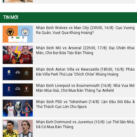
TIN MỚI
Nhận Định Wolves vs Man City (23h30, 16/8): Cựu Vương
Ra Quân, Vượt Qua Khủng Hoảng?
Nhận Định MU vs Arsenal (22h30, 17/8): Đại Chiến Khai
Màn, Chờ Đợi Bữa Tiệc Bàn Thắng
Nhận Định Aston Villa vs Newcastle (18h30, 16/8): Pháo
Đài Villa Park Thử Lửa 'Chích Chòe' Khủng Hoảng
Nhận Định Liverpool vs Bournemouth (16/8): Nhà Vua Mở
Màn Mùa Giải, Chờ Mưa Bàn Thắng Tại Anfield
Nhận Định PSG vs Tottenham (14/8): Lần Đầu Đối Đầu &
Thử Thách Cực Lớn Cho Spurs
Nhận Định Dortmund vs Juventus (10/8): Lợi Thế Sân Nhà,
Dễ Có Mưa Bàn Thắng