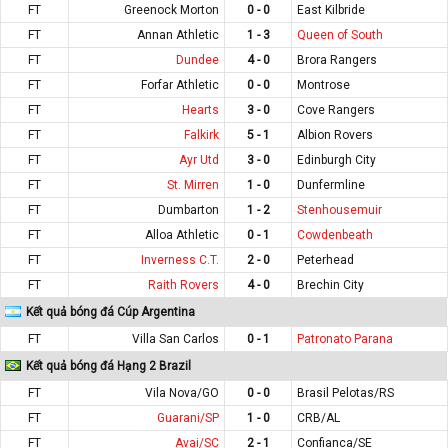
FT
Greenock Morton
0 - 0
East Kilbride
FT
Annan Athletic
1 - 3
Queen of South
FT
Dundee
4 - 0
Brora Rangers
FT
Forfar Athletic
0 - 0
Montrose
FT
Hearts
3 - 0
Cove Rangers
FT
Falkirk
5 - 1
Albion Rovers
FT
Ayr Utd
3 - 0
Edinburgh City
FT
St. Mirren
1 - 0
Dunfermline
FT
Dumbarton
1 - 2
Stenhousemuir
FT
Alloa Athletic
0 - 1
Cowdenbeath
FT
Inverness C.T.
2 - 0
Peterhead
FT
Raith Rovers
4 - 0
Brechin City
Kết quả bóng đá Cúp Argentina
FT
Villa San Carlos
0 - 1
Patronato Parana
Kết quả bóng đá Hạng 2 Brazil
FT
Vila Nova/GO
0 - 0
Brasil Pelotas/RS
FT
Guarani/SP
1 - 0
CRB/AL
FT
Avai/SC
2 - 1
Confianca/SE