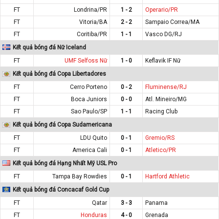
FT
Londrina/PR
1 - 2
Operario/PR
FT
Vitoria/BA
2 - 2
Sampaio Correa/MA
FT
Coritiba/PR
1 - 1
Vasco DG/RJ
Kết quả bóng đá Nữ Iceland
FT
UMF Selfoss Nữ
1 - 0
Keflavik IF Nữ
Kết quả bóng đá Copa Libertadores
FT
Cerro Porteno
0 - 2
Fluminense/RJ
FT
Boca Juniors
0 - 0
Atl. Mineiro/MG
FT
Sao Paulo/SP
1 - 1
Racing Club
Kết quả bóng đá Copa Sudamericana
FT
LDU Quito
0 - 1
Gremio/RS
FT
America Cali
0 - 1
Atletico/PR
Kết quả bóng đá Hạng Nhất Mỹ USL Pro
FT
Tampa Bay Rowdies
0 - 1
Hartford Athletic
Kết quả bóng đá Concacaf Gold Cup
FT
Qatar
3 - 3
Panama
FT
Honduras
4 - 0
Grenada