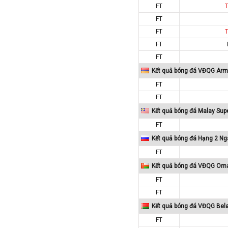
FT
Macedonia
FT
Malaysia
FT
Malta
FT
Mexico
FT
Moldova
Kết quả bóng đá VĐQG Arm
FT
Montenegro
FT
Mỹ
Kết quả bóng đá Malay Sup
Na Uy
FT
Nam Mỹ
Kết quả bóng đá Hạng 2 Ng
Nam Phi
FT
New Zealand
Kết quả bóng đá VĐQG Om
Nga
FT
Nhật Bản
FT
Nicaragua
Kết quả bóng đá VĐQG Bel
Oman
FT