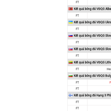
FT
Paraguay
Kết quả bóng đá VĐQG Alba
Peru
FT
Pháp
Kết quả bóng đá VĐQG Ukr
Phần Lan
FT
Qatar
Kết quả bóng đá VĐQG Slov
Quốc Tế
FT
Rumany
Kết quả bóng đá VĐQG Slov
San Marino
FT
Scotland
Kết quả bóng đá VĐQG Lith
Serbia
FT
He
Singapore
Kết quả bóng đá VĐQG Bulg
Slovakia
FT
P
Slovenia
FT
Kết quả bóng đá Hạng 3 Ph
Syria
FT
Séc
FT
Síp