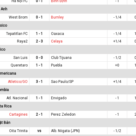
Hà Nội FC
0 - 1
Bình Định
- 1
 Anh
West Brom
0 - 1
Burnley
- 1/4
xico
Tepatitlan FC
1 - 1
Oaxaca
- 1/4
Raya2
2 - 3
Celaya
+1/4
ico
San Luis
0 - 0
Club Tijuana
- 1/2
Queretaro
1 - 1
Puebla
+0
americana
Atletico/GO
3 - 1
Sao Paulo/SP
+1/4
ombia
Atl. Nacional
1 - 1
Envigado
- 1
ta Rica
Cartagines
2 - 1
Perez Zeledon
- 1
ật Bản
Oita Trinita
vs
Alb. Niigata (JPN)
- 1/2