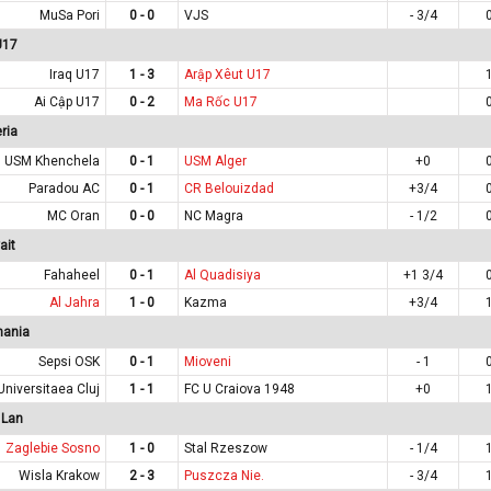
MuSa Pori
0 - 0
VJS
- 3/4
U17
Iraq U17
1 - 3
Arập Xêut U17
Ai Cập U17
0 - 2
Ma Rốc U17
ria
USM Khenchela
0 - 1
USM Alger
+0
Paradou AC
0 - 1
CR Belouizdad
+3/4
MC Oran
0 - 0
NC Magra
- 1/2
ait
Fahaheel
0 - 1
Al Quadisiya
+1 3/4
Al Jahra
1 - 0
Kazma
+3/4
mania
Sepsi OSK
0 - 1
Mioveni
- 1
Universitaea Cluj
1 - 1
FC U Craiova 1948
+0
 Lan
Zaglebie Sosno
1 - 0
Stal Rzeszow
- 1/4
Wisla Krakow
2 - 3
Puszcza Nie.
- 3/4