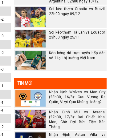
Argentina, 02h00 ngày 10/12
2-1
Soi kèo thơm Croatia vs Brazil,
22h00 ngày 09/12
0-2
Soi kèo thơm Hà Lan vs Ecuador,
0-0
23h00 ngày 25/11
0-0
Kèo bóng đá trực tuyến hấp dẫn
số 1 tại thị trường Việt Nam
0-0
TIN MỚI
0-1
Nhận Định Wolves vs Man City
(23h30, 16/8): Cựu Vương Ra
Quân, Vượt Qua Khủng Hoảng?
1-1
0-1
Nhận Định MU vs Arsenal
(22h30, 17/8): Đại Chiến Khai
Màn, Chờ Đợi Bữa Tiệc Bàn
1-2
Thắng
2-1
Nhận Định Aston Villa vs