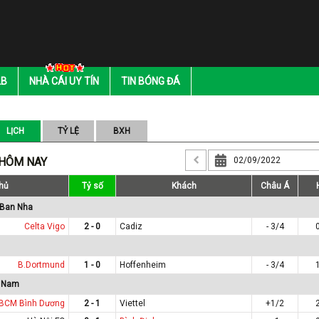
LB
NHÀ CÁI UY TÍN
TIN BÓNG ĐÁ
LỊCH
TỶ LỆ
BXH
 HÔM NAY
hủ
Tỷ số
Khách
Châu Á
 Ban Nha
Celta Vigo
2 - 0
Cadiz
- 3/4
B.Dortmund
1 - 0
Hoffenheim
- 3/4
t Nam
BCM Bình Dương
2 - 1
Viettel
+1/2