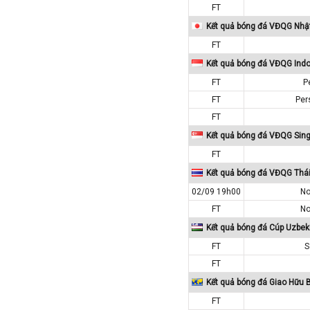
Iran
FT
Iraq
Kết quả bóng đá VĐQG Nhậ
Ireland
FT
Kết quả bóng đá VĐQG Ind
Israel
FT
P
Italia
FT
Per
Jordan
FT
Kazakhstan
Kết quả bóng đá VĐQG Sin
Kosovo
FT
Kuwait
Kết quả bóng đá VĐQG Thái
Lao
02/09 19h00
No
Latvia
FT
No
Li băng
Kết quả bóng đá Cúp Uzbek
Liechtenstein
FT
S
FT
Lithuania
Kết quả bóng đá Giao Hữu 
Luxembourg
FT
Ma rốc