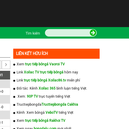
Tìm kiếm
LIÊN KẾT HỮU ÍCH
Xem
trực tiếp bóngá Vaoroi TV
Link
Xoilac TV trực tiếp bóngá
hôm nay
H1
Link
trực tiếp bóngá Xoilac86.tv
miễn phí
Đối tác: Kênh
Xoilac 365
bình luận tiếng Việt.
0-0
Xem:
90P TV
trực tuyến tiếng Việt
Tructiepbongda
Tructiepbongda Cakhia
1-0
Kênh: Xem bóngá
VeboTV
tiếng Việt
Xem
trực tiếp bóngá Rakhoi TV
2-1
Xem ngay
bongdalu com
mới nhất