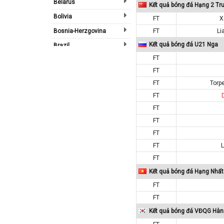
Belarus
Kết quả bóng đá Hạng 2 Tr
Bolivia
FT
X
Bosnia-Herzgovina
FT
Li
Kết quả bóng đá U21 Nga
Brazil
FT
Bulgary
FT
Bắc Ireland
FT
Torp
Bắc Mỹ
FT
Bỉ
FT
Bồ Đào Nha
FT
Campuchia
FT
FT
Canada
FT
Chi Lê
Kết quả bóng đá Hạng Nhấ
Châu Phi
FT
Châu Á
FT
Châu Âu
Kết quả bóng đá VĐQG Hà
Châu Úc