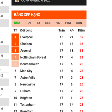
COPA AMERICA 2020
2-0
BẢNG XẾP HẠNG
0-0
NHA
TBN
ITA
DUC
VN
PHA
BDN
0-1
TT
Đội bóng
Trận
+/-
Điểm
-
1
Liverpool
16
21
39
0-0
2
Chelsea
17
18
35
3
Arsenal
17
18
33
1-0
4
Nottingham Forest
17
4
31
5
Bournemouth
17
6
28
-
6
Man City
18
4
28
0-2
7
Aston Villa
17
0
28
8
Newcastle
17
6
26
0-0
9
Fulham
17
2
25
1-1
10
Brighton
17
1
25
11
Tottenham
17
14
23
0-0
12
Brentford
17
0
23