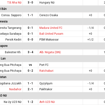
T.B.Nha Nữ
3 - 0
Hungary Nữ
t Bản
Consa. Sapporo
1 - 1
Cerezo Osaka
+0
onesia
ersita Tangerang
0 - 1
Madura United FC
- 1/4
sebaya Surabaya
0 - 1
Bali United Pusam
+0
Persik Kediri
0 - 0
PSM Makassar
+1/2
gapore
Balestier Kh.
3 - 4
Alb. Niigata (SIN)
 Lan
ng Bua Pitchaya
vs
Port FC
ng Bua Pitchaya
0 - 2
Ratchaburi
+0
istan
ogdiana Jizzakh
1 - 1
Qyzylqum
- 1/4
Navbahor
2 - 1
Pakhtakor
+0
BD Nữ
Na Uy U23 Nữ
1 - 2
Anh U23 Nữ