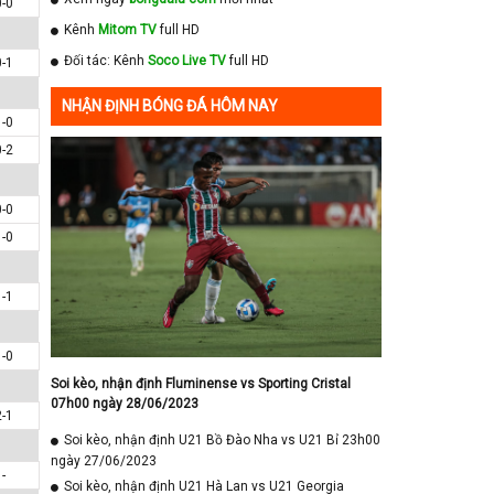
0-0
Kênh
Mitom TV
full HD
Đối tác: Kênh
Soco Live TV
full HD
0-1
NHẬN ĐỊNH BÓNG ĐÁ HÔM NAY
1-0
0-2
0-0
1-0
1-1
1-0
Soi kèo, nhận định Fluminense vs Sporting Cristal
07h00 ngày 28/06/2023
2-1
Soi kèo, nhận định U21 Bồ Đào Nha vs U21 Bỉ 23h00
ngày 27/06/2023
-
Soi kèo, nhận định U21 Hà Lan vs U21 Georgia