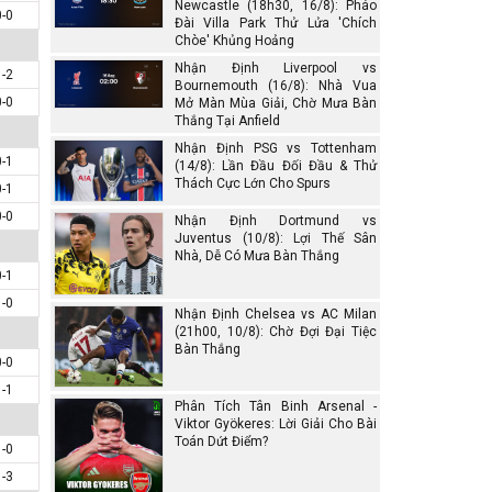
Newcastle (18h30, 16/8): Pháo
0-0
Đài Villa Park Thử Lửa 'Chích
Chòe' Khủng Hoảng
Nhận Định Liverpool vs
1-2
Bournemouth (16/8): Nhà Vua
0-0
Mở Màn Mùa Giải, Chờ Mưa Bàn
Thắng Tại Anfield
Nhận Định PSG vs Tottenham
0-1
(14/8): Lần Đầu Đối Đầu & Thử
Thách Cực Lớn Cho Spurs
0-1
0-0
Nhận Định Dortmund vs
Juventus (10/8): Lợi Thế Sân
Nhà, Dễ Có Mưa Bàn Thắng
0-1
1-0
Nhận Định Chelsea vs AC Milan
(21h00, 10/8): Chờ Đợi Đại Tiệc
Bàn Thắng
0-0
1-1
Phân Tích Tân Binh Arsenal -
Viktor Gyökeres: Lời Giải Cho Bài
Toán Dứt Điểm?
1-0
1-3