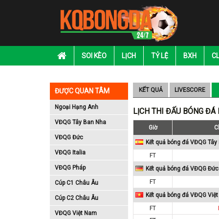
SOI KÈO
LỊCH
TỶ LỆ
BXH
C
KẾT QUẢ
LIVESCORE
ĐƯỢC QUAN TÂM
Ngoại Hạng Anh
LỊCH THI ĐẤU BÓNG ĐÁ
VĐQG Tây Ban Nha
Giờ
C
VĐQG Đức
Kết quả bóng đá VĐQG Tây
VĐQG Italia
FT
VĐQG Pháp
Kết quả bóng đá VĐQG Đức
FT
Cúp C1 Châu Âu
Kết quả bóng đá VĐQG Việ
Cúp C2 Châu Âu
FT
VĐQG Việt Nam