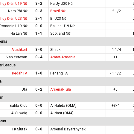
Thụy Điển U19 Nữ
3 - 2
Na Uy U20 Nữ
Nam Phi Nữ
0 - 3
Brazil Nữ
+2 1/2
Thụy Điển U23 Nữ
2 - 1
Bỉ U23 Nữ
Romania U19 Nữ
0 - 0
Ba Lan U19 Nữ
Hà Lan Nữ
1 - 1
Scotland Nữ
enia
Alashkert
3 - 0
Shirak
- 1 1/4
Van Yerevan
0 - 4
Ararat-Armenia
+1
er League
Kedah FA
1 - 0
Penang FA
- 1 1/2
a
Ufa
0 - 2
Arsenal-Tula
+0
an
Bahla Club
0 - 0
Al Nahda (OMA)
+3/4
Al Suwaiq
0 - 0
Al Nasr (OMA)
arus
FK Slutsk
0 - 0
Arsenal Dzyarzhynsk