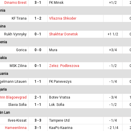
Dinamo Brest
3 - 1
FK Minsk
+1/2
nia
KF Tirana
1 - 2
Vllaznia Shkoder
aina
Rukh Vynnyky
0 - 1
Shakhtar Donetsk
+1 1/2
enia
Gorica
0 - 0
Mura
+3/4
akia
MSK Zilina
0 - 1
Zelez. Podbrezova
- 1/2
uania
gelmann Litauen
1 - 1
FK Panevezys
- 1/4
aria
irin Blagoevgrad
2 - 1
Botev Vratsa
- 3/4
Slavia Sofia
1 - 1
Lok. Sofia
- 1/2
ần Lan
Ilves-Kissat
3 - 3
Tampere Utd
- 1/4
Hameenlinna
3 - 1
KaaPo Kaarina
- 2 1/4