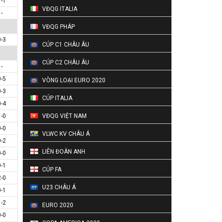
1-1
VĐQG ITALIA
-
VĐQG PHÁP
0-3
CÚP C1 CHÂU ÂU
CÚP C2 CHÂU ÂU
-
0-5
VÒNG LOẠI EURO 2020
0-3
CÚP ITALIA
0-4
1-0
VĐQG VIỆT NAM
0-0
VLWC KV CHÂU Á
0-2
LIÊN ĐOÀN ANH
0-0
0-1
CÚP FA
2-0
U23 CHÂU Á
0-1
1-2
EURO 2020
0-0