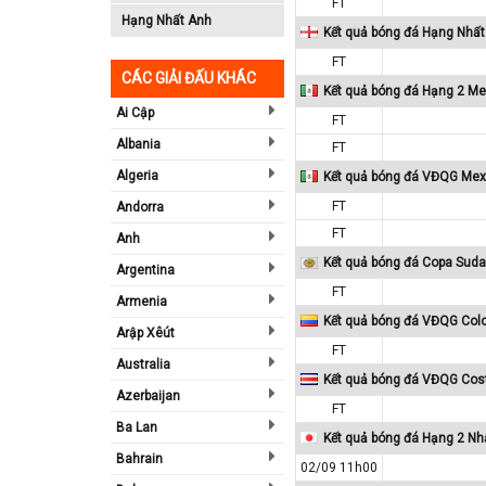
FT
Hạng Nhất Anh
Kết quả bóng đá Hạng Nhất
FT
CÁC GIẢI ĐẤU KHÁC
Kết quả bóng đá Hạng 2 Me
Ai Cập
FT
Albania
FT
Algeria
Kết quả bóng đá VĐQG Mex
FT
Andorra
FT
Anh
Kết quả bóng đá Copa Sud
Argentina
FT
Armenia
Kết quả bóng đá VĐQG Col
Arập Xêút
FT
Australia
Kết quả bóng đá VĐQG Cos
Azerbaijan
FT
Ba Lan
Kết quả bóng đá Hạng 2 Nh
Bahrain
02/09 11h00