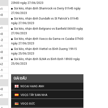
23h00 ngày 27/06/2023
Soi kèo, nhận định Shamrock vs Derry 01h45 ngày
0-1
27/06/2023
0-0
Soi kèo, nhận định Dundalk vs St Patrick's 01h45
ngày 27/06/2023
0-1
Soi kèo, nhận định Belgrano vs Banfield 06h00 ngày
27/06/2023
0-0
Soi kèo, nhận định Vasco da Gama vs Cuiaba 07h00
1-2
ngày 27/06/2023
3-1
Soi kèo, nhận định Viettel vs Bình Dương 19h15
0-0
ngày 25/06/2023
2-0
Soi kèo, nhận định SLNA vs Bình Định 18h00 ngày
25/06/2023
4-2
1-1
2-1
GIẢI ĐẤU
NGOẠI HẠNG ANH
0-0
VĐQG TÂY BAN NHA
0-1
VĐQG ĐỨC