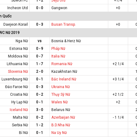
Suwon FC
1 - 2
Jeju Utd
+1/4
Incheon Utd
0 - 0
Gangwon
+0
àn Quốc
Daejeon Korail
0 - 3
Busan Transp.
+0
 WC Nữ 2019
Nga Nữ
vs
Bosnia & Herz Nữ
Estonia Nữ
0 - 9
Pháp Nữ
Moldova Nữ
0 - 7
Italia Nữ
Lithuania Nữ
1 - 7
Romania Nữ
+2 1/4
Slovenia Nữ
2 - 0
Kazakhstan Nữ
Luxembourg Nữ
0 - 1
Bắc Ireland Nữ
+3 1/4
Đảo Faroe Nữ
0 - 3
Ukraina Nữ
Croatia Nữ
0 - 2
Thụy Sỹ Nữ
+2 1/2
Hy Lạp Nữ
0 - 1
Wales Nữ
+2
Iceland Nữ
3 - 0
Belarus Nữ
Malta Nữ
0 - 2
Azerbaijan Nữ
- 1 1/4
Serbia Nữ
1 - 2
B.D.Nha Nữ
Bỉ Nữ
0 - 1
Na Uy Nữ