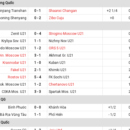
ung Quốc
injiang Tianshan
0 - 1
Shaanxi Changan
+2 1/4
aoning Shenyang
0 - 2
Zibo Cuju
+0
Zenit U21
0 - 4
Strogino Moscow U21
Kryliya Sov. U21
1 - 1
Nizhny Nov U21
edo Moscow U21
1 - 2
ORS 5 U21
Din. Moscow U21
3 - 1
Akhmat Gr. U21
Krasnodar U21
1 - 0
Kuban U21
Fakel U21
2 - 1
Khimki U21
Rostov U21
5 - 4
FK Sochi U21
Lok. Moscow U21
1 - 2
Chertanovo U21
CSKA Mos. U21
3 - 3
Spartak Mos. U21
t QG
Bình Phước
0 - 0
Khánh Hòa
+1/2
Bà Rịa Vũng Tàu
1 - 1
Phố Hiến
- 1/2
n Quốc