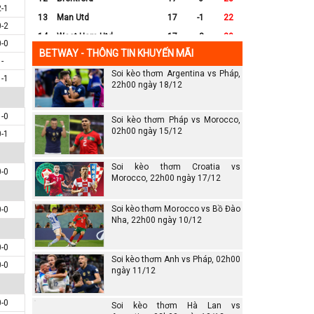
2-1
13
Man Utd
17
-1
22
0-2
14
West Ham Utd
17
-8
20
0-0
BETWAY - THÔNG TIN KHUYẾN MÃI
15
Everton
17
-7
17
-
Soi kèo thơm Argentina vs Pháp,
16
Crystal Palace
17
-8
16
1-1
22h00 ngày 18/12
17
Leicester City
17
-16
14
18
Ipswich
17
-16
12
1-0
Soi kèo thơm Pháp vs Morocco,
19
Wolves
17
-13
12
02h00 ngày 15/12
0-1
20
Southampton
17
-25
6
Soi kèo thơm Croatia vs
0-0
Morocco, 22h00 ngày 17/12
Soi kèo thơm Morocco vs Bồ Đào
0-0
Nha, 22h00 ngày 10/12
0-0
Soi kèo thơm Anh vs Pháp, 02h00
0-0
ngày 11/12
0-0
Soi kèo thơm Hà Lan vs