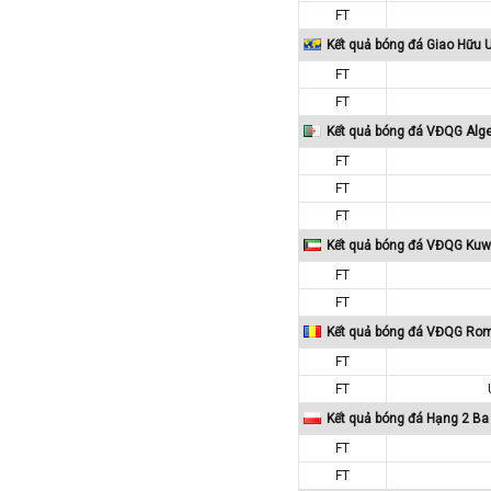
FT
Tajikistan
Kết quả bóng đá Giao Hữu 
Thái Lan
FT
Thế Giới
FT
Thổ Nhĩ Kỳ
Kết quả bóng đá VĐQG Alge
Thụy Sỹ
FT
Thụy Điển
FT
FT
Trung Quốc
Kết quả bóng đá VĐQG Kuw
Tunisia
FT
Tây Ban Nha
FT
UAE
Kết quả bóng đá VĐQG Ro
Ukraina
FT
Uruguay
FT
Uzbekistan
Kết quả bóng đá Hạng 2 Ba
Venezuela
FT
Việt Nam
FT