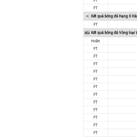
FT
Colombia
FT
Costa Rica
Kết quả bóng đá Hạng 3 H
Croatia
FT
Ecuador
Kết quả bóng đá Vòng loại
Hoãn
Estonia
FT
Georgia
FT
Gibralta
FT
Honduras
FT
Hungary
FT
Hy Lạp
FT
FT
Hà Lan
FT
Hàn Quốc
FT
Hồng Kông
FT
Iceland
FT
Indonesia
FT