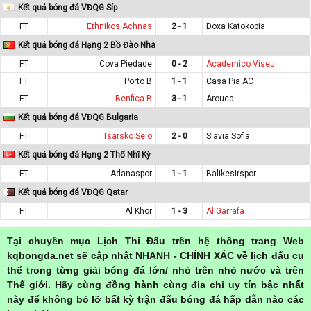
Kết quả bóng đá VĐQG Síp
FT
Ethnikos Achnas
2 - 1
Doxa Katokopia
Kết quả bóng đá Hạng 2 Bồ Đào Nha
FT
Cova Piedade
0 - 2
Academico Viseu
FT
Porto B
1 - 1
Casa Pia AC
FT
Benfica B
3 - 1
Arouca
Kết quả bóng đá VĐQG Bulgaria
FT
Tsarsko Selo
2 - 0
Slavia Sofia
Kết quả bóng đá Hạng 2 Thổ Nhĩ Kỳ
FT
Adanaspor
1 - 1
Balikesirspor
Kết quả bóng đá VĐQG Qatar
FT
Al Khor
1 - 3
Al Garrafa
Tại chuyên mục Lịch Thi Đấu trên hệ thống trang Web
kqbongda.net sẽ cập nhật NHANH - CHÍNH XÁC về lịch đấu cụ
thể trong từng giải bóng đá lớn/ nhỏ trên nhỏ nước và trên
Thế giới. Hãy cùng đồng hành cùng địa chỉ uy tín bậc nhất
này để không bỏ lỡ bất kỳ trận đấu bóng đá hấp dẫn nào các