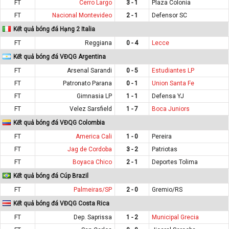
FT
Cerro Largo
3 - 1
Plaza Colonia
FT
Nacional Montevideo
2 - 1
Defensor SC
Kết quả bóng đá Hạng 2 Italia
FT
Reggiana
0 - 4
Lecce
Kết quả bóng đá VĐQG Argentina
FT
Arsenal Sarandi
0 - 5
Estudiantes LP
FT
Patronato Parana
0 - 1
Union Santa Fe
FT
Gimnasia LP
1 - 1
Defensa YJ
FT
Velez Sarsfield
1 - 7
Boca Juniors
Kết quả bóng đá VĐQG Colombia
FT
America Cali
1 - 0
Pereira
FT
Jag de Cordoba
3 - 2
Patriotas
FT
Boyaca Chico
2 - 1
Deportes Tolima
Kết quả bóng đá Cúp Brazil
FT
Palmeiras/SP
2 - 0
Gremio/RS
Kết quả bóng đá VĐQG Costa Rica
FT
Dep. Saprissa
1 - 2
Municipal Grecia