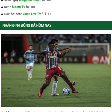
Xem ngay
bongdalu com
mới nhất
Kênh
Mitom TV
full HD
Đối tác: Kênh
Soco Live TV
full HD
NHẬN ĐỊNH BÓNG ĐÁ HÔM NAY