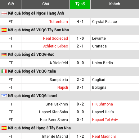
Giờ
Chủ
Tỷ số
Khách
Kết quả bóng đá Ngoại Hạng Anh
FT
Tottenham
4 - 1
Crystal Palace
Kết quả bóng đá VĐQG Tây Ban Nha
FT
Real Sociedad
1 - 0
Levante
FT
Athletic Bilbao
2 - 1
Granada
Kết quả bóng đá VĐQG Đức
FT
A.Bielefeld
0 - 0
Union Berlin
Kết quả bóng đá VĐQG Italia
FT
Sampdoria
2 - 2
Cagliari
FT
Napoli
3 - 1
Bologna
Kết quả bóng đá VĐQG Israel
FT
Bnei Sakhnin
0 - 2
HIK Shmona
FT
Hapoel Kfar Saba
0 - 0
Hapoel Haifa
FT
Hap. Beer Sheva
0 - 1
Hapoel Tel Aviv
Kết quả bóng đá Hạng 3 Tây Ban Nha
FT
Inter de Madrid
1 - 2
Real Madrid B