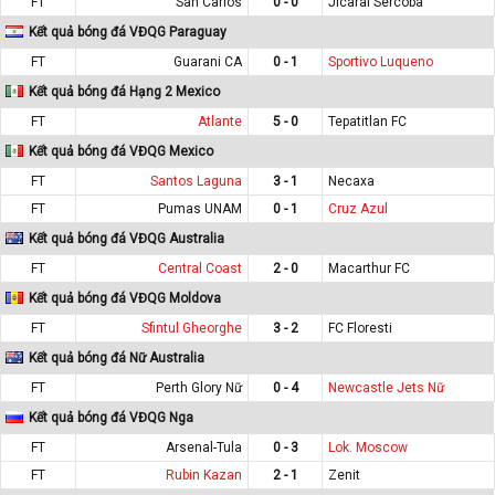
FT
San Carlos
0 - 0
Jicaral Sercoba
Kết quả bóng đá VĐQG Paraguay
FT
Guarani CA
0 - 1
Sportivo Luqueno
Kết quả bóng đá Hạng 2 Mexico
FT
Atlante
5 - 0
Tepatitlan FC
Kết quả bóng đá VĐQG Mexico
FT
Santos Laguna
3 - 1
Necaxa
FT
Pumas UNAM
0 - 1
Cruz Azul
Kết quả bóng đá VĐQG Australia
FT
Central Coast
2 - 0
Macarthur FC
Kết quả bóng đá VĐQG Moldova
FT
Sfintul Gheorghe
3 - 2
FC Floresti
Kết quả bóng đá Nữ Australia
FT
Perth Glory Nữ
0 - 4
Newcastle Jets Nữ
Kết quả bóng đá VĐQG Nga
FT
Arsenal-Tula
0 - 3
Lok. Moscow
FT
Rubin Kazan
2 - 1
Zenit