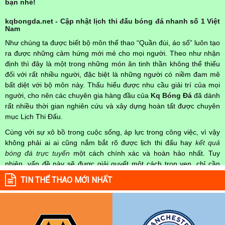
bạn nhé!
kqbongda.net - Cập nhật lịch thi đấu bóng đá nhanh số 1 Việt
Nam
Như chúng ta được biết bộ môn thể thao “Quần đùi, áo số” luôn tạo
ra được những cảm hứng mới mẻ cho mọi người. Theo như nhận
định thì đây là một trong những món ăn tinh thần không thể thiếu
đối với rất nhiều người, đặc biệt là những người có niềm đam mê
bất diệt với bộ môn này. Thấu hiểu được nhu cầu giải trí của mọi
người, cho nên các chuyên gia hàng đầu của
Kq Bóng Đá
đã dành
rất nhiều thời gian nghiên cứu và xây dựng hoàn tất được chuyên
mục Lịch Thi Đấu.
Cùng với sự xô bồ trong cuộc sống, áp lực trong công việc, vì vậy
không phải ai ai cũng nắm bắt rõ được lịch thi đấu hay
kết quả
bóng đá trực tuyến
một cách chính xác và hoàn hảo nhất. Tuy
nhiên, vấn đề này sẽ được giải quyết một cách trọn vẹn, chỉ cần
truy cập vào chuyên mục
Lịch Thi Đấu
của Website
kqbongda.net
TIN THỂ THAO MỚI NHẤT
mọi người hoàn toàn nắm rõ được chính xác về thời gian các trận
đấu bóng đá Việt Nam hay trên Thế giới diễn ra trong thời gian sắp
tới. Hoặc thời gian trận đấu bóng đá đang diễn ra hiện tại,
kết quả
bóng đá
cả 2 đội tuyển bóng đá đang đạt được.