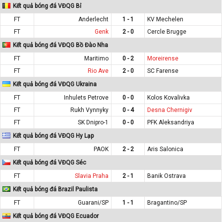
Kết quả bóng đá VĐQG Bỉ
FT
Anderlecht
1 - 1
KV Mechelen
FT
Genk
2 - 0
Cercle Brugge
Kết quả bóng đá VĐQG Bồ Đào Nha
FT
Maritimo
0 - 2
Moreirense
FT
Rio Ave
2 - 0
SC Farense
Kết quả bóng đá VĐQG Ukraina
FT
Inhulets Petrove
0 - 0
Kolos Kovalivka
FT
Rukh Vynnyky
0 - 4
Desna Chernigiv
FT
SK Dnipro-1
0 - 0
PFK Aleksandriya
Kết quả bóng đá VĐQG Hy Lạp
FT
PAOK
2 - 2
Aris Salonica
Kết quả bóng đá VĐQG Séc
FT
Slavia Praha
2 - 1
Banik Ostrava
Kết quả bóng đá Brazil Paulista
FT
Guarani/SP
1 - 1
Bragantino/SP
Kết quả bóng đá VĐQG Ecuador