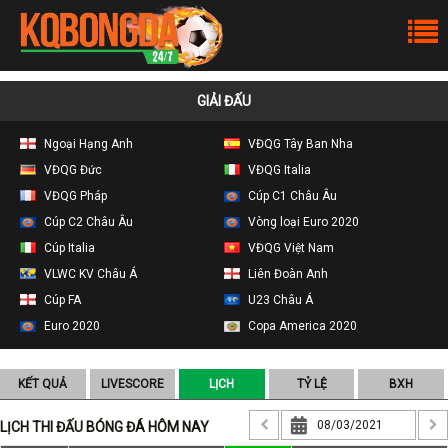
GIẢI ĐẤU
Ngoại Hạng Anh
VĐQG Tây Ban Nha
VĐQG Đức
VĐQG Italia
VĐQG Pháp
Cúp C1 Châu Âu
Cúp C2 Châu Âu
Vòng loại Euro 2020
Cúp Italia
VĐQG Việt Nam
VLWC KV Châu Á
Liên Đoàn Anh
Cúp FA
U23 Châu Á
Euro 2020
Copa America 2020
KẾT QUẢ
LIVESCORE
LỊCH
TỶ LỆ
BXH
LỊCH THI ĐẤU BÓNG ĐÁ HÔM NAY