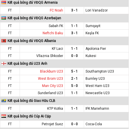
Kết quả bóng đá VĐQG Armenia
FT
FC Noah
3 - 1
Lori Vanadzor
Kết quả bóng đá VĐQG Azerbaijan
FT
Sabah FK
1 - 1
Sumqayit
FT
Neftchi Baku
3 - 1
Keşla FK
Kết quả bóng đá VĐQG Albania
FT
KF Laci
1 - 1
Apolonia Fier
FT
Vllaznia Shkoder
0 - 0
Kukesi
Kết quả bóng đá U23 Anh
FT
Blackburn U23
5 - 1
Southampton U23
FT
West Brom U23
2 - 1
Burnley U23
FT
Man City U23
5 - 0
West Ham U23
FT
Sunderland U23
1 - 1
Newcastle U23
Kết quả bóng đá Giao Hữu CLB
FT
KTP Kotka
1 - 1
IFK Mariehamn
Kết quả bóng đá Cúp Ai Cập
FT
Petrojet Suez
0 - 0
Coca-Cola