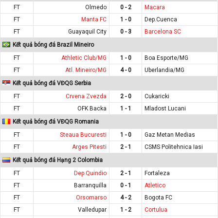
FT
Olmedo
0 - 2
Macara
FT
Manta FC
1 - 0
Dep.Cuenca
FT
Guayaquil City
0 - 3
Barcelona SC
Kết quả bóng đá Brazil Mineiro
FT
Athletic Club/MG
1 - 0
Boa Esporte/MG
FT
Atl. Mineiro/MG
4 - 0
Uberlandia/MG
Kết quả bóng đá VĐQG Serbia
FT
Crvena Zvezda
2 - 0
Cukaricki
FT
OFK Backa
1 - 1
Mladost Lucani
Kết quả bóng đá VĐQG Romania
FT
Steaua Bucuresti
1 - 0
Gaz Metan Medias
FT
Arges Pitesti
2 - 1
CSMS Politehnica Iasi
Kết quả bóng đá Hạng 2 Colombia
FT
Dep.Quindio
2 - 1
Fortaleza
FT
Barranquilla
0 - 1
Atletico
FT
Orsomarso
4 - 2
Bogota FC
FT
Valledupar
1 - 2
Cortulua