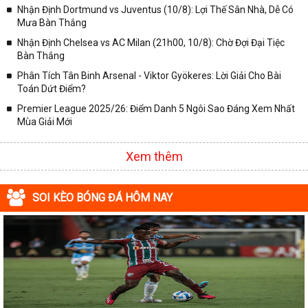
✓ Giải VĐQG Italia;
Nhận Định Dortmund vs Juventus (10/8): Lợi Thế Sân Nhà, Dễ Có
✓ VĐQG Pháp;
Mưa Bàn Thắng
Nhận Định Chelsea vs AC Milan (21h00, 10/8): Chờ Đợi Đại Tiệc
✓ Liên Đoàn Anh;
Bàn Thắng
✓ Cúp FA;
Phân Tích Tân Binh Arsenal - Viktor Gyökeres: Lời Giải Cho Bài
✓ U23 Châu Á;
Toán Dứt Điểm?
✓ Euro 2020;
Premier League 2025/26: Điểm Danh 5 Ngôi Sao Đáng Xem Nhất
Mùa Giải Mới
✓ VLWC KV Châu Á;
✓ Copa America 2020;
Xem thêm
✓ Các giải đấu bóng đá khác.
Vì vậy, đồng hành cùng với chuyên trang
kqbongda.net
các bạn
SOI KÈO BÓNG ĐÁ HÔM NAY
sẽ không bỏ lỡ bất kỳ trận đấu bóng đá nào, đặc biệt là những trận
bóng siêu kinh điển tại các giải bóng đá lớn nhất trên Thế giới. Tại
đây, mọi người sẽ có thể khai thác thêm được rất nhiều những
thông tin liên quan đến trận đấu bóng đá sắp diễn ra như:
✓ Thời gian chính xác trận đấu diễn ra;
✓ Đội hình thi đấu dự kiến;