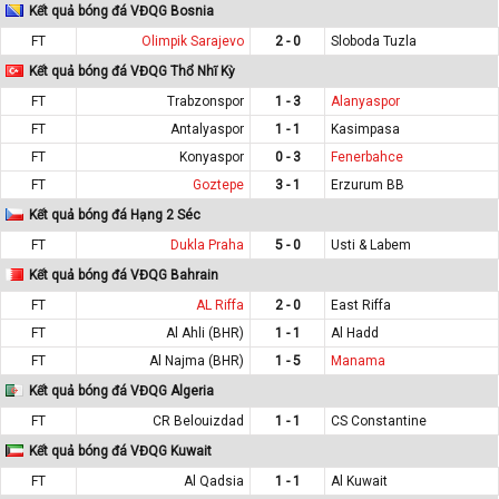
Kết quả bóng đá VĐQG Bosnia
FT
Olimpik Sarajevo
2 - 0
Sloboda Tuzla
Kết quả bóng đá VĐQG Thổ Nhĩ Kỳ
FT
Trabzonspor
1 - 3
Alanyaspor
FT
Antalyaspor
1 - 1
Kasimpasa
FT
Konyaspor
0 - 3
Fenerbahce
FT
Goztepe
3 - 1
Erzurum BB
Kết quả bóng đá Hạng 2 Séc
FT
Dukla Praha
5 - 0
Usti & Labem
Kết quả bóng đá VĐQG Bahrain
FT
AL Riffa
2 - 0
East Riffa
FT
Al Ahli (BHR)
1 - 1
Al Hadd
FT
Al Najma (BHR)
1 - 5
Manama
Kết quả bóng đá VĐQG Algeria
FT
CR Belouizdad
1 - 1
CS Constantine
Kết quả bóng đá VĐQG Kuwait
FT
Al Qadsia
1 - 1
Al Kuwait