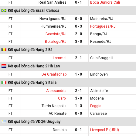
FT
Real San Andres
0 - 1
Boca Juniors Cali
Kết quả bóng đá Brazil Carioca
FT
Nova Iguacu/RJ
0 - 0
Madureira/RJ
FT
Fluminense/RJ
0 - 3
Portuguesa/RJ
FT
Boavista/RJ
2 - 0
Bangu/RJ
FT
Botafogo/RJ
3 - 0
Resende/RJ
Kết quả bóng đá Hạng 2 Bỉ
FT
Lommel
2 - 1
Club Brugge II
Kết quả bóng đá Hạng 2 Hà Lan
FT
De Graafschap
1 - 0
Eindhoven
Kết quả bóng đá Hạng 3 Italia
FT
Alessandria
2 - 1
Albinoleffe
FT
Carpi
3 - 0
Modena
FT
Turris Neapolis
1 - 3
Foggia
FT
AC Renate
0 - 0
Carrarese
Kết quả bóng đá VĐQG Uruguay
FT
Danubio
0 - 1
Liverpool P. (URU)