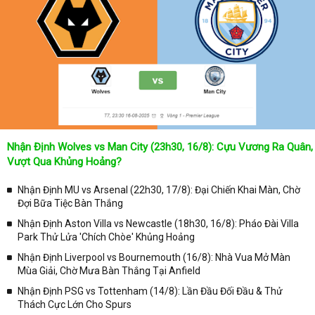
Không chỉ dừng lại ở đó, những người hâm mộ bóng đá có thể cập
nhật được chính xác về lịch phát sóng bóng đá được tường thuật
trực tiếp ở trên những kênh truyền hình thể thao lớn nhất hiện nay
như: VTV3, K+, SCTV, Thể thao TV,... Nếu như bạn không muốn
bỏ lỡ bất kỳ một trận đấu bóng đá nào trong từng mùa giải, hãy
thường xuyên vào chuyên mục
Lịch Thi Đấu
tại chuyên trang
Kqbongda
để cập nhật thông tin chính xác nhất nhé!
Lịch thi đấu được cập nhật chính xác trong toàn bộ các giải
đấu
Nhận Định Wolves vs Man City (23h30, 16/8): Cựu Vương Ra Quân,
Tại
Lịch Thi Đấu
của chuyên trang
kqbongda.net
sẽ cập nhanh
Vượt Qua Khủng Hoảng?
chóng và chính xác nhất thời gian từng trận đấu bóng đá diễn ra ở
trong từng giải đấu như:
Nhận Định MU vs Arsenal (22h30, 17/8): Đại Chiến Khai Màn, Chờ
Đợi Bữa Tiệc Bàn Thắng
✓ Giải đấu bóng đá Ngoại hạng Anh;
Nhận Định Aston Villa vs Newcastle (18h30, 16/8): Pháo Đài Villa
✓ Giải bóng Cúp C1 Châu Âu;
Park Thử Lửa 'Chích Chòe' Khủng Hoảng
✓ Giải Cúp C2 Châu Âu;
Nhận Định Liverpool vs Bournemouth (16/8): Nhà Vua Mở Màn
Mùa Giải, Chờ Mưa Bàn Thắng Tại Anfield
✓ Giải VĐQG Tây Ban Nha;
Nhận Định PSG vs Tottenham (14/8): Lần Đầu Đối Đầu & Thử
✓ VĐQG Đức;
Thách Cực Lớn Cho Spurs