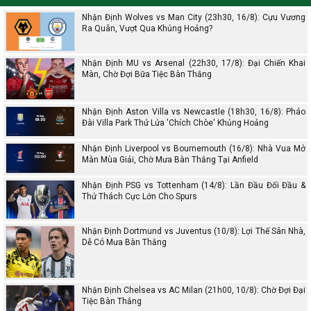
Nhận Định Wolves vs Man City (23h30, 16/8): Cựu Vương
Ra Quân, Vượt Qua Khủng Hoảng?
Nhận Định MU vs Arsenal (22h30, 17/8): Đại Chiến Khai
Màn, Chờ Đợi Bữa Tiệc Bàn Thắng
Nhận Định Aston Villa vs Newcastle (18h30, 16/8): Pháo
Đài Villa Park Thử Lửa 'Chích Chòe' Khủng Hoảng
Nhận Định Liverpool vs Bournemouth (16/8): Nhà Vua Mở
Màn Mùa Giải, Chờ Mưa Bàn Thắng Tại Anfield
Nhận Định PSG vs Tottenham (14/8): Lần Đầu Đối Đầu &
Thử Thách Cực Lớn Cho Spurs
Nhận Định Dortmund vs Juventus (10/8): Lợi Thế Sân Nhà,
Dễ Có Mưa Bàn Thắng
Nhận Định Chelsea vs AC Milan (21h00, 10/8): Chờ Đợi Đại
Tiệc Bàn Thắng