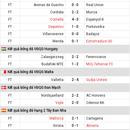
FT
Arenas de Guecho
0 - 0
Real Union
FT
Cordoba
2 - 2
Murcia
FT
Cornella
4 - 3
Espanyol B
FT
Deportivo
1 - 0
Pontevedra
FT
Villanovense
0 - 0
Badajoz
FT
Merida
0 - 1
Extremadura UD
Kết quả bóng đá VĐQG Hungary
FT
Zalaegerzseg
2 - 2
Ferencvaros
FT
Budafoki MTE
1 - 2
MOL Fehervar FC
Kết quả bóng đá VĐQG Malta
FT
Valletta
2 - 4
Gudja United
Kết quả bóng đá VĐQG Đan Mạch
FT
Nordsjaelland
2 - 2
AC Horsens
FT
Vejle
2 - 0
Odense BK
Kết quả bóng đá Hạng 2 Tây Ban Nha
FT
Mallorca
2 - 1
Cartagena
FT
Girona
0 - 1
Almeria