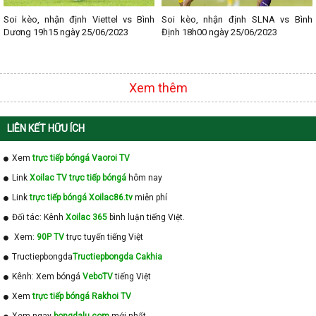
Soi kèo, nhận định Viettel vs Bình
Soi kèo, nhận định SLNA vs Bình
Dương 19h15 ngày 25/06/2023
Định 18h00 ngày 25/06/2023
Xem thêm
LIÊN KẾT HỮU ÍCH
Xem
trực tiếp bóngá Vaoroi TV
Link
Xoilac TV trực tiếp bóngá
hôm nay
Link
trực tiếp bóngá Xoilac86.tv
miễn phí
Đối tác: Kênh
Xoilac 365
bình luận tiếng Việt.
Xem:
90P TV
trực tuyến tiếng Việt
Tructiepbongda
Tructiepbongda Cakhia
Kênh: Xem bóngá
VeboTV
tiếng Việt
Xem
trực tiếp bóngá Rakhoi TV