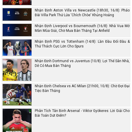
Nhận Định Aston Villa vs Newcastle (18h30, 16/8): Pháo
Đài Villa Park Thử Lửa 'Chích Chòe' Khủng Hoảng
Nhận Định Liverpool vs Bournemouth (16/8): Nhà Vua Mở
Màn Mùa Giải, Chờ Mưa Bàn Thắng Tại Anfield
Nhận Định PSG vs Tottenham (14/8): Lần Đầu Đối Đầu &
Thử Thách Cực Lớn Cho Spurs
Nhận Định Dortmund vs Juventus (10/8): Lợi Thế Sân Nhà,
Dễ Có Mưa Bàn Thắng
Nhận Định Chelsea vs AC Milan (21h00, 10/8): Chờ Đợi Đại
Tiệc Bàn Thắng
Phân Tích Tân Binh Arsenal - Viktor Gyökeres: Lời Giải Cho
Bài Toán Dứt Điểm?