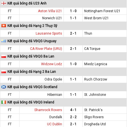
Kết quả bóng đá U23 Anh
FT
Aston Villa U21
1 - 0
Nottingham Forest U21
FT
Norwich U21
1 - 1
West Brom U21
Kết quả bóng đá Hạng 2 Thụy Sỹ
FT
Lausanne Sports
2 - 1
Thun
Kết quả bóng đá VĐQG Uruguay
FT
CA River Plate (URU)
2 - 1
CA Torque
Kết quả bóng đá VĐQG Ba Lan
FT
Widzew Lodz
1 - 0
Miedz Legnica
Kết quả bóng đá Hạng 2 Ba Lan
FT
Odra Opole
1 - 1
Ruch Chorzow
Kết quả bóng đá VĐQG Scotland
FT
Hibernian
1 - 1
St. Johnstone
Kết quả bóng đá VĐQG Ireland
FT
Shamrock Rovers
4 - 1
St. Patrick's
FT
Dundalk
2 - 2
Sligo Rovers
FT
UC Dublin
2 - 1
Drogheda Utd