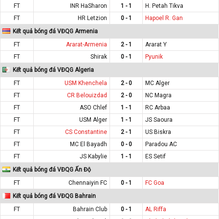
FT
INR HaSharon
1 - 1
H. Petah Tikva
FT
HR Letzion
0 - 1
Hapoel R. Gan
Kết quả bóng đá VĐQG Armenia
FT
Ararat-Armenia
2 - 1
Ararat Y
FT
Shirak
0 - 1
Pyunik
Kết quả bóng đá VĐQG Algeria
FT
USM Khenchela
2 - 0
MC Alger
FT
CR Belouizdad
2 - 0
NC Magra
FT
ASO Chlef
1 - 1
RC Arbaa
FT
USM Alger
1 - 1
JS Saoura
FT
CS Constantine
2 - 1
US Biskra
FT
MC El Bayadh
0 - 0
Paradou AC
FT
JS Kabylie
1 - 1
ES Setif
Kết quả bóng đá VĐQG Ấn Độ
FT
Chennaiyin FC
0 - 1
FC Goa
Kết quả bóng đá VĐQG Bahrain
FT
Bahrain Club
0 - 1
AL Riffa