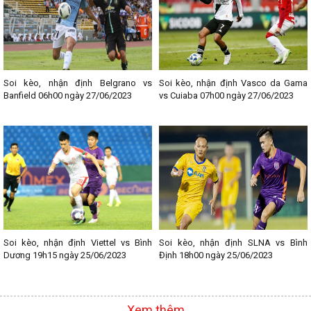
trí uy tín, chất lượng này đến với Fan hâm mộ bóng đá các bạn
nhé!
--------------------------------
Lịch thi đấu bóng đá các giải nổi bật:
- Lịch thi đấu Ngoại hạng Anh
- Lịch thi đấu La Liga
Soi kèo, nhận định Belgrano vs
Soi kèo, nhận định Vasco da Gama
- Lịch thi đấu Bundesliga
Banfield 06h00 ngày 27/06/2023
vs Cuiaba 07h00 ngày 27/06/2023
- Lịch thi đấu Ligue 1
- Lịch thi đấu Serie A
- Lịch thi đấu V - League
- Lịch thi đấu Cup C1
Soi kèo, nhận định Viettel vs Bình
Soi kèo, nhận định SLNA vs Bình
Dương 19h15 ngày 25/06/2023
Định 18h00 ngày 25/06/2023
Xem thêm