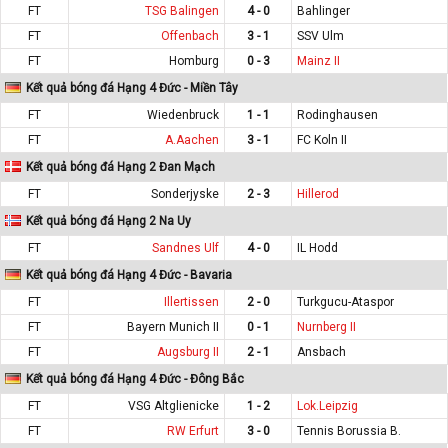
FT
TSG Balingen
4 - 0
Bahlinger
FT
Offenbach
3 - 1
SSV Ulm
FT
Homburg
0 - 3
Mainz II
Kết quả bóng đá Hạng 4 Đức - Miền Tây
FT
Wiedenbruck
1 - 1
Rodinghausen
FT
A.Aachen
3 - 1
FC Koln II
Kết quả bóng đá Hạng 2 Đan Mạch
FT
Sonderjyske
2 - 3
Hillerod
Kết quả bóng đá Hạng 2 Na Uy
FT
Sandnes Ulf
4 - 0
IL Hodd
Kết quả bóng đá Hạng 4 Đức - Bavaria
FT
Illertissen
2 - 0
Turkgucu-Ataspor
FT
Bayern Munich II
0 - 1
Nurnberg II
FT
Augsburg II
2 - 1
Ansbach
Kết quả bóng đá Hạng 4 Đức - Đông Bắc
FT
VSG Altglienicke
1 - 2
Lok.Leipzig
FT
RW Erfurt
3 - 0
Tennis Borussia B.