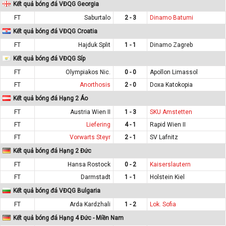
Kết quả bóng đá VĐQG Georgia
FT
Saburtalo
2 - 3
Dinamo Batumi
Kết quả bóng đá VĐQG Croatia
FT
Hajduk Split
1 - 1
Dinamo Zagreb
Kết quả bóng đá VĐQG Síp
FT
Olympiakos Nic.
0 - 0
Apollon Limassol
FT
Anorthosis
2 - 0
Doxa Katokopia
Kết quả bóng đá Hạng 2 Áo
FT
Austria Wien II
1 - 3
SKU Amstetten
FT
Liefering
4 - 1
Rapid Wien II
FT
Vorwarts Steyr
2 - 1
SV Lafnitz
Kết quả bóng đá Hạng 2 Đức
FT
Hansa Rostock
0 - 2
Kaiserslautern
FT
Darmstadt
1 - 1
Holstein Kiel
Kết quả bóng đá VĐQG Bulgaria
FT
Arda Kardzhali
1 - 2
Lok. Sofia
Kết quả bóng đá Hạng 4 Đức - Miền Nam