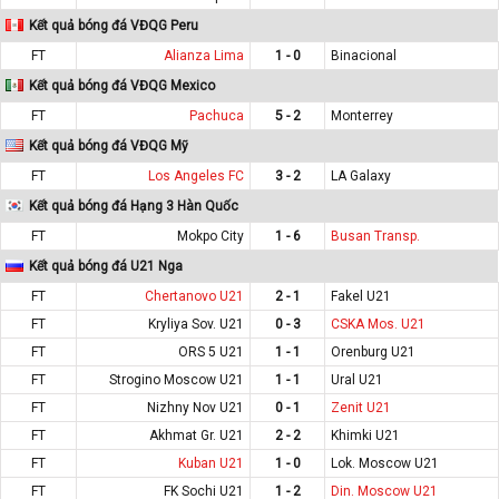
Kết quả bóng đá VĐQG Peru
FT
Alianza Lima
1 - 0
Binacional
Kết quả bóng đá VĐQG Mexico
FT
Pachuca
5 - 2
Monterrey
Kết quả bóng đá VĐQG Mỹ
FT
Los Angeles FC
3 - 2
LA Galaxy
Kết quả bóng đá Hạng 3 Hàn Quốc
FT
Mokpo City
1 - 6
Busan Transp.
Kết quả bóng đá U21 Nga
FT
Chertanovo U21
2 - 1
Fakel U21
FT
Kryliya Sov. U21
0 - 3
CSKA Mos. U21
FT
ORS 5 U21
1 - 1
Orenburg U21
FT
Strogino Moscow U21
1 - 1
Ural U21
FT
Nizhny Nov U21
0 - 1
Zenit U21
FT
Akhmat Gr. U21
2 - 2
Khimki U21
FT
Kuban U21
1 - 0
Lok. Moscow U21
FT
FK Sochi U21
1 - 2
Din. Moscow U21