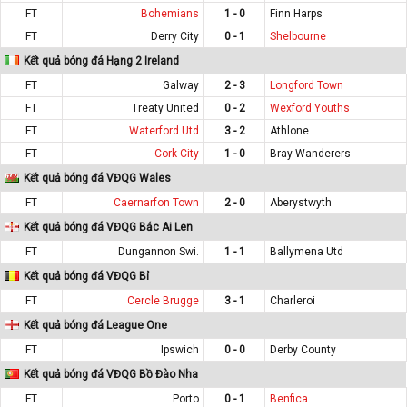
FT
Bohemians
1 - 0
Finn Harps
FT
Derry City
0 - 1
Shelbourne
Kết quả bóng đá Hạng 2 Ireland
FT
Galway
2 - 3
Longford Town
FT
Treaty United
0 - 2
Wexford Youths
FT
Waterford Utd
3 - 2
Athlone
FT
Cork City
1 - 0
Bray Wanderers
Kết quả bóng đá VĐQG Wales
FT
Caernarfon Town
2 - 0
Aberystwyth
Kết quả bóng đá VĐQG Bắc Ai Len
FT
Dungannon Swi.
1 - 1
Ballymena Utd
Kết quả bóng đá VĐQG Bỉ
FT
Cercle Brugge
3 - 1
Charleroi
Kết quả bóng đá League One
FT
Ipswich
0 - 0
Derby County
Kết quả bóng đá VĐQG Bồ Đào Nha
FT
Porto
0 - 1
Benfica