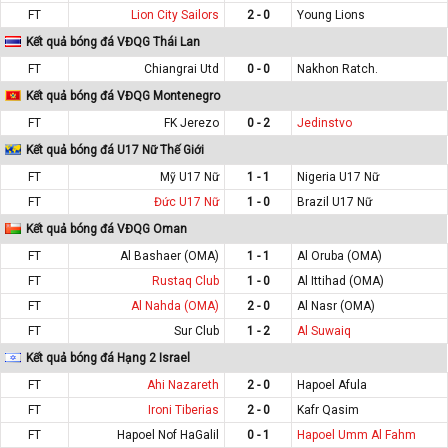
FT
Lion City Sailors
2 - 0
Young Lions
Kết quả bóng đá VĐQG Thái Lan
FT
Chiangrai Utd
0 - 0
Nakhon Ratch.
Kết quả bóng đá VĐQG Montenegro
FT
FK Jerezo
0 - 2
Jedinstvo
Kết quả bóng đá U17 Nữ Thế Giới
FT
Mỹ U17 Nữ
1 - 1
Nigeria U17 Nữ
FT
Đức U17 Nữ
1 - 0
Brazil U17 Nữ
Kết quả bóng đá VĐQG Oman
FT
Al Bashaer (OMA)
1 - 1
Al Oruba (OMA)
FT
Rustaq Club
1 - 0
Al Ittihad (OMA)
FT
Al Nahda (OMA)
2 - 0
Al Nasr (OMA)
FT
Sur Club
1 - 2
Al Suwaiq
Kết quả bóng đá Hạng 2 Israel
FT
Ahi Nazareth
2 - 0
Hapoel Afula
FT
Ironi Tiberias
2 - 0
Kafr Qasim
FT
Hapoel Nof HaGalil
0 - 1
Hapoel Umm Al Fahm