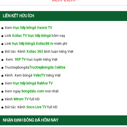
LIÊN KẾT HỮU ÍCH
Xem
trực tiếp bóngá Vaoroi TV
Link
Xoilac TV trực tiếp bóngá
hôm nay
Link
trực tiếp bóngá Xoilac86.tv
miễn phí
Đối tác: Kênh
Xoilac 365
bình luận tiếng Việt.
Xem:
90P TV
trực tuyến tiếng Việt
Tructiepbongda
Tructiepbongda Cakhia
Kênh: Xem bóngá
VeboTV
tiếng Việt
Xem
trực tiếp bóngá Rakhoi TV
Xem ngay
bongdalu com
mới nhất
Kênh
Mitom TV
full HD
Đối tác: Kênh
Soco Live TV
full HD
NHẬN ĐỊNH BÓNG ĐÁ HÔM NAY