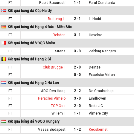
FT
Rapid Bucuresti
1 - 1
Farul Constanta
Kết quả bóng đá Cúp Na Uy
FT
Brattvag IL
2 - 1
IL Hodd
Kết quả bóng đá Hạng 4 Đức - Miền Bắc
FT
Rehden
3 - 1
Havelse
Kết quả bóng đá VĐQG Malta
FT
Sirens
3 - 3
Zebbug Rangers
Kết quả bóng đá Hạng 2 Bỉ
FT
Club Brugge II
2 - 0
Deinze
FT
0 - 0
Excelsior Virton
Kết quả bóng đá Hạng 2 Hà Lan
FT
ADO Den Haag
2 - 2
De Graafschap
FT
Heracles Almelo
3 - 0
Eindhoven
FT
TOP Oss
2 - 0
Roda JC
FT
Willem II
1 - 1
Almere City
Kết quả bóng đá VĐQG Hungary
FT
Vasas Budapest
1 - 2
Kecskemeti