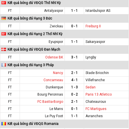
Kết quả bóng đá VĐQG Thổ Nhĩ Kỳ
FT
Antalyaspor
1 - 1
Istanbulspor AS
Kết quả bóng đá Hạng 3 Đức
FT
Zwickau
0 - 1
Freiburg II
Kết quả bóng đá Hạng 2 Thổ Nhĩ Kỳ
FT
Eyupspor
1 - 1
Sakaryaspor
Kết quả bóng đá VĐQG Đan Mạch
FT
Odense BK
3 - 1
Lyngby
Kết quả bóng đá Hạng 3 Pháp
FT
Nancy
2 - 1
Stade Briochin
FT
Concarneau
4 - 1
Villefranche
FT
Dunkerque
1 - 3
Sedan
FT
Bourg Peronnas
0 - 2
Paris 13 Atletico
FT
FC Bastia-Borgo
2 - 1
Chateauroux
FT
Le Mans
0 - 1
FC Martigues
FT
Le Puy Foot
1 - 1
Avranches
Kết quả bóng đá VĐQG Romania