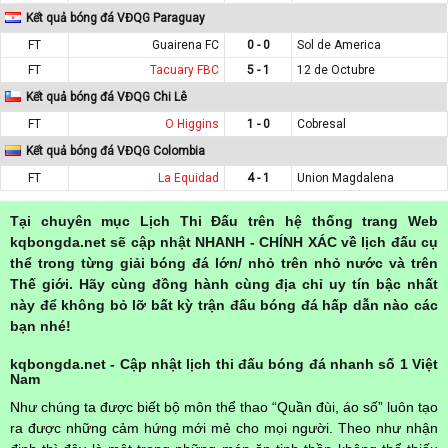
Kết quả bóng đá VĐQG Paraguay
FT
Guairena FC
0 - 0
Sol de America
FT
Tacuary FBC
5 - 1
12 de Octubre
Kết quả bóng đá VĐQG Chi Lê
FT
O Higgins
1 - 0
Cobresal
Kết quả bóng đá VĐQG Colombia
FT
La Equidad
4 - 1
Union Magdalena
Tại chuyên mục Lịch Thi Đấu trên hệ thống trang Web
kqbongda.net sẽ cập nhật NHANH - CHÍNH XÁC về lịch đấu cụ
thể trong từng giải bóng đá lớn/ nhỏ trên nhỏ nước và trên
Thế giới. Hãy cùng đồng hành cùng địa chỉ uy tín bậc nhất
này để không bỏ lỡ bất kỳ trận đấu bóng đá hấp dẫn nào các
bạn nhé!
kqbongda.net - Cập nhật lịch thi đấu bóng đá nhanh số 1 Việt
Nam
Như chúng ta được biết bộ môn thể thao “Quần đùi, áo số” luôn tạo
ra được những cảm hứng mới mẻ cho mọi người. Theo như nhận