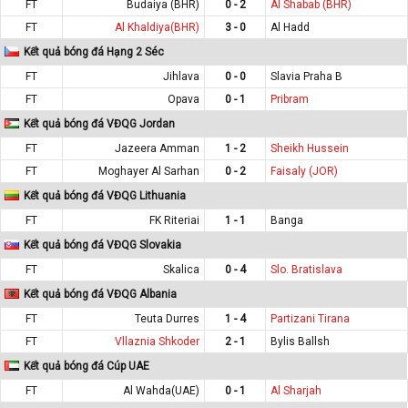
FT
Budaiya (BHR)
0 - 2
Al Shabab (BHR)
FT
Al Khaldiya(BHR)
3 - 0
Al Hadd
Kết quả bóng đá Hạng 2 Séc
FT
Jihlava
0 - 0
Slavia Praha B
FT
Opava
0 - 1
Pribram
Kết quả bóng đá VĐQG Jordan
FT
Jazeera Amman
1 - 2
Sheikh Hussein
FT
Moghayer Al Sarhan
0 - 2
Faisaly (JOR)
Kết quả bóng đá VĐQG Lithuania
FT
FK Riteriai
1 - 1
Banga
Kết quả bóng đá VĐQG Slovakia
FT
Skalica
0 - 4
Slo. Bratislava
Kết quả bóng đá VĐQG Albania
FT
Teuta Durres
1 - 4
Partizani Tirana
FT
Vllaznia Shkoder
2 - 1
Bylis Ballsh
Kết quả bóng đá Cúp UAE
FT
Al Wahda(UAE)
0 - 1
Al Sharjah