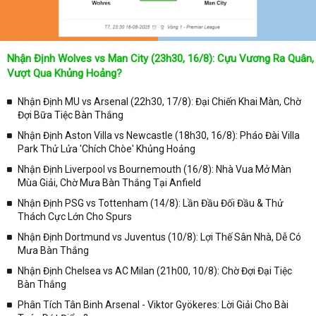
Kqbongda
để cập nhật thông tin chính xác nhất nhé!
Lịch thi đấu được cập nhật chính xác trong toàn bộ các giải
đấu
Nhận Định Wolves vs Man City (23h30, 16/8): Cựu Vương Ra Quân,
Tại
Lịch Thi Đấu
của chuyên trang
kqbongda.net
sẽ cập nhanh
Vượt Qua Khủng Hoảng?
chóng và chính xác nhất thời gian từng trận đấu bóng đá diễn ra ở
trong từng giải đấu như:
Nhận Định MU vs Arsenal (22h30, 17/8): Đại Chiến Khai Màn, Chờ
Đợi Bữa Tiệc Bàn Thắng
✓ Giải đấu bóng đá Ngoại hạng Anh;
Nhận Định Aston Villa vs Newcastle (18h30, 16/8): Pháo Đài Villa
✓ Giải bóng Cúp C1 Châu Âu;
Park Thử Lửa 'Chích Chòe' Khủng Hoảng
✓ Giải Cúp C2 Châu Âu;
Nhận Định Liverpool vs Bournemouth (16/8): Nhà Vua Mở Màn
Mùa Giải, Chờ Mưa Bàn Thắng Tại Anfield
✓ Giải VĐQG Tây Ban Nha;
Nhận Định PSG vs Tottenham (14/8): Lần Đầu Đối Đầu & Thử
✓ VĐQG Đức;
Thách Cực Lớn Cho Spurs
✓ Giải VĐQG Italia;
Nhận Định Dortmund vs Juventus (10/8): Lợi Thế Sân Nhà, Dễ Có
✓ VĐQG Pháp;
Mưa Bàn Thắng
Nhận Định Chelsea vs AC Milan (21h00, 10/8): Chờ Đợi Đại Tiệc
✓ Liên Đoàn Anh;
Bàn Thắng
✓ Cúp FA;
Phân Tích Tân Binh Arsenal - Viktor Gyökeres: Lời Giải Cho Bài
✓ U23 Châu Á;