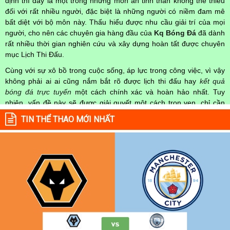
định thì đây là một trong những món ăn tinh thần không thể thiếu
đối với rất nhiều người, đặc biệt là những người có niềm đam mê
bất diệt với bộ môn này. Thấu hiểu được nhu cầu giải trí của mọi
người, cho nên các chuyên gia hàng đầu của
Kq Bóng Đá
đã dành
rất nhiều thời gian nghiên cứu và xây dựng hoàn tất được chuyên
mục Lịch Thi Đấu.
Cùng với sự xô bồ trong cuộc sống, áp lực trong công việc, vì vậy
không phải ai ai cũng nắm bắt rõ được lịch thi đấu hay
kết quả
bóng đá trực tuyến
một cách chính xác và hoàn hảo nhất. Tuy
nhiên, vấn đề này sẽ được giải quyết một cách trọn vẹn, chỉ cần
truy cập vào chuyên mục
Lịch Thi Đấu
của Website
kqbongda.net
TIN THỂ THAO MỚI NHẤT
mọi người hoàn toàn nắm rõ được chính xác về thời gian các trận
đấu bóng đá Việt Nam hay trên Thế giới diễn ra trong thời gian sắp
tới. Hoặc thời gian trận đấu bóng đá đang diễn ra hiện tại,
kết quả
bóng đá
cả 2 đội tuyển bóng đá đang đạt được.
Không chỉ dừng lại ở đó, những người hâm mộ bóng đá có thể cập
nhật được chính xác về lịch phát sóng bóng đá được tường thuật
trực tiếp ở trên những kênh truyền hình thể thao lớn nhất hiện nay
như: VTV3, K+, SCTV, Thể thao TV,... Nếu như bạn không muốn
bỏ lỡ bất kỳ một trận đấu bóng đá nào trong từng mùa giải, hãy
thường xuyên vào chuyên mục
Lịch Thi Đấu
tại chuyên trang