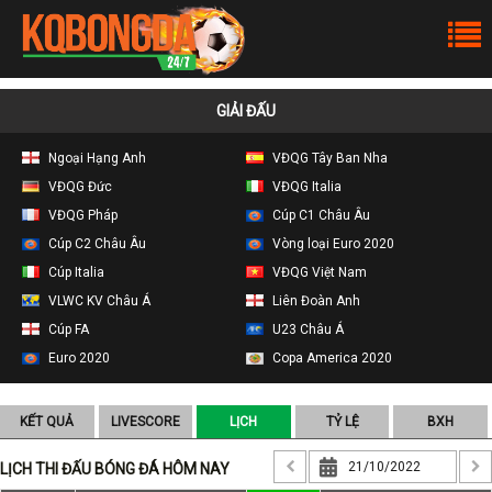
GIẢI ĐẤU
Ngoại Hạng Anh
VĐQG Tây Ban Nha
VĐQG Đức
VĐQG Italia
VĐQG Pháp
Cúp C1 Châu Âu
Cúp C2 Châu Âu
Vòng loại Euro 2020
Cúp Italia
VĐQG Việt Nam
VLWC KV Châu Á
Liên Đoàn Anh
Cúp FA
U23 Châu Á
Euro 2020
Copa America 2020
KẾT QUẢ
LIVESCORE
LỊCH
TỶ LỆ
BXH
LỊCH THI ĐẤU BÓNG ĐÁ HÔM NAY