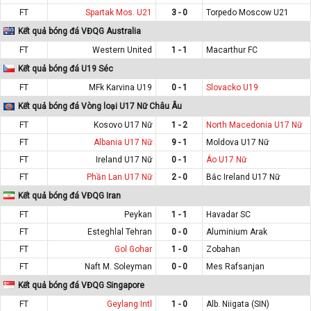
FT
Spartak Mos. U21
3 - 0
Torpedo Moscow U21
Kết quả bóng đá VĐQG Australia
FT
Western United
1 - 1
Macarthur FC
Kết quả bóng đá U19 Séc
FT
MFk Karvina U19
0 - 1
Slovacko U19
Kết quả bóng đá Vòng loại U17 Nữ Châu Âu
FT
Kosovo U17 Nữ
1 - 2
North Macedonia U17 Nữ
FT
Albania U17 Nữ
9 - 1
Moldova U17 Nữ
FT
Ireland U17 Nữ
0 - 1
Áo U17 Nữ
FT
Phần Lan U17 Nữ
2 - 0
Bắc Ireland U17 Nữ
Kết quả bóng đá VĐQG Iran
FT
Peykan
1 - 1
Havadar SC
FT
Esteghlal Tehran
0 - 0
Aluminium Arak
FT
Gol Gohar
1 - 0
Zobahan
FT
Naft M. Soleyman
0 - 0
Mes Rafsanjan
Kết quả bóng đá VĐQG Singapore
FT
Geylang Intl
1 - 0
Alb. Niigata (SIN)