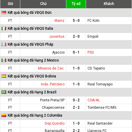
Giờ
Chủ
Tỷ số
Khách
Kết quả bóng đá VĐQG Đức
FT
Mainz
5 - 0
FC Koln
Kết quả bóng đá VĐQG Italia
FT
Juventus
2 - 0
Empoli
Kết quả bóng đá VĐQG Pháp
FT
Ajaccio
0 - 1
PSG
Kết quả bóng đá Hạng 2 Mexico
FT
Mineros de Zac.
1 - 0
CD Tapatio
Kết quả bóng đá VĐQG Bolivia
FT
Inde. Petrolero
1 - 0
Real Tomayapo
Kết quả bóng đá Hạng 2 Brazil
FT
Ponte Preta/SP
0 - 2
CSA/AL
FT
Chapecoense
2 - 2
Tombense FC/MG
Kết quả bóng đá Hạng 2 Colombia
FT
Dep.Quindio
1 - 0
Real Santander
FT
Barranquilla
2 - 2
Llaneros FC