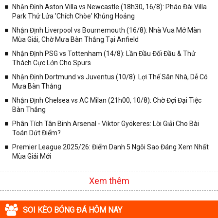
Nhận Định Aston Villa vs Newcastle (18h30, 16/8): Pháo Đài Villa
✓ Giải bóng Cúp C1 Châu Âu;
Park Thử Lửa 'Chích Chòe' Khủng Hoảng
✓ Giải Cúp C2 Châu Âu;
Nhận Định Liverpool vs Bournemouth (16/8): Nhà Vua Mở Màn
Mùa Giải, Chờ Mưa Bàn Thắng Tại Anfield
✓ Giải VĐQG Tây Ban Nha;
Nhận Định PSG vs Tottenham (14/8): Lần Đầu Đối Đầu & Thử
✓ VĐQG Đức;
Thách Cực Lớn Cho Spurs
✓ Giải VĐQG Italia;
Nhận Định Dortmund vs Juventus (10/8): Lợi Thế Sân Nhà, Dễ Có
✓ VĐQG Pháp;
Mưa Bàn Thắng
Nhận Định Chelsea vs AC Milan (21h00, 10/8): Chờ Đợi Đại Tiệc
✓ Liên Đoàn Anh;
Bàn Thắng
✓ Cúp FA;
Phân Tích Tân Binh Arsenal - Viktor Gyökeres: Lời Giải Cho Bài
✓ U23 Châu Á;
Toán Dứt Điểm?
✓ Euro 2020;
Premier League 2025/26: Điểm Danh 5 Ngôi Sao Đáng Xem Nhất
Mùa Giải Mới
✓ VLWC KV Châu Á;
✓ Copa America 2020;
Xem thêm
✓ Các giải đấu bóng đá khác.
Vì vậy, đồng hành cùng với chuyên trang
kqbongda.net
các bạn
SOI KÈO BÓNG ĐÁ HÔM NAY
sẽ không bỏ lỡ bất kỳ trận đấu bóng đá nào, đặc biệt là những trận