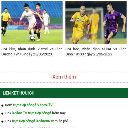
- Lịch thi đấu V - League
- Lịch thi đấu Cup C1
Soi kèo, nhận định Viettel vs Bình
Soi kèo, nhận định SLNA vs Bình
Dương 19h15 ngày 25/06/2023
Định 18h00 ngày 25/06/2023
Xem thêm
LIÊN KẾT HỮU ÍCH
Xem
trực tiếp bóngá Vaoroi TV
Link
Xoilac TV trực tiếp bóngá
hôm nay
Link
trực tiếp bóngá Xoilac86.tv
miễn phí