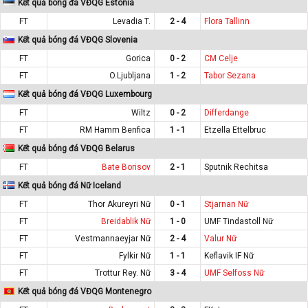
Kết quả bóng đá VĐQG Estonia
FT
Levadia T.
2 - 4
Flora Tallinn
Kết quả bóng đá VĐQG Slovenia
FT
Gorica
0 - 2
CM Celje
FT
O.Ljubljana
1 - 2
Tabor Sezana
Kết quả bóng đá VĐQG Luxembourg
FT
Wiltz
0 - 2
Differdange
FT
RM Hamm Benfica
1 - 1
Etzella Ettelbruc
Kết quả bóng đá VĐQG Belarus
FT
Bate Borisov
2 - 1
Sputnik Rechitsa
Kết quả bóng đá Nữ Iceland
FT
Thor Akureyri Nữ
0 - 1
Stjarnan Nữ
FT
Breidablik Nữ
1 - 0
UMF Tindastoll Nữ
FT
Vestmannaeyjar Nữ
2 - 4
Valur Nữ
FT
Fylkir Nữ
1 - 1
Keflavik IF Nữ
FT
Trottur Rey. Nữ
3 - 4
UMF Selfoss Nữ
Kết quả bóng đá VĐQG Montenegro