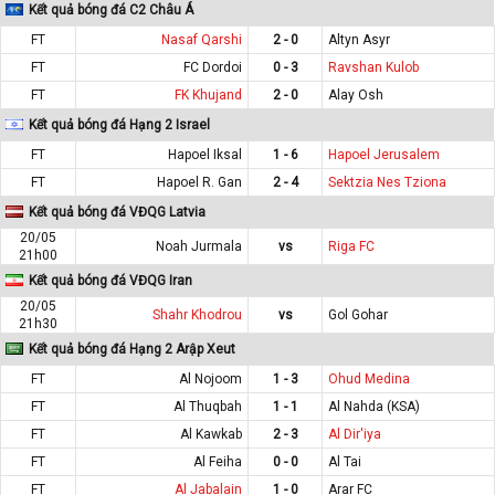
Kết quả bóng đá C2 Châu Á
FT
Nasaf Qarshi
2 - 0
Altyn Asyr
FT
FC Dordoi
0 - 3
Ravshan Kulob
FT
FK Khujand
2 - 0
Alay Osh
Kết quả bóng đá Hạng 2 Israel
FT
Hapoel Iksal
1 - 6
Hapoel Jerusalem
FT
Hapoel R. Gan
2 - 4
Sektzia Nes Tziona
Kết quả bóng đá VĐQG Latvia
20/05
Noah Jurmala
vs
Riga FC
21h00
Kết quả bóng đá VĐQG Iran
20/05
Shahr Khodrou
vs
Gol Gohar
21h30
Kết quả bóng đá Hạng 2 Arập Xeut
FT
Al Nojoom
1 - 3
Ohud Medina
FT
Al Thuqbah
1 - 1
Al Nahda (KSA)
FT
Al Kawkab
2 - 3
Al Dir'iya
FT
Al Feiha
0 - 0
Al Tai
FT
Al Jabalain
1 - 0
Arar FC