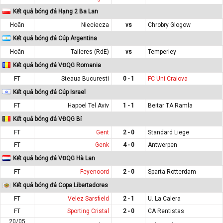
Kết quả bóng đá Hạng 2 Ba Lan
Hoãn
Nieciecza
vs
Chrobry Glogow
Kết quả bóng đá Cúp Argentina
Hoãn
Talleres (RdE)
vs
Temperley
Kết quả bóng đá VĐQG Romania
FT
Steaua Bucuresti
0 - 1
FC Uni.Craiova
Kết quả bóng đá Cúp Israel
FT
Hapoel Tel Aviv
1 - 1
Beitar TA Ramla
Kết quả bóng đá VĐQG Bỉ
FT
Gent
2 - 0
Standard Liege
FT
Genk
4 - 0
Antwerpen
Kết quả bóng đá VĐQG Hà Lan
FT
Feyenoord
2 - 0
Sparta Rotterdam
Kết quả bóng đá Copa Libertadores
FT
Velez Sarsfield
2 - 1
U. La Calera
FT
Sporting Cristal
2 - 0
CA Rentistas
20/05