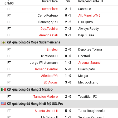
River Plate
vs
Independiente JT
07h00
FT
River Plate
2 - 1
Santa Fe
FT
Cerro Porteno
0 - 1
Atl. Mineiro/MG
FT
Flamengo/RJ
2 - 2
LDU Quito
FT
Dep.Tachira
7 - 2
Always Ready
FT
America Cali
3 - 1
Dep.Guaira
Kết quả bóng đá Copa Sudamericana
FT
Emelec
2 - 0
Deportes Tolima
FT
Atletico/GO
0 - 0
Libertad
FT
Jorge Wilstermann
1 - 2
Arsenal Sarandi
FT
Rosario Central
5 - 0
Huachipato
FT
Atletico/PR
1 - 0
Melgar
FT
SD Aucas
3 - 0
Metropolitano
Kết quả bóng đá Hạng 2 Mexico
FT
Tampico Madero
2 - 0
Tepatitlan FC
Kết quả bóng đá Hạng Nhất Mỹ USL Pro
FT
Atlanta United II
5 - 0
Tulsa Roughnecks
FT
LA Galaxy II
1 - 1
Sporting Kansas II