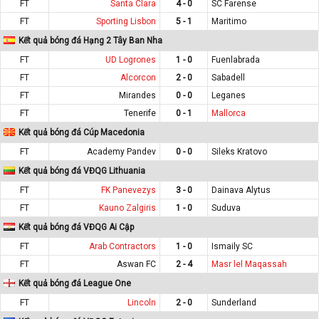
FT
Santa Clara
4 - 0
SC Farense
FT
Sporting Lisbon
5 - 1
Maritimo
Kết quả bóng đá Hạng 2 Tây Ban Nha
FT
UD Logrones
1 - 0
Fuenlabrada
FT
Alcorcon
2 - 0
Sabadell
FT
Mirandes
0 - 0
Leganes
FT
Tenerife
0 - 1
Mallorca
Kết quả bóng đá Cúp Macedonia
FT
Academy Pandev
0 - 0
Sileks Kratovo
Kết quả bóng đá VĐQG Lithuania
FT
FK Panevezys
3 - 0
Dainava Alytus
FT
Kauno Zalgiris
1 - 0
Suduva
Kết quả bóng đá VĐQG Ai Cập
FT
Arab Contractors
1 - 0
Ismaily SC
FT
Aswan FC
2 - 4
Masr lel Maqassah
Kết quả bóng đá League One
FT
Lincoln
2 - 0
Sunderland