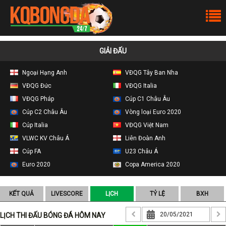
GIẢI ĐẤU
Ngoại Hạng Anh
VĐQG Tây Ban Nha
VĐQG Đức
VĐQG Italia
VĐQG Pháp
Cúp C1 Châu Âu
Cúp C2 Châu Âu
Vòng loại Euro 2020
Cúp Italia
VĐQG Việt Nam
VLWC KV Châu Á
Liên Đoàn Anh
Cúp FA
U23 Châu Á
Euro 2020
Copa America 2020
KẾT QUẢ
LIVESCORE
LỊCH
TỶ LỆ
BXH
LỊCH THI ĐẤU BÓNG ĐÁ HÔM NAY