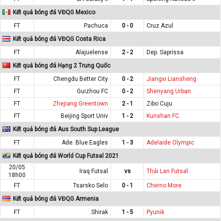
Kết quả bóng đá VĐQG Mexico
FT
Pachuca
0 - 0
Cruz Azul
Kết quả bóng đá VĐQG Costa Rica
FT
Alajuelense
2 - 2
Dep. Saprissa
Kết quả bóng đá Hạng 2 Trung Quốc
FT
Chengdu Better City
0 - 2
Jiangxi Liansheng
FT
Guizhou FC
0 - 2
Shenyang Urban
FT
Zhejiang Greentown
2 - 1
Zibo Cuju
FT
Beijing Sport Univ
1 - 2
Kunshan FC
Kết quả bóng đá Aus South Sup.League
FT
Ade. Blue Eagles
1 - 3
Adelaide Olympic
Kết quả bóng đá World Cup Futsal 2021
20/05
Iraq Futsal
vs
Thái Lan Futsal
18h00
FT
Tsarsko Selo
0 - 1
Cherno More
Kết quả bóng đá VĐQG Armenia
FT
Shirak
1 - 5
Pyunik