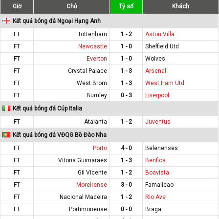
Giờ
Chủ
Tỷ số
Khách
Kết quả bóng đá Ngoại Hạng Anh
FT
Tottenham
1 - 2
Aston Villa
FT
Newcastle
1 - 0
Sheffield Utd
FT
Everton
1 - 0
Wolves
FT
Crystal Palace
1 - 3
Arsenal
FT
West Brom
1 - 3
West Ham Utd
FT
Burnley
0 - 3
Liverpool
Kết quả bóng đá Cúp Italia
FT
Atalanta
1 - 2
Juventus
Kết quả bóng đá VĐQG Bồ Đào Nha
FT
Porto
4 - 0
Belenenses
FT
Vitoria Guimaraes
1 - 3
Benfica
FT
Gil Vicente
1 - 2
Boavista
FT
Moreirense
3 - 0
Famalicao
FT
Nacional Madeira
1 - 2
Rio Ave
FT
Portimonense
0 - 0
Braga