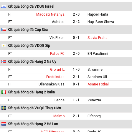
Kết quả bóng đá VĐQG Israel
FT
Maccabi Netanya
2 - 0
Hapoel Haifa
FT
Ashdod
2 - 2
Hap. Beer Sheva
Kết quả bóng đá Cúp Séc
FT
Vik.Plzen
0 - 1
Slavia Praha
Kết quả bóng đá VĐQG Síp
FT
Pafos FC
2 - 0
EN Paralimni
Kết quả bóng đá Hạng 2 Na Uy
FT
Grorud IL
1 - 0
Strommen
FT
Fredrikstad
2 - 1
Sandnes Ulf
FT
Ullensaker/Kisa
0 - 1
Asane Fotball
Kết quả bóng đá Hạng 2 Italia
FT
Lecce
1 - 1
Venezia
Kết quả bóng đá VĐQG Thụy Điển
FT
Malmo
2 - 1
Elfsborg
Kết quả bóng đá Hạng 2 Hà Lan
FT
NEC Nijmegen
3 - 0
Roda JC