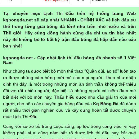
Tại chuyên mục Lịch Thi Đấu trên hệ thống trang Web
kqbongda.net sẽ cập nhật NHANH - CHÍNH XÁC về lịch đấu cụ
thể trong từng giải bóng đá lớn/ nhỏ trên nhỏ nước và trên
Thế giới. Hãy cùng đồng hành cùng địa chỉ uy tín bậc nhất
này để không bỏ lỡ bất kỳ trận đấu bóng đá hấp dẫn nào các
bạn nhé!
kqbongda.net - Cập nhật lịch thi đấu bóng đá nhanh số 1 Việt
Nam
Như chúng ta được biết bộ môn thể thao “Quần đùi, áo số” luôn tạo
ra được những cảm hứng mới mẻ cho mọi người. Theo như nhận
định thì đây là một trong những món ăn tinh thần không thể thiếu
đối với rất nhiều người, đặc biệt là những người có niềm đam mê
bất diệt với bộ môn này. Thấu hiểu được nhu cầu giải trí của mọi
người, cho nên các chuyên gia hàng đầu của
Kq Bóng Đá
đã dành
rất nhiều thời gian nghiên cứu và xây dựng hoàn tất được chuyên
mục Lịch Thi Đấu.
Cùng với sự xô bồ trong cuộc sống, áp lực trong công việc, vì vậy
không phải ai ai cũng nắm bắt rõ được lịch thi đấu hay
kết quả