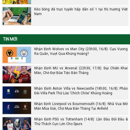
Kèo bóng đá trực tuyến hấp dẫn số 1 tại thị trường Việt
Nam
TIN MỚI
Nhận Định Wolves vs Man City (23h30, 16/8): Cựu Vương
Ra Quân, Vượt Qua Khủng Hoảng?
Nhận Định MU vs Arsenal (22h30, 17/8): Đại Chiến Khai
Màn, Chờ Đợi Bữa Tiệc Bàn Thắng
Nhận Định Aston Villa vs Newcastle (18h30, 16/8): Pháo
Đài Villa Park Thử Lửa 'Chích Chòe' Khủng Hoảng
Nhận Định Liverpool vs Bournemouth (16/8): Nhà Vua Mở
Màn Mùa Giải, Chờ Mưa Bàn Thắng Tại Anfield
Nhận Định PSG vs Tottenham (14/8): Lần Đầu Đối Đầu &
Thử Thách Cực Lớn Cho Spurs