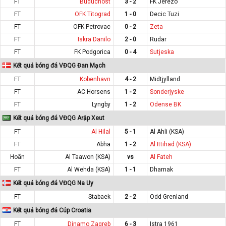
FT
Buducnost
3 - 2
FK Jerezo
FT
OFK Titograd
1 - 0
Decic Tuzi
FT
OFK Petrovac
0 - 2
Zeta
FT
Iskra Danilo
2 - 0
Rudar
FT
FK Podgorica
0 - 4
Sutjeska
Kết quả bóng đá VĐQG Đan Mạch
FT
Kobenhavn
4 - 2
Midtjylland
FT
AC Horsens
1 - 2
Sonderjyske
FT
Lyngby
1 - 2
Odense BK
Kết quả bóng đá VĐQG Arập Xeut
FT
Al Hilal
5 - 1
Al Ahli (KSA)
FT
Abha
1 - 2
Al Ittihad (KSA)
Hoãn
Al Taawon (KSA)
vs
Al Fateh
FT
Al Wehda (KSA)
1 - 1
Dhamak
Kết quả bóng đá VĐQG Na Uy
FT
Stabaek
2 - 2
Odd Grenland
Kết quả bóng đá Cúp Croatia
FT
Dinamo Zagreb
6 - 3
Istra 1961