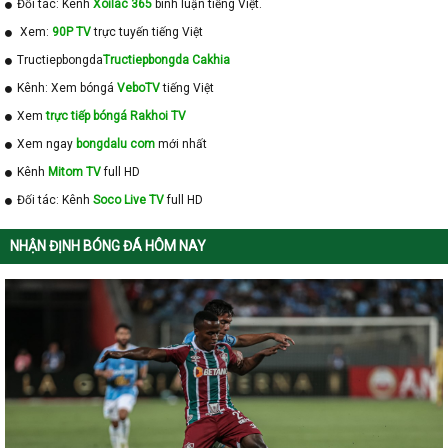
Đối tác: Kênh
Xoilac 365
bình luận tiếng Việt.
Xem:
90P TV
trực tuyến tiếng Việt
Tructiepbongda
Tructiepbongda Cakhia
Kênh: Xem bóngá
VeboTV
tiếng Việt
Xem
trực tiếp bóngá Rakhoi TV
Xem ngay
bongdalu com
mới nhất
Kênh
Mitom TV
full HD
Đối tác: Kênh
Soco Live TV
full HD
NHẬN ĐỊNH BÓNG ĐÁ HÔM NAY