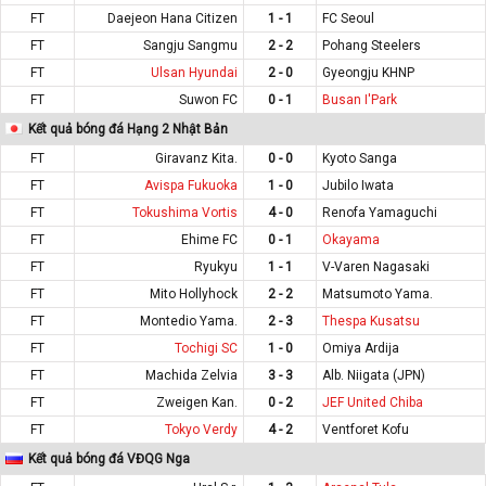
FT
Daejeon Hana Citizen
1 - 1
FC Seoul
FT
Sangju Sangmu
2 - 2
Pohang Steelers
FT
Ulsan Hyundai
2 - 0
Gyeongju KHNP
FT
Suwon FC
0 - 1
Busan I'Park
Kết quả bóng đá Hạng 2 Nhật Bản
FT
Giravanz Kita.
0 - 0
Kyoto Sanga
FT
Avispa Fukuoka
1 - 0
Jubilo Iwata
FT
Tokushima Vortis
4 - 0
Renofa Yamaguchi
FT
Ehime FC
0 - 1
Okayama
FT
Ryukyu
1 - 1
V-Varen Nagasaki
FT
Mito Hollyhock
2 - 2
Matsumoto Yama.
FT
Montedio Yama.
2 - 3
Thespa Kusatsu
FT
Tochigi SC
1 - 0
Omiya Ardija
FT
Machida Zelvia
3 - 3
Alb. Niigata (JPN)
FT
Zweigen Kan.
0 - 2
JEF United Chiba
FT
Tokyo Verdy
4 - 2
Ventforet Kofu
Kết quả bóng đá VĐQG Nga