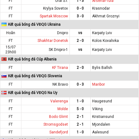
FT
Ural S.r.
1 - 3
Arsenal-Tula
FT
Krylya Sovetov
0 - 0
Krasnodar
FT
Spartak Moscow
3 - 0
Akhmat Groznyi
Kết quả bóng đá VĐQG Ukraina
Hoãn
Dnipro
vs
Karpaty Lviv
FT
Shakhtar Donetsk
2 - 0
Kolos Kovalivka
15/07
SK Dnipro-1
vs
Karpaty Lviv
23h00
Kết quả bóng đá Cúp Albania
FT
KF Tirana
2 - 0
Bylis Ballsh
Kết quả bóng đá VĐQG Slovenia
FT
NK Bravo
0 - 3
Maribor
Kết quả bóng đá VĐQG Na Uy
FT
Valerenga
1 - 0
Haugesund
FT
Molde
5 - 0
Viking
FT
Bodo Glimt
2 - 1
Kristiansund
FT
Stromsgodset
2 - 1
Mjondalen
FT
Sandefjord
1 - 0
Aalesund