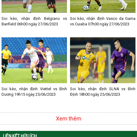
Lịch thi đấu bóng đá các giải nổi bật:
- Lịch thi đấu Ngoại hạng Anh
- Lịch thi đấu La Liga
Soi kèo, nhận định Belgrano vs
Soi kèo, nhận định Vasco da Gama
- Lịch thi đấu Bundesliga
Banfield 06h00 ngày 27/06/2023
vs Cuiaba 07h00 ngày 27/06/2023
- Lịch thi đấu Ligue 1
- Lịch thi đấu Serie A
- Lịch thi đấu V - League
- Lịch thi đấu Cup C1
Soi kèo, nhận định Viettel vs Bình
Soi kèo, nhận định SLNA vs Bình
Dương 19h15 ngày 25/06/2023
Định 18h00 ngày 25/06/2023
Xem thêm
LIÊN KẾT HỮU ÍCH