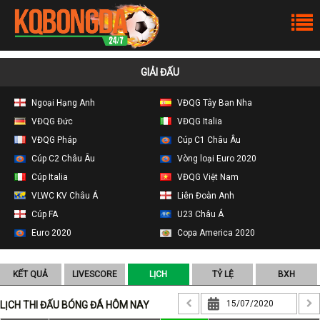
GIẢI ĐẤU
Ngoại Hạng Anh
VĐQG Tây Ban Nha
VĐQG Đức
VĐQG Italia
VĐQG Pháp
Cúp C1 Châu Âu
Cúp C2 Châu Âu
Vòng loại Euro 2020
Cúp Italia
VĐQG Việt Nam
VLWC KV Châu Á
Liên Đoàn Anh
Cúp FA
U23 Châu Á
Euro 2020
Copa America 2020
KẾT QUẢ
LIVESCORE
LỊCH
TỶ LỆ
BXH
LỊCH THI ĐẤU BÓNG ĐÁ HÔM NAY