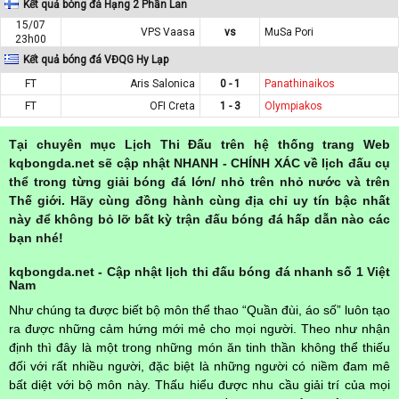
Kết quả bóng đá Hạng 2 Phần Lan
15/07
VPS Vaasa
vs
MuSa Pori
23h00
Kết quả bóng đá VĐQG Hy Lạp
FT
Aris Salonica
0 - 1
Panathinaikos
FT
OFI Creta
1 - 3
Olympiakos
Tại chuyên mục Lịch Thi Đấu trên hệ thống trang Web
kqbongda.net sẽ cập nhật NHANH - CHÍNH XÁC về lịch đấu cụ
thể trong từng giải bóng đá lớn/ nhỏ trên nhỏ nước và trên
Thế giới. Hãy cùng đồng hành cùng địa chỉ uy tín bậc nhất
này để không bỏ lỡ bất kỳ trận đấu bóng đá hấp dẫn nào các
bạn nhé!
kqbongda.net - Cập nhật lịch thi đấu bóng đá nhanh số 1 Việt
Nam
Như chúng ta được biết bộ môn thể thao “Quần đùi, áo số” luôn tạo
ra được những cảm hứng mới mẻ cho mọi người. Theo như nhận
định thì đây là một trong những món ăn tinh thần không thể thiếu
đối với rất nhiều người, đặc biệt là những người có niềm đam mê
bất diệt với bộ môn này. Thấu hiểu được nhu cầu giải trí của mọi