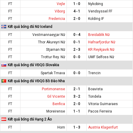
FT
Vejle
1 - 0
Nykobing
FT
Viborg
4 - 1
Vendsyssel FF
FT
Fredericia
2 - 0
Kolding IF
Kết quả bóng đá Nữ Iceland
FT
Vestmannaeyjar Nữ
0 - 4
Breidablik Nữ
FT
Thor Akureyri Nữ
0 - 1
Hafnarfjordur Nữ
FT
Stjarnan Nữ
2 - 3
KR Reykjavik Nữ
FT
Trottur Rey. Nữ
0 - 0
UMF Selfoss Nữ
Kết quả bóng đá VĐQG Slovakia
FT
Spartak Trnava
0 - 0
Trencin
Kết quả bóng đá VĐQG Bồ Đào Nha
FT
Portimonense
2 - 1
Boavista
FT
Gil Vicente
3 - 2
Tondela
FT
Benfica
2 - 0
Vitoria Guimaraes
FT
Moreirense
1 - 1
Pacos Ferreira
Kết quả bóng đá Hạng 2 Áo
FT
Horn
1 - 3
Austria Klagenfurt