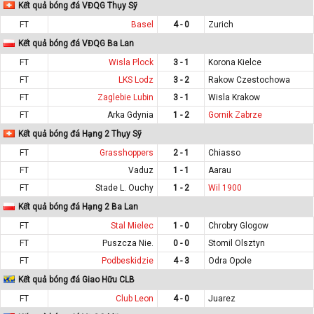
Kết quả bóng đá VĐQG Thụy Sỹ
FT
Basel
4 - 0
Zurich
Kết quả bóng đá VĐQG Ba Lan
FT
Wisla Plock
3 - 1
Korona Kielce
FT
LKS Lodz
3 - 2
Rakow Czestochowa
FT
Zaglebie Lubin
3 - 1
Wisla Krakow
FT
Arka Gdynia
1 - 2
Gornik Zabrze
Kết quả bóng đá Hạng 2 Thụy Sỹ
FT
Grasshoppers
2 - 1
Chiasso
FT
Vaduz
1 - 1
Aarau
FT
Stade L. Ouchy
1 - 2
Wil 1900
Kết quả bóng đá Hạng 2 Ba Lan
FT
Stal Mielec
1 - 0
Chrobry Glogow
FT
Puszcza Nie.
0 - 0
Stomil Olsztyn
FT
Podbeskidzie
4 - 3
Odra Opole
Kết quả bóng đá Giao Hữu CLB
FT
Club Leon
4 - 0
Juarez