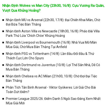
đấu
Nhận Định Wolves vs Man City (23h30, 16/8): Cựu Vương Ra Quân,
Tại
Lịch Thi Đấu
của chuyên trang
kqbongda.net
sẽ cập nhanh
Vượt Qua Khủng Hoảng?
chóng và chính xác nhất thời gian từng trận đấu bóng đá diễn ra ở
trong từng giải đấu như:
Nhận Định MU vs Arsenal (22h30, 17/8): Đại Chiến Khai Màn, Chờ
Đợi Bữa Tiệc Bàn Thắng
✓ Giải đấu bóng đá Ngoại hạng Anh;
Nhận Định Aston Villa vs Newcastle (18h30, 16/8): Pháo Đài Villa
✓ Giải bóng Cúp C1 Châu Âu;
Park Thử Lửa 'Chích Chòe' Khủng Hoảng
✓ Giải Cúp C2 Châu Âu;
Nhận Định Liverpool vs Bournemouth (16/8): Nhà Vua Mở Màn
Mùa Giải, Chờ Mưa Bàn Thắng Tại Anfield
✓ Giải VĐQG Tây Ban Nha;
Nhận Định PSG vs Tottenham (14/8): Lần Đầu Đối Đầu & Thử
✓ VĐQG Đức;
Thách Cực Lớn Cho Spurs
✓ Giải VĐQG Italia;
Nhận Định Dortmund vs Juventus (10/8): Lợi Thế Sân Nhà, Dễ Có
✓ VĐQG Pháp;
Mưa Bàn Thắng
Nhận Định Chelsea vs AC Milan (21h00, 10/8): Chờ Đợi Đại Tiệc
✓ Liên Đoàn Anh;
Bàn Thắng
✓ Cúp FA;
Phân Tích Tân Binh Arsenal - Viktor Gyökeres: Lời Giải Cho Bài
✓ U23 Châu Á;
Toán Dứt Điểm?
✓ Euro 2020;
Premier League 2025/26: Điểm Danh 5 Ngôi Sao Đáng Xem Nhất
Mùa Giải Mới