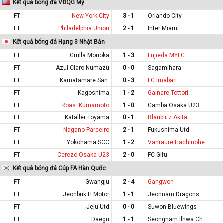
Kết quả bóng đá VĐQG Mỹ
FT
New York City
3 - 1
Orlando City
FT
Philadelphia Union
2 - 1
Inter Miami
Kết quả bóng đá Hạng 3 Nhật Bản
FT
Grulla Morioka
1 - 3
Fujieda MYFC
FT
Azul Claro Numazu
0 - 0
Sagamihara
FT
Kamatamare San.
0 - 3
FC Imabari
FT
Kagoshima
1 - 2
Gainare Tottori
FT
Roas. Kumamoto
1 - 0
Gamba Osaka U23
FT
Kataller Toyama
0 - 1
Blaublitz Akita
FT
Nagano Parceiro
2 - 1
Fukushima Utd
FT
Yokohama SCC
1 - 2
Vanraure Hachinohe
FT
Cerezo Osaka U23
2 - 0
FC Gifu
Kết quả bóng đá Cúp FA Hàn Quốc
FT
Gwangju
2 - 4
Gangwon
FT
Jeonbuk H.Motor
1 - 1
Jeonnam Dragons
FT
Jeju Utd
0 - 0
Suwon Bluewings
FT
Daegu
1 - 1
Seongnam Ilhwa Ch.