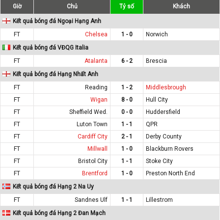
Giờ
Chủ
Tỷ số
Khách
Kết quả bóng đá Ngoại Hạng Anh
FT
Chelsea
1 - 0
Norwich
Kết quả bóng đá VĐQG Italia
FT
Atalanta
6 - 2
Brescia
Kết quả bóng đá Hạng Nhất Anh
FT
Reading
1 - 2
Middlesbrough
FT
Wigan
8 - 0
Hull City
FT
Sheffield Wed.
0 - 0
Huddersfield
FT
Luton Town
1 - 1
QPR
FT
Cardiff City
2 - 1
Derby County
FT
Millwall
1 - 0
Blackburn Rovers
FT
Bristol City
1 - 1
Stoke City
FT
Brentford
1 - 0
Preston North End
Kết quả bóng đá Hạng 2 Na Uy
FT
Sandnes Ulf
1 - 1
Lillestrom
Kết quả bóng đá Hạng 2 Đan Mạch