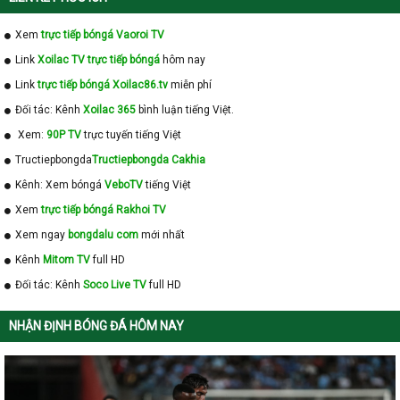
Xem
trực tiếp bóngá Vaoroi TV
Link
Xoilac TV trực tiếp bóngá
hôm nay
Link
trực tiếp bóngá Xoilac86.tv
miễn phí
Đối tác: Kênh
Xoilac 365
bình luận tiếng Việt.
Xem:
90P TV
trực tuyến tiếng Việt
Tructiepbongda
Tructiepbongda Cakhia
Kênh: Xem bóngá
VeboTV
tiếng Việt
Xem
trực tiếp bóngá Rakhoi TV
Xem ngay
bongdalu com
mới nhất
Kênh
Mitom TV
full HD
Đối tác: Kênh
Soco Live TV
full HD
NHẬN ĐỊNH BÓNG ĐÁ HÔM NAY