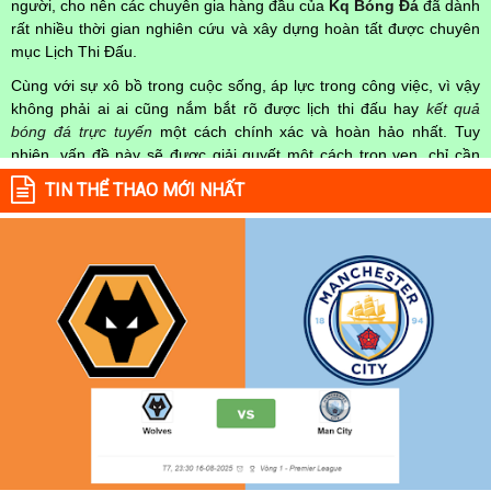
người, cho nên các chuyên gia hàng đầu của
Kq Bóng Đá
đã dành
rất nhiều thời gian nghiên cứu và xây dựng hoàn tất được chuyên
mục Lịch Thi Đấu.
Cùng với sự xô bồ trong cuộc sống, áp lực trong công việc, vì vậy
không phải ai ai cũng nắm bắt rõ được lịch thi đấu hay
kết quả
bóng đá trực tuyến
một cách chính xác và hoàn hảo nhất. Tuy
nhiên, vấn đề này sẽ được giải quyết một cách trọn vẹn, chỉ cần
truy cập vào chuyên mục
Lịch Thi Đấu
của Website
kqbongda.net
TIN THỂ THAO MỚI NHẤT
mọi người hoàn toàn nắm rõ được chính xác về thời gian các trận
đấu bóng đá Việt Nam hay trên Thế giới diễn ra trong thời gian sắp
tới. Hoặc thời gian trận đấu bóng đá đang diễn ra hiện tại,
kết quả
bóng đá
cả 2 đội tuyển bóng đá đang đạt được.
Không chỉ dừng lại ở đó, những người hâm mộ bóng đá có thể cập
nhật được chính xác về lịch phát sóng bóng đá được tường thuật
trực tiếp ở trên những kênh truyền hình thể thao lớn nhất hiện nay
như: VTV3, K+, SCTV, Thể thao TV,... Nếu như bạn không muốn
bỏ lỡ bất kỳ một trận đấu bóng đá nào trong từng mùa giải, hãy
thường xuyên vào chuyên mục
Lịch Thi Đấu
tại chuyên trang
Kqbongda
để cập nhật thông tin chính xác nhất nhé!
Lịch thi đấu được cập nhật chính xác trong toàn bộ các giải