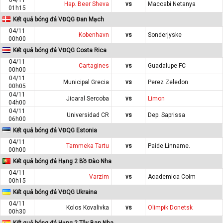
Hap. Beer Sheva
vs
Maccabi Netanya
01h15
Kết quả bóng đá VĐQG Đan Mạch
04/11
Kobenhavn
vs
Sonderjyske
00h00
Kết quả bóng đá VĐQG Costa Rica
04/11
Cartagines
vs
Guadalupe FC
00h00
04/11
Municipal Grecia
vs
Perez Zeledon
00h05
04/11
Jicaral Sercoba
vs
Limon
04h00
04/11
Universidad CR
vs
Dep. Saprissa
06h00
Kết quả bóng đá VĐQG Estonia
04/11
Tammeka Tartu
vs
Paide Linname.
00h00
Kết quả bóng đá Hạng 2 Bồ Đào Nha
04/11
Varzim
vs
Academica Coim
00h15
Kết quả bóng đá VĐQG Ukraina
04/11
Kolos Kovalivka
vs
Olimpik Donetsk
00h30
Kết quả bóng đá Hạng 2 Tây Ban Nha