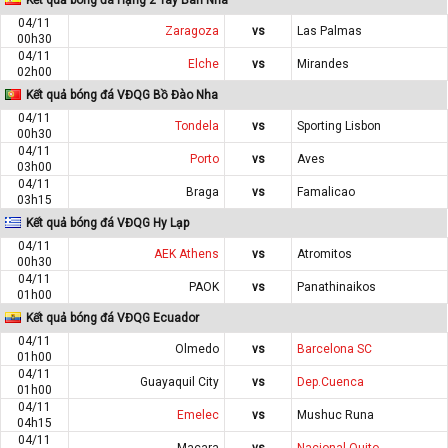
04/11
Zaragoza
vs
Las Palmas
00h30
04/11
Elche
vs
Mirandes
02h00
Kết quả bóng đá VĐQG Bồ Đào Nha
04/11
Tondela
vs
Sporting Lisbon
00h30
04/11
Porto
vs
Aves
03h00
04/11
Braga
vs
Famalicao
03h15
Kết quả bóng đá VĐQG Hy Lạp
04/11
AEK Athens
vs
Atromitos
00h30
04/11
PAOK
vs
Panathinaikos
01h00
Kết quả bóng đá VĐQG Ecuador
04/11
Olmedo
vs
Barcelona SC
01h00
04/11
Guayaquil City
vs
Dep.Cuenca
01h00
04/11
Emelec
vs
Mushuc Runa
04h15
04/11
Macara
vs
Nacional Quito