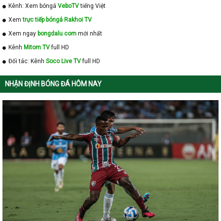
Kênh: Xem bóngá
VeboTV
tiếng Việt
Xem
trực tiếp bóngá Rakhoi TV
Xem ngay
bongdalu com
mới nhất
Kênh
Mitom TV
full HD
Đối tác: Kênh
Soco Live TV
full HD
NHẬN ĐỊNH BÓNG ĐÁ HÔM NAY