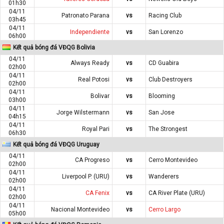
01h30
04/11
Patronato Parana
vs
Racing Club
03h45
04/11
Independiente
vs
San Lorenzo
06h00
Kết quả bóng đá VĐQG Bolivia
04/11
Always Ready
vs
CD Guabira
02h00
04/11
Real Potosi
vs
Club Destroyers
02h00
04/11
Bolivar
vs
Blooming
03h00
04/11
Jorge Wilstermann
vs
San Jose
04h15
04/11
Royal Pari
vs
The Strongest
06h30
Kết quả bóng đá VĐQG Uruguay
04/11
CA Progreso
vs
Cerro Montevideo
02h00
04/11
Liverpool P. (URU)
vs
Wanderers
02h00
04/11
CA Fenix
vs
CA River Plate (URU)
02h00
04/11
Nacional Montevideo
vs
Cerro Largo
05h00