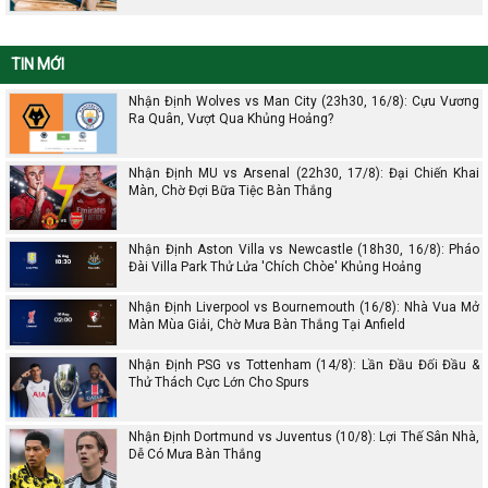
TIN MỚI
Nhận Định Wolves vs Man City (23h30, 16/8): Cựu Vương
Ra Quân, Vượt Qua Khủng Hoảng?
Nhận Định MU vs Arsenal (22h30, 17/8): Đại Chiến Khai
Màn, Chờ Đợi Bữa Tiệc Bàn Thắng
Nhận Định Aston Villa vs Newcastle (18h30, 16/8): Pháo
Đài Villa Park Thử Lửa 'Chích Chòe' Khủng Hoảng
Nhận Định Liverpool vs Bournemouth (16/8): Nhà Vua Mở
Màn Mùa Giải, Chờ Mưa Bàn Thắng Tại Anfield
Nhận Định PSG vs Tottenham (14/8): Lần Đầu Đối Đầu &
Thử Thách Cực Lớn Cho Spurs
Nhận Định Dortmund vs Juventus (10/8): Lợi Thế Sân Nhà,
Dễ Có Mưa Bàn Thắng