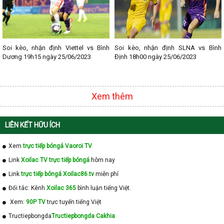
Soi kèo, nhận định Viettel vs Bình
Soi kèo, nhận định SLNA vs Bình
Dương 19h15 ngày 25/06/2023
Định 18h00 ngày 25/06/2023
Xem thêm
LIÊN KẾT HỮU ÍCH
Xem
trực tiếp bóngá Vaoroi TV
Link
Xoilac TV trực tiếp bóngá
hôm nay
Link
trực tiếp bóngá Xoilac86.tv
miễn phí
Đối tác: Kênh
Xoilac 365
bình luận tiếng Việt.
Xem:
90P TV
trực tuyến tiếng Việt
Tructiepbongda
Tructiepbongda Cakhia