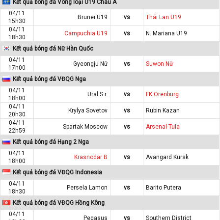
Kết quả bóng đá Vòng loại U19 Châu Á
04/11
Brunei U19
vs
Thái Lan U19
15h30
04/11
Campuchia U19
vs
N. Mariana U19
18h30
Kết quả bóng đá Nữ Hàn Quốc
04/11
Gyeongju Nữ
vs
Suwon Nữ
17h00
Kết quả bóng đá VĐQG Nga
04/11
Ural S.r.
vs
FK Orenburg
18h00
04/11
Krylya Sovetov
vs
Rubin Kazan
20h30
04/11
Spartak Moscow
vs
Arsenal-Tula
22h59
Kết quả bóng đá Hạng 2 Nga
04/11
Krasnodar B
vs
Avangard Kursk
18h00
Kết quả bóng đá VĐQG Indonesia
04/11
Persela Lamon
vs
Barito Putera
18h30
Kết quả bóng đá VĐQG Hồng Kông
04/11
Pegasus
vs
Southern District