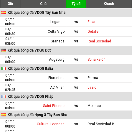
Giờ
Chủ
Tỷ số
Khách
Kết quả bóng đá VĐQG Tây Ban Nha
04/11
Leganes
vs
Eibar
00h30
04/11
Celta Vigo
vs
Getafe
00h30
04/11
Granada
vs
Real Sociedad
03h00
Kết quả bóng đá VĐQG Đức
04/11
Augsburg
vs
Schalke 04
00h00
Kết quả bóng đá VĐQG Italia
04/11
Fiorentina
vs
Parma
00h00
04/11
AC Milan
vs
Lazio
02h45
Kết quả bóng đá VĐQG Pháp
04/11
Saint Etienne
vs
Monaco
03h00
Kết quả bóng đá Hạng 3 Tây Ban Nha
04/11
Cultural Leonesa
vs
Real Sociedad B
00h00
04/11