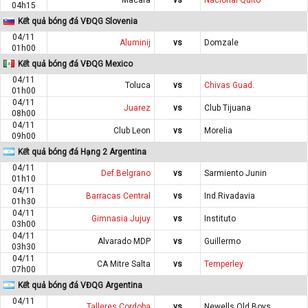
04h15
Kết quả bóng đá VĐQG Slovenia
04/11
Aluminij
vs
Domzale
01h00
Kết quả bóng đá VĐQG Mexico
04/11
Toluca
vs
Chivas Guad.
01h00
04/11
Juarez
vs
Club Tijuana
08h00
04/11
Club Leon
vs
Morelia
09h00
Kết quả bóng đá Hạng 2 Argentina
04/11
Def.Belgrano
vs
Sarmiento Junin
01h10
04/11
Barracas Central
vs
Ind.Rivadavia
01h30
04/11
Gimnasia Jujuy
vs
Instituto
03h00
04/11
Alvarado MDP
vs
Guillermo
03h30
04/11
CA Mitre Salta
vs
Temperley
07h00
Kết quả bóng đá VĐQG Argentina
04/11
Talleres Cordoba
vs
Newells Old Boys