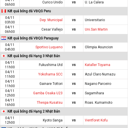
Curico Unido
vs
U. La Calera
06h00
Kết quả bóng đá VĐQG Peru
04/11
Dep. Municipal
vs
Universitario
03h30
04/11
Cesar Vallejo
vs
Uni.San Martin
06h00
Kết quả bóng đá VĐQG Paraguay
04/11
Sportivo Luqueno
vs
Olimpia Asuncion
04h30
Kết quả bóng đá Hạng 3 Nhật Bản
04/11
Fukushima Utd
vs
Kataller Toyama
11h00
04/11
Yokohama SCC
vs
Azul Claro Numazu
11h00
04/11
Gainare Tottori
vs
Nagano Parceiro
11h00
04/11
Gamba Osaka U23
vs
Sagamihara
12h00
04/11
Thespa Kusatsu
vs
Roas. Kumamoto
16h00
Kết quả bóng đá Hạng 2 Nhật Bản
04/11
Kyoto Sanga
vs
Ventforet Kofu
12h00