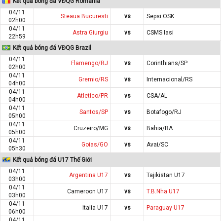
Kết quả bóng đá VĐQG Romania
04/11
Steaua Bucuresti
vs
Sepsi OSK
02h00
04/11
Astra Giurgiu
vs
CSMS Iasi
22h59
Kết quả bóng đá VĐQG Brazil
04/11
Flamengo/RJ
vs
Corinthians/SP
02h00
04/11
Gremio/RS
vs
Internacional/RS
04h00
04/11
Atletico/PR
vs
CSA/AL
04h00
04/11
Santos/SP
vs
Botafogo/RJ
05h00
04/11
Cruzeiro/MG
vs
Bahia/BA
05h00
04/11
Goias/GO
vs
Avai/SC
05h30
Kết quả bóng đá U17 Thế Giới
04/11
Argentina U17
vs
Tajikistan U17
03h00
04/11
Cameroon U17
vs
T.B.Nha U17
03h00
04/11
Italia U17
vs
Paraguay U17
06h00
04/11