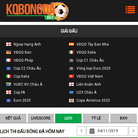
GIẢI ĐẤU
Ngoại Hạng Anh
VĐQG Tây Ban Nha
VĐQG Đức
VĐQG Italia
VĐQG Pháp
Cúp C1 Châu Âu
Cúp C2 Châu Âu
Vòng loại Euro 2020
Cúp Italia
VĐQG Việt Nam
VLWC KV Châu Á
Liên Đoàn Anh
Cúp FA
U23 Châu Á
Euro 2020
Copa America 2020
KẾT QUẢ
LIVESCORE
LỊCH
TỶ LỆ
BXH
LỊCH THI ĐẤU BÓNG ĐÁ HÔM NAY