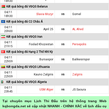
18h30
Kết quả bóng đá VĐQG Belarus
04/11
Slavia Mozyr
vs
Gomel
18h30
Kết quả bóng đá C2 Châu Á
04/11
April 25
vs
AL Ahed
20h00
Kết quả bóng đá VĐQG Iran
04/11
Foolad Khozestan
vs
Persepolis
21h15
Kết quả bóng đá Hạng 2 Thổ Nhĩ Kỳ
04/11
Bursaspor
vs
Balikesirspor
22h59
Kết quả bóng đá VĐQG Lithuania
04/11
Kauno Zalgiris
vs
Zalgiris
22h59
Kết quả bóng đá VĐQG Algeria
04/11
USM Alger
vs
JS Saoura
23h45
Tại chuyên mục Lịch Thi Đấu trên hệ thống trang Web
kqbongda.net sẽ cập nhật NHANH - CHÍNH XÁC về lịch đấu cụ