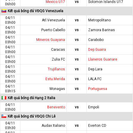
Mexico U17
vs
Solomon Islands U17
06h00
Kết quả bóng đá VĐQG Venezuela
04/11
Atl.Venezuela
vs
Metropolitano
03h00
04/11
Puerto Cabello
vs
Zamora Barinas
03h00
04/11
Mineros Guayana
vs
Carabobo
03h00
04/11
Caracas
vs
Dep.Guaira
03h00
04/11
Zulia FC
vs
Llaneros Guanare
03h00
04/11
Trujillanos
vs
Dep.Lara
03h00
04/11
Estu.Merida
vs
LALA FC
03h00
04/11
Monagas
vs
Portuguesa
03h15
Kết quả bóng đá Hạng 2 Italia
04/11
Benevento
vs
Empoli
03h00
Kết quả bóng đá VĐQG Chi Lê
04/11
Audax Italiano
vs
Everton CD
03h30
04/11