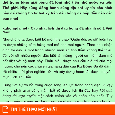
thể trong từng giải bóng đá lớn/ nhỏ trên nhỏ nước và trên
Thế giới. Hãy cùng đồng hành cùng địa chỉ uy tín bậc nhất
này để không bỏ lỡ bất kỳ trận đấu bóng đá hấp dẫn nào các
bạn nhé!
kqbongda.net - Cập nhật lịch thi đấu bóng đá nhanh số 1 Việt
Nam
Như chúng ta được biết bộ môn thể thao “Quần đùi, áo số” luôn tạo
ra được những cảm hứng mới mẻ cho mọi người. Theo như nhận
định thì đây là một trong những món ăn tinh thần không thể thiếu
đối với rất nhiều người, đặc biệt là những người có niềm đam mê
bất diệt với bộ môn này. Thấu hiểu được nhu cầu giải trí của mọi
người, cho nên các chuyên gia hàng đầu của
Kq Bóng Đá
đã dành
rất nhiều thời gian nghiên cứu và xây dựng hoàn tất được chuyên
mục Lịch Thi Đấu.
Cùng với sự xô bồ trong cuộc sống, áp lực trong công việc, vì vậy
không phải ai ai cũng nắm bắt rõ được lịch thi đấu hay
kết quả
bóng đá trực tuyến
một cách chính xác và hoàn hảo nhất. Tuy
nhiên, vấn đề này sẽ được giải quyết một cách trọn vẹn, chỉ cần
truy cập vào chuyên mục
Lịch Thi Đấu
của Website
kqbongda.net
TIN THỂ THAO MỚI NHẤT
mọi người hoàn toàn nắm rõ được chính xác về thời gian các trận