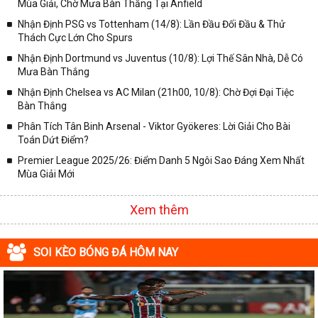
Mùa Giải, Chờ Mưa Bàn Thắng Tại Anfield
✓ Giải VĐQG Tây Ban Nha;
Nhận Định PSG vs Tottenham (14/8): Lần Đầu Đối Đầu & Thử
✓ VĐQG Đức;
Thách Cực Lớn Cho Spurs
✓ Giải VĐQG Italia;
Nhận Định Dortmund vs Juventus (10/8): Lợi Thế Sân Nhà, Dễ Có
✓ VĐQG Pháp;
Mưa Bàn Thắng
Nhận Định Chelsea vs AC Milan (21h00, 10/8): Chờ Đợi Đại Tiệc
✓ Liên Đoàn Anh;
Bàn Thắng
✓ Cúp FA;
Phân Tích Tân Binh Arsenal - Viktor Gyökeres: Lời Giải Cho Bài
✓ U23 Châu Á;
Toán Dứt Điểm?
✓ Euro 2020;
Premier League 2025/26: Điểm Danh 5 Ngôi Sao Đáng Xem Nhất
Mùa Giải Mới
✓ VLWC KV Châu Á;
✓ Copa America 2020;
Xem thêm
✓ Các giải đấu bóng đá khác.
Vì vậy, đồng hành cùng với chuyên trang
kqbongda.net
các bạn
SOI KÈO BÓNG ĐÁ HÔM NAY
sẽ không bỏ lỡ bất kỳ trận đấu bóng đá nào, đặc biệt là những trận
bóng siêu kinh điển tại các giải bóng đá lớn nhất trên Thế giới. Tại
đây, mọi người sẽ có thể khai thác thêm được rất nhiều những
thông tin liên quan đến trận đấu bóng đá sắp diễn ra như: