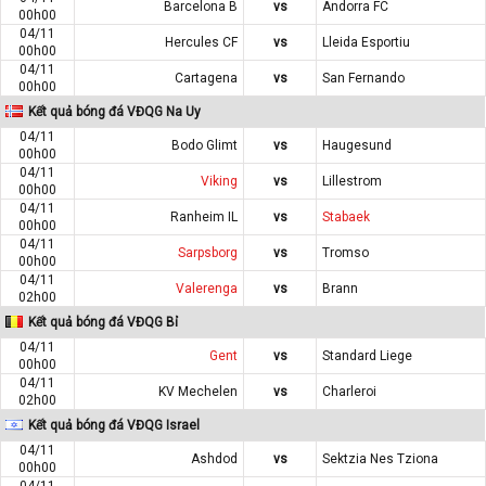
Barcelona B
vs
Andorra FC
00h00
04/11
Hercules CF
vs
Lleida Esportiu
00h00
04/11
Cartagena
vs
San Fernando
00h00
Kết quả bóng đá VĐQG Na Uy
04/11
Bodo Glimt
vs
Haugesund
00h00
04/11
Viking
vs
Lillestrom
00h00
04/11
Ranheim IL
vs
Stabaek
00h00
04/11
Sarpsborg
vs
Tromso
00h00
04/11
Valerenga
vs
Brann
02h00
Kết quả bóng đá VĐQG Bỉ
04/11
Gent
vs
Standard Liege
00h00
04/11
KV Mechelen
vs
Charleroi
02h00
Kết quả bóng đá VĐQG Israel
04/11
Ashdod
vs
Sektzia Nes Tziona
00h00
04/11