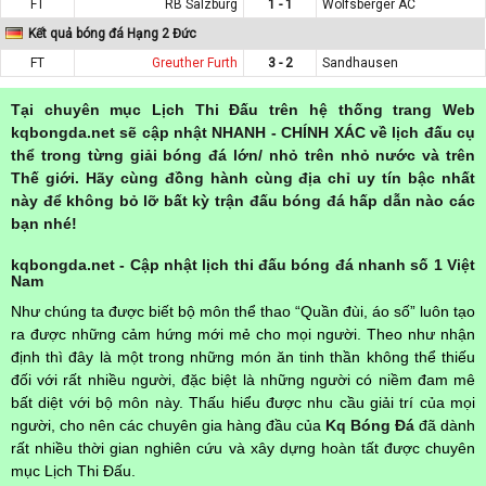
FT
RB Salzburg
1 - 1
Wolfsberger AC
Kết quả bóng đá Hạng 2 Đức
FT
Greuther Furth
3 - 2
Sandhausen
Tại chuyên mục Lịch Thi Đấu trên hệ thống trang Web
kqbongda.net sẽ cập nhật NHANH - CHÍNH XÁC về lịch đấu cụ
thể trong từng giải bóng đá lớn/ nhỏ trên nhỏ nước và trên
Thế giới. Hãy cùng đồng hành cùng địa chỉ uy tín bậc nhất
này để không bỏ lỡ bất kỳ trận đấu bóng đá hấp dẫn nào các
bạn nhé!
kqbongda.net - Cập nhật lịch thi đấu bóng đá nhanh số 1 Việt
Nam
Như chúng ta được biết bộ môn thể thao “Quần đùi, áo số” luôn tạo
ra được những cảm hứng mới mẻ cho mọi người. Theo như nhận
định thì đây là một trong những món ăn tinh thần không thể thiếu
đối với rất nhiều người, đặc biệt là những người có niềm đam mê
bất diệt với bộ môn này. Thấu hiểu được nhu cầu giải trí của mọi
người, cho nên các chuyên gia hàng đầu của
Kq Bóng Đá
đã dành
rất nhiều thời gian nghiên cứu và xây dựng hoàn tất được chuyên
mục Lịch Thi Đấu.