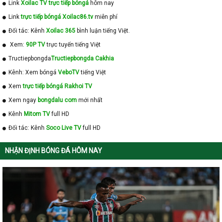
Link
Xoilac TV trực tiếp bóngá
hôm nay
Link
trực tiếp bóngá Xoilac86.tv
miễn phí
Đối tác: Kênh
Xoilac 365
bình luận tiếng Việt.
Xem:
90P TV
trực tuyến tiếng Việt
Tructiepbongda
Tructiepbongda Cakhia
Kênh: Xem bóngá
VeboTV
tiếng Việt
Xem
trực tiếp bóngá Rakhoi TV
Xem ngay
bongdalu com
mới nhất
Kênh
Mitom TV
full HD
Đối tác: Kênh
Soco Live TV
full HD
NHẬN ĐỊNH BÓNG ĐÁ HÔM NAY