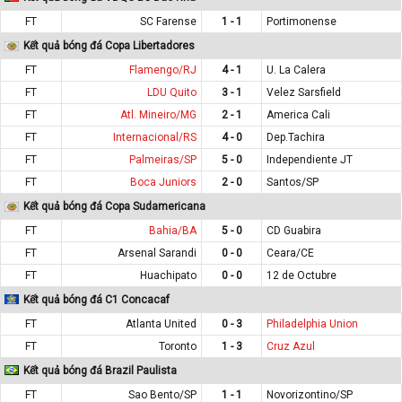
FT
SC Farense
1 - 1
Portimonense
Kết quả bóng đá Copa Libertadores
FT
Flamengo/RJ
4 - 1
U. La Calera
FT
LDU Quito
3 - 1
Velez Sarsfield
FT
Atl. Mineiro/MG
2 - 1
America Cali
FT
Internacional/RS
4 - 0
Dep.Tachira
FT
Palmeiras/SP
5 - 0
Independiente JT
FT
Boca Juniors
2 - 0
Santos/SP
Kết quả bóng đá Copa Sudamericana
FT
Bahia/BA
5 - 0
CD Guabira
FT
Arsenal Sarandi
0 - 0
Ceara/CE
FT
Huachipato
0 - 0
12 de Octubre
Kết quả bóng đá C1 Concacaf
FT
Atlanta United
0 - 3
Philadelphia Union
FT
Toronto
1 - 3
Cruz Azul
Kết quả bóng đá Brazil Paulista
FT
Sao Bento/SP
1 - 1
Novorizontino/SP