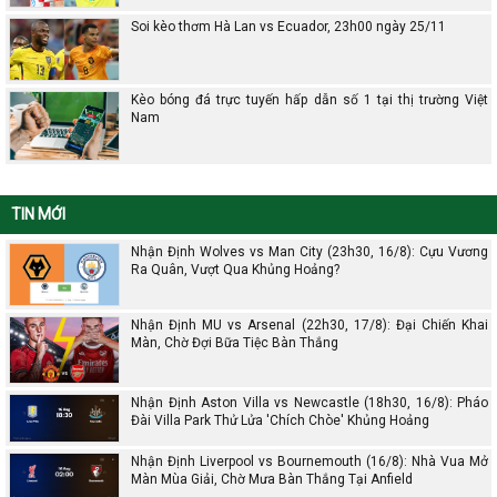
Soi kèo thơm Hà Lan vs Ecuador, 23h00 ngày 25/11
Kèo bóng đá trực tuyến hấp dẫn số 1 tại thị trường Việt
Nam
TIN MỚI
Nhận Định Wolves vs Man City (23h30, 16/8): Cựu Vương
Ra Quân, Vượt Qua Khủng Hoảng?
Nhận Định MU vs Arsenal (22h30, 17/8): Đại Chiến Khai
Màn, Chờ Đợi Bữa Tiệc Bàn Thắng
Nhận Định Aston Villa vs Newcastle (18h30, 16/8): Pháo
Đài Villa Park Thử Lửa 'Chích Chòe' Khủng Hoảng
Nhận Định Liverpool vs Bournemouth (16/8): Nhà Vua Mở
Màn Mùa Giải, Chờ Mưa Bàn Thắng Tại Anfield