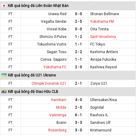
Kết quả bóng đá Liên Đoàn Nhật Bản
FT
Urawa Red
0 - 0
Shonan Bellmare
FT
Vegalta Sendai
2 - 5
Yokohama FM
FT
Vissel Kobe
0 - 0
Oita Trinita
FT
Shimizu S-Pulse
1 - 2
Sanf Hiroshima
FT
Tokushima Vortis
1 - 1
FC Tokyo
FT
Sagan Tosu
2 - 2
Kashima Antlers
FT
Consa. Sapporo
1 - 1
Avispa Fukuoka
FT
Yokohama FC
2 - 0
Kashiwa Reysol
Kết quả bóng đá U21 Ukraine
FT
Olimpik Donetsk U21
2 - 1
Zorya U21
Kết quả bóng đá Giao Hữu CLB
FT
HamKam
4 - 0
Ullensaker/Kisa
FT
Molde
2 - 0
Sogndal
FT
Valerenga
6 - 1
Raufoss IL
FT
Brann
3 - 3
Sandnes Ulf
FT
Rosenborg
3 - 0
Kristiansund