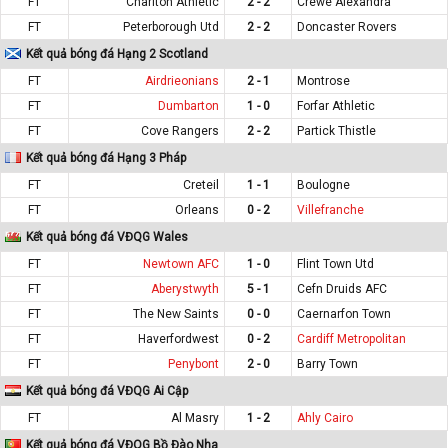
FT
Charlton Athletic
2 - 2
Crewe Alexandra
FT
Peterborough Utd
2 - 2
Doncaster Rovers
Kết quả bóng đá Hạng 2 Scotland
FT
Airdrieonians
2 - 1
Montrose
FT
Dumbarton
1 - 0
Forfar Athletic
FT
Cove Rangers
2 - 2
Partick Thistle
Kết quả bóng đá Hạng 3 Pháp
FT
Creteil
1 - 1
Boulogne
FT
Orleans
0 - 2
Villefranche
Kết quả bóng đá VĐQG Wales
FT
Newtown AFC
1 - 0
Flint Town Utd
FT
Aberystwyth
5 - 1
Cefn Druids AFC
FT
The New Saints
0 - 0
Caernarfon Town
FT
Haverfordwest
0 - 2
Cardiff Metropolitan
FT
Penybont
2 - 0
Barry Town
Kết quả bóng đá VĐQG Ai Cập
FT
Al Masry
1 - 2
Ahly Cairo
Kết quả bóng đá VĐQG Bồ Đào Nha