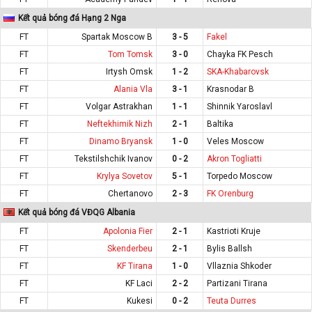
Kết quả bóng đá Hạng 2 Nga
FT
Spartak Moscow B
3 - 5
Fakel
FT
Tom Tomsk
3 - 0
Chayka FK Pesch
FT
Irtysh Omsk
1 - 2
SKA-Khabarovsk
FT
Alania Vla
3 - 1
Krasnodar B
FT
Volgar Astrakhan
1 - 1
Shinnik Yaroslavl
FT
Neftekhimik Nizh
2 - 1
Baltika
FT
Dinamo Bryansk
1 - 0
Veles Moscow
FT
Tekstilshchik Ivanov
0 - 2
Akron Togliatti
FT
Krylya Sovetov
5 - 1
Torpedo Moscow
FT
Chertanovo
2 - 3
FK Orenburg
Kết quả bóng đá VĐQG Albania
FT
Apolonia Fier
2 - 1
Kastrioti Kruje
FT
Skenderbeu
2 - 1
Bylis Ballsh
FT
KF Tirana
1 - 0
Vllaznia Shkoder
FT
KF Laci
2 - 2
Partizani Tirana
FT
Kukesi
0 - 2
Teuta Durres