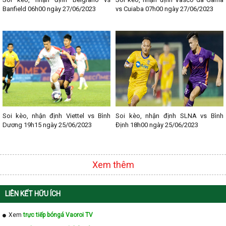
- Lịch thi đấu Bundesliga
Banfield 06h00 ngày 27/06/2023
vs Cuiaba 07h00 ngày 27/06/2023
- Lịch thi đấu Ligue 1
- Lịch thi đấu Serie A
- Lịch thi đấu V - League
- Lịch thi đấu Cup C1
Soi kèo, nhận định Viettel vs Bình
Soi kèo, nhận định SLNA vs Bình
Dương 19h15 ngày 25/06/2023
Định 18h00 ngày 25/06/2023
Xem thêm
LIÊN KẾT HỮU ÍCH
Xem
trực tiếp bóngá Vaoroi TV