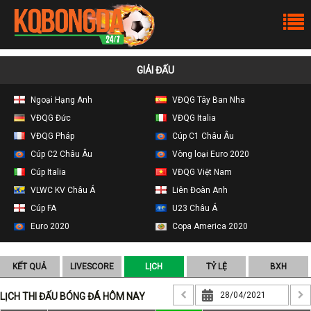
GIẢI ĐẤU
Ngoại Hạng Anh
VĐQG Tây Ban Nha
VĐQG Đức
VĐQG Italia
VĐQG Pháp
Cúp C1 Châu Âu
Cúp C2 Châu Âu
Vòng loại Euro 2020
Cúp Italia
VĐQG Việt Nam
VLWC KV Châu Á
Liên Đoàn Anh
Cúp FA
U23 Châu Á
Euro 2020
Copa America 2020
KẾT QUẢ
LIVESCORE
LỊCH
TỶ LỆ
BXH
LỊCH THI ĐẤU BÓNG ĐÁ HÔM NAY