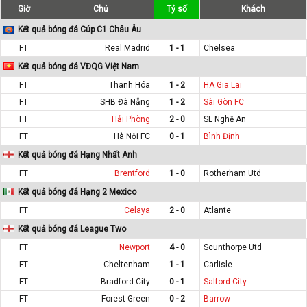
Giờ
Chủ
Tỷ số
Khách
Kết quả bóng đá Cúp C1 Châu Âu
FT
Real Madrid
1 - 1
Chelsea
Kết quả bóng đá VĐQG Việt Nam
FT
Thanh Hóa
1 - 2
HA Gia Lai
FT
SHB Đà Nẵng
1 - 2
Sài Gòn FC
FT
Hải Phòng
2 - 0
SL Nghệ An
FT
Hà Nội FC
0 - 1
Bình Định
Kết quả bóng đá Hạng Nhất Anh
FT
Brentford
1 - 0
Rotherham Utd
Kết quả bóng đá Hạng 2 Mexico
FT
Celaya
2 - 0
Atlante
Kết quả bóng đá League Two
FT
Newport
4 - 0
Scunthorpe Utd
FT
Cheltenham
1 - 1
Carlisle
FT
Bradford City
0 - 1
Salford City
FT
Forest Green
0 - 2
Barrow