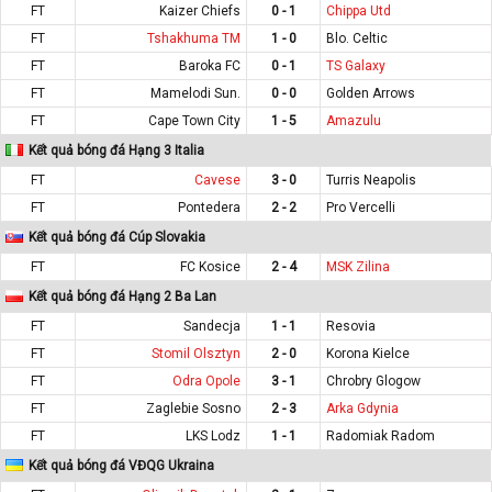
FT
Kaizer Chiefs
0 - 1
Chippa Utd
FT
Tshakhuma TM
1 - 0
Blo. Celtic
FT
Baroka FC
0 - 1
TS Galaxy
FT
Mamelodi Sun.
0 - 0
Golden Arrows
FT
Cape Town City
1 - 5
Amazulu
Kết quả bóng đá Hạng 3 Italia
FT
Cavese
3 - 0
Turris Neapolis
FT
Pontedera
2 - 2
Pro Vercelli
Kết quả bóng đá Cúp Slovakia
FT
FC Kosice
2 - 4
MSK Zilina
Kết quả bóng đá Hạng 2 Ba Lan
FT
Sandecja
1 - 1
Resovia
FT
Stomil Olsztyn
2 - 0
Korona Kielce
FT
Odra Opole
3 - 1
Chrobry Glogow
FT
Zaglebie Sosno
2 - 3
Arka Gdynia
FT
LKS Lodz
1 - 1
Radomiak Radom
Kết quả bóng đá VĐQG Ukraina