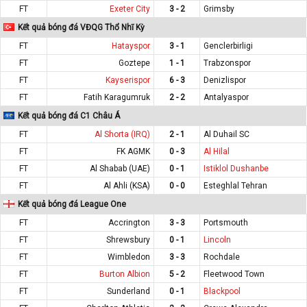
FT
Exeter City
3 - 2
Grimsby
Kết quả bóng đá VĐQG Thổ Nhĩ Kỳ
FT
Hatayspor
3 - 1
Genclerbirligi
FT
Goztepe
1 - 1
Trabzonspor
FT
Kayserispor
6 - 3
Denizlispor
FT
Fatih Karagumruk
2 - 2
Antalyaspor
Kết quả bóng đá C1 Châu Á
FT
Al Shorta (IRQ)
2 - 1
Al Duhail SC
FT
FK AGMK
0 - 3
Al Hilal
FT
Al Shabab (UAE)
0 - 1
Istiklol Dushanbe
FT
Al Ahli (KSA)
0 - 0
Esteghlal Tehran
Kết quả bóng đá League One
FT
Accrington
3 - 3
Portsmouth
FT
Shrewsbury
0 - 1
Lincoln
FT
Wimbledon
3 - 3
Rochdale
FT
Burton Albion
5 - 2
Fleetwood Town
FT
Sunderland
0 - 1
Blackpool