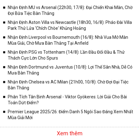
trong từng giải đấu như:
Nhận Định MU vs Arsenal (22h30, 17/8): Đại Chiến Khai Màn, Chờ
Đợi Bữa Tiệc Bàn Thắng
✓ Giải đấu bóng đá Ngoại hạng Anh;
Nhận Định Aston Villa vs Newcastle (18h30, 16/8): Pháo Đài Villa
✓ Giải bóng Cúp C1 Châu Âu;
Park Thử Lửa 'Chích Chòe' Khủng Hoảng
✓ Giải Cúp C2 Châu Âu;
Nhận Định Liverpool vs Bournemouth (16/8): Nhà Vua Mở Màn
Mùa Giải, Chờ Mưa Bàn Thắng Tại Anfield
✓ Giải VĐQG Tây Ban Nha;
Nhận Định PSG vs Tottenham (14/8): Lần Đầu Đối Đầu & Thử
✓ VĐQG Đức;
Thách Cực Lớn Cho Spurs
✓ Giải VĐQG Italia;
Nhận Định Dortmund vs Juventus (10/8): Lợi Thế Sân Nhà, Dễ Có
✓ VĐQG Pháp;
Mưa Bàn Thắng
Nhận Định Chelsea vs AC Milan (21h00, 10/8): Chờ Đợi Đại Tiệc
✓ Liên Đoàn Anh;
Bàn Thắng
✓ Cúp FA;
Phân Tích Tân Binh Arsenal - Viktor Gyökeres: Lời Giải Cho Bài
✓ U23 Châu Á;
Toán Dứt Điểm?
✓ Euro 2020;
Premier League 2025/26: Điểm Danh 5 Ngôi Sao Đáng Xem Nhất
Mùa Giải Mới
✓ VLWC KV Châu Á;
✓ Copa America 2020;
Xem thêm