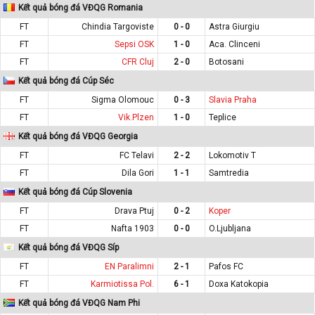
Kết quả bóng đá VĐQG Romania
FT
Chindia Targoviste
0 - 0
Astra Giurgiu
FT
Sepsi OSK
1 - 0
Aca. Clinceni
FT
CFR Cluj
2 - 0
Botosani
Kết quả bóng đá Cúp Séc
FT
Sigma Olomouc
0 - 3
Slavia Praha
FT
Vik.Plzen
1 - 0
Teplice
Kết quả bóng đá VĐQG Georgia
FT
FC Telavi
2 - 2
Lokomotiv T
FT
Dila Gori
1 - 1
Samtredia
Kết quả bóng đá Cúp Slovenia
FT
Drava Ptuj
0 - 2
Koper
FT
Nafta 1903
0 - 0
O.Ljubljana
Kết quả bóng đá VĐQG Síp
FT
EN Paralimni
2 - 1
Pafos FC
FT
Karmiotissa Pol.
6 - 1
Doxa Katokopia
Kết quả bóng đá VĐQG Nam Phi