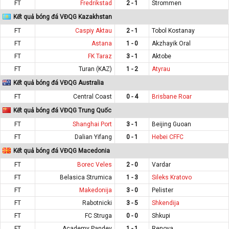
FT
Fredrikstad
2 - 1
Strommen
Kết quả bóng đá VĐQG Kazakhstan
FT
Caspiy Aktau
2 - 1
Tobol Kostanay
FT
Astana
1 - 0
Akzhayik Oral
FT
FK Taraz
3 - 1
Aktobe
FT
Turan (KAZ)
1 - 2
Atyrau
Kết quả bóng đá VĐQG Australia
FT
Central Coast
0 - 4
Brisbane Roar
Kết quả bóng đá VĐQG Trung Quốc
FT
Shanghai Port
3 - 1
Beijing Guoan
FT
Dalian Yifang
0 - 1
Hebei CFFC
Kết quả bóng đá VĐQG Macedonia
FT
Borec Veles
2 - 0
Vardar
FT
Belasica Strumica
1 - 3
Sileks Kratovo
FT
Makedonija
3 - 0
Pelister
FT
Rabotnicki
3 - 5
Shkendija
FT
FC Struga
0 - 0
Shkupi
FT
Academy Pandev
1 - 1
Renova