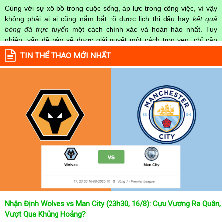
Cùng với sự xô bồ trong cuộc sống, áp lực trong công việc, vì vậy
không phải ai ai cũng nắm bắt rõ được lịch thi đấu hay
kết quả
bóng đá trực tuyến
một cách chính xác và hoàn hảo nhất. Tuy
nhiên, vấn đề này sẽ được giải quyết một cách trọn vẹn, chỉ cần
truy cập vào chuyên mục
Lịch Thi Đấu
của Website
kqbongda.net
TIN THỂ THAO MỚI NHẤT
mọi người hoàn toàn nắm rõ được chính xác về thời gian các trận
đấu bóng đá Việt Nam hay trên Thế giới diễn ra trong thời gian sắp
tới. Hoặc thời gian trận đấu bóng đá đang diễn ra hiện tại,
kết quả
bóng đá
cả 2 đội tuyển bóng đá đang đạt được.
Không chỉ dừng lại ở đó, những người hâm mộ bóng đá có thể cập
nhật được chính xác về lịch phát sóng bóng đá được tường thuật
trực tiếp ở trên những kênh truyền hình thể thao lớn nhất hiện nay
như: VTV3, K+, SCTV, Thể thao TV,... Nếu như bạn không muốn
bỏ lỡ bất kỳ một trận đấu bóng đá nào trong từng mùa giải, hãy
thường xuyên vào chuyên mục
Lịch Thi Đấu
tại chuyên trang
Kqbongda
để cập nhật thông tin chính xác nhất nhé!
Lịch thi đấu được cập nhật chính xác trong toàn bộ các giải
đấu
Nhận Định Wolves vs Man City (23h30, 16/8): Cựu Vương Ra Quân,
Tại
Lịch Thi Đấu
của chuyên trang
kqbongda.net
sẽ cập nhanh
Vượt Qua Khủng Hoảng?
chóng và chính xác nhất thời gian từng trận đấu bóng đá diễn ra ở