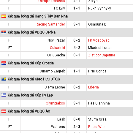
FT
Olimpik Donetsk
2 - 1
Zorya
FT
FC Lviv
1 - 1
Rukh Vynnyky
Kết quả bóng đá Hạng 3 Tây Ban Nha
FT
Racing Santander
3 - 1
Osasuna B
Kết quả bóng đá VĐQG Serbia
FT
Novi Pazar
0 - 2
FK Vozdovac
FT
Cukaricki
4 - 2
Mladost Lucani
FT
OFK Backa
0 - 1
Zlatibor Cajetina
Kết quả bóng đá Cúp Croatia
FT
Dinamo Zagreb
1 - 1
HNK Gorica
Kết quả bóng đá Giao Hữu ĐTQG
FT
Sierra Leone
0 - 2
Liberia
Kết quả bóng đá Cúp Hy Lạp
FT
Olympiakos
3 - 1
Pas Giannina
Kết quả bóng đá VĐQG Áo
FT
Lask
0 - 0
Sturm Graz
FT
Wattens
2 - 3
Rapid Wien