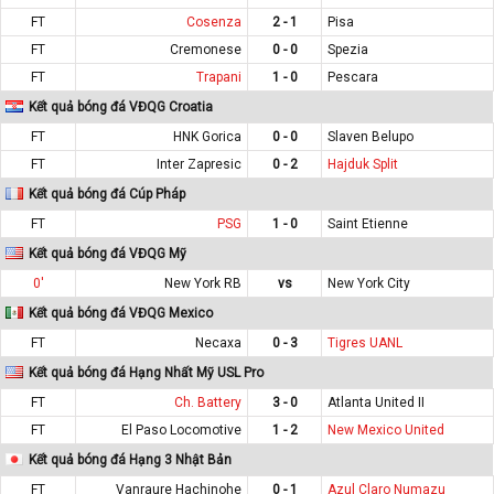
FT
Cosenza
2 - 1
Pisa
FT
Cremonese
0 - 0
Spezia
FT
Trapani
1 - 0
Pescara
Kết quả bóng đá VĐQG Croatia
FT
HNK Gorica
0 - 0
Slaven Belupo
FT
Inter Zapresic
0 - 2
Hajduk Split
Kết quả bóng đá Cúp Pháp
FT
PSG
1 - 0
Saint Etienne
Kết quả bóng đá VĐQG Mỹ
0'
New York RB
vs
New York City
Kết quả bóng đá VĐQG Mexico
FT
Necaxa
0 - 3
Tigres UANL
Kết quả bóng đá Hạng Nhất Mỹ USL Pro
FT
Ch. Battery
3 - 0
Atlanta United II
FT
El Paso Locomotive
1 - 2
New Mexico United
Kết quả bóng đá Hạng 3 Nhật Bản
FT
Vanraure Hachinohe
0 - 1
Azul Claro Numazu