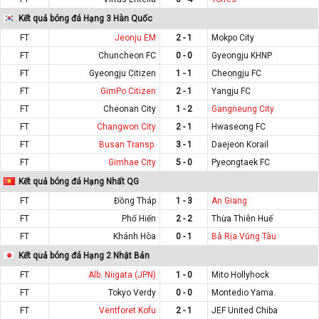
Kết quả bóng đá Hạng 3 Hàn Quốc
FT
Jeonju EM
2 - 1
Mokpo City
FT
Chuncheon FC
0 - 0
Gyeongju KHNP
FT
Gyeongju Citizen
1 - 1
Cheongju FC
FT
GimPo Citizen
2 - 1
Yangju FC
FT
Cheonan City
1 - 2
Gangneung City
FT
Changwon City
2 - 1
Hwaseong FC
FT
Busan Transp.
3 - 1
Daejeon Korail
FT
Gimhae City
5 - 0
Pyeongtaek FC
Kết quả bóng đá Hạng Nhất QG
FT
Đồng Tháp
1 - 3
An Giang
FT
Phố Hiến
2 - 2
Thừa Thiên Huế
FT
Khánh Hòa
0 - 1
Bà Rịa Vũng Tàu
Kết quả bóng đá Hạng 2 Nhật Bản
FT
Alb. Niigata (JPN)
1 - 0
Mito Hollyhock
FT
Tokyo Verdy
0 - 0
Montedio Yama.
FT
Ventforet Kofu
2 - 1
JEF United Chiba