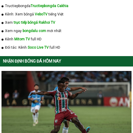
Tructiepbongda
Tructiepbongda Cakhia
Kênh: Xem bóngá
VeboTV
tiếng Việt
Xem
trực tiếp bóngá Rakhoi TV
Xem ngay
bongdalu com
mới nhất
Kênh
Mitom TV
full HD
Đối tác: Kênh
Soco Live TV
full HD
NHẬN ĐỊNH BÓNG ĐÁ HÔM NAY