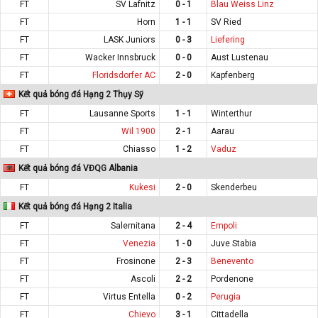
FT
SV Lafnitz
0 - 1
Blau Weiss Linz
FT
Horn
1 - 1
SV Ried
FT
LASK Juniors
0 - 3
Liefering
FT
Wacker Innsbruck
0 - 0
Aust Lustenau
FT
Floridsdorfer AC
2 - 0
Kapfenberg
Kết quả bóng đá Hạng 2 Thụy Sỹ
FT
Lausanne Sports
1 - 1
Winterthur
FT
Wil 1900
2 - 1
Aarau
FT
Chiasso
1 - 2
Vaduz
Kết quả bóng đá VĐQG Albania
FT
Kukesi
2 - 0
Skenderbeu
Kết quả bóng đá Hạng 2 Italia
FT
Salernitana
2 - 4
Empoli
FT
Venezia
1 - 0
Juve Stabia
FT
Frosinone
2 - 3
Benevento
FT
Ascoli
2 - 2
Pordenone
FT
Virtus Entella
0 - 2
Perugia
FT
Chievo
3 - 1
Cittadella