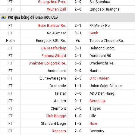
FT
Guangzhou Ever.
2 - 0
Sh. Shenhua
FT
Wuhan Zall
2 - 0
Qingdao Huanghai
Kết quả bóng đá Giao Hữu CLB
FT
Bate Borisov Re.
2 - 1
FK Minsk Re.
FT
AZ Alkmaar
0 - 1
Genk
Hoãn
Energetik-BGU Re.
vs
Torpedo Zhodino Re.
FT
De Graafschap
3 - 1
Helmond Sport
FT
Fortuna Sittard
2 - 1
Dordrecht 90
FT
Shakhter Soligorsk Re.
6 - 2
Smolevichi Re.
FT
Anderlecht
0 - 0
Nantes
FT
Zulte-Waregem
2 - 3
Sint Truiden
FT
Oostende
1 - 1
Union Saint-Gilloise
FT
Telstar
0 - 0
ADO Den Haag
FT
Angers
0 - 1
Bordeaux
FT
Clermont
0 - 0
Troyes
FT
Club Brugge
1 - 0
Lille
FT
Standard Liege
1 - 2
Nice
FT
Rangers
2 - 0
Coventry