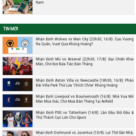
Nam
TIN MỚI
Nhận Định Wolves vs Man City (23h30, 16/8): Cựu Vương
Ra Quân, Vượt Qua Khủng Hoảng?
Nhận Định MU vs Arsenal (22h30, 17/8): Đại Chiến Khai
Màn, Chờ Đợi Bữa Tiệc Bàn Thắng
Nhận Định Aston Villa vs Newcastle (18h30, 16/8): Pháo
Đài Villa Park Thử Lửa 'Chích Chòe' Khủng Hoảng
Nhận Định Liverpool vs Bournemouth (16/8): Nhà Vua Mở
Màn Mùa Giải, Chờ Mưa Bàn Thắng Tại Anfield
Nhận Định PSG vs Tottenham (14/8): Lần Đầu Đối Đầu &
Thử Thách Cực Lớn Cho Spurs
Nhận Định Dortmund vs Juventus (10/8): Lợi Thế Sân Nhà,