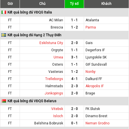
Giờ
Chủ
Tỷ số
Khách
Kết quả bóng đá VĐQG Italia
FT
AC Milan
1 - 1
Atalanta
FT
Brescia
1 - 2
Parma
Kết quả bóng đá Hạng 2 Thụy Điển
FT
Eskilstuna City
2 - 0
Gais
FT
Orgryte
1 - 1
Degerfors IF
FT
Umea
3 - 1
Ljungskile SK
FT
Osters
1 - 1
GIF Sundsvall
FT
Vasteras
1 - 2
Norrby
FT
Trelleborgs
4 - 1
Dalkurd FF
FT
Halmstads
2 - 3
Akropolis IF
FT
Jonkopings
2 - 0
Brage
Kết quả bóng đá VĐQG Belarus
FT
Vitebsk
2 - 0
FK Slutsk
FT
Isloch
2 - 0
Dinamo Brest
FT
Belshina Bobruisk
0 - 1
Neman Grodno