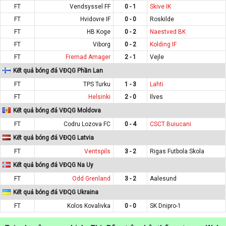
FT
Vendsyssel FF
0 - 1
Skive IK
FT
Hvidovre IF
0 - 0
Roskilde
FT
HB Koge
0 - 2
Naestved BK
FT
Viborg
0 - 2
Kolding IF
FT
Fremad Amager
2 - 1
Vejle
Kết quả bóng đá VĐQG Phần Lan
FT
TPS Turku
1 - 3
Lahti
FT
Helsinki
2 - 0
Ilves
Kết quả bóng đá VĐQG Moldova
FT
Codru Lozova FC
0 - 4
CSCT Buiucani
Kết quả bóng đá VĐQG Latvia
FT
Ventspils
3 - 2
Rigas Futbola Skola
Kết quả bóng đá VĐQG Na Uy
FT
Odd Grenland
3 - 2
Aalesund
Kết quả bóng đá VĐQG Ukraina
FT
Kolos Kovalivka
0 - 0
SK Dnipro-1