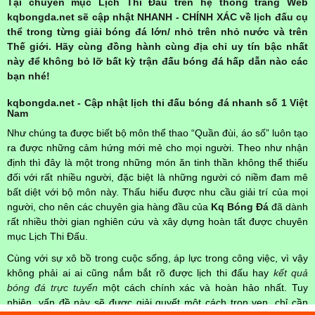
Tại chuyên mục Lịch Thi Đấu trên hệ thống trang Web
kqbongda.net sẽ cập nhật NHANH - CHÍNH XÁC về lịch đấu cụ
thể trong từng giải bóng đá lớn/ nhỏ trên nhỏ nước và trên
Thế giới. Hãy cùng đồng hành cùng địa chỉ uy tín bậc nhất
này để không bỏ lỡ bất kỳ trận đấu bóng đá hấp dẫn nào các
bạn nhé!
kqbongda.net - Cập nhật lịch thi đấu bóng đá nhanh số 1 Việt
Nam
Như chúng ta được biết bộ môn thể thao “Quần đùi, áo số” luôn tạo
ra được những cảm hứng mới mẻ cho mọi người. Theo như nhận
định thì đây là một trong những món ăn tinh thần không thể thiếu
đối với rất nhiều người, đặc biệt là những người có niềm đam mê
bất diệt với bộ môn này. Thấu hiểu được nhu cầu giải trí của mọi
người, cho nên các chuyên gia hàng đầu của
Kq Bóng Đá
đã dành
rất nhiều thời gian nghiên cứu và xây dựng hoàn tất được chuyên
mục Lịch Thi Đấu.
Cùng với sự xô bồ trong cuộc sống, áp lực trong công việc, vì vậy
không phải ai ai cũng nắm bắt rõ được lịch thi đấu hay
kết quả
bóng đá trực tuyến
một cách chính xác và hoàn hảo nhất. Tuy
nhiên, vấn đề này sẽ được giải quyết một cách trọn vẹn, chỉ cần