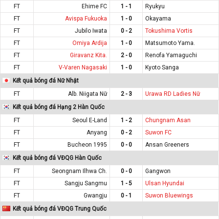
FT
Ehime FC
1 - 1
Ryukyu
FT
Avispa Fukuoka
1 - 0
Okayama
FT
Jubilo Iwata
0 - 2
Tokushima Vortis
FT
Omiya Ardija
1 - 0
Matsumoto Yama.
FT
Giravanz Kita.
2 - 0
Renofa Yamaguchi
FT
V-Varen Nagasaki
1 - 0
Kyoto Sanga
Kết quả bóng đá Nữ Nhật
FT
Alb. Niigata Nữ
2 - 3
Urawa RD Ladies Nữ
Kết quả bóng đá Hạng 2 Hàn Quốc
FT
Seoul E-Land
1 - 2
Chungnam Asan
FT
Anyang
0 - 2
Suwon FC
FT
Bucheon 1995
0 - 0
Ansan Greeners
Kết quả bóng đá VĐQG Hàn Quốc
FT
Seongnam Ilhwa Ch.
0 - 0
Gangwon
FT
Sangju Sangmu
1 - 5
Ulsan Hyundai
FT
Gwangju
0 - 1
Suwon Bluewings
Kết quả bóng đá VĐQG Trung Quốc