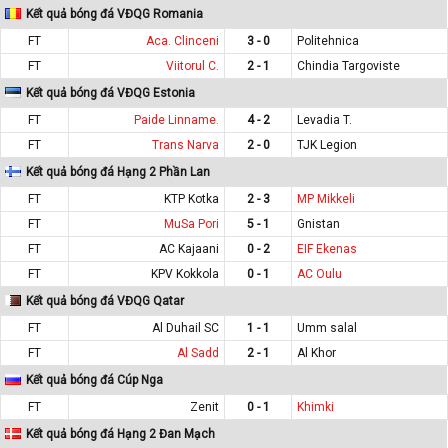
Kết quả bóng đá VĐQG Romania
FT
Aca. Clinceni
3 - 0
Politehnica
FT
Viitorul C.
2 - 1
Chindia Targoviste
Kết quả bóng đá VĐQG Estonia
FT
Paide Linname.
4 - 2
Levadia T.
FT
Trans Narva
2 - 0
TJK Legion
Kết quả bóng đá Hạng 2 Phần Lan
FT
KTP Kotka
2 - 3
MP Mikkeli
FT
MuSa Pori
5 - 1
Gnistan
FT
AC Kajaani
0 - 2
EIF Ekenas
FT
KPV Kokkola
0 - 1
AC Oulu
Kết quả bóng đá VĐQG Qatar
FT
Al Duhail SC
1 - 1
Umm salal
FT
Al Sadd
2 - 1
Al Khor
Kết quả bóng đá Cúp Nga
FT
Zenit
0 - 1
Khimki
Kết quả bóng đá Hạng 2 Đan Mạch