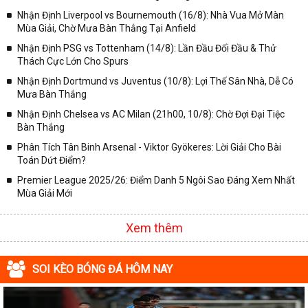
✓ Giải Cúp C2 Châu Âu;
Nhận Định Liverpool vs Bournemouth (16/8): Nhà Vua Mở Màn
Mùa Giải, Chờ Mưa Bàn Thắng Tại Anfield
✓ Giải VĐQG Tây Ban Nha;
Nhận Định PSG vs Tottenham (14/8): Lần Đầu Đối Đầu & Thử
✓ VĐQG Đức;
Thách Cực Lớn Cho Spurs
✓ Giải VĐQG Italia;
Nhận Định Dortmund vs Juventus (10/8): Lợi Thế Sân Nhà, Dễ Có
✓ VĐQG Pháp;
Mưa Bàn Thắng
Nhận Định Chelsea vs AC Milan (21h00, 10/8): Chờ Đợi Đại Tiệc
✓ Liên Đoàn Anh;
Bàn Thắng
✓ Cúp FA;
Phân Tích Tân Binh Arsenal - Viktor Gyökeres: Lời Giải Cho Bài
✓ U23 Châu Á;
Toán Dứt Điểm?
✓ Euro 2020;
Premier League 2025/26: Điểm Danh 5 Ngôi Sao Đáng Xem Nhất
Mùa Giải Mới
✓ VLWC KV Châu Á;
✓ Copa America 2020;
Xem thêm
✓ Các giải đấu bóng đá khác.
Vì vậy, đồng hành cùng với chuyên trang
kqbongda.net
các bạn
SOI KÈO BÓNG ĐÁ HÔM NAY
sẽ không bỏ lỡ bất kỳ trận đấu bóng đá nào, đặc biệt là những trận
bóng siêu kinh điển tại các giải bóng đá lớn nhất trên Thế giới. Tại
đây, mọi người sẽ có thể khai thác thêm được rất nhiều những