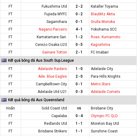
FT
Fukushima Utd
2 - 2
Kataller Toyama
FT
Fujieda MYFC
0 - 2
Blaublitz Akita
FT
Sagamihara
0 - 1
Grulla Morioka
FT
Nagano Parceiro
4 - 1
Yokohama SCC
FT
Kamatamare San.
1 - 2
Roas. Kumamoto
FT
Cerezo Osaka U23
0 - 5
Kagoshima
FT
Gainare Tottori
2 - 1
FC Imabari
Kết quả bóng đá Aus South Sup.League
FT
Adelaide Raiders
1 - 0
Adelaide City
FT
Ade. Blue Eagles
2 - 0
Para Hills Knights
FT
Campbelltown City
0 - 1
Metro Stars
FT
Adelaide Utd U21
0 - 3
Adelaide Comets
Kết quả bóng đá Aus Queensland
Hoãn
Gold Coast Utd
vs
Brisbane City
FT
Capalaba
0 - 4
Olympic FC QLD
FT
Redlands Utd
1 - 1
Moreton Bay Utd
FT
Brisbane Strikers
1 - 1
Sunshine Coast