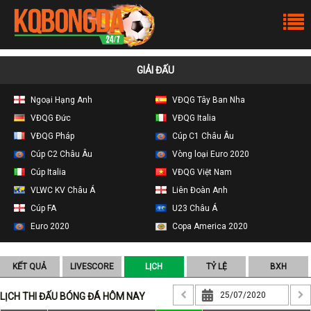
GIẢI ĐẤU
Ngoại Hạng Anh
VĐQG Tây Ban Nha
VĐQG Đức
VĐQG Italia
VĐQG Pháp
Cúp C1 Châu Âu
Cúp C2 Châu Âu
Vòng loại Euro 2020
Cúp Italia
VĐQG Việt Nam
VLWC KV Châu Á
Liên Đoàn Anh
Cúp FA
U23 Châu Á
Euro 2020
Copa America 2020
KẾT QUẢ
LIVESCORE
LỊCH
TỶ LỆ
BXH
LỊCH THI ĐẤU BÓNG ĐÁ HÔM NAY