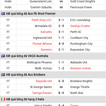
Hoãn
Queensland Lion
vs
Gold Coast Knights
Hoãn
Eastern Suburbs
vs
Peninsula Power
Kết quả bóng đá Aus FB West Premier
FT
Perth Glory U21
3 - 1
ECU Joondalup
FT
Armadale SC
2 - 3
Gwelup Croatia
FT
Balcatta
3 - 1
Perth SC
FT
Inglewood Utd
1 - 1
Cockburn City
FT
Floreat Athena
4 - 0
Rockingham City
FT
Sorrento
2 - 1
Bayswater City
Kết quả bóng đá VĐQG Australia
FT
Wellington Phoenix
1 - 1
Adelaide Utd
FT
Melb. Victory
1 - 2
Western United
Kết quả bóng đá Aus Brisbane
FT
Bayside Utd
6 - 0
Brisbane Knights
0'
St George Saints
vs
Grange Thistle
FT
Taringa Rovers
8 - 0
North Star
Kết quả bóng đá Hạng 3 Italia
FT
Virtus Entella
0 - 4
Torres