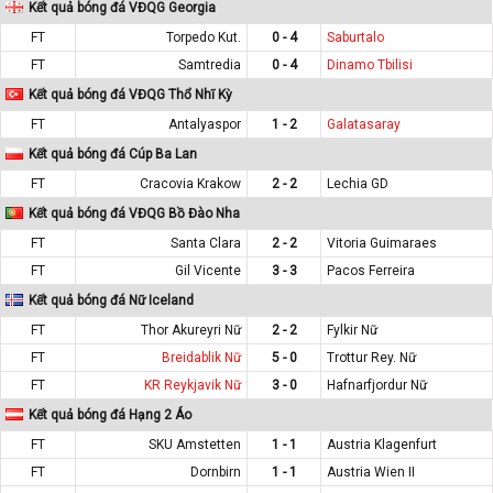
Kết quả bóng đá VĐQG Georgia
FT
Torpedo Kut.
0 - 4
Saburtalo
FT
Samtredia
0 - 4
Dinamo Tbilisi
Kết quả bóng đá VĐQG Thổ Nhĩ Kỳ
FT
Antalyaspor
1 - 2
Galatasaray
Kết quả bóng đá Cúp Ba Lan
FT
Cracovia Krakow
2 - 2
Lechia GD
Kết quả bóng đá VĐQG Bồ Đào Nha
FT
Santa Clara
2 - 2
Vitoria Guimaraes
FT
Gil Vicente
3 - 3
Pacos Ferreira
Kết quả bóng đá Nữ Iceland
FT
Thor Akureyri Nữ
2 - 2
Fylkir Nữ
FT
Breidablik Nữ
5 - 0
Trottur Rey. Nữ
FT
KR Reykjavik Nữ
3 - 0
Hafnarfjordur Nữ
Kết quả bóng đá Hạng 2 Áo
FT
SKU Amstetten
1 - 1
Austria Klagenfurt
FT
Dornbirn
1 - 1
Austria Wien II