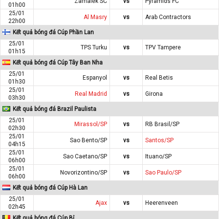
Zamalek SC
vs
Pyramids FC
01h00
25/01
Al Masry
vs
Arab Contractors
22h00
Kết quả bóng đá Cúp Phần Lan
25/01
TPS Turku
vs
TPV Tampere
01h15
Kết quả bóng đá Cúp Tây Ban Nha
25/01
Espanyol
vs
Real Betis
01h30
25/01
Real Madrid
vs
Girona
03h30
Kết quả bóng đá Brazil Paulista
25/01
Mirassol/SP
vs
RB Brasil/SP
02h30
25/01
Sao Bento/SP
vs
Santos/SP
04h15
25/01
Sao Caetano/SP
vs
Ituano/SP
06h00
25/01
Novorizontino/SP
vs
Sao Paulo/SP
06h00
Kết quả bóng đá Cúp Hà Lan
25/01
Ajax
vs
Heerenveen
02h45
Kết quả bóng đá Cúp Bỉ