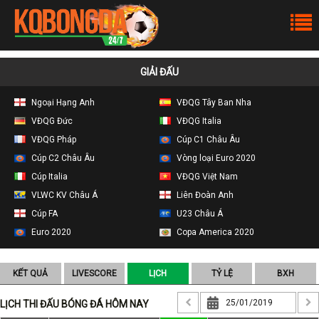
GIẢI ĐẤU
Ngoại Hạng Anh
VĐQG Tây Ban Nha
VĐQG Đức
VĐQG Italia
VĐQG Pháp
Cúp C1 Châu Âu
Cúp C2 Châu Âu
Vòng loại Euro 2020
Cúp Italia
VĐQG Việt Nam
VLWC KV Châu Á
Liên Đoàn Anh
Cúp FA
U23 Châu Á
Euro 2020
Copa America 2020
KẾT QUẢ
LIVESCORE
LỊCH
TỶ LỆ
BXH
LỊCH THI ĐẤU BÓNG ĐÁ HÔM NAY