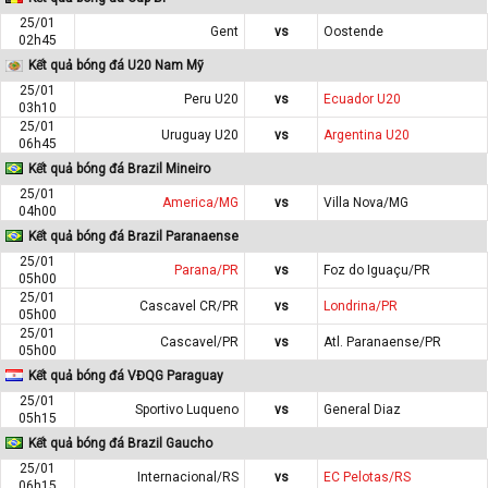
25/01
Gent
vs
Oostende
02h45
Kết quả bóng đá U20 Nam Mỹ
25/01
Peru U20
vs
Ecuador U20
03h10
25/01
Uruguay U20
vs
Argentina U20
06h45
Kết quả bóng đá Brazil Mineiro
25/01
America/MG
vs
Villa Nova/MG
04h00
Kết quả bóng đá Brazil Paranaense
25/01
Parana/PR
vs
Foz do Iguaçu/PR
05h00
25/01
Cascavel CR/PR
vs
Londrina/PR
05h00
25/01
Cascavel/PR
vs
Atl. Paranaense/PR
05h00
Kết quả bóng đá VĐQG Paraguay
25/01
Sportivo Luqueno
vs
General Diaz
05h15
Kết quả bóng đá Brazil Gaucho
25/01
Internacional/RS
vs
EC Pelotas/RS
06h15