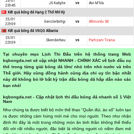
25/01
JS Kabylie
vs
Ain M'lila
23h45
Kết quả bóng đá Hạng 2 Thổ Nhĩ Kỳ
25/01
Genclerbirligi
vs
Altinordu SK
22h59
Kết quả bóng đá VĐQG Albania
25/01
Skenderbeu
vs
Partizani Tirana
22h59
Tại chuyên mục Lịch Thi Đấu trên hệ thống trang Web
kqbongda.net sẽ cập nhật NHANH - CHÍNH XÁC về lịch đấu cụ
thể trong từng giải bóng đá lớn/ nhỏ trên nhỏ nước và trên
Thế giới. Hãy cùng đồng hành cùng địa chỉ uy tín bậc nhất
này để không bỏ lỡ bất kỳ trận đấu bóng đá hấp dẫn nào các
bạn nhé!
kqbongda.net - Cập nhật lịch thi đấu bóng đá nhanh số 1 Việt
Nam
Như chúng ta được biết bộ môn thể thao “Quần đùi, áo số” luôn tạo
ra được những cảm hứng mới mẻ cho mọi người. Theo như nhận
định thì đây là một trong những món ăn tinh thần không thể thiếu
đối với rất nhiều người, đặc biệt là những người có niềm đam mê