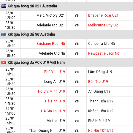
Kết quả bóng đá U21 Australia
25/01
Melb. Victory U21
vs
Brisbane Roar U21
12h00
25/01
Adelaide Utd U21
vs
Melbourne City U21
12h30
Kết quả bóng đá Nữ Australia
25/01
Brisbane Roar Nữ
vs
Canberra Utd Nữ
13h20
25/01
Adelaide Utd Nữ
vs
Newcastle Jets Nữ
15h30
Kết quả bóng đá VCK U19 Việt Nam
25/01
Phú Yên U19
vs
Lâm Đồng U19
13h30
25/01
Long An U19
vs
Bến Tre U19
13h30
25/01
Hồ Chí Minh U19
vs
An Giang U19
13h30
25/01
Hà Tĩnh U19
vs
Thanh Hóa U19
14h30
25/01
HA Gia Lai U19
vs
Khánh Hòa U19
15h00
25/01
Viettel U19
vs
Phố Hiến U19
15h00
25/01
Than Quảng Ninh U19
vs
Hà Nội T&T U19
15h00