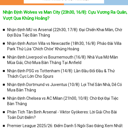
Lịch thi đấu được cập nhật chính xác trong toàn bộ các giải
đấu
Nhận Định Wolves vs Man City (23h30, 16/8): Cựu Vương Ra Quân,
Tại
Lịch Thi Đấu
của chuyên trang
kqbongda.net
sẽ cập nhanh
Vượt Qua Khủng Hoảng?
chóng và chính xác nhất thời gian từng trận đấu bóng đá diễn ra ở
trong từng giải đấu như:
Nhận Định MU vs Arsenal (22h30, 17/8): Đại Chiến Khai Màn, Chờ
Đợi Bữa Tiệc Bàn Thắng
✓ Giải đấu bóng đá Ngoại hạng Anh;
Nhận Định Aston Villa vs Newcastle (18h30, 16/8): Pháo Đài Villa
✓ Giải bóng Cúp C1 Châu Âu;
Park Thử Lửa 'Chích Chòe' Khủng Hoảng
✓ Giải Cúp C2 Châu Âu;
Nhận Định Liverpool vs Bournemouth (16/8): Nhà Vua Mở Màn
Mùa Giải, Chờ Mưa Bàn Thắng Tại Anfield
✓ Giải VĐQG Tây Ban Nha;
Nhận Định PSG vs Tottenham (14/8): Lần Đầu Đối Đầu & Thử
✓ VĐQG Đức;
Thách Cực Lớn Cho Spurs
✓ Giải VĐQG Italia;
Nhận Định Dortmund vs Juventus (10/8): Lợi Thế Sân Nhà, Dễ Có
✓ VĐQG Pháp;
Mưa Bàn Thắng
Nhận Định Chelsea vs AC Milan (21h00, 10/8): Chờ Đợi Đại Tiệc
✓ Liên Đoàn Anh;
Bàn Thắng
✓ Cúp FA;
Phân Tích Tân Binh Arsenal - Viktor Gyökeres: Lời Giải Cho Bài
✓ U23 Châu Á;
Toán Dứt Điểm?
✓ Euro 2020;
Premier League 2025/26: Điểm Danh 5 Ngôi Sao Đáng Xem Nhất