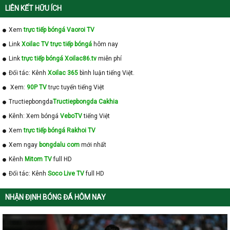
LIÊN KẾT HỮU ÍCH
Xem
trực tiếp bóngá Vaoroi TV
Link
Xoilac TV trực tiếp bóngá
hôm nay
Link
trực tiếp bóngá Xoilac86.tv
miễn phí
Đối tác: Kênh
Xoilac 365
bình luận tiếng Việt.
Xem:
90P TV
trực tuyến tiếng Việt
Tructiepbongda
Tructiepbongda Cakhia
Kênh: Xem bóngá
VeboTV
tiếng Việt
Xem
trực tiếp bóngá Rakhoi TV
Xem ngay
bongdalu com
mới nhất
Kênh
Mitom TV
full HD
Đối tác: Kênh
Soco Live TV
full HD
NHẬN ĐỊNH BÓNG ĐÁ HÔM NAY