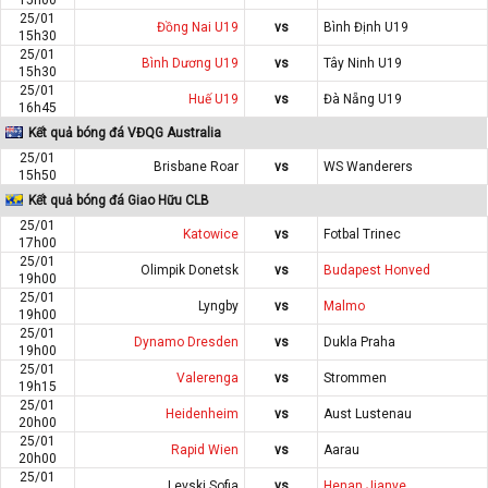
25/01
Đồng Nai U19
vs
Bình Định U19
15h30
25/01
Bình Dương U19
vs
Tây Ninh U19
15h30
25/01
Huế U19
vs
Đà Nẵng U19
16h45
Kết quả bóng đá VĐQG Australia
25/01
Brisbane Roar
vs
WS Wanderers
15h50
Kết quả bóng đá Giao Hữu CLB
25/01
Katowice
vs
Fotbal Trinec
17h00
25/01
Olimpik Donetsk
vs
Budapest Honved
19h00
25/01
Lyngby
vs
Malmo
19h00
25/01
Dynamo Dresden
vs
Dukla Praha
19h00
25/01
Valerenga
vs
Strommen
19h15
25/01
Heidenheim
vs
Aust Lustenau
20h00
25/01
Rapid Wien
vs
Aarau
20h00
25/01
Levski Sofia
vs
Henan Jianye