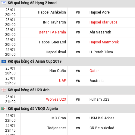
Kết quả bóng đá Hạng 2 Israel
25/01
Hapoel Ashkelon
vs
Hapoel Acre
20h00
25/01
INR HaSharon
vs
Hapoel Kfar Saba
20h00
25/01
Beitar TA Ramla
vs
Ahi Nazareth
20h00
25/01
Hapoel Bnei Lod
vs
Hapoel Marmorek
20h00
25/01
Hapoel Iksal
vs
H. Petah Tikva
20h00
Kết quả bóng đá Asian Cup 2019
25/01
Hàn Quốc
vs
Qatar
20h00
25/01
UAE
vs
Australia
22h59
Kết quả bóng đá U23 Anh
25/01
Wolves U23
vs
Fulham U23
21h00
Kết quả bóng đá VĐQG Algeria
25/01
MC Oran
vs
USM Bel Abbes
22h00
25/01
Tadjenanet
vs
CR Belouizdad
23h45