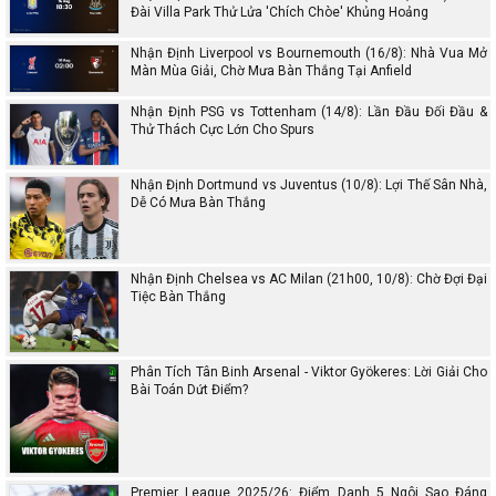
Đài Villa Park Thử Lửa 'Chích Chòe' Khủng Hoảng
Nhận Định Liverpool vs Bournemouth (16/8): Nhà Vua Mở
Màn Mùa Giải, Chờ Mưa Bàn Thắng Tại Anfield
Nhận Định PSG vs Tottenham (14/8): Lần Đầu Đối Đầu &
Thử Thách Cực Lớn Cho Spurs
Nhận Định Dortmund vs Juventus (10/8): Lợi Thế Sân Nhà,
Dễ Có Mưa Bàn Thắng
Nhận Định Chelsea vs AC Milan (21h00, 10/8): Chờ Đợi Đại
Tiệc Bàn Thắng
Phân Tích Tân Binh Arsenal - Viktor Gyökeres: Lời Giải Cho
Bài Toán Dứt Điểm?
Premier League 2025/26: Điểm Danh 5 Ngôi Sao Đáng