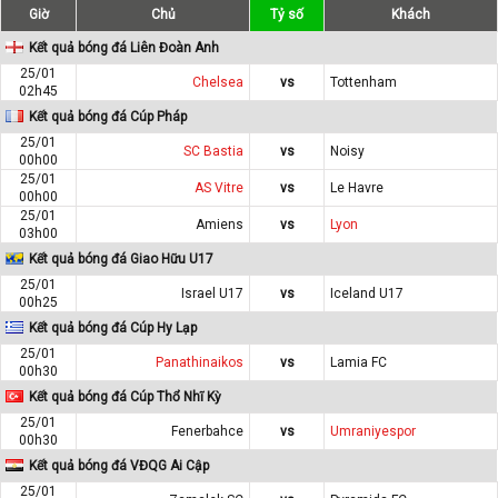
Giờ
Chủ
Tỷ số
Khách
Kết quả bóng đá Liên Đoàn Anh
25/01
Chelsea
vs
Tottenham
02h45
Kết quả bóng đá Cúp Pháp
25/01
SC Bastia
vs
Noisy
00h00
25/01
AS Vitre
vs
Le Havre
00h00
25/01
Amiens
vs
Lyon
03h00
Kết quả bóng đá Giao Hữu U17
25/01
Israel U17
vs
Iceland U17
00h25
Kết quả bóng đá Cúp Hy Lạp
25/01
Panathinaikos
vs
Lamia FC
00h30
Kết quả bóng đá Cúp Thổ Nhĩ Kỳ
25/01
Fenerbahce
vs
Umraniyespor
00h30
Kết quả bóng đá VĐQG Ai Cập
25/01