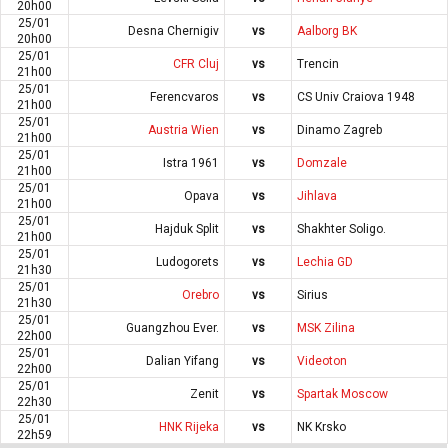
20h00
25/01
Desna Chernigiv
vs
Aalborg BK
20h00
25/01
CFR Cluj
vs
Trencin
21h00
25/01
Ferencvaros
vs
CS Univ Craiova 1948
21h00
25/01
Austria Wien
vs
Dinamo Zagreb
21h00
25/01
Istra 1961
vs
Domzale
21h00
25/01
Opava
vs
Jihlava
21h00
25/01
Hajduk Split
vs
Shakhter Soligo.
21h00
25/01
Ludogorets
vs
Lechia GD
21h30
25/01
Orebro
vs
Sirius
21h30
25/01
Guangzhou Ever.
vs
MSK Zilina
22h00
25/01
Dalian Yifang
vs
Videoton
22h00
25/01
Zenit
vs
Spartak Moscow
22h30
25/01
HNK Rijeka
vs
NK Krsko
22h59