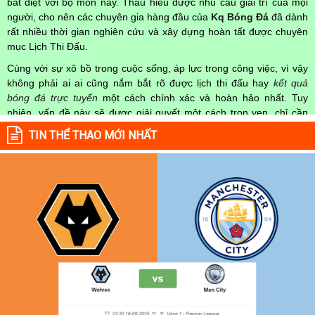
bất diệt với bộ môn này. Thấu hiểu được nhu cầu giải trí của mọi
người, cho nên các chuyên gia hàng đầu của
Kq Bóng Đá
đã dành
rất nhiều thời gian nghiên cứu và xây dựng hoàn tất được chuyên
mục Lịch Thi Đấu.
Cùng với sự xô bồ trong cuộc sống, áp lực trong công việc, vì vậy
không phải ai ai cũng nắm bắt rõ được lịch thi đấu hay
kết quả
bóng đá trực tuyến
một cách chính xác và hoàn hảo nhất. Tuy
nhiên, vấn đề này sẽ được giải quyết một cách trọn vẹn, chỉ cần
truy cập vào chuyên mục
Lịch Thi Đấu
của Website
kqbongda.net
TIN THỂ THAO MỚI NHẤT
mọi người hoàn toàn nắm rõ được chính xác về thời gian các trận
đấu bóng đá Việt Nam hay trên Thế giới diễn ra trong thời gian sắp
tới. Hoặc thời gian trận đấu bóng đá đang diễn ra hiện tại,
kết quả
bóng đá
cả 2 đội tuyển bóng đá đang đạt được.
Không chỉ dừng lại ở đó, những người hâm mộ bóng đá có thể cập
nhật được chính xác về lịch phát sóng bóng đá được tường thuật
trực tiếp ở trên những kênh truyền hình thể thao lớn nhất hiện nay
như: VTV3, K+, SCTV, Thể thao TV,... Nếu như bạn không muốn
bỏ lỡ bất kỳ một trận đấu bóng đá nào trong từng mùa giải, hãy
thường xuyên vào chuyên mục
Lịch Thi Đấu
tại chuyên trang
Kqbongda
để cập nhật thông tin chính xác nhất nhé!