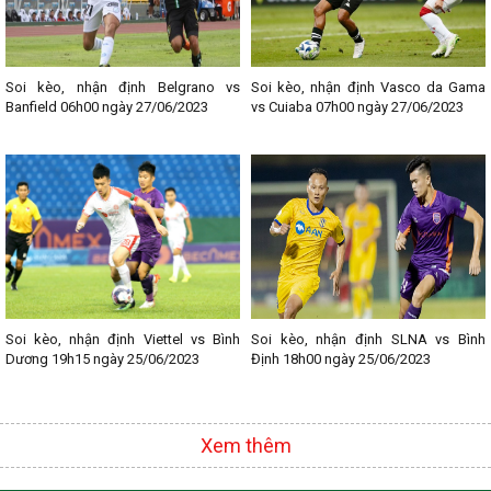
--------------------------------
Lịch thi đấu bóng đá các giải nổi bật:
- Lịch thi đấu Ngoại hạng Anh
- Lịch thi đấu La Liga
Soi kèo, nhận định Belgrano vs
Soi kèo, nhận định Vasco da Gama
- Lịch thi đấu Bundesliga
Banfield 06h00 ngày 27/06/2023
vs Cuiaba 07h00 ngày 27/06/2023
- Lịch thi đấu Ligue 1
- Lịch thi đấu Serie A
- Lịch thi đấu V - League
- Lịch thi đấu Cup C1
Soi kèo, nhận định Viettel vs Bình
Soi kèo, nhận định SLNA vs Bình
Dương 19h15 ngày 25/06/2023
Định 18h00 ngày 25/06/2023
Xem thêm