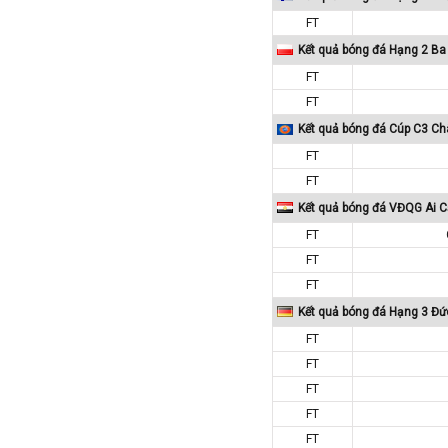
Paraguay
FT
Peru
Kết quả bóng đá Hạng 2 Ba
Pháp
FT
Phần Lan
FT
Qatar
Kết quả bóng đá Cúp C3 Ch
Quốc Tế
FT
FT
Rumany
Kết quả bóng đá VĐQG Ai C
San Marino
FT
Scotland
FT
Serbia
FT
Singapore
Kết quả bóng đá Hạng 3 Đứ
Slovakia
FT
Slovenia
FT
Syria
FT
FT
Séc
FT
Síp