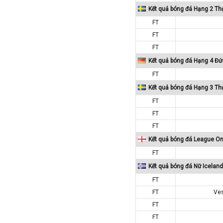
Kết quả bóng đá Hạng 2 Th
Tajikistan
FT
Thái Lan
FT
Thế Giới
FT
Thổ Nhĩ Kỳ
Kết quả bóng đá Hạng 4 Đức
Thụy Sỹ
FT
Thụy Điển
Kết quả bóng đá Hạng 3 Th
Trung Quốc
FT
FT
Tunisia
FT
Tây Ban Nha
Kết quả bóng đá League O
UAE
FT
Ukraina
Kết quả bóng đá Nữ Iceland
Uruguay
FT
Uzbekistan
FT
Ve
Venezuela
FT
Việt Nam
FT