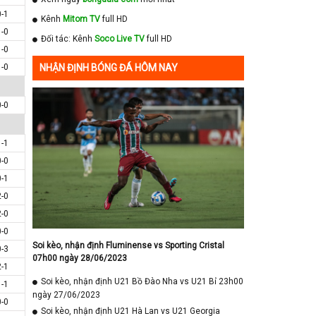
0-1
Kênh
Mitom TV
full HD
1-0
Đối tác: Kênh
Soco Live TV
full HD
1-0
1-0
NHẬN ĐỊNH BÓNG ĐÁ HÔM NAY
0-0
1-1
0-0
0-1
2-0
2-0
0-0
Soi kèo, nhận định Fluminense vs Sporting Cristal
0-3
07h00 ngày 28/06/2023
2-1
Soi kèo, nhận định U21 Bồ Đào Nha vs U21 Bỉ 23h00
1-1
ngày 27/06/2023
0-0
Soi kèo, nhận định U21 Hà Lan vs U21 Georgia