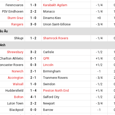
Ferencvaros
1 - 3
Karabakh Agdam
- 1/4
PSV Eindhoven
2 - 2
Monaco
- 1/4
Sturm Graz
1 - 0
Dinamo Kiev
+0
Rangers
3 - 0
Union Saint-Gilloise
- 3/4
âu Âu
Shkupi
1 - 2
Shamrock Rovers
- 1/4
 Anh
Shrewsbury
3 - 2
Carlisle
- 1/2
Charlton Athletic
0 - 1
QPR
+1/4
oncaster Rovers
0 - 3
Lincoln
+1/2
Norwich
2 - 1
Birmingham
- 1
Accrington
2 - 1
Tranmere Rovers
- 3/4
Walsall
1 - 0
Swindon
- 1/2
Huddersfield
1 - 4
Preston North End
+1/4
Bolton
4 - 1
Salford City
- 1/2
Luton Town
2 - 2
Newport
- 3/4
Blackpool
0 - 0
Barrow
- 1