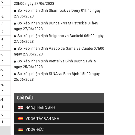
0-0
23h00 ngày 27/06/2023
1-0
Soi kèo, nhận định Shamrock vs Derry 01h45 ngày
27/06/2023
0-2
Soi kèo, nhận định Dundalk vs St Patrick's 01h45
0-0
ngày 27/06/2023
0-5
Soi kèo, nhận định Belgrano vs Banfield 06h00 ngày
0-1
27/06/2023
0-0
Soi kèo, nhận định Vasco da Gama vs Cuiaba 07h00
1-0
ngày 27/06/2023
Soi kèo, nhận định Viettel vs Bình Dương 19h15
0-0
ngày 25/06/2023
2-0
Soi kèo, nhận định SLNA vs Bình Định 18h00 ngày
1-0
25/06/2023
0-2
0-0
GIẢI ĐẤU
2-1
0-1
NGOẠI HẠNG ANH
0-0
VĐQG TÂY BAN NHA
0-1
VĐQG ĐỨC