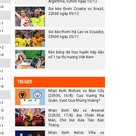
Argentina, 02h00 ngày 10/12
0-0
Soi kèo thơm Croatia vs Brazil,
22h00 ngày 09/12
2-1
0-1
Soi kèo thơm Hà Lan vs Ecuador,
23h00 ngày 25/11
0-2
Kèo bóng đá trực tuyến hấp dẫn
0-0
số 1 tại thị trường Việt Nam
0-1
0-1
TIN MỚI
2-0
Nhận Định Wolves vs Man City
(23h30, 16/8): Cựu Vương Ra
Quân, Vượt Qua Khủng Hoảng?
0-1
1-0
Nhận Định MU vs Arsenal
(22h30, 17/8): Đại Chiến Khai
0-2
Màn, Chờ Đợi Bữa Tiệc Bàn
Thắng
0-1
Nhận Định Aston Villa vs
0-0