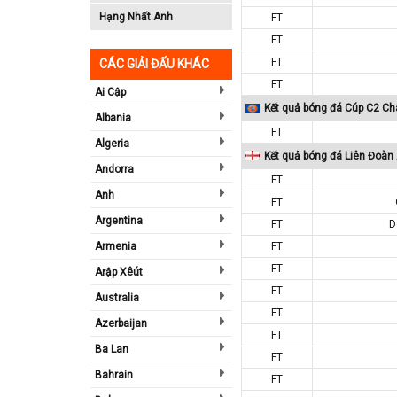
Hạng Nhất Anh
FT
FT
FT
CÁC GIẢI ĐẤU KHÁC
FT
Ai Cập
Kết quả bóng đá Cúp C2 Ch
Albania
FT
Algeria
Kết quả bóng đá Liên Đoàn
Andorra
FT
Anh
FT
Argentina
FT
D
Armenia
FT
FT
Arập Xêút
FT
Australia
FT
Azerbaijan
FT
Ba Lan
FT
Bahrain
FT