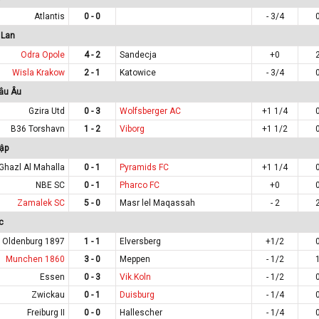
Atlantis
0 - 0
- 3/4
 Lan
Odra Opole
4 - 2
Sandecja
+0
Wisla Krakow
2 - 1
Katowice
- 3/4
âu Âu
Gzira Utd
0 - 3
Wolfsberger AC
+1 1/4
B36 Torshavn
1 - 2
Viborg
+1 1/2
ập
Ghazl Al Mahalla
0 - 1
Pyramids FC
+1 1/4
NBE SC
0 - 1
Pharco FC
+0
Zamalek SC
5 - 0
Masr lel Maqassah
- 2
c
Oldenburg 1897
1 - 1
Elversberg
+1/2
Munchen 1860
3 - 0
Meppen
- 1/2
Essen
0 - 3
Vik.Koln
- 1/2
Zwickau
0 - 1
Duisburg
- 1/4
Freiburg II
0 - 0
Hallescher
- 1/4