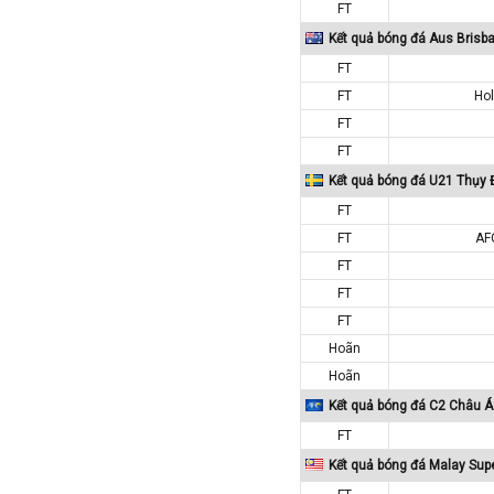
Iran
FT
Kết quả bóng đá Aus Brisb
Iraq
FT
Ireland
FT
Ho
Israel
FT
Italia
FT
Jordan
Kết quả bóng đá U21 Thụy 
Kazakhstan
FT
Kosovo
FT
AF
Kuwait
FT
FT
Lao
FT
Latvia
Hoãn
Li băng
Hoãn
Liechtenstein
Kết quả bóng đá C2 Châu Á
Lithuania
FT
Luxembourg
Kết quả bóng đá Malay Sup
Ma rốc