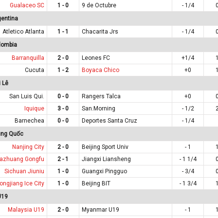
Gualaceo SC
1 - 0
9 de Octubre
- 1/4
gentina
Atletico Atlanta
1 - 1
Chacarita Jrs
- 1/4
lombia
Barranquilla
2 - 0
Leones FC
+1/4
Cucuta
1 - 2
Boyaca Chico
+0
 Lê
San Luis Qui.
0 - 0
Rangers Talca
+0
Iquique
3 - 0
San.Morning
- 1/2
Barnechea
0 - 0
Deportes Santa Cruz
- 1/4
ung Quốc
Nanjing City
2 - 0
Beijing Sport Univ
- 1
jiazhuang Gongfu
2 - 1
Jiangxi Liansheng
- 1 1/4
Sichuan Jiuniu
1 - 0
Guangxi Pingguo
- 3/4
ongjiang Ice City
1 - 0
Beijing BIT
- 1 3/4
U19
Malaysia U19
2 - 0
Myanmar U19
- 1