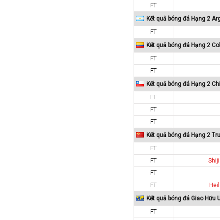
FT
Colombia
Kết quả bóng đá Hạng 2 Ar
Costa Rica
FT
Croatia
Kết quả bóng đá Hạng 2 Co
Ecuador
FT
Estonia
FT
Georgia
Kết quả bóng đá Hạng 2 Chi
Gibralta
FT
Honduras
FT
FT
Hungary
Kết quả bóng đá Hạng 2 Tr
Hy Lạp
FT
Hà Lan
FT
Shi
Hàn Quốc
FT
Hồng Kông
FT
Heil
Iceland
Kết quả bóng đá Giao Hữu 
Indonesia
FT