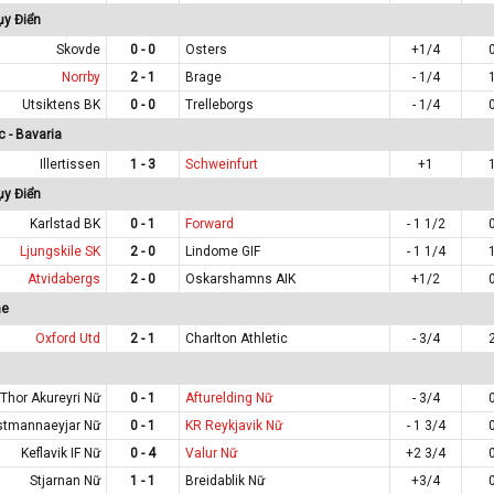
ụy Điển
Skovde
0 - 0
Osters
+1/4
Norrby
2 - 1
Brage
- 1/4
Utsiktens BK
0 - 0
Trelleborgs
- 1/4
 - Bavaria
Illertissen
1 - 3
Schweinfurt
+1
ụy Điển
Karlstad BK
0 - 1
Forward
- 1 1/2
Ljungskile SK
2 - 0
Lindome GIF
- 1 1/4
Atvidabergs
2 - 0
Oskarshamns AIK
+1/2
ne
Oxford Utd
2 - 1
Charlton Athletic
- 3/4
Thor Akureyri Nữ
0 - 1
Afturelding Nữ
- 3/4
stmannaeyjar Nữ
0 - 1
KR Reykjavik Nữ
- 1 3/4
Keflavik IF Nữ
0 - 4
Valur Nữ
+2 3/4
Stjarnan Nữ
1 - 1
Breidablik Nữ
+3/4