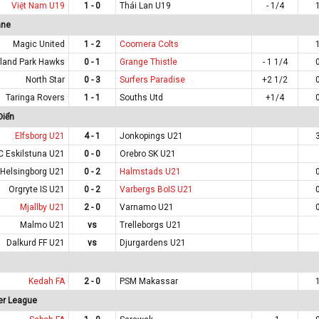
Việt Nam U19
1 - 0
Thái Lan U19
- 1/4
ane
Magic United
1 - 2
Coomera Colts
lland Park Hawks
0 - 1
Grange Thistle
- 1 1/4
North Star
0 - 3
Surfers Paradise
+2 1/2
Taringa Rovers
1 - 1
Souths Utd
+1/4
Điển
Elfsborg U21
4 - 1
Jonkopings U21
C Eskilstuna U21
0 - 0
Orebro SK U21
Helsingborg U21
0 - 2
Halmstads U21
Orgryte IS U21
0 - 2
Varbergs BoIS U21
Mjallby U21
2 - 0
Varnamo U21
Malmo U21
vs
Trelleborgs U21
Dalkurd FF U21
vs
Djurgardens U21
Kedah FA
2 - 0
PSM Makassar
er League