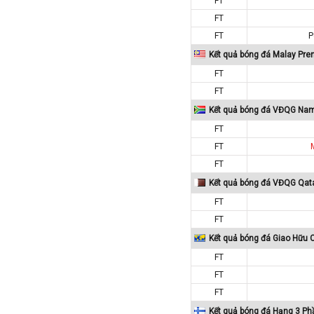
FT
Macedonia
FT
FT
P
Malaysia
Kết quả bóng đá Malay Pre
Malta
FT
Mexico
FT
Moldova
Kết quả bóng đá VĐQG Nam
Montenegro
FT
Mỹ
FT
Na Uy
FT
Nam Mỹ
Kết quả bóng đá VĐQG Qat
Nam Phi
FT
New Zealand
FT
Kết quả bóng đá Giao Hữu 
Nga
FT
Nhật Bản
FT
Nicaragua
FT
Oman
Kết quả bóng đá Hạng 3 Ph