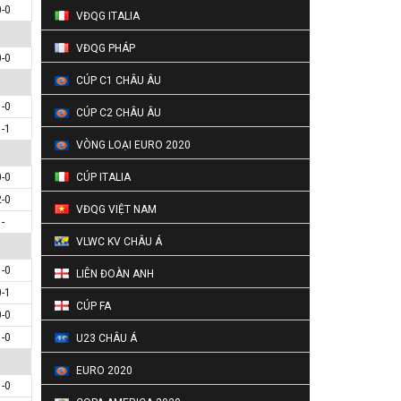
0-0
VĐQG ITALIA
VĐQG PHÁP
0-0
CÚP C1 CHÂU ÂU
1-0
CÚP C2 CHÂU ÂU
1-1
VÒNG LOẠI EURO 2020
0-0
CÚP ITALIA
2-0
VĐQG VIỆT NAM
-
VLWC KV CHÂU Á
1-0
LIÊN ĐOÀN ANH
0-1
CÚP FA
0-0
1-0
U23 CHÂU Á
EURO 2020
1-0