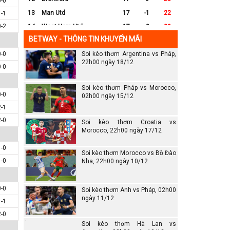
0-0
13
Man Utd
17
-1
22
1-1
0-2
14
West Ham Utd
17
-8
20
BETWAY - THÔNG TIN KHUYẾN MÃI
15
Everton
17
-7
17
0-0
Soi kèo thơm Argentina vs Pháp,
16
Crystal Palace
17
-8
16
22h00 ngày 18/12
0-0
17
Leicester City
17
-16
14
18
Ipswich
17
-16
12
Soi kèo thơm Pháp vs Morocco,
0-0
19
Wolves
17
-13
12
02h00 ngày 15/12
2-1
20
Southampton
17
-25
6
2-0
Soi kèo thơm Croatia vs
Morocco, 22h00 ngày 17/12
1-0
Soi kèo thơm Morocco vs Bồ Đào
1-0
Nha, 22h00 ngày 10/12
0-0
Soi kèo thơm Anh vs Pháp, 02h00
ngày 11/12
1-1
2-0
Soi kèo thơm Hà Lan vs