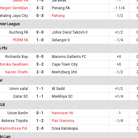
Sabah FA
1 - 0
Sarawak
- 1
Negeri Sembilan
3 - 2
Penang FA
- 1 1/4
etaling Jaya City
0 - 3
Pahang
- 1/2
mier League
Kuching FA
0 - 0
Johor Darul Takzim II
+1/2
PDRM FA
1 - 0
Selangor II
- 1/4
 Phi
Richards Bay
0 - 0
Marumo Gallants FC
+0
Moroka Swallows
3 - 2
Cape Town City
+0
Kaizer Chiefs
2 - 0
Maritzburg Utd
- 1/2
ar
Umm salal
1 - 1
Al Sadd
+1/2
Qatar SC
1 - 1
Markhiya SC
+1/4
CLB
Union Berlin
0 - 1
Hannover 96
- 1
Asteras Tripolis
1 - 2
Pas Giannina
- 1/4
Karmiotissa Pol.
2 - 0
Doxa Katokopia
ần Lan