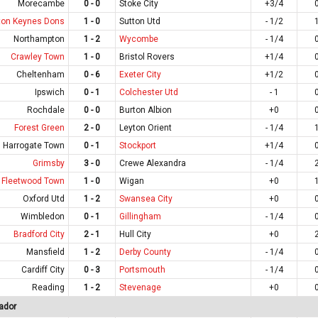
Morecambe
0 - 0
Stoke City
+3/4
ton Keynes Dons
1 - 0
Sutton Utd
- 1/2
Northampton
1 - 2
Wycombe
- 1/4
Crawley Town
1 - 0
Bristol Rovers
+1/4
Cheltenham
0 - 6
Exeter City
+1/2
Ipswich
0 - 1
Colchester Utd
- 1
Rochdale
0 - 0
Burton Albion
+0
Forest Green
2 - 0
Leyton Orient
- 1/4
Harrogate Town
0 - 1
Stockport
+1/4
Grimsby
3 - 0
Crewe Alexandra
- 1/4
Fleetwood Town
1 - 0
Wigan
+0
Oxford Utd
1 - 2
Swansea City
+0
Wimbledon
0 - 1
Gillingham
- 1/4
Bradford City
2 - 1
Hull City
+0
Mansfield
1 - 2
Derby County
- 1/4
Cardiff City
0 - 3
Portsmouth
- 1/4
Reading
1 - 2
Stevenage
+0
ador