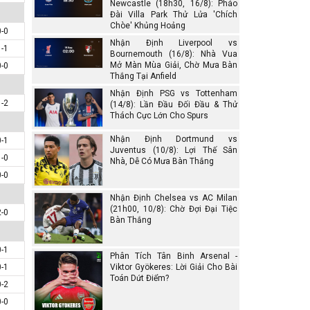
Newcastle (18h30, 16/8): Pháo
Đài Villa Park Thử Lửa 'Chích
Chòe' Khủng Hoảng
0-0
Nhận Định Liverpool vs
1-1
Bournemouth (16/8): Nhà Vua
Mở Màn Mùa Giải, Chờ Mưa Bàn
0-0
Thắng Tại Anfield
Nhận Định PSG vs Tottenham
1-2
(14/8): Lần Đầu Đối Đầu & Thử
Thách Cực Lớn Cho Spurs
Nhận Định Dortmund vs
0-1
Juventus (10/8): Lợi Thế Sân
1-0
Nhà, Dễ Có Mưa Bàn Thắng
0-0
Nhận Định Chelsea vs AC Milan
(21h00, 10/8): Chờ Đợi Đại Tiệc
2-0
Bàn Thắng
0-1
Phân Tích Tân Binh Arsenal -
0-1
Viktor Gyökeres: Lời Giải Cho Bài
Toán Dứt Điểm?
0-2
0-0