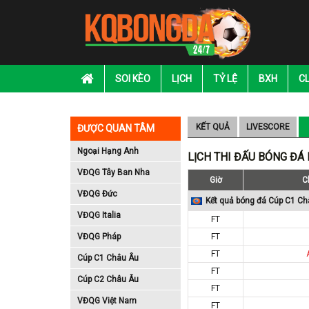
SOI KÈO
LỊCH
TỶ LỆ
BXH
C
KẾT QUẢ
LIVESCORE
ĐƯỢC QUAN TÂM
Ngoại Hạng Anh
LỊCH THI ĐẤU BÓNG ĐÁ
VĐQG Tây Ban Nha
Giờ
C
VĐQG Đức
Kết quả bóng đá Cúp C1 Ch
VĐQG Italia
FT
VĐQG Pháp
FT
FT
Cúp C1 Châu Âu
FT
Cúp C2 Châu Âu
FT
VĐQG Việt Nam
FT