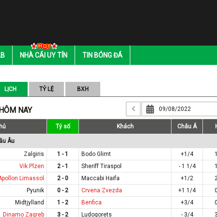
LB
NHÀ CÁI UY TÍN
TIN BÓNG ĐÁ
LỊCH
TỶ LỆ
BXH
 HÔM NAY
hủ
Tỷ số
Khách
Châu Á
âu Âu
Zalgiris
1 - 1
Bodo Glimt
+1/4
Vik.Plzen
2 - 1
Sheriff Tiraspol
- 1 1/4
Apollon Limassol
2 - 0
Maccabi Haifa
+1/2
Pyunik
0 - 2
Crvena Zvezda
+1 1/4
Midtjylland
1 - 2
Benfica
+3/4
Dinamo Zagreb
3 - 2
Ludogorets
- 3/4