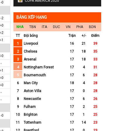
COPA AMERICA 2020
1-0
BẢNG XẾP HẠNG
1-2
0-0
NHA
TBN
ITA
DUC
VN
PHA
BDN
0-2
TT
Đội bóng
Trận
+/-
Điểm
0-1
1
Liverpool
16
21
39
2
Chelsea
17
18
35
3-0
3
Arsenal
17
18
33
-
4
Nottingham Forest
17
4
31
0-1
5
Bournemouth
17
6
28
0-0
6
Man City
18
4
28
0-0
7
Aston Villa
17
0
28
-
8
Newcastle
17
6
26
-
9
Fulham
17
2
25
10
Brighton
17
1
25
1-0
11
Tottenham
17
14
23
12
Brentford
17
0
23