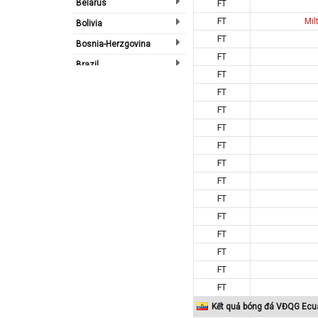
Belarus
FT
FT
Mil
Bolivia
FT
Bosnia-Herzgovina
FT
Brazil
FT
Bulgary
FT
Bắc Ireland
FT
Bắc Mỹ
FT
FT
Bỉ
FT
Bồ Đào Nha
FT
Campuchia
FT
Canada
FT
Chi Lê
FT
Châu Phi
FT
FT
Châu Á
FT
Châu Âu
Kết quả bóng đá VĐQG Ecu
Châu Úc