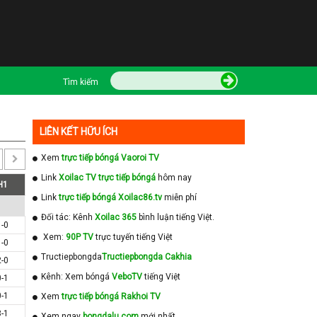
Tìm kiếm
LIÊN KẾT HỮU ÍCH
Xem
trực tiếp bóngá Vaoroi TV
Link
Xoilac TV trực tiếp bóngá
hôm nay
H1
Link
trực tiếp bóngá Xoilac86.tv
miễn phí
Đối tác: Kênh
Xoilac 365
bình luận tiếng Việt.
1-0
Xem:
90P TV
trực tuyến tiếng Việt
1-0
Tructiepbongda
Tructiepbongda Cakhia
2-0
Kênh: Xem bóngá
VeboTV
tiếng Việt
0-1
0-1
Xem
trực tiếp bóngá Rakhoi TV
3-1
Xem ngay
bongdalu com
mới nhất