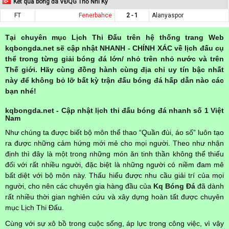
Kết quả bóng đá VĐQG Thổ Nhĩ Kỳ
FT
Fenerbahce
2 - 1
Alanyaspor
Tại chuyên mục Lịch Thi Đấu trên hệ thống trang Web
kqbongda.net sẽ cập nhật NHANH - CHÍNH XÁC về lịch đấu cụ
thể trong từng giải bóng đá lớn/ nhỏ trên nhỏ nước và trên
Thế giới. Hãy cùng đồng hành cùng địa chỉ uy tín bậc nhất
này để không bỏ lỡ bất kỳ trận đấu bóng đá hấp dẫn nào các
bạn nhé!
kqbongda.net - Cập nhật lịch thi đấu bóng đá nhanh số 1 Việt
Nam
Như chúng ta được biết bộ môn thể thao “Quần đùi, áo số” luôn tạo
ra được những cảm hứng mới mẻ cho mọi người. Theo như nhận
định thì đây là một trong những món ăn tinh thần không thể thiếu
đối với rất nhiều người, đặc biệt là những người có niềm đam mê
bất diệt với bộ môn này. Thấu hiểu được nhu cầu giải trí của mọi
người, cho nên các chuyên gia hàng đầu của
Kq Bóng Đá
đã dành
rất nhiều thời gian nghiên cứu và xây dựng hoàn tất được chuyên
mục Lịch Thi Đấu.
Cùng với sự xô bồ trong cuộc sống, áp lực trong công việc, vì vậy