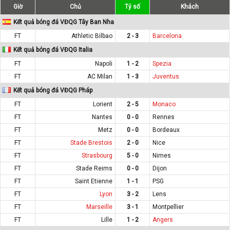
Giờ
Chủ
Tỷ số
Khách
Kết quả bóng đá VĐQG Tây Ban Nha
FT
Athletic Bilbao
2 - 3
Barcelona
Kết quả bóng đá VĐQG Italia
FT
Napoli
1 - 2
Spezia
FT
AC Milan
1 - 3
Juventus
Kết quả bóng đá VĐQG Pháp
FT
Lorient
2 - 5
Monaco
FT
Nantes
0 - 0
Rennes
FT
Metz
0 - 0
Bordeaux
FT
Stade Brestois
2 - 0
Nice
FT
Strasbourg
5 - 0
Nimes
FT
Stade Reims
0 - 0
Dijon
FT
Saint Etienne
1 - 1
PSG
FT
Lyon
3 - 2
Lens
FT
Marseille
3 - 1
Montpellier
FT
Lille
1 - 2
Angers