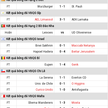
FT
Wurzburger
1 - 1
St. Pauli
Kết quả bóng đá VĐQG Síp
FT
AEL Limassol
3 - 1
AEK Larnaka
Kết quả bóng đá Hạng 2 Bồ Đào Nha
Hoãn
Leixoes
vs
UD Oliveirense
Kết quả bóng đá VĐQG Israel
FT
Bnei Sakhnin
0 - 1
Maccabi Netanya
FT
Hapoel Hadera
0 - 4
Beitar Jerusalem
Kết quả bóng đá VĐQG Bỉ
FT
Eupen
1 - 4
Genk
Kết quả bóng đá VĐQG Chi Lê
FT
La Serena
1 - 1
Everton CD
FT
Univ. de Chile
0 - 1
O Higgins
FT
Curico Unido
1 - 0
Antofagasta
Kết quả bóng đá VĐQG Malta
FT
Sliema Wanderers
1 - 3
Mosta