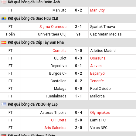
Kết quả bóng đá Liên Đoàn Anh
FT
Man Utd
0 - 2
Man City
Kết quả bóng đá Giao Hữu CLB
FT
Sigma Olomouc
2 - 1
Spartak Trnava
Hoãn
Universitaea Cluj
vs
Gaz Metan Medias
Kết quả bóng đá Cúp Tây Ban Nha
FT
Cornella
1 - 0
Atletico Madrid
FT
UE Olot
0 - 3
Osasuna
FT
Deportivo
0 - 1
Alaves
FT
Burgos CF
0 - 2
Espanyol
FT
Castellon
0 - 2
Tenerife
FT
Malaga
0 - 0
Real Oviedo
FT
Fuenlabrada
1 - 1
Mallorca
Kết quả bóng đá VĐQG Hy Lạp
FT
Asteras Tripolis
0 - 4
Olympiakos
FT
OFI Creta
2 - 0
Lamia FC
FT
Aris Salonica
2 - 0
Volos NFC
Kết quả bóng đá Hạng 2 Đức