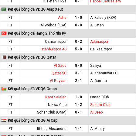
FT
H. Petah Tikva
0 - 1
Hapoel Jerusalem
Kết quả bóng đá VĐQG Arập Xeut
FT
Abha
1 - 0
Al Faisaly (KSA)
FT
Al Wehda (KSA)
0 - 0
Al Fateh
Kết quả bóng đá Hạng 2 Thổ Nhĩ Kỳ
FT
Osmanlispor
0 - 2
Adanaspor
FT
Istanbulspor AS
5 - 0
Balikesirspor
Kết quả bóng đá VĐQG Qatar
FT
Al Sadd
8 - 0
Sailiya
FT
Qatar SC
3 - 1
Al Kharaitiyat FC
FT
Al Rayyan
2 - 1
Al Garrafa
Kết quả bóng đá VĐQG Oman
FT
Nasr Salalah
1 - 0
Oman Club
FT
Nizwa Club
1 - 2
Saham Club
FT
Sohar Club (OMA)
0 - 1
Al Seeb
Kết quả bóng đá VĐQG Ai Cập
FT
Ittihad Alexandria
1 - 1
Al Masry