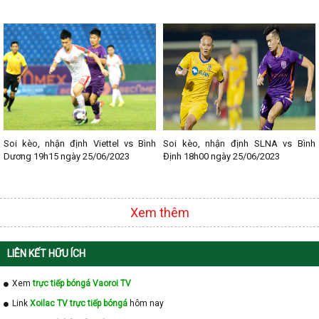
- Lịch thi đấu Ligue 1
- Lịch thi đấu Serie A
- Lịch thi đấu V - League
- Lịch thi đấu Cup C1
Soi kèo, nhận định Viettel vs Bình
Soi kèo, nhận định SLNA vs Bình
Dương 19h15 ngày 25/06/2023
Định 18h00 ngày 25/06/2023
Xem thêm
LIÊN KẾT HỮU ÍCH
Xem
trực tiếp bóngá Vaoroi TV
Link
Xoilac TV trực tiếp bóngá
hôm nay