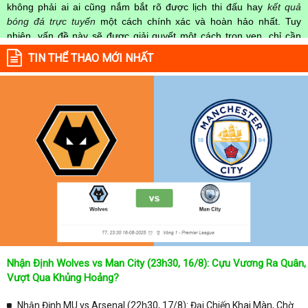
không phải ai ai cũng nắm bắt rõ được lịch thi đấu hay
kết quả
bóng đá trực tuyến
một cách chính xác và hoàn hảo nhất. Tuy
nhiên, vấn đề này sẽ được giải quyết một cách trọn vẹn, chỉ cần
truy cập vào chuyên mục
Lịch Thi Đấu
của Website
kqbongda.net
TIN THỂ THAO MỚI NHẤT
mọi người hoàn toàn nắm rõ được chính xác về thời gian các trận
đấu bóng đá Việt Nam hay trên Thế giới diễn ra trong thời gian sắp
tới. Hoặc thời gian trận đấu bóng đá đang diễn ra hiện tại,
kết quả
bóng đá
cả 2 đội tuyển bóng đá đang đạt được.
Không chỉ dừng lại ở đó, những người hâm mộ bóng đá có thể cập
nhật được chính xác về lịch phát sóng bóng đá được tường thuật
trực tiếp ở trên những kênh truyền hình thể thao lớn nhất hiện nay
như: VTV3, K+, SCTV, Thể thao TV,... Nếu như bạn không muốn
bỏ lỡ bất kỳ một trận đấu bóng đá nào trong từng mùa giải, hãy
thường xuyên vào chuyên mục
Lịch Thi Đấu
tại chuyên trang
Kqbongda
để cập nhật thông tin chính xác nhất nhé!
Lịch thi đấu được cập nhật chính xác trong toàn bộ các giải
đấu
Nhận Định Wolves vs Man City (23h30, 16/8): Cựu Vương Ra Quân,
Tại
Lịch Thi Đấu
của chuyên trang
kqbongda.net
sẽ cập nhanh
Vượt Qua Khủng Hoảng?
chóng và chính xác nhất thời gian từng trận đấu bóng đá diễn ra ở
trong từng giải đấu như:
Nhận Định MU vs Arsenal (22h30, 17/8): Đại Chiến Khai Màn, Chờ