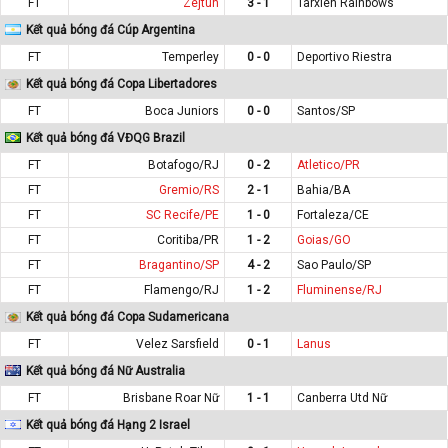
FT
Zejtun
3 - 1
Tarxien Rainbows
Kết quả bóng đá Cúp Argentina
FT
Temperley
0 - 0
Deportivo Riestra
Kết quả bóng đá Copa Libertadores
FT
Boca Juniors
0 - 0
Santos/SP
Kết quả bóng đá VĐQG Brazil
FT
Botafogo/RJ
0 - 2
Atletico/PR
FT
Gremio/RS
2 - 1
Bahia/BA
FT
SC Recife/PE
1 - 0
Fortaleza/CE
FT
Coritiba/PR
1 - 2
Goias/GO
FT
Bragantino/SP
4 - 2
Sao Paulo/SP
FT
Flamengo/RJ
1 - 2
Fluminense/RJ
Kết quả bóng đá Copa Sudamericana
FT
Velez Sarsfield
0 - 1
Lanus
Kết quả bóng đá Nữ Australia
FT
Brisbane Roar Nữ
1 - 1
Canberra Utd Nữ
Kết quả bóng đá Hạng 2 Israel