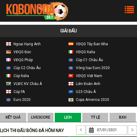
GIẢI ĐẤU
Ngoại Hạng Anh
VĐQG Tây Ban Nha
VĐQG Đức
VĐQG Italia
VĐQG Pháp
Cúp C1 Châu Âu
Cúp C2 Châu Âu
Vòng loại Euro 2020
Cúp Italia
VĐQG Việt Nam
VLWC KV Châu Á
Liên Đoàn Anh
Cúp FA
U23 Châu Á
Euro 2020
Copa America 2020
KẾT QUẢ
LIVESCORE
LỊCH
TỶ LỆ
BXH
LỊCH THI ĐẤU BÓNG ĐÁ HÔM NAY