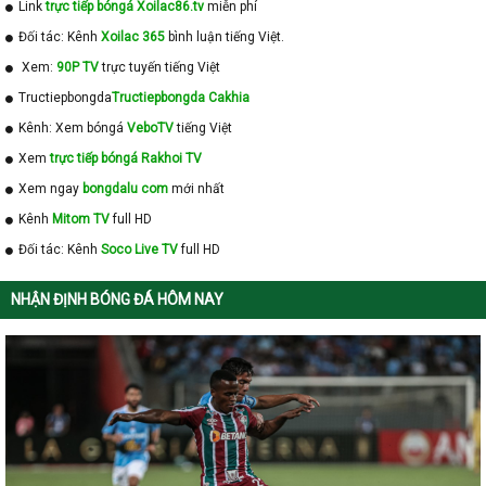
Link
trực tiếp bóngá Xoilac86.tv
miễn phí
Đối tác: Kênh
Xoilac 365
bình luận tiếng Việt.
Xem:
90P TV
trực tuyến tiếng Việt
Tructiepbongda
Tructiepbongda Cakhia
Kênh: Xem bóngá
VeboTV
tiếng Việt
Xem
trực tiếp bóngá Rakhoi TV
Xem ngay
bongdalu com
mới nhất
Kênh
Mitom TV
full HD
Đối tác: Kênh
Soco Live TV
full HD
NHẬN ĐỊNH BÓNG ĐÁ HÔM NAY