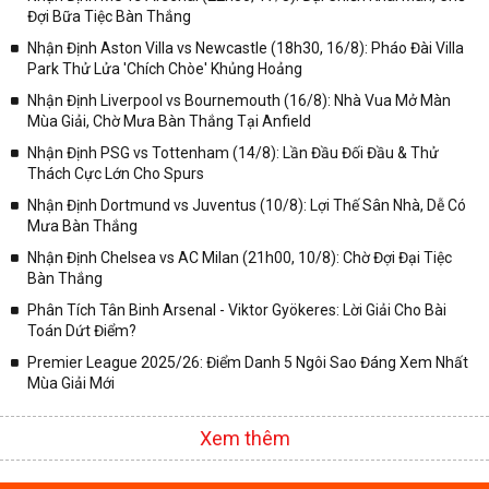
Đợi Bữa Tiệc Bàn Thắng
✓ Giải đấu bóng đá Ngoại hạng Anh;
Nhận Định Aston Villa vs Newcastle (18h30, 16/8): Pháo Đài Villa
✓ Giải bóng Cúp C1 Châu Âu;
Park Thử Lửa 'Chích Chòe' Khủng Hoảng
✓ Giải Cúp C2 Châu Âu;
Nhận Định Liverpool vs Bournemouth (16/8): Nhà Vua Mở Màn
Mùa Giải, Chờ Mưa Bàn Thắng Tại Anfield
✓ Giải VĐQG Tây Ban Nha;
Nhận Định PSG vs Tottenham (14/8): Lần Đầu Đối Đầu & Thử
✓ VĐQG Đức;
Thách Cực Lớn Cho Spurs
✓ Giải VĐQG Italia;
Nhận Định Dortmund vs Juventus (10/8): Lợi Thế Sân Nhà, Dễ Có
✓ VĐQG Pháp;
Mưa Bàn Thắng
Nhận Định Chelsea vs AC Milan (21h00, 10/8): Chờ Đợi Đại Tiệc
✓ Liên Đoàn Anh;
Bàn Thắng
✓ Cúp FA;
Phân Tích Tân Binh Arsenal - Viktor Gyökeres: Lời Giải Cho Bài
✓ U23 Châu Á;
Toán Dứt Điểm?
✓ Euro 2020;
Premier League 2025/26: Điểm Danh 5 Ngôi Sao Đáng Xem Nhất
Mùa Giải Mới
✓ VLWC KV Châu Á;
✓ Copa America 2020;
Xem thêm
✓ Các giải đấu bóng đá khác.