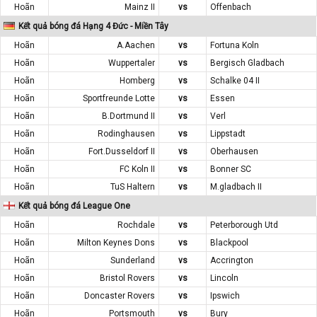
Hoãn
Mainz II
vs
Offenbach
Kết quả bóng đá Hạng 4 Đức - Miền Tây
Hoãn
A.Aachen
vs
Fortuna Koln
Hoãn
Wuppertaler
vs
Bergisch Gladbach
Hoãn
Homberg
vs
Schalke 04 II
Hoãn
Sportfreunde Lotte
vs
Essen
Hoãn
B.Dortmund II
vs
Verl
Hoãn
Rodinghausen
vs
Lippstadt
Hoãn
Fort.Dusseldorf II
vs
Oberhausen
Hoãn
FC Koln II
vs
Bonner SC
Hoãn
TuS Haltern
vs
M.gladbach II
Kết quả bóng đá League One
Hoãn
Rochdale
vs
Peterborough Utd
Hoãn
Milton Keynes Dons
vs
Blackpool
Hoãn
Sunderland
vs
Accrington
Hoãn
Bristol Rovers
vs
Lincoln
Hoãn
Doncaster Rovers
vs
Ipswich
Hoãn
Portsmouth
vs
Bury