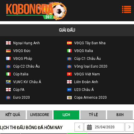
GIẢI ĐẤU
Ngoại Hạng Anh
VĐQG Tây Ban Nha
VĐQG Đức
VĐQG Italia
VĐQG Pháp
Cúp C1 Châu Âu
Cúp C2 Châu Âu
Vòng loại Euro 2020
Cúp Italia
VĐQG Việt Nam
VLWC KV Châu Á
Liên Đoàn Anh
Cúp FA
U23 Châu Á
Euro 2020
Copa America 2020
KẾT QUẢ
LIVESCORE
LỊCH
TỶ LỆ
BXH
LỊCH THI ĐẤU BÓNG ĐÁ HÔM NAY