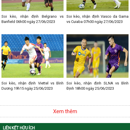
Lịch thi đấu bóng đá các giải nổi bật:
- Lịch thi đấu Ngoại hạng Anh
- Lịch thi đấu La Liga
Soi kèo, nhận định Belgrano vs
Soi kèo, nhận định Vasco da Gama
- Lịch thi đấu Bundesliga
Banfield 06h00 ngày 27/06/2023
vs Cuiaba 07h00 ngày 27/06/2023
- Lịch thi đấu Ligue 1
- Lịch thi đấu Serie A
- Lịch thi đấu V - League
- Lịch thi đấu Cup C1
Soi kèo, nhận định Viettel vs Bình
Soi kèo, nhận định SLNA vs Bình
Dương 19h15 ngày 25/06/2023
Định 18h00 ngày 25/06/2023
Xem thêm
LIÊN KẾT HỮU ÍCH