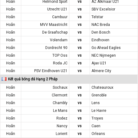
Hoãn
Helmond Sport
vs
AZ Alkmaar U21
Hoãn
Utrecht U21
vs
SBV Excelsior
Hoãn
Cambuur
vs
Telstar
Hoãn
MVV Maastricht
vs
NAC Breda
Hoãn
De Graafschap
vs
Den Bosch
Hoãn
Volendam
vs
Eindhoven
Hoãn
Dordrecht 90
vs
Go Ahead Eagles
Hoãn
TOP Oss
vs
NEC Nijmegen
Hoãn
Roda JC
vs
Ajax U21
Hoãn
PSV Eindhoven U21
vs
Almere City
Kết quả bóng đá Hạng 2 Pháp
Hoãn
Sochaux
vs
Chateauroux
Hoãn
Clermont
vs
Grenoble
Hoãn
Chambly
vs
Lens
Hoãn
Le Mans
vs
Le Havre
Hoãn
Rodez
vs
Troyes
Hoãn
Nancy
vs
Caen
Hoãn
Lorient
vs
Orleans