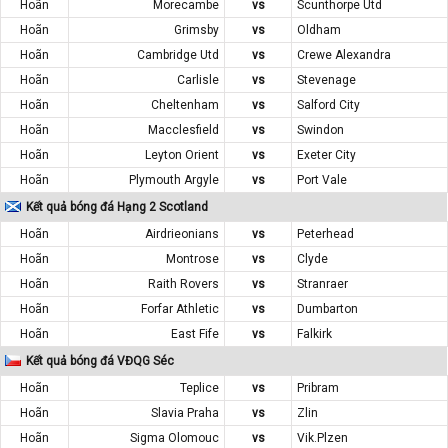
Hoãn
Morecambe
vs
Scunthorpe Utd
Hoãn
Grimsby
vs
Oldham
Hoãn
Cambridge Utd
vs
Crewe Alexandra
Hoãn
Carlisle
vs
Stevenage
Hoãn
Cheltenham
vs
Salford City
Hoãn
Macclesfield
vs
Swindon
Hoãn
Leyton Orient
vs
Exeter City
Hoãn
Plymouth Argyle
vs
Port Vale
Kết quả bóng đá Hạng 2 Scotland
Hoãn
Airdrieonians
vs
Peterhead
Hoãn
Montrose
vs
Clyde
Hoãn
Raith Rovers
vs
Stranraer
Hoãn
Forfar Athletic
vs
Dumbarton
Hoãn
East Fife
vs
Falkirk
Kết quả bóng đá VĐQG Séc
Hoãn
Teplice
vs
Pribram
Hoãn
Slavia Praha
vs
Zlin
Hoãn
Sigma Olomouc
vs
Vik.Plzen