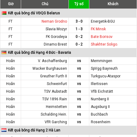
Giờ
Chủ
Tỷ số
Khách
Kết quả bóng đá VĐQG Belarus
FT
Neman Grodno
3 - 0
Energetik-BGU
FT
Slavia Mozyr
1 - 3
FK Minsk
FT
FK Gorodeya
0 - 2
Bate Borisov
FT
Dinamo Brest
0 - 2
Shakhter Soligo.
Kết quả bóng đá Hạng 4 Đức - Bavaria
Hoãn
V. Aschaffenburg
vs
Memmingen
Hoãn
Wacker Burghausen
vs
SpVgg Bayreuth
Hoãn
Greuther Furth II
vs
Turkgucu-Ataspor
Hoãn
Schweinfurt
vs
Illertissen
Hoãn
TSV Aubstadt
vs
VfB Eichstätt
Hoãn
TSV 1896 Rain
vs
Nurnberg II
Hoãn
Heimstetten
vs
Augsburg II
Hoãn
Schalding Hein.
vs
Buchbach
Hoãn
VfR Garching
vs
Rosenheim
Kết quả bóng đá Hạng 2 Hà Lan