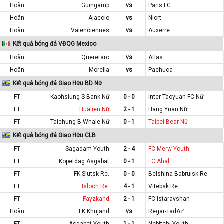
Hoãn
Guingamp
vs
Paris FC
Hoãn
Ajaccio
vs
Niort
Hoãn
Valenciennes
vs
Auxerre
Kết quả bóng đá VĐQG Mexico
Hoãn
Queretaro
vs
Atlas
Hoãn
Morelia
vs
Pachuca
Kết quả bóng đá Giao Hữu BD Nữ
FT
Kaohsiung S Bank Nữ
0 - 0
Inter Taoyuan FC Nữ
FT
Hualien Nữ
2 - 1
Hang Yuan Nữ
FT
Taichung B Whale Nữ
0 - 1
Taipei Bear Nữ
Kết quả bóng đá Giao Hữu CLB
FT
Sagadam Youth
2 - 4
FC Merw Youth
FT
Kopetdag Asgabat
0 - 1
FC Ahal
FT
FK Slutsk Re.
0 - 0
Belshina Babruisk Re.
FT
Isloch Re.
4 - 1
Vitebsk Re.
FT
Fayzkand
2 - 1
FC Istaravshan
Hoãn
FK Khujand
vs
Regar-TadAZ
FT
Asgabat Youth
1 - 1
Nebitchi Youth