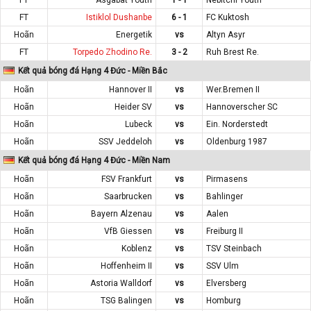
FT
Istiklol Dushanbe
6 - 1
FC Kuktosh
Hoãn
Energetik
vs
Altyn Asyr
FT
Torpedo Zhodino Re.
3 - 2
Ruh Brest Re.
Kết quả bóng đá Hạng 4 Đức - Miền Bắc
Hoãn
Hannover II
vs
Wer.Bremen II
Hoãn
Heider SV
vs
Hannoverscher SC
Hoãn
Lubeck
vs
Ein. Norderstedt
Hoãn
SSV Jeddeloh
vs
Oldenburg 1987
Kết quả bóng đá Hạng 4 Đức - Miền Nam
Hoãn
FSV Frankfurt
vs
Pirmasens
Hoãn
Saarbrucken
vs
Bahlinger
Hoãn
Bayern Alzenau
vs
Aalen
Hoãn
VfB Giessen
vs
Freiburg II
Hoãn
Koblenz
vs
TSV Steinbach
Hoãn
Hoffenheim II
vs
SSV Ulm
Hoãn
Astoria Walldorf
vs
Elversberg
Hoãn
TSG Balingen
vs
Homburg