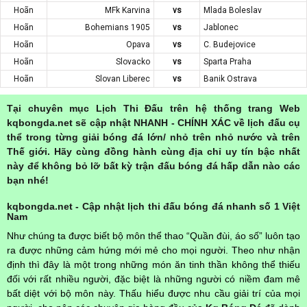
Hoãn
MFk Karvina
vs
Mlada Boleslav
Hoãn
Bohemians 1905
vs
Jablonec
Hoãn
Opava
vs
C. Budejovice
Hoãn
Slovacko
vs
Sparta Praha
Hoãn
Slovan Liberec
vs
Banik Ostrava
Tại chuyên mục Lịch Thi Đấu trên hệ thống trang Web
kqbongda.net sẽ cập nhật NHANH - CHÍNH XÁC về lịch đấu cụ
thể trong từng giải bóng đá lớn/ nhỏ trên nhỏ nước và trên
Thế giới. Hãy cùng đồng hành cùng địa chỉ uy tín bậc nhất
này để không bỏ lỡ bất kỳ trận đấu bóng đá hấp dẫn nào các
bạn nhé!
kqbongda.net - Cập nhật lịch thi đấu bóng đá nhanh số 1 Việt
Nam
Như chúng ta được biết bộ môn thể thao “Quần đùi, áo số” luôn tạo
ra được những cảm hứng mới mẻ cho mọi người. Theo như nhận
định thì đây là một trong những món ăn tinh thần không thể thiếu
đối với rất nhiều người, đặc biệt là những người có niềm đam mê
bất diệt với bộ môn này. Thấu hiểu được nhu cầu giải trí của mọi