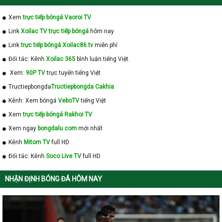
Xem
trực tiếp bóngá Vaoroi TV
Link
Xoilac TV trực tiếp bóngá
hôm nay
Link
trực tiếp bóngá Xoilac86.tv
miễn phí
Đối tác: Kênh
Xoilac 365
bình luận tiếng Việt.
Xem:
90P TV
trực tuyến tiếng Việt
Tructiepbongda
Tructiepbongda Cakhia
Kênh: Xem bóngá
VeboTV
tiếng Việt
Xem
trực tiếp bóngá Rakhoi TV
Xem ngay
bongdalu com
mới nhất
Kênh
Mitom TV
full HD
Đối tác: Kênh
Soco Live TV
full HD
NHẬN ĐỊNH BÓNG ĐÁ HÔM NAY