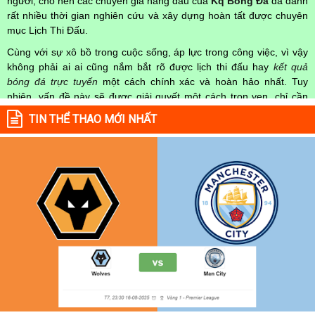
người, cho nên các chuyên gia hàng đầu của
Kq Bóng Đá
đã dành
rất nhiều thời gian nghiên cứu và xây dựng hoàn tất được chuyên
mục Lịch Thi Đấu.
Cùng với sự xô bồ trong cuộc sống, áp lực trong công việc, vì vậy
không phải ai ai cũng nắm bắt rõ được lịch thi đấu hay
kết quả
bóng đá trực tuyến
một cách chính xác và hoàn hảo nhất. Tuy
nhiên, vấn đề này sẽ được giải quyết một cách trọn vẹn, chỉ cần
truy cập vào chuyên mục
Lịch Thi Đấu
của Website
kqbongda.net
TIN THỂ THAO MỚI NHẤT
mọi người hoàn toàn nắm rõ được chính xác về thời gian các trận
đấu bóng đá Việt Nam hay trên Thế giới diễn ra trong thời gian sắp
tới. Hoặc thời gian trận đấu bóng đá đang diễn ra hiện tại,
kết quả
bóng đá
cả 2 đội tuyển bóng đá đang đạt được.
Không chỉ dừng lại ở đó, những người hâm mộ bóng đá có thể cập
nhật được chính xác về lịch phát sóng bóng đá được tường thuật
trực tiếp ở trên những kênh truyền hình thể thao lớn nhất hiện nay
như: VTV3, K+, SCTV, Thể thao TV,... Nếu như bạn không muốn
bỏ lỡ bất kỳ một trận đấu bóng đá nào trong từng mùa giải, hãy
thường xuyên vào chuyên mục
Lịch Thi Đấu
tại chuyên trang
Kqbongda
để cập nhật thông tin chính xác nhất nhé!
Lịch thi đấu được cập nhật chính xác trong toàn bộ các giải