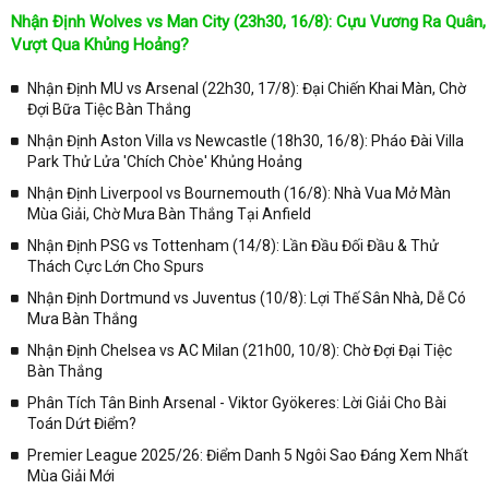
đấu
Nhận Định Wolves vs Man City (23h30, 16/8): Cựu Vương Ra Quân,
Tại
Lịch Thi Đấu
của chuyên trang
kqbongda.net
sẽ cập nhanh
Vượt Qua Khủng Hoảng?
chóng và chính xác nhất thời gian từng trận đấu bóng đá diễn ra ở
trong từng giải đấu như:
Nhận Định MU vs Arsenal (22h30, 17/8): Đại Chiến Khai Màn, Chờ
Đợi Bữa Tiệc Bàn Thắng
✓ Giải đấu bóng đá Ngoại hạng Anh;
Nhận Định Aston Villa vs Newcastle (18h30, 16/8): Pháo Đài Villa
✓ Giải bóng Cúp C1 Châu Âu;
Park Thử Lửa 'Chích Chòe' Khủng Hoảng
✓ Giải Cúp C2 Châu Âu;
Nhận Định Liverpool vs Bournemouth (16/8): Nhà Vua Mở Màn
Mùa Giải, Chờ Mưa Bàn Thắng Tại Anfield
✓ Giải VĐQG Tây Ban Nha;
Nhận Định PSG vs Tottenham (14/8): Lần Đầu Đối Đầu & Thử
✓ VĐQG Đức;
Thách Cực Lớn Cho Spurs
✓ Giải VĐQG Italia;
Nhận Định Dortmund vs Juventus (10/8): Lợi Thế Sân Nhà, Dễ Có
✓ VĐQG Pháp;
Mưa Bàn Thắng
Nhận Định Chelsea vs AC Milan (21h00, 10/8): Chờ Đợi Đại Tiệc
✓ Liên Đoàn Anh;
Bàn Thắng
✓ Cúp FA;
Phân Tích Tân Binh Arsenal - Viktor Gyökeres: Lời Giải Cho Bài
✓ U23 Châu Á;
Toán Dứt Điểm?
✓ Euro 2020;
Premier League 2025/26: Điểm Danh 5 Ngôi Sao Đáng Xem Nhất
Mùa Giải Mới
✓ VLWC KV Châu Á;