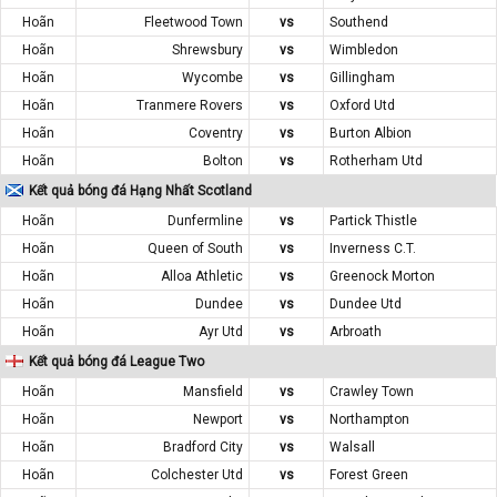
Hoãn
Fleetwood Town
vs
Southend
Hoãn
Shrewsbury
vs
Wimbledon
Hoãn
Wycombe
vs
Gillingham
Hoãn
Tranmere Rovers
vs
Oxford Utd
Hoãn
Coventry
vs
Burton Albion
Hoãn
Bolton
vs
Rotherham Utd
Kết quả bóng đá Hạng Nhất Scotland
Hoãn
Dunfermline
vs
Partick Thistle
Hoãn
Queen of South
vs
Inverness C.T.
Hoãn
Alloa Athletic
vs
Greenock Morton
Hoãn
Dundee
vs
Dundee Utd
Hoãn
Ayr Utd
vs
Arbroath
Kết quả bóng đá League Two
Hoãn
Mansfield
vs
Crawley Town
Hoãn
Newport
vs
Northampton
Hoãn
Bradford City
vs
Walsall
Hoãn
Colchester Utd
vs
Forest Green