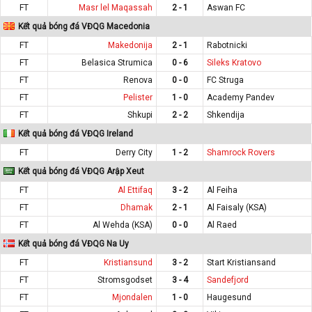
FT
Masr lel Maqassah
2 - 1
Aswan FC
Kết quả bóng đá VĐQG Macedonia
FT
Makedonija
2 - 1
Rabotnicki
FT
Belasica Strumica
0 - 6
Sileks Kratovo
FT
Renova
0 - 0
FC Struga
FT
Pelister
1 - 0
Academy Pandev
FT
Shkupi
2 - 2
Shkendija
Kết quả bóng đá VĐQG Ireland
FT
Derry City
1 - 2
Shamrock Rovers
Kết quả bóng đá VĐQG Arập Xeut
FT
Al Ettifaq
3 - 2
Al Feiha
FT
Dhamak
2 - 1
Al Faisaly (KSA)
FT
Al Wehda (KSA)
0 - 0
Al Raed
Kết quả bóng đá VĐQG Na Uy
FT
Kristiansund
3 - 2
Start Kristiansand
FT
Stromsgodset
3 - 4
Sandefjord
FT
Mjondalen
1 - 0
Haugesund