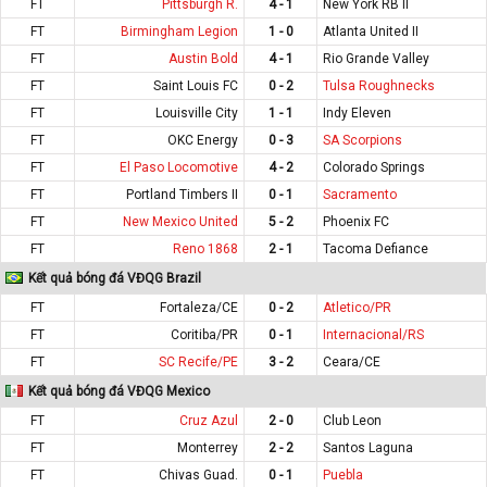
FT
Pittsburgh R.
4 - 1
New York RB II
FT
Birmingham Legion
1 - 0
Atlanta United II
FT
Austin Bold
4 - 1
Rio Grande Valley
FT
Saint Louis FC
0 - 2
Tulsa Roughnecks
FT
Louisville City
1 - 1
Indy Eleven
FT
OKC Energy
0 - 3
SA Scorpions
FT
El Paso Locomotive
4 - 2
Colorado Springs
FT
Portland Timbers II
0 - 1
Sacramento
FT
New Mexico United
5 - 2
Phoenix FC
FT
Reno 1868
2 - 1
Tacoma Defiance
Kết quả bóng đá VĐQG Brazil
FT
Fortaleza/CE
0 - 2
Atletico/PR
FT
Coritiba/PR
0 - 1
Internacional/RS
FT
SC Recife/PE
3 - 2
Ceara/CE
Kết quả bóng đá VĐQG Mexico
FT
Cruz Azul
2 - 0
Club Leon
FT
Monterrey
2 - 2
Santos Laguna
FT
Chivas Guad.
0 - 1
Puebla