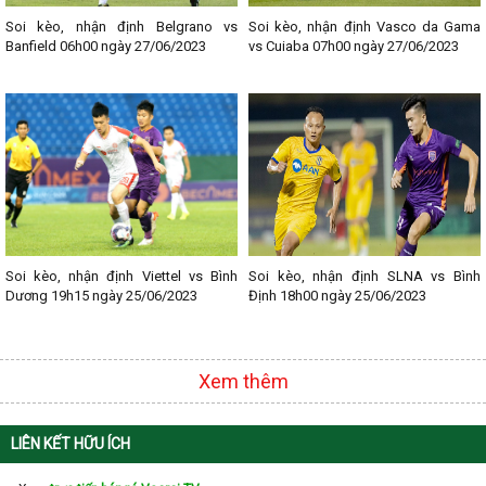
- Lịch thi đấu Ngoại hạng Anh
- Lịch thi đấu La Liga
Soi kèo, nhận định Belgrano vs
Soi kèo, nhận định Vasco da Gama
- Lịch thi đấu Bundesliga
Banfield 06h00 ngày 27/06/2023
vs Cuiaba 07h00 ngày 27/06/2023
- Lịch thi đấu Ligue 1
- Lịch thi đấu Serie A
- Lịch thi đấu V - League
- Lịch thi đấu Cup C1
Soi kèo, nhận định Viettel vs Bình
Soi kèo, nhận định SLNA vs Bình
Dương 19h15 ngày 25/06/2023
Định 18h00 ngày 25/06/2023
Xem thêm
LIÊN KẾT HỮU ÍCH