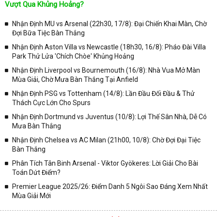
Vượt Qua Khủng Hoảng?
chóng và chính xác nhất thời gian từng trận đấu bóng đá diễn ra ở
trong từng giải đấu như:
Nhận Định MU vs Arsenal (22h30, 17/8): Đại Chiến Khai Màn, Chờ
Đợi Bữa Tiệc Bàn Thắng
✓ Giải đấu bóng đá Ngoại hạng Anh;
Nhận Định Aston Villa vs Newcastle (18h30, 16/8): Pháo Đài Villa
✓ Giải bóng Cúp C1 Châu Âu;
Park Thử Lửa 'Chích Chòe' Khủng Hoảng
✓ Giải Cúp C2 Châu Âu;
Nhận Định Liverpool vs Bournemouth (16/8): Nhà Vua Mở Màn
Mùa Giải, Chờ Mưa Bàn Thắng Tại Anfield
✓ Giải VĐQG Tây Ban Nha;
Nhận Định PSG vs Tottenham (14/8): Lần Đầu Đối Đầu & Thử
✓ VĐQG Đức;
Thách Cực Lớn Cho Spurs
✓ Giải VĐQG Italia;
Nhận Định Dortmund vs Juventus (10/8): Lợi Thế Sân Nhà, Dễ Có
✓ VĐQG Pháp;
Mưa Bàn Thắng
Nhận Định Chelsea vs AC Milan (21h00, 10/8): Chờ Đợi Đại Tiệc
✓ Liên Đoàn Anh;
Bàn Thắng
✓ Cúp FA;
Phân Tích Tân Binh Arsenal - Viktor Gyökeres: Lời Giải Cho Bài
✓ U23 Châu Á;
Toán Dứt Điểm?
✓ Euro 2020;
Premier League 2025/26: Điểm Danh 5 Ngôi Sao Đáng Xem Nhất
Mùa Giải Mới
✓ VLWC KV Châu Á;
✓ Copa America 2020;