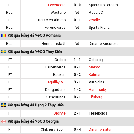
FT
Feyenoord
3 - 0
Sparta Rotterdam
Hoãn
Westerlo
vs
Roda JC
FT
Heracles Almelo
0 - 1
Zwolle
Hoãn
Ferencvaros
vs
Sparta Praha
Kết quả bóng đá VĐQG Romania
Hoãn
Hermannstadt
vs
Dinamo Bucuresti
Kết quả bóng đá VĐQG Thụy Điển
FT
Orebro
1 - 1
Goteborg
FT
Falkenbergs
0 - 1
Malmo
FT
Hacken
0 - 2
Kalmar
FT
Mjallby AIF
3 - 1
AIK Solna
FT
Djurgardens
1 - 2
Hammarby
FT
Ostersunds
0 - 1
Elfsborg
Kết quả bóng đá Hạng 2 Thụy Điển
FT
Orgryte
2 - 1
Trelleborgs
Kết quả bóng đá VĐQG Georgia
FT
Chikhura Sach.
0 - 4
Dinamo Batumi