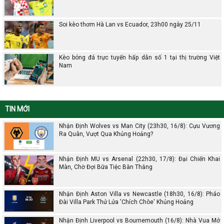
Soi kèo thơm Hà Lan vs Ecuador, 23h00 ngày 25/11
Kèo bóng đá trực tuyến hấp dẫn số 1 tại thị trường Việt
Nam
TIN MỚI
Nhận Định Wolves vs Man City (23h30, 16/8): Cựu Vương
Ra Quân, Vượt Qua Khủng Hoảng?
Nhận Định MU vs Arsenal (22h30, 17/8): Đại Chiến Khai
Màn, Chờ Đợi Bữa Tiệc Bàn Thắng
Nhận Định Aston Villa vs Newcastle (18h30, 16/8): Pháo
Đài Villa Park Thử Lửa 'Chích Chòe' Khủng Hoảng
Nhận Định Liverpool vs Bournemouth (16/8): Nhà Vua Mở