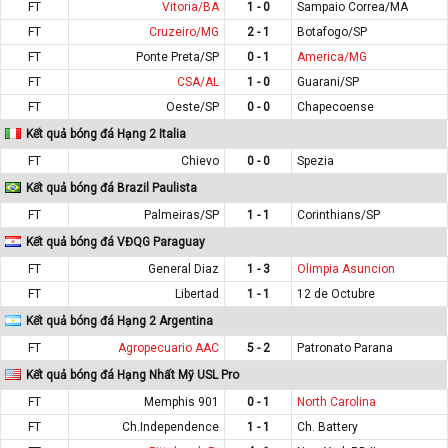
FT
Vitoria/BA
1 - 0
Sampaio Correa/MA
FT
Cruzeiro/MG
2 - 1
Botafogo/SP
FT
Ponte Preta/SP
0 - 1
America/MG
FT
CSA/AL
1 - 0
Guarani/SP
FT
Oeste/SP
0 - 0
Chapecoense
Kết quả bóng đá Hạng 2 Italia
FT
Chievo
0 - 0
Spezia
Kết quả bóng đá Brazil Paulista
FT
Palmeiras/SP
1 - 1
Corinthians/SP
Kết quả bóng đá VĐQG Paraguay
FT
General Diaz
1 - 3
Olimpia Asuncion
FT
Libertad
1 - 1
12 de Octubre
Kết quả bóng đá Hạng 2 Argentina
FT
Agropecuario AAC
5 - 2
Patronato Parana
Kết quả bóng đá Hạng Nhất Mỹ USL Pro
FT
Memphis 901
0 - 1
North Carolina
FT
Ch.Independence
1 - 1
Ch. Battery