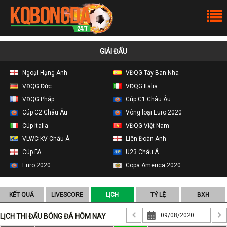
GIẢI ĐẤU
Ngoại Hạng Anh
VĐQG Tây Ban Nha
VĐQG Đức
VĐQG Italia
VĐQG Pháp
Cúp C1 Châu Âu
Cúp C2 Châu Âu
Vòng loại Euro 2020
Cúp Italia
VĐQG Việt Nam
VLWC KV Châu Á
Liên Đoàn Anh
Cúp FA
U23 Châu Á
Euro 2020
Copa America 2020
KẾT QUẢ
LIVESCORE
LỊCH
TỶ LỆ
BXH
LỊCH THI ĐẤU BÓNG ĐÁ HÔM NAY