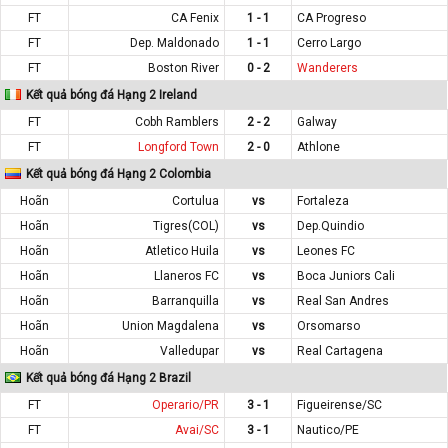
FT
CA Fenix
1 - 1
CA Progreso
FT
Dep. Maldonado
1 - 1
Cerro Largo
FT
Boston River
0 - 2
Wanderers
Kết quả bóng đá Hạng 2 Ireland
FT
Cobh Ramblers
2 - 2
Galway
FT
Longford Town
2 - 0
Athlone
Kết quả bóng đá Hạng 2 Colombia
Hoãn
Cortulua
vs
Fortaleza
Hoãn
Tigres(COL)
vs
Dep.Quindio
Hoãn
Atletico Huila
vs
Leones FC
Hoãn
Llaneros FC
vs
Boca Juniors Cali
Hoãn
Barranquilla
vs
Real San Andres
Hoãn
Union Magdalena
vs
Orsomarso
Hoãn
Valledupar
vs
Real Cartagena
Kết quả bóng đá Hạng 2 Brazil
FT
Operario/PR
3 - 1
Figueirense/SC
FT
Avai/SC
3 - 1
Nautico/PE