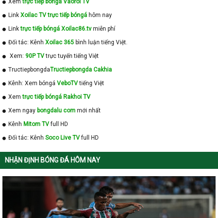
Xem
trực tiếp bóngá Vaoroi TV
Link
Xoilac TV trực tiếp bóngá
hôm nay
Link
trực tiếp bóngá Xoilac86.tv
miễn phí
Đối tác: Kênh
Xoilac 365
bình luận tiếng Việt.
Xem:
90P TV
trực tuyến tiếng Việt
Tructiepbongda
Tructiepbongda Cakhia
Kênh: Xem bóngá
VeboTV
tiếng Việt
Xem
trực tiếp bóngá Rakhoi TV
Xem ngay
bongdalu com
mới nhất
Kênh
Mitom TV
full HD
Đối tác: Kênh
Soco Live TV
full HD
NHẬN ĐỊNH BÓNG ĐÁ HÔM NAY