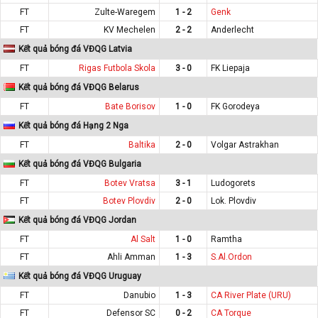
FT
Zulte-Waregem
1 - 2
Genk
FT
KV Mechelen
2 - 2
Anderlecht
Kết quả bóng đá VĐQG Latvia
FT
Rigas Futbola Skola
3 - 0
FK Liepaja
Kết quả bóng đá VĐQG Belarus
FT
Bate Borisov
1 - 0
FK Gorodeya
Kết quả bóng đá Hạng 2 Nga
FT
Baltika
2 - 0
Volgar Astrakhan
Kết quả bóng đá VĐQG Bulgaria
FT
Botev Vratsa
3 - 1
Ludogorets
FT
Botev Plovdiv
2 - 0
Lok. Plovdiv
Kết quả bóng đá VĐQG Jordan
FT
Al Salt
1 - 0
Ramtha
FT
Ahli Amman
1 - 3
S.Al.Ordon
Kết quả bóng đá VĐQG Uruguay
FT
Danubio
1 - 3
CA River Plate (URU)
FT
Defensor SC
0 - 2
CA Torque