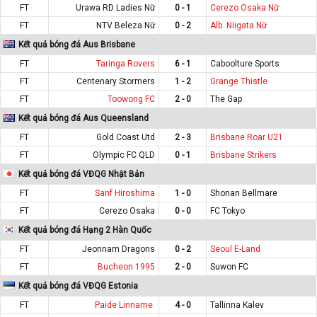
FT
Urawa RD Ladies Nữ
0 - 1
Cerezo Osaka Nữ
FT
NTV Beleza Nữ
0 - 2
Alb. Niigata Nữ
Kết quả bóng đá Aus Brisbane
FT
Taringa Rovers
6 - 1
Caboolture Sports
FT
Centenary Stormers
1 - 2
Grange Thistle
FT
Toowong FC
2 - 0
The Gap
Kết quả bóng đá Aus Queensland
FT
Gold Coast Utd
2 - 3
Brisbane Roar U21
FT
Olympic FC QLD
0 - 1
Brisbane Strikers
Kết quả bóng đá VĐQG Nhật Bản
FT
Sanf Hiroshima
1 - 0
Shonan Bellmare
FT
Cerezo Osaka
0 - 0
FC Tokyo
Kết quả bóng đá Hạng 2 Hàn Quốc
FT
Jeonnam Dragons
0 - 2
Seoul E-Land
FT
Bucheon 1995
2 - 0
Suwon FC
Kết quả bóng đá VĐQG Estonia
FT
Paide Linname.
4 - 0
Tallinna Kalev