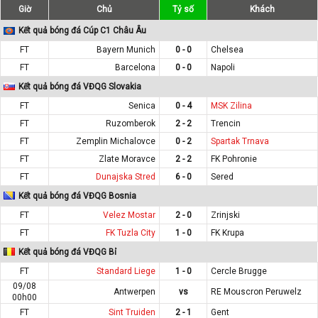
Giờ
Chủ
Tỷ số
Khách
Kết quả bóng đá Cúp C1 Châu Âu
FT
Bayern Munich
0 - 0
Chelsea
FT
Barcelona
0 - 0
Napoli
Kết quả bóng đá VĐQG Slovakia
FT
Senica
0 - 4
MSK Zilina
FT
Ruzomberok
2 - 2
Trencin
FT
Zemplin Michalovce
0 - 2
Spartak Trnava
FT
Zlate Moravce
2 - 2
FK Pohronie
FT
Dunajska Stred
6 - 0
Sered
Kết quả bóng đá VĐQG Bosnia
FT
Velez Mostar
2 - 0
Zrinjski
FT
FK Tuzla City
1 - 0
FK Krupa
Kết quả bóng đá VĐQG Bỉ
FT
Standard Liege
1 - 0
Cercle Brugge
09/08
Antwerpen
vs
RE Mouscron Peruwelz
00h00
FT
Sint Truiden
2 - 1
Gent