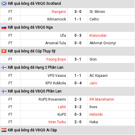
Kết quả bóng đá VĐQG Scotland
FT
Rangers
3 - 0
St. Mirren
FT
Kilmarnock
1 - 1
Celtic
Kết quả bóng đá VĐQG Nga
FT
Ufa
0 - 3
Krasnodar
FT
Arsenal-Tula
0 - 0
Akhmat Groznyi
Kết quả bóng đá Cúp Thụy Sỹ
FT
Young Boys
3 - 1
Sion
Kết quả bóng đá Hạng 2 Phần Lan
FT
VPS Vaasa
1 - 1
AC Kajaani
FT
KPV Kokkola
0 - 4
Jaro
Kết quả bóng đá VĐQG Phần Lan
FT
RoPS Rovaniemi
2 - 3
IFK Mariehamn
FT
Lahti
3 - 2
Ilves
FT
KuPS
0 - 3
Helsinki
FT
Inter Turku
2 - 0
Haka
Kết quả bóng đá VĐQG Ai Cập