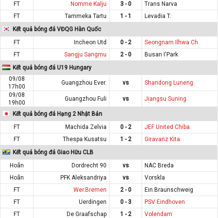
FT
Nomme Kalju
3 - 0
Trans Narva
FT
Tammeka Tartu
1 - 1
Levadia T.
Kết quả bóng đá VĐQG Hàn Quốc
FT
Incheon Utd
0 - 2
Seongnam Ilhwa Ch.
FT
Sangju Sangmu
2 - 0
Busan I'Park
Kết quả bóng đá U19 Hungary
09/08
Guangzhou Ever.
vs
Shandong Luneng
17h00
09/08
Guangzhou Fuli
vs
Jiangsu Suning
19h00
Kết quả bóng đá Hạng 2 Nhật Bản
FT
Machida Zelvia
0 - 2
JEF United Chiba
FT
Thespa Kusatsu
1 - 2
Giravanz Kita.
Kết quả bóng đá Giao Hữu CLB
Hoãn
Dordrecht 90
vs
NAC Breda
Hoãn
PFK Aleksandriya
vs
Vorskla
FT
Wer.Bremen
2 - 0
Ein.Braunschweig
FT
Uerdingen
0 - 3
PSV Eindhoven
FT
De Graafschap
1 - 2
Volendam