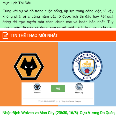
mục Lịch Thi Đấu.
Cùng với sự xô bồ trong cuộc sống, áp lực trong công việc, vì vậy
không phải ai ai cũng nắm bắt rõ được lịch thi đấu hay
kết quả
bóng đá trực tuyến
một cách chính xác và hoàn hảo nhất. Tuy
nhiên, vấn đề này sẽ được giải quyết một cách trọn vẹn, chỉ cần
truy cập vào chuyên mục
Lịch Thi Đấu
của Website
kqbongda.net
TIN THỂ THAO MỚI NHẤT
mọi người hoàn toàn nắm rõ được chính xác về thời gian các trận
đấu bóng đá Việt Nam hay trên Thế giới diễn ra trong thời gian sắp
tới. Hoặc thời gian trận đấu bóng đá đang diễn ra hiện tại,
kết quả
bóng đá
cả 2 đội tuyển bóng đá đang đạt được.
Không chỉ dừng lại ở đó, những người hâm mộ bóng đá có thể cập
nhật được chính xác về lịch phát sóng bóng đá được tường thuật
trực tiếp ở trên những kênh truyền hình thể thao lớn nhất hiện nay
như: VTV3, K+, SCTV, Thể thao TV,... Nếu như bạn không muốn
bỏ lỡ bất kỳ một trận đấu bóng đá nào trong từng mùa giải, hãy
thường xuyên vào chuyên mục
Lịch Thi Đấu
tại chuyên trang
Kqbongda
để cập nhật thông tin chính xác nhất nhé!
Lịch thi đấu được cập nhật chính xác trong toàn bộ các giải
đấu
Nhận Định Wolves vs Man City (23h30, 16/8): Cựu Vương Ra Quân,
Tại
Lịch Thi Đấu
của chuyên trang
kqbongda.net
sẽ cập nhanh