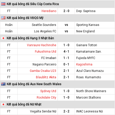
Kết quả bóng đá Siêu Cúp Costa Rica
FT
Herediano
2 - 0
Dep. Saprissa
Kết quả bóng đá VĐQG Mỹ
Hoãn
Seattle Sounders
vs
Sporting Kansas
Hoãn
Los Angeles FC
vs
New England
Kết quả bóng đá Hạng 3 Nhật Bản
FT
Vanraure Hachinohe
1 - 0
Gainare Tottori
FT
Fukushima Utd
4 - 1
Kamatamare San.
FT
FC Imabari
1 - 1
Fujieda MYFC
FT
Nagano Parceiro
0 - 1
Kagoshima
FT
Gamba Osaka U23
2 - 1
Azul Claro Numazu
FT
Blaublitz Akita
2 - 1
Roas. Kumamoto
Kết quả bóng đá Aus New South Wales
FT
Sydney Utd
1 - 0
North Shore Mariners
FT
Rockdale City
1 - 0
Marconi Stallions
Kết quả bóng đá Nữ Nhật
FT
Vegalta Sendai Nữ
2 - 2
INAC Leonessa Nữ