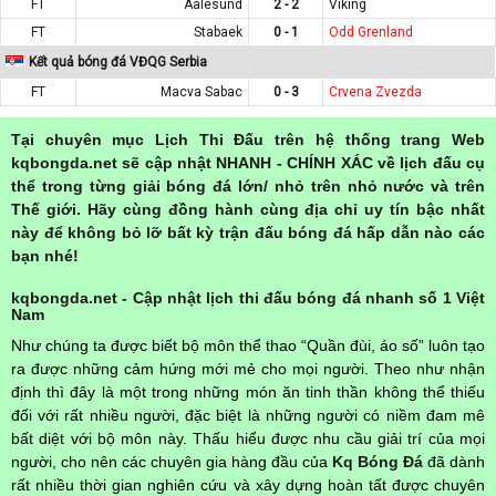
FT
Aalesund
2 - 2
Viking
FT
Stabaek
0 - 1
Odd Grenland
Kết quả bóng đá VĐQG Serbia
FT
Macva Sabac
0 - 3
Crvena Zvezda
Tại chuyên mục Lịch Thi Đấu trên hệ thống trang Web
kqbongda.net sẽ cập nhật NHANH - CHÍNH XÁC về lịch đấu cụ
thể trong từng giải bóng đá lớn/ nhỏ trên nhỏ nước và trên
Thế giới. Hãy cùng đồng hành cùng địa chỉ uy tín bậc nhất
này để không bỏ lỡ bất kỳ trận đấu bóng đá hấp dẫn nào các
bạn nhé!
kqbongda.net - Cập nhật lịch thi đấu bóng đá nhanh số 1 Việt
Nam
Như chúng ta được biết bộ môn thể thao “Quần đùi, áo số” luôn tạo
ra được những cảm hứng mới mẻ cho mọi người. Theo như nhận
định thì đây là một trong những món ăn tinh thần không thể thiếu
đối với rất nhiều người, đặc biệt là những người có niềm đam mê
bất diệt với bộ môn này. Thấu hiểu được nhu cầu giải trí của mọi
người, cho nên các chuyên gia hàng đầu của
Kq Bóng Đá
đã dành
rất nhiều thời gian nghiên cứu và xây dựng hoàn tất được chuyên