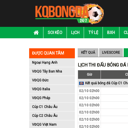
SOI KÈO
LỊCH
TỶ LỆ
BXH
C
KẾT QUẢ
LIVESCORE
ĐƯỢC QUAN TÂM
Ngoại Hạng Anh
LỊCH THI ĐẤU BÓNG ĐÁ
VĐQG Tây Ban Nha
Giờ
C
VĐQG Đức
Kết quả bóng đá Cúp C1 Ch
VĐQG Italia
02/10 02h00
VĐQG Pháp
02/10 02h00
02/10 02h00
Cúp C1 Châu Âu
02/10 02h00
Cúp C2 Châu Âu
02/10 02h00
VĐQG Việt Nam
02/10 02h00