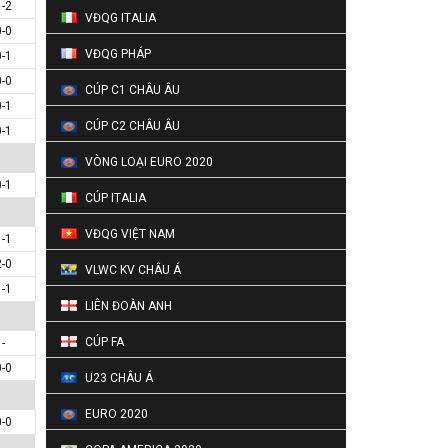
1-2
VĐQG ITALIA
0-0
VĐQG PHÁP
0-1
0-0
CÚP C1 CHÂU ÂU
0-1
CÚP C2 CHÂU ÂU
0-1
VÒNG LOẠI EURO 2020
0-1
CÚP ITALIA
VĐQG VIỆT NAM
1-1
2-0
VLWC KV CHÂU Á
1-1
LIÊN ĐOÀN ANH
CÚP FA
-
0-0
U23 CHÂU Á
EURO 2020
0-0