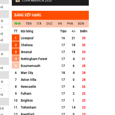
COPA AMERICA 2020
0-0
BẢNG XẾP HẠNG
1-0
NHA
TBN
ITA
DUC
VN
PHA
BDN
1-1
TT
Đội bóng
Trận
+/-
Điểm
0-0
1
Liverpool
16
21
39
0-0
2
Chelsea
17
18
35
3
Arsenal
17
18
33
1-0
4
Nottingham Forest
17
4
31
5
Bournemouth
17
6
28
0-0
6
Man City
18
4
28
7
Aston Villa
17
0
28
1-0
8
Newcastle
17
6
26
-
9
Fulham
17
2
25
0-0
10
Brighton
17
1
25
11
Tottenham
17
14
23
0-0
12
Brentford
17
0
23
4-0