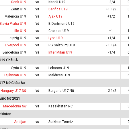
Genk U19
vs
Napoli U19
- 3/4
Zenit U19
vs
Benfica U19
+1 1/2
Valencia U19
vs
Ajax U19
+1/2
Slavia Praha U19
vs
B.Dortmund U19
Lille U19
vs
Chelsea U19
+1
Leipzig U19
vs
Lyon U19
+1/4
Liverpool U19
vs
RB Salzburg U19
- 1 1/4
Barcelona U19
vs
Inter Milan U19
- 1/4
 U19 Châu Á
Syria U19
vs
Lebanon U19
Tajikistan U19
vs
Maldives U19
 U17 Nữ Châu Âu
Hungary U17 Nữ
vs
Bulgaria U17 Nữ
- 2 1/2
 Euro Nữ 2021
Macedonia Nữ
vs
Kazakhstan Nữ
ekistan
Andijan
vs
Surkhon Termiz