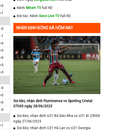
0-0
Kênh
Mitom TV
full HD
0-1
Đối tác: Kênh
Soco Live TV
full HD
NHẬN ĐỊNH BÓNG ĐÁ HÔM NAY
1-0
1-1
0-0
0-0
0-0
0-0
0-3
1-0
0-0
Soi kèo, nhận định Fluminense vs Sporting Cristal
0-0
07h00 ngày 28/06/2023
1-0
Soi kèo, nhận định U21 Bồ Đào Nha vs U21 Bỉ 23h00
ngày 27/06/2023
0-1
Soi kèo, nhận định U21 Hà Lan vs U21 Georgia