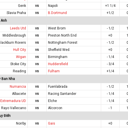
Genk
vs
Napoli
+1 1/4
Slavia Praha
vs
B.Dortmund
+1/2
 Anh
Leeds Utd
vs
West Brom
- 1/2
Middlesbrough
vs
Preston North End
+0
Blackburn Rovers
vs
Nottingham Forest
- 1/2
Hull City
vs
Sheffield Wed.
+0
Wigan
vs
Birmingham
- 1/4
Stoke City
vs
Huddersfield
- 3/4
Reading
vs
Fulham
+1/4
y Ban Nha
Numancia
vs
Fuenlabrada
- 1/2
Albacete
vs
Racing Santander
- 1/4
Extremadura UD
vs
Elche
- 1/4
Rayo Vallecano
vs
Alcorcon
- 1
ụy Điển
Norrby
vs
Gais
+0