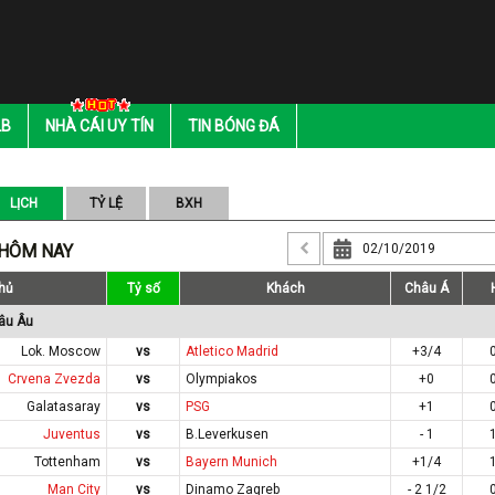
LB
NHÀ CÁI UY TÍN
TIN BÓNG ĐÁ
LỊCH
TỶ LỆ
BXH
 HÔM NAY
hủ
Tỷ số
Khách
Châu Á
âu Âu
Lok. Moscow
vs
Atletico Madrid
+3/4
Crvena Zvezda
vs
Olympiakos
+0
Galatasaray
vs
PSG
+1
Juventus
vs
B.Leverkusen
- 1
Tottenham
vs
Bayern Munich
+1/4
Man City
vs
Dinamo Zagreb
- 2 1/2