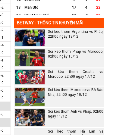
0-2
13
Man Utd
17
-1
22
4-0
14
West Ham Utd
17
-8
20
2-0
BETWAY - THÔNG TIN KHUYẾN MÃI
15
Everton
17
-7
17
0-2
Soi kèo thơm Argentina vs Pháp,
16
Crystal Palace
17
-8
16
22h00 ngày 18/12
0-1
17
Leicester City
17
-16
14
0-4
18
Ipswich
17
-16
12
Soi kèo thơm Pháp vs Morocco,
2-0
19
Wolves
17
-13
12
02h00 ngày 15/12
1-1
20
Southampton
17
-25
6
7-0
Soi kèo thơm Croatia vs
0-2
Morocco, 22h00 ngày 17/12
1-0
Soi kèo thơm Morocco vs Bồ Đào
5-0
Nha, 22h00 ngày 10/12
0-0
Soi kèo thơm Anh vs Pháp, 02h00
0-0
ngày 11/12
0-0
Soi kèo thơm Hà Lan vs