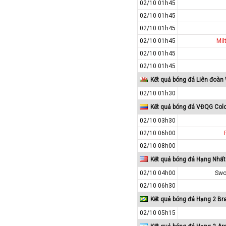
02/10 01h45
Colombia
02/10 01h45
Costa Rica
02/10 01h45
Croatia
02/10 01h45
Mil
02/10 01h45
Ecuador
02/10 01h45
Estonia
Kết quả bóng đá Liên đoàn
Georgia
02/10 01h30
Gibralta
Kết quả bóng đá VĐQG Col
Honduras
02/10 03h30
Hungary
02/10 06h00
Hy Lạp
02/10 08h00
Hà Lan
Kết quả bóng đá Hạng Nhất
Hàn Quốc
02/10 04h00
Swo
Hồng Kông
02/10 06h30
Kết quả bóng đá Hạng 2 Bra
Iceland
02/10 05h15
Indonesia