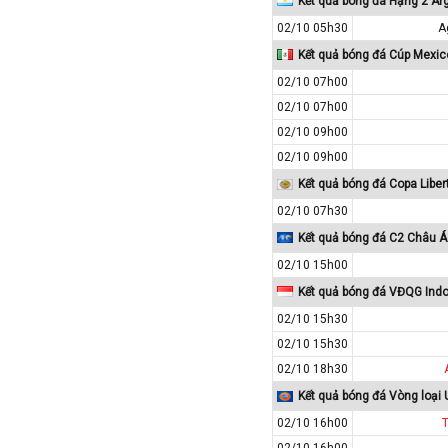
Kết quả bóng đá Hạng 2 Ar
Iran
02/10 05h30
A
Iraq
Kết quả bóng đá Cúp Mexic
Ireland
02/10 07h00
Israel
02/10 07h00
Italia
02/10 09h00
Jordan
02/10 09h00
Kazakhstan
Kết quả bóng đá Copa Libe
Kosovo
02/10 07h30
Kết quả bóng đá C2 Châu Á
Kuwait
02/10 15h00
Lao
Kết quả bóng đá VĐQG Ind
Latvia
02/10 15h30
Li băng
02/10 15h30
Liechtenstein
02/10 18h30
Lithuania
Kết quả bóng đá Vòng loại
Luxembourg
02/10 16h00
Ma rốc
02/10 16h00