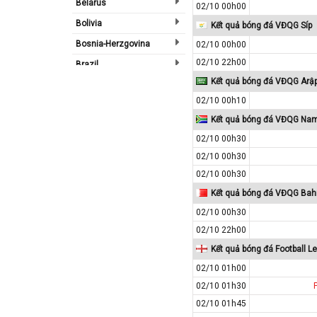
Belarus
02/10 00h00
Bolivia
Kết quả bóng đá VĐQG Síp
Bosnia-Herzgovina
02/10 00h00
02/10 22h00
Brazil
Kết quả bóng đá VĐQG Arậ
Bulgary
02/10 00h10
Bắc Ireland
Kết quả bóng đá VĐQG Nam
Bắc Mỹ
02/10 00h30
Bỉ
02/10 00h30
Bồ Đào Nha
02/10 00h30
Campuchia
Kết quả bóng đá VĐQG Bah
Canada
02/10 00h30
Chi Lê
02/10 22h00
Châu Phi
Kết quả bóng đá Football L
02/10 01h00
Châu Á
02/10 01h30
Châu Âu
02/10 01h45
Châu Úc