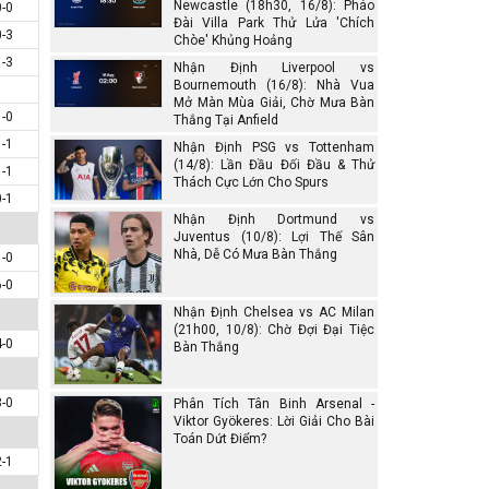
Newcastle (18h30, 16/8): Pháo
0-0
Đài Villa Park Thử Lửa 'Chích
0-3
Chòe' Khủng Hoảng
1-3
Nhận Định Liverpool vs
Bournemouth (16/8): Nhà Vua
Mở Màn Mùa Giải, Chờ Mưa Bàn
1-0
Thắng Tại Anfield
1-1
Nhận Định PSG vs Tottenham
(14/8): Lần Đầu Đối Đầu & Thử
1-1
Thách Cực Lớn Cho Spurs
0-1
Nhận Định Dortmund vs
Juventus (10/8): Lợi Thế Sân
Nhà, Dễ Có Mưa Bàn Thắng
1-0
6-0
Nhận Định Chelsea vs AC Milan
(21h00, 10/8): Chờ Đợi Đại Tiệc
4-0
Bàn Thắng
3-0
Phân Tích Tân Binh Arsenal -
Viktor Gyökeres: Lời Giải Cho Bài
Toán Dứt Điểm?
2-1