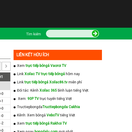
Tìm kiếm
LIÊN KẾT HỮU ÍCH
Xem
trực tiếp bóngá Vaoroi TV
Link
Xoilac TV trực tiếp bóngá
hôm nay
H1
Link
trực tiếp bóngá Xoilac86.tv
miễn phí
Đối tác: Kênh
Xoilac 365
bình luận tiếng Việt.
0-0
Xem:
90P TV
trực tuyến tiếng Việt
0-1
Tructiepbongda
Tructiepbongda Cakhia
0-0
Kênh: Xem bóngá
VeboTV
tiếng Việt
1-0
1-2
Xem
trực tiếp bóngá Rakhoi TV
0-0
Xem ngay
bongdalu com
mới nhất