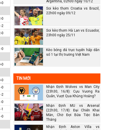
Argentina, 02h00 ngày 10/12
0-0
Soi kèo thơm Croatia vs Brazil,
22h00 ngày 09/12
2-0
1-2
Soi kèo thơm Hà Lan vs Ecuador,
2-0
23h00 ngày 25/11
1-0
Kèo bóng đá trực tuyến hấp dẫn
số 1 tại thị trường Việt Nam
0-0
TIN MỚI
0-0
Nhận Định Wolves vs Man City
1-0
(23h30, 16/8): Cựu Vương Ra
1-2
Quân, Vượt Qua Khủng Hoảng?
1-0
Nhận Định MU vs Arsenal
1-1
(22h30, 17/8): Đại Chiến Khai
Màn, Chờ Đợi Bữa Tiệc Bàn
1-0
Thắng
Nhận Định Aston Villa vs