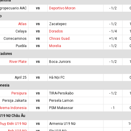
gentina
gropecuario AAC
vs
Deportivo Moron
- 1/2
o
Atlas
vs
Zacatepec
- 1/2
Celaya
vs
Dorados
- 1/4
Correcaminos
vs
Chivas Guad.
+1/4
Puebla
vs
Morelia
- 1/2
rtadores
River Plate
vs
Boca Juniors
- 1/2
April 25
vs
Hà Nội FC
onesia
Persipura
vs
TIRA-Persikabo
- 1/2
Persija Jakarta
vs
Persela Lamon
Arema Indonesia
vs
PSM Makassar
- 1
 U19 Nữ Châu Âu
Thụy Điển U19 Nữ
vs
Armenia U19 Nữ
1
Anh U19 Nữ
vs
Síp U19 Nữ