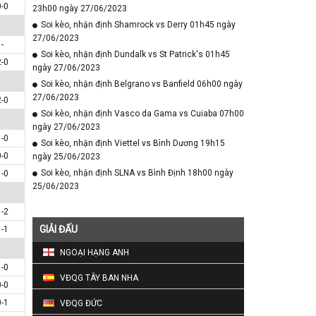
0-0
23h00 ngày 27/06/2023
Soi kèo, nhận định Shamrock vs Derry 01h45 ngày
27/06/2023
-
Soi kèo, nhận định Dundalk vs St Patrick's 01h45
2-0
ngày 27/06/2023
Soi kèo, nhận định Belgrano vs Banfield 06h00 ngày
27/06/2023
2-0
Soi kèo, nhận định Vasco da Gama vs Cuiaba 07h00
ngày 27/06/2023
1-0
Soi kèo, nhận định Viettel vs Bình Dương 19h15
0-0
ngày 25/06/2023
Soi kèo, nhận định SLNA vs Bình Định 18h00 ngày
1-0
25/06/2023
1-2
GIẢI ĐẤU
1-1
NGOẠI HẠNG ANH
1-0
VĐQG TÂY BAN NHA
0-0
0-1
VĐQG ĐỨC