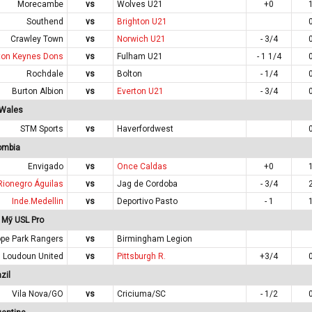
Morecambe
vs
Wolves U21
+0
Southend
vs
Brighton U21
Crawley Town
vs
Norwich U21
- 3/4
ton Keynes Dons
vs
Fulham U21
- 1 1/4
Rochdale
vs
Bolton
- 1/4
Burton Albion
vs
Everton U21
- 3/4
 Wales
STM Sports
vs
Haverfordwest
ombia
Envigado
vs
Once Caldas
+0
Rionegro Águilas
vs
Jag de Cordoba
- 3/4
Inde.Medellin
vs
Deportivo Pasto
- 1
 Mỹ USL Pro
pe Park Rangers
vs
Birmingham Legion
Loudoun United
vs
Pittsburgh R.
+3/4
zil
Vila Nova/GO
vs
Criciuma/SC
- 1/2