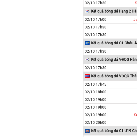
Paraguay
02/10 17h30
S
Kết quả bóng đá Hạng 2 H
Peru
02/10 17h00
J
Pháp
02/10 17h30
Phần Lan
02/10 17h30
Qatar
Kết quả bóng đá C1 Châu Á
Quốc Tế
02/10 17h30
Rumany
Kết quả bóng đá VĐQG Hà
San Marino
02/10 17h30
Scotland
Kết quả bóng đá VĐQG Thái
Serbia
02/10 17h45
Singapore
02/10 18h00
02/10 19h00
Slovakia
02/10 19h00
Slovenia
02/10 19h00
S
Syria
02/10 20h00
Séc
Kết quả bóng đá C1 U19 C
Síp