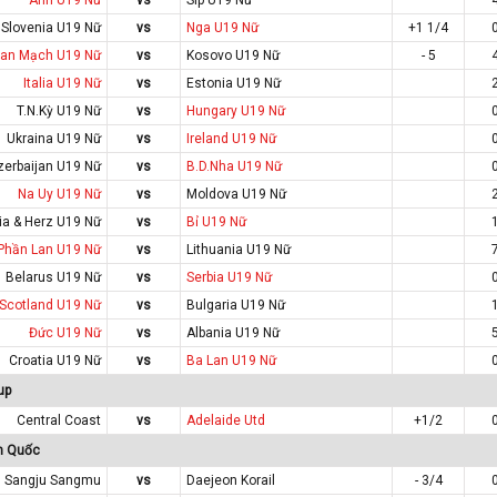
Slovenia U19 Nữ
vs
Nga U19 Nữ
+1 1/4
an Mạch U19 Nữ
vs
Kosovo U19 Nữ
- 5
Italia U19 Nữ
vs
Estonia U19 Nữ
T.N.Kỳ U19 Nữ
vs
Hungary U19 Nữ
Ukraina U19 Nữ
vs
Ireland U19 Nữ
zerbaijan U19 Nữ
vs
B.D.Nha U19 Nữ
Na Uy U19 Nữ
vs
Moldova U19 Nữ
ia & Herz U19 Nữ
vs
Bỉ U19 Nữ
Phần Lan U19 Nữ
vs
Lithuania U19 Nữ
Belarus U19 Nữ
vs
Serbia U19 Nữ
Scotland U19 Nữ
vs
Bulgaria U19 Nữ
Đức U19 Nữ
vs
Albania U19 Nữ
Croatia U19 Nữ
vs
Ba Lan U19 Nữ
up
Central Coast
vs
Adelaide Utd
+1/2
n Quốc
Sangju Sangmu
vs
Daejeon Korail
- 3/4