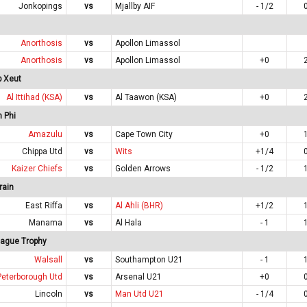
Jonkopings
vs
Mjallby AIF
- 1/2
Anorthosis
vs
Apollon Limassol
Anorthosis
vs
Apollon Limassol
+0
p Xeut
Al Ittihad (KSA)
vs
Al Taawon (KSA)
+0
 Phi
Amazulu
vs
Cape Town City
+0
Chippa Utd
vs
Wits
+1/4
Kaizer Chiefs
vs
Golden Arrows
- 1/2
rain
East Riffa
vs
Al Ahli (BHR)
+1/2
Manama
vs
Al Hala
- 1
eague Trophy
Walsall
vs
Southampton U21
- 1
Peterborough Utd
vs
Arsenal U21
+0
Lincoln
vs
Man Utd U21
- 1/4