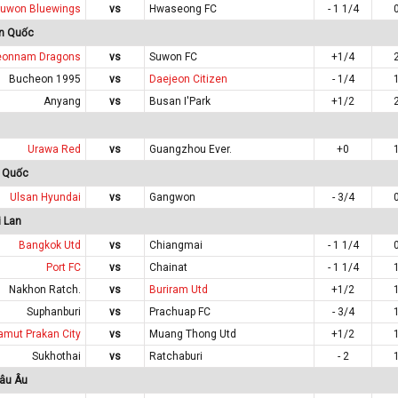
uwon Bluewings
vs
Hwaseong FC
- 1 1/4
àn Quốc
eonnam Dragons
vs
Suwon FC
+1/4
Bucheon 1995
vs
Daejeon Citizen
- 1/4
Anyang
vs
Busan I'Park
+1/2
Urawa Red
vs
Guangzhou Ever.
+0
n Quốc
Ulsan Hyundai
vs
Gangwon
- 3/4
 Lan
Bangkok Utd
vs
Chiangmai
- 1 1/4
Port FC
vs
Chainat
- 1 1/4
Nakhon Ratch.
vs
Buriram Utd
+1/2
Suphanburi
vs
Prachuap FC
- 3/4
amut Prakan City
vs
Muang Thong Utd
+1/2
Sukhothai
vs
Ratchaburi
- 2
hâu Âu