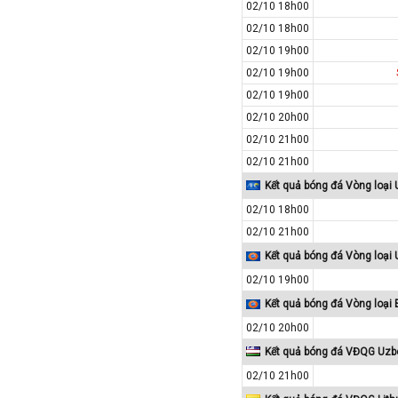
02/10 18h00
Tajikistan
02/10 18h00
Thái Lan
02/10 19h00
02/10 19h00
Thế Giới
02/10 19h00
Thổ Nhĩ Kỳ
02/10 20h00
Thụy Sỹ
02/10 21h00
Thụy Điển
02/10 21h00
Trung Quốc
Kết quả bóng đá Vòng loại
Tunisia
02/10 18h00
Tây Ban Nha
02/10 21h00
UAE
Kết quả bóng đá Vòng loại
02/10 19h00
Ukraina
Kết quả bóng đá Vòng loại
Uruguay
02/10 20h00
Uzbekistan
Kết quả bóng đá VĐQG Uzb
Venezuela
02/10 21h00
Việt Nam