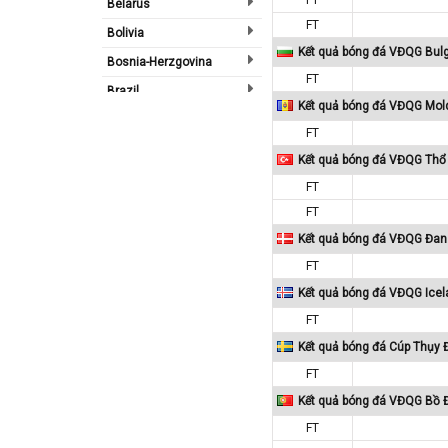
Belarus
FT
Bolivia
Kết quả bóng đá VĐQG Bulg
Bosnia-Herzgovina
FT
Brazil
Kết quả bóng đá VĐQG Mol
Bulgary
FT
Bắc Ireland
Kết quả bóng đá VĐQG Thổ 
Bắc Mỹ
FT
Bỉ
FT
Bồ Đào Nha
Kết quả bóng đá VĐQG Đa
Campuchia
FT
Kết quả bóng đá VĐQG Icel
Canada
FT
Chi Lê
Kết quả bóng đá Cúp Thụy 
Châu Phi
FT
Châu Á
Kết quả bóng đá VĐQG Bồ 
Châu Âu
FT
Châu Úc