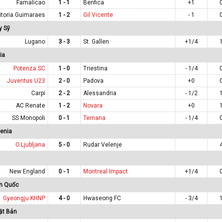
Famalicao
1 - 1
Benfica
+1
itoria Guimaraes
1 - 2
Gil Vicente
- 1
y Sỹ
Lugano
3 - 3
St. Gallen
+1/4
ia
Potenza SC
1 - 0
Triestina
- 1/4
Juventus U23
2 - 0
Padova
+0
Carpi
2 - 2
Alessandria
- 1/2
AC Renate
1 - 2
Novara
+0
SS Monopoli
0 - 1
Ternana
- 1/4
enia
O.Ljubljana
5 - 0
Rudar Velenje
New England
0 - 1
Montreal Impact
+1/4
àn Quốc
Gyeongju KHNP
4 - 0
Hwaseong FC
- 3/4
ật Bản