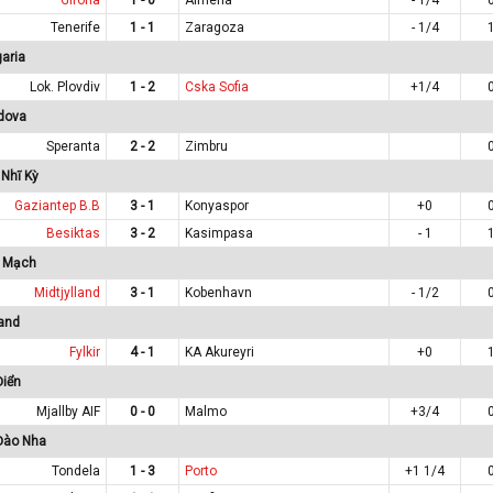
Tenerife
1 - 1
Zaragoza
- 1/4
aria
Lok. Plovdiv
1 - 2
Cska Sofia
+1/4
dova
Speranta
2 - 2
Zimbru
Nhĩ Kỳ
Gaziantep B.B
3 - 1
Konyaspor
+0
Besiktas
3 - 2
Kasimpasa
- 1
n Mạch
Midtjylland
3 - 1
Kobenhavn
- 1/2
and
Fylkir
4 - 1
KA Akureyri
+0
Điển
Mjallby AIF
0 - 0
Malmo
+3/4
Đào Nha
Tondela
1 - 3
Porto
+1 1/4