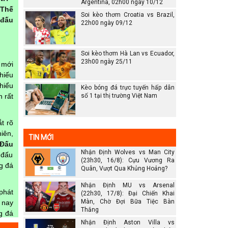
Argentina, 02h00 ngày 10/12
 Thế
Soi kèo thơm Croatia vs Brazil,
 đấu
22h00 ngày 09/12
Soi kèo thơm Hà Lan vs Ecuador,
23h00 ngày 25/11
 mới
hiếu
hiểu
Kèo bóng đá trực tuyến hấp dẫn
số 1 tại thị trường Việt Nam
 rất
t rõ
iên,
TIN MỚI
 Đấu
Nhận Định Wolves vs Man City
 đấu
(23h30, 16/8): Cựu Vương Ra
ng đá
Quân, Vượt Qua Khủng Hoảng?
Nhận Định MU vs Arsenal
phát
(22h30, 17/8): Đại Chiến Khai
Màn, Chờ Đợi Bữa Tiệc Bàn
 nay
Thắng
g đá
Nhận Định Aston Villa vs
rang