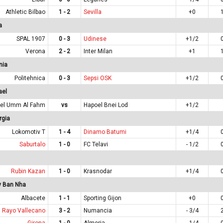
Athletic Bilbao
1 - 2
Sevilla
+0
a
SPAL 1907
0 - 3
Udinese
+1/2
Verona
2 - 2
Inter Milan
+1
nia
Politehnica
0 - 3
Sepsi OSK
+1/2
ael
el Umm Al Fahm
vs
Hapoel Bnei Lod
+1/2
rgia
Lokomotiv T
1 - 4
Dinamo Batumi
+1/4
Saburtalo
1 - 0
FC Telavi
- 1/2
Rubin Kazan
1 - 0
Krasnodar
+1/4
y Ban Nha
Albacete
1 - 1
Sporting Gijon
+0
Rayo Vallecano
3 - 2
Numancia
- 3/4
Girona
1 - 0
Almeria
- 1/4