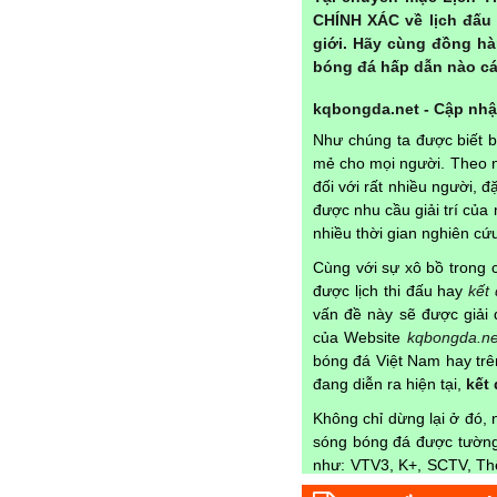
Paraguay
CHÍNH XÁC về lịch đấu 
giới. Hãy cùng đồng hà
Peru
bóng đá hấp dẫn nào cá
Pháp
Phần Lan
kqbongda.net - Cập nhật
Như chúng ta được biết 
Qatar
mẻ cho mọi người. Theo n
Quốc Tế
đối với rất nhiều người, 
Rumany
được nhu cầu giải trí củ
nhiều thời gian nghiên c
San Marino
Cùng với sự xô bồ trong c
Scotland
được lịch thi đấu hay
kết
Serbia
vấn đề này sẽ được giải 
Singapore
của Website
kqbongda.ne
bóng đá Việt Nam hay trên
Slovakia
đang diễn ra hiện tại,
kết
Slovenia
Không chỉ dừng lại ở đó,
Syria
sóng bóng đá được tường 
Séc
như: VTV3, K+, SCTV, Thể
nào trong từng mùa gi
Síp