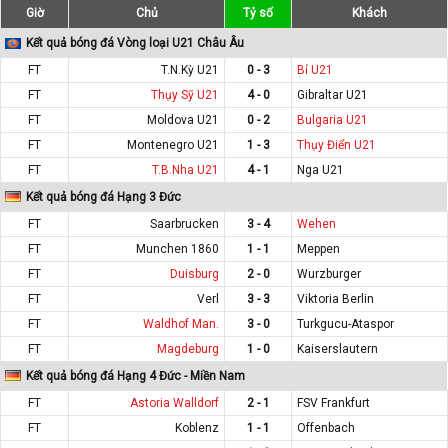
Giờ
Chủ
Tỷ số
Khách
Kết quả bóng đá Vòng loại U21 Châu Âu
FT
T.N.Kỳ U21
0 - 3
Bỉ U21
FT
Thụy Sỹ U21
4 - 0
Gibraltar U21
FT
Moldova U21
0 - 2
Bulgaria U21
FT
Montenegro U21
1 - 3
Thụy Điển U21
FT
T.B.Nha U21
4 - 1
Nga U21
Kết quả bóng đá Hạng 3 Đức
FT
Saarbrucken
3 - 4
Wehen
FT
Munchen 1860
1 - 1
Meppen
FT
Duisburg
2 - 0
Wurzburger
FT
Verl
3 - 3
Viktoria Berlin
FT
Waldhof Man.
3 - 0
Turkgucu-Ataspor
FT
Magdeburg
1 - 0
Kaiserslautern
Kết quả bóng đá Hạng 4 Đức - Miền Nam
FT
Astoria Walldorf
2 - 1
FSV Frankfurt
FT
Koblenz
1 - 1
Offenbach