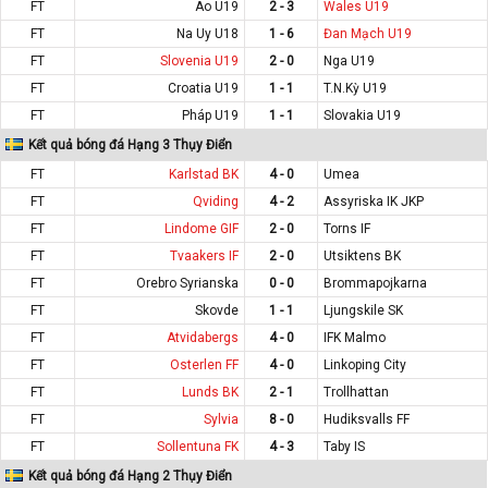
FT
Áo U19
2 - 3
Wales U19
FT
Na Uy U18
1 - 6
Đan Mạch U19
FT
Slovenia U19
2 - 0
Nga U19
FT
Croatia U19
1 - 1
T.N.Kỳ U19
FT
Pháp U19
1 - 1
Slovakia U19
Kết quả bóng đá Hạng 3 Thụy Điển
FT
Karlstad BK
4 - 0
Umea
FT
Qviding
4 - 2
Assyriska IK JKP
FT
Lindome GIF
2 - 0
Torns IF
FT
Tvaakers IF
2 - 0
Utsiktens BK
FT
Orebro Syrianska
0 - 0
Brommapojkarna
FT
Skovde
1 - 1
Ljungskile SK
FT
Atvidabergs
4 - 0
IFK Malmo
FT
Osterlen FF
4 - 0
Linkoping City
FT
Lunds BK
2 - 1
Trollhattan
FT
Sylvia
8 - 0
Hudiksvalls FF
FT
Sollentuna FK
4 - 3
Taby IS
Kết quả bóng đá Hạng 2 Thụy Điển