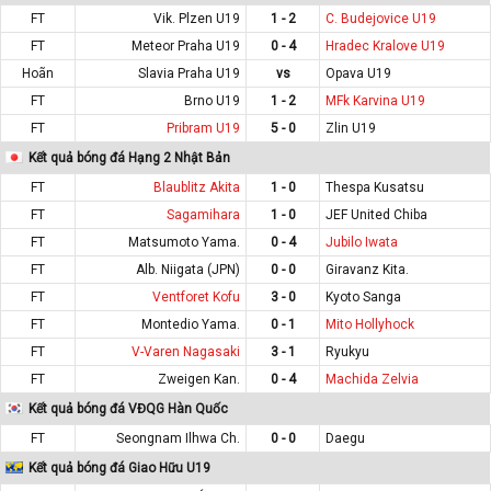
FT
Vik. Plzen U19
1 - 2
C. Budejovice U19
FT
Meteor Praha U19
0 - 4
Hradec Kralove U19
Hoãn
Slavia Praha U19
vs
Opava U19
FT
Brno U19
1 - 2
MFk Karvina U19
FT
Pribram U19
5 - 0
Zlin U19
Kết quả bóng đá Hạng 2 Nhật Bản
FT
Blaublitz Akita
1 - 0
Thespa Kusatsu
FT
Sagamihara
1 - 0
JEF United Chiba
FT
Matsumoto Yama.
0 - 4
Jubilo Iwata
FT
Alb. Niigata (JPN)
0 - 0
Giravanz Kita.
FT
Ventforet Kofu
3 - 0
Kyoto Sanga
FT
Montedio Yama.
0 - 1
Mito Hollyhock
FT
V-Varen Nagasaki
3 - 1
Ryukyu
FT
Zweigen Kan.
0 - 4
Machida Zelvia
Kết quả bóng đá VĐQG Hàn Quốc
FT
Seongnam Ilhwa Ch.
0 - 0
Daegu
Kết quả bóng đá Giao Hữu U19