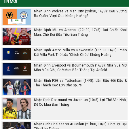
Soi kèo thơm Hà Lan vs Argentina, 02h00 ngày 10/12
Soi kèo thơm Croatia vs Brazil, 22h00 ngày 09/12
Soi kèo thơm Hà Lan vs Ecuador, 23h00 ngày 25/11
Kèo bóng đá trực tuyến hấp dẫn số 1 tại thị trường Việt
Nam
TIN MỚI
Nhận Định Wolves vs Man City (23h30, 16/8): Cựu Vương
Ra Quân, Vượt Qua Khủng Hoảng?
Nhận Định MU vs Arsenal (22h30, 17/8): Đại Chiến Khai