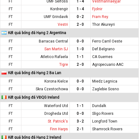
FT
UMF Selfoss
1 - 4
Vestmannaeyjar
FT
Kordrengir
1 - 4
Fjolnir
FT
UMF Grindavik
0 - 2
Fram Rey.
FT
Vestri
2 - 0
Thor Akureyri
Kết quả bóng đá Hạng 2 Argentina
FT
Barracas Central
0 - 0
Ferro Carril Oeste
FT
San Martin SJ
1 - 0
Def.Belgrano
FT
Atletico Rafaela
1 - 1
CA Guemes
FT
Tigre
2 - 0
Agropecuario AAC
Kết quả bóng đá Hạng 2 Ba Lan
FT
Korona Kielce
0 - 0
Miedz Legnica
FT
Skra Czestochowa
0 - 0
Zaglebie Sosno
Kết quả bóng đá VĐQG Ireland
FT
Waterford Utd
1 - 1
Dundalk
FT
Drogheda Utd
0 - 0
Sligo Rovers
FT
St. Patrick's
3 - 2
Longford Town
FT
Finn Harps
2 - 1
Shamrock Rovers
Kết quả bóng đá Hạng 2 Ireland