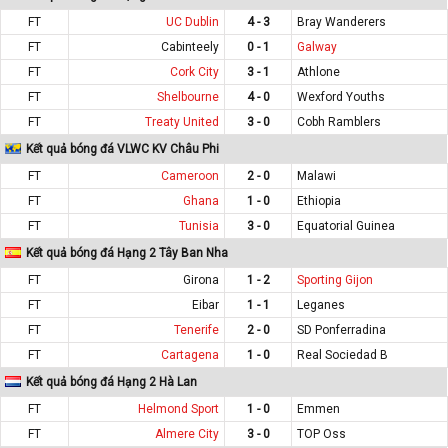
FT
UC Dublin
4 - 3
Bray Wanderers
FT
Cabinteely
0 - 1
Galway
FT
Cork City
3 - 1
Athlone
FT
Shelbourne
4 - 0
Wexford Youths
FT
Treaty United
3 - 0
Cobh Ramblers
Kết quả bóng đá VLWC KV Châu Phi
FT
Cameroon
2 - 0
Malawi
FT
Ghana
1 - 0
Ethiopia
FT
Tunisia
3 - 0
Equatorial Guinea
Kết quả bóng đá Hạng 2 Tây Ban Nha
FT
Girona
1 - 2
Sporting Gijon
FT
Eibar
1 - 1
Leganes
FT
Tenerife
2 - 0
SD Ponferradina
FT
Cartagena
1 - 0
Real Sociedad B
Kết quả bóng đá Hạng 2 Hà Lan
FT
Helmond Sport
1 - 0
Emmen
FT
Almere City
3 - 0
TOP Oss