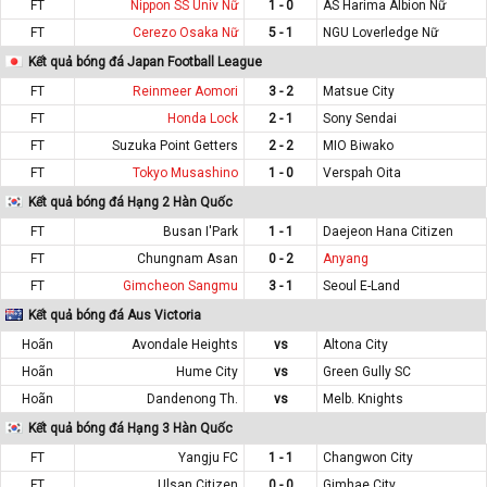
FT
Nippon SS Univ Nữ
1 - 0
AS Harima Albion Nữ
FT
Cerezo Osaka Nữ
5 - 1
NGU Loverledge Nữ
Kết quả bóng đá Japan Football League
FT
Reinmeer Aomori
3 - 2
Matsue City
FT
Honda Lock
2 - 1
Sony Sendai
FT
Suzuka Point Getters
2 - 2
MIO Biwako
FT
Tokyo Musashino
1 - 0
Verspah Oita
Kết quả bóng đá Hạng 2 Hàn Quốc
FT
Busan I'Park
1 - 1
Daejeon Hana Citizen
FT
Chungnam Asan
0 - 2
Anyang
FT
Gimcheon Sangmu
3 - 1
Seoul E-Land
Kết quả bóng đá Aus Victoria
Hoãn
Avondale Heights
vs
Altona City
Hoãn
Hume City
vs
Green Gully SC
Hoãn
Dandenong Th.
vs
Melb. Knights
Kết quả bóng đá Hạng 3 Hàn Quốc
FT
Yangju FC
1 - 1
Changwon City
FT
Ulsan Citizen
0 - 0
Gimhae City