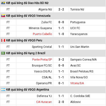
Kết quả bóng đá Giao Hữu BD Nữ
FT
Algeria Nữ
2 - 2
Tunisia Nữ
Kết quả bóng đá VĐQG Venezuela
FT
Zulia FC
0 - 0
Portuguesa
FT
Mineros Guayana
1 - 1
UCV FC
FT
Puerto Cabello
1 - 0
Yaracuyanos
Kết quả bóng đá VĐQG Peru
FT
Sporting Cristal
1 - 1
Uni.San Martin
Kết quả bóng đá Hạng 2 Brazil
FT
Ponte Preta/SP
3 - 2
Sampaio Correa/MA
FT
Brusque FC/SC
0 - 0
Avai/SC
FT
Vasco DG/RJ
1 - 1
Brasil Pelotas/RS
FT
CSA/AL
1 - 1
Vila Nova/GO
FT
Operario/PR
0 - 1
Vitoria/BA
Kết quả bóng đá VĐQG Argentina
FT
Defensa YJ
1 - 1
C. Cordoba SdE
FT
CA Huracan
2 - 0
Aldosivi