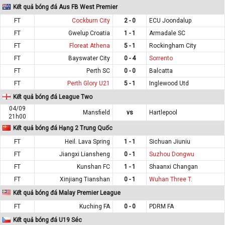
Kết quả bóng đá Aus FB West Premier
FT
Cockburn City
2 - 0
ECU Joondalup
FT
Gwelup Croatia
1 - 1
Armadale SC
FT
Floreat Athena
5 - 1
Rockingham City
FT
Bayswater City
0 - 4
Sorrento
FT
Perth SC
0 - 0
Balcatta
FT
Perth Glory U21
5 - 1
Inglewood Utd
Kết quả bóng đá League Two
04/09
Mansfield
vs
Hartlepool
21h00
Kết quả bóng đá Hạng 2 Trung Quốc
FT
Heil. Lava Spring
1 - 1
Sichuan Jiuniu
FT
Jiangxi Liansheng
0 - 1
Suzhou Dongwu
FT
Kunshan FC
1 - 1
Shaanxi Changan
FT
Xinjiang Tianshan
0 - 1
Wuhan Three T.
Kết quả bóng đá Malay Premier League
FT
Kuching FA
0 - 0
PDRM FA
Kết quả bóng đá U19 Séc