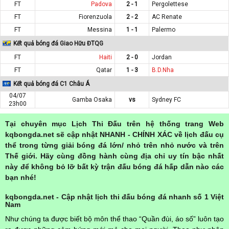
FT
Padova
2 - 1
Pergolettese
FT
Fiorenzuola
2 - 2
AC Renate
FT
Messina
1 - 1
Palermo
Kết quả bóng đá Giao Hữu ĐTQG
FT
Haiti
2 - 0
Jordan
FT
Qatar
1 - 3
B.D.Nha
Kết quả bóng đá C1 Châu Á
04/07
Gamba Osaka
vs
Sydney FC
23h00
Tại chuyên mục Lịch Thi Đấu trên hệ thống trang Web
kqbongda.net sẽ cập nhật NHANH - CHÍNH XÁC về lịch đấu cụ
thể trong từng giải bóng đá lớn/ nhỏ trên nhỏ nước và trên
Thế giới. Hãy cùng đồng hành cùng địa chỉ uy tín bậc nhất
này để không bỏ lỡ bất kỳ trận đấu bóng đá hấp dẫn nào các
bạn nhé!
kqbongda.net - Cập nhật lịch thi đấu bóng đá nhanh số 1 Việt
Nam
Như chúng ta được biết bộ môn thể thao “Quần đùi, áo số” luôn tạo