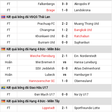
FT
Falkenbergs
3 - 3
Akropolis IF
FT
Brage
1 - 0
Landskrona
Kết quả bóng đá VĐQG Thái Lan
FT
Prachuap FC
2 - 2
Muang Thong Utd
FT
Chiangmai
1 - 2
Bangkok Utd
FT
Khonkaen Utd
0 - 2
Ratchaburi
FT
Buriram Utd
0 - 0
Suphanburi
Kết quả bóng đá Hạng 4 Đức - Miền Bắc
FT
Weiche Flensburg
2 - 1
Ein. Norderstedt
Hoãn
Wer.Bremen II
vs
Hansa Luneburg
FT
SSV Jeddeloh
0 - 0
Atlas Delmenhorst
Hoãn
Lubeck
vs
Hamburger II
FT
Hannoverscher SC
1 - 0
Oberneuland
Kết quả bóng đá Giao Hữu U17
FT
Đan Mạch U17
0 - 0
Na Uy U17
Kết quả bóng đá Hạng 4 Đức - Miền Tây
FT
Lippstadt
2 - 1
Sportfreunde Lotte