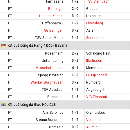
FT
Pirmasens
1 - 2
TSV Steinbach
FT
Bahlinger
2 - 0
Giessen
FT
Hessen Kassel
3 - 0
Homburg
FT
Hoffenheim II
1 - 2
Elversberg
FT
TSG Balingen
3 - 2
Aalen
FT
TSV Schott Mainz
1 - 2
Sonnenhof
Kết quả bóng đá Hạng 4 Đức - Bavaria
FT
Rosenheim
2 - 2
Schalding Hein.
FT
Unterhaching
0 - 2
Illertissen
FT
V. Aschaffenburg
4 - 1
Memmingen
FT
SpVgg Bayreuth
1 - 2
FC Pipinsried
FT
Wacker Burghausen
3 - 2
Nurnberg II
FT
TSV Aubstadt
1 - 1
Augsburg II
FT
Buchbach
1 - 3
VfB Eichstatt
Kết quả bóng đá Giao Hữu CLB
FT
Aris Salonica
1 - 1
Olympiakos
FT
Steaua Bucuresti
1 - 2
Voluntari
FT
Domzale
0 - 2
Aluminij