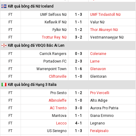
Kết quả bóng đá Nữ Iceland
FT
UMF Selfoss Nữ
1 - 3
UMF Tindastoll Nữ
FT
Keflavik IF Nữ
1 - 1
Valur Nữ
FT
Fylkir Nữ
1 - 2
Thor Akureyri Nữ
FT
Trottur Rey. Nữ
3 - 2
Vestmannaeyjar Nữ
Kết quả bóng đá VĐQG Bắc Ai Len
FT
Carrick Rangers
0 - 3
Coleraine
FT
Portadown FC
2 - 3
Larne
FT
Warrenpoint Town
1 - 6
Glenavon
FT
Cliftonville
1 - 0
Glentoran
Kết quả bóng đá Hạng 3 Italia
FT
Pro Sesto
1 - 2
Pro Vercelli
FT
Albinoleffe
1 - 0
Alto Adige
FT
AC Trento
3 - 0
Aurora Pro Patria
FT
Mantova
1 - 1
Giana Erminio
FT
Lecco
4 - 1
Legnano
FT
US Seregno
1 - 3
Feralpisalo