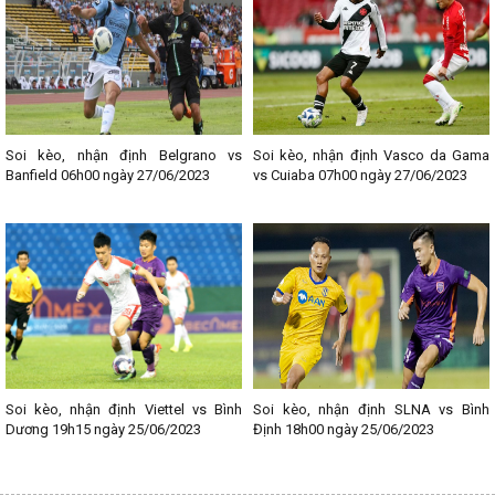
thông tin liên quan đến từng trận đấu bóng đá. Chia sẻ địa chỉ giải
trí uy tín, chất lượng này đến với Fan hâm mộ bóng đá các bạn
nhé!
--------------------------------
Lịch thi đấu bóng đá các giải nổi bật:
- Lịch thi đấu Ngoại hạng Anh
- Lịch thi đấu La Liga
Soi kèo, nhận định Belgrano vs
Soi kèo, nhận định Vasco da Gama
- Lịch thi đấu Bundesliga
Banfield 06h00 ngày 27/06/2023
vs Cuiaba 07h00 ngày 27/06/2023
- Lịch thi đấu Ligue 1
- Lịch thi đấu Serie A
- Lịch thi đấu V - League
- Lịch thi đấu Cup C1
Soi kèo, nhận định Viettel vs Bình
Soi kèo, nhận định SLNA vs Bình
Dương 19h15 ngày 25/06/2023
Định 18h00 ngày 25/06/2023