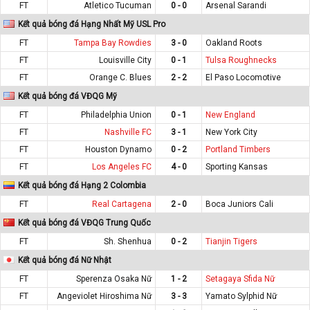
FT
Atletico Tucuman
0 - 0
Arsenal Sarandi
Kết quả bóng đá Hạng Nhất Mỹ USL Pro
FT
Tampa Bay Rowdies
3 - 0
Oakland Roots
FT
Louisville City
0 - 1
Tulsa Roughnecks
FT
Orange C. Blues
2 - 2
El Paso Locomotive
Kết quả bóng đá VĐQG Mỹ
FT
Philadelphia Union
0 - 1
New England
FT
Nashville FC
3 - 1
New York City
FT
Houston Dynamo
0 - 2
Portland Timbers
FT
Los Angeles FC
4 - 0
Sporting Kansas
Kết quả bóng đá Hạng 2 Colombia
FT
Real Cartagena
2 - 0
Boca Juniors Cali
Kết quả bóng đá VĐQG Trung Quốc
FT
Sh. Shenhua
0 - 2
Tianjin Tigers
Kết quả bóng đá Nữ Nhật
FT
Sperenza Osaka Nữ
1 - 2
Setagaya Sfida Nữ
FT
Angeviolet Hiroshima Nữ
3 - 3
Yamato Sylphid Nữ