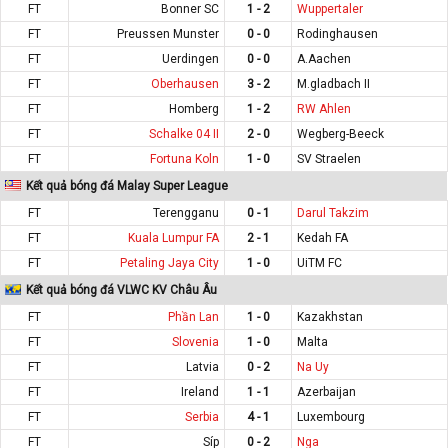
FT
Bonner SC
1 - 2
Wuppertaler
FT
Preussen Munster
0 - 0
Rodinghausen
FT
Uerdingen
0 - 0
A.Aachen
FT
Oberhausen
3 - 2
M.gladbach II
FT
Homberg
1 - 2
RW Ahlen
FT
Schalke 04 II
2 - 0
Wegberg-Beeck
FT
Fortuna Koln
1 - 0
SV Straelen
Kết quả bóng đá Malay Super League
FT
Terengganu
0 - 1
Darul Takzim
FT
Kuala Lumpur FA
2 - 1
Kedah FA
FT
Petaling Jaya City
1 - 0
UiTM FC
Kết quả bóng đá VLWC KV Châu Âu
FT
Phần Lan
1 - 0
Kazakhstan
FT
Slovenia
1 - 0
Malta
FT
Latvia
0 - 2
Na Uy
FT
Ireland
1 - 1
Azerbaijan
FT
Serbia
4 - 1
Luxembourg
FT
Síp
0 - 2
Nga