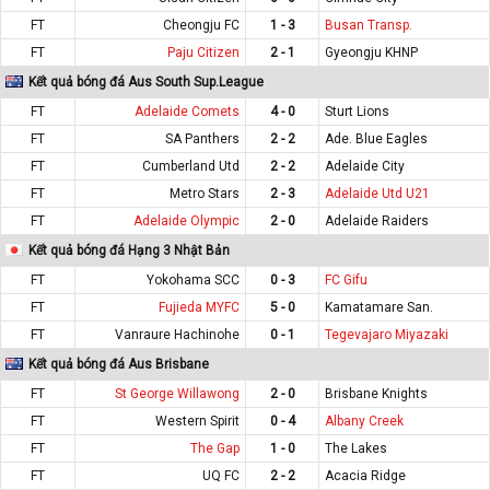
FT
Cheongju FC
1 - 3
Busan Transp.
FT
Paju Citizen
2 - 1
Gyeongju KHNP
Kết quả bóng đá Aus South Sup.League
FT
Adelaide Comets
4 - 0
Sturt Lions
FT
SA Panthers
2 - 2
Ade. Blue Eagles
FT
Cumberland Utd
2 - 2
Adelaide City
FT
Metro Stars
2 - 3
Adelaide Utd U21
FT
Adelaide Olympic
2 - 0
Adelaide Raiders
Kết quả bóng đá Hạng 3 Nhật Bản
FT
Yokohama SCC
0 - 3
FC Gifu
FT
Fujieda MYFC
5 - 0
Kamatamare San.
FT
Vanraure Hachinohe
0 - 1
Tegevajaro Miyazaki
Kết quả bóng đá Aus Brisbane
FT
St George Willawong
2 - 0
Brisbane Knights
FT
Western Spirit
0 - 4
Albany Creek
FT
The Gap
1 - 0
The Lakes
FT
UQ FC
2 - 2
Acacia Ridge