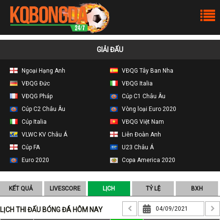
GIẢI ĐẤU
Ngoại Hạng Anh
VĐQG Tây Ban Nha
VĐQG Đức
VĐQG Italia
VĐQG Pháp
Cúp C1 Châu Âu
Cúp C2 Châu Âu
Vòng loại Euro 2020
Cúp Italia
VĐQG Việt Nam
VLWC KV Châu Á
Liên Đoàn Anh
Cúp FA
U23 Châu Á
Euro 2020
Copa America 2020
KẾT QUẢ
LIVESCORE
LỊCH
TỶ LỆ
BXH
LỊCH THI ĐẤU BÓNG ĐÁ HÔM NAY