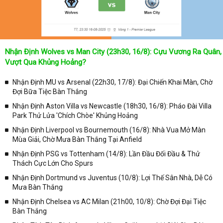
thường xuyên vào chuyên mục
Lịch Thi Đấu
tại chuyên trang
Kqbongda
để cập nhật thông tin chính xác nhất nhé!
Lịch thi đấu được cập nhật chính xác trong toàn bộ các giải
đấu
Nhận Định Wolves vs Man City (23h30, 16/8): Cựu Vương Ra Quân,
Tại
Lịch Thi Đấu
của chuyên trang
kqbongda.net
sẽ cập nhanh
Vượt Qua Khủng Hoảng?
chóng và chính xác nhất thời gian từng trận đấu bóng đá diễn ra ở
trong từng giải đấu như:
Nhận Định MU vs Arsenal (22h30, 17/8): Đại Chiến Khai Màn, Chờ
Đợi Bữa Tiệc Bàn Thắng
✓ Giải đấu bóng đá Ngoại hạng Anh;
Nhận Định Aston Villa vs Newcastle (18h30, 16/8): Pháo Đài Villa
✓ Giải bóng Cúp C1 Châu Âu;
Park Thử Lửa 'Chích Chòe' Khủng Hoảng
✓ Giải Cúp C2 Châu Âu;
Nhận Định Liverpool vs Bournemouth (16/8): Nhà Vua Mở Màn
Mùa Giải, Chờ Mưa Bàn Thắng Tại Anfield
✓ Giải VĐQG Tây Ban Nha;
Nhận Định PSG vs Tottenham (14/8): Lần Đầu Đối Đầu & Thử
✓ VĐQG Đức;
Thách Cực Lớn Cho Spurs
✓ Giải VĐQG Italia;
Nhận Định Dortmund vs Juventus (10/8): Lợi Thế Sân Nhà, Dễ Có
✓ VĐQG Pháp;
Mưa Bàn Thắng
Nhận Định Chelsea vs AC Milan (21h00, 10/8): Chờ Đợi Đại Tiệc
✓ Liên Đoàn Anh;
Bàn Thắng
✓ Cúp FA;