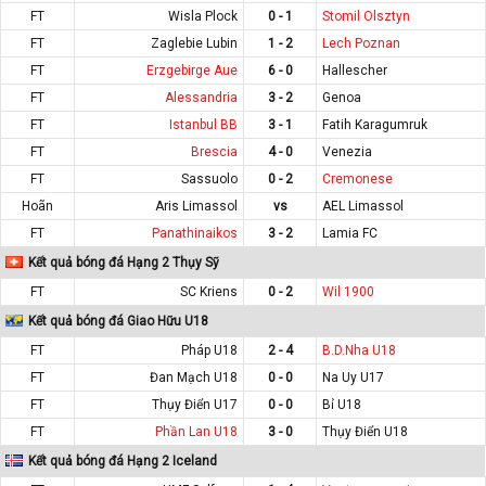
FT
Wisla Plock
0 - 1
Stomil Olsztyn
FT
Zaglebie Lubin
1 - 2
Lech Poznan
FT
Erzgebirge Aue
6 - 0
Hallescher
FT
Alessandria
3 - 2
Genoa
FT
Istanbul BB
3 - 1
Fatih Karagumruk
FT
Brescia
4 - 0
Venezia
FT
Sassuolo
0 - 2
Cremonese
Hoãn
Aris Limassol
vs
AEL Limassol
FT
Panathinaikos
3 - 2
Lamia FC
Kết quả bóng đá Hạng 2 Thụy Sỹ
FT
SC Kriens
0 - 2
Wil 1900
Kết quả bóng đá Giao Hữu U18
FT
Pháp U18
2 - 4
B.D.Nha U18
FT
Đan Mạch U18
0 - 0
Na Uy U17
FT
Thụy Điển U17
0 - 0
Bỉ U18
FT
Phần Lan U18
3 - 0
Thụy Điển U18
Kết quả bóng đá Hạng 2 Iceland