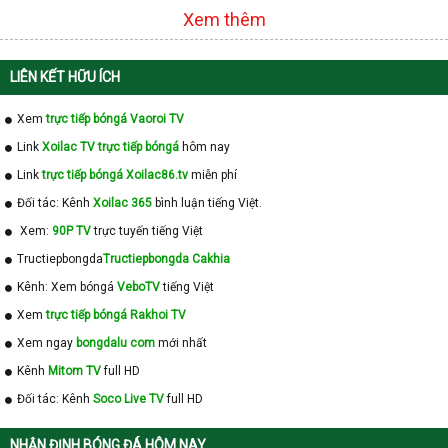
Xem thêm
LIÊN KẾT HỮU ÍCH
Xem
trực tiếp bóngá Vaoroi TV
Link
Xoilac TV trực tiếp bóngá
hôm nay
Link
trực tiếp bóngá Xoilac86.tv
miễn phí
Đối tác: Kênh
Xoilac 365
bình luận tiếng Việt.
Xem:
90P TV
trực tuyến tiếng Việt
Tructiepbongda
Tructiepbongda Cakhia
Kênh: Xem bóngá
VeboTV
tiếng Việt
Xem
trực tiếp bóngá Rakhoi TV
Xem ngay
bongdalu com
mới nhất
Kênh
Mitom TV
full HD
Đối tác: Kênh
Soco Live TV
full HD
NHẬN ĐỊNH BÓNG ĐÁ HÔM NAY