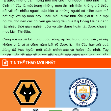
ra được những cảm hứng mới mẻ cho mọi người. Theo như nhận
định thì đây là một trong những món ăn tinh thần không thể thiếu
đối với rất nhiều người, đặc biệt là những người có niềm đam mê
bất diệt với bộ môn này. Thấu hiểu được nhu cầu giải trí của mọi
người, cho nên các chuyên gia hàng đầu của
Kq Bóng Đá
đã dành
rất nhiều thời gian nghiên cứu và xây dựng hoàn tất được chuyên
mục Lịch Thi Đấu.
Cùng với sự xô bồ trong cuộc sống, áp lực trong công việc, vì vậy
không phải ai ai cũng nắm bắt rõ được lịch thi đấu hay
kết quả
bóng đá trực tuyến
một cách chính xác và hoàn hảo nhất. Tuy
nhiên, vấn đề này sẽ được giải quyết một cách trọn vẹn, chỉ cần
truy cập vào chuyên mục
Lịch Thi Đấu
của Website
kqbongda.net
TIN THỂ THAO MỚI NHẤT
mọi người hoàn toàn nắm rõ được chính xác về thời gian các trận
đấu bóng đá Việt Nam hay trên Thế giới diễn ra trong thời gian sắp
tới. Hoặc thời gian trận đấu bóng đá đang diễn ra hiện tại,
kết quả
bóng đá
cả 2 đội tuyển bóng đá đang đạt được.
Không chỉ dừng lại ở đó, những người hâm mộ bóng đá có thể cập
nhật được chính xác về lịch phát sóng bóng đá được tường thuật
trực tiếp ở trên những kênh truyền hình thể thao lớn nhất hiện nay
như: VTV3, K+, SCTV, Thể thao TV,... Nếu như bạn không muốn
bỏ lỡ bất kỳ một trận đấu bóng đá nào trong từng mùa giải, hãy