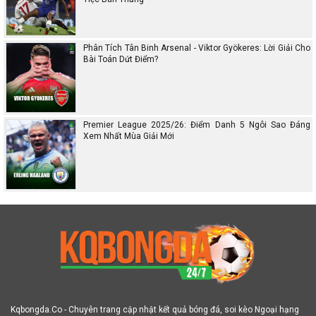
Màn, Chờ Đợi Bữa Tiệc Bàn Thắng
Nhận Định Aston Villa vs Newcastle (18h30, 16/8): Pháo
Đài Villa Park Thử Lửa 'Chích Chòe' Khủng Hoảng
Nhận Định Liverpool vs Bournemouth (16/8): Nhà Vua Mở
Màn Mùa Giải, Chờ Mưa Bàn Thắng Tại Anfield
Nhận Định PSG vs Tottenham (14/8): Lần Đầu Đối Đầu &
Thử Thách Cực Lớn Cho Spurs
Nhận Định Dortmund vs Juventus (10/8): Lợi Thế Sân Nhà,
Dễ Có Mưa Bàn Thắng
Nhận Định Chelsea vs AC Milan (21h00, 10/8): Chờ Đợi Đại
Tiệc Bàn Thắng
Phân Tích Tân Binh Arsenal - Viktor Gyökeres: Lời Giải Cho
Bài Toán Dứt Điểm?