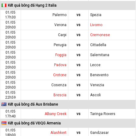
Kết quả bóng đá Hạng 2 Italia
01/05
Palermo
vs
Spezia
17h30
01/05
Verona
vs
Livorno
20h00
01/05
Carpi
vs
Cremonese
20h00
01/05
Perugia
vs
Cittadella
20h00
01/05
Foggia
vs
Salernitana
20h00
01/05
Padova
vs
Lecce
20h00
01/05
Crotone
vs
Benevento
20h00
01/05
Cosenza
vs
Venezia
20h00
01/05
Brescia
vs
Ascoli
22h59
Kết quả bóng đá Aus Brisbane
01/05
Albany Creek
vs
Taringa Rovers
17h40
Kết quả bóng đá VĐQG Armenia
01/05
Alashkert
vs
Gandzasar
18h00