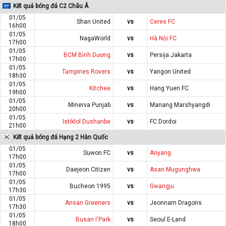
Kết quả bóng đá C2 Châu Á
01/05
Shan United
vs
Ceres FC
16h00
01/05
NagaWorld
vs
Hà Nội FC
17h00
01/05
BCM Bình Dương
vs
Persija Jakarta
17h00
01/05
Tampines Rovers
vs
Yangon United
18h30
01/05
Kitchee
vs
Hang Yuen FC
19h00
01/05
Minerva Punjab
vs
Manang Marshyangdi
20h00
01/05
Istiklol Dushanbe
vs
FC Dordoi
21h00
Kết quả bóng đá Hạng 2 Hàn Quốc
01/05
Suwon FC
vs
Anyang
17h00
01/05
Daejeon Citizen
vs
Asan Mugunghwa
17h00
01/05
Bucheon 1995
vs
Gwangju
17h30
01/05
Ansan Greeners
vs
Jeonnam Dragons
17h30
01/05
Busan I'Park
vs
Seoul E-Land
18h00