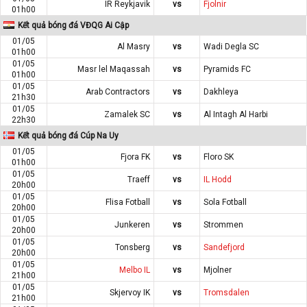
IR Reykjavik
vs
Fjolnir
01h00
Kết quả bóng đá VĐQG Ai Cập
01/05
Al Masry
vs
Wadi Degla SC
01h00
01/05
Masr lel Maqassah
vs
Pyramids FC
01h00
01/05
Arab Contractors
vs
Dakhleya
21h30
01/05
Zamalek SC
vs
Al Intagh Al Harbi
22h30
Kết quả bóng đá Cúp Na Uy
01/05
Fjora FK
vs
Floro SK
01h00
01/05
Traeff
vs
IL Hodd
20h00
01/05
Flisa Fotball
vs
Sola Fotball
20h00
01/05
Junkeren
vs
Strommen
20h00
01/05
Tonsberg
vs
Sandefjord
20h00
01/05
Melbo IL
vs
Mjolner
21h00
01/05
Skjervoy IK
vs
Tromsdalen
21h00