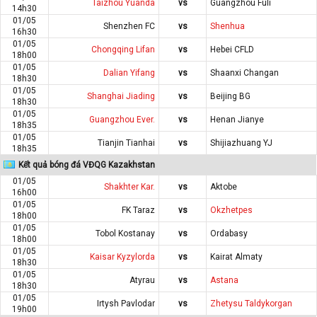
Taizhou Yuanda
vs
Guangzhou Fuli
14h30
01/05
Shenzhen FC
vs
Shenhua
16h30
01/05
Chongqing Lifan
vs
Hebei CFLD
18h00
01/05
Dalian Yifang
vs
Shaanxi Changan
18h30
01/05
Shanghai Jiading
vs
Beijing BG
18h30
01/05
Guangzhou Ever.
vs
Henan Jianye
18h35
01/05
Tianjin Tianhai
vs
Shijiazhuang YJ
18h35
Kết quả bóng đá VĐQG Kazakhstan
01/05
Shakhter Kar.
vs
Aktobe
16h00
01/05
FK Taraz
vs
Okzhetpes
18h00
01/05
Tobol Kostanay
vs
Ordabasy
18h00
01/05
Kaisar Kyzylorda
vs
Kairat Almaty
18h30
01/05
Atyrau
vs
Astana
18h30
01/05
Irtysh Pavlodar
vs
Zhetysu Taldykorgan
19h00