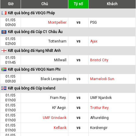
Giờ
Chủ
Tỷ số
Khách
Kết quả bóng đá VĐQG Pháp
01/05
Montpellier
vs
PSG
00h00
Kết quả bóng đá Cúp C1 Châu Âu
01/05
Tottenham
vs
Ajax
02h00
Kết quả bóng đá Hạng Nhất Anh
01/05
Millwall
vs
Bristol City
01h45
Kết quả bóng đá VĐQG Nam Phi
01/05
Black Leopards
vs
Mamelodi Sun.
00h30
Kết quả bóng đá Cúp Iceland
01/05
Fram Rey.
vs
UMF Njardvik
01h00
01/05
KF Aegir.
vs
Trottur Rey.
01h00
01/05
UMF Grindavik
vs
Afturelding
01h00
01/05
Keflavik
vs
Kordrengir
01h00
01/05