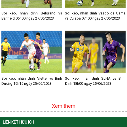
Lịch thi đấu bóng đá các giải nổi bật:
- Lịch thi đấu Ngoại hạng Anh
- Lịch thi đấu La Liga
Soi kèo, nhận định Belgrano vs
Soi kèo, nhận định Vasco da Gama
- Lịch thi đấu Bundesliga
Banfield 06h00 ngày 27/06/2023
vs Cuiaba 07h00 ngày 27/06/2023
- Lịch thi đấu Ligue 1
- Lịch thi đấu Serie A
- Lịch thi đấu V - League
- Lịch thi đấu Cup C1
Soi kèo, nhận định Viettel vs Bình
Soi kèo, nhận định SLNA vs Bình
Dương 19h15 ngày 25/06/2023
Định 18h00 ngày 25/06/2023
Xem thêm
LIÊN KẾT HỮU ÍCH