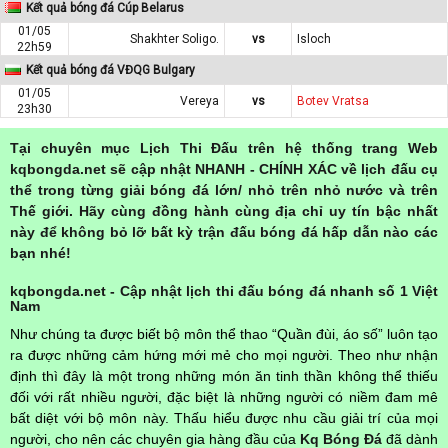
Kết quả bóng đá Cúp Belarus
01/05
Shakhter Soligo.
vs
Isloch
22h59
Kết quả bóng đá VĐQG Bulgary
01/05
Vereya
vs
Botev Vratsa
23h30
Tại chuyên mục Lịch Thi Đấu trên hệ thống trang Web
kqbongda.net sẽ cập nhật NHANH - CHÍNH XÁC về lịch đấu cụ
thể trong từng giải bóng đá lớn/ nhỏ trên nhỏ nước và trên
Thế giới. Hãy cùng đồng hành cùng địa chỉ uy tín bậc nhất
này để không bỏ lỡ bất kỳ trận đấu bóng đá hấp dẫn nào các
bạn nhé!
kqbongda.net - Cập nhật lịch thi đấu bóng đá nhanh số 1 Việt
Nam
Như chúng ta được biết bộ môn thể thao “Quần đùi, áo số” luôn tạo
ra được những cảm hứng mới mẻ cho mọi người. Theo như nhận
định thì đây là một trong những món ăn tinh thần không thể thiếu
đối với rất nhiều người, đặc biệt là những người có niềm đam mê
bất diệt với bộ môn này. Thấu hiểu được nhu cầu giải trí của mọi
người, cho nên các chuyên gia hàng đầu của
Kq Bóng Đá
đã dành