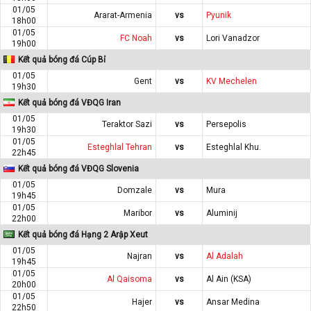
01/05
Ararat-Armenia
vs
Pyunik
18h00
01/05
FC Noah
vs
Lori Vanadzor
19h00
Kết quả bóng đá Cúp Bỉ
01/05
Gent
vs
KV Mechelen
19h30
Kết quả bóng đá VĐQG Iran
01/05
Teraktor Sazi
vs
Persepolis
19h30
01/05
Esteghlal Tehran
vs
Esteghlal Khu.
22h45
Kết quả bóng đá VĐQG Slovenia
01/05
Domzale
vs
Mura
19h45
01/05
Maribor
vs
Aluminij
22h00
Kết quả bóng đá Hạng 2 Arập Xeut
01/05
Najran
vs
Al Adalah
19h45
01/05
Al Qaisoma
vs
Al Ain (KSA)
20h00
01/05
Hajer
vs
Ansar Medina
22h50