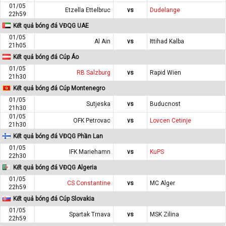
01/05
Etzella Ettelbruc
vs
Dudelange
22h59
Kết quả bóng đá VĐQG UAE
01/05
Al Ain
vs
Ittihad Kalba
21h05
Kết quả bóng đá Cúp Áo
01/05
RB Salzburg
vs
Rapid Wien
21h30
Kết quả bóng đá Cúp Montenegro
01/05
Sutjeska
vs
Buducnost
21h30
01/05
OFK Petrovac
vs
Lovcen Cetinje
21h30
Kết quả bóng đá VĐQG Phần Lan
01/05
IFK Mariehamn
vs
KuPS
22h30
Kết quả bóng đá VĐQG Algeria
01/05
CS Constantine
vs
MC Alger
22h59
Kết quả bóng đá Cúp Slovakia
01/05
Spartak Trnava
vs
MSK Zilina
22h59