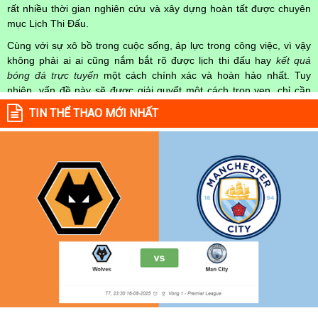
rất nhiều thời gian nghiên cứu và xây dựng hoàn tất được chuyên
mục Lịch Thi Đấu.
Cùng với sự xô bồ trong cuộc sống, áp lực trong công việc, vì vậy
không phải ai ai cũng nắm bắt rõ được lịch thi đấu hay
kết quả
bóng đá trực tuyến
một cách chính xác và hoàn hảo nhất. Tuy
nhiên, vấn đề này sẽ được giải quyết một cách trọn vẹn, chỉ cần
truy cập vào chuyên mục
Lịch Thi Đấu
của Website
kqbongda.net
TIN THỂ THAO MỚI NHẤT
mọi người hoàn toàn nắm rõ được chính xác về thời gian các trận
đấu bóng đá Việt Nam hay trên Thế giới diễn ra trong thời gian sắp
tới. Hoặc thời gian trận đấu bóng đá đang diễn ra hiện tại,
kết quả
bóng đá
cả 2 đội tuyển bóng đá đang đạt được.
Không chỉ dừng lại ở đó, những người hâm mộ bóng đá có thể cập
nhật được chính xác về lịch phát sóng bóng đá được tường thuật
trực tiếp ở trên những kênh truyền hình thể thao lớn nhất hiện nay
như: VTV3, K+, SCTV, Thể thao TV,... Nếu như bạn không muốn
bỏ lỡ bất kỳ một trận đấu bóng đá nào trong từng mùa giải, hãy
thường xuyên vào chuyên mục
Lịch Thi Đấu
tại chuyên trang
Kqbongda
để cập nhật thông tin chính xác nhất nhé!
Lịch thi đấu được cập nhật chính xác trong toàn bộ các giải
đấu