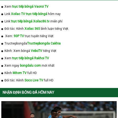
Xem
trực tiếp bóngá Vaoroi TV
Link
Xoilac TV trực tiếp bóngá
hôm nay
Link
trực tiếp bóngá Xoilac86.tv
miễn phí
Đối tác: Kênh
Xoilac 365
bình luận tiếng Việt.
Xem:
90P TV
trực tuyến tiếng Việt
Tructiepbongda
Tructiepbongda Cakhia
Kênh: Xem bóngá
VeboTV
tiếng Việt
Xem
trực tiếp bóngá Rakhoi TV
Xem ngay
bongdalu com
mới nhất
Kênh
Mitom TV
full HD
Đối tác: Kênh
Soco Live TV
full HD
NHẬN ĐỊNH BÓNG ĐÁ HÔM NAY