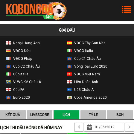
GIẢI ĐẤU
Ngoại Hạng Anh
VĐQG Tây Ban Nha
VĐQG Đức
VĐQG Italia
VĐQG Pháp
Cúp C1 Châu Âu
Cúp C2 Châu Âu
Vòng loại Euro 2020
Cúp Italia
VĐQG Việt Nam
VLWC KV Châu Á
Liên Đoàn Anh
Cúp FA
U23 Châu Á
Euro 2020
Copa America 2020
KẾT QUẢ
LIVESCORE
LỊCH
TỶ LỆ
BXH
LỊCH THI ĐẤU BÓNG ĐÁ HÔM NAY