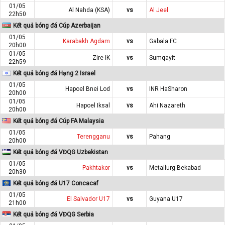
01/05
Al Nahda (KSA)
vs
Al Jeel
22h50
Kết quả bóng đá Cúp Azerbaijan
01/05
Karabakh Agdam
vs
Gabala FC
20h00
01/05
Zire IK
vs
Sumqayit
22h59
Kết quả bóng đá Hạng 2 Israel
01/05
Hapoel Bnei Lod
vs
INR HaSharon
20h00
01/05
Hapoel Iksal
vs
Ahi Nazareth
20h00
Kết quả bóng đá Cúp FA Malaysia
01/05
Terengganu
vs
Pahang
20h00
Kết quả bóng đá VĐQG Uzbekistan
01/05
Pakhtakor
vs
Metallurg Bekabad
20h30
Kết quả bóng đá U17 Concacaf
01/05
El Salvador U17
vs
Guyana U17
21h00
Kết quả bóng đá VĐQG Serbia