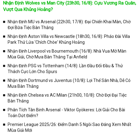
Nhận Định Wolves vs Man City (23h30, 16/8): Cựu Vương Ra Quân,
Tại
Lịch Thi Đấu
của chuyên trang
kqbongda.net
sẽ cập nhanh
Vượt Qua Khủng Hoảng?
chóng và chính xác nhất thời gian từng trận đấu bóng đá diễn ra ở
trong từng giải đấu như:
Nhận Định MU vs Arsenal (22h30, 17/8): Đại Chiến Khai Màn, Chờ
Đợi Bữa Tiệc Bàn Thắng
✓ Giải đấu bóng đá Ngoại hạng Anh;
Nhận Định Aston Villa vs Newcastle (18h30, 16/8): Pháo Đài Villa
✓ Giải bóng Cúp C1 Châu Âu;
Park Thử Lửa 'Chích Chòe' Khủng Hoảng
✓ Giải Cúp C2 Châu Âu;
Nhận Định Liverpool vs Bournemouth (16/8): Nhà Vua Mở Màn
Mùa Giải, Chờ Mưa Bàn Thắng Tại Anfield
✓ Giải VĐQG Tây Ban Nha;
Nhận Định PSG vs Tottenham (14/8): Lần Đầu Đối Đầu & Thử
✓ VĐQG Đức;
Thách Cực Lớn Cho Spurs
✓ Giải VĐQG Italia;
Nhận Định Dortmund vs Juventus (10/8): Lợi Thế Sân Nhà, Dễ Có
✓ VĐQG Pháp;
Mưa Bàn Thắng
Nhận Định Chelsea vs AC Milan (21h00, 10/8): Chờ Đợi Đại Tiệc
✓ Liên Đoàn Anh;
Bàn Thắng
✓ Cúp FA;
Phân Tích Tân Binh Arsenal - Viktor Gyökeres: Lời Giải Cho Bài
✓ U23 Châu Á;
Toán Dứt Điểm?
✓ Euro 2020;
Premier League 2025/26: Điểm Danh 5 Ngôi Sao Đáng Xem Nhất
Mùa Giải Mới
✓ VLWC KV Châu Á;