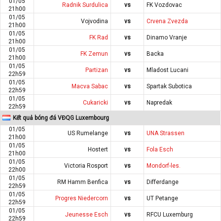
01/05
Radnik Surdulica
vs
FK Vozdovac
21h00
01/05
Vojvodina
vs
Crvena Zvezda
21h00
01/05
FK Rad
vs
Dinamo Vranje
21h00
01/05
FK Zemun
vs
Backa
21h00
01/05
Partizan
vs
Mladost Lucani
22h59
01/05
Macva Sabac
vs
Spartak Subotica
22h59
01/05
Cukaricki
vs
Napredak
22h59
Kết quả bóng đá VĐQG Luxembourg
01/05
US Rumelange
vs
UNA Strassen
21h00
01/05
Hostert
vs
Fola Esch
21h00
01/05
Victoria Rosport
vs
Mondorf-les.
22h00
01/05
RM Hamm Benfica
vs
Differdange
22h59
01/05
Progres Niedercorn
vs
UT Petange
22h59
01/05
Jeunesse Esch
vs
RFCU Luxemburg
22h59