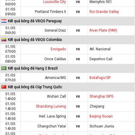
Louisville City
vs
Memphis 901
06h00
01/05
Portland Timbers II
vs
Rio Grande Valley
09h00
Kết quả bóng đá VĐQG Paraguay
01/05
General Diaz
vs
River Plate (PAR)
06h30
Kết quả bóng đá VĐQG Colombia
01/05
Envigado
vs
Atl. Nacional
07h00
01/05
Once Caldas
vs
Deportivo Cali
08h00
Kết quả bóng đá Hạng 2 Brazil
01/05
America/MG
vs
Botafogo/SP
07h30
Kết quả bóng đá Cúp Trung Quốc
01/05
Wuhan Zall
vs
Shanghai SIPG
14h00
01/05
Shandong Luneng
vs
Zhejiang
14h30
01/05
Heil. Lava Spring
vs
Beijing Guoan
14h30
01/05
Changchun Yatai
vs
Sichuan Jiuniu
14h30
01/05