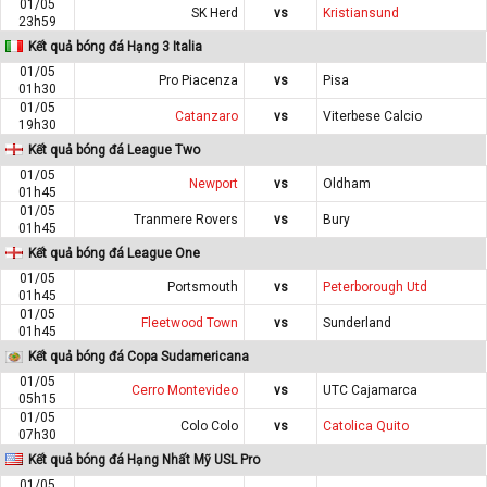
01/05
SK Herd
vs
Kristiansund
23h59
Kết quả bóng đá Hạng 3 Italia
01/05
Pro Piacenza
vs
Pisa
01h30
01/05
Catanzaro
vs
Viterbese Calcio
19h30
Kết quả bóng đá League Two
01/05
Newport
vs
Oldham
01h45
01/05
Tranmere Rovers
vs
Bury
01h45
Kết quả bóng đá League One
01/05
Portsmouth
vs
Peterborough Utd
01h45
01/05
Fleetwood Town
vs
Sunderland
01h45
Kết quả bóng đá Copa Sudamericana
01/05
Cerro Montevideo
vs
UTC Cajamarca
05h15
01/05
Colo Colo
vs
Catolica Quito
07h30
Kết quả bóng đá Hạng Nhất Mỹ USL Pro
01/05