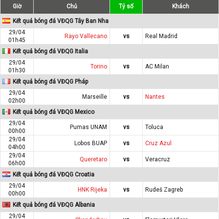
Giờ
Chủ
Tỷ số
Khách
Kết quả bóng đá VĐQG Tây Ban Nha
29/04
Rayo Vallecano
vs
Real Madrid
01h45
Kết quả bóng đá VĐQG Italia
29/04
Torino
vs
AC Milan
01h30
Kết quả bóng đá VĐQG Pháp
29/04
Marseille
vs
Nantes
02h00
Kết quả bóng đá VĐQG Mexico
29/04
Pumas UNAM
vs
Toluca
00h00
29/04
Lobos BUAP
vs
Cruz Azul
04h00
29/04
Queretaro
vs
Veracruz
06h00
Kết quả bóng đá VĐQG Croatia
29/04
HNK Rijeka
vs
Rudeš Zagreb
00h00
Kết quả bóng đá VĐQG Albania
29/04