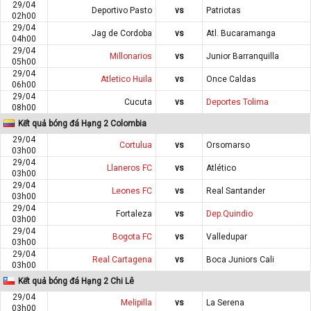
29/04
Deportivo Pasto
vs
Patriotas
02h00
29/04
Jag de Cordoba
vs
Atl. Bucaramanga
04h00
29/04
Millonarios
vs
Junior Barranquilla
05h00
29/04
Atletico Huila
vs
Once Caldas
06h00
29/04
Cucuta
vs
Deportes Tolima
08h00
Kết quả bóng đá Hạng 2 Colombia
29/04
Cortulua
vs
Orsomarso
03h00
29/04
Llaneros FC
vs
Atlético
03h00
29/04
Leones FC
vs
Real Santander
03h00
29/04
Fortaleza
vs
Dep.Quindio
03h00
29/04
Bogota FC
vs
Valledupar
03h00
29/04
Real Cartagena
vs
Boca Juniors Cali
03h00
Kết quả bóng đá Hạng 2 Chi Lê
29/04
Melipilla
vs
La Serena
03h00