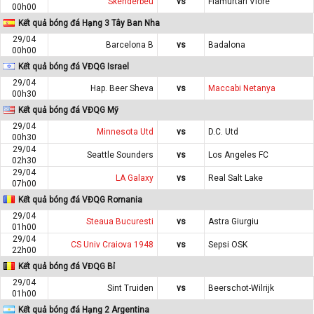
Skenderbeu
vs
Flamurtari Vlore
00h00
Kết quả bóng đá Hạng 3 Tây Ban Nha
29/04
Barcelona B
vs
Badalona
00h00
Kết quả bóng đá VĐQG Israel
29/04
Hap. Beer Sheva
vs
Maccabi Netanya
00h30
Kết quả bóng đá VĐQG Mỹ
29/04
Minnesota Utd
vs
D.C. Utd
00h30
29/04
Seattle Sounders
vs
Los Angeles FC
02h30
29/04
LA Galaxy
vs
Real Salt Lake
07h00
Kết quả bóng đá VĐQG Romania
29/04
Steaua Bucuresti
vs
Astra Giurgiu
01h00
29/04
CS Univ Craiova 1948
vs
Sepsi OSK
22h00
Kết quả bóng đá VĐQG Bỉ
29/04
Sint Truiden
vs
Beerschot-Wilrijk
01h00
Kết quả bóng đá Hạng 2 Argentina