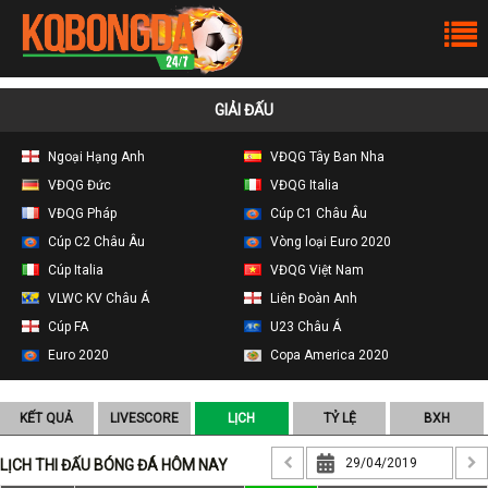
GIẢI ĐẤU
Ngoại Hạng Anh
VĐQG Tây Ban Nha
VĐQG Đức
VĐQG Italia
VĐQG Pháp
Cúp C1 Châu Âu
Cúp C2 Châu Âu
Vòng loại Euro 2020
Cúp Italia
VĐQG Việt Nam
VLWC KV Châu Á
Liên Đoàn Anh
Cúp FA
U23 Châu Á
Euro 2020
Copa America 2020
KẾT QUẢ
LIVESCORE
LỊCH
TỶ LỆ
BXH
LỊCH THI ĐẤU BÓNG ĐÁ HÔM NAY