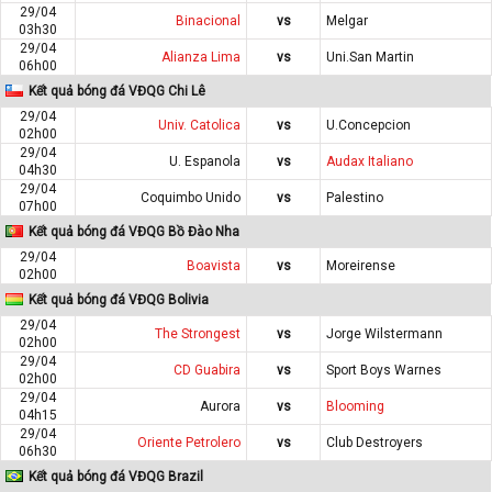
29/04
Binacional
vs
Melgar
03h30
29/04
Alianza Lima
vs
Uni.San Martin
06h00
Kết quả bóng đá VĐQG Chi Lê
29/04
Univ. Catolica
vs
U.Concepcion
02h00
29/04
U. Espanola
vs
Audax Italiano
04h30
29/04
Coquimbo Unido
vs
Palestino
07h00
Kết quả bóng đá VĐQG Bồ Đào Nha
29/04
Boavista
vs
Moreirense
02h00
Kết quả bóng đá VĐQG Bolivia
29/04
The Strongest
vs
Jorge Wilstermann
02h00
29/04
CD Guabira
vs
Sport Boys Warnes
02h00
29/04
Aurora
vs
Blooming
04h15
29/04
Oriente Petrolero
vs
Club Destroyers
06h30
Kết quả bóng đá VĐQG Brazil