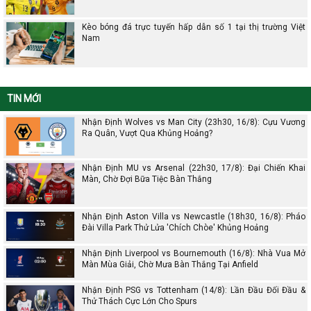
Kèo bóng đá trực tuyến hấp dẫn số 1 tại thị trường Việt
Nam
TIN MỚI
Nhận Định Wolves vs Man City (23h30, 16/8): Cựu Vương
Ra Quân, Vượt Qua Khủng Hoảng?
Nhận Định MU vs Arsenal (22h30, 17/8): Đại Chiến Khai
Màn, Chờ Đợi Bữa Tiệc Bàn Thắng
Nhận Định Aston Villa vs Newcastle (18h30, 16/8): Pháo
Đài Villa Park Thử Lửa 'Chích Chòe' Khủng Hoảng
Nhận Định Liverpool vs Bournemouth (16/8): Nhà Vua Mở
Màn Mùa Giải, Chờ Mưa Bàn Thắng Tại Anfield
Nhận Định PSG vs Tottenham (14/8): Lần Đầu Đối Đầu &
Thử Thách Cực Lớn Cho Spurs