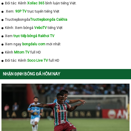
Đối tác: Kênh
Xoilac 365
bình luận tiếng Việt.
Xem:
90P TV
trực tuyến tiếng Việt
Tructiepbongda
Tructiepbongda Cakhia
Kênh: Xem bóngá
VeboTV
tiếng Việt
Xem
trực tiếp bóngá Rakhoi TV
Xem ngay
bongdalu com
mới nhất
Kênh
Mitom TV
full HD
Đối tác: Kênh
Soco Live TV
full HD
NHẬN ĐỊNH BÓNG ĐÁ HÔM NAY