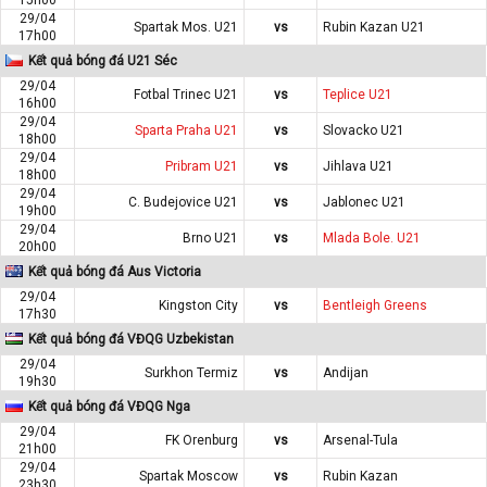
29/04
Spartak Mos. U21
vs
Rubin Kazan U21
17h00
Kết quả bóng đá U21 Séc
29/04
Fotbal Trinec U21
vs
Teplice U21
16h00
29/04
Sparta Praha U21
vs
Slovacko U21
18h00
29/04
Pribram U21
vs
Jihlava U21
18h00
29/04
C. Budejovice U21
vs
Jablonec U21
19h00
29/04
Brno U21
vs
Mlada Bole. U21
20h00
Kết quả bóng đá Aus Victoria
29/04
Kingston City
vs
Bentleigh Greens
17h30
Kết quả bóng đá VĐQG Uzbekistan
29/04
Surkhon Termiz
vs
Andijan
19h30
Kết quả bóng đá VĐQG Nga
29/04
FK Orenburg
vs
Arsenal-Tula
21h00
29/04
Spartak Moscow
vs
Rubin Kazan
23h30