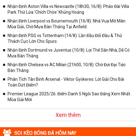
Nhận Định Aston Villa vs Newcastle (18h30, 16/8): Pháo Đài Villa
✓ Giải bóng Cúp C1 Châu Âu;
Park Thử Lửa 'Chích Chòe' Khủng Hoảng
✓ Giải Cúp C2 Châu Âu;
Nhận Định Liverpool vs Bournemouth (16/8): Nhà Vua Mở Màn
Mùa Giải, Chờ Mưa Bàn Thắng Tại Anfield
✓ Giải VĐQG Tây Ban Nha;
Nhận Định PSG vs Tottenham (14/8): Lần Đầu Đối Đầu & Thử
✓ VĐQG Đức;
Thách Cực Lớn Cho Spurs
✓ Giải VĐQG Italia;
Nhận Định Dortmund vs Juventus (10/8): Lợi Thế Sân Nhà, Dễ Có
✓ VĐQG Pháp;
Mưa Bàn Thắng
Nhận Định Chelsea vs AC Milan (21h00, 10/8): Chờ Đợi Đại Tiệc
✓ Liên Đoàn Anh;
Bàn Thắng
✓ Cúp FA;
Phân Tích Tân Binh Arsenal - Viktor Gyökeres: Lời Giải Cho Bài
✓ U23 Châu Á;
Toán Dứt Điểm?
✓ Euro 2020;
Premier League 2025/26: Điểm Danh 5 Ngôi Sao Đáng Xem Nhất
Mùa Giải Mới
✓ VLWC KV Châu Á;
✓ Copa America 2020;
Xem thêm
✓ Các giải đấu bóng đá khác.
Vì vậy, đồng hành cùng với chuyên trang
kqbongda.net
các bạn
SOI KÈO BÓNG ĐÁ HÔM NAY