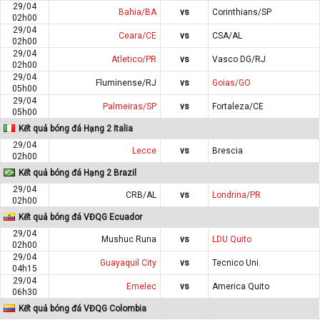
29/04
Bahia/BA
vs
Corinthians/SP
02h00
29/04
Ceara/CE
vs
CSA/AL
02h00
29/04
Atletico/PR
vs
Vasco DG/RJ
02h00
29/04
Fluminense/RJ
vs
Goias/GO
05h00
29/04
Palmeiras/SP
vs
Fortaleza/CE
05h00
Kết quả bóng đá Hạng 2 Italia
29/04
Lecce
vs
Brescia
02h00
Kết quả bóng đá Hạng 2 Brazil
29/04
CRB/AL
vs
Londrina/PR
02h00
Kết quả bóng đá VĐQG Ecuador
29/04
Mushuc Runa
vs
LDU Quito
02h00
29/04
Guayaquil City
vs
Tecnico Uni.
04h15
29/04
Emelec
vs
America Quito
06h30
Kết quả bóng đá VĐQG Colombia