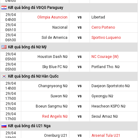
04h00
Kết quả bóng đá VĐQG Paraguay
29/04
Olimpia Asuncion
vs
Libertad
04h00
29/04
Nacional
vs
Cerro Porteno
06h10
29/04
Sol de America
vs
Sportivo Luqueno
06h30
Kết quả bóng đá Nữ Mỹ
29/04
Houston Dash Nữ
vs
NC Courage (W)
05h00
29/04
Sky Blue FC Nữ
vs
Portland Tho. Nữ
05h00
Kết quả bóng đá Nữ Hàn Quốc
29/04
Changnyeong Nữ
vs
Daejeon Sportstoto Nữ
14h00
29/04
Suwon Nữ
vs
Gyeongju Nữ
17h00
29/04
Boeun Sangmu Nữ
vs
Hwacheon KSPO Nữ
17h00
29/04
Red Angels Nữ
vs
Seoul Amaz Nữ
17h00
Kết quả bóng đá U21 Nga
29/04
Orenburg U21
vs
Arsenal Tula U21
15h00