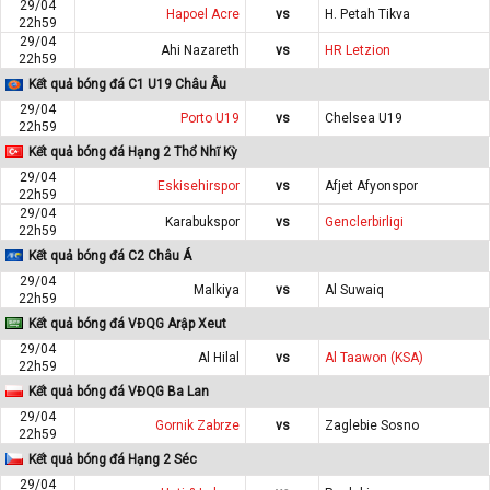
29/04
Hapoel Acre
vs
H. Petah Tikva
22h59
29/04
Ahi Nazareth
vs
HR Letzion
22h59
Kết quả bóng đá C1 U19 Châu Âu
29/04
Porto U19
vs
Chelsea U19
22h59
Kết quả bóng đá Hạng 2 Thổ Nhĩ Kỳ
29/04
Eskisehirspor
vs
Afjet Afyonspor
22h59
29/04
Karabukspor
vs
Genclerbirligi
22h59
Kết quả bóng đá C2 Châu Á
29/04
Malkiya
vs
Al Suwaiq
22h59
Kết quả bóng đá VĐQG Arập Xeut
29/04
Al Hilal
vs
Al Taawon (KSA)
22h59
Kết quả bóng đá VĐQG Ba Lan
29/04
Gornik Zabrze
vs
Zaglebie Sosno
22h59
Kết quả bóng đá Hạng 2 Séc
29/04