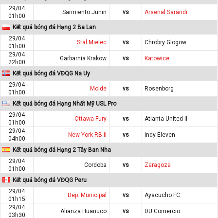
29/04
Sarmiento Junin
vs
Arsenal Sarandi
01h00
Kết quả bóng đá Hạng 2 Ba Lan
29/04
Stal Mielec
vs
Chrobry Glogow
01h00
29/04
Garbarnia Krakow
vs
Katowice
22h00
Kết quả bóng đá VĐQG Na Uy
29/04
Molde
vs
Rosenborg
01h00
Kết quả bóng đá Hạng Nhất Mỹ USL Pro
29/04
Ottawa Fury
vs
Atlanta United II
01h00
29/04
New York RB II
vs
Indy Eleven
04h00
Kết quả bóng đá Hạng 2 Tây Ban Nha
29/04
Cordoba
vs
Zaragoza
01h00
Kết quả bóng đá VĐQG Peru
29/04
Dep. Municipal
vs
Ayacucho FC
01h15
29/04
Alianza Huanuco
vs
DU Comercio
03h30