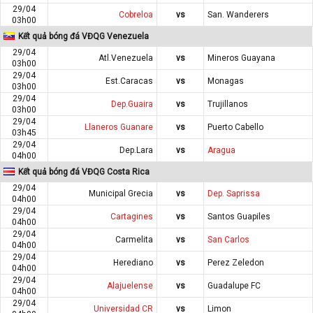
29/04
Cobreloa
vs
San. Wanderers
03h00
Kết quả bóng đá VĐQG Venezuela
29/04
Atl.Venezuela
vs
Mineros Guayana
03h00
29/04
Est.Caracas
vs
Monagas
03h00
29/04
Dep.Guaira
vs
Trujillanos
03h00
29/04
Llaneros Guanare
vs
Puerto Cabello
03h45
29/04
Dep.Lara
vs
Aragua
04h00
Kết quả bóng đá VĐQG Costa Rica
29/04
Municipal Grecia
vs
Dep. Saprissa
04h00
29/04
Cartagines
vs
Santos Guapiles
04h00
29/04
Carmelita
vs
San Carlos
04h00
29/04
Herediano
vs
Perez Zeledon
04h00
29/04
Alajuelense
vs
Guadalupe FC
04h00
29/04
Universidad CR
vs
Limon