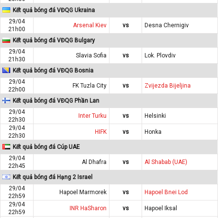
Kết quả bóng đá VĐQG Ukraina
29/04
Arsenal Kiev
vs
Desna Chernigiv
21h00
Kết quả bóng đá VĐQG Bulgary
29/04
Slavia Sofia
vs
Lok. Plovdiv
21h30
Kết quả bóng đá VĐQG Bosnia
29/04
FK Tuzla City
vs
Zvijezda Bijeljina
22h00
Kết quả bóng đá VĐQG Phần Lan
29/04
Inter Turku
vs
Helsinki
22h30
29/04
HIFK
vs
Honka
22h30
Kết quả bóng đá Cúp UAE
29/04
Al Dhafra
vs
Al Shabab (UAE)
22h45
Kết quả bóng đá Hạng 2 Israel
29/04
Hapoel Marmorek
vs
Hapoel Bnei Lod
22h59
29/04
INR HaSharon
vs
Hapoel Iksal
22h59