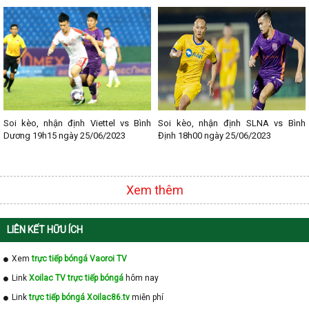
- Lịch thi đấu Serie A
- Lịch thi đấu V - League
- Lịch thi đấu Cup C1
Soi kèo, nhận định Viettel vs Bình
Soi kèo, nhận định SLNA vs Bình
Dương 19h15 ngày 25/06/2023
Định 18h00 ngày 25/06/2023
Xem thêm
LIÊN KẾT HỮU ÍCH
Xem
trực tiếp bóngá Vaoroi TV
Link
Xoilac TV trực tiếp bóngá
hôm nay
Link
trực tiếp bóngá Xoilac86.tv
miễn phí