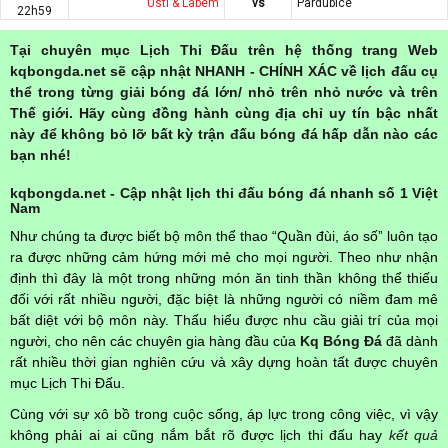
Usti & Labem
vs
Pardubice
22h59
Tại chuyên mục Lịch Thi Đấu trên hệ thống trang Web
kqbongda.net sẽ cập nhật NHANH - CHÍNH XÁC về lịch đấu cụ
thể trong từng giải bóng đá lớn/ nhỏ trên nhỏ nước và trên
Thế giới. Hãy cùng đồng hành cùng địa chỉ uy tín bậc nhất
này để không bỏ lỡ bất kỳ trận đấu bóng đá hấp dẫn nào các
bạn nhé!
kqbongda.net - Cập nhật lịch thi đấu bóng đá nhanh số 1 Việt
Nam
Như chúng ta được biết bộ môn thể thao “Quần đùi, áo số” luôn tạo
ra được những cảm hứng mới mẻ cho mọi người. Theo như nhận
định thì đây là một trong những món ăn tinh thần không thể thiếu
đối với rất nhiều người, đặc biệt là những người có niềm đam mê
bất diệt với bộ môn này. Thấu hiểu được nhu cầu giải trí của mọi
người, cho nên các chuyên gia hàng đầu của
Kq Bóng Đá
đã dành
rất nhiều thời gian nghiên cứu và xây dựng hoàn tất được chuyên
mục Lịch Thi Đấu.
Cùng với sự xô bồ trong cuộc sống, áp lực trong công việc, vì vậy
không phải ai ai cũng nắm bắt rõ được lịch thi đấu hay
kết quả