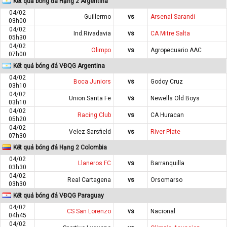
Kết quả bóng đá Hạng 2 Argentina
04/02
Guillermo
vs
Arsenal Sarandi
03h00
04/02
Ind.Rivadavia
vs
CA Mitre Salta
05h30
04/02
Olimpo
vs
Agropecuario AAC
07h00
Kết quả bóng đá VĐQG Argentina
04/02
Boca Juniors
vs
Godoy Cruz
03h10
04/02
Union Santa Fe
vs
Newells Old Boys
03h10
04/02
Racing Club
vs
CA Huracan
05h20
04/02
Velez Sarsfield
vs
River Plate
07h30
Kết quả bóng đá Hạng 2 Colombia
04/02
Llaneros FC
vs
Barranquilla
03h30
04/02
Real Cartagena
vs
Orsomarso
03h30
Kết quả bóng đá VĐQG Paraguay
04/02
CS San Lorenzo
vs
Nacional
04h45
04/02