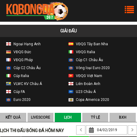
GIẢI ĐẤU
Ngoại Hạng Anh
VĐQG Tây Ban Nha
VĐQG Đức
VĐQG Italia
VĐQG Pháp
Cúp C1 Châu Âu
Cúp C2 Châu Âu
Vòng loại Euro 2020
Cúp Italia
VĐQG Việt Nam
VLWC KV Châu Á
Liên Đoàn Anh
Cúp FA
U23 Châu Á
Euro 2020
Copa America 2020
KẾT QUẢ
LIVESCORE
LỊCH
TỶ LỆ
BXH
LỊCH THI ĐẤU BÓNG ĐÁ HÔM NAY