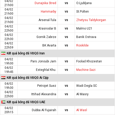
04/02
Dunajska Stred
vs
O.Ljubljana
21h00
04/02
Hammarby
vs
St.Polten
21h00
04/02
Arsenal-Tula
vs
Zhetysu Taldykorgan
21h00
04/02
Krasnodar B
vs
Malmo U21
22h00
04/02
Gornik Zabrze
vs
Banik Ostrava
22h30
04/02
BK Avarta
vs
Roskilde
22h59
Kết quả bóng đá VĐQG Iran
04/02
Pars Jonoubi Jam
vs
Foolad Khozestan
19h30
04/02
Esteghlal Khu.
vs
Machine Sazi
19h45
Kết quả bóng đá VĐQG Ai Cập
04/02
Petrojet Suez
vs
Wadi Degla SC
19h30
04/02
Ittihad Alexandria
vs
Al Masry
22h00
Kết quả bóng đá VĐQG UAE
04/02
Dubba Al Fujairah
vs
Al Wasl
20h15