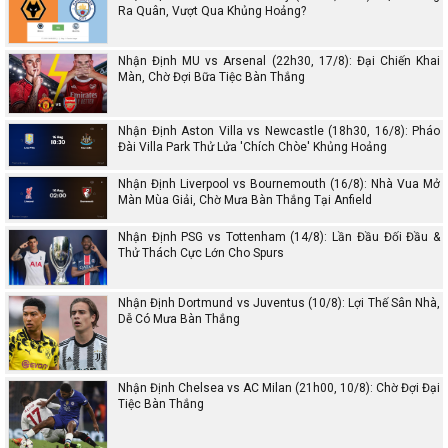
Ra Quân, Vượt Qua Khủng Hoảng?
Nhận Định MU vs Arsenal (22h30, 17/8): Đại Chiến Khai
Màn, Chờ Đợi Bữa Tiệc Bàn Thắng
Nhận Định Aston Villa vs Newcastle (18h30, 16/8): Pháo
Đài Villa Park Thử Lửa 'Chích Chòe' Khủng Hoảng
Nhận Định Liverpool vs Bournemouth (16/8): Nhà Vua Mở
Màn Mùa Giải, Chờ Mưa Bàn Thắng Tại Anfield
Nhận Định PSG vs Tottenham (14/8): Lần Đầu Đối Đầu &
Thử Thách Cực Lớn Cho Spurs
Nhận Định Dortmund vs Juventus (10/8): Lợi Thế Sân Nhà,
Dễ Có Mưa Bàn Thắng
Nhận Định Chelsea vs AC Milan (21h00, 10/8): Chờ Đợi Đại
Tiệc Bàn Thắng