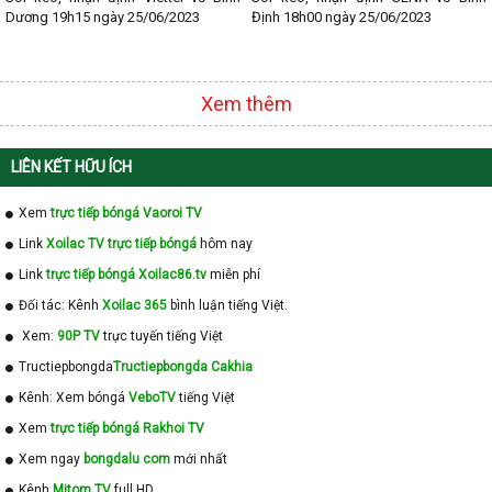
Dương 19h15 ngày 25/06/2023
Định 18h00 ngày 25/06/2023
Xem thêm
LIÊN KẾT HỮU ÍCH
Xem
trực tiếp bóngá Vaoroi TV
Link
Xoilac TV trực tiếp bóngá
hôm nay
Link
trực tiếp bóngá Xoilac86.tv
miễn phí
Đối tác: Kênh
Xoilac 365
bình luận tiếng Việt.
Xem:
90P TV
trực tuyến tiếng Việt
Tructiepbongda
Tructiepbongda Cakhia
Kênh: Xem bóngá
VeboTV
tiếng Việt
Xem
trực tiếp bóngá Rakhoi TV
Xem ngay
bongdalu com
mới nhất
Kênh
Mitom TV
full HD