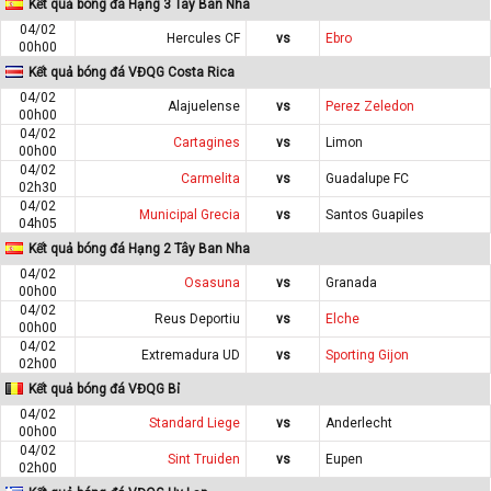
Kết quả bóng đá Hạng 3 Tây Ban Nha
04/02
Hercules CF
vs
Ebro
00h00
Kết quả bóng đá VĐQG Costa Rica
04/02
Alajuelense
vs
Perez Zeledon
00h00
04/02
Cartagines
vs
Limon
00h00
04/02
Carmelita
vs
Guadalupe FC
02h30
04/02
Municipal Grecia
vs
Santos Guapiles
04h05
Kết quả bóng đá Hạng 2 Tây Ban Nha
04/02
Osasuna
vs
Granada
00h00
04/02
Reus Deportiu
vs
Elche
00h00
04/02
Extremadura UD
vs
Sporting Gijon
02h00
Kết quả bóng đá VĐQG Bỉ
04/02
Standard Liege
vs
Anderlecht
00h00
04/02
Sint Truiden
vs
Eupen
02h00