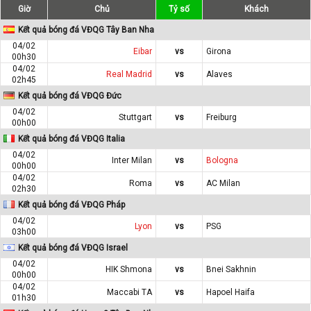
Giờ
Chủ
Tỷ số
Khách
Kết quả bóng đá VĐQG Tây Ban Nha
04/02
Eibar
vs
Girona
00h30
04/02
Real Madrid
vs
Alaves
02h45
Kết quả bóng đá VĐQG Đức
04/02
Stuttgart
vs
Freiburg
00h00
Kết quả bóng đá VĐQG Italia
04/02
Inter Milan
vs
Bologna
00h00
04/02
Roma
vs
AC Milan
02h30
Kết quả bóng đá VĐQG Pháp
04/02
Lyon
vs
PSG
03h00
Kết quả bóng đá VĐQG Israel
04/02
HIK Shmona
vs
Bnei Sakhnin
00h00
04/02
Maccabi TA
vs
Hapoel Haifa
01h30