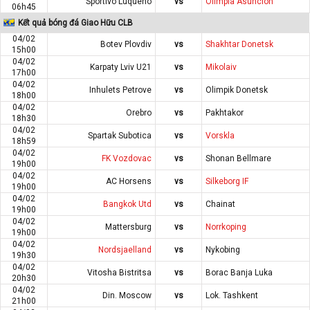
Sportivo Luqueno
vs
Olimpia Asuncion
06h45
Kết quả bóng đá Giao Hữu CLB
04/02
Botev Plovdiv
vs
Shakhtar Donetsk
15h00
04/02
Karpaty Lviv U21
vs
Mikolaiv
17h00
04/02
Inhulets Petrove
vs
Olimpik Donetsk
18h00
04/02
Orebro
vs
Pakhtakor
18h30
04/02
Spartak Subotica
vs
Vorskla
18h59
04/02
FK Vozdovac
vs
Shonan Bellmare
19h00
04/02
AC Horsens
vs
Silkeborg IF
19h00
04/02
Bangkok Utd
vs
Chainat
19h00
04/02
Mattersburg
vs
Norrkoping
19h00
04/02
Nordsjaelland
vs
Nykobing
19h30
04/02
Vitosha Bistritsa
vs
Borac Banja Luka
20h30
04/02
Din. Moscow
vs
Lok. Tashkent
21h00