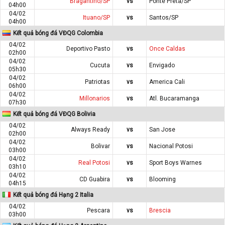
Bragantino/SP
vs
Ponte Preta/SP
04h00
04/02
Ituano/SP
vs
Santos/SP
04h00
Kết quả bóng đá VĐQG Colombia
04/02
Deportivo Pasto
vs
Once Caldas
02h00
04/02
Cucuta
vs
Envigado
05h30
04/02
Patriotas
vs
America Cali
06h00
04/02
Millonarios
vs
Atl. Bucaramanga
07h30
Kết quả bóng đá VĐQG Bolivia
04/02
Always Ready
vs
San Jose
02h00
04/02
Bolivar
vs
Nacional Potosi
03h00
04/02
Real Potosi
vs
Sport Boys Warnes
03h10
04/02
CD Guabira
vs
Blooming
04h15
Kết quả bóng đá Hạng 2 Italia
04/02
Pescara
vs
Brescia
03h00