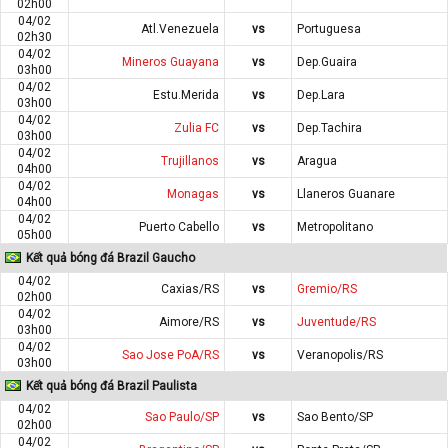
02h00
04/02
Atl.Venezuela
vs
Portuguesa
02h30
04/02
Mineros Guayana
vs
Dep.Guaira
03h00
04/02
Estu.Merida
vs
Dep.Lara
03h00
04/02
Zulia FC
vs
Dep.Tachira
03h00
04/02
Trujillanos
vs
Aragua
04h00
04/02
Monagas
vs
Llaneros Guanare
04h00
04/02
Puerto Cabello
vs
Metropolitano
05h00
Kết quả bóng đá Brazil Gaucho
04/02
Caxias/RS
vs
Gremio/RS
02h00
04/02
Aimore/RS
vs
Juventude/RS
03h00
04/02
Sao Jose PoA/RS
vs
Veranopolis/RS
03h00
Kết quả bóng đá Brazil Paulista
04/02
Sao Paulo/SP
vs
Sao Bento/SP
02h00
04/02