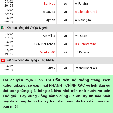
04/02
Baniyas
vs
Al Fujairah
20h25
04/02
Al Jazira
vs
Al Shabab (UAE)
22h59
04/02
Ajman
vs
Al Nasr (UAE)
22h59
Kết quả bóng đá VĐQG Algeria
04/02
Ain M'lila
vs
MC Oran
21h00
04/02
USM Bel Abbes
vs
CS Constantine
22h00
04/02
Paradou AC
vs
JS Kabylie
23h45
Kết quả bóng đá Hạng 2 Thổ Nhĩ Kỳ
04/02
Altay
vs
Istanbulspor AS
22h59
Tại chuyên mục Lịch Thi Đấu trên hệ thống trang Web
kqbongda.net sẽ cập nhật NHANH - CHÍNH XÁC về lịch đấu cụ
thể trong từng giải bóng đá lớn/ nhỏ trên nhỏ nước và trên
Thế giới. Hãy cùng đồng hành cùng địa chỉ uy tín bậc nhất
này để không bỏ lỡ bất kỳ trận đấu bóng đá hấp dẫn nào các
bạn nhé!