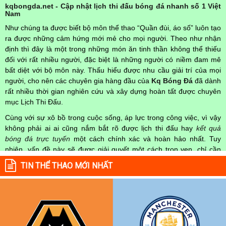
kqbongda.net - Cập nhật lịch thi đấu bóng đá nhanh số 1 Việt
Nam
Như chúng ta được biết bộ môn thể thao “Quần đùi, áo số” luôn tạo
ra được những cảm hứng mới mẻ cho mọi người. Theo như nhận
định thì đây là một trong những món ăn tinh thần không thể thiếu
đối với rất nhiều người, đặc biệt là những người có niềm đam mê
bất diệt với bộ môn này. Thấu hiểu được nhu cầu giải trí của mọi
người, cho nên các chuyên gia hàng đầu của
Kq Bóng Đá
đã dành
rất nhiều thời gian nghiên cứu và xây dựng hoàn tất được chuyên
mục Lịch Thi Đấu.
Cùng với sự xô bồ trong cuộc sống, áp lực trong công việc, vì vậy
không phải ai ai cũng nắm bắt rõ được lịch thi đấu hay
kết quả
bóng đá trực tuyến
một cách chính xác và hoàn hảo nhất. Tuy
nhiên, vấn đề này sẽ được giải quyết một cách trọn vẹn, chỉ cần
truy cập vào chuyên mục
Lịch Thi Đấu
của Website
kqbongda.net
TIN THỂ THAO MỚI NHẤT
mọi người hoàn toàn nắm rõ được chính xác về thời gian các trận
đấu bóng đá Việt Nam hay trên Thế giới diễn ra trong thời gian sắp
tới. Hoặc thời gian trận đấu bóng đá đang diễn ra hiện tại,
kết quả
bóng đá
cả 2 đội tuyển bóng đá đang đạt được.
Không chỉ dừng lại ở đó, những người hâm mộ bóng đá có thể cập