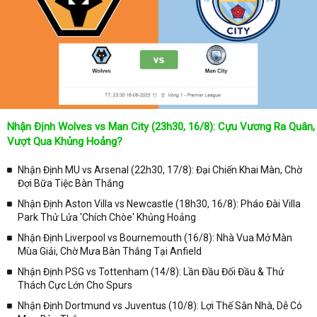
nhật được chính xác về lịch phát sóng bóng đá được tường thuật
trực tiếp ở trên những kênh truyền hình thể thao lớn nhất hiện nay
như: VTV3, K+, SCTV, Thể thao TV,... Nếu như bạn không muốn
bỏ lỡ bất kỳ một trận đấu bóng đá nào trong từng mùa giải, hãy
thường xuyên vào chuyên mục
Lịch Thi Đấu
tại chuyên trang
Kqbongda
để cập nhật thông tin chính xác nhất nhé!
Lịch thi đấu được cập nhật chính xác trong toàn bộ các giải
đấu
Nhận Định Wolves vs Man City (23h30, 16/8): Cựu Vương Ra Quân,
Tại
Lịch Thi Đấu
của chuyên trang
kqbongda.net
sẽ cập nhanh
Vượt Qua Khủng Hoảng?
chóng và chính xác nhất thời gian từng trận đấu bóng đá diễn ra ở
trong từng giải đấu như:
Nhận Định MU vs Arsenal (22h30, 17/8): Đại Chiến Khai Màn, Chờ
Đợi Bữa Tiệc Bàn Thắng
✓ Giải đấu bóng đá Ngoại hạng Anh;
Nhận Định Aston Villa vs Newcastle (18h30, 16/8): Pháo Đài Villa
✓ Giải bóng Cúp C1 Châu Âu;
Park Thử Lửa 'Chích Chòe' Khủng Hoảng
✓ Giải Cúp C2 Châu Âu;
Nhận Định Liverpool vs Bournemouth (16/8): Nhà Vua Mở Màn
Mùa Giải, Chờ Mưa Bàn Thắng Tại Anfield
✓ Giải VĐQG Tây Ban Nha;
Nhận Định PSG vs Tottenham (14/8): Lần Đầu Đối Đầu & Thử
✓ VĐQG Đức;
Thách Cực Lớn Cho Spurs
✓ Giải VĐQG Italia;
Nhận Định Dortmund vs Juventus (10/8): Lợi Thế Sân Nhà, Dễ Có