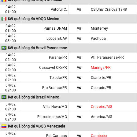
04/02
Viitorul C.
vs
CS Univ Craiova 1948
01h00
Kết quả bóng đá VĐQG Mexico
04/02
Pumas UNAM
vs
Monterrey
01h00
04/02
Lobos BUAP
vs
Pachuca
05h00
Kết quả bóng đá Brazil Paranaense
04/02
Parana/PR
vs
Atl. Paranaense/PR
02h00
04/02
Cascavel CR/PR
vs
Maringa/PR
02h00
04/02
Toledo/PR
vs
Cianorte/PR
02h00
04/02
Rio Branco/PR
vs
Operario/PR
02h00
Kết quả bóng đá Brazil Mineiro
04/02
Villa Nova/MG
vs
Cruzeiro/MG
02h00
04/02
Patrocinense/MG
vs
America/MG
02h00
Kết quả bóng đá VĐQG Venezuela
04/02
Est.Caracas
vs
Carabobo