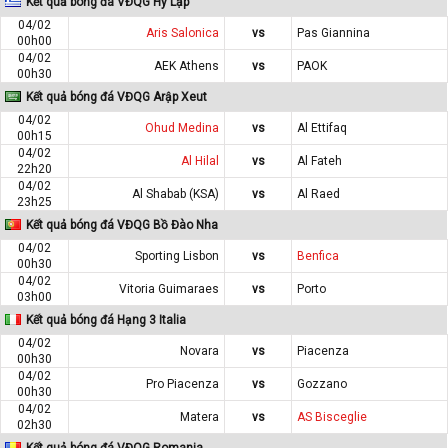
Kết quả bóng đá VĐQG Hy Lạp
04/02
Aris Salonica
vs
Pas Giannina
00h00
04/02
AEK Athens
vs
PAOK
00h30
Kết quả bóng đá VĐQG Arập Xeut
04/02
Ohud Medina
vs
Al Ettifaq
00h15
04/02
Al Hilal
vs
Al Fateh
22h20
04/02
Al Shabab (KSA)
vs
Al Raed
23h25
Kết quả bóng đá VĐQG Bồ Đào Nha
04/02
Sporting Lisbon
vs
Benfica
00h30
04/02
Vitoria Guimaraes
vs
Porto
03h00
Kết quả bóng đá Hạng 3 Italia
04/02
Novara
vs
Piacenza
00h30
04/02
Pro Piacenza
vs
Gozzano
00h30
04/02
Matera
vs
AS Bisceglie
02h30
Kết quả bóng đá VĐQG Romania