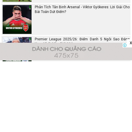
Phân Tích Tân Binh Arsenal - Viktor Gyökeres: Lời Giải Cho
Bài Toán Dứt Điểm?
Premier League 2025/26: Điểm Danh 5 Ngôi Sao Đáng
x
Xem Nhất Mùa Giải Mới
Kqbongda.Co - Chuyên trang cập nhật kết quả bóng đá, soi kèo Ngoại hạng
Anh, Tây Ban Nha, Đức và tất cả các giải đấu khác.