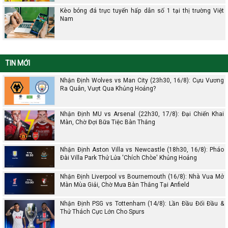
Kèo bóng đá trực tuyến hấp dẫn số 1 tại thị trường Việt
Nam
TIN MỚI
Nhận Định Wolves vs Man City (23h30, 16/8): Cựu Vương
Ra Quân, Vượt Qua Khủng Hoảng?
Nhận Định MU vs Arsenal (22h30, 17/8): Đại Chiến Khai
Màn, Chờ Đợi Bữa Tiệc Bàn Thắng
Nhận Định Aston Villa vs Newcastle (18h30, 16/8): Pháo
Đài Villa Park Thử Lửa 'Chích Chòe' Khủng Hoảng
Nhận Định Liverpool vs Bournemouth (16/8): Nhà Vua Mở
Màn Mùa Giải, Chờ Mưa Bàn Thắng Tại Anfield
Nhận Định PSG vs Tottenham (14/8): Lần Đầu Đối Đầu &
Thử Thách Cực Lớn Cho Spurs