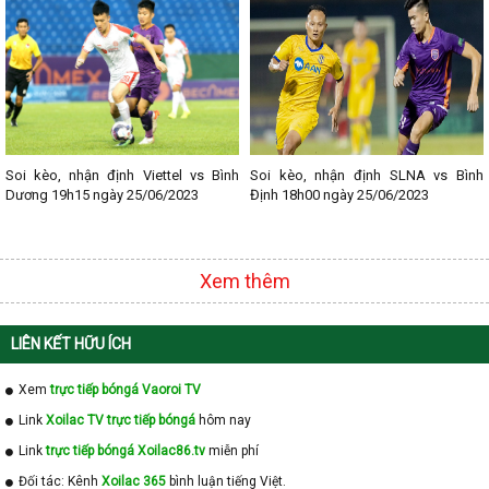
- Lịch thi đấu V - League
- Lịch thi đấu Cup C1
Soi kèo, nhận định Viettel vs Bình
Soi kèo, nhận định SLNA vs Bình
Dương 19h15 ngày 25/06/2023
Định 18h00 ngày 25/06/2023
Xem thêm
LIÊN KẾT HỮU ÍCH
Xem
trực tiếp bóngá Vaoroi TV
Link
Xoilac TV trực tiếp bóngá
hôm nay
Link
trực tiếp bóngá Xoilac86.tv
miễn phí
Đối tác: Kênh
Xoilac 365
bình luận tiếng Việt.