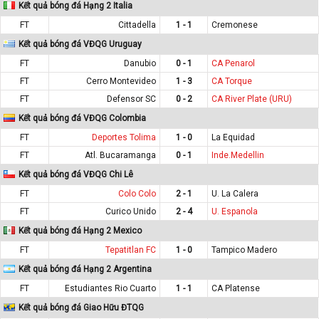
Kết quả bóng đá Hạng 2 Italia
FT
Cittadella
1 - 1
Cremonese
Kết quả bóng đá VĐQG Uruguay
FT
Danubio
0 - 1
CA Penarol
FT
Cerro Montevideo
1 - 3
CA Torque
FT
Defensor SC
0 - 2
CA River Plate (URU)
Kết quả bóng đá VĐQG Colombia
FT
Deportes Tolima
1 - 0
La Equidad
FT
Atl. Bucaramanga
0 - 1
Inde.Medellin
Kết quả bóng đá VĐQG Chi Lê
FT
Colo Colo
2 - 1
U. La Calera
FT
Curico Unido
2 - 4
U. Espanola
Kết quả bóng đá Hạng 2 Mexico
FT
Tepatitlan FC
1 - 0
Tampico Madero
Kết quả bóng đá Hạng 2 Argentina
FT
Estudiantes Rio Cuarto
1 - 1
CA Platense
Kết quả bóng đá Giao Hữu ĐTQG