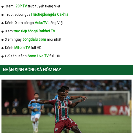
Xem:
90P TV
trực tuyến tiếng Việt
Tructiepbongda
Tructiepbongda Cakhia
Kênh: Xem bóngá
VeboTV
tiếng Việt
Xem
trực tiếp bóngá Rakhoi TV
Xem ngay
bongdalu com
mới nhất
Kênh
Mitom TV
full HD
Đối tác: Kênh
Soco Live TV
full HD
NHẬN ĐỊNH BÓNG ĐÁ HÔM NAY