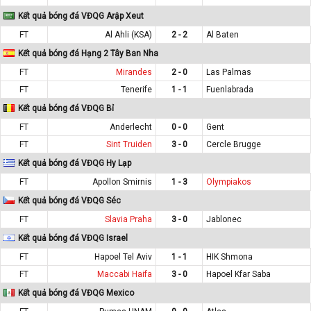
Kết quả bóng đá VĐQG Arập Xeut
FT
Al Ahli (KSA)
2 - 2
Al Baten
Kết quả bóng đá Hạng 2 Tây Ban Nha
FT
Mirandes
2 - 0
Las Palmas
FT
Tenerife
1 - 1
Fuenlabrada
Kết quả bóng đá VĐQG Bỉ
FT
Anderlecht
0 - 0
Gent
FT
Sint Truiden
3 - 0
Cercle Brugge
Kết quả bóng đá VĐQG Hy Lạp
FT
Apollon Smirnis
1 - 3
Olympiakos
Kết quả bóng đá VĐQG Séc
FT
Slavia Praha
3 - 0
Jablonec
Kết quả bóng đá VĐQG Israel
FT
Hapoel Tel Aviv
1 - 1
HIK Shmona
FT
Maccabi Haifa
3 - 0
Hapoel Kfar Saba
Kết quả bóng đá VĐQG Mexico