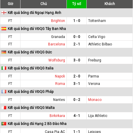
Giờ
Chủ
Tỷ số
Khách
Kết quả bóng đá Ngoại Hạng Anh
FT
Brighton
1 - 0
Tottenham
Kết quả bóng đá VĐQG Tây Ban Nha
FT
Granada
0 - 0
Celta Vigo
FT
Barcelona
2 - 1
Athletic Bilbao
Kết quả bóng đá VĐQG Đức
FT
Wolfsburg
3 - 0
Freiburg
Kết quả bóng đá VĐQG Italia
FT
Napoli
2 - 0
Parma
FT
Roma
3 - 1
Verona
Kết quả bóng đá VĐQG Pháp
FT
Nantes
0 - 2
Monaco
Kết quả bóng đá VĐQG Malta
FT
Birkirkara
4 - 1
Lija Athletic
Kết quả bóng đá Hạng 2 Bồ Đào Nha
FT
Casa Pia AC
1 - 1
Leixoes