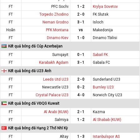
FT
PFC Sochi
1 - 2
Krylya Sovetov
FT
Torpedo Zhodino
2 - 0
FK Slutsk
FT
Neman Grodno
3 - 1
Isloch
Hoãn
PFK Montana
vs
Makedonija
FT
Dinamo Kiev
1 - 0
Dinamo Tbilisi
Kết quả bóng đá Cúp Azerbaijan
FT
Sumqayit
0 - 1
Səbail FK
FT
Karabakh Agdam
3 - 1
Gabala FC
Kết quả bóng đá U23 Anh
FT
Leeds Utd U23
2 - 0
Sunderland U23
FT
Newcastle U23
0 - 2
Burnley U23
FT
Crystal Palace U23
4 - 0
Norwich City U23
Kết quả bóng đá VĐQG Kuwait
FT
Al Arabi (KUW)
2 - 1
Kazma
FT
Salmiya
1 - 2
Al Shabab (KUW)
Kết quả bóng đá Hạng 2 Thổ Nhĩ Kỳ
FT
Altay
1 - 3
Istanbulspor AS