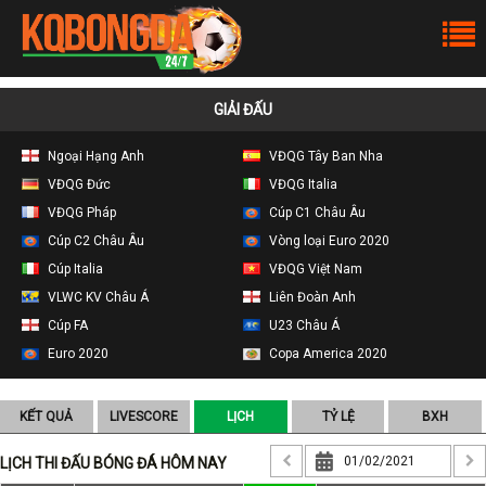
GIẢI ĐẤU
Ngoại Hạng Anh
VĐQG Tây Ban Nha
VĐQG Đức
VĐQG Italia
VĐQG Pháp
Cúp C1 Châu Âu
Cúp C2 Châu Âu
Vòng loại Euro 2020
Cúp Italia
VĐQG Việt Nam
VLWC KV Châu Á
Liên Đoàn Anh
Cúp FA
U23 Châu Á
Euro 2020
Copa America 2020
KẾT QUẢ
LIVESCORE
LỊCH
TỶ LỆ
BXH
LỊCH THI ĐẤU BÓNG ĐÁ HÔM NAY