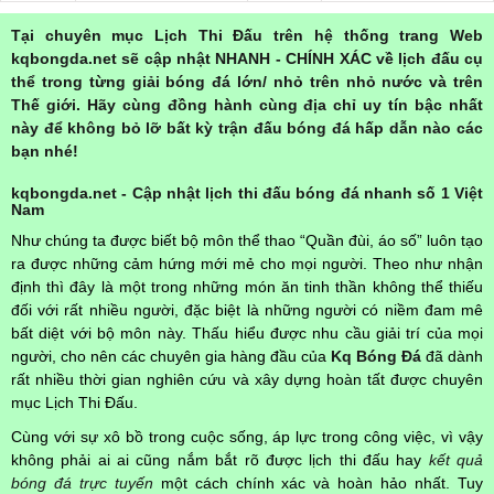
Tại chuyên mục Lịch Thi Đấu trên hệ thống trang Web
kqbongda.net sẽ cập nhật NHANH - CHÍNH XÁC về lịch đấu cụ
thể trong từng giải bóng đá lớn/ nhỏ trên nhỏ nước và trên
Thế giới. Hãy cùng đồng hành cùng địa chỉ uy tín bậc nhất
này để không bỏ lỡ bất kỳ trận đấu bóng đá hấp dẫn nào các
bạn nhé!
kqbongda.net - Cập nhật lịch thi đấu bóng đá nhanh số 1 Việt
Nam
Như chúng ta được biết bộ môn thể thao “Quần đùi, áo số” luôn tạo
ra được những cảm hứng mới mẻ cho mọi người. Theo như nhận
định thì đây là một trong những món ăn tinh thần không thể thiếu
đối với rất nhiều người, đặc biệt là những người có niềm đam mê
bất diệt với bộ môn này. Thấu hiểu được nhu cầu giải trí của mọi
người, cho nên các chuyên gia hàng đầu của
Kq Bóng Đá
đã dành
rất nhiều thời gian nghiên cứu và xây dựng hoàn tất được chuyên
mục Lịch Thi Đấu.
Cùng với sự xô bồ trong cuộc sống, áp lực trong công việc, vì vậy
không phải ai ai cũng nắm bắt rõ được lịch thi đấu hay
kết quả
bóng đá trực tuyến
một cách chính xác và hoàn hảo nhất. Tuy