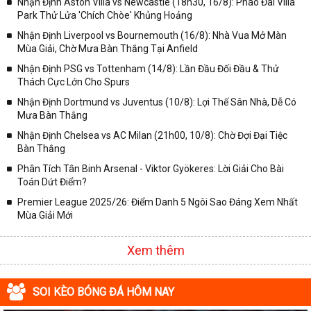
Nhận Định Aston Villa vs Newcastle (18h30, 16/8): Pháo Đài Villa
✓ Giải bóng Cúp C1 Châu Âu;
Park Thử Lửa 'Chích Chòe' Khủng Hoảng
✓ Giải Cúp C2 Châu Âu;
Nhận Định Liverpool vs Bournemouth (16/8): Nhà Vua Mở Màn
Mùa Giải, Chờ Mưa Bàn Thắng Tại Anfield
✓ Giải VĐQG Tây Ban Nha;
Nhận Định PSG vs Tottenham (14/8): Lần Đầu Đối Đầu & Thử
✓ VĐQG Đức;
Thách Cực Lớn Cho Spurs
✓ Giải VĐQG Italia;
Nhận Định Dortmund vs Juventus (10/8): Lợi Thế Sân Nhà, Dễ Có
✓ VĐQG Pháp;
Mưa Bàn Thắng
Nhận Định Chelsea vs AC Milan (21h00, 10/8): Chờ Đợi Đại Tiệc
✓ Liên Đoàn Anh;
Bàn Thắng
✓ Cúp FA;
Phân Tích Tân Binh Arsenal - Viktor Gyökeres: Lời Giải Cho Bài
✓ U23 Châu Á;
Toán Dứt Điểm?
✓ Euro 2020;
Premier League 2025/26: Điểm Danh 5 Ngôi Sao Đáng Xem Nhất
Mùa Giải Mới
✓ VLWC KV Châu Á;
✓ Copa America 2020;
Xem thêm
✓ Các giải đấu bóng đá khác.
Vì vậy, đồng hành cùng với chuyên trang
kqbongda.net
các bạn
SOI KÈO BÓNG ĐÁ HÔM NAY
sẽ không bỏ lỡ bất kỳ trận đấu bóng đá nào, đặc biệt là những trận