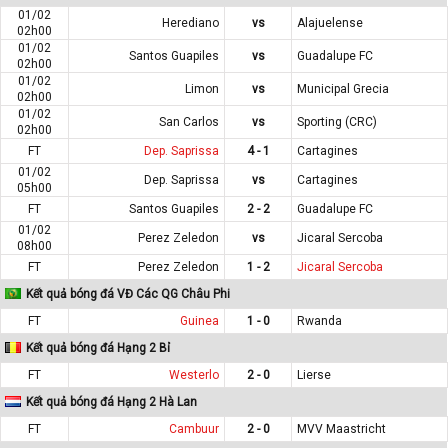
01/02
Herediano
vs
Alajuelense
02h00
01/02
Santos Guapiles
vs
Guadalupe FC
02h00
01/02
Limon
vs
Municipal Grecia
02h00
01/02
San Carlos
vs
Sporting (CRC)
02h00
FT
Dep. Saprissa
4 - 1
Cartagines
01/02
Dep. Saprissa
vs
Cartagines
05h00
FT
Santos Guapiles
2 - 2
Guadalupe FC
01/02
Perez Zeledon
vs
Jicaral Sercoba
08h00
FT
Perez Zeledon
1 - 2
Jicaral Sercoba
Kết quả bóng đá VĐ Các QG Châu Phi
FT
Guinea
1 - 0
Rwanda
Kết quả bóng đá Hạng 2 Bỉ
FT
Westerlo
2 - 0
Lierse
Kết quả bóng đá Hạng 2 Hà Lan
FT
Cambuur
2 - 0
MVV Maastricht