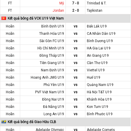
FT
Mỹ
7 - 0
Trinidad & T.
FT
Jordan
2 - 0
Tajikistan
Kết quả bóng đá VCK U19 Việt Nam
Hoãn
Bình Định U19
vs
Đăk Lăk U19
Hoãn
Thanh Hóa U19
vs
CA Nhân Dân U19
Hoãn
Sài Gòn FC U19
vs
Bình Dương U19
Hoãn
Hồ Chí Minh U19
vs
HA Gia Lai U19
Hoãn
Đồng Tháp U19
vs
An Giang U19
Hoãn
Tiền Giang U19
vs
Cần Thơ U19
Hoãn
Nam Định U19
vs
Viettel U19
Hoãn
Hoang Anh JMG U19
vs
Huế U19
Hoãn
Phú Yên U19
vs
Quảng Nam U19
Hoãn
PVF Việt Nam U19
vs
Hà Nội T&T U19
Hoãn
Đồng Nai U19
vs
Khánh Hòa U19
Hoãn
Đà Nẵng U19
vs
Kon Tum U19
Hoãn
Long An U19
vs
Bình Phước U19
Kết quả bóng đá Giao Hữu CLB
Hoãn
Adelaide Olympic
vs
Adelaide Comets