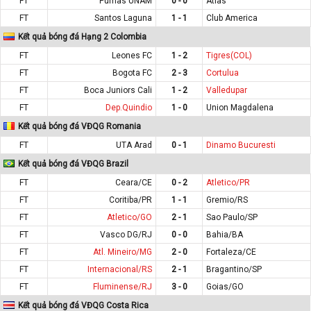
FT
Pumas UNAM
0 - 0
Atlas
FT
Santos Laguna
1 - 1
Club America
Kết quả bóng đá Hạng 2 Colombia
FT
Leones FC
1 - 2
Tigres(COL)
FT
Bogota FC
2 - 3
Cortulua
FT
Boca Juniors Cali
1 - 2
Valledupar
FT
Dep.Quindio
1 - 0
Union Magdalena
Kết quả bóng đá VĐQG Romania
FT
UTA Arad
0 - 1
Dinamo Bucuresti
Kết quả bóng đá VĐQG Brazil
FT
Ceara/CE
0 - 2
Atletico/PR
FT
Coritiba/PR
1 - 1
Gremio/RS
FT
Atletico/GO
2 - 1
Sao Paulo/SP
FT
Vasco DG/RJ
0 - 0
Bahia/BA
FT
Atl. Mineiro/MG
2 - 0
Fortaleza/CE
FT
Internacional/RS
2 - 1
Bragantino/SP
FT
Fluminense/RJ
3 - 0
Goias/GO
Kết quả bóng đá VĐQG Costa Rica