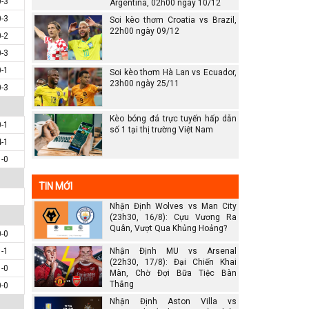
0-3
Argentina, 02h00 ngày 10/12
0-3
Soi kèo thơm Croatia vs Brazil,
22h00 ngày 09/12
0-2
0-3
0-1
Soi kèo thơm Hà Lan vs Ecuador,
23h00 ngày 25/11
0-3
Kèo bóng đá trực tuyến hấp dẫn
0-1
số 1 tại thị trường Việt Nam
4-1
1-0
TIN MỚI
Nhận Định Wolves vs Man City
(23h30, 16/8): Cựu Vương Ra
Quân, Vượt Qua Khủng Hoảng?
0-0
1-1
Nhận Định MU vs Arsenal
(22h30, 17/8): Đại Chiến Khai
1-0
Màn, Chờ Đợi Bữa Tiệc Bàn
Thắng
0-0
Nhận Định Aston Villa vs