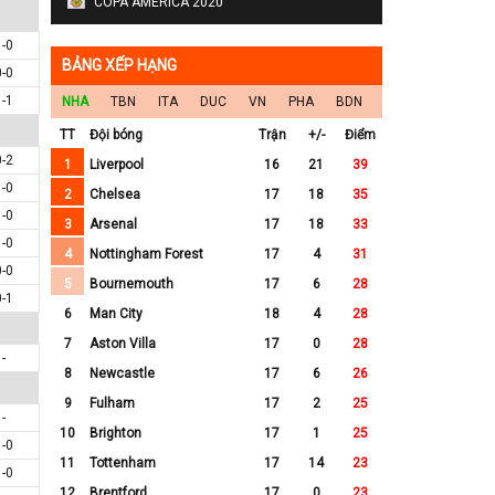
COPA AMERICA 2020
1-0
BẢNG XẾP HẠNG
0-0
1-1
NHA
TBN
ITA
DUC
VN
PHA
BDN
TT
Đội bóng
Trận
+/-
Điểm
0-2
1
Liverpool
16
21
39
1-0
2
Chelsea
17
18
35
1-0
3
Arsenal
17
18
33
1-0
4
Nottingham Forest
17
4
31
0-0
5
Bournemouth
17
6
28
0-1
6
Man City
18
4
28
7
Aston Villa
17
0
28
-
8
Newcastle
17
6
26
9
Fulham
17
2
25
-
10
Brighton
17
1
25
1-0
11
Tottenham
17
14
23
1-0
12
Brentford
17
0
23