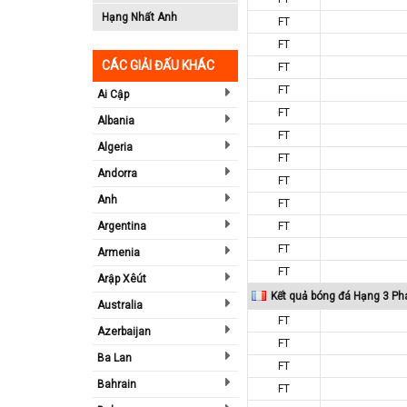
Hạng Nhất Anh
FT
FT
CÁC GIẢI ĐẤU KHÁC
FT
FT
Ai Cập
FT
Albania
FT
Algeria
FT
Andorra
FT
Anh
FT
Argentina
FT
FT
Armenia
FT
Arập Xêút
Kết quả bóng đá Hạng 3 Ph
Australia
FT
Azerbaijan
FT
Ba Lan
FT
Bahrain
FT