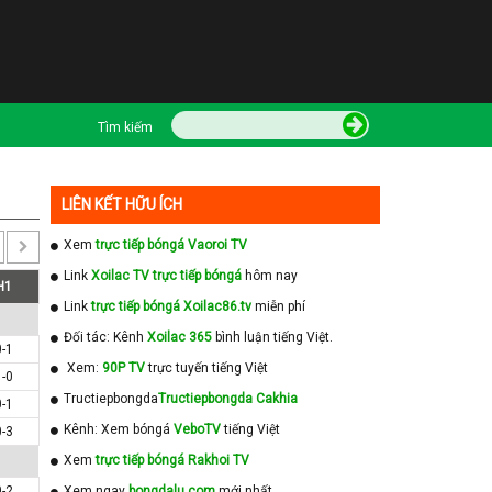
Tìm kiếm
LIÊN KẾT HỮU ÍCH
Xem
trực tiếp bóngá Vaoroi TV
Link
Xoilac TV trực tiếp bóngá
hôm nay
H1
Link
trực tiếp bóngá Xoilac86.tv
miễn phí
Đối tác: Kênh
Xoilac 365
bình luận tiếng Việt.
0-1
Xem:
90P TV
trực tuyến tiếng Việt
1-0
Tructiepbongda
Tructiepbongda Cakhia
0-1
Kênh: Xem bóngá
VeboTV
tiếng Việt
0-3
Xem
trực tiếp bóngá Rakhoi TV
0-2
Xem ngay
bongdalu com
mới nhất