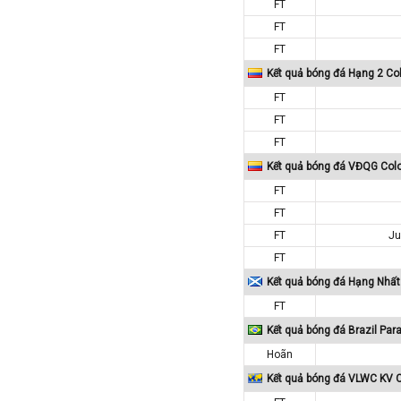
FT
Macedonia
FT
Malaysia
FT
Malta
Kết quả bóng đá Hạng 2 Co
FT
Mexico
FT
Moldova
FT
Montenegro
Kết quả bóng đá VĐQG Col
Mỹ
FT
Na Uy
FT
Nam Mỹ
FT
Ju
Nam Phi
FT
New Zealand
Kết quả bóng đá Hạng Nhất
Nga
FT
Kết quả bóng đá Brazil Pa
Nhật Bản
Hoãn
Nicaragua
Kết quả bóng đá VLWC KV 
Oman