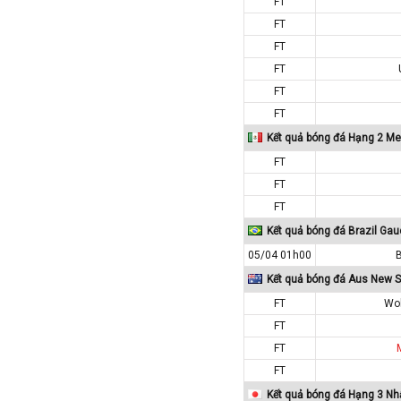
FT
Paraguay
FT
Peru
FT
Pháp
FT
Phần Lan
FT
Qatar
FT
Kết quả bóng đá Hạng 2 Me
Quốc Tế
FT
Rumany
FT
San Marino
FT
Scotland
Kết quả bóng đá Brazil Ga
Serbia
05/04 01h00
B
Singapore
Kết quả bóng đá Aus New 
Slovakia
FT
Wo
Slovenia
FT
Syria
FT
FT
Séc
Kết quả bóng đá Hạng 3 Nh
Síp