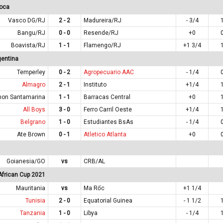
ioca
Vasco DG/RJ
2 - 2
Madureira/RJ
- 3/4
Bangu/RJ
0 - 0
Resende/RJ
+0
Boavista/RJ
1 - 1
Flamengo/RJ
+1 3/4
gentina
Temperley
0 - 2
Agropecuario AAC
- 1/4
Almagro
2 - 1
Instituto
+1/4
on Santamarina
1 - 1
Barracas Central
+0
All Boys
3 - 0
Ferro Carril Oeste
+1/4
Belgrano
1 - 0
Estudiantes BsAs
- 1/4
Ate Brown
0 - 1
Atletico Atlanta
+0
Goianesia/GO
vs
CRB/AL
African Cup 2021
Mauritania
vs
Ma Rốc
+1 1/4
Tunisia
2 - 0
Equatorial Guinea
- 1 1/2
Tanzania
1 - 0
Libya
- 1/4