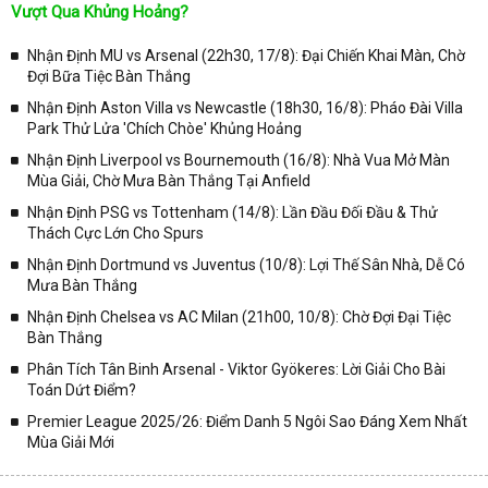
Tại
Lịch Thi Đấu
của chuyên trang
kqbongda.net
sẽ cập nhanh
Vượt Qua Khủng Hoảng?
chóng và chính xác nhất thời gian từng trận đấu bóng đá diễn ra ở
trong từng giải đấu như:
Nhận Định MU vs Arsenal (22h30, 17/8): Đại Chiến Khai Màn, Chờ
Đợi Bữa Tiệc Bàn Thắng
✓ Giải đấu bóng đá Ngoại hạng Anh;
Nhận Định Aston Villa vs Newcastle (18h30, 16/8): Pháo Đài Villa
✓ Giải bóng Cúp C1 Châu Âu;
Park Thử Lửa 'Chích Chòe' Khủng Hoảng
✓ Giải Cúp C2 Châu Âu;
Nhận Định Liverpool vs Bournemouth (16/8): Nhà Vua Mở Màn
Mùa Giải, Chờ Mưa Bàn Thắng Tại Anfield
✓ Giải VĐQG Tây Ban Nha;
Nhận Định PSG vs Tottenham (14/8): Lần Đầu Đối Đầu & Thử
✓ VĐQG Đức;
Thách Cực Lớn Cho Spurs
✓ Giải VĐQG Italia;
Nhận Định Dortmund vs Juventus (10/8): Lợi Thế Sân Nhà, Dễ Có
✓ VĐQG Pháp;
Mưa Bàn Thắng
Nhận Định Chelsea vs AC Milan (21h00, 10/8): Chờ Đợi Đại Tiệc
✓ Liên Đoàn Anh;
Bàn Thắng
✓ Cúp FA;
Phân Tích Tân Binh Arsenal - Viktor Gyökeres: Lời Giải Cho Bài
✓ U23 Châu Á;
Toán Dứt Điểm?
✓ Euro 2020;
Premier League 2025/26: Điểm Danh 5 Ngôi Sao Đáng Xem Nhất
Mùa Giải Mới
✓ VLWC KV Châu Á;
✓ Copa America 2020;