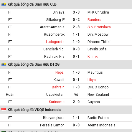
Kết quả bóng đá Giao Hữu CLB
FT
Jihlava
3 - 3
MFK Chrudim
FT
Silkeborg IF
0 - 2
Randers
FT
Ararat-Armenia
2 - 3
Slo. Bratislava
FT
Ruzomberok
1 - 1
Din. Moscow
FT
Ludogorets
1 - 0
Dinamo Tbilisi
FT
Genclerbirligi
0 - 0
Levski Sofia
FT
Radnicki Nis
0 - 1
Khimki
Kết quả bóng đá Giao Hữu ĐTQG
FT
Nepal
1 - 0
Mauritius
FT
Kuwait
0 - 1
Libya
FT
Bahrain
1 - 0
CHDC Congo
Hoãn
Uzbekistan
vs
New Zealand
FT
Suriname
2 - 0
Guyana
Kết quả bóng đá VĐQG Indonesia
FT
Bhayangkara
1 - 1
Barito Putera
FT
Persela Lamon
0 - 0
Arema Indonesia