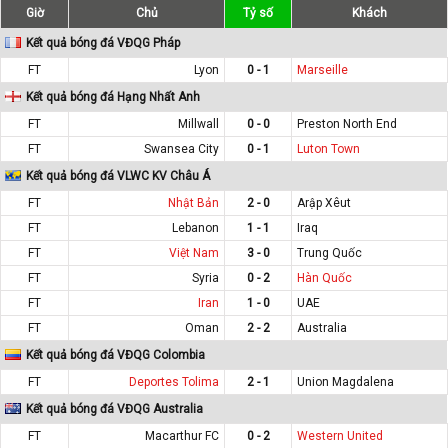
Giờ
Chủ
Tỷ số
Khách
Kết quả bóng đá VĐQG Pháp
FT
Lyon
0 - 1
Marseille
Kết quả bóng đá Hạng Nhất Anh
FT
Millwall
0 - 0
Preston North End
FT
Swansea City
0 - 1
Luton Town
Kết quả bóng đá VLWC KV Châu Á
FT
Nhật Bản
2 - 0
Arập Xêut
FT
Lebanon
1 - 1
Iraq
FT
Việt Nam
3 - 0
Trung Quốc
FT
Syria
0 - 2
Hàn Quốc
FT
Iran
1 - 0
UAE
FT
Oman
2 - 2
Australia
Kết quả bóng đá VĐQG Colombia
FT
Deportes Tolima
2 - 1
Union Magdalena
Kết quả bóng đá VĐQG Australia
FT
Macarthur FC
0 - 2
Western United