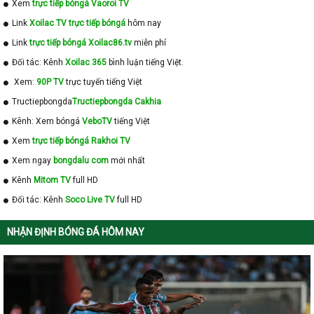
Xem
trực tiếp bóngá Vaoroi TV
Link
Xoilac TV trực tiếp bóngá
hôm nay
Link
trực tiếp bóngá Xoilac86.tv
miễn phí
Đối tác: Kênh
Xoilac 365
bình luận tiếng Việt.
Xem:
90P TV
trực tuyến tiếng Việt
Tructiepbongda
Tructiepbongda Cakhia
Kênh: Xem bóngá
VeboTV
tiếng Việt
Xem
trực tiếp bóngá Rakhoi TV
Xem ngay
bongdalu com
mới nhất
Kênh
Mitom TV
full HD
Đối tác: Kênh
Soco Live TV
full HD
NHẬN ĐỊNH BÓNG ĐÁ HÔM NAY