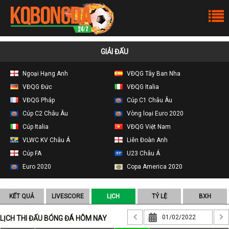
GIẢI ĐẤU
Ngoại Hạng Anh
VĐQG Tây Ban Nha
VĐQG Đức
VĐQG Italia
VĐQG Pháp
Cúp C1 Châu Âu
Cúp C2 Châu Âu
Vòng loại Euro 2020
Cúp Italia
VĐQG Việt Nam
VLWC KV Châu Á
Liên Đoàn Anh
Cúp FA
U23 Châu Á
Euro 2020
Copa America 2020
KẾT QUẢ
LIVESCORE
LỊCH
TỶ LỆ
BXH
LỊCH THI ĐẤU BÓNG ĐÁ HÔM NAY