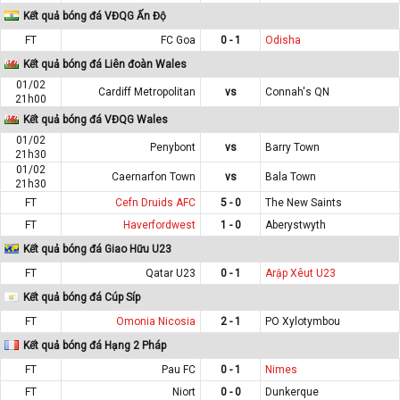
Kết quả bóng đá VĐQG Ấn Độ
FT
FC Goa
0 - 1
Odisha
Kết quả bóng đá Liên đoàn Wales
01/02
Cardiff Metropolitan
vs
Connah's QN
21h00
Kết quả bóng đá VĐQG Wales
01/02
Penybont
vs
Barry Town
21h30
01/02
Caernarfon Town
vs
Bala Town
21h30
FT
Cefn Druids AFC
5 - 0
The New Saints
FT
Haverfordwest
1 - 0
Aberystwyth
Kết quả bóng đá Giao Hữu U23
FT
Qatar U23
0 - 1
Arập Xêut U23
Kết quả bóng đá Cúp Síp
FT
Omonia Nicosia
2 - 1
PO Xylotymbou
Kết quả bóng đá Hạng 2 Pháp
FT
Pau FC
0 - 1
Nimes
FT
Niort
0 - 0
Dunkerque