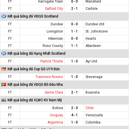
FT
Harrogate Town
0 - 0
Mansfield
FT
Salford City
2 - 1
Carlisle
Kết quả bóng đá VĐQG Scotland
FT
Dundee
0 - 0
Dundee Utd
FT
Livingston
1 - 1
St. Johnstone
FT
Hibernian
0 - 0
Hearts
FT
Ross County
1 - 1
Aberdeen
Kết quả bóng đá Hạng Nhất Scotland
FT
Partick Thistle
1 - 0
Ayr Utd
Kết quả bóng đá Cup QG U19 Đức
FT
Tranmere Rovers
1 - 0
Stevenage
Kết quả bóng đá VĐQG Bồ Đào Nha
FT
Santa Clara
2 - 1
Boavista
Kết quả bóng đá VLWC KV Nam Mỹ
FT
Bolivia
2 - 3
Chile
FT
Uruguay
4 - 1
Venezuela
FT
Argentina
1 - 0
Colombia