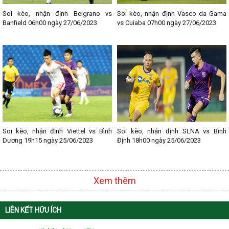
- Lịch thi đấu Ngoại hạng Anh
- Lịch thi đấu La Liga
Soi kèo, nhận định Belgrano vs
Soi kèo, nhận định Vasco da Gama
- Lịch thi đấu Bundesliga
Banfield 06h00 ngày 27/06/2023
vs Cuiaba 07h00 ngày 27/06/2023
- Lịch thi đấu Ligue 1
- Lịch thi đấu Serie A
- Lịch thi đấu V - League
- Lịch thi đấu Cup C1
Soi kèo, nhận định Viettel vs Bình
Soi kèo, nhận định SLNA vs Bình
Dương 19h15 ngày 25/06/2023
Định 18h00 ngày 25/06/2023
Xem thêm
LIÊN KẾT HỮU ÍCH