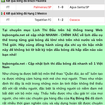
Kết quả bóng đá Brazil Paulista
FT
Palmeiras/SP
1 - 0
Agua Santa/SP
Kết quả bóng đá Hạng 2 Mexico
FT
Tepatitlan FC
1 - 2
Oaxaca
Tại chuyên mục Lịch Thi Đấu trên hệ thống trang Web
kqbongda.net sẽ cập nhật NHANH - CHÍNH XÁC về lịch đấu cụ
thể trong từng giải bóng đá lớn/ nhỏ trên nhỏ nước và trên
Thế giới. Hãy cùng đồng hành cùng địa chỉ uy tín bậc nhất
này để không bỏ lỡ bất kỳ trận đấu bóng đá hấp dẫn nào các
bạn nhé!
kqbongda.net - Cập nhật lịch thi đấu bóng đá nhanh số 1 Việt
Nam
Như chúng ta được biết bộ môn thể thao “Quần đùi, áo số” luôn tạo
ra được những cảm hứng mới mẻ cho mọi người. Theo như nhận
định thì đây là một trong những món ăn tinh thần không thể thiếu
đối với rất nhiều người, đặc biệt là những người có niềm đam mê
bất diệt với bộ môn này. Thấu hiểu được nhu cầu giải trí của mọi
người, cho nên các chuyên gia hàng đầu của
Kq Bóng Đá
đã dành
rất nhiều thời gian nghiên cứu và xây dựng hoàn tất được chuyên