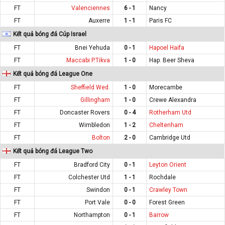
FT
Valenciennes
6 - 1
Nancy
FT
Auxerre
1 - 1
Paris FC
Kết quả bóng đá Cúp Israel
FT
Bnei Yehuda
0 - 1
Hapoel Haifa
FT
Maccabi P.Tikva
1 - 0
Hap. Beer Sheva
Kết quả bóng đá League One
FT
Sheffield Wed.
1 - 0
Morecambe
FT
Gillingham
1 - 0
Crewe Alexandra
FT
Doncaster Rovers
0 - 4
Rotherham Utd
FT
Wimbledon
1 - 2
Cheltenham
FT
Bolton
2 - 0
Cambridge Utd
Kết quả bóng đá League Two
FT
Bradford City
0 - 1
Leyton Orient
FT
Colchester Utd
1 - 1
Rochdale
FT
Swindon
0 - 1
Crawley Town
FT
Port Vale
0 - 0
Forest Green
FT
Northampton
0 - 1
Barrow