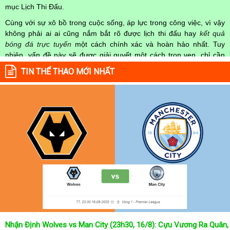
mục Lịch Thi Đấu.
Cùng với sự xô bồ trong cuộc sống, áp lực trong công việc, vì vậy
không phải ai ai cũng nắm bắt rõ được lịch thi đấu hay
kết quả
bóng đá trực tuyến
một cách chính xác và hoàn hảo nhất. Tuy
nhiên, vấn đề này sẽ được giải quyết một cách trọn vẹn, chỉ cần
truy cập vào chuyên mục
Lịch Thi Đấu
của Website
kqbongda.net
TIN THỂ THAO MỚI NHẤT
mọi người hoàn toàn nắm rõ được chính xác về thời gian các trận
đấu bóng đá Việt Nam hay trên Thế giới diễn ra trong thời gian sắp
tới. Hoặc thời gian trận đấu bóng đá đang diễn ra hiện tại,
kết quả
bóng đá
cả 2 đội tuyển bóng đá đang đạt được.
Không chỉ dừng lại ở đó, những người hâm mộ bóng đá có thể cập
nhật được chính xác về lịch phát sóng bóng đá được tường thuật
trực tiếp ở trên những kênh truyền hình thể thao lớn nhất hiện nay
như: VTV3, K+, SCTV, Thể thao TV,... Nếu như bạn không muốn
bỏ lỡ bất kỳ một trận đấu bóng đá nào trong từng mùa giải, hãy
thường xuyên vào chuyên mục
Lịch Thi Đấu
tại chuyên trang
Kqbongda
để cập nhật thông tin chính xác nhất nhé!
Lịch thi đấu được cập nhật chính xác trong toàn bộ các giải
đấu
Nhận Định Wolves vs Man City (23h30, 16/8): Cựu Vương Ra Quân,