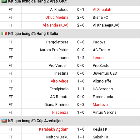
Kết quả bóng đá Hạng 2 Arập Xeut
FT
Al Kholood
0 - 1
Al Shoalah
FT
Ohud Medina
2 - 0
Bisha FC
FT
Al Nahda (KSA)
2 - 0
Al Khaleej(KSA)
Kết quả bóng đá Hạng 3 Italia
FT
Pergolettese
0 - 0
Padova
FT
Aurora Pro Patria
0 - 0
AC Trento
FT
Legnano
1 - 2
Lecco
FT
Pro Vercelli
0 - 0
Pro Sesto
FT
Triestina
0 - 0
Juventus U23
FT
Alto Adige
1 - 0
Albinoleffe
FT
Feralpisalo
1 - 1
US Seregno
FT
AC Renate
0 - 0
Fiorenzuola
FT
Giana Erminio
0 - 2
Mantova
FT
Piacenza
1 - 0
Virtus Verona
Kết quả bóng đá Cúp Azerbaijan
FT
Karabakh Agdam
1 - 0
Keşla FK
FT
Neftchi Baku
1 - 1
Sabah FK