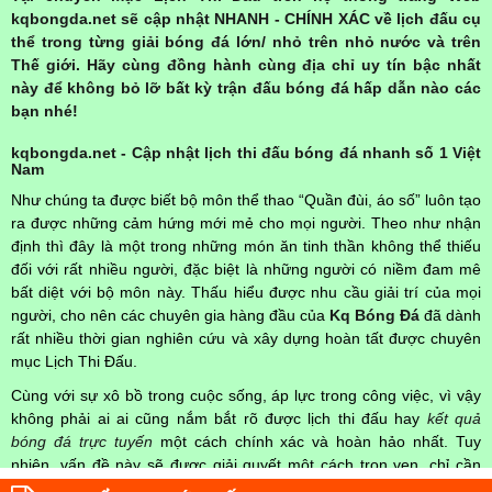
kqbongda.net sẽ cập nhật NHANH - CHÍNH XÁC về lịch đấu cụ
thể trong từng giải bóng đá lớn/ nhỏ trên nhỏ nước và trên
Thế giới. Hãy cùng đồng hành cùng địa chỉ uy tín bậc nhất
này để không bỏ lỡ bất kỳ trận đấu bóng đá hấp dẫn nào các
bạn nhé!
kqbongda.net - Cập nhật lịch thi đấu bóng đá nhanh số 1 Việt
Nam
Như chúng ta được biết bộ môn thể thao “Quần đùi, áo số” luôn tạo
ra được những cảm hứng mới mẻ cho mọi người. Theo như nhận
định thì đây là một trong những món ăn tinh thần không thể thiếu
đối với rất nhiều người, đặc biệt là những người có niềm đam mê
bất diệt với bộ môn này. Thấu hiểu được nhu cầu giải trí của mọi
người, cho nên các chuyên gia hàng đầu của
Kq Bóng Đá
đã dành
rất nhiều thời gian nghiên cứu và xây dựng hoàn tất được chuyên
mục Lịch Thi Đấu.
Cùng với sự xô bồ trong cuộc sống, áp lực trong công việc, vì vậy
không phải ai ai cũng nắm bắt rõ được lịch thi đấu hay
kết quả
bóng đá trực tuyến
một cách chính xác và hoàn hảo nhất. Tuy
nhiên, vấn đề này sẽ được giải quyết một cách trọn vẹn, chỉ cần
truy cập vào chuyên mục
Lịch Thi Đấu
của Website
kqbongda.net