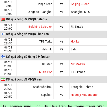
06/08
Tianjin Teda
vs
Beijing Guoan
17h00
06/08
Qingdao Huanghai
vs
Shanghai SIPG
19h00
Kết quả bóng đá VĐQG Belarus
06/08
Belshina Bobruisk
vs
FK Slutsk
22h00
Kết quả bóng đá VĐQG Phần Lan
06/08
TPS Turku
vs
Honka
23h30
06/08
Helsinki
vs
Lahti
23h30
Kết quả bóng đá Hạng 2 Phần Lan
06/08
Gnistan
vs
MP Mikkeli
23h30
06/08
MuSa Pori
vs
EIF Ekenas
23h30
Kết quả bóng đá VĐQG Iran
06/08
Shahr Khodrou
vs
Esteghlal Tehran
22h30
06/08
Sepahan
vs
Nassaji Mazandaran
22h59
Tại chuyên mục Lịch Thi Đấu trên hệ thống trang Web