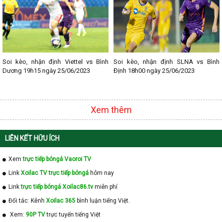
Soi kèo, nhận định Viettel vs Bình
Soi kèo, nhận định SLNA vs Bình
Dương 19h15 ngày 25/06/2023
Định 18h00 ngày 25/06/2023
Xem thêm
LIÊN KẾT HỮU ÍCH
Xem
trực tiếp bóngá Vaoroi TV
Link
Xoilac TV trực tiếp bóngá
hôm nay
Link
trực tiếp bóngá Xoilac86.tv
miễn phí
Đối tác: Kênh
Xoilac 365
bình luận tiếng Việt.
Xem:
90P TV
trực tuyến tiếng Việt