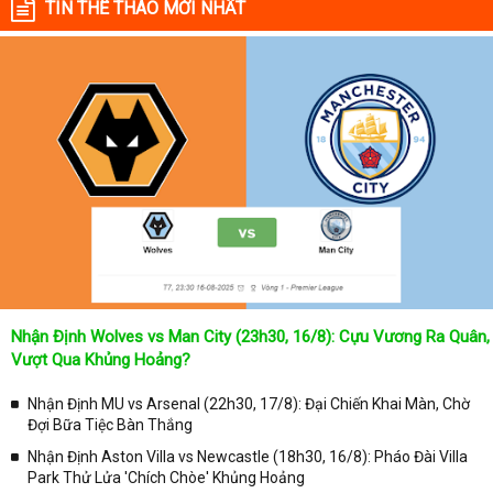
TIN THỂ THAO MỚI NHẤT
mọi người hoàn toàn nắm rõ được chính xác về thời gian các trận
đấu bóng đá Việt Nam hay trên Thế giới diễn ra trong thời gian sắp
tới. Hoặc thời gian trận đấu bóng đá đang diễn ra hiện tại,
kết quả
bóng đá
cả 2 đội tuyển bóng đá đang đạt được.
Không chỉ dừng lại ở đó, những người hâm mộ bóng đá có thể cập
nhật được chính xác về lịch phát sóng bóng đá được tường thuật
trực tiếp ở trên những kênh truyền hình thể thao lớn nhất hiện nay
như: VTV3, K+, SCTV, Thể thao TV,... Nếu như bạn không muốn
bỏ lỡ bất kỳ một trận đấu bóng đá nào trong từng mùa giải, hãy
thường xuyên vào chuyên mục
Lịch Thi Đấu
tại chuyên trang
Kqbongda
để cập nhật thông tin chính xác nhất nhé!
Lịch thi đấu được cập nhật chính xác trong toàn bộ các giải
đấu
Nhận Định Wolves vs Man City (23h30, 16/8): Cựu Vương Ra Quân,
Tại
Lịch Thi Đấu
của chuyên trang
kqbongda.net
sẽ cập nhanh
Vượt Qua Khủng Hoảng?
chóng và chính xác nhất thời gian từng trận đấu bóng đá diễn ra ở
trong từng giải đấu như:
Nhận Định MU vs Arsenal (22h30, 17/8): Đại Chiến Khai Màn, Chờ
Đợi Bữa Tiệc Bàn Thắng
✓ Giải đấu bóng đá Ngoại hạng Anh;
Nhận Định Aston Villa vs Newcastle (18h30, 16/8): Pháo Đài Villa
✓ Giải bóng Cúp C1 Châu Âu;
Park Thử Lửa 'Chích Chòe' Khủng Hoảng