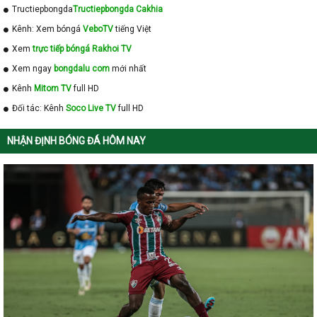
Tructiepbongda
Tructiepbongda Cakhia
Kênh: Xem bóngá
VeboTV
tiếng Việt
Xem
trực tiếp bóngá Rakhoi TV
Xem ngay
bongdalu com
mới nhất
Kênh
Mitom TV
full HD
Đối tác: Kênh
Soco Live TV
full HD
NHẬN ĐỊNH BÓNG ĐÁ HÔM NAY