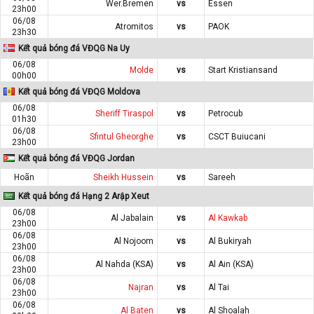
Wer.Bremen
vs
Essen
23h00
06/08
Atromitos
vs
PAOK
23h30
Kết quả bóng đá VĐQG Na Uy
06/08
Molde
vs
Start Kristiansand
00h00
Kết quả bóng đá VĐQG Moldova
06/08
Sheriff Tiraspol
vs
Petrocub
01h30
06/08
Sfintul Gheorghe
vs
CSCT Buiucani
23h00
Kết quả bóng đá VĐQG Jordan
Hoãn
Sheikh Hussein
vs
Sareeh
Kết quả bóng đá Hạng 2 Arập Xeut
06/08
Al Jabalain
vs
Al Kawkab
23h00
06/08
Al Nojoom
vs
Al Bukiryah
23h00
06/08
Al Nahda (KSA)
vs
Al Ain (KSA)
23h00
06/08
Najran
vs
Al Tai
23h00
06/08
Al Baten
vs
Al Shoalah