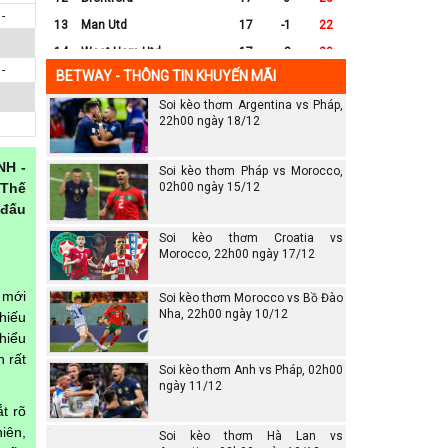
-
13
Man Utd
17
-1
22
14
West Ham Utd
17
-8
20
-
BETWAY - THÔNG TIN KHUYẾN MÃI
15
Everton
17
-7
17
Soi kèo thơm Argentina vs Pháp,
16
Crystal Palace
17
-8
16
22h00 ngày 18/12
17
Leicester City
17
-16
14
18
Ipswich
17
-16
12
NH -
Soi kèo thơm Pháp vs Morocco,
 Thế
19
Wolves
17
-13
12
02h00 ngày 15/12
 đấu
20
Southampton
17
-25
6
Soi kèo thơm Croatia vs
Morocco, 22h00 ngày 17/12
 mới
Soi kèo thơm Morocco vs Bồ Đào
Nha, 22h00 ngày 10/12
hiếu
hiểu
 rất
Soi kèo thơm Anh vs Pháp, 02h00
ngày 11/12
t rõ
iên,
Soi kèo thơm Hà Lan vs