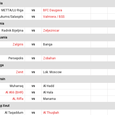
ia
METTA/LU Riga
vs
BFC Daugava
ukums/Salaspils
vs
Valmiera / BSS
nia
Radnik Bijeljina
vs
Zeljeznicar
uania
Zalgiris
vs
Banga
Persepolis
vs
Zobahan
Nga
Zenit
vs
Lok. Moscow
rain
Muharraq
vs
Al Hadd
Al Ahli (BHR)
vs
Al Hala
AL Riffa
vs
Manama
ập Xeut
Al Taqaddum
vs
Al Thuqbah