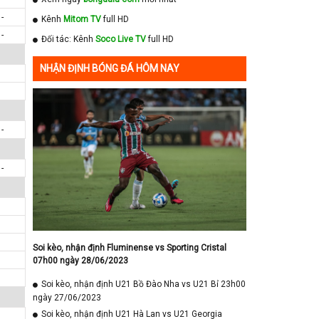
-
Kênh
Mitom TV
full HD
-
Đối tác: Kênh
Soco Live TV
full HD
NHẬN ĐỊNH BÓNG ĐÁ HÔM NAY
-
-
Soi kèo, nhận định Fluminense vs Sporting Cristal
07h00 ngày 28/06/2023
Soi kèo, nhận định U21 Bồ Đào Nha vs U21 Bỉ 23h00
ngày 27/06/2023
Soi kèo, nhận định U21 Hà Lan vs U21 Georgia