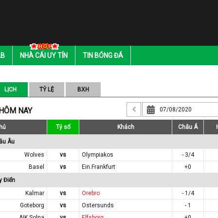
LB
NHÀ CÁI UY TÍN
TIN BÓNG ĐÁ
LỊCH
TỶ LỆ
BXH
 HÔM NAY
hủ
Tỷ số
Khách
Châu Á
âu Âu
Wolves
vs
Olympiakos
- 3/4
Basel
vs
Ein.Frankfurt
+0
y Điển
Kalmar
vs
Orebro
- 1/4
Goteborg
vs
Ostersunds
- 1
AIK Solna
vs
Elfsborg
+0