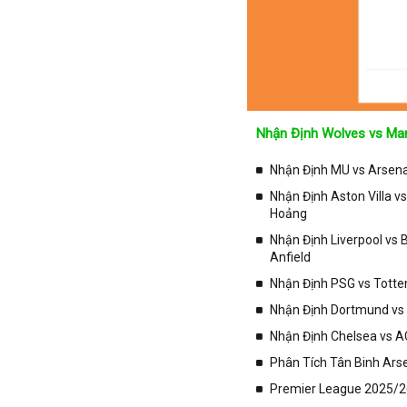
✓ Giải VĐQG Italia;
Tajikistan
✓ VĐQG Pháp;
Thái Lan
✓ Liên Đoàn Anh;
Thế Giới
✓ Cúp FA;
Thổ Nhĩ Kỳ
✓ U23 Châu Á;
Thụy Sỹ
Nhận Định Wolves vs Man
✓ Euro 2020;
Thụy Điển
Nhận Định MU vs Arsenal
✓ VLWC KV Châu Á;
Trung Quốc
Nhận Định Aston Villa v
✓ Copa America 2020;
Tunisia
Hoảng
✓ Các giải đấu bóng đá k
Tây Ban Nha
Nhận Định Liverpool vs
Anfield
Vì vậy, đồng hành cùng 
UAE
bóng đá nào, đặc biệt là 
Nhận Định PSG vs Totte
Ukraina
Tại đây, mọi người sẽ có 
Nhận Định Dortmund vs 
Uruguay
bóng đá sắp diễn ra như:
Nhận Định Chelsea vs AC
Uzbekistan
✓ Thời gian chính xác trậ
Phân Tích Tân Binh Arse
Venezuela
✓ Đội hình thi đấu dự kiến
Premier League 2025/26
Việt Nam
✓ Thông tin chính xác về 