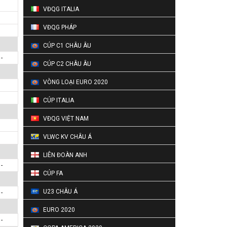
VĐQG ITALIA
VĐQG PHÁP
CÚP C1 CHÂU ÂU
-
CÚP C2 CHÂU ÂU
VÒNG LOẠI EURO 2020
CÚP ITALIA
VĐQG VIỆT NAM
VLWC KV CHÂU Á
LIÊN ĐOÀN ANH
-
CÚP FA
U23 CHÂU Á
-
EURO 2020
-