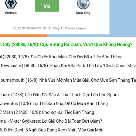
 City (23h30, 16/8): Cựu Vương Ra Quân, Vượt Qua Khủng Hoảng?
 (22h30, 17/8): Đại Chiến Khai Màn, Chờ Đợi Bữa Tiệc Bàn Thắng
s Newcastle (18h30, 16/8): Pháo Đài Villa Park Thử Lửa 'Chích Chòe' Khủ
hác.
 Bournemouth (16/8): Nhà Vua Mở Màn Mùa Giải, Chờ Mưa Bàn Thắng Tạ
với chuyên trang
kqbongda.net
các bạn sẽ không bỏ lỡ bất kỳ trận
những trận bóng siêu kinh điển tại các giải bóng đá lớn nhất trên Thế 
nham (14/8): Lần Đầu Đối Đầu & Thử Thách Cực Lớn Cho Spurs
thể khai thác thêm được rất nhiều những thông tin liên quan đến trận
Juventus (10/8): Lợi Thế Sân Nhà, Dễ Có Mưa Bàn Thắng
 Milan (21h00, 10/8): Chờ Đợi Đại Tiệc Bàn Thắng
n đấu diễn ra;
nal - Viktor Gyökeres: Lời Giải Cho Bài Toán Dứt Điểm?
;
: Điểm Danh 5 Ngôi Sao Đáng Xem Nhất Mùa Giải Mới
tương quan lực lượng của 2 đội tuyển bóng đá;