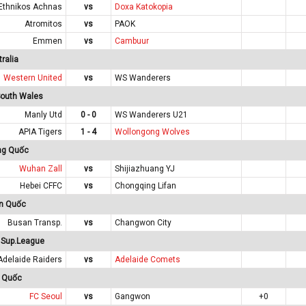
Ethnikos Achnas
vs
Doxa Katokopia
Atromitos
vs
PAOK
Emmen
vs
Cambuur
ralia
Western United
vs
WS Wanderers
South Wales
Manly Utd
0 - 0
WS Wanderers U21
APIA Tigers
1 - 4
Wollongong Wolves
ng Quốc
Wuhan Zall
vs
Shijiazhuang YJ
Hebei CFFC
vs
Chongqing Lifan
àn Quốc
Busan Transp.
vs
Changwon City
 Sup.League
Adelaide Raiders
vs
Adelaide Comets
n Quốc
FC Seoul
vs
Gangwon
+0