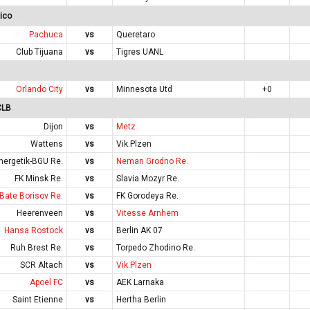
ico
Pachuca
vs
Queretaro
Club Tijuana
vs
Tigres UANL
Orlando City
vs
Minnesota Utd
+0
CLB
Dijon
vs
Metz
Wattens
vs
Vik.Plzen
nergetik-BGU Re.
vs
Neman Grodno Re.
FK Minsk Re.
vs
Slavia Mozyr Re.
Bate Borisov Re.
vs
FK Gorodeya Re.
Heerenveen
vs
Vitesse Arnhem
Hansa Rostock
vs
Berlin AK 07
Ruh Brest Re.
vs
Torpedo Zhodino Re.
SCR Altach
vs
Vik.Plzen
Apoel FC
vs
AEK Larnaka
Saint Etienne
vs
Hertha Berlin