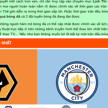
quyết một cách trọn vẹn, chỉ cần truy cập vào chuyên mục
Lịch Thi
t
mọi người hoàn toàn nắm rõ được chính xác về thời gian các trận
 Thế giới diễn ra trong thời gian sắp tới. Hoặc thời gian trận đấu bó
 quả bóng đá
cả 2 đội tuyển bóng đá đang đạt được.
 những người hâm mộ bóng đá có thể cập nhật được chính xác về lịch 
thuật trực tiếp ở trên những kênh truyền hình thể thao lớn nhất hiện
 thao TV,... Nếu như bạn không muốn bỏ lỡ bất kỳ một trận đấu bón
ải, hãy thường xuyên vào chuyên mục
Lịch Thi Đấu
tại chuyên t
I NHẤT
ông tin chính xác nhất nhé!
hật chính xác trong toàn bộ các giải đấu
uyên trang
kqbongda.net
sẽ cập nhanh chóng và chính xác nhất thời 
n ra ở trong từng giải đấu như:
 hạng Anh;
 Âu;
a;