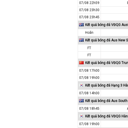
07/08 22h59
Colombia
07/08 23h30
Costa Rica
07/08 23h45
Croatia
Kết quả bóng đá VĐQG Aust
Ecuador
Hoãn
Estonia
Kết quả bóng đá Aus New 
Georgia
FT
FT
Gibralta
Kết quả bóng đá VĐQG Tru
Honduras
07/08 17h00
Hungary
07/08 19h00
Hy Lạp
Kết quả bóng đá Hạng 3 H
Hà Lan
07/08 14h00
Hàn Quốc
Kết quả bóng đá Aus South
Hồng Kông
07/08 18h45
Iceland
Kết quả bóng đá VĐQG Hà
Indonesia
07/08 19h00