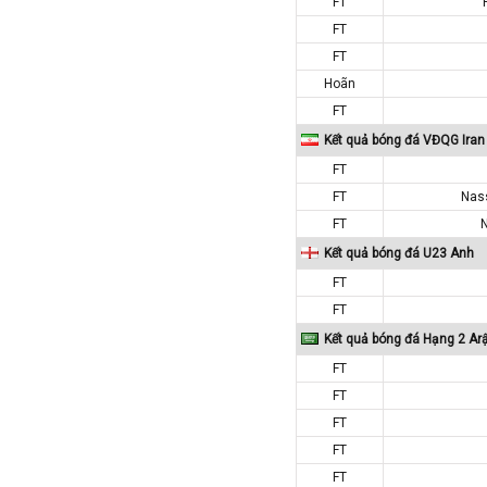
FT
Iran
FT
Iraq
FT
Ireland
Hoãn
Israel
FT
Italia
Kết quả bóng đá VĐQG Iran
Jordan
FT
Kazakhstan
FT
Nas
FT
Kosovo
Kết quả bóng đá U23 Anh
Kuwait
FT
Lao
FT
Latvia
Kết quả bóng đá Hạng 2 Ar
Li băng
FT
Liechtenstein
FT
Lithuania
FT
Luxembourg
FT
FT
Ma rốc