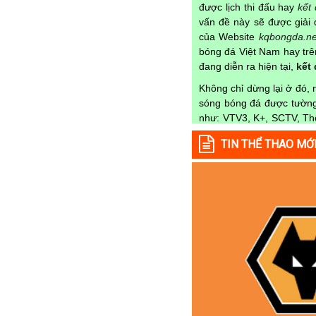
được lịch thi đấu hay
kết
Tajikistan
vấn đề này sẽ được giải 
của Website
kqbongda.ne
Thái Lan
bóng đá Việt Nam hay trên
Thế Giới
đang diễn ra hiện tại,
kết
Thổ Nhĩ Kỳ
Không chỉ dừng lại ở đó,
Thụy Sỹ
sóng bóng đá được tường 
như: VTV3, K+, SCTV, Thể
Thụy Điển
nào trong từng mùa gi
Trung Quốc
TIN THỂ THAO MỚ
Kqbongda
để cập nhật th
Tunisia
Lịch thi đấu được cập n
Tây Ban Nha
Tại
Lịch Thi Đấu
của ch
UAE
từng trận đấu bóng đá diễ
Ukraina
✓ Giải đấu bóng đá Ngoại
Uruguay
✓ Giải bóng Cúp C1 Châu
Uzbekistan
✓ Giải Cúp C2 Châu Âu;
Venezuela
✓ Giải VĐQG Tây Ban Nh
Việt Nam