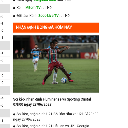
0-0
Kênh
Mitom TV
full HD
Đối tác: Kênh
Soco Live TV
full HD
2-0
0-1
NHẬN ĐỊNH BÓNG ĐÁ HÔM NAY
0-0
0-1
1-1
1-0
0-0
0-0
0-4
Soi kèo, nhận định Fluminense vs Sporting Cristal
07h00 ngày 28/06/2023
1-0
Soi kèo, nhận định U21 Bồ Đào Nha vs U21 Bỉ 23h00
ngày 27/06/2023
0-1
Soi kèo, nhận định U21 Hà Lan vs U21 Georgia