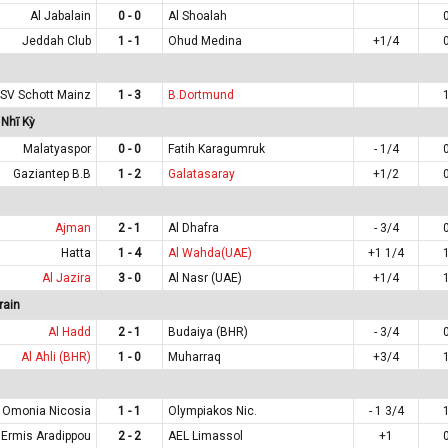
Al Jabalain
0 - 0
Al Shoalah
Jeddah Club
1 - 1
Ohud Medina
+1/4
SV Schott Mainz
1 - 3
B.Dortmund
Nhĩ Kỳ
Malatyaspor
0 - 0
Fatih Karagumruk
- 1/4
Gaziantep B.B
1 - 2
Galatasaray
+1/2
Ajman
2 - 1
Al Dhafra
- 3/4
Hatta
1 - 4
Al Wahda(UAE)
+1 1/4
Al Jazira
3 - 0
Al Nasr (UAE)
+1/4
rain
Al Hadd
2 - 1
Budaiya (BHR)
- 3/4
Al Ahli (BHR)
1 - 0
Muharraq
+3/4
Omonia Nicosia
1 - 1
Olympiakos Nic.
- 1 3/4
Ermis Aradippou
2 - 2
AEL Limassol
+1