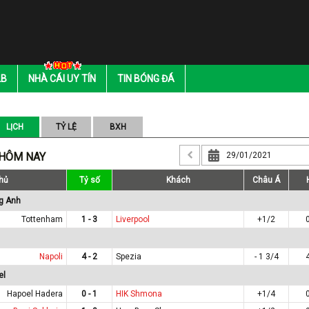
LB
NHÀ CÁI UY TÍN
TIN BÓNG ĐÁ
LỊCH
TỶ LỆ
BXH
 HÔM NAY
hủ
Tỷ số
Khách
Châu Á
g Anh
Tottenham
1 - 3
Liverpool
+1/2
Napoli
4 - 2
Spezia
- 1 3/4
el
Hapoel Hadera
0 - 1
HIK Shmona
+1/4