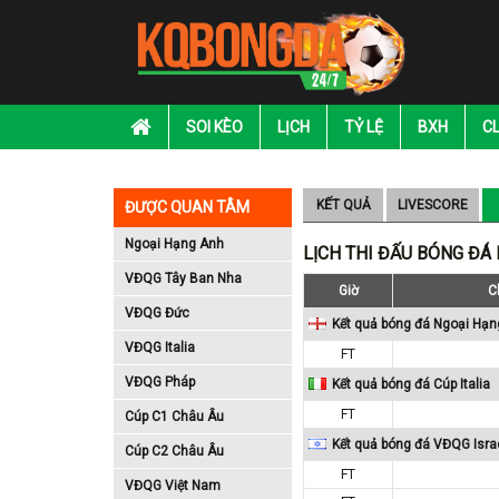
SOI KÈO
LỊCH
TỶ LỆ
BXH
C
KẾT QUẢ
LIVESCORE
ĐƯỢC QUAN TÂM
Ngoại Hạng Anh
LỊCH THI ĐẤU BÓNG ĐÁ
VĐQG Tây Ban Nha
Giờ
C
VĐQG Đức
Kết quả bóng đá Ngoại Hạn
VĐQG Italia
FT
VĐQG Pháp
Kết quả bóng đá Cúp Italia
FT
Cúp C1 Châu Âu
Kết quả bóng đá VĐQG Isra
Cúp C2 Châu Âu
FT
VĐQG Việt Nam