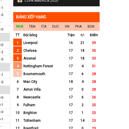
-
COPA AMERICA 2020
1-1
1-0
BẢNG XẾP HẠNG
-
NHA
TBN
ITA
DUC
VN
PHA
BDN
2-0
TT
Đội bóng
Trận
+/-
Điểm
1
Liverpool
16
21
39
0-0
2
Chelsea
17
18
35
1-2
3
Arsenal
17
18
33
1-0
4
Nottingham Forest
17
4
31
5
Bournemouth
17
6
28
1-1
6
Man City
18
4
28
1-0
7
Aston Villa
17
0
28
8
Newcastle
17
6
26
0-0
0-1
9
Fulham
17
2
25
2-0
10
Brighton
17
1
25
0-1
11
Tottenham
17
14
23
-
12
Brentford
17
0
23