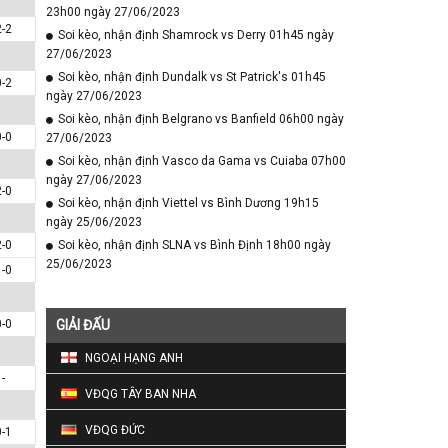
23h00 ngày 27/06/2023
2-2
Soi kèo, nhận định Shamrock vs Derry 01h45 ngày
27/06/2023
Soi kèo, nhận định Dundalk vs St Patrick's 01h45
0-2
ngày 27/06/2023
Soi kèo, nhận định Belgrano vs Banfield 06h00 ngày
0-0
27/06/2023
Soi kèo, nhận định Vasco da Gama vs Cuiaba 07h00
ngày 27/06/2023
2-0
Soi kèo, nhận định Viettel vs Bình Dương 19h15
ngày 25/06/2023
2-0
Soi kèo, nhận định SLNA vs Bình Định 18h00 ngày
25/06/2023
1-0
0-0
GIẢI ĐẤU
NGOẠI HẠNG ANH
-
VĐQG TÂY BAN NHA
VĐQG ĐỨC
0-1