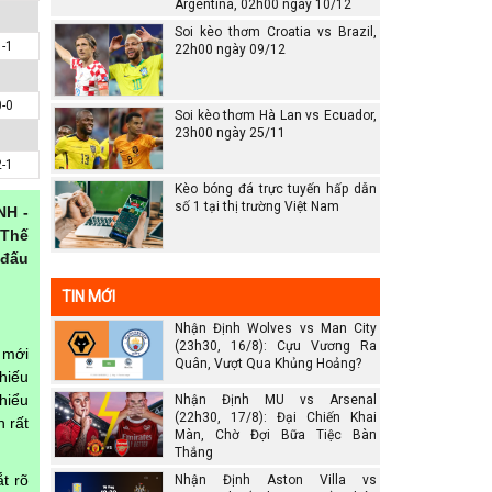
Argentina, 02h00 ngày 10/12
Soi kèo thơm Croatia vs Brazil,
1-1
22h00 ngày 09/12
0-0
Soi kèo thơm Hà Lan vs Ecuador,
23h00 ngày 25/11
2-1
Kèo bóng đá trực tuyến hấp dẫn
số 1 tại thị trường Việt Nam
NH -
 Thế
 đấu
TIN MỚI
Nhận Định Wolves vs Man City
(23h30, 16/8): Cựu Vương Ra
 mới
Quân, Vượt Qua Khủng Hoảng?
hiếu
hiểu
Nhận Định MU vs Arsenal
(22h30, 17/8): Đại Chiến Khai
 rất
Màn, Chờ Đợi Bữa Tiệc Bàn
Thắng
t rõ
Nhận Định Aston Villa vs