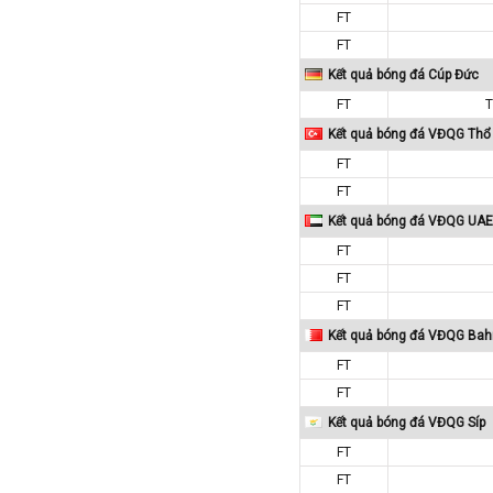
FT
Macedonia
FT
Malaysia
Kết quả bóng đá Cúp Đức
Malta
FT
T
Mexico
Kết quả bóng đá VĐQG Thổ 
Moldova
FT
Montenegro
FT
Mỹ
Kết quả bóng đá VĐQG UAE
Na Uy
FT
FT
Nam Mỹ
FT
Nam Phi
Kết quả bóng đá VĐQG Bah
New Zealand
FT
Nga
FT
Nhật Bản
Kết quả bóng đá VĐQG Síp
Nicaragua
FT
Oman
FT