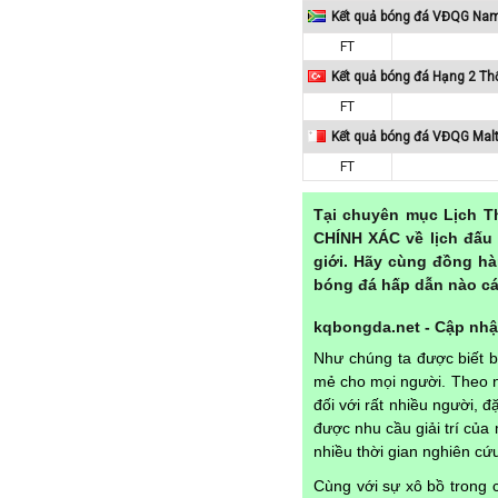
Paraguay
Kết quả bóng đá VĐQG Nam
Peru
FT
Pháp
Kết quả bóng đá Hạng 2 Th
FT
Phần Lan
Kết quả bóng đá VĐQG Mal
Qatar
FT
Quốc Tế
Rumany
Tại chuyên mục Lịch T
San Marino
CHÍNH XÁC về lịch đấu 
giới. Hãy cùng đồng hà
Scotland
bóng đá hấp dẫn nào cá
Serbia
kqbongda.net - Cập nhật
Singapore
Như chúng ta được biết 
Slovakia
mẻ cho mọi người. Theo n
Slovenia
đối với rất nhiều người, 
được nhu cầu giải trí củ
Syria
nhiều thời gian nghiên c
Séc
Cùng với sự xô bồ trong c
Síp