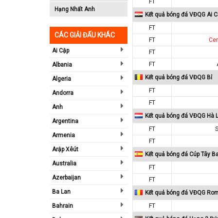
FT
Hạng Nhất Anh
Kết quả bóng đá VĐQG Ai C
FT
CÁC GIẢI ĐẤU KHÁC
FT
Cer
Ai Cập
FT
FT
Albania
Kết quả bóng đá VĐQG Bỉ
Algeria
FT
Andorra
FT
Anh
Kết quả bóng đá VĐQG Hà 
Argentina
FT
Armenia
FT
Arập Xêút
Kết quả bóng đá Cúp Tây B
Australia
FT
Azerbaijan
FT
Ba Lan
Kết quả bóng đá VĐQG Ro
Bahrain
FT