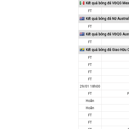
Kết quả bóng đá VĐQG Mex
Colombia
FT
Costa Rica
Kết quả bóng đá Nữ Austral
Croatia
FT
Ecuador
Kết quả bóng đá VĐQG Aust
Estonia
FT
Georgia
Kết quả bóng đá Giao Hữu 
Gibralta
FT
Honduras
FT
FT
Hungary
FT
Hy Lạp
29/01 18h00
Hà Lan
FT
P
Hàn Quốc
Hoãn
Hồng Kông
Hoãn
Iceland
FT
FT
Indonesia