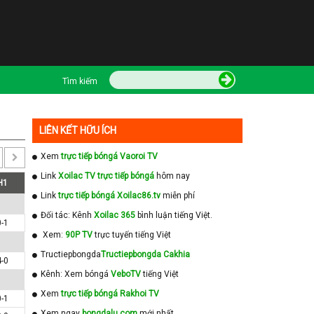
Tìm kiếm
LIÊN KẾT HỮU ÍCH
Xem
trực tiếp bóngá Vaoroi TV
Link
Xoilac TV trực tiếp bóngá
hôm nay
H1
Link
trực tiếp bóngá Xoilac86.tv
miễn phí
Đối tác: Kênh
Xoilac 365
bình luận tiếng Việt.
0-1
Xem:
90P TV
trực tuyến tiếng Việt
Tructiepbongda
Tructiepbongda Cakhia
4-0
Kênh: Xem bóngá
VeboTV
tiếng Việt
Xem
trực tiếp bóngá Rakhoi TV
0-1
Xem ngay
bongdalu com
mới nhất