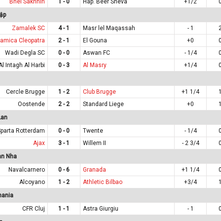
Bnei Sakhnin
1 - 0
Hap. Beer Sheva
+1/2
ập
Zamalek SC
4 - 1
Masr lel Maqassah
- 1
amica Cleopatra
2 - 1
El Gouna
+0
Wadi Degla SC
0 - 0
Aswan FC
- 1/4
Al Intagh Al Harbi
0 - 3
Al Masry
+1/4
Cercle Brugge
1 - 2
Club Brugge
+1 1/4
Oostende
2 - 2
Standard Liege
+0
Lan
Sparta Rotterdam
0 - 0
Twente
- 1/4
Ajax
3 - 1
Willem II
- 2 3/4
an Nha
Navalcarnero
0 - 6
Granada
+1 1/4
Alcoyano
1 - 2
Athletic Bilbao
+3/4
mania
CFR Cluj
1 - 1
Astra Giurgiu
- 1