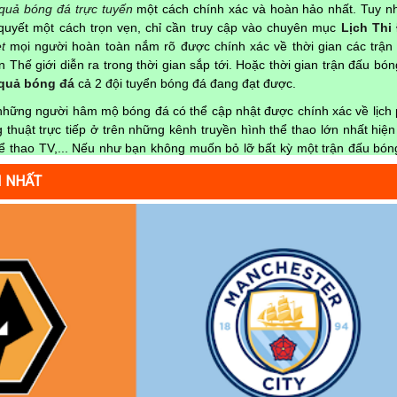
 quả bóng đá trực tuyến
một cách chính xác và hoàn hảo nhất. Tuy nh
quyết một cách trọn vẹn, chỉ cần truy cập vào chuyên mục
Lịch Thi
t
mọi người hoàn toàn nắm rõ được chính xác về thời gian các trận
 Thế giới diễn ra trong thời gian sắp tới. Hoặc thời gian trận đấu bó
 quả bóng đá
cả 2 đội tuyển bóng đá đang đạt được.
 những người hâm mộ bóng đá có thể cập nhật được chính xác về lịch 
thuật trực tiếp ở trên những kênh truyền hình thể thao lớn nhất hiện
 thao TV,... Nếu như bạn không muốn bỏ lỡ bất kỳ một trận đấu bón
ải, hãy thường xuyên vào chuyên mục
Lịch Thi Đấu
tại chuyên t
I NHẤT
ông tin chính xác nhất nhé!
hật chính xác trong toàn bộ các giải đấu
uyên trang
kqbongda.net
sẽ cập nhanh chóng và chính xác nhất thời 
n ra ở trong từng giải đấu như:
 hạng Anh;
 Âu;
a;