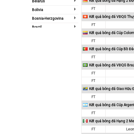
Kết quả bóng đá Hạng 2 Đứ
Belarus
FT
Bolivia
Kết quả bóng đá VĐQG Thụ
Bosnia-Herzgovina
FT
Brazil
Kết quả bóng đá Cúp Colom
Bulgary
FT
Bắc Ireland
Kết quả bóng đá Cúp Bồ Đà
Bắc Mỹ
FT
Bỉ
Kết quả bóng đá VĐQG Braz
Bồ Đào Nha
FT
Campuchia
FT
Canada
Kết quả bóng đá Giao Hữu
Chi Lê
FT
Kết quả bóng đá Cúp Argen
Châu Phi
FT
Châu Á
Kết quả bóng đá Hạng 2 Me
Châu Âu
FT
Leon
Châu Úc