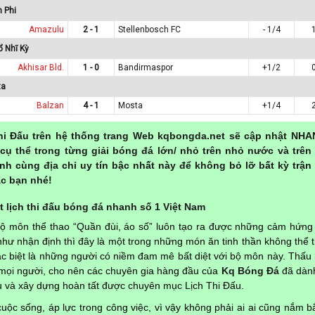
 Phi
Amazulu
2 - 1
Stellenbosch FC
- 1/4
ổ Nhĩ Kỳ
Akhisar Bld.
1 - 0
Bandirmaspor
+1/2
ta
Balzan
4 - 1
Mosta
+1/4
hi Đấu trên hệ thống trang Web kqbongda.net sẽ cập nhật NHA
cụ thể trong từng giải bóng đá lớn/ nhỏ trên nhỏ nước và trên
nh cùng địa chỉ uy tín bậc nhất này để không bỏ lỡ bất kỳ trận
c bạn nhé!
 lịch thi đấu bóng đá nhanh số 1 Việt Nam
bộ môn thể thao “Quần đùi, áo số” luôn tạo ra được những cảm hứng
hư nhận định thì đây là một trong những món ăn tinh thần không thể t
đặc biệt là những người có niềm đam mê bất diệt với bộ môn này. Thấu 
a mọi người, cho nên các chuyên gia hàng đầu của
Kq Bóng Đá
đã dành
ứu và xây dựng hoàn tất được chuyên mục Lịch Thi Đấu.
uộc sống, áp lực trong công việc, vì vậy không phải ai ai cũng nắm bắ