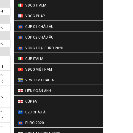
VĐQG ITALIA
1-1
VĐQG PHÁP
CÚP C1 CHÂU ÂU
0-0
CÚP C2 CHÂU ÂU
1-0
VÒNG LOẠI EURO 2020
CÚP ITALIA
0-1
VĐQG VIỆT NAM
2-0
VLWC KV CHÂU Á
0-0
-
LIÊN ĐOÀN ANH
0-0
CÚP FA
-
-
U23 CHÂU Á
1-0
EURO 2020
-