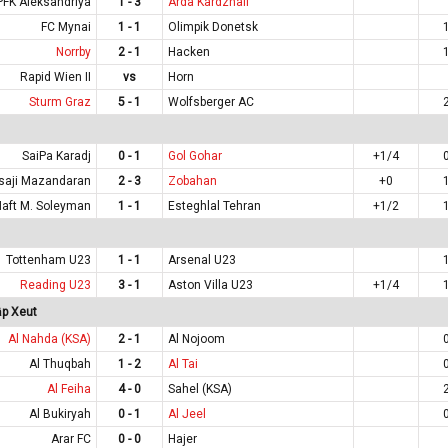
PFK Aleksandriya
1 - 3
Arda Kardzhali
FC Mynai
1 - 1
Olimpik Donetsk
Norrby
2 - 1
Hacken
Rapid Wien II
vs
Horn
Sturm Graz
5 - 1
Wolfsberger AC
SaiPa Karadj
0 - 1
Gol Gohar
+1/4
saji Mazandaran
2 - 3
Zobahan
+0
Naft M. Soleyman
1 - 1
Esteghlal Tehran
+1/2
Tottenham U23
1 - 1
Arsenal U23
Reading U23
3 - 1
Aston Villa U23
+1/4
ập Xeut
Al Nahda (KSA)
2 - 1
Al Nojoom
Al Thuqbah
1 - 2
Al Tai
Al Feiha
4 - 0
Sahel (KSA)
Al Bukiryah
0 - 1
Al Jeel
Arar FC
0 - 0
Hajer