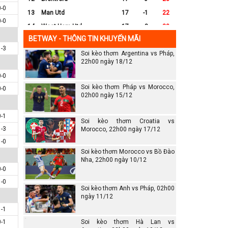
0-0
13
Man Utd
17
-1
22
0-0
14
West Ham Utd
17
-8
20
BETWAY - THÔNG TIN KHUYẾN MÃI
15
Everton
17
-7
17
1-3
Soi kèo thơm Argentina vs Pháp,
16
Crystal Palace
17
-8
16
22h00 ngày 18/12
17
Leicester City
17
-16
14
0-0
18
Ipswich
17
-16
12
Soi kèo thơm Pháp vs Morocco,
0-0
19
Wolves
17
-13
12
02h00 ngày 15/12
20
Southampton
17
-25
6
0-1
Soi kèo thơm Croatia vs
1-3
Morocco, 22h00 ngày 17/12
1-0
Soi kèo thơm Morocco vs Bồ Đào
Nha, 22h00 ngày 10/12
0-0
1-0
Soi kèo thơm Anh vs Pháp, 02h00
ngày 11/12
1-1
0-1
Soi kèo thơm Hà Lan vs