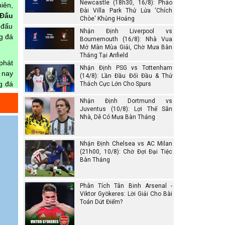
Newcastle (18h30, 16/8): Pháo
iên,
Đài Villa Park Thử Lửa 'Chích
 Đấu
Chòe' Khủng Hoảng
 đấu
Nhận Định Liverpool vs
ng đá
Bournemouth (16/8): Nhà Vua
Mở Màn Mùa Giải, Chờ Mưa Bàn
Thắng Tại Anfield
phát
Nhận Định PSG vs Tottenham
 nay
(14/8): Lần Đầu Đối Đầu & Thử
g đá
Thách Cực Lớn Cho Spurs
rang
Nhận Định Dortmund vs
Juventus (10/8): Lợi Thế Sân
Nhà, Dễ Có Mưa Bàn Thắng
gian
Nhận Định Chelsea vs AC Milan
(21h00, 10/8): Chờ Đợi Đại Tiệc
Bàn Thắng
Phân Tích Tân Binh Arsenal -
Viktor Gyökeres: Lời Giải Cho Bài
Toán Dứt Điểm?