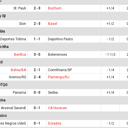
c
St. Pauli
2 - 3
Bochum
+1/4
y Sỹ
Sion
2 - 3
Basel
+1/2
bia
Deportes Tolima
1 - 1
Deportivo Pasto
- 1/2
o Nha
Benfica
3 - 0
Belenenses
- 1 1/2
il
Bahia/BA
2 - 1
Corinthians/SP
- 1/4
Gremio/RS
2 - 4
Flamengo/RJ
+1/4
 ĐTQG
Panama
0 - 0
Serbia
+1/4
tina
Arsenal Sarandi
0 - 1
CA Huracan
xico
es Negros UdeG
0 - 1
Dorados
- 1/2