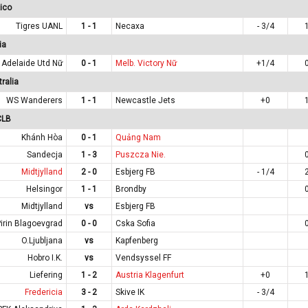
ico
Tigres UANL
1 - 1
Necaxa
- 3/4
ia
Adelaide Utd Nữ
0 - 1
Melb. Victory Nữ
+1/4
ralia
WS Wanderers
1 - 1
Newcastle Jets
+0
CLB
Khánh Hòa
0 - 1
Quảng Nam
Sandecja
1 - 3
Puszcza Nie.
Midtjylland
2 - 0
Esbjerg FB
- 1/4
Helsingor
1 - 1
Brondby
Midtjylland
vs
Esbjerg FB
irin Blagoevgrad
0 - 0
Cska Sofia
O.Ljubljana
vs
Kapfenberg
Hobro I.K.
vs
Vendsyssel FF
Liefering
1 - 2
Austria Klagenfurt
+0
Fredericia
3 - 2
Skive IK
- 3/4