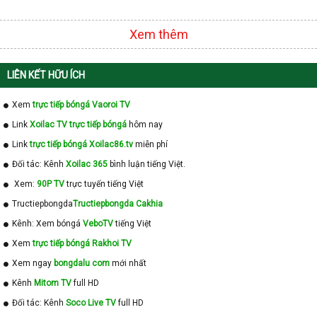
Xem thêm
LIÊN KẾT HỮU ÍCH
Xem
trực tiếp bóngá Vaoroi TV
Link
Xoilac TV trực tiếp bóngá
hôm nay
Link
trực tiếp bóngá Xoilac86.tv
miễn phí
Đối tác: Kênh
Xoilac 365
bình luận tiếng Việt.
Xem:
90P TV
trực tuyến tiếng Việt
Tructiepbongda
Tructiepbongda Cakhia
Kênh: Xem bóngá
VeboTV
tiếng Việt
Xem
trực tiếp bóngá Rakhoi TV
Xem ngay
bongdalu com
mới nhất
Kênh
Mitom TV
full HD
Đối tác: Kênh
Soco Live TV
full HD