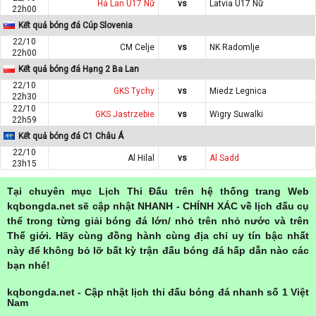
Hà Lan U17 Nữ
vs
Latvia U17 Nữ
22h00
Kết quả bóng đá Cúp Slovenia
22/10
CM Celje
vs
NK Radomlje
22h00
Kết quả bóng đá Hạng 2 Ba Lan
22/10
GKS Tychy
vs
Miedz Legnica
22h30
22/10
GKS Jastrzebie
vs
Wigry Suwalki
22h59
Kết quả bóng đá C1 Châu Á
22/10
Al Hilal
vs
Al Sadd
23h15
Tại chuyên mục Lịch Thi Đấu trên hệ thống trang Web
kqbongda.net sẽ cập nhật NHANH - CHÍNH XÁC về lịch đấu cụ
thể trong từng giải bóng đá lớn/ nhỏ trên nhỏ nước và trên
Thế giới. Hãy cùng đồng hành cùng địa chỉ uy tín bậc nhất
này để không bỏ lỡ bất kỳ trận đấu bóng đá hấp dẫn nào các
bạn nhé!
kqbongda.net - Cập nhật lịch thi đấu bóng đá nhanh số 1 Việt
Nam