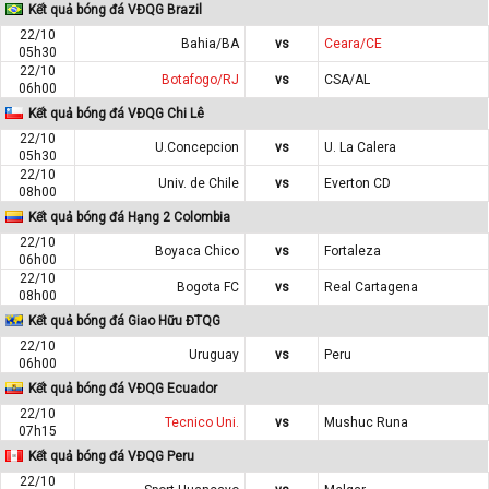
Kết quả bóng đá VĐQG Brazil
22/10
Bahia/BA
vs
Ceara/CE
05h30
22/10
Botafogo/RJ
vs
CSA/AL
06h00
Kết quả bóng đá VĐQG Chi Lê
22/10
U.Concepcion
vs
U. La Calera
05h30
22/10
Univ. de Chile
vs
Everton CD
08h00
Kết quả bóng đá Hạng 2 Colombia
22/10
Boyaca Chico
vs
Fortaleza
06h00
22/10
Bogota FC
vs
Real Cartagena
08h00
Kết quả bóng đá Giao Hữu ĐTQG
22/10
Uruguay
vs
Peru
06h00
Kết quả bóng đá VĐQG Ecuador
22/10
Tecnico Uni.
vs
Mushuc Runa
07h15
Kết quả bóng đá VĐQG Peru
22/10