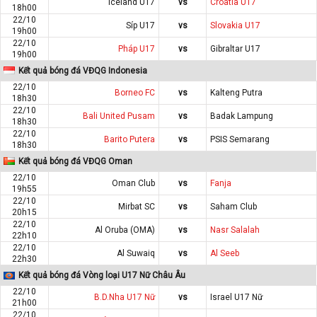
Iceland U17
vs
Croatia U17
18h00
22/10
Síp U17
vs
Slovakia U17
19h00
22/10
Pháp U17
vs
Gibraltar U17
19h00
Kết quả bóng đá VĐQG Indonesia
22/10
Borneo FC
vs
Kalteng Putra
18h30
22/10
Bali United Pusam
vs
Badak Lampung
18h30
22/10
Barito Putera
vs
PSIS Semarang
18h30
Kết quả bóng đá VĐQG Oman
22/10
Oman Club
vs
Fanja
19h55
22/10
Mirbat SC
vs
Saham Club
20h15
22/10
Al Oruba (OMA)
vs
Nasr Salalah
22h10
22/10
Al Suwaiq
vs
Al Seeb
22h30
Kết quả bóng đá Vòng loại U17 Nữ Châu Âu
22/10
B.D.Nha U17 Nữ
vs
Israel U17 Nữ
21h00
22/10