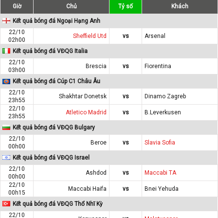
Giờ
Chủ
Tỷ số
Khách
Kết quả bóng đá Ngoại Hạng Anh
22/10
Sheffield Utd
vs
Arsenal
02h00
Kết quả bóng đá VĐQG Italia
22/10
Brescia
vs
Fiorentina
03h00
Kết quả bóng đá Cúp C1 Châu Âu
22/10
Shakhtar Donetsk
vs
Dinamo Zagreb
23h55
22/10
Atletico Madrid
vs
B.Leverkusen
23h55
Kết quả bóng đá VĐQG Bulgary
22/10
Beroe
vs
Slavia Sofia
00h00
Kết quả bóng đá VĐQG Israel
22/10
Ashdod
vs
Maccabi TA
00h00
22/10
Maccabi Haifa
vs
Bnei Yehuda
00h15
Kết quả bóng đá VĐQG Thổ Nhĩ Kỳ
22/10