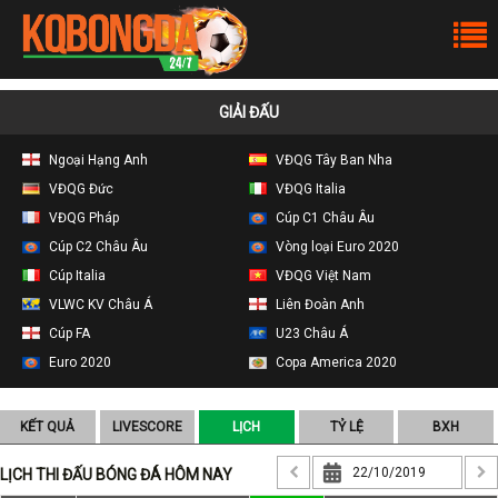
GIẢI ĐẤU
Ngoại Hạng Anh
VĐQG Tây Ban Nha
VĐQG Đức
VĐQG Italia
VĐQG Pháp
Cúp C1 Châu Âu
Cúp C2 Châu Âu
Vòng loại Euro 2020
Cúp Italia
VĐQG Việt Nam
VLWC KV Châu Á
Liên Đoàn Anh
Cúp FA
U23 Châu Á
Euro 2020
Copa America 2020
KẾT QUẢ
LIVESCORE
LỊCH
TỶ LỆ
BXH
LỊCH THI ĐẤU BÓNG ĐÁ HÔM NAY