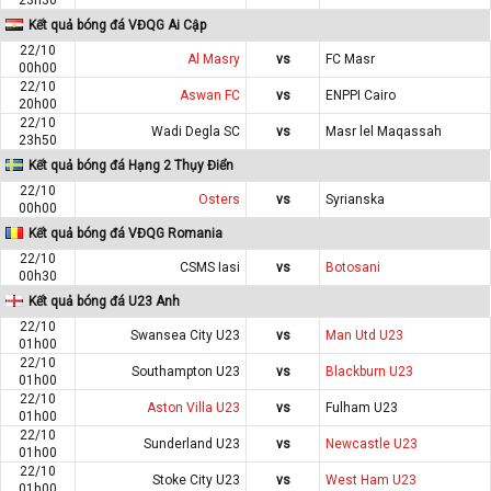
Kết quả bóng đá VĐQG Ai Cập
22/10
Al Masry
vs
FC Masr
00h00
22/10
Aswan FC
vs
ENPPI Cairo
20h00
22/10
Wadi Degla SC
vs
Masr lel Maqassah
23h50
Kết quả bóng đá Hạng 2 Thụy Điển
22/10
Osters
vs
Syrianska
00h00
Kết quả bóng đá VĐQG Romania
22/10
CSMS Iasi
vs
Botosani
00h30
Kết quả bóng đá U23 Anh
22/10
Swansea City U23
vs
Man Utd U23
01h00
22/10
Southampton U23
vs
Blackburn U23
01h00
22/10
Aston Villa U23
vs
Fulham U23
01h00
22/10
Sunderland U23
vs
Newcastle U23
01h00
22/10
Stoke City U23
vs
West Ham U23
01h00