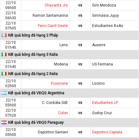
22/10
Chacarita Jrs
vs
Gim.Mendoza
06h00
22/10
Ramon Santamarina
vs
Gimnasia Jujuy
06h30
22/10
Ferro Carril Oeste
vs
Estudiantes BsAs
07h05
Kết quả bóng đá Hạng 2 Pháp
22/10
Lens
vs
Auxerre
01h45
Kết quả bóng đá Hạng 3 Italia
22/10
Modena
vs
US Fermana
01h45
Kết quả bóng đá Hạng 2 Italia
22/10
Frosinone
vs
Livorno
02h00
Kết quả bóng đá VĐQG Argentina
22/10
C. Cordoba SdE
vs
Estudiantes LP
05h00
22/10
Colon
vs
Godoy Cruz
07h20
Kết quả bóng đá VĐQG Paraguay
22/10
Deportivo Santani
vs
Deportivo Capiata
05h00