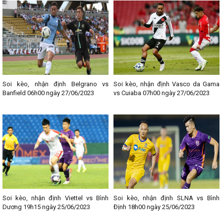
kqbongda.net
, nhằm để cập nhật nhanh chóng và chính xác các
thông tin liên quan đến từng trận đấu bóng đá. Chia sẻ địa chỉ giải
trí uy tín, chất lượng này đến với Fan hâm mộ bóng đá các bạn
nhé!
--------------------------------
Lịch thi đấu bóng đá các giải nổi bật:
- Lịch thi đấu Ngoại hạng Anh
- Lịch thi đấu La Liga
Soi kèo, nhận định Belgrano vs
Soi kèo, nhận định Vasco da Gama
- Lịch thi đấu Bundesliga
Banfield 06h00 ngày 27/06/2023
vs Cuiaba 07h00 ngày 27/06/2023
- Lịch thi đấu Ligue 1
- Lịch thi đấu Serie A
- Lịch thi đấu V - League
- Lịch thi đấu Cup C1
Soi kèo, nhận định Viettel vs Bình
Soi kèo, nhận định SLNA vs Bình
Dương 19h15 ngày 25/06/2023
Định 18h00 ngày 25/06/2023