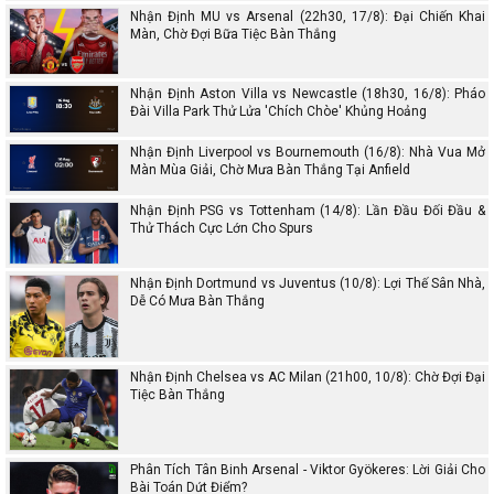
Nhận Định MU vs Arsenal (22h30, 17/8): Đại Chiến Khai
Màn, Chờ Đợi Bữa Tiệc Bàn Thắng
Nhận Định Aston Villa vs Newcastle (18h30, 16/8): Pháo
Đài Villa Park Thử Lửa 'Chích Chòe' Khủng Hoảng
Nhận Định Liverpool vs Bournemouth (16/8): Nhà Vua Mở
Màn Mùa Giải, Chờ Mưa Bàn Thắng Tại Anfield
Nhận Định PSG vs Tottenham (14/8): Lần Đầu Đối Đầu &
Thử Thách Cực Lớn Cho Spurs
Nhận Định Dortmund vs Juventus (10/8): Lợi Thế Sân Nhà,
Dễ Có Mưa Bàn Thắng
Nhận Định Chelsea vs AC Milan (21h00, 10/8): Chờ Đợi Đại
Tiệc Bàn Thắng
Phân Tích Tân Binh Arsenal - Viktor Gyökeres: Lời Giải Cho
Bài Toán Dứt Điểm?