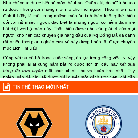
Như chúng ta được biết bộ môn thể thao “Quần đùi, áo số” luôn tạo
ra được những cảm hứng mới mẻ cho mọi người. Theo như nhận
định thì đây là một trong những món ăn tinh thần không thể thiếu
đối với rất nhiều người, đặc biệt là những người có niềm đam mê
bất diệt với bộ môn này. Thấu hiểu được nhu cầu giải trí của mọi
người, cho nên các chuyên gia hàng đầu của
Kq Bóng Đá
đã dành
rất nhiều thời gian nghiên cứu và xây dựng hoàn tất được chuyên
mục Lịch Thi Đấu.
Cùng với sự xô bồ trong cuộc sống, áp lực trong công việc, vì vậy
không phải ai ai cũng nắm bắt rõ được lịch thi đấu hay
kết quả
bóng đá trực tuyến
một cách chính xác và hoàn hảo nhất. Tuy
nhiên, vấn đề này sẽ được giải quyết một cách trọn vẹn, chỉ cần
truy cập vào chuyên mục
Lịch Thi Đấu
của Website
kqbongda.net
TIN THỂ THAO MỚI NHẤT
mọi người hoàn toàn nắm rõ được chính xác về thời gian các trận
đấu bóng đá Việt Nam hay trên Thế giới diễn ra trong thời gian sắp
tới. Hoặc thời gian trận đấu bóng đá đang diễn ra hiện tại,
kết quả
bóng đá
cả 2 đội tuyển bóng đá đang đạt được.
Không chỉ dừng lại ở đó, những người hâm mộ bóng đá có thể cập
nhật được chính xác về lịch phát sóng bóng đá được tường thuật
trực tiếp ở trên những kênh truyền hình thể thao lớn nhất hiện nay