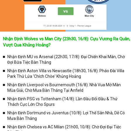
như: VTV3, K+, SCTV, Thể thao TV,... Nếu như bạn không muốn
bỏ lỡ bất kỳ một trận đấu bóng đá nào trong từng mùa giải, hãy
thường xuyên vào chuyên mục
Lịch Thi Đấu
tại chuyên trang
Kqbongda
để cập nhật thông tin chính xác nhất nhé!
Lịch thi đấu được cập nhật chính xác trong toàn bộ các giải
đấu
Nhận Định Wolves vs Man City (23h30, 16/8): Cựu Vương Ra Quân,
Tại
Lịch Thi Đấu
của chuyên trang
kqbongda.net
sẽ cập nhanh
Vượt Qua Khủng Hoảng?
chóng và chính xác nhất thời gian từng trận đấu bóng đá diễn ra ở
trong từng giải đấu như:
Nhận Định MU vs Arsenal (22h30, 17/8): Đại Chiến Khai Màn, Chờ
Đợi Bữa Tiệc Bàn Thắng
✓ Giải đấu bóng đá Ngoại hạng Anh;
Nhận Định Aston Villa vs Newcastle (18h30, 16/8): Pháo Đài Villa
✓ Giải bóng Cúp C1 Châu Âu;
Park Thử Lửa 'Chích Chòe' Khủng Hoảng
✓ Giải Cúp C2 Châu Âu;
Nhận Định Liverpool vs Bournemouth (16/8): Nhà Vua Mở Màn
Mùa Giải, Chờ Mưa Bàn Thắng Tại Anfield
✓ Giải VĐQG Tây Ban Nha;
Nhận Định PSG vs Tottenham (14/8): Lần Đầu Đối Đầu & Thử
✓ VĐQG Đức;
Thách Cực Lớn Cho Spurs
✓ Giải VĐQG Italia;
Nhận Định Dortmund vs Juventus (10/8): Lợi Thế Sân Nhà, Dễ Có
✓ VĐQG Pháp;
Mưa Bàn Thắng
Nhận Định Chelsea vs AC Milan (21h00, 10/8): Chờ Đợi Đại Tiệc
✓ Liên Đoàn Anh;