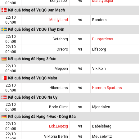
Konyaspor
vs
Malatyaspor
00h00
Kết quả bóng đá VĐQG Đan Mạch
22/10
Midtjylland
vs
Randers
00h00
Kết quả bóng đá VĐQG Thụy Điển
22/10
Goteborg
vs
Djurgardens
00h00
22/10
Orebro
vs
Elfsborg
00h00
Kết quả bóng đá Hạng 3 Đức
22/10
Meppen
vs
Vik.Koln
00h00
Kết quả bóng đá VĐQG Malta
22/10
Hibernians
vs
Hamrun Spartans
00h00
Kết quả bóng đá VĐQG Na Uy
22/10
Bodo Glimt
vs
Mjondalen
00h00
Kết quả bóng đá Hạng 4 Đức - Đông Bắc
22/10
Lok.Leipzig
vs
Babelsberg
00h00
22/10
Viktoria Berlin
vs
Meuselwitz
23h30