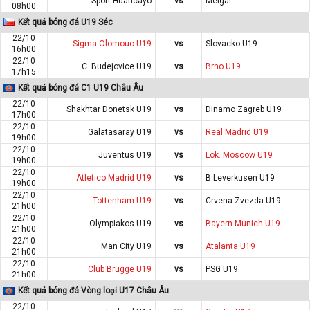
Sport Huancayo
vs
Melgar
08h00
Kết quả bóng đá U19 Séc
22/10
Sigma Olomouc U19
vs
Slovacko U19
16h00
22/10
C. Budejovice U19
vs
Brno U19
17h15
Kết quả bóng đá C1 U19 Châu Âu
22/10
Shakhtar Donetsk U19
vs
Dinamo Zagreb U19
17h00
22/10
Galatasaray U19
vs
Real Madrid U19
19h00
22/10
Juventus U19
vs
Lok. Moscow U19
19h00
22/10
Atletico Madrid U19
vs
B.Leverkusen U19
19h00
22/10
Tottenham U19
vs
Crvena Zvezda U19
21h00
22/10
Olympiakos U19
vs
Bayern Munich U19
21h00
22/10
Man City U19
vs
Atalanta U19
21h00
22/10
Club Brugge U19
vs
PSG U19
21h00
Kết quả bóng đá Vòng loại U17 Châu Âu
22/10