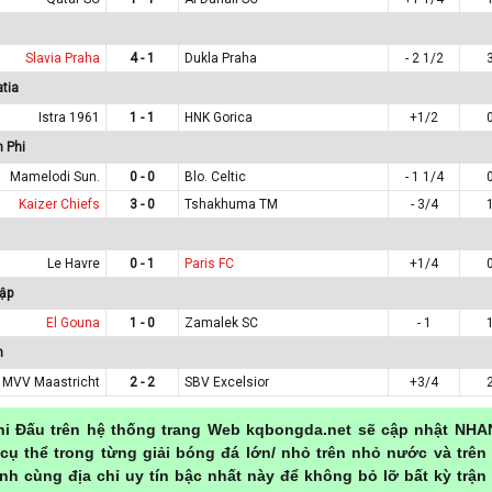
Slavia Praha
4 - 1
Dukla Praha
- 2 1/2
tia
Istra 1961
1 - 1
HNK Gorica
+1/2
 Phi
Mamelodi Sun.
0 - 0
Blo. Celtic
- 1 1/4
Kaizer Chiefs
3 - 0
Tshakhuma TM
- 3/4
Le Havre
0 - 1
Paris FC
+1/4
ập
El Gouna
1 - 0
Zamalek SC
- 1
n
MVV Maastricht
2 - 2
SBV Excelsior
+3/4
hi Đấu trên hệ thống trang Web kqbongda.net sẽ cập nhật NHA
cụ thể trong từng giải bóng đá lớn/ nhỏ trên nhỏ nước và trên
nh cùng địa chỉ uy tín bậc nhất này để không bỏ lỡ bất kỳ trận