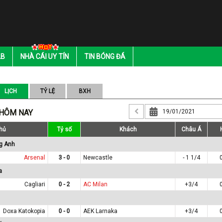
LB
NHÀ CÁI UY TÍN
TIN BÓNG ĐÁ
LỊCH
TỶ LỆ
BXH
 HÔM NAY
hủ
Tỷ số
Khách
Châu Á
g Anh
Arsenal
3 - 0
Newcastle
- 1 1/4
a
Cagliari
0 - 2
AC Milan
+3/4
Doxa Katokopia
0 - 0
AEK Larnaka
+3/4