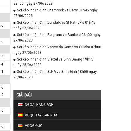
23h00 ngày 27/06/2023
Soi kèo, nhận định Shamrock vs Derry 01h45 ngày
27/06/2023
Soi kèo, nhận định Dundalk vs St Patrick's 01h45
2-0
ngày 27/06/2023
Soi kèo, nhận định Belgrano vs Banfield 06h00 ngày
27/06/2023
1-0
Soi kèo, nhận định Vasco da Gama vs Cuiaba 07h00
ngày 27/06/2023
0-0
Soi kèo, nhận định Viettel vs Bình Dương 19h15
0-1
ngày 25/06/2023
1-1
Soi kèo, nhận định SLNA vs Bình Định 18h00 ngày
25/06/2023
0-0
2-0
GIẢI ĐẤU
NGOẠI HẠNG ANH
1-0
VĐQG TÂY BAN NHA
VĐQG ĐỨC
0-0