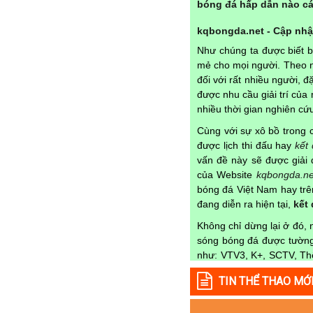
bóng đá hấp dẫn nào cá
Paraguay
Peru
kqbongda.net - Cập nhật
Pháp
Như chúng ta được biết 
mẻ cho mọi người. Theo n
Phần Lan
đối với rất nhiều người, 
Qatar
được nhu cầu giải trí củ
Quốc Tế
nhiều thời gian nghiên c
Rumany
Cùng với sự xô bồ trong c
được lịch thi đấu hay
kết
San Marino
vấn đề này sẽ được giải 
Scotland
của Website
kqbongda.ne
bóng đá Việt Nam hay trên
Serbia
đang diễn ra hiện tại,
kết
Singapore
Không chỉ dừng lại ở đó,
Slovakia
sóng bóng đá được tường 
Slovenia
như: VTV3, K+, SCTV, Thể
nào trong từng mùa gi
Syria
TIN THỂ THAO MỚ
Kqbongda
để cập nhật th
Séc
Lịch thi đấu được cập n
Síp