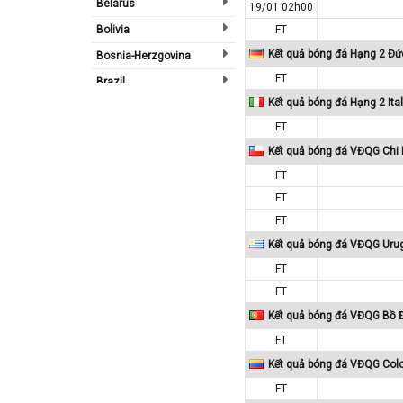
Belarus
19/01 02h00
Bolivia
FT
Kết quả bóng đá Hạng 2 Đứ
Bosnia-Herzgovina
FT
Brazil
Kết quả bóng đá Hạng 2 Ital
Bulgary
FT
Bắc Ireland
Kết quả bóng đá VĐQG Chi 
Bắc Mỹ
FT
Bỉ
FT
Bồ Đào Nha
FT
Campuchia
Kết quả bóng đá VĐQG Uru
Canada
FT
Chi Lê
FT
Kết quả bóng đá VĐQG Bồ 
Châu Phi
FT
Châu Á
Kết quả bóng đá VĐQG Col
Châu Âu
FT
Châu Úc