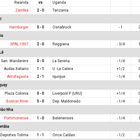
Rwanda
vs
Uganda
Zambia
2 - 0
Tanzania
c
Hamburger
5 - 0
Osnabruck
- 1
ia
SPAL 1907
2 - 0
Reggiana
- 3/4
Lê
San. Wanderers
0 - 0
La Serena
- 1/4
Audax Italiano
1 - 1
U. La Calera
+1/2
Antofagasta
2 - 1
Iquique
- 1/4
guay
Plaza Colonia
0 - 0
Liverpool P. (URU)
+1/4
Boston River
5 - 0
Dep. Maldonado
- 1/4
Đào Nha
Portimonense
1 - 0
Belenenses
- 1/4
ombia
Deportes Tolima
1 - 1
Once Caldas
- 1/2