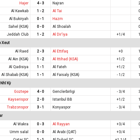
Hajer
4 - 3
Najran
Al Kawkab
1 - 2
Al Tai
Al Bukiryah
0 - 1
Hazm
Sahel (KSA)
0 - 0
Al Shoalah
Jeddah Club
1 - 2
Al Dir'iya
+1/4
p Xeut
Al Raed
2 - 3
Al Ettifaq
+0
Al Ain (KSA)
1 - 2
Al Ittihad (KSA)
+1/2
Al Qadisiya
1 - 1
Al Fateh
+1/2
Al Shabab (KSA)
1 - 1
Al Faisaly (KSA)
- 1/2
Nhĩ Kỳ
Goztepe
4 - 0
Genclerbirligi
- 3/4
Kayserispor
2 - 0
Istanbul BB
+1/2
Trabzonspor
3 - 1
Konyaspor
- 3/4
ar
Al Wakra
0 - 3
Al Rayyan
+3/4
Umm salal
0 - 0
Al Arabi (QAT)
+3/4
Qatar SC
1 - 1
Al Duhail SC
+1 1/4