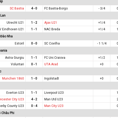
áp
SC Bastia
4 - 0
FC Bastia-Borgo
- 3/4
 Lan
Utrecht U21
1 - 2
Ajax U21
+1/4
V Eindhoven U21
1 - 1
NAC Breda
+1/4
 Đào Nha
Estoril
0 - 0
SC Covilha
- 1 1/4
mania
Astra Giurgiu
1 - 1
FC Uni.Craiova
+1/2
Voluntari
0 - 1
UTA Arad
+0
c
Munchen 1860
1 - 0
Ingolstadt
+0
Everton U23
1 - 1
Liverpool U23
eicester City U23
4 - 2
Man Utd U23
erby County U23
0 - 4
Man City U23
 Châu Phi