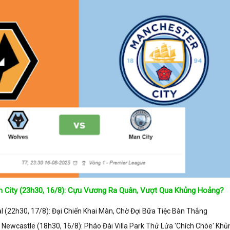
uyên trang
kqbongda.net
sẽ cập nhanh chóng và chính xác nhất thời 
n ra ở trong từng giải đấu như:
 hạng Anh;
 Âu;
a;
 City (23h30, 16/8): Cựu Vương Ra Quân, Vượt Qua Khủng Hoảng?
 (22h30, 17/8): Đại Chiến Khai Màn, Chờ Đợi Bữa Tiệc Bàn Thắng
s Newcastle (18h30, 16/8): Pháo Đài Villa Park Thử Lửa 'Chích Chòe' Khủ