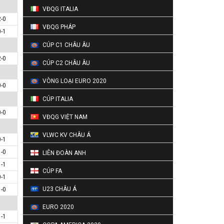
VĐQG ITALIA
2-0
VĐQG PHÁP
0-1
CÚP C1 CHÂU ÂU
2-0
CÚP C2 CHÂU ÂU
VÒNG LOẠI EURO 2020
0-0
CÚP ITALIA
0-0
VĐQG VIỆT NAM
VLWC KV CHÂU Á
0-1
1-0
LIÊN ĐOÀN ANH
1-1
CÚP FA
0-1
U23 CHÂU Á
1-0
EURO 2020
1-1