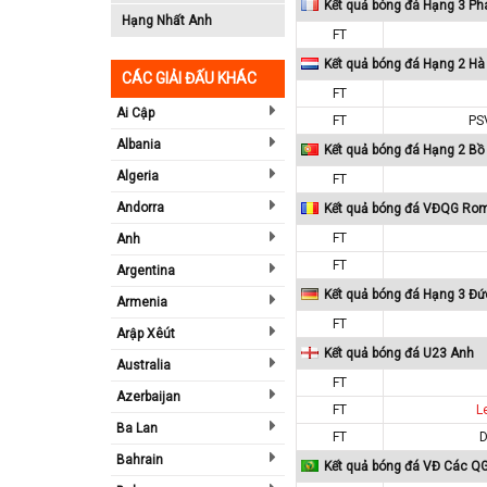
Kết quả bóng đá Hạng 3 Ph
Hạng Nhất Anh
FT
Kết quả bóng đá Hạng 2 Hà
CÁC GIẢI ĐẤU KHÁC
FT
Ai Cập
FT
PS
Albania
Kết quả bóng đá Hạng 2 Bồ
Algeria
FT
Andorra
Kết quả bóng đá VĐQG Ro
FT
Anh
FT
Argentina
Kết quả bóng đá Hạng 3 Đứ
Armenia
FT
Arập Xêút
Kết quả bóng đá U23 Anh
Australia
FT
Azerbaijan
FT
L
Ba Lan
FT
D
Bahrain
Kết quả bóng đá VĐ Các QG