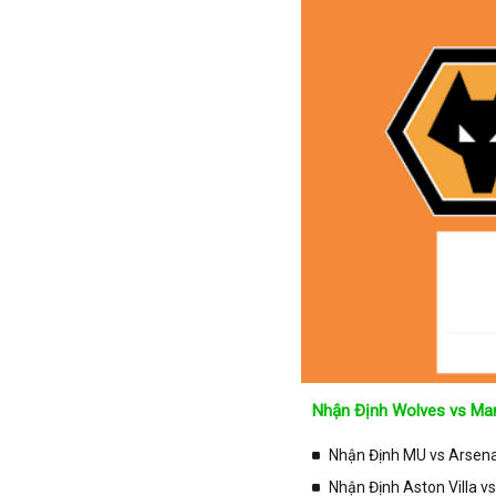
Tại
Lịch Thi Đấu
của ch
Tajikistan
từng trận đấu bóng đá diễ
Thái Lan
✓ Giải đấu bóng đá Ngoại
Thế Giới
✓ Giải bóng Cúp C1 Châu
Thổ Nhĩ Kỳ
✓ Giải Cúp C2 Châu Âu;
Thụy Sỹ
✓ Giải VĐQG Tây Ban Nh
Thụy Điển
Trung Quốc
✓ VĐQG Đức;
Tunisia
✓ Giải VĐQG Italia;
Tây Ban Nha
✓ VĐQG Pháp;
UAE
✓ Liên Đoàn Anh;
Ukraina
✓ Cúp FA;
Uruguay
✓ U23 Châu Á;
Nhận Định Wolves vs Man
Uzbekistan
✓ Euro 2020;
Venezuela
Nhận Định MU vs Arsenal
✓ VLWC KV Châu Á;
Việt Nam
Nhận Định Aston Villa v