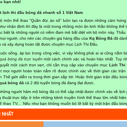
c bạn nhé!
 lịch thi đấu bóng đá nhanh số 1 Việt Nam
bộ môn thể thao “Quần đùi, áo số” luôn tạo ra được những cảm hứng
hư nhận định thì đây là một trong những món ăn tinh thần không thể t
đặc biệt là những người có niềm đam mê bất diệt với bộ môn này. Thấu 
a mọi người, cho nên các chuyên gia hàng đầu của
Kq Bóng Đá
đã dành
ứu và xây dựng hoàn tất được chuyên mục Lịch Thi Đấu.
uộc sống, áp lực trong công việc, vì vậy không phải ai ai cũng nắm bắ
 quả bóng đá trực tuyến
một cách chính xác và hoàn hảo nhất. Tuy nh
quyết một cách trọn vẹn, chỉ cần truy cập vào chuyên mục
Lịch Thi
t
mọi người hoàn toàn nắm rõ được chính xác về thời gian các trận
 Thế giới diễn ra trong thời gian sắp tới. Hoặc thời gian trận đấu bó
 quả bóng đá
cả 2 đội tuyển bóng đá đang đạt được.
 những người hâm mộ bóng đá có thể cập nhật được chính xác về lịch 
thuật trực tiếp ở trên những kênh truyền hình thể thao lớn nhất hiện
 thao TV,... Nếu như bạn không muốn bỏ lỡ bất kỳ một trận đấu bón
ải, hãy thường xuyên vào chuyên mục
Lịch Thi Đấu
tại chuyên t
I NHẤT
ông tin chính xác nhất nhé!
hật chính xác trong toàn bộ các giải đấu