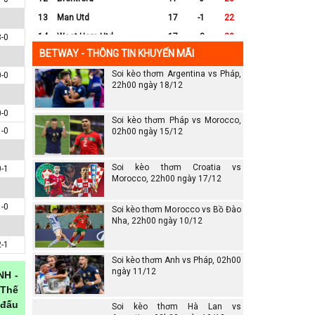
13
Man Utd
17
-1
22
14
West Ham Utd
17
-8
20
3-0
BETWAY - THÔNG TIN KHUYẾN MÃI
15
Everton
17
-7
17
Soi kèo thơm Argentina vs Pháp,
16
Crystal Palace
17
-8
16
0-0
22h00 ngày 18/12
17
Leicester City
17
-16
14
18
Ipswich
17
-16
12
0-0
Soi kèo thơm Pháp vs Morocco,
1-0
19
Wolves
17
-13
12
02h00 ngày 15/12
20
Southampton
17
-25
6
Soi kèo thơm Croatia vs
0-1
Morocco, 22h00 ngày 17/12
1-0
Soi kèo thơm Morocco vs Bồ Đào
Nha, 22h00 ngày 10/12
2-1
Soi kèo thơm Anh vs Pháp, 02h00
ngày 11/12
NH -
 Thế
 đấu
Soi kèo thơm Hà Lan vs