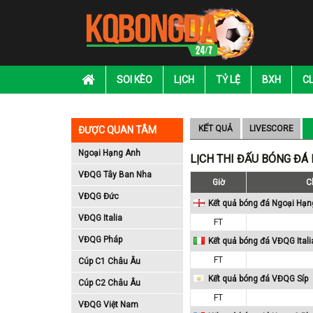
SOI KÈO
LỊCH
TỶ LỆ
BXH
C
KẾT QUẢ
LIVESCORE
ĐƯỢC QUAN TÂM
Ngoại Hạng Anh
LỊCH THI ĐẤU BÓNG ĐÁ
VĐQG Tây Ban Nha
Giờ
C
VĐQG Đức
Kết quả bóng đá Ngoại Hạn
VĐQG Italia
FT
VĐQG Pháp
Kết quả bóng đá VĐQG Itali
FT
Cúp C1 Châu Âu
Kết quả bóng đá VĐQG Síp
Cúp C2 Châu Âu
FT
VĐQG Việt Nam