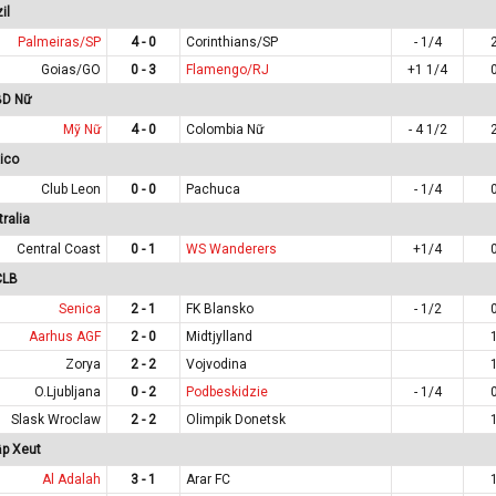
il
Palmeiras/SP
4 - 0
Corinthians/SP
- 1/4
Goias/GO
0 - 3
Flamengo/RJ
+1 1/4
BD Nữ
Mỹ Nữ
4 - 0
Colombia Nữ
- 4 1/2
ico
Club Leon
0 - 0
Pachuca
- 1/4
ralia
Central Coast
0 - 1
WS Wanderers
+1/4
CLB
Senica
2 - 1
FK Blansko
- 1/2
Aarhus AGF
2 - 0
Midtjylland
Zorya
2 - 2
Vojvodina
O.Ljubljana
0 - 2
Podbeskidzie
- 1/4
Slask Wroclaw
2 - 2
Olimpik Donetsk
ập Xeut
Al Adalah
3 - 1
Arar FC