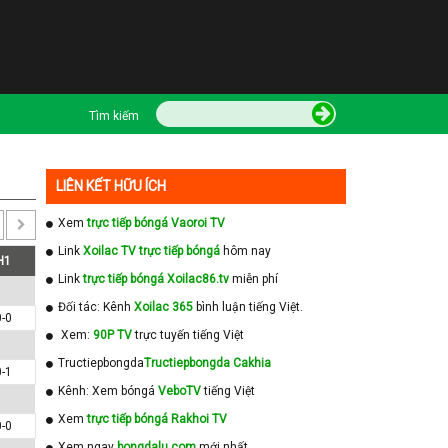
Tìm kiếm
LIÊN KẾT HỮU ÍCH
Xem
trực tiếp bóngá Vaoroi TV
Link
Xoilac TV trực tiếp bóngá
hôm nay
H1
Link
trực tiếp bóngá Xoilac86.tv
miễn phí
Đối tác: Kênh
Xoilac 365
bình luận tiếng Việt.
0-0
Xem:
90P TV
trực tuyến tiếng Việt
Tructiepbongda
Tructiepbongda Cakhia
0-1
Kênh: Xem bóngá
VeboTV
tiếng Việt
Xem
trực tiếp bóngá Rakhoi TV
0-0
Xem ngay
bongdalu com
mới nhất