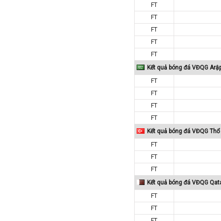
Iran
FT
FT
Iraq
FT
Ireland
FT
Israel
FT
Italia
Kết quả bóng đá VĐQG Arậ
Jordan
FT
Kazakhstan
FT
Kosovo
FT
Kuwait
FT
Kết quả bóng đá VĐQG Thổ 
Lao
FT
Latvia
FT
Li băng
FT
Liechtenstein
Kết quả bóng đá VĐQG Qat
Lithuania
FT
Luxembourg
FT
Ma rốc
FT