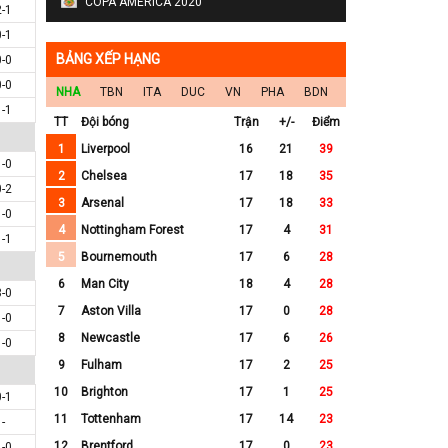
COPA AMERICA 2020
2-1
0-1
BẢNG XẾP HẠNG
0-0
0-0
NHA
TBN
ITA
DUC
VN
PHA
BDN
1-1
TT
Đội bóng
Trận
+/-
Điểm
1
Liverpool
16
21
39
1-0
2
Chelsea
17
18
35
0-2
3
Arsenal
17
18
33
1-0
4
Nottingham Forest
17
4
31
1-1
5
Bournemouth
17
6
28
6
Man City
18
4
28
3-0
7
Aston Villa
17
0
28
1-0
8
Newcastle
17
6
26
1-0
9
Fulham
17
2
25
10
Brighton
17
1
25
0-1
11
Tottenham
17
14
23
-
12
Brentford
17
0
23
1-0