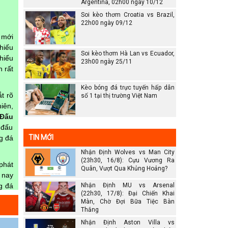
Argentina, 02h00 ngày 10/12
Soi kèo thơm Croatia vs Brazil,
22h00 ngày 09/12
 mới
hiếu
Soi kèo thơm Hà Lan vs Ecuador,
hiểu
23h00 ngày 25/11
 rất
Kèo bóng đá trực tuyến hấp dẫn
t rõ
số 1 tại thị trường Việt Nam
iên,
 Đấu
 đấu
TIN MỚI
ng đá
Nhận Định Wolves vs Man City
(23h30, 16/8): Cựu Vương Ra
phát
Quân, Vượt Qua Khủng Hoảng?
 nay
g đá
Nhận Định MU vs Arsenal
(22h30, 17/8): Đại Chiến Khai
rang
Màn, Chờ Đợi Bữa Tiệc Bàn
Thắng
Nhận Định Aston Villa vs