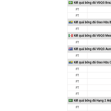
Kết quả bóng đá VĐQG Braz
Colombia
FT
Costa Rica
FT
Croatia
Kết quả bóng đá Giao Hữu 
Ecuador
FT
Estonia
Kết quả bóng đá VĐQG Mex
Georgia
FT
Gibralta
Kết quả bóng đá VĐQG Aust
Honduras
FT
Hungary
Kết quả bóng đá Giao Hữu 
FT
Hy Lạp
FT
Hà Lan
FT
Hàn Quốc
FT
Hồng Kông
FT
Iceland
Kết quả bóng đá Hạng 2 Ar
Indonesia
FT