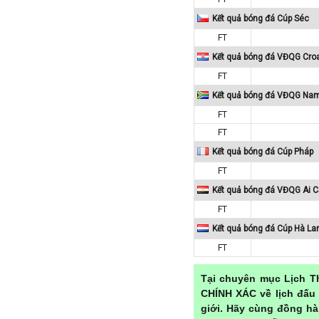
Macedonia
Kết quả bóng đá Cúp Séc
Malaysia
FT
Kết quả bóng đá VĐQG Croa
Malta
FT
Mexico
Kết quả bóng đá VĐQG Nam
Moldova
FT
Montenegro
FT
Mỹ
Kết quả bóng đá Cúp Pháp
Na Uy
FT
Nam Mỹ
Kết quả bóng đá VĐQG Ai C
Nam Phi
FT
New Zealand
Kết quả bóng đá Cúp Hà La
Nga
FT
Nhật Bản
Tại chuyên mục Lịch T
Nicaragua
CHÍNH XÁC về lịch đấu 
Oman
giới. Hãy cùng đồng hà