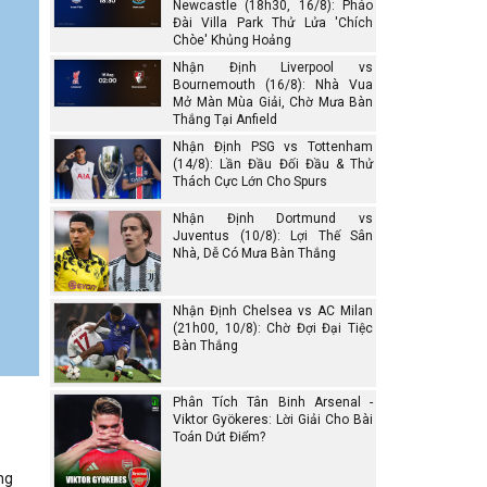
Newcastle (18h30, 16/8): Pháo
Đài Villa Park Thử Lửa 'Chích
gian
Chòe' Khủng Hoảng
Nhận Định Liverpool vs
Bournemouth (16/8): Nhà Vua
Mở Màn Mùa Giải, Chờ Mưa Bàn
Thắng Tại Anfield
Nhận Định PSG vs Tottenham
(14/8): Lần Đầu Đối Đầu & Thử
Thách Cực Lớn Cho Spurs
Nhận Định Dortmund vs
Juventus (10/8): Lợi Thế Sân
Nhà, Dễ Có Mưa Bàn Thắng
Nhận Định Chelsea vs AC Milan
(21h00, 10/8): Chờ Đợi Đại Tiệc
Bàn Thắng
Phân Tích Tân Binh Arsenal -
Viktor Gyökeres: Lời Giải Cho Bài
Toán Dứt Điểm?
ng