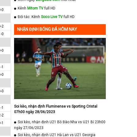
Kênh
Mitom TV
full HD
0-0
Đối tác: Kênh
Soco Live TV
full HD
0-2
NHẬN ĐỊNH BÓNG ĐÁ HÔM NAY
1-0
0-0
1-1
0-0
0-0
Soi kèo, nhận định Fluminense vs Sporting Cristal
1-1
07h00 ngày 28/06/2023
2-2
Soi kèo, nhận định U21 Bồ Đào Nha vs U21 Bỉ 23h00
0-1
ngày 27/06/2023
Soi kèo, nhận định U21 Hà Lan vs U21 Georgia