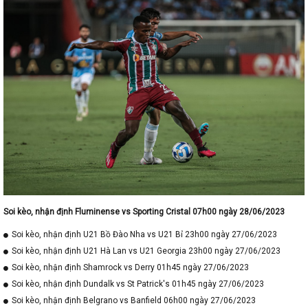
Soi kèo, nhận định Fluminense vs Sporting Cristal 07h00 ngày 28/06/2023
Soi kèo, nhận định U21 Bồ Đào Nha vs U21 Bỉ 23h00 ngày 27/06/2023
Soi kèo, nhận định U21 Hà Lan vs U21 Georgia 23h00 ngày 27/06/2023
Soi kèo, nhận định Shamrock vs Derry 01h45 ngày 27/06/2023
Soi kèo, nhận định Dundalk vs St Patrick's 01h45 ngày 27/06/2023
Soi kèo, nhận định Belgrano vs Banfield 06h00 ngày 27/06/2023