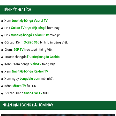
LIÊN KẾT HỮU ÍCH
Xem
trực tiếp bóngá Vaoroi TV
Link
Xoilac TV trực tiếp bóngá
hôm nay
Link
trực tiếp bóngá Xoilac86.tv
miễn phí
Đối tác: Kênh
Xoilac 365
bình luận tiếng Việt.
Xem:
90P TV
trực tuyến tiếng Việt
Tructiepbongda
Tructiepbongda Cakhia
Kênh: Xem bóngá
VeboTV
tiếng Việt
Xem
trực tiếp bóngá Rakhoi TV
Xem ngay
bongdalu com
mới nhất
Kênh
Mitom TV
full HD
Đối tác: Kênh
Soco Live TV
full HD
NHẬN ĐỊNH BÓNG ĐÁ HÔM NAY