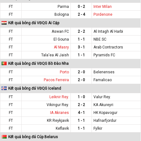
FT
Parma
0 - 2
Inter Milan
FT
Bologna
2 - 4
Pordenone
Kết quả bóng đá VĐQG Ai Cập
FT
Aswan FC
2 - 2
Al Intagh Al Harbi
FT
El Gouna
1 - 1
NBE SC
FT
Al Masry
3 - 1
Arab Contractors
FT
Tala'ea Al Jaish
1 - 1
Pyramids FC
Kết quả bóng đá VĐQG Bồ Đào Nha
FT
Porto
2 - 0
Belenenses
FT
Pacos Ferreira
2 - 0
Famalicao
Kết quả bóng đá VĐQG Iceland
FT
Leiknir Rey.
1 - 0
Valur Rey.
FT
Vikingur Rey.
2 - 2
KA Akureyri
FT
IA Akranes
4 - 1
HK Kopavogur
FT
KR Reykjavik
1 - 1
Hafnarfjordur
FT
Keflavik
1 - 1
Fylkir
Kết quả bóng đá Cúp Belarus