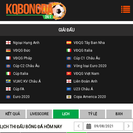
GIẢI ĐẤU
Ngoại Hạng Anh
VĐQG Tây Ban Nha
VĐQG Đức
VĐQG Italia
VĐQG Pháp
Cúp C1 Châu Âu
Cúp C2 Châu Âu
Vòng loại Euro 2020
Cúp Italia
VĐQG Việt Nam
VLWC KV Châu Á
Liên Đoàn Anh
Cúp FA
U23 Châu Á
Euro 2020
Copa America 2020
KẾT QUẢ
LIVESCORE
LỊCH
TỶ LỆ
BXH
LỊCH THI ĐẤU BÓNG ĐÁ HÔM NAY