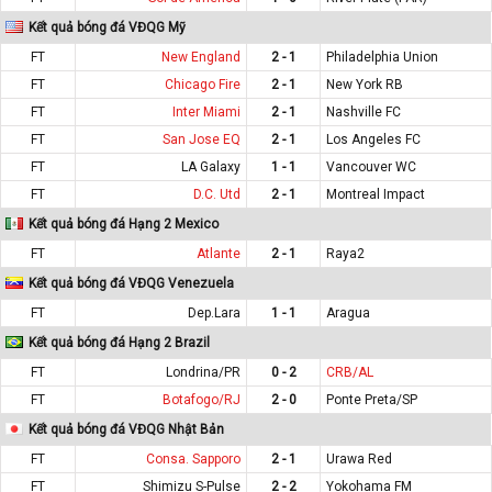
Kết quả bóng đá VĐQG Mỹ
FT
New England
2 - 1
Philadelphia Union
FT
Chicago Fire
2 - 1
New York RB
FT
Inter Miami
2 - 1
Nashville FC
FT
San Jose EQ
2 - 1
Los Angeles FC
FT
LA Galaxy
1 - 1
Vancouver WC
FT
D.C. Utd
2 - 1
Montreal Impact
Kết quả bóng đá Hạng 2 Mexico
FT
Atlante
2 - 1
Raya2
Kết quả bóng đá VĐQG Venezuela
FT
Dep.Lara
1 - 1
Aragua
Kết quả bóng đá Hạng 2 Brazil
FT
Londrina/PR
0 - 2
CRB/AL
FT
Botafogo/RJ
2 - 0
Ponte Preta/SP
Kết quả bóng đá VĐQG Nhật Bản
FT
Consa. Sapporo
2 - 1
Urawa Red
FT
Shimizu S-Pulse
2 - 2
Yokohama FM