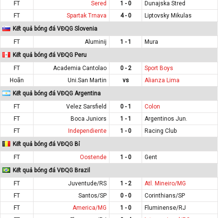
FT
Sered
1 - 0
Dunajska Stred
FT
Spartak Trnava
4 - 0
Liptovsky Mikulas
Kết quả bóng đá VĐQG Slovenia
FT
Aluminij
1 - 1
Mura
Kết quả bóng đá VĐQG Peru
FT
Academia Cantolao
0 - 2
Sport Boys
Hoãn
Uni.San Martin
vs
Alianza Lima
Kết quả bóng đá VĐQG Argentina
FT
Velez Sarsfield
0 - 1
Colon
FT
Boca Juniors
1 - 1
Argentinos Jun.
FT
Independiente
1 - 0
Racing Club
Kết quả bóng đá VĐQG Bỉ
FT
Oostende
1 - 0
Gent
Kết quả bóng đá VĐQG Brazil
FT
Juventude/RS
1 - 2
Atl. Mineiro/MG
FT
Santos/SP
0 - 0
Corinthians/SP
FT
America/MG
1 - 0
Fluminense/RJ