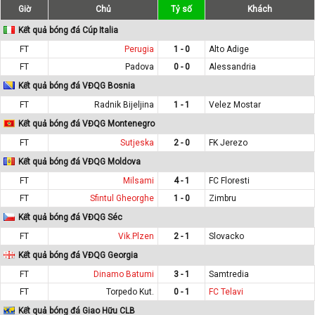
Giờ
Chủ
Tỷ số
Khách
Kết quả bóng đá Cúp Italia
FT
Perugia
1 - 0
Alto Adige
FT
Padova
0 - 0
Alessandria
Kết quả bóng đá VĐQG Bosnia
FT
Radnik Bijeljina
1 - 1
Velez Mostar
Kết quả bóng đá VĐQG Montenegro
FT
Sutjeska
2 - 0
FK Jerezo
Kết quả bóng đá VĐQG Moldova
FT
Milsami
4 - 1
FC Floresti
FT
Sfintul Gheorghe
1 - 0
Zimbru
Kết quả bóng đá VĐQG Séc
FT
Vik.Plzen
2 - 1
Slovacko
Kết quả bóng đá VĐQG Georgia
FT
Dinamo Batumi
3 - 1
Samtredia
FT
Torpedo Kut.
0 - 1
FC Telavi
Kết quả bóng đá Giao Hữu CLB