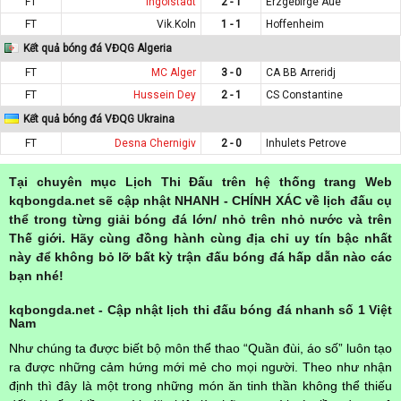
FT
Ingolstadt
2 - 1
Erzgebirge Aue
FT
Vik.Koln
1 - 1
Hoffenheim
Kết quả bóng đá VĐQG Algeria
FT
MC Alger
3 - 0
CA BB Arreridj
FT
Hussein Dey
2 - 1
CS Constantine
Kết quả bóng đá VĐQG Ukraina
FT
Desna Chernigiv
2 - 0
Inhulets Petrove
Tại chuyên mục Lịch Thi Đấu trên hệ thống trang Web
kqbongda.net sẽ cập nhật NHANH - CHÍNH XÁC về lịch đấu cụ
thể trong từng giải bóng đá lớn/ nhỏ trên nhỏ nước và trên
Thế giới. Hãy cùng đồng hành cùng địa chỉ uy tín bậc nhất
này để không bỏ lỡ bất kỳ trận đấu bóng đá hấp dẫn nào các
bạn nhé!
kqbongda.net - Cập nhật lịch thi đấu bóng đá nhanh số 1 Việt
Nam
Như chúng ta được biết bộ môn thể thao “Quần đùi, áo số” luôn tạo
ra được những cảm hứng mới mẻ cho mọi người. Theo như nhận
định thì đây là một trong những món ăn tinh thần không thể thiếu