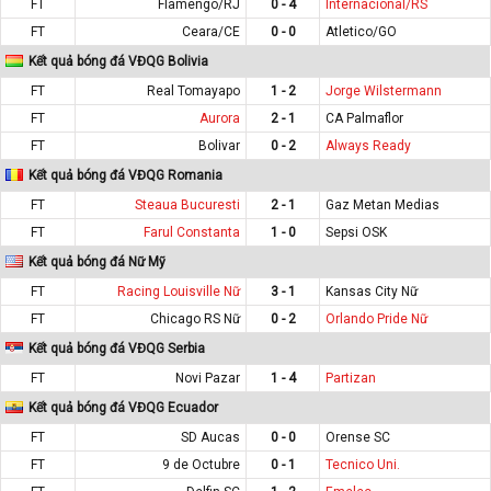
FT
Flamengo/RJ
0 - 4
Internacional/RS
FT
Ceara/CE
0 - 0
Atletico/GO
Kết quả bóng đá VĐQG Bolivia
FT
Real Tomayapo
1 - 2
Jorge Wilstermann
FT
Aurora
2 - 1
CA Palmaflor
FT
Bolivar
0 - 2
Always Ready
Kết quả bóng đá VĐQG Romania
FT
Steaua Bucuresti
2 - 1
Gaz Metan Medias
FT
Farul Constanta
1 - 0
Sepsi OSK
Kết quả bóng đá Nữ Mỹ
FT
Racing Louisville Nữ
3 - 1
Kansas City Nữ
FT
Chicago RS Nữ
0 - 2
Orlando Pride Nữ
Kết quả bóng đá VĐQG Serbia
FT
Novi Pazar
1 - 4
Partizan
Kết quả bóng đá VĐQG Ecuador
FT
SD Aucas
0 - 0
Orense SC
FT
9 de Octubre
0 - 1
Tecnico Uni.