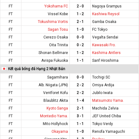
FT
Yokohama FC
2 - 0
Nagoya Grampus
FT
Vissel Kobe
1 - 2
Kashiwa Reysol
FT
Tokushima Vortis
2 - 1
Gamba Osaka
FT
Sagan Tosu
1 - 0
FC Tokyo
FT
Cerezo Osaka
0 - 0
Vegalta Sendai
FT
Oita Trinita
0 - 2
Kawasaki Fro.
FT
Shonan Bellmare
1 - 2
Kashima Antlers
FT
Avispa Fukuoka
1 - 1
Sanf Hiroshima
Kết quả bóng đá Hạng 2 Nhật Bản
FT
Sagamihara
0 - 0
Tochigi SC
FT
Alb. Niigata (JPN)
2 - 2
Omiya Ardija
FT
Ventforet Kofu
2 - 2
Jubilo Iwata
FT
Blaublitz Akita
1 - 4
Matsumoto Yama.
FT
Kyoto Sanga
2 - 1
Machida Zelvia
FT
Montedio Yama.
3 - 1
JEF United Chiba
FT
Mito Hollyhock
1 - 1
Tokyo Verdy
FT
Okayama
1 - 0
Renofa Yamaguchi