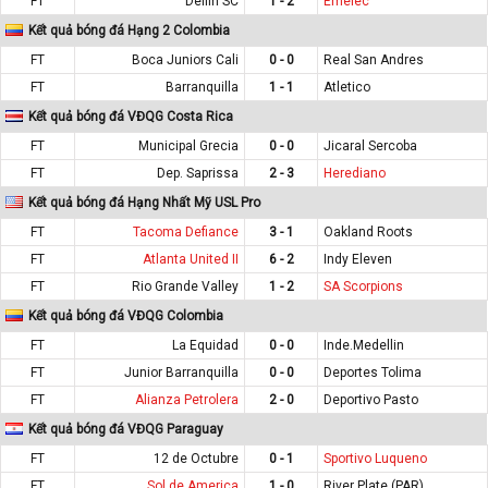
FT
Delfin SC
1 - 2
Emelec
Kết quả bóng đá Hạng 2 Colombia
FT
Boca Juniors Cali
0 - 0
Real San Andres
FT
Barranquilla
1 - 1
Atletico
Kết quả bóng đá VĐQG Costa Rica
FT
Municipal Grecia
0 - 0
Jicaral Sercoba
FT
Dep. Saprissa
2 - 3
Herediano
Kết quả bóng đá Hạng Nhất Mỹ USL Pro
FT
Tacoma Defiance
3 - 1
Oakland Roots
FT
Atlanta United II
6 - 2
Indy Eleven
FT
Rio Grande Valley
1 - 2
SA Scorpions
Kết quả bóng đá VĐQG Colombia
FT
La Equidad
0 - 0
Inde.Medellin
FT
Junior Barranquilla
0 - 0
Deportes Tolima
FT
Alianza Petrolera
2 - 0
Deportivo Pasto
Kết quả bóng đá VĐQG Paraguay
FT
12 de Octubre
0 - 1
Sportivo Luqueno
FT
Sol de America
1 - 0
River Plate (PAR)