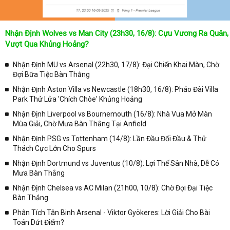
Lịch thi đấu được cập nhật chính xác trong toàn bộ các giải
đấu
Nhận Định Wolves vs Man City (23h30, 16/8): Cựu Vương Ra Quân,
Tại
Lịch Thi Đấu
của chuyên trang
kqbongda.net
sẽ cập nhanh
Vượt Qua Khủng Hoảng?
chóng và chính xác nhất thời gian từng trận đấu bóng đá diễn ra ở
trong từng giải đấu như:
Nhận Định MU vs Arsenal (22h30, 17/8): Đại Chiến Khai Màn, Chờ
Đợi Bữa Tiệc Bàn Thắng
✓ Giải đấu bóng đá Ngoại hạng Anh;
Nhận Định Aston Villa vs Newcastle (18h30, 16/8): Pháo Đài Villa
✓ Giải bóng Cúp C1 Châu Âu;
Park Thử Lửa 'Chích Chòe' Khủng Hoảng
✓ Giải Cúp C2 Châu Âu;
Nhận Định Liverpool vs Bournemouth (16/8): Nhà Vua Mở Màn
Mùa Giải, Chờ Mưa Bàn Thắng Tại Anfield
✓ Giải VĐQG Tây Ban Nha;
Nhận Định PSG vs Tottenham (14/8): Lần Đầu Đối Đầu & Thử
✓ VĐQG Đức;
Thách Cực Lớn Cho Spurs
✓ Giải VĐQG Italia;
Nhận Định Dortmund vs Juventus (10/8): Lợi Thế Sân Nhà, Dễ Có
✓ VĐQG Pháp;
Mưa Bàn Thắng
Nhận Định Chelsea vs AC Milan (21h00, 10/8): Chờ Đợi Đại Tiệc
✓ Liên Đoàn Anh;
Bàn Thắng
✓ Cúp FA;
Phân Tích Tân Binh Arsenal - Viktor Gyökeres: Lời Giải Cho Bài
✓ U23 Châu Á;
Toán Dứt Điểm?