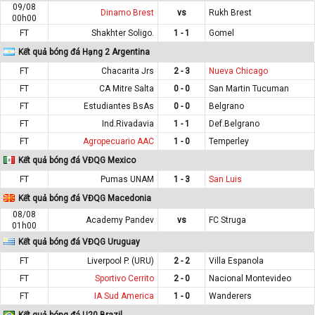
09/08
Dinamo Brest
vs
Rukh Brest
00h00
FT
Shakhter Soligo.
1 - 1
Gomel
Kết quả bóng đá Hạng 2 Argentina
FT
Chacarita Jrs
2 - 3
Nueva Chicago
FT
CA Mitre Salta
0 - 0
San Martin Tucuman
FT
Estudiantes BsAs
0 - 0
Belgrano
FT
Ind.Rivadavia
1 - 1
Def.Belgrano
FT
Agropecuario AAC
1 - 0
Temperley
Kết quả bóng đá VĐQG Mexico
FT
Pumas UNAM
1 - 3
San Luis
Kết quả bóng đá VĐQG Macedonia
08/08
Academy Pandev
vs
FC Struga
01h00
Kết quả bóng đá VĐQG Uruguay
FT
Liverpool P. (URU)
2 - 2
Villa Espanola
FT
Sportivo Cerrito
2 - 0
Nacional Montevideo
FT
IA Sud America
1 - 0
Wanderers
Kết quả bóng đá U20 Brazil