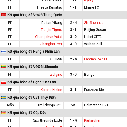
FT
Giravanz Kita.
1 - 2
Ryukyu
FT
Thespa Kusatsu
1 - 1
Ehime FC
Kết quả bóng đá VĐQG Trung Quốc
FT
Dalian Yifang
2 - 4
Sh. Shenhua
FT
Tianjin Tigers
3 - 1
Beijing Guoan
FT
Changchun Yatai
3 - 0
Hebei CFFC
FT
Shanghai Port
3 - 0
Wuhan Zall
Kết quả bóng đá Hạng 3 Phần Lan
FT
KuFu-98
2 - 4
Lahden Reipas
Kết quả bóng đá VĐQG Lithuania
FT
Zalgiris
3 - 0
Banga
Kết quả bóng đá Hạng 2 Ba Lan
FT
Korona Kielce
3 - 1
Puszcza Nie.
Kết quả bóng đá U21 Thụy Điển
Hoãn
Trelleborgs U21
vs
Halmstads U21
Kết quả bóng đá Cúp Đức
FT
Sportfreunde Lotte
1 - 4
Karlsruher