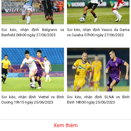
nhé!
--------------------------------
Lịch thi đấu bóng đá các giải nổi bật:
- Lịch thi đấu Ngoại hạng Anh
- Lịch thi đấu La Liga
Soi kèo, nhận định Belgrano vs
Soi kèo, nhận định Vasco da Gama
- Lịch thi đấu Bundesliga
Banfield 06h00 ngày 27/06/2023
vs Cuiaba 07h00 ngày 27/06/2023
- Lịch thi đấu Ligue 1
- Lịch thi đấu Serie A
- Lịch thi đấu V - League
- Lịch thi đấu Cup C1
Soi kèo, nhận định Viettel vs Bình
Soi kèo, nhận định SLNA vs Bình
Dương 19h15 ngày 25/06/2023
Định 18h00 ngày 25/06/2023
Xem thêm