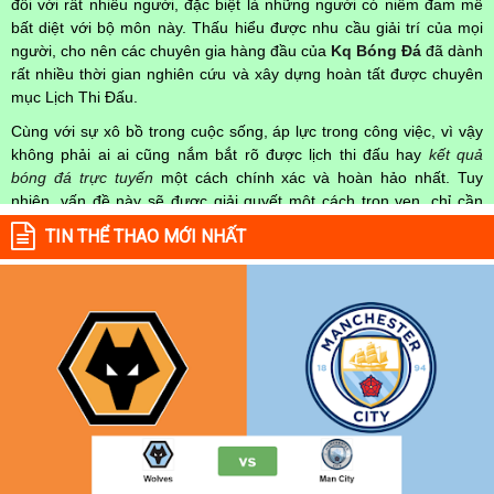
đối với rất nhiều người, đặc biệt là những người có niềm đam mê
bất diệt với bộ môn này. Thấu hiểu được nhu cầu giải trí của mọi
người, cho nên các chuyên gia hàng đầu của
Kq Bóng Đá
đã dành
rất nhiều thời gian nghiên cứu và xây dựng hoàn tất được chuyên
mục Lịch Thi Đấu.
Cùng với sự xô bồ trong cuộc sống, áp lực trong công việc, vì vậy
không phải ai ai cũng nắm bắt rõ được lịch thi đấu hay
kết quả
bóng đá trực tuyến
một cách chính xác và hoàn hảo nhất. Tuy
nhiên, vấn đề này sẽ được giải quyết một cách trọn vẹn, chỉ cần
truy cập vào chuyên mục
Lịch Thi Đấu
của Website
kqbongda.net
TIN THỂ THAO MỚI NHẤT
mọi người hoàn toàn nắm rõ được chính xác về thời gian các trận
đấu bóng đá Việt Nam hay trên Thế giới diễn ra trong thời gian sắp
tới. Hoặc thời gian trận đấu bóng đá đang diễn ra hiện tại,
kết quả
bóng đá
cả 2 đội tuyển bóng đá đang đạt được.
Không chỉ dừng lại ở đó, những người hâm mộ bóng đá có thể cập
nhật được chính xác về lịch phát sóng bóng đá được tường thuật
trực tiếp ở trên những kênh truyền hình thể thao lớn nhất hiện nay
như: VTV3, K+, SCTV, Thể thao TV,... Nếu như bạn không muốn
bỏ lỡ bất kỳ một trận đấu bóng đá nào trong từng mùa giải, hãy
thường xuyên vào chuyên mục
Lịch Thi Đấu
tại chuyên trang
Kqbongda
để cập nhật thông tin chính xác nhất nhé!