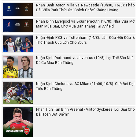
Nhận Định Aston Villa vs Newcastle (18h30, 16/8): Pháo
Đài Villa Park Thử Lửa 'Chích Chòe' Khủng Hoảng
Nhận Định Liverpool vs Bournemouth (16/8): Nhà Vua Mở
Màn Mùa Giải, Chờ Mưa Bàn Thắng Tại Anfield
Nhận Định PSG vs Tottenham (14/8): Lần Đầu Đối Đầu &
Thử Thách Cực Lớn Cho Spurs
Nhận Định Dortmund vs Juventus (10/8): Lợi Thế Sân Nhà,
Dễ Có Mưa Bàn Thắng
Nhận Định Chelsea vs AC Milan (21h00, 10/8): Chờ Đợi Đại
Tiệc Bàn Thắng
Phân Tích Tân Binh Arsenal - Viktor Gyökeres: Lời Giải Cho
Bài Toán Dứt Điểm?