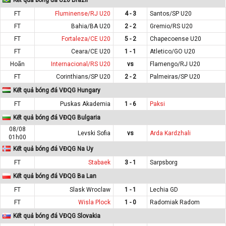
FT
Fluminense/RJ U20
4 - 3
Santos/SP U20
FT
Bahia/BA U20
2 - 2
Gremio/RS U20
FT
Fortaleza/CE U20
5 - 2
Chapecoense U20
FT
Ceara/CE U20
1 - 1
Atletico/GO U20
Hoãn
Internacional/RS U20
vs
Flamengo/RJ U20
FT
Corinthians/SP U20
2 - 2
Palmeiras/SP U20
Kết quả bóng đá VĐQG Hungary
FT
Puskas Akademia
1 - 6
Paksi
Kết quả bóng đá VĐQG Bulgaria
08/08
Levski Sofia
vs
Arda Kardzhali
01h00
Kết quả bóng đá VĐQG Na Uy
FT
Stabaek
3 - 1
Sarpsborg
Kết quả bóng đá VĐQG Ba Lan
FT
Slask Wroclaw
1 - 1
Lechia GD
FT
Wisla Plock
1 - 0
Radomiak Radom
Kết quả bóng đá VĐQG Slovakia