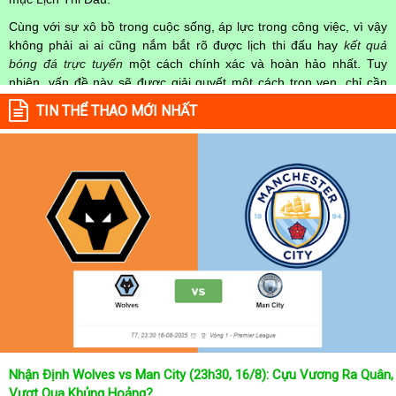
Cùng với sự xô bồ trong cuộc sống, áp lực trong công việc, vì vậy
không phải ai ai cũng nắm bắt rõ được lịch thi đấu hay
kết quả
bóng đá trực tuyến
một cách chính xác và hoàn hảo nhất. Tuy
nhiên, vấn đề này sẽ được giải quyết một cách trọn vẹn, chỉ cần
truy cập vào chuyên mục
Lịch Thi Đấu
của Website
kqbongda.net
TIN THỂ THAO MỚI NHẤT
mọi người hoàn toàn nắm rõ được chính xác về thời gian các trận
đấu bóng đá Việt Nam hay trên Thế giới diễn ra trong thời gian sắp
tới. Hoặc thời gian trận đấu bóng đá đang diễn ra hiện tại,
kết quả
bóng đá
cả 2 đội tuyển bóng đá đang đạt được.
Không chỉ dừng lại ở đó, những người hâm mộ bóng đá có thể cập
nhật được chính xác về lịch phát sóng bóng đá được tường thuật
trực tiếp ở trên những kênh truyền hình thể thao lớn nhất hiện nay
như: VTV3, K+, SCTV, Thể thao TV,... Nếu như bạn không muốn
bỏ lỡ bất kỳ một trận đấu bóng đá nào trong từng mùa giải, hãy
thường xuyên vào chuyên mục
Lịch Thi Đấu
tại chuyên trang
Kqbongda
để cập nhật thông tin chính xác nhất nhé!
Lịch thi đấu được cập nhật chính xác trong toàn bộ các giải
đấu
Nhận Định Wolves vs Man City (23h30, 16/8): Cựu Vương Ra Quân,
Tại
Lịch Thi Đấu
của chuyên trang
kqbongda.net
sẽ cập nhanh
Vượt Qua Khủng Hoảng?