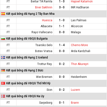
FT
Beitar TA Ramla
1 - 3
Hapoel Katamon
FT
Bnei Sakhnin
3 - 0
INR HaSharon
Kết quả bóng đá Hạng 2 Tây Ban Nha
FT
Huesca
1 - 0
Las Palmas
FT
Albacete
1 - 1
Alcorcon
FT
Rayo Vallecano
0 - 0
Malaga
Kết quả bóng đá VĐQG Bulgaria
FT
Tsarsko Selo
1 - 4
Cherno More
FT
Botev Vratsa
0 - 0
Arda Kardzhali
Kết quả bóng đá Hạng 2 Iceland
FT
Trottur Rey.
0 - 2
Thor Akureyri
Kết quả bóng đá Hạng 2 Đức
FT
Wer.Bremen
0 - 0
Heidenheim
Kết quả bóng đá VĐQG Thổ Nhĩ Kỳ
FT
Sion
0 - 2
Luzern
Kết quả bóng đá VĐQG Na Uy
FT
Sarpsborg
0 - 1
Brann