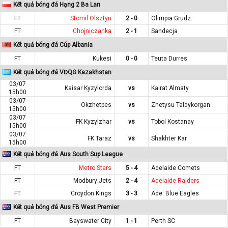
Kết quả bóng đá Hạng 2 Ba Lan
FT
Stomil Olsztyn
2 - 0
Olimpia Grudz.
FT
Chojniczanka
2 - 1
Sandecja
Kết quả bóng đá Cúp Albania
FT
Kukesi
0 - 0
Teuta Durres
Kết quả bóng đá VĐQG Kazakhstan
03/07
Kaisar Kyzylorda
vs
Kairat Almaty
15h00
03/07
Okzhetpes
vs
Zhetysu Taldykorgan
15h00
03/07
FK Kyzylzhar
vs
Tobol Kostanay
15h00
03/07
FK Taraz
vs
Shakhter Kar.
15h00
Kết quả bóng đá Aus South Sup.League
FT
Metro Stars
5 - 4
Adelaide Comets
FT
Modbury Jets
2 - 4
Adelaide Raiders
FT
Croydon Kings
3 - 3
Ade. Blue Eagles
Kết quả bóng đá Aus FB West Premier
FT
Bayswater City
1 - 1
Perth SC