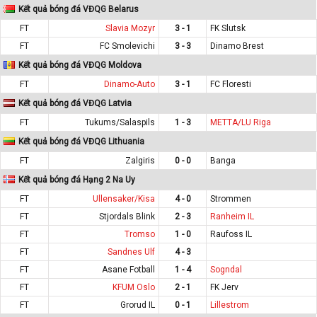
Kết quả bóng đá VĐQG Belarus
FT
Slavia Mozyr
3 - 1
FK Slutsk
FT
FC Smolevichi
3 - 3
Dinamo Brest
Kết quả bóng đá VĐQG Moldova
FT
Dinamo-Auto
3 - 1
FC Floresti
Kết quả bóng đá VĐQG Latvia
FT
Tukums/Salaspils
1 - 3
METTA/LU Riga
Kết quả bóng đá VĐQG Lithuania
FT
Zalgiris
0 - 0
Banga
Kết quả bóng đá Hạng 2 Na Uy
FT
Ullensaker/Kisa
4 - 0
Strommen
FT
Stjordals Blink
2 - 3
Ranheim IL
FT
Tromso
1 - 0
Raufoss IL
FT
Sandnes Ulf
4 - 3
FT
Asane Fotball
1 - 4
Sogndal
FT
KFUM Oslo
2 - 1
FK Jerv
FT
Grorud IL
0 - 1
Lillestrom