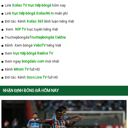
Link
Xoilac TV trực tiếp bóngá
hôm nay
Link
trực tiếp bóngá Xoilac86.tv
miễn phí
Đối tác: Kênh
Xoilac 365
bình luận tiếng Việt.
Xem:
90P TV
trực tuyến tiếng Việt
Tructiepbongda
Tructiepbongda Cakhia
Kênh: Xem bóngá
VeboTV
tiếng Việt
Xem
trực tiếp bóngá Rakhoi TV
Xem ngay
bongdalu com
mới nhất
Kênh
Mitom TV
full HD
Đối tác: Kênh
Soco Live TV
full HD
NHẬN ĐỊNH BÓNG ĐÁ HÔM NAY