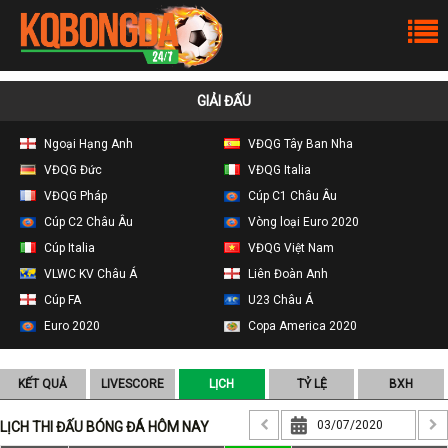
GIẢI ĐẤU
Ngoại Hạng Anh
VĐQG Tây Ban Nha
VĐQG Đức
VĐQG Italia
VĐQG Pháp
Cúp C1 Châu Âu
Cúp C2 Châu Âu
Vòng loại Euro 2020
Cúp Italia
VĐQG Việt Nam
VLWC KV Châu Á
Liên Đoàn Anh
Cúp FA
U23 Châu Á
Euro 2020
Copa America 2020
KẾT QUẢ
LIVESCORE
LỊCH
TỶ LỆ
BXH
LỊCH THI ĐẤU BÓNG ĐÁ HÔM NAY