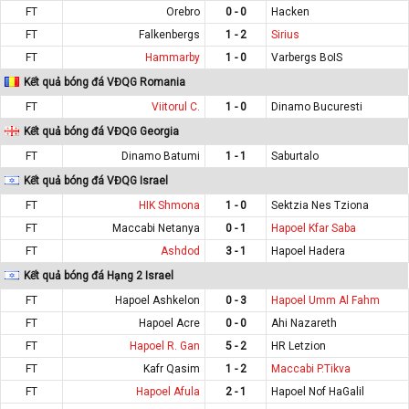
FT
Orebro
0 - 0
Hacken
FT
Falkenbergs
1 - 2
Sirius
FT
Hammarby
1 - 0
Varbergs BoIS
Kết quả bóng đá VĐQG Romania
FT
Viitorul C.
1 - 0
Dinamo Bucuresti
Kết quả bóng đá VĐQG Georgia
FT
Dinamo Batumi
1 - 1
Saburtalo
Kết quả bóng đá VĐQG Israel
FT
HIK Shmona
1 - 0
Sektzia Nes Tziona
FT
Maccabi Netanya
0 - 1
Hapoel Kfar Saba
FT
Ashdod
3 - 1
Hapoel Hadera
Kết quả bóng đá Hạng 2 Israel
FT
Hapoel Ashkelon
0 - 3
Hapoel Umm Al Fahm
FT
Hapoel Acre
0 - 0
Ahi Nazareth
FT
Hapoel R. Gan
5 - 2
HR Letzion
FT
Kafr Qasim
1 - 2
Maccabi P.Tikva
FT
Hapoel Afula
2 - 1
Hapoel Nof HaGalil