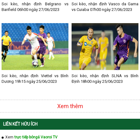
- Lịch thi đấu La Liga
Soi kèo, nhận định Belgrano vs
Soi kèo, nhận định Vasco da Gama
- Lịch thi đấu Bundesliga
Banfield 06h00 ngày 27/06/2023
vs Cuiaba 07h00 ngày 27/06/2023
- Lịch thi đấu Ligue 1
- Lịch thi đấu Serie A
- Lịch thi đấu V - League
- Lịch thi đấu Cup C1
Soi kèo, nhận định Viettel vs Bình
Soi kèo, nhận định SLNA vs Bình
Dương 19h15 ngày 25/06/2023
Định 18h00 ngày 25/06/2023
Xem thêm
LIÊN KẾT HỮU ÍCH
Xem
trực tiếp bóngá Vaoroi TV