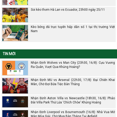
Soi kèo thơm Hà Lan vs Ecuador, 23h00 ngày 25/11
Kèo bóng đá trực tuyến hấp dẫn số 1 tại thị trường Việt
Nam
TIN MỚI
Nhận Định Wolves vs Man City (23h30, 16/8): Cựu Vương
Ra Quân, Vượt Qua Khủng Hoảng?
Nhận Định MU vs Arsenal (22h30, 17/8): Đại Chiến Khai
Màn, Chờ Đợi Bữa Tiệc Bàn Thắng
Nhận Định Aston Villa vs Newcastle (18h30, 16/8): Pháo
Đài Villa Park Thử Lửa 'Chích Chòe' Khủng Hoảng
Nhận Định Liverpool vs Bournemouth (16/8): Nhà Vua Mở
Màn Mùa Giải, Chờ Mưa Bàn Thắng Tại Anfield