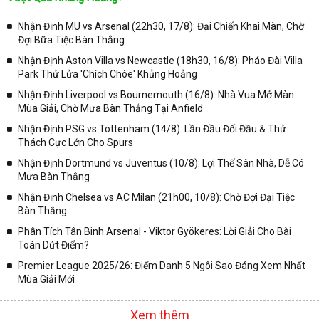
chóng và chính xác nhất thời gian từng trận đấu bóng đá diễn ra ở
trong từng giải đấu như:
Nhận Định MU vs Arsenal (22h30, 17/8): Đại Chiến Khai Màn, Chờ
Đợi Bữa Tiệc Bàn Thắng
✓ Giải đấu bóng đá Ngoại hạng Anh;
Nhận Định Aston Villa vs Newcastle (18h30, 16/8): Pháo Đài Villa
✓ Giải bóng Cúp C1 Châu Âu;
Park Thử Lửa 'Chích Chòe' Khủng Hoảng
✓ Giải Cúp C2 Châu Âu;
Nhận Định Liverpool vs Bournemouth (16/8): Nhà Vua Mở Màn
Mùa Giải, Chờ Mưa Bàn Thắng Tại Anfield
✓ Giải VĐQG Tây Ban Nha;
Nhận Định PSG vs Tottenham (14/8): Lần Đầu Đối Đầu & Thử
✓ VĐQG Đức;
Thách Cực Lớn Cho Spurs
✓ Giải VĐQG Italia;
Nhận Định Dortmund vs Juventus (10/8): Lợi Thế Sân Nhà, Dễ Có
✓ VĐQG Pháp;
Mưa Bàn Thắng
Nhận Định Chelsea vs AC Milan (21h00, 10/8): Chờ Đợi Đại Tiệc
✓ Liên Đoàn Anh;
Bàn Thắng
✓ Cúp FA;
Phân Tích Tân Binh Arsenal - Viktor Gyökeres: Lời Giải Cho Bài
✓ U23 Châu Á;
Toán Dứt Điểm?
✓ Euro 2020;
Premier League 2025/26: Điểm Danh 5 Ngôi Sao Đáng Xem Nhất
Mùa Giải Mới
✓ VLWC KV Châu Á;
✓ Copa America 2020;
Xem thêm