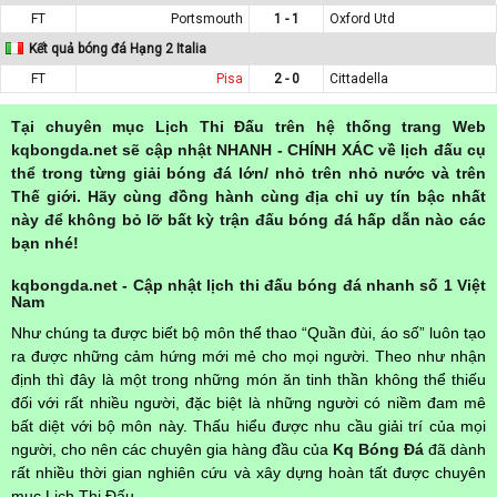
FT
Portsmouth
1 - 1
Oxford Utd
Kết quả bóng đá Hạng 2 Italia
FT
Pisa
2 - 0
Cittadella
Tại chuyên mục Lịch Thi Đấu trên hệ thống trang Web
kqbongda.net sẽ cập nhật NHANH - CHÍNH XÁC về lịch đấu cụ
thể trong từng giải bóng đá lớn/ nhỏ trên nhỏ nước và trên
Thế giới. Hãy cùng đồng hành cùng địa chỉ uy tín bậc nhất
này để không bỏ lỡ bất kỳ trận đấu bóng đá hấp dẫn nào các
bạn nhé!
kqbongda.net - Cập nhật lịch thi đấu bóng đá nhanh số 1 Việt
Nam
Như chúng ta được biết bộ môn thể thao “Quần đùi, áo số” luôn tạo
ra được những cảm hứng mới mẻ cho mọi người. Theo như nhận
định thì đây là một trong những món ăn tinh thần không thể thiếu
đối với rất nhiều người, đặc biệt là những người có niềm đam mê
bất diệt với bộ môn này. Thấu hiểu được nhu cầu giải trí của mọi
người, cho nên các chuyên gia hàng đầu của
Kq Bóng Đá
đã dành
rất nhiều thời gian nghiên cứu và xây dựng hoàn tất được chuyên
mục Lịch Thi Đấu.