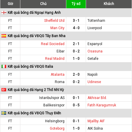
Giờ
Chủ
Tỷ số
Khách
Kết quả bóng đá Ngoại Hạng Anh
FT
Sheffield Utd
3 - 1
Tottenham
FT
Man City
4 - 0
Liverpool
Kết quả bóng đá VĐQG Tây Ban Nha
FT
Real Sociedad
2 - 1
Espanyol
FT
Eibar
0 - 2
Osasuna
FT
Real Madrid
1 - 0
Getafe
Kết quả bóng đá VĐQG Italia
FT
Atalanta
2 - 0
Napoli
FT
Roma
0 - 2
Udinese
Kết quả bóng đá Hạng 2 Thổ Nhĩ Kỳ
FT
Istanbulspor AS
0 - 1
Akhisar Bld.
FT
Balikesirspor
0 - 5
Fatih Karagumruk
Kết quả bóng đá VĐQG Thụy Điển
FT
Helsingborg
0 - 1
Mjallby AIF
FT
Goteborg
1 - 0
AIK Solna