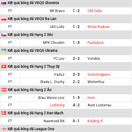
Kết quả bóng đá VĐQG Slovenia
FT
NK Bravo
1 - 2
CM Celje
Kết quả bóng đá VĐQG Ba Lan
FT
LKS Lodz
1 - 2
Wisla Krakow
Kết quả bóng đá Hạng 2 Séc
FT
MFK Chrudim
1 - 3
Pardubice
Kết quả bóng đá VĐQG Ukraina
FT
FC Lviv
2 - 2
Vorskla
Kết quả bóng đá Hạng 2 Thụy Sỹ
FT
Vaduz
2 - 3
Grasshoppers
FT
Stade L. Ouchy
2 - 2
Winterthur
Kết quả bóng đá Hạng 2 Áo
FT
Blau Weiss Linz
1 - 3
Horn
FT
Liefering
4 - 2
Aust Lustenau
Kết quả bóng đá Hạng 2 Đan Mạch
FT
Naestved BK
0 - 1
Kolding IF
Kết quả bóng đá League One