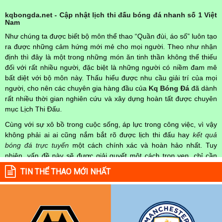
kqbongda.net - Cập nhật lịch thi đấu bóng đá nhanh số 1 Việt
Nam
Như chúng ta được biết bộ môn thể thao “Quần đùi, áo số” luôn tạo
ra được những cảm hứng mới mẻ cho mọi người. Theo như nhận
định thì đây là một trong những món ăn tinh thần không thể thiếu
đối với rất nhiều người, đặc biệt là những người có niềm đam mê
bất diệt với bộ môn này. Thấu hiểu được nhu cầu giải trí của mọi
người, cho nên các chuyên gia hàng đầu của
Kq Bóng Đá
đã dành
rất nhiều thời gian nghiên cứu và xây dựng hoàn tất được chuyên
mục Lịch Thi Đấu.
Cùng với sự xô bồ trong cuộc sống, áp lực trong công việc, vì vậy
không phải ai ai cũng nắm bắt rõ được lịch thi đấu hay
kết quả
bóng đá trực tuyến
một cách chính xác và hoàn hảo nhất. Tuy
nhiên, vấn đề này sẽ được giải quyết một cách trọn vẹn, chỉ cần
truy cập vào chuyên mục
Lịch Thi Đấu
của Website
kqbongda.net
TIN THỂ THAO MỚI NHẤT
mọi người hoàn toàn nắm rõ được chính xác về thời gian các trận
đấu bóng đá Việt Nam hay trên Thế giới diễn ra trong thời gian sắp
tới. Hoặc thời gian trận đấu bóng đá đang diễn ra hiện tại,
kết quả
bóng đá
cả 2 đội tuyển bóng đá đang đạt được.