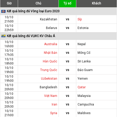
Giờ
Chủ
Tỷ số
Khách
Kết quả bóng đá Vòng loại Euro 2020
10/10
Kazakhstan
vs
Síp
21h00
10/10
Belarus
vs
Estonia
22h59
Kết quả bóng đá VLWC KV Châu Á
10/10
Australia
vs
Nepal
16h00
10/10
Nhật Bản
vs
Mông Cổ
17h35
10/10
Hàn Quốc
vs
Sri Lanka
18h00
10/10
Trung Quốc
vs
Đảo Guam
19h00
10/10
Uzbekistan
vs
Yemen
19h00
10/10
Bangladesh
vs
Qatar
20h00
10/10
Việt Nam
vs
Malaysia
20h00
10/10
Iran
vs
Campuchia
20h30
10/10
Syria
vs
Maldives
21h00