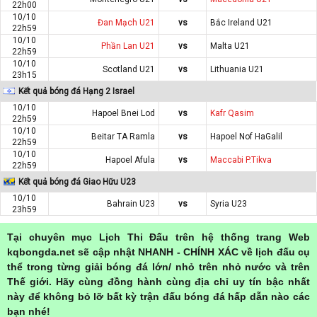
22h00
10/10
Đan Mạch U21
vs
Bắc Ireland U21
22h59
10/10
Phần Lan U21
vs
Malta U21
22h59
10/10
Scotland U21
vs
Lithuania U21
23h15
Kết quả bóng đá Hạng 2 Israel
10/10
Hapoel Bnei Lod
vs
Kafr Qasim
22h59
10/10
Beitar TA Ramla
vs
Hapoel Nof HaGalil
22h59
10/10
Hapoel Afula
vs
Maccabi P.Tikva
22h59
Kết quả bóng đá Giao Hữu U23
10/10
Bahrain U23
vs
Syria U23
23h59
Tại chuyên mục Lịch Thi Đấu trên hệ thống trang Web
kqbongda.net sẽ cập nhật NHANH - CHÍNH XÁC về lịch đấu cụ
thể trong từng giải bóng đá lớn/ nhỏ trên nhỏ nước và trên
Thế giới. Hãy cùng đồng hành cùng địa chỉ uy tín bậc nhất
này để không bỏ lỡ bất kỳ trận đấu bóng đá hấp dẫn nào các
bạn nhé!