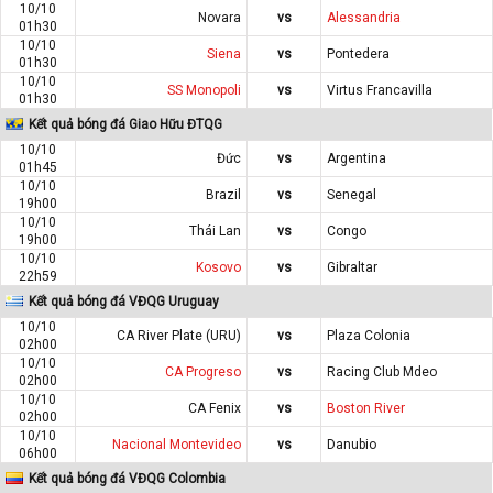
10/10
Novara
vs
Alessandria
01h30
10/10
Siena
vs
Pontedera
01h30
10/10
SS Monopoli
vs
Virtus Francavilla
01h30
Kết quả bóng đá Giao Hữu ĐTQG
10/10
Đức
vs
Argentina
01h45
10/10
Brazil
vs
Senegal
19h00
10/10
Thái Lan
vs
Congo
19h00
10/10
Kosovo
vs
Gibraltar
22h59
Kết quả bóng đá VĐQG Uruguay
10/10
CA River Plate (URU)
vs
Plaza Colonia
02h00
10/10
CA Progreso
vs
Racing Club Mdeo
02h00
10/10
CA Fenix
vs
Boston River
02h00
10/10
Nacional Montevideo
vs
Danubio
06h00
Kết quả bóng đá VĐQG Colombia