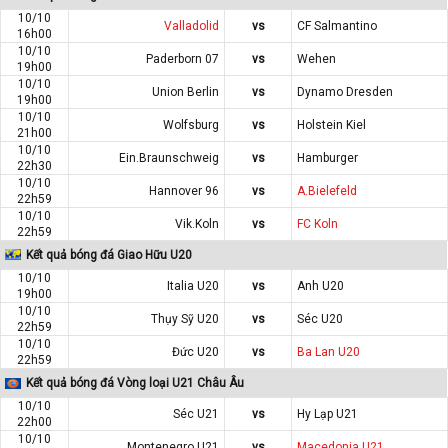
10/10
Valladolid
vs
CF Salmantino
16h00
10/10
Paderborn 07
vs
Wehen
19h00
10/10
Union Berlin
vs
Dynamo Dresden
19h00
10/10
Wolfsburg
vs
Holstein Kiel
21h00
10/10
Ein.Braunschweig
vs
Hamburger
22h30
10/10
Hannover 96
vs
A.Bielefeld
22h59
10/10
Vik.Koln
vs
FC Koln
22h59
Kết quả bóng đá Giao Hữu U20
10/10
Italia U20
vs
Anh U20
19h00
10/10
Thụy Sỹ U20
vs
Séc U20
22h59
10/10
Đức U20
vs
Ba Lan U20
22h59
Kết quả bóng đá Vòng loại U21 Châu Âu
10/10
Séc U21
vs
Hy Lạp U21
22h00
10/10
Montenegro U21
vs
Macedonia U21