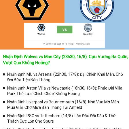
Không chỉ dừng lại ở đó, những người hâm mộ bóng đá có thể cập
nhật được chính xác về lịch phát sóng bóng đá được tường thuật
trực tiếp ở trên những kênh truyền hình thể thao lớn nhất hiện nay
như: VTV3, K+, SCTV, Thể thao TV,... Nếu như bạn không muốn
bỏ lỡ bất kỳ một trận đấu bóng đá nào trong từng mùa giải, hãy
thường xuyên vào chuyên mục
Lịch Thi Đấu
tại chuyên trang
Kqbongda
để cập nhật thông tin chính xác nhất nhé!
Lịch thi đấu được cập nhật chính xác trong toàn bộ các giải
đấu
Nhận Định Wolves vs Man City (23h30, 16/8): Cựu Vương Ra Quân,
Tại
Lịch Thi Đấu
của chuyên trang
kqbongda.net
sẽ cập nhanh
Vượt Qua Khủng Hoảng?
chóng và chính xác nhất thời gian từng trận đấu bóng đá diễn ra ở
trong từng giải đấu như:
Nhận Định MU vs Arsenal (22h30, 17/8): Đại Chiến Khai Màn, Chờ
Đợi Bữa Tiệc Bàn Thắng
✓ Giải đấu bóng đá Ngoại hạng Anh;
Nhận Định Aston Villa vs Newcastle (18h30, 16/8): Pháo Đài Villa
✓ Giải bóng Cúp C1 Châu Âu;
Park Thử Lửa 'Chích Chòe' Khủng Hoảng
✓ Giải Cúp C2 Châu Âu;
Nhận Định Liverpool vs Bournemouth (16/8): Nhà Vua Mở Màn
Mùa Giải, Chờ Mưa Bàn Thắng Tại Anfield
✓ Giải VĐQG Tây Ban Nha;
Nhận Định PSG vs Tottenham (14/8): Lần Đầu Đối Đầu & Thử
✓ VĐQG Đức;
Thách Cực Lớn Cho Spurs
✓ Giải VĐQG Italia;