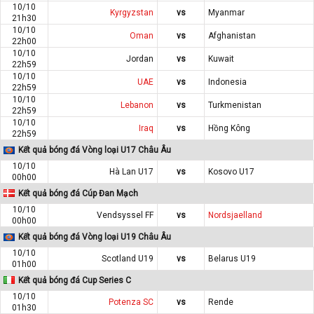
10/10
Kyrgyzstan
vs
Myanmar
21h30
10/10
Oman
vs
Afghanistan
22h00
10/10
Jordan
vs
Kuwait
22h59
10/10
UAE
vs
Indonesia
22h59
10/10
Lebanon
vs
Turkmenistan
22h59
10/10
Iraq
vs
Hồng Kông
22h59
Kết quả bóng đá Vòng loại U17 Châu Âu
10/10
Hà Lan U17
vs
Kosovo U17
00h00
Kết quả bóng đá Cúp Đan Mạch
10/10
Vendsyssel FF
vs
Nordsjaelland
00h00
Kết quả bóng đá Vòng loại U19 Châu Âu
10/10
Scotland U19
vs
Belarus U19
01h00
Kết quả bóng đá Cup Series C
10/10
Potenza SC
vs
Rende
01h30