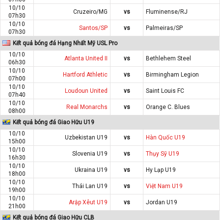
10/10
Cruzeiro/MG
vs
Fluminense/RJ
07h30
10/10
Santos/SP
vs
Palmeiras/SP
07h30
Kết quả bóng đá Hạng Nhất Mỹ USL Pro
10/10
Atlanta United II
vs
Bethlehem Steel
06h30
10/10
Hartford Athletic
vs
Birmingham Legion
07h00
10/10
Loudoun United
vs
Saint Louis FC
07h40
10/10
Real Monarchs
vs
Orange C. Blues
08h00
Kết quả bóng đá Giao Hữu U19
10/10
Uzbekistan U19
vs
Hàn Quốc U19
15h00
10/10
Slovenia U19
vs
Thụy Sỹ U19
16h30
10/10
Ukraina U19
vs
Hy Lạp U19
18h00
10/10
Thái Lan U19
vs
Việt Nam U19
19h00
10/10
Arập Xêut U19
vs
Jordan U19
21h00
Kết quả bóng đá Giao Hữu CLB