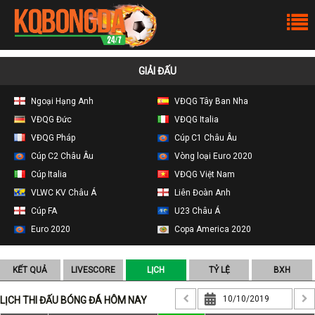
GIẢI ĐẤU
Ngoại Hạng Anh
VĐQG Tây Ban Nha
VĐQG Đức
VĐQG Italia
VĐQG Pháp
Cúp C1 Châu Âu
Cúp C2 Châu Âu
Vòng loại Euro 2020
Cúp Italia
VĐQG Việt Nam
VLWC KV Châu Á
Liên Đoàn Anh
Cúp FA
U23 Châu Á
Euro 2020
Copa America 2020
KẾT QUẢ
LIVESCORE
LỊCH
TỶ LỆ
BXH
LỊCH THI ĐẤU BÓNG ĐÁ HÔM NAY