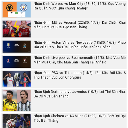
Nhận Định Wolves vs Man City (23h30, 16/8): Cựu Vương
Ra Quân, Vượt Qua Khủng Hoảng?
Nhận Định MU vs Arsenal (22h30, 17/8): Đại Chiến Khai
Màn, Chờ Đợi Bữa Tiệc Bàn Thắng
Nhận Định Aston Villa vs Newcastle (18h30, 16/8): Pháo
Đài Villa Park Thử Lửa 'Chích Chòe' Khủng Hoảng
Nhận Định Liverpool vs Bournemouth (16/8): Nhà Vua Mở
Màn Mùa Giải, Chờ Mưa Bàn Thắng Tại Anfield
Nhận Định PSG vs Tottenham (14/8): Lần Đầu Đối Đầu &
Thử Thách Cực Lớn Cho Spurs
Nhận Định Dortmund vs Juventus (10/8): Lợi Thế Sân Nhà,
Dễ Có Mưa Bàn Thắng
Nhận Định Chelsea vs AC Milan (21h00, 10/8): Chờ Đợi Đại
Tiệc Bàn Thắng