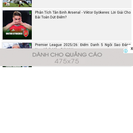
Phân Tích Tân Binh Arsenal - Viktor Gyökeres: Lời Giải Cho
Bài Toán Dứt Điểm?
Premier League 2025/26: Điểm Danh 5 Ngôi Sao Đáng
x
Xem Nhất Mùa Giải Mới
Kqbongda.Co - Chuyên trang cập nhật kết quả bóng đá, soi kèo Ngoại hạng
Anh, Tây Ban Nha, Đức và tất cả các giải đấu khác.