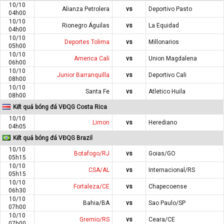
10/10
Alianza Petrolera
vs
Deportivo Pasto
04h00
10/10
Rionegro Águilas
vs
La Equidad
04h00
10/10
Deportes Tolima
vs
Millonarios
05h00
10/10
America Cali
vs
Union Magdalena
06h00
10/10
Junior Barranquilla
vs
Deportivo Cali
08h00
10/10
Santa Fe
vs
Atletico Huila
08h00
Kết quả bóng đá VĐQG Costa Rica
10/10
Limon
vs
Herediano
04h05
Kết quả bóng đá VĐQG Brazil
10/10
Botafogo/RJ
vs
Goias/GO
05h15
10/10
CSA/AL
vs
Internacional/RS
05h15
10/10
Fortaleza/CE
vs
Chapecoense
06h30
10/10
Bahia/BA
vs
Sao Paulo/SP
07h00
10/10
Gremio/RS
vs
Ceara/CE
07h00