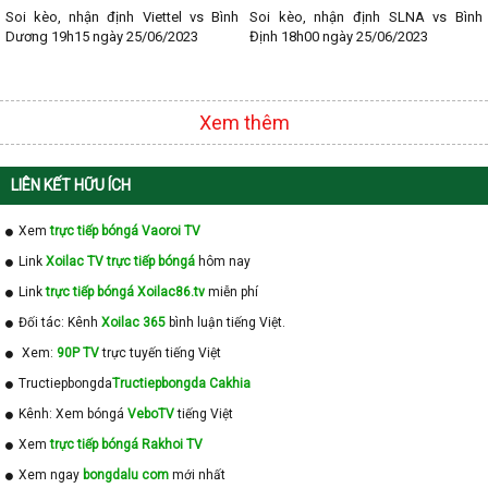
Soi kèo, nhận định Viettel vs Bình
Soi kèo, nhận định SLNA vs Bình
Dương 19h15 ngày 25/06/2023
Định 18h00 ngày 25/06/2023
Xem thêm
LIÊN KẾT HỮU ÍCH
Xem
trực tiếp bóngá Vaoroi TV
Link
Xoilac TV trực tiếp bóngá
hôm nay
Link
trực tiếp bóngá Xoilac86.tv
miễn phí
Đối tác: Kênh
Xoilac 365
bình luận tiếng Việt.
Xem:
90P TV
trực tuyến tiếng Việt
Tructiepbongda
Tructiepbongda Cakhia
Kênh: Xem bóngá
VeboTV
tiếng Việt
Xem
trực tiếp bóngá Rakhoi TV
Xem ngay
bongdalu com
mới nhất