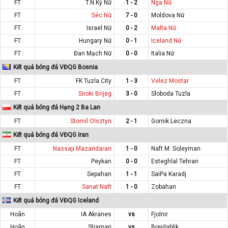
FT
T.N.Kỳ Nữ
1 - 2
Nga Nữ
FT
Séc Nữ
7 - 0
Moldova Nữ
FT
Israel Nữ
0 - 2
Malta Nữ
FT
Hungary Nữ
0 - 1
Iceland Nữ
FT
Đan Mạch Nữ
0 - 0
Italia Nữ
Kết quả bóng đá VĐQG Bosnia
FT
FK Tuzla City
1 - 3
Velez Mostar
FT
Siroki Brijeg
3 - 0
Sloboda Tuzla
Kết quả bóng đá Hạng 2 Ba Lan
FT
Stomil Olsztyn
2 - 1
Gornik Leczna
Kết quả bóng đá VĐQG Iran
FT
Nassaji Mazandaran
1 - 0
Naft M. Soleyman
FT
Peykan
0 - 0
Esteghlal Tehran
FT
Sepahan
1 - 1
SaiPa Karadj
FT
Sanat Naft
1 - 0
Zobahan
Kết quả bóng đá VĐQG Iceland
Hoãn
IA Akranes
vs
Fjolnir
Hoãn
Stjarnan
vs
Breidablik