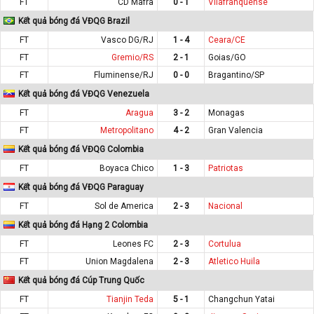
FT
CD Mafra
0 - 1
Vilafranquense
Kết quả bóng đá VĐQG Brazil
FT
Vasco DG/RJ
1 - 4
Ceara/CE
FT
Gremio/RS
2 - 1
Goias/GO
FT
Fluminense/RJ
0 - 0
Bragantino/SP
Kết quả bóng đá VĐQG Venezuela
FT
Aragua
3 - 2
Monagas
FT
Metropolitano
4 - 2
Gran Valencia
Kết quả bóng đá VĐQG Colombia
FT
Boyaca Chico
1 - 3
Patriotas
Kết quả bóng đá VĐQG Paraguay
FT
Sol de America
2 - 3
Nacional
Kết quả bóng đá Hạng 2 Colombia
FT
Leones FC
2 - 3
Cortulua
FT
Union Magdalena
2 - 3
Atletico Huila
Kết quả bóng đá Cúp Trung Quốc
FT
Tianjin Teda
5 - 1
Changchun Yatai