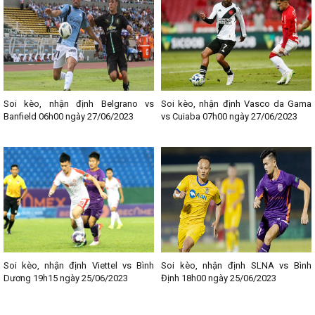
thông tin liên quan đến từng trận đấu bóng đá. Chia sẻ địa chỉ giải
trí uy tín, chất lượng này đến với Fan hâm mộ bóng đá các bạn
nhé!
--------------------------------
Lịch thi đấu bóng đá các giải nổi bật:
- Lịch thi đấu Ngoại hạng Anh
- Lịch thi đấu La Liga
Soi kèo, nhận định Belgrano vs
Soi kèo, nhận định Vasco da Gama
- Lịch thi đấu Bundesliga
Banfield 06h00 ngày 27/06/2023
vs Cuiaba 07h00 ngày 27/06/2023
- Lịch thi đấu Ligue 1
- Lịch thi đấu Serie A
- Lịch thi đấu V - League
- Lịch thi đấu Cup C1
Soi kèo, nhận định Viettel vs Bình
Soi kèo, nhận định SLNA vs Bình
Dương 19h15 ngày 25/06/2023
Định 18h00 ngày 25/06/2023