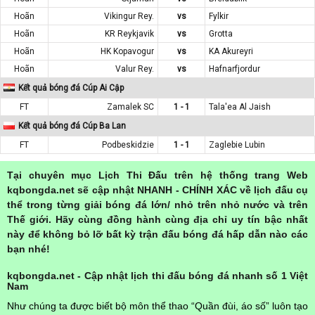
Hoãn
Vikingur Rey.
vs
Fylkir
Hoãn
KR Reykjavik
vs
Grotta
Hoãn
HK Kopavogur
vs
KA Akureyri
Hoãn
Valur Rey.
vs
Hafnarfjordur
Kết quả bóng đá Cúp Ai Cập
FT
Zamalek SC
1 - 1
Tala'ea Al Jaish
Kết quả bóng đá Cúp Ba Lan
FT
Podbeskidzie
1 - 1
Zaglebie Lubin
Tại chuyên mục Lịch Thi Đấu trên hệ thống trang Web
kqbongda.net sẽ cập nhật NHANH - CHÍNH XÁC về lịch đấu cụ
thể trong từng giải bóng đá lớn/ nhỏ trên nhỏ nước và trên
Thế giới. Hãy cùng đồng hành cùng địa chỉ uy tín bậc nhất
này để không bỏ lỡ bất kỳ trận đấu bóng đá hấp dẫn nào các
bạn nhé!
kqbongda.net - Cập nhật lịch thi đấu bóng đá nhanh số 1 Việt
Nam
Như chúng ta được biết bộ môn thể thao “Quần đùi, áo số” luôn tạo