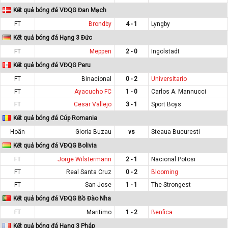
Kết quả bóng đá VĐQG Đan Mạch
FT
Brondby
4 - 1
Lyngby
Kết quả bóng đá Hạng 3 Đức
FT
Meppen
2 - 0
Ingolstadt
Kết quả bóng đá VĐQG Peru
FT
Binacional
0 - 2
Universitario
FT
Ayacucho FC
1 - 0
Carlos A. Mannucci
FT
Cesar Vallejo
3 - 1
Sport Boys
Kết quả bóng đá Cúp Romania
Hoãn
Gloria Buzau
vs
Steaua Bucuresti
Kết quả bóng đá VĐQG Bolivia
FT
Jorge Wilstermann
2 - 1
Nacional Potosi
FT
Real Santa Cruz
0 - 2
Blooming
FT
San Jose
1 - 1
The Strongest
Kết quả bóng đá VĐQG Bồ Đào Nha
FT
Maritimo
1 - 2
Benfica
Kết quả bóng đá Hạng 3 Pháp