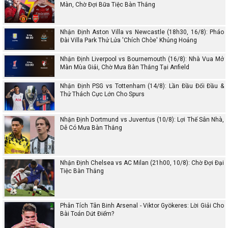
Màn, Chờ Đợi Bữa Tiệc Bàn Thắng
Nhận Định Aston Villa vs Newcastle (18h30, 16/8): Pháo
Đài Villa Park Thử Lửa 'Chích Chòe' Khủng Hoảng
Nhận Định Liverpool vs Bournemouth (16/8): Nhà Vua Mở
Màn Mùa Giải, Chờ Mưa Bàn Thắng Tại Anfield
Nhận Định PSG vs Tottenham (14/8): Lần Đầu Đối Đầu &
Thử Thách Cực Lớn Cho Spurs
Nhận Định Dortmund vs Juventus (10/8): Lợi Thế Sân Nhà,
Dễ Có Mưa Bàn Thắng
Nhận Định Chelsea vs AC Milan (21h00, 10/8): Chờ Đợi Đại
Tiệc Bàn Thắng
Phân Tích Tân Binh Arsenal - Viktor Gyökeres: Lời Giải Cho
Bài Toán Dứt Điểm?