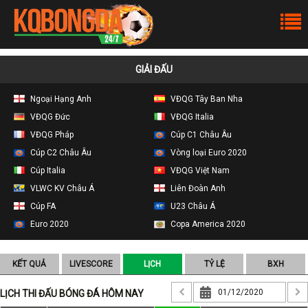
GIẢI ĐẤU
Ngoại Hạng Anh
VĐQG Tây Ban Nha
VĐQG Đức
VĐQG Italia
VĐQG Pháp
Cúp C1 Châu Âu
Cúp C2 Châu Âu
Vòng loại Euro 2020
Cúp Italia
VĐQG Việt Nam
VLWC KV Châu Á
Liên Đoàn Anh
Cúp FA
U23 Châu Á
Euro 2020
Copa America 2020
KẾT QUẢ
LIVESCORE
LỊCH
TỶ LỆ
BXH
LỊCH THI ĐẤU BÓNG ĐÁ HÔM NAY