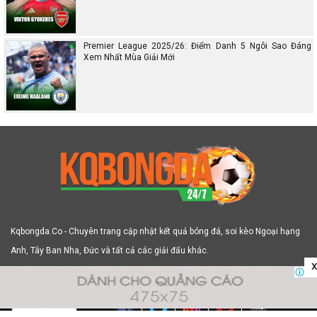
Premier League 2025/26: Điểm Danh 5 Ngôi Sao Đáng
Xem Nhất Mùa Giải Mới
Kqbongda.Co - Chuyên trang cập nhật kết quả bóng đá, soi kèo Ngoại hạng
Anh, Tây Ban Nha, Đức và tất cả các giải đấu khác.
x
Về chúng tôi
|
Chính sách
|
Điều khoản
|
Liên hệ
|
|
|
|