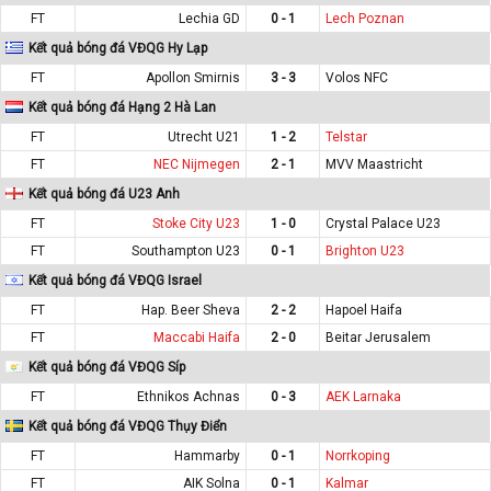
FT
Lechia GD
0 - 1
Lech Poznan
Kết quả bóng đá VĐQG Hy Lạp
FT
Apollon Smirnis
3 - 3
Volos NFC
Kết quả bóng đá Hạng 2 Hà Lan
FT
Utrecht U21
1 - 2
Telstar
FT
NEC Nijmegen
2 - 1
MVV Maastricht
Kết quả bóng đá U23 Anh
FT
Stoke City U23
1 - 0
Crystal Palace U23
FT
Southampton U23
0 - 1
Brighton U23
Kết quả bóng đá VĐQG Israel
FT
Hap. Beer Sheva
2 - 2
Hapoel Haifa
FT
Maccabi Haifa
2 - 0
Beitar Jerusalem
Kết quả bóng đá VĐQG Síp
FT
Ethnikos Achnas
0 - 3
AEK Larnaka
Kết quả bóng đá VĐQG Thụy Điển
FT
Hammarby
0 - 1
Norrkoping
FT
AIK Solna
0 - 1
Kalmar