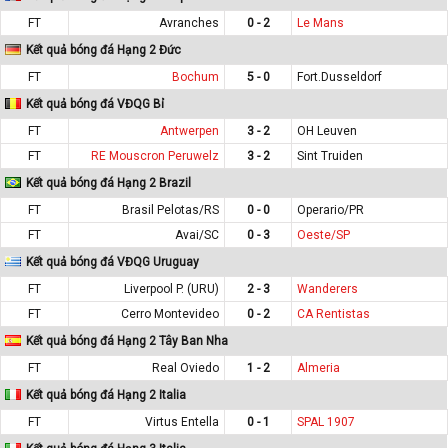
FT
Avranches
0 - 2
Le Mans
Kết quả bóng đá Hạng 2 Đức
FT
Bochum
5 - 0
Fort.Dusseldorf
Kết quả bóng đá VĐQG Bỉ
FT
Antwerpen
3 - 2
OH Leuven
FT
RE Mouscron Peruwelz
3 - 2
Sint Truiden
Kết quả bóng đá Hạng 2 Brazil
FT
Brasil Pelotas/RS
0 - 0
Operario/PR
FT
Avai/SC
0 - 3
Oeste/SP
Kết quả bóng đá VĐQG Uruguay
FT
Liverpool P. (URU)
2 - 3
Wanderers
FT
Cerro Montevideo
0 - 2
CA Rentistas
Kết quả bóng đá Hạng 2 Tây Ban Nha
FT
Real Oviedo
1 - 2
Almeria
Kết quả bóng đá Hạng 2 Italia
FT
Virtus Entella
0 - 1
SPAL 1907