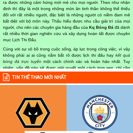
ra được những cảm hứng mới mẻ cho mọi người. Theo như nhận
định thì đây là một trong những món ăn tinh thần không thể thiếu
đối với rất nhiều người, đặc biệt là những người có niềm đam mê
bất diệt với bộ môn này. Thấu hiểu được nhu cầu giải trí của mọi
người, cho nên các chuyên gia hàng đầu của
Kq Bóng Đá
đã dành
rất nhiều thời gian nghiên cứu và xây dựng hoàn tất được chuyên
mục Lịch Thi Đấu.
Cùng với sự xô bồ trong cuộc sống, áp lực trong công việc, vì vậy
không phải ai ai cũng nắm bắt rõ được lịch thi đấu hay
kết quả
bóng đá trực tuyến
một cách chính xác và hoàn hảo nhất. Tuy
nhiên, vấn đề này sẽ được giải quyết một cách trọn vẹn, chỉ cần
truy cập vào chuyên mục
Lịch Thi Đấu
của Website
kqbongda.net
TIN THỂ THAO MỚI NHẤT
mọi người hoàn toàn nắm rõ được chính xác về thời gian các trận
đấu bóng đá Việt Nam hay trên Thế giới diễn ra trong thời gian sắp
tới. Hoặc thời gian trận đấu bóng đá đang diễn ra hiện tại,
kết quả
bóng đá
cả 2 đội tuyển bóng đá đang đạt được.
Không chỉ dừng lại ở đó, những người hâm mộ bóng đá có thể cập
nhật được chính xác về lịch phát sóng bóng đá được tường thuật
trực tiếp ở trên những kênh truyền hình thể thao lớn nhất hiện nay
như: VTV3, K+, SCTV, Thể thao TV,... Nếu như bạn không muốn
bỏ lỡ bất kỳ một trận đấu bóng đá nào trong từng mùa giải, hãy