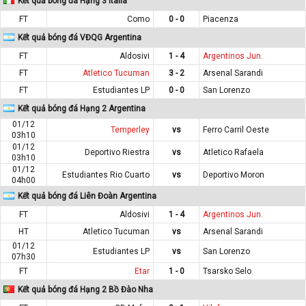
Kết quả bóng đá Hạng 3 Italia
FT
Como
0 - 0
Piacenza
Kết quả bóng đá VĐQG Argentina
FT
Aldosivi
1 - 4
Argentinos Jun.
FT
Atletico Tucuman
3 - 2
Arsenal Sarandi
FT
Estudiantes LP
0 - 0
San Lorenzo
Kết quả bóng đá Hạng 2 Argentina
01/12
Temperley
vs
Ferro Carril Oeste
03h10
01/12
Deportivo Riestra
vs
Atletico Rafaela
03h10
01/12
Estudiantes Rio Cuarto
vs
Deportivo Moron
04h00
Kết quả bóng đá Liên Đoàn Argentina
FT
Aldosivi
1 - 4
Argentinos Jun.
HT
Atletico Tucuman
vs
Arsenal Sarandi
01/12
Estudiantes LP
vs
San Lorenzo
07h30
FT
Etar
1 - 0
Tsarsko Selo
Kết quả bóng đá Hạng 2 Bồ Đào Nha