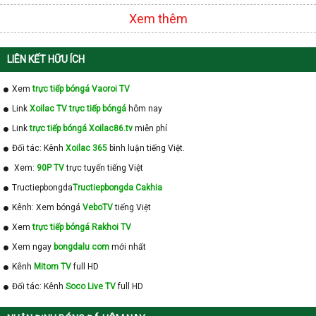
Xem thêm
LIÊN KẾT HỮU ÍCH
Xem
trực tiếp bóngá Vaoroi TV
Link
Xoilac TV trực tiếp bóngá
hôm nay
Link
trực tiếp bóngá Xoilac86.tv
miễn phí
Đối tác: Kênh
Xoilac 365
bình luận tiếng Việt.
Xem:
90P TV
trực tuyến tiếng Việt
Tructiepbongda
Tructiepbongda Cakhia
Kênh: Xem bóngá
VeboTV
tiếng Việt
Xem
trực tiếp bóngá Rakhoi TV
Xem ngay
bongdalu com
mới nhất
Kênh
Mitom TV
full HD
Đối tác: Kênh
Soco Live TV
full HD