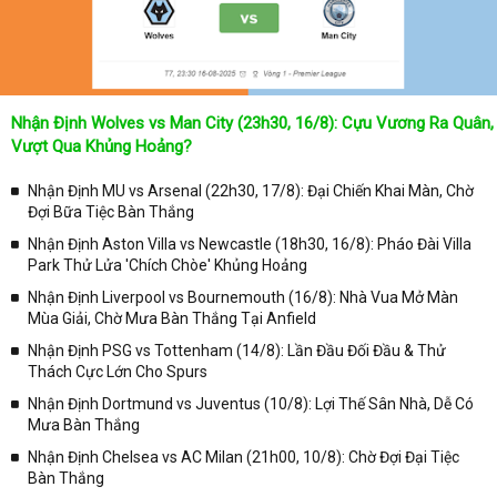
thường xuyên vào chuyên mục
Lịch Thi Đấu
tại chuyên trang
Kqbongda
để cập nhật thông tin chính xác nhất nhé!
Lịch thi đấu được cập nhật chính xác trong toàn bộ các giải
đấu
Nhận Định Wolves vs Man City (23h30, 16/8): Cựu Vương Ra Quân,
Tại
Lịch Thi Đấu
của chuyên trang
kqbongda.net
sẽ cập nhanh
Vượt Qua Khủng Hoảng?
chóng và chính xác nhất thời gian từng trận đấu bóng đá diễn ra ở
trong từng giải đấu như:
Nhận Định MU vs Arsenal (22h30, 17/8): Đại Chiến Khai Màn, Chờ
Đợi Bữa Tiệc Bàn Thắng
✓ Giải đấu bóng đá Ngoại hạng Anh;
Nhận Định Aston Villa vs Newcastle (18h30, 16/8): Pháo Đài Villa
✓ Giải bóng Cúp C1 Châu Âu;
Park Thử Lửa 'Chích Chòe' Khủng Hoảng
✓ Giải Cúp C2 Châu Âu;
Nhận Định Liverpool vs Bournemouth (16/8): Nhà Vua Mở Màn
Mùa Giải, Chờ Mưa Bàn Thắng Tại Anfield
✓ Giải VĐQG Tây Ban Nha;
Nhận Định PSG vs Tottenham (14/8): Lần Đầu Đối Đầu & Thử
✓ VĐQG Đức;
Thách Cực Lớn Cho Spurs
✓ Giải VĐQG Italia;
Nhận Định Dortmund vs Juventus (10/8): Lợi Thế Sân Nhà, Dễ Có
✓ VĐQG Pháp;
Mưa Bàn Thắng
Nhận Định Chelsea vs AC Milan (21h00, 10/8): Chờ Đợi Đại Tiệc
✓ Liên Đoàn Anh;
Bàn Thắng
✓ Cúp FA;