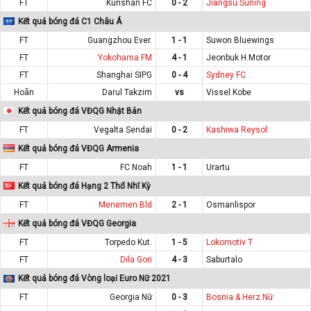
FT
Kunshan FC
0 - 2
Jiangsu Suning
Kết quả bóng đá C1 Châu Á
FT
Guangzhou Ever.
1 - 1
Suwon Bluewings
FT
Yokohama FM
4 - 1
Jeonbuk H.Motor
FT
Shanghai SIPG
0 - 4
Sydney FC
Hoãn
Darul Takzim
vs
Vissel Kobe
Kết quả bóng đá VĐQG Nhật Bản
FT
Vegalta Sendai
0 - 2
Kashiwa Reysol
Kết quả bóng đá VĐQG Armenia
FT
FC Noah
1 - 1
Urartu
Kết quả bóng đá Hạng 2 Thổ Nhĩ Kỳ
FT
Menemen Bld
2 - 1
Osmanlispor
Kết quả bóng đá VĐQG Georgia
FT
Torpedo Kut.
1 - 5
Lokomotiv T
FT
Dila Gori
4 - 3
Saburtalo
Kết quả bóng đá Vòng loại Euro Nữ 2021
FT
Georgia Nữ
0 - 3
Bosnia & Herz Nữ