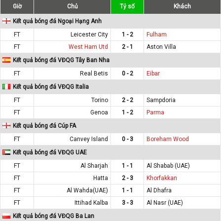
Giờ
Chủ
Tỷ số
Khách
Kết quả bóng đá Ngoại Hạng Anh
FT
Leicester City
1 - 2
Fulham
FT
West Ham Utd
2 - 1
Aston Villa
Kết quả bóng đá VĐQG Tây Ban Nha
FT
Real Betis
0 - 2
Eibar
Kết quả bóng đá VĐQG Italia
FT
Torino
2 - 2
Sampdoria
FT
Genoa
1 - 2
Parma
Kết quả bóng đá Cúp FA
FT
Canvey Island
0 - 3
Boreham Wood
Kết quả bóng đá VĐQG UAE
FT
Al Sharjah
1 - 1
Al Shabab (UAE)
FT
Hatta
2 - 3
Khorfakkan
FT
Al Wahda(UAE)
1 - 1
Al Dhafra
FT
Ittihad Kalba
3 - 3
Al Nasr (UAE)
Kết quả bóng đá VĐQG Ba Lan