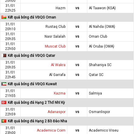
20h00
31/01
Hazm
vs
Al Taawon (KSA)
22h25
Kết quả bóng đá VĐQG Oman
31/01
Rustaq Club
vs
Al Nahda (OMA)
20h10
31/01
Nasr Salalah
vs
Oman Club
20h35
31/01
Muscat Club
vs
Al Oruba (OMA)
22h50
Kết quả bóng đá VĐQG Qatar
31/01
Al Wakra
vs
Shahaniya SC
20h35
31/01
Al Garrafa
vs
Qatar SC
22h45
Kết quả bóng đá VĐQG Kuwait
31/01
Kazma
vs
Salmiya
21h55
Kết quả bóng đá Hạng 2 Thổ Nhĩ Kỳ
31/01
Adanaspor
vs
Osmanlispor
22h59
Kết quả bóng đá Hạng 2 Bồ Đào Nha
31/01
Academica Coim
vs
Academico Viseu
23h00