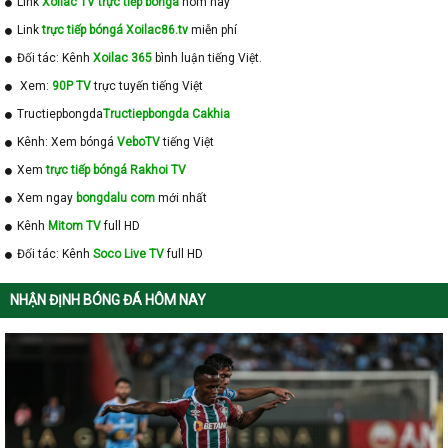
Link
Xoilac TV trực tiếp bóngá
hôm nay
Link
trực tiếp bóngá Xoilac86.tv
miễn phí
Đối tác: Kênh
Xoilac 365
bình luận tiếng Việt.
Xem:
90P TV
trực tuyến tiếng Việt
Tructiepbongda
Tructiepbongda Cakhia
Kênh: Xem bóngá
VeboTV
tiếng Việt
Xem
trực tiếp bóngá Rakhoi TV
Xem ngay
bongdalu com
mới nhất
Kênh
Mitom TV
full HD
Đối tác: Kênh
Soco Live TV
full HD
NHẬN ĐỊNH BÓNG ĐÁ HÔM NAY