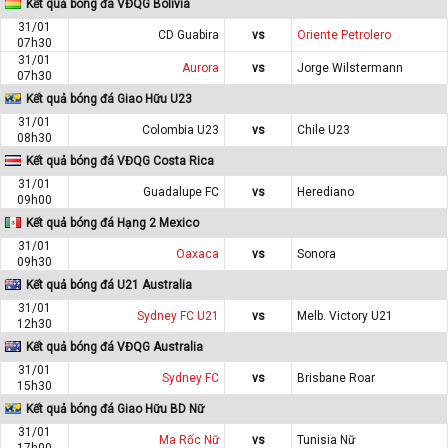
Kết quả bóng đá VĐQG Bolivia
31/01
CD Guabira
vs
Oriente Petrolero
07h30
31/01
Aurora
vs
Jorge Wilstermann
07h30
Kết quả bóng đá Giao Hữu U23
31/01
Colombia U23
vs
Chile U23
08h30
Kết quả bóng đá VĐQG Costa Rica
31/01
Guadalupe FC
vs
Herediano
09h00
Kết quả bóng đá Hạng 2 Mexico
31/01
Oaxaca
vs
Sonora
09h30
Kết quả bóng đá U21 Australia
31/01
Sydney FC U21
vs
Melb. Victory U21
12h30
Kết quả bóng đá VĐQG Australia
31/01
Sydney FC
vs
Brisbane Roar
15h30
Kết quả bóng đá Giao Hữu BD Nữ
31/01
Ma Rốc Nữ
vs
Tunisia Nữ
17h00