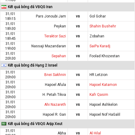
Kết quả bóng đá VĐQG Iran
31/01
Pars Jonoubi Jam
vs
Gol Gohar
18h15
31/01
Peykan
vs
Shahin Bushehr
18h30
31/01
Teraktor Sazi
vs
Zobahan
18h45
31/01
Nassaji Mazandaran
vs
SaiPa Karadj
19h00
31/01
Sepahan
vs
Foolad Khozestan
20h30
Kết quả bóng đá Hạng 2 Israel
31/01
Bnei Sakhnin
vs
HR Letzion
20h00
31/01
Hapoel Afula
vs
Hapoel Katamon
20h00
31/01
H. Petah Tikva
vs
Kafr Qasim
20h00
31/01
Ahi Nazareth
vs
Hapoel Ashkelon
20h00
31/01
Hapoel R. Gan
vs
Hapoel Nof HaGalil
20h00
Kết quả bóng đá VĐQG Arập Xeut
31/01
Abha
vs
Al Hilal