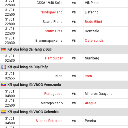
31/01
CSKA 1948 Sofia
vs
Vik.Plzen
22h00
31/01
Nordsjaelland
vs
Liefering
22h00
31/01
Sparta Praha
vs
Bodo Glimt
22h00
31/01
Sturm Graz
vs
Domzale
22h30
31/01
Brommapojkarna
vs
Ostersunds
23h30
Kết quả bóng đá Hạng 2 Đức
31/01
Hamburger
vs
Nurnberg
02h30
Kết quả bóng đá Cúp Pháp
31/01
Nice
vs
Lyon
02h55
Kết quả bóng đá VĐQG Venezuela
31/01
Portuguesa
vs
Mineros Guayana
04h00
31/01
Metropolitano
vs
Aragua
22h00
Kết quả bóng đá VĐQG Colombia
31/01
Alianza Petrolera
vs
Pereira
04h00
31/01