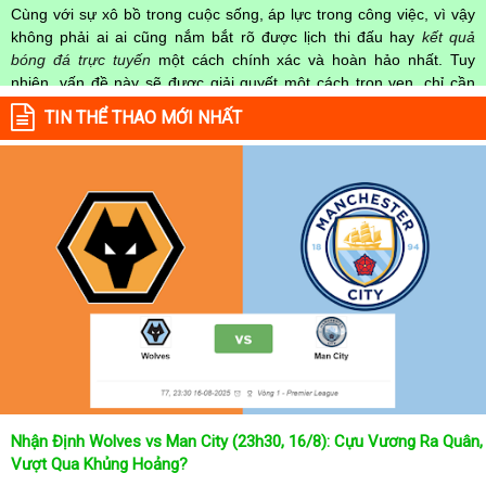
Cùng với sự xô bồ trong cuộc sống, áp lực trong công việc, vì vậy
không phải ai ai cũng nắm bắt rõ được lịch thi đấu hay
kết quả
bóng đá trực tuyến
một cách chính xác và hoàn hảo nhất. Tuy
nhiên, vấn đề này sẽ được giải quyết một cách trọn vẹn, chỉ cần
truy cập vào chuyên mục
Lịch Thi Đấu
của Website
kqbongda.net
TIN THỂ THAO MỚI NHẤT
mọi người hoàn toàn nắm rõ được chính xác về thời gian các trận
đấu bóng đá Việt Nam hay trên Thế giới diễn ra trong thời gian sắp
tới. Hoặc thời gian trận đấu bóng đá đang diễn ra hiện tại,
kết quả
bóng đá
cả 2 đội tuyển bóng đá đang đạt được.
Không chỉ dừng lại ở đó, những người hâm mộ bóng đá có thể cập
nhật được chính xác về lịch phát sóng bóng đá được tường thuật
trực tiếp ở trên những kênh truyền hình thể thao lớn nhất hiện nay
như: VTV3, K+, SCTV, Thể thao TV,... Nếu như bạn không muốn
bỏ lỡ bất kỳ một trận đấu bóng đá nào trong từng mùa giải, hãy
thường xuyên vào chuyên mục
Lịch Thi Đấu
tại chuyên trang
Kqbongda
để cập nhật thông tin chính xác nhất nhé!
Lịch thi đấu được cập nhật chính xác trong toàn bộ các giải
đấu
Nhận Định Wolves vs Man City (23h30, 16/8): Cựu Vương Ra Quân,
Tại
Lịch Thi Đấu
của chuyên trang
kqbongda.net
sẽ cập nhanh
Vượt Qua Khủng Hoảng?
chóng và chính xác nhất thời gian từng trận đấu bóng đá diễn ra ở