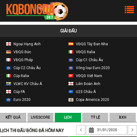
GIẢI ĐẤU
Ngoại Hạng Anh
VĐQG Tây Ban Nha
VĐQG Đức
VĐQG Italia
VĐQG Pháp
Cúp C1 Châu Âu
Cúp C2 Châu Âu
Vòng loại Euro 2020
Cúp Italia
VĐQG Việt Nam
VLWC KV Châu Á
Liên Đoàn Anh
Cúp FA
U23 Châu Á
Euro 2020
Copa America 2020
KẾT QUẢ
LIVESCORE
LỊCH
TỶ LỆ
BXH
LỊCH THI ĐẤU BÓNG ĐÁ HÔM NAY