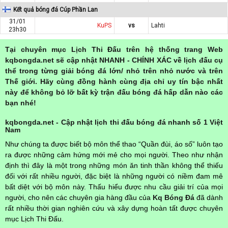
Kết quả bóng đá Cúp Phần Lan
31/01
KuPS
vs
Lahti
23h30
Tại chuyên mục Lịch Thi Đấu trên hệ thống trang Web
kqbongda.net sẽ cập nhật NHANH - CHÍNH XÁC về lịch đấu cụ
thể trong từng giải bóng đá lớn/ nhỏ trên nhỏ nước và trên
Thế giới. Hãy cùng đồng hành cùng địa chỉ uy tín bậc nhất
này để không bỏ lỡ bất kỳ trận đấu bóng đá hấp dẫn nào các
bạn nhé!
kqbongda.net - Cập nhật lịch thi đấu bóng đá nhanh số 1 Việt
Nam
Như chúng ta được biết bộ môn thể thao “Quần đùi, áo số” luôn tạo
ra được những cảm hứng mới mẻ cho mọi người. Theo như nhận
định thì đây là một trong những món ăn tinh thần không thể thiếu
đối với rất nhiều người, đặc biệt là những người có niềm đam mê
bất diệt với bộ môn này. Thấu hiểu được nhu cầu giải trí của mọi
người, cho nên các chuyên gia hàng đầu của
Kq Bóng Đá
đã dành
rất nhiều thời gian nghiên cứu và xây dựng hoàn tất được chuyên
mục Lịch Thi Đấu.