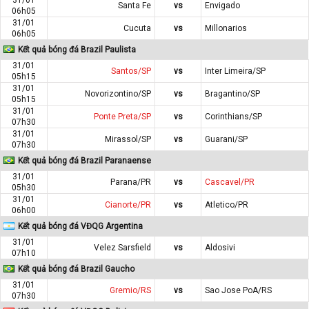
Santa Fe
vs
Envigado
06h05
31/01
Cucuta
vs
Millonarios
06h05
Kết quả bóng đá Brazil Paulista
31/01
Santos/SP
vs
Inter Limeira/SP
05h15
31/01
Novorizontino/SP
vs
Bragantino/SP
05h15
31/01
Ponte Preta/SP
vs
Corinthians/SP
07h30
31/01
Mirassol/SP
vs
Guarani/SP
07h30
Kết quả bóng đá Brazil Paranaense
31/01
Parana/PR
vs
Cascavel/PR
05h30
31/01
Cianorte/PR
vs
Atletico/PR
06h00
Kết quả bóng đá VĐQG Argentina
31/01
Velez Sarsfield
vs
Aldosivi
07h10
Kết quả bóng đá Brazil Gaucho
31/01
Gremio/RS
vs
Sao Jose PoA/RS
07h30