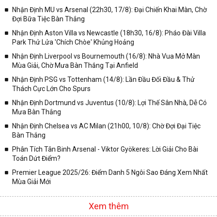
trong từng giải đấu như:
Nhận Định MU vs Arsenal (22h30, 17/8): Đại Chiến Khai Màn, Chờ
Đợi Bữa Tiệc Bàn Thắng
✓ Giải đấu bóng đá Ngoại hạng Anh;
Nhận Định Aston Villa vs Newcastle (18h30, 16/8): Pháo Đài Villa
✓ Giải bóng Cúp C1 Châu Âu;
Park Thử Lửa 'Chích Chòe' Khủng Hoảng
✓ Giải Cúp C2 Châu Âu;
Nhận Định Liverpool vs Bournemouth (16/8): Nhà Vua Mở Màn
Mùa Giải, Chờ Mưa Bàn Thắng Tại Anfield
✓ Giải VĐQG Tây Ban Nha;
Nhận Định PSG vs Tottenham (14/8): Lần Đầu Đối Đầu & Thử
✓ VĐQG Đức;
Thách Cực Lớn Cho Spurs
✓ Giải VĐQG Italia;
Nhận Định Dortmund vs Juventus (10/8): Lợi Thế Sân Nhà, Dễ Có
✓ VĐQG Pháp;
Mưa Bàn Thắng
Nhận Định Chelsea vs AC Milan (21h00, 10/8): Chờ Đợi Đại Tiệc
✓ Liên Đoàn Anh;
Bàn Thắng
✓ Cúp FA;
Phân Tích Tân Binh Arsenal - Viktor Gyökeres: Lời Giải Cho Bài
✓ U23 Châu Á;
Toán Dứt Điểm?
✓ Euro 2020;
Premier League 2025/26: Điểm Danh 5 Ngôi Sao Đáng Xem Nhất
Mùa Giải Mới
✓ VLWC KV Châu Á;
✓ Copa America 2020;
Xem thêm
✓ Các giải đấu bóng đá khác.