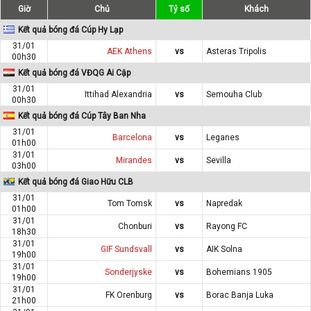
Giờ
Chủ
Tỷ số
Khách
Kết quả bóng đá Cúp Hy Lạp
31/01
AEK Athens
vs
Asteras Tripolis
00h30
Kết quả bóng đá VĐQG Ai Cập
31/01
Ittihad Alexandria
vs
Semouha Club
00h30
Kết quả bóng đá Cúp Tây Ban Nha
31/01
Barcelona
vs
Leganes
01h00
31/01
Mirandes
vs
Sevilla
03h00
Kết quả bóng đá Giao Hữu CLB
31/01
Tom Tomsk
vs
Napredak
01h00
31/01
Chonburi
vs
Rayong FC
18h30
31/01
GIF Sundsvall
vs
AIK Solna
19h00
31/01
Sonderjyske
vs
Bohemians 1905
19h00
31/01
FK Orenburg
vs
Borac Banja Luka
21h00