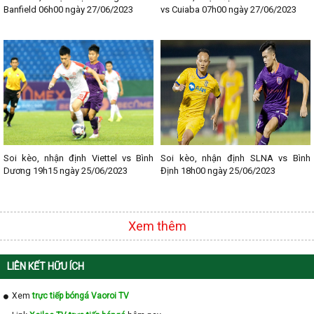
- Lịch thi đấu Bundesliga
Banfield 06h00 ngày 27/06/2023
vs Cuiaba 07h00 ngày 27/06/2023
- Lịch thi đấu Ligue 1
- Lịch thi đấu Serie A
- Lịch thi đấu V - League
- Lịch thi đấu Cup C1
Soi kèo, nhận định Viettel vs Bình
Soi kèo, nhận định SLNA vs Bình
Dương 19h15 ngày 25/06/2023
Định 18h00 ngày 25/06/2023
Xem thêm
LIÊN KẾT HỮU ÍCH
Xem
trực tiếp bóngá Vaoroi TV