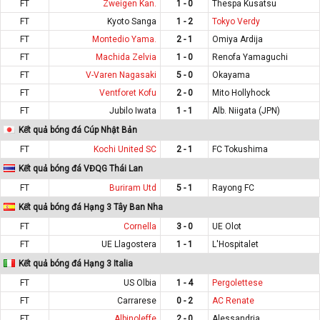
FT
Zweigen Kan.
1 - 0
Thespa Kusatsu
FT
Kyoto Sanga
1 - 2
Tokyo Verdy
FT
Montedio Yama.
2 - 1
Omiya Ardija
FT
Machida Zelvia
1 - 0
Renofa Yamaguchi
FT
V-Varen Nagasaki
5 - 0
Okayama
FT
Ventforet Kofu
2 - 0
Mito Hollyhock
FT
Jubilo Iwata
1 - 1
Alb. Niigata (JPN)
Kết quả bóng đá Cúp Nhật Bản
FT
Kochi United SC
2 - 1
FC Tokushima
Kết quả bóng đá VĐQG Thái Lan
FT
Buriram Utd
5 - 1
Rayong FC
Kết quả bóng đá Hạng 3 Tây Ban Nha
FT
Cornella
3 - 0
UE Olot
FT
UE Llagostera
1 - 1
L'Hospitalet
Kết quả bóng đá Hạng 3 Italia
FT
US Olbia
1 - 4
Pergolettese
FT
Carrarese
0 - 2
AC Renate
FT
Albinoleffe
2 - 0
Alessandria