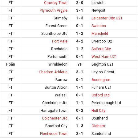
FT
Crawley Town
2 - 0
Ipswich
FT
Plymouth Argyle
3 - 1
Newport
FT
Grimsby
1 - 3
Leicester City U21
FT
Forest Green
0 - 1
Swindon
FT
Scunthorpe Utd
1 - 2
Mansfield
FT
Port Vale
4 - 2
Liverpool U21
FT
Rochdale
1 - 2
Salford City
FT
Portsmouth
0 - 1
West Ham U21
Hoãn
Wimbledon
vs
Brighton U21
FT
Charlton Athletic
3 - 1
Leyton Orient
FT
Barrow
0 - 1
Accrington
FT
Burton Albion
1 - 1
Fulham U21
FT
Walsall
0 - 1
Oxford Utd
FT
Cambridge Utd
1 - 1
Peterborough Utd
FT
Harrogate Town
0 - 2
Hull City
FT
Colchester Utd
6 - 1
Southend
FT
Bradford City
1 - 3
Oldham
FT
Fleetwood Town
2 - 1
Sunderland