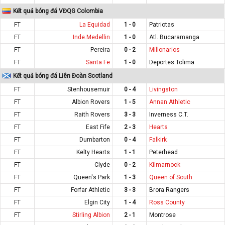
Kết quả bóng đá VĐQG Colombia
FT
La Equidad
1 - 0
Patriotas
FT
Inde.Medellin
1 - 0
Atl. Bucaramanga
FT
Pereira
0 - 2
Millonarios
FT
Santa Fe
1 - 0
Deportes Tolima
Kết quả bóng đá Liên Đoàn Scotland
FT
Stenhousemuir
0 - 4
Livingston
FT
Albion Rovers
1 - 5
Annan Athletic
FT
Raith Rovers
3 - 3
Inverness C.T.
FT
East Fife
2 - 3
Hearts
FT
Dumbarton
0 - 4
Falkirk
FT
Kelty Hearts
1 - 1
Peterhead
FT
Clyde
0 - 2
Kilmarnock
FT
Queen's Park
1 - 3
Queen of South
FT
Forfar Athletic
3 - 3
Brora Rangers
FT
Elgin City
1 - 4
Ross County
FT
Stirling Albion
2 - 1
Montrose