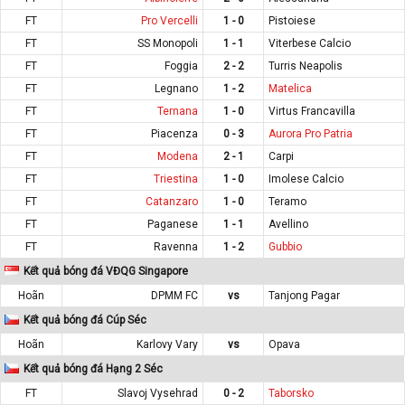
FT
Pro Vercelli
1 - 0
Pistoiese
FT
SS Monopoli
1 - 1
Viterbese Calcio
FT
Foggia
2 - 2
Turris Neapolis
FT
Legnano
1 - 2
Matelica
FT
Ternana
1 - 0
Virtus Francavilla
FT
Piacenza
0 - 3
Aurora Pro Patria
FT
Modena
2 - 1
Carpi
FT
Triestina
1 - 0
Imolese Calcio
FT
Catanzaro
1 - 0
Teramo
FT
Paganese
1 - 1
Avellino
FT
Ravenna
1 - 2
Gubbio
Kết quả bóng đá VĐQG Singapore
Hoãn
DPMM FC
vs
Tanjong Pagar
Kết quả bóng đá Cúp Séc
Hoãn
Karlovy Vary
vs
Opava
Kết quả bóng đá Hạng 2 Séc
FT
Slavoj Vysehrad
0 - 2
Taborsko