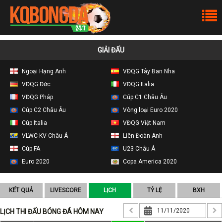
GIẢI ĐẤU
Ngoại Hạng Anh
VĐQG Tây Ban Nha
VĐQG Đức
VĐQG Italia
VĐQG Pháp
Cúp C1 Châu Âu
Cúp C2 Châu Âu
Vòng loại Euro 2020
Cúp Italia
VĐQG Việt Nam
VLWC KV Châu Á
Liên Đoàn Anh
Cúp FA
U23 Châu Á
Euro 2020
Copa America 2020
KẾT QUẢ
LIVESCORE
LỊCH
TỶ LỆ
BXH
LỊCH THI ĐẤU BÓNG ĐÁ HÔM NAY