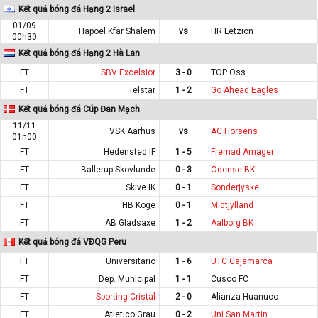
Kết quả bóng đá Hạng 2 Israel
01/09
Hapoel Kfar Shalem
vs
HR Letzion
00h30
Kết quả bóng đá Hạng 2 Hà Lan
FT
SBV Excelsior
3 - 0
TOP Oss
FT
Telstar
1 - 2
Go Ahead Eagles
Kết quả bóng đá Cúp Đan Mạch
11/11
VSK Aarhus
vs
AC Horsens
01h00
FT
Hedensted IF
1 - 5
Fremad Amager
FT
Ballerup Skovlunde
0 - 3
Odense BK
FT
Skive IK
0 - 1
Sonderjyske
FT
HB Koge
0 - 1
Midtjylland
FT
AB Gladsaxe
1 - 2
Aalborg BK
Kết quả bóng đá VĐQG Peru
FT
Universitario
1 - 6
UTC Cajamarca
FT
Dep. Municipal
1 - 1
Cusco FC
FT
Sporting Cristal
2 - 0
Alianza Huanuco
FT
Atletico Grau
0 - 2
Uni.San Martin