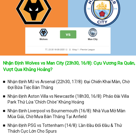
Không chỉ dừng lại ở đó, những người hâm mộ bóng đá có thể cập
nhật được chính xác về lịch phát sóng bóng đá được tường thuật
trực tiếp ở trên những kênh truyền hình thể thao lớn nhất hiện nay
như: VTV3, K+, SCTV, Thể thao TV,... Nếu như bạn không muốn
bỏ lỡ bất kỳ một trận đấu bóng đá nào trong từng mùa giải, hãy
thường xuyên vào chuyên mục
Lịch Thi Đấu
tại chuyên trang
Kqbongda
để cập nhật thông tin chính xác nhất nhé!
Lịch thi đấu được cập nhật chính xác trong toàn bộ các giải
đấu
Nhận Định Wolves vs Man City (23h30, 16/8): Cựu Vương Ra Quân,
Tại
Lịch Thi Đấu
của chuyên trang
kqbongda.net
sẽ cập nhanh
Vượt Qua Khủng Hoảng?
chóng và chính xác nhất thời gian từng trận đấu bóng đá diễn ra ở
trong từng giải đấu như:
Nhận Định MU vs Arsenal (22h30, 17/8): Đại Chiến Khai Màn, Chờ
Đợi Bữa Tiệc Bàn Thắng
✓ Giải đấu bóng đá Ngoại hạng Anh;
Nhận Định Aston Villa vs Newcastle (18h30, 16/8): Pháo Đài Villa
✓ Giải bóng Cúp C1 Châu Âu;
Park Thử Lửa 'Chích Chòe' Khủng Hoảng
✓ Giải Cúp C2 Châu Âu;
Nhận Định Liverpool vs Bournemouth (16/8): Nhà Vua Mở Màn
Mùa Giải, Chờ Mưa Bàn Thắng Tại Anfield
✓ Giải VĐQG Tây Ban Nha;
Nhận Định PSG vs Tottenham (14/8): Lần Đầu Đối Đầu & Thử
✓ VĐQG Đức;
Thách Cực Lớn Cho Spurs
✓ Giải VĐQG Italia;