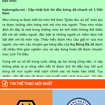
bạn nhé!
kqbongda.net - Cập nhật lịch thi đấu bóng đá nhanh số 1 Việt
Nam
Như chúng ta được biết bộ môn thể thao “Quần đùi, áo số” luôn tạo
ra được những cảm hứng mới mẻ cho mọi người. Theo như nhận
định thì đây là một trong những món ăn tinh thần không thể thiếu
đối với rất nhiều người, đặc biệt là những người có niềm đam mê
bất diệt với bộ môn này. Thấu hiểu được nhu cầu giải trí của mọi
người, cho nên các chuyên gia hàng đầu của
Kq Bóng Đá
đã dành
rất nhiều thời gian nghiên cứu và xây dựng hoàn tất được chuyên
mục Lịch Thi Đấu.
Cùng với sự xô bồ trong cuộc sống, áp lực trong công việc, vì vậy
không phải ai ai cũng nắm bắt rõ được lịch thi đấu hay
kết quả
bóng đá trực tuyến
một cách chính xác và hoàn hảo nhất. Tuy
nhiên, vấn đề này sẽ được giải quyết một cách trọn vẹn, chỉ cần
truy cập vào chuyên mục
Lịch Thi Đấu
của Website
kqbongda.net
TIN THỂ THAO MỚI NHẤT
mọi người hoàn toàn nắm rõ được chính xác về thời gian các trận
đấu bóng đá Việt Nam hay trên Thế giới diễn ra trong thời gian sắp
tới. Hoặc thời gian trận đấu bóng đá đang diễn ra hiện tại,
kết quả
bóng đá
cả 2 đội tuyển bóng đá đang đạt được.