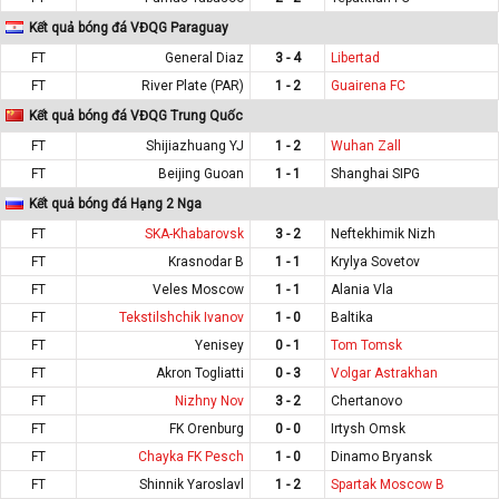
Kết quả bóng đá VĐQG Paraguay
FT
General Diaz
3 - 4
Libertad
FT
River Plate (PAR)
1 - 2
Guairena FC
Kết quả bóng đá VĐQG Trung Quốc
FT
Shijiazhuang YJ
1 - 2
Wuhan Zall
FT
Beijing Guoan
1 - 1
Shanghai SIPG
Kết quả bóng đá Hạng 2 Nga
FT
SKA-Khabarovsk
3 - 2
Neftekhimik Nizh
FT
Krasnodar B
1 - 1
Krylya Sovetov
FT
Veles Moscow
1 - 1
Alania Vla
FT
Tekstilshchik Ivanov
1 - 0
Baltika
FT
Yenisey
0 - 1
Tom Tomsk
FT
Akron Togliatti
0 - 3
Volgar Astrakhan
FT
Nizhny Nov
3 - 2
Chertanovo
FT
FK Orenburg
0 - 0
Irtysh Omsk
FT
Chayka FK Pesch
1 - 0
Dinamo Bryansk
FT
Shinnik Yaroslavl
1 - 2
Spartak Moscow B