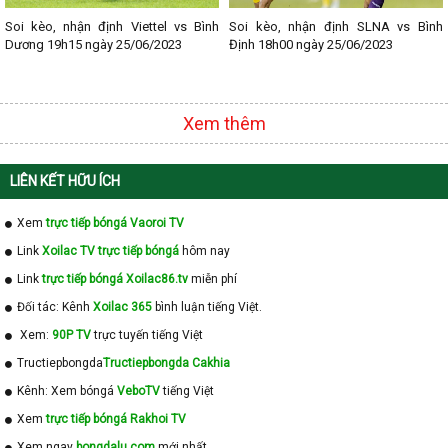
Soi kèo, nhận định Viettel vs Bình
Soi kèo, nhận định SLNA vs Bình
Dương 19h15 ngày 25/06/2023
Định 18h00 ngày 25/06/2023
Xem thêm
LIÊN KẾT HỮU ÍCH
Xem
trực tiếp bóngá Vaoroi TV
Link
Xoilac TV trực tiếp bóngá
hôm nay
Link
trực tiếp bóngá Xoilac86.tv
miễn phí
Đối tác: Kênh
Xoilac 365
bình luận tiếng Việt.
Xem:
90P TV
trực tuyến tiếng Việt
Tructiepbongda
Tructiepbongda Cakhia
Kênh: Xem bóngá
VeboTV
tiếng Việt
Xem
trực tiếp bóngá Rakhoi TV
Xem ngay
bongdalu com
mới nhất