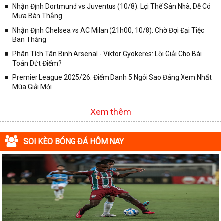
Nhận Định Dortmund vs Juventus (10/8): Lợi Thế Sân Nhà, Dễ Có
✓ VĐQG Pháp;
Mưa Bàn Thắng
Nhận Định Chelsea vs AC Milan (21h00, 10/8): Chờ Đợi Đại Tiệc
✓ Liên Đoàn Anh;
Bàn Thắng
✓ Cúp FA;
Phân Tích Tân Binh Arsenal - Viktor Gyökeres: Lời Giải Cho Bài
✓ U23 Châu Á;
Toán Dứt Điểm?
✓ Euro 2020;
Premier League 2025/26: Điểm Danh 5 Ngôi Sao Đáng Xem Nhất
Mùa Giải Mới
✓ VLWC KV Châu Á;
✓ Copa America 2020;
Xem thêm
✓ Các giải đấu bóng đá khác.
Vì vậy, đồng hành cùng với chuyên trang
kqbongda.net
các bạn
SOI KÈO BÓNG ĐÁ HÔM NAY
sẽ không bỏ lỡ bất kỳ trận đấu bóng đá nào, đặc biệt là những trận
bóng siêu kinh điển tại các giải bóng đá lớn nhất trên Thế giới. Tại
đây, mọi người sẽ có thể khai thác thêm được rất nhiều những
thông tin liên quan đến trận đấu bóng đá sắp diễn ra như:
✓ Thời gian chính xác trận đấu diễn ra;
✓ Đội hình thi đấu dự kiến;