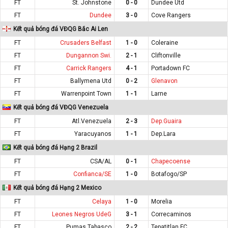
FT
St. Johnstone
0 - 0
Dundee Utd
FT
Dundee
3 - 0
Cove Rangers
Kết quả bóng đá VĐQG Bắc Ai Len
FT
Crusaders Belfast
1 - 0
Coleraine
FT
Dungannon Swi.
2 - 1
Cliftonville
FT
Carrick Rangers
4 - 1
Portadown FC
FT
Ballymena Utd
0 - 2
Glenavon
FT
Warrenpoint Town
1 - 1
Larne
Kết quả bóng đá VĐQG Venezuela
FT
Atl.Venezuela
2 - 3
Dep.Guaira
FT
Yaracuyanos
1 - 1
Dep.Lara
Kết quả bóng đá Hạng 2 Brazil
FT
CSA/AL
0 - 1
Chapecoense
FT
Confianca/SE
1 - 0
Botafogo/SP
Kết quả bóng đá Hạng 2 Mexico
FT
Celaya
1 - 0
Morelia
FT
Leones Negros UdeG
3 - 1
Correcaminos
FT
Pumas Tabasco
2 - 2
Tepatitlan FC