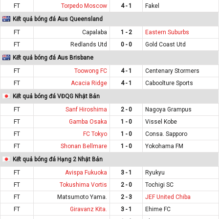
FT
Torpedo Moscow
4 - 1
Fakel
Kết quả bóng đá Aus Queensland
FT
Capalaba
1 - 2
Eastern Suburbs
FT
Redlands Utd
0 - 0
Gold Coast Utd
Kết quả bóng đá Aus Brisbane
FT
Toowong FC
4 - 1
Centenary Stormers
FT
Acacia Ridge
4 - 1
Caboolture Sports
Kết quả bóng đá VĐQG Nhật Bản
FT
Sanf Hiroshima
2 - 0
Nagoya Grampus
FT
Gamba Osaka
1 - 0
Vissel Kobe
FT
FC Tokyo
1 - 0
Consa. Sapporo
FT
Shonan Bellmare
1 - 0
Yokohama FM
Kết quả bóng đá Hạng 2 Nhật Bản
FT
Avispa Fukuoka
3 - 1
Ryukyu
FT
Tokushima Vortis
2 - 0
Tochigi SC
FT
Matsumoto Yama.
2 - 3
JEF United Chiba
FT
Giravanz Kita.
3 - 1
Ehime FC