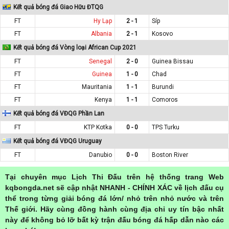
Kết quả bóng đá Giao Hữu ĐTQG
FT
Hy Lạp
2 - 1
Síp
FT
Albania
2 - 1
Kosovo
Kết quả bóng đá Vòng loại African Cup 2021
FT
Senegal
2 - 0
Guinea Bissau
FT
Guinea
1 - 0
Chad
FT
Mauritania
1 - 1
Burundi
FT
Kenya
1 - 1
Comoros
Kết quả bóng đá VĐQG Phần Lan
FT
KTP Kotka
0 - 0
TPS Turku
Kết quả bóng đá VĐQG Uruguay
FT
Danubio
0 - 0
Boston River
Tại chuyên mục Lịch Thi Đấu trên hệ thống trang Web
kqbongda.net sẽ cập nhật NHANH - CHÍNH XÁC về lịch đấu cụ
thể trong từng giải bóng đá lớn/ nhỏ trên nhỏ nước và trên
Thế giới. Hãy cùng đồng hành cùng địa chỉ uy tín bậc nhất
này để không bỏ lỡ bất kỳ trận đấu bóng đá hấp dẫn nào các