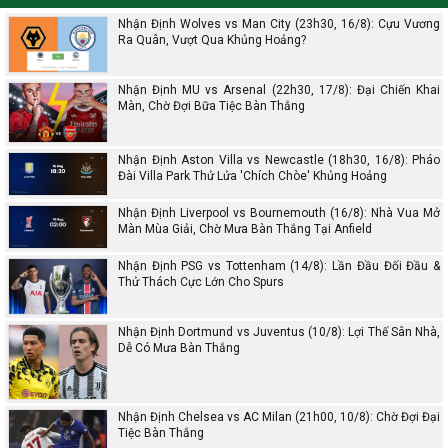
Nhận Định Wolves vs Man City (23h30, 16/8): Cựu Vương
Ra Quân, Vượt Qua Khủng Hoảng?
Nhận Định MU vs Arsenal (22h30, 17/8): Đại Chiến Khai
Màn, Chờ Đợi Bữa Tiệc Bàn Thắng
Nhận Định Aston Villa vs Newcastle (18h30, 16/8): Pháo
Đài Villa Park Thử Lửa 'Chích Chòe' Khủng Hoảng
Nhận Định Liverpool vs Bournemouth (16/8): Nhà Vua Mở
Màn Mùa Giải, Chờ Mưa Bàn Thắng Tại Anfield
Nhận Định PSG vs Tottenham (14/8): Lần Đầu Đối Đầu &
Thử Thách Cực Lớn Cho Spurs
Nhận Định Dortmund vs Juventus (10/8): Lợi Thế Sân Nhà,
Dễ Có Mưa Bàn Thắng
Nhận Định Chelsea vs AC Milan (21h00, 10/8): Chờ Đợi Đại
Tiệc Bàn Thắng