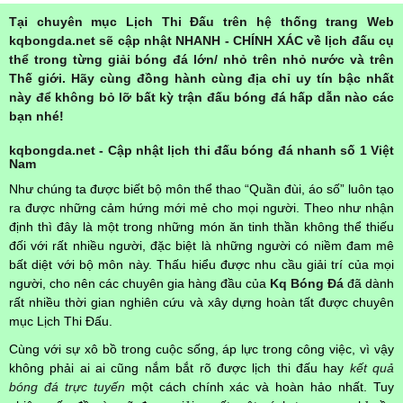
Tại chuyên mục Lịch Thi Đấu trên hệ thống trang Web
kqbongda.net sẽ cập nhật NHANH - CHÍNH XÁC về lịch đấu cụ
thể trong từng giải bóng đá lớn/ nhỏ trên nhỏ nước và trên
Thế giới. Hãy cùng đồng hành cùng địa chỉ uy tín bậc nhất
này để không bỏ lỡ bất kỳ trận đấu bóng đá hấp dẫn nào các
bạn nhé!
kqbongda.net - Cập nhật lịch thi đấu bóng đá nhanh số 1 Việt
Nam
Như chúng ta được biết bộ môn thể thao “Quần đùi, áo số” luôn tạo
ra được những cảm hứng mới mẻ cho mọi người. Theo như nhận
định thì đây là một trong những món ăn tinh thần không thể thiếu
đối với rất nhiều người, đặc biệt là những người có niềm đam mê
bất diệt với bộ môn này. Thấu hiểu được nhu cầu giải trí của mọi
người, cho nên các chuyên gia hàng đầu của
Kq Bóng Đá
đã dành
rất nhiều thời gian nghiên cứu và xây dựng hoàn tất được chuyên
mục Lịch Thi Đấu.
Cùng với sự xô bồ trong cuộc sống, áp lực trong công việc, vì vậy
không phải ai ai cũng nắm bắt rõ được lịch thi đấu hay
kết quả
bóng đá trực tuyến
một cách chính xác và hoàn hảo nhất. Tuy