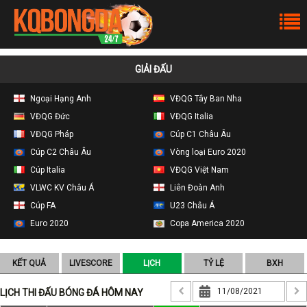
GIẢI ĐẤU
Ngoại Hạng Anh
VĐQG Tây Ban Nha
VĐQG Đức
VĐQG Italia
VĐQG Pháp
Cúp C1 Châu Âu
Cúp C2 Châu Âu
Vòng loại Euro 2020
Cúp Italia
VĐQG Việt Nam
VLWC KV Châu Á
Liên Đoàn Anh
Cúp FA
U23 Châu Á
Euro 2020
Copa America 2020
KẾT QUẢ
LIVESCORE
LỊCH
TỶ LỆ
BXH
LỊCH THI ĐẤU BÓNG ĐÁ HÔM NAY