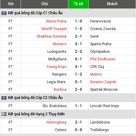
Giờ
Chủ
Tỷ số
Khách
Kết quả bóng đá Cúp C1 Châu Âu
FT
Slavia Praha
1 - 0
Ferencvaros
FT
Sheriff Tiraspol
1 - 0
Crvena Zvezda
FT
Shakhtar Donetsk
2 - 1
Genk
FT
Monaco
3 - 1
Sparta Praha
FT
Ludogorets
2 - 2
Olympiakos
FT
Midtjylland
0 - 1
PSV Eindhoven
FT
Young Boys
3 - 1
CFR Cluj
FT
Rangers
1 - 2
Malmo
FT
Legia Wars.
0 - 1
Dinamo Zagreb
FT
Benfica
2 - 0
Spartak Moscow
Kết quả bóng đá Cúp C2 Châu Âu
FT
Slo. Bratislava
1 - 1
Lincoln Red Imps
Kết quả bóng đá Hạng 2 Thụy Điển
FT
Helsingborg
2 - 1
Landskrona
FT
Osters
0 - 0
Trelleborgs