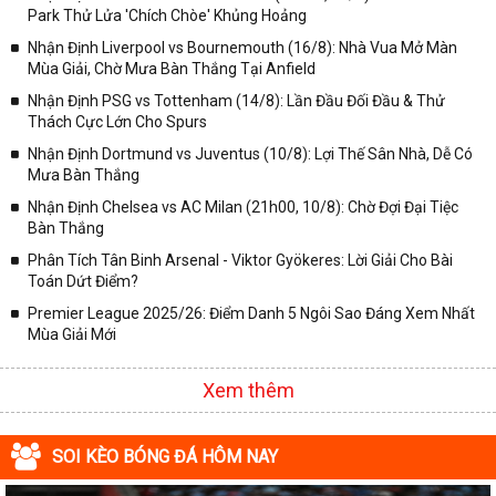
✓ Giải bóng Cúp C1 Châu Âu;
Park Thử Lửa 'Chích Chòe' Khủng Hoảng
✓ Giải Cúp C2 Châu Âu;
Nhận Định Liverpool vs Bournemouth (16/8): Nhà Vua Mở Màn
Mùa Giải, Chờ Mưa Bàn Thắng Tại Anfield
✓ Giải VĐQG Tây Ban Nha;
Nhận Định PSG vs Tottenham (14/8): Lần Đầu Đối Đầu & Thử
✓ VĐQG Đức;
Thách Cực Lớn Cho Spurs
✓ Giải VĐQG Italia;
Nhận Định Dortmund vs Juventus (10/8): Lợi Thế Sân Nhà, Dễ Có
✓ VĐQG Pháp;
Mưa Bàn Thắng
Nhận Định Chelsea vs AC Milan (21h00, 10/8): Chờ Đợi Đại Tiệc
✓ Liên Đoàn Anh;
Bàn Thắng
✓ Cúp FA;
Phân Tích Tân Binh Arsenal - Viktor Gyökeres: Lời Giải Cho Bài
✓ U23 Châu Á;
Toán Dứt Điểm?
✓ Euro 2020;
Premier League 2025/26: Điểm Danh 5 Ngôi Sao Đáng Xem Nhất
Mùa Giải Mới
✓ VLWC KV Châu Á;
✓ Copa America 2020;
Xem thêm
✓ Các giải đấu bóng đá khác.
Vì vậy, đồng hành cùng với chuyên trang
kqbongda.net
các bạn
SOI KÈO BÓNG ĐÁ HÔM NAY
sẽ không bỏ lỡ bất kỳ trận đấu bóng đá nào, đặc biệt là những trận
bóng siêu kinh điển tại các giải bóng đá lớn nhất trên Thế giới. Tại