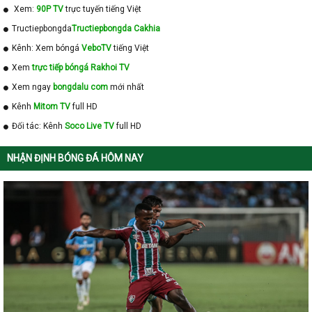
Xem:
90P TV
trực tuyến tiếng Việt
Tructiepbongda
Tructiepbongda Cakhia
Kênh: Xem bóngá
VeboTV
tiếng Việt
Xem
trực tiếp bóngá Rakhoi TV
Xem ngay
bongdalu com
mới nhất
Kênh
Mitom TV
full HD
Đối tác: Kênh
Soco Live TV
full HD
NHẬN ĐỊNH BÓNG ĐÁ HÔM NAY