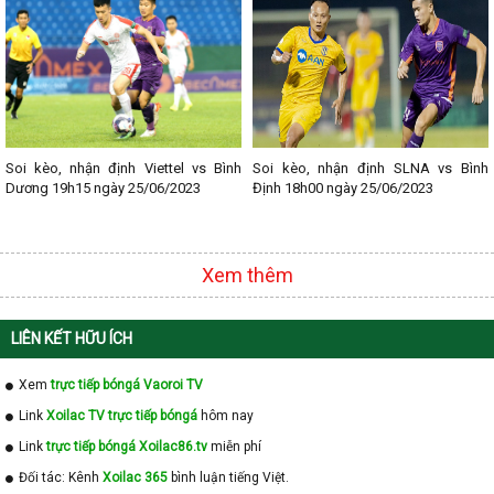
- Lịch thi đấu Cup C1
Soi kèo, nhận định Viettel vs Bình
Soi kèo, nhận định SLNA vs Bình
Dương 19h15 ngày 25/06/2023
Định 18h00 ngày 25/06/2023
Xem thêm
LIÊN KẾT HỮU ÍCH
Xem
trực tiếp bóngá Vaoroi TV
Link
Xoilac TV trực tiếp bóngá
hôm nay
Link
trực tiếp bóngá Xoilac86.tv
miễn phí
Đối tác: Kênh
Xoilac 365
bình luận tiếng Việt.