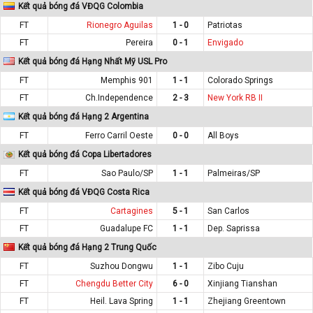
Kết quả bóng đá VĐQG Colombia
FT
Rionegro Aguilas
1 - 0
Patriotas
FT
Pereira
0 - 1
Envigado
Kết quả bóng đá Hạng Nhất Mỹ USL Pro
FT
Memphis 901
1 - 1
Colorado Springs
FT
Ch.Independence
2 - 3
New York RB II
Kết quả bóng đá Hạng 2 Argentina
FT
Ferro Carril Oeste
0 - 0
All Boys
Kết quả bóng đá Copa Libertadores
FT
Sao Paulo/SP
1 - 1
Palmeiras/SP
Kết quả bóng đá VĐQG Costa Rica
FT
Cartagines
5 - 1
San Carlos
FT
Guadalupe FC
1 - 1
Dep. Saprissa
Kết quả bóng đá Hạng 2 Trung Quốc
FT
Suzhou Dongwu
1 - 1
Zibo Cuju
FT
Chengdu Better City
6 - 0
Xinjiang Tianshan
FT
Heil. Lava Spring
1 - 1
Zhejiang Greentown