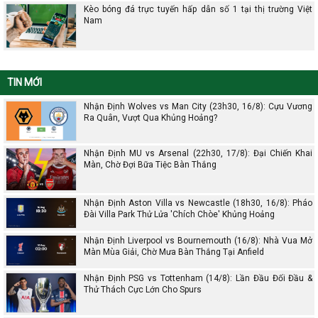
Kèo bóng đá trực tuyến hấp dẫn số 1 tại thị trường Việt
Nam
TIN MỚI
Nhận Định Wolves vs Man City (23h30, 16/8): Cựu Vương
Ra Quân, Vượt Qua Khủng Hoảng?
Nhận Định MU vs Arsenal (22h30, 17/8): Đại Chiến Khai
Màn, Chờ Đợi Bữa Tiệc Bàn Thắng
Nhận Định Aston Villa vs Newcastle (18h30, 16/8): Pháo
Đài Villa Park Thử Lửa 'Chích Chòe' Khủng Hoảng
Nhận Định Liverpool vs Bournemouth (16/8): Nhà Vua Mở
Màn Mùa Giải, Chờ Mưa Bàn Thắng Tại Anfield
Nhận Định PSG vs Tottenham (14/8): Lần Đầu Đối Đầu &
Thử Thách Cực Lớn Cho Spurs