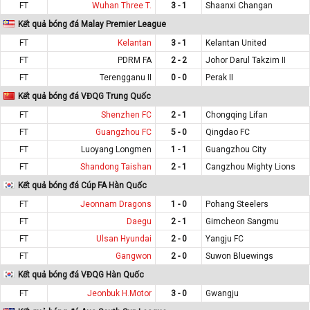
FT
Wuhan Three T.
3 - 1
Shaanxi Changan
Kết quả bóng đá Malay Premier League
FT
Kelantan
3 - 1
Kelantan United
FT
PDRM FA
2 - 2
Johor Darul Takzim II
FT
Terengganu II
0 - 0
Perak II
Kết quả bóng đá VĐQG Trung Quốc
FT
Shenzhen FC
2 - 1
Chongqing Lifan
FT
Guangzhou FC
5 - 0
Qingdao FC
FT
Luoyang Longmen
1 - 1
Guangzhou City
FT
Shandong Taishan
2 - 1
Cangzhou Mighty Lions
Kết quả bóng đá Cúp FA Hàn Quốc
FT
Jeonnam Dragons
1 - 0
Pohang Steelers
FT
Daegu
2 - 1
Gimcheon Sangmu
FT
Ulsan Hyundai
2 - 0
Yangju FC
FT
Gangwon
2 - 0
Suwon Bluewings
Kết quả bóng đá VĐQG Hàn Quốc
FT
Jeonbuk H.Motor
3 - 0
Gwangju