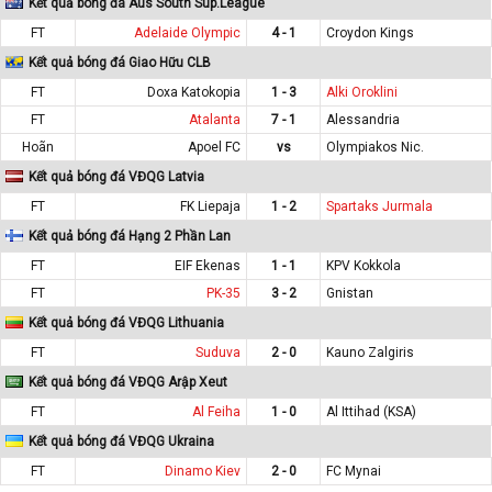
Kết quả bóng đá Aus South Sup.League
FT
Adelaide Olympic
4 - 1
Croydon Kings
Kết quả bóng đá Giao Hữu CLB
FT
Doxa Katokopia
1 - 3
Alki Oroklini
FT
Atalanta
7 - 1
Alessandria
Hoãn
Apoel FC
vs
Olympiakos Nic.
Kết quả bóng đá VĐQG Latvia
FT
FK Liepaja
1 - 2
Spartaks Jurmala
Kết quả bóng đá Hạng 2 Phần Lan
FT
EIF Ekenas
1 - 1
KPV Kokkola
FT
PK-35
3 - 2
Gnistan
Kết quả bóng đá VĐQG Lithuania
FT
Suduva
2 - 0
Kauno Zalgiris
Kết quả bóng đá VĐQG Arập Xeut
FT
Al Feiha
1 - 0
Al Ittihad (KSA)
Kết quả bóng đá VĐQG Ukraina
FT
Dinamo Kiev
2 - 0
FC Mynai