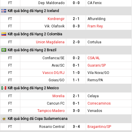
FT
Dep. Maldonado
0 - 0
CA Fenix
Kết quả bóng đá Hạng 2 Iceland
FT
Kordrengir
2 - 1
Afturelding
FT
Vik. Olafsvik
0 - 3
Fram Rey.
Kết quả bóng đá Hạng 2 Colombia
FT
Union Magdalena
2 - 0
Cortulua
Kết quả bóng đá Hạng 2 Brazil
FT
Confianca/SE
0 - 2
CSA/AL
FT
Avai/SC
0 - 1
Guarani/SP
FT
Vasco DG/RJ
1 - 0
Vila Nova/GO
FT
Goias/GO
1 - 1
Remo/PA
Kết quả bóng đá Hạng 2 Mexico
FT
Morelia
2 - 1
Celaya
FT
Cancun FC
0 - 1
Correcaminos
FT
Tampico Madero
3 - 0
Venados
Kết quả bóng đá Copa Sudamericana
FT
Rosario Central
3 - 4
Bragantino/SP