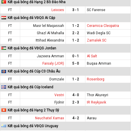
Kết quả bóng đá Hạng 2 Bồ Đào Nha
FT
Leixoes
3 - 1
SC Farense
Kết quả bóng đá VĐQG Ai Cập
FT
Masr lel Maqassah
1 - 2
Ceramica Cleopatra
FT
Ghazl Al Mahalla
2 - 2
Wadi Degla SC
FT
Ittihad Alexandria
1 - 2
Zamalek SC
Kết quả bóng đá VĐQG Jordan
FT
Jazeera Amman
0 - 1
Al Salt
FT
Faisaly (JOR)
5 - 0
Buqaa Amman
Kết quả bóng đá Cúp C3 Châu Âu
FT
Domzale
1 - 2
Rosenborg
Kết quả bóng đá Cúp Iceland
FT
Vestri
4 - 0
Thor Akureyri
FT
Fjolnir
2 - 3
IR Reykjavik
Kết quả bóng đá Hạng 2 Thụy Sỹ
FT
Neuchatel Xamax
4 - 2
Aarau
Kết quả bóng đá VĐQG Uruguay