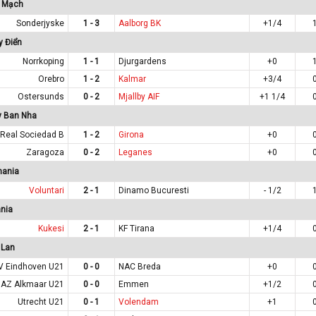
n Mạch
Sonderjyske
1 - 3
Aalborg BK
+1/4
y Điển
Norrkoping
1 - 1
Djurgardens
+0
Orebro
1 - 2
Kalmar
+3/4
Ostersunds
0 - 2
Mjallby AIF
+1 1/4
y Ban Nha
Real Sociedad B
1 - 2
Girona
+0
Zaragoza
0 - 2
Leganes
+0
mania
Voluntari
2 - 1
Dinamo Bucuresti
- 1/2
nia
Kukesi
2 - 1
KF Tirana
+1/4
 Lan
V Eindhoven U21
0 - 0
NAC Breda
+0
AZ Alkmaar U21
0 - 0
Emmen
+1/2
Utrecht U21
0 - 1
Volendam
+1