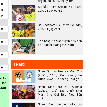
Argentina, 02h00 ngày 10/12
1-0
Soi kèo thơm Croatia vs Brazil,
0-3
22h00 ngày 09/12
0-2
Soi kèo thơm Hà Lan vs Ecuador,
0-0
23h00 ngày 25/11
Kèo bóng đá trực tuyến hấp dẫn
0-0
số 1 tại thị trường Việt Nam
1-0
TIN MỚI
1-0
Nhận Định Wolves vs Man City
(23h30, 16/8): Cựu Vương Ra
NH -
Quân, Vượt Qua Khủng Hoảng?
 Thế
Nhận Định MU vs Arsenal
 đấu
(22h30, 17/8): Đại Chiến Khai
Màn, Chờ Đợi Bữa Tiệc Bàn
Thắng
Nhận Định Aston Villa vs