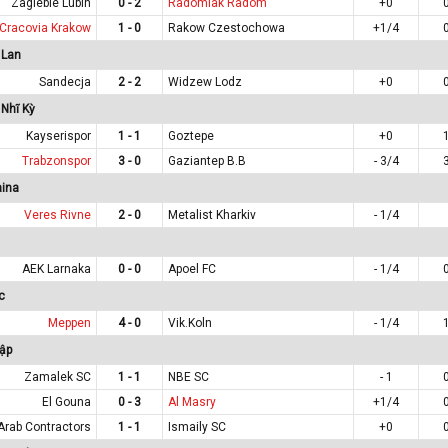
Zaglebie Lubin
0 - 2
Radomiak Radom
+0
Cracovia Krakow
1 - 0
Rakow Czestochowa
+1/4
 Lan
Sandecja
2 - 2
Widzew Lodz
+0
Nhĩ Kỳ
Kayserispor
1 - 1
Goztepe
+0
Trabzonspor
3 - 0
Gaziantep B.B
- 3/4
aina
Veres Rivne
2 - 0
Metalist Kharkiv
- 1/4
AEK Larnaka
0 - 0
Apoel FC
- 1/4
c
Meppen
4 - 0
Vik.Koln
- 1/4
ập
Zamalek SC
1 - 1
NBE SC
- 1
El Gouna
0 - 3
Al Masry
+1/4
Arab Contractors
1 - 1
Ismaily SC
+0