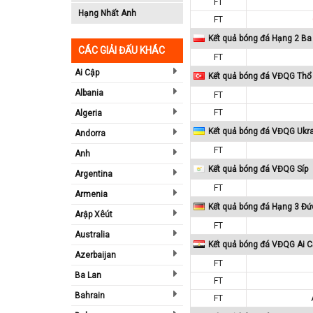
FT
Hạng Nhất Anh
FT
Kết quả bóng đá Hạng 2 Ba
CÁC GIẢI ĐẤU KHÁC
FT
Ai Cập
Kết quả bóng đá VĐQG Thổ 
Albania
FT
FT
Algeria
Kết quả bóng đá VĐQG Ukr
Andorra
FT
Anh
Kết quả bóng đá VĐQG Síp
Argentina
FT
Armenia
Kết quả bóng đá Hạng 3 Đứ
Arập Xêút
FT
Australia
Kết quả bóng đá VĐQG Ai C
Azerbaijan
FT
Ba Lan
FT
Bahrain
FT