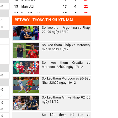
0-0
13
Man Utd
17
-1
22
14
West Ham Utd
17
-8
20
BETWAY - THÔNG TIN KHUYẾN MÃI
0-1
15
Everton
17
-7
17
0-0
Soi kèo thơm Argentina vs Pháp,
16
Crystal Palace
17
-8
16
22h00 ngày 18/12
17
Leicester City
17
-16
14
18
Ipswich
17
-16
12
Soi kèo thơm Pháp vs Morocco,
19
Wolves
17
-13
12
02h00 ngày 15/12
20
Southampton
17
-25
6
Soi kèo thơm Croatia vs
Morocco, 22h00 ngày 17/12
1-0
Soi kèo thơm Morocco vs Bồ Đào
Nha, 22h00 ngày 10/12
1-0
1-1
Soi kèo thơm Anh vs Pháp, 02h00
ngày 11/12
1-0
0-0
Soi kèo thơm Hà Lan vs
0-0