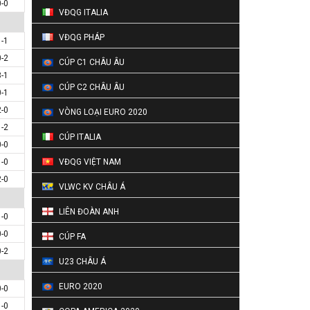
0-0
VĐQG ITALIA
VĐQG PHÁP
1-1
0-2
CÚP C1 CHÂU ÂU
3-1
CÚP C2 CHÂU ÂU
0-1
2-0
VÒNG LOẠI EURO 2020
1-2
CÚP ITALIA
0-0
1-0
VĐQG VIỆT NAM
2-0
VLWC KV CHÂU Á
LIÊN ĐOÀN ANH
1-0
0-0
CÚP FA
0-2
U23 CHÂU Á
EURO 2020
0-0
1-0