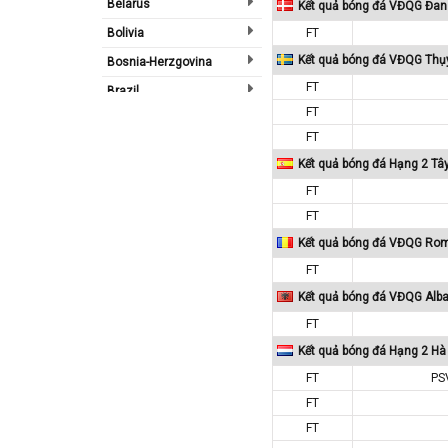
Belarus
Kết quả bóng đá VĐQG Đa
Bolivia
FT
Kết quả bóng đá VĐQG Thụ
Bosnia-Herzgovina
FT
Brazil
FT
Bulgary
FT
Bắc Ireland
Kết quả bóng đá Hạng 2 Tâ
Bắc Mỹ
FT
Bỉ
FT
Bồ Đào Nha
Kết quả bóng đá VĐQG Ro
Campuchia
FT
Canada
Kết quả bóng đá VĐQG Alba
Chi Lê
FT
Kết quả bóng đá Hạng 2 Hà
Châu Phi
FT
PS
Châu Á
FT
Châu Âu
FT
Châu Úc