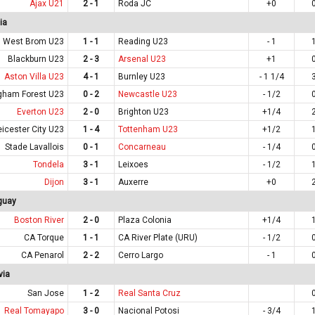
Ajax U21
2 - 1
Roda JC
+0
ia
West Brom U23
1 - 1
Reading U23
- 1
Blackburn U23
2 - 3
Arsenal U23
+1
Aston Villa U23
4 - 1
Burnley U23
- 1 1/4
gham Forest U23
0 - 2
Newcastle U23
- 1/2
Everton U23
2 - 0
Brighton U23
+1/4
eicester City U23
1 - 4
Tottenham U23
+1/2
Stade Lavallois
0 - 1
Concarneau
- 1/4
Tondela
3 - 1
Leixoes
- 1/2
Dijon
3 - 1
Auxerre
+0
guay
Boston River
2 - 0
Plaza Colonia
+1/4
CA Torque
1 - 1
CA River Plate (URU)
- 1/2
CA Penarol
2 - 2
Cerro Largo
- 1
via
San Jose
1 - 2
Real Santa Cruz
Real Tomayapo
3 - 0
Nacional Potosi
- 3/4