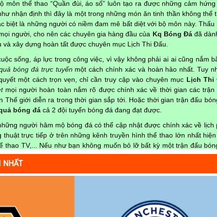
bộ môn thể thao “Quần đùi, áo số” luôn tạo ra được những cảm hứng
hư nhận định thì đây là một trong những món ăn tinh thần không thể t
đặc biệt là những người có niềm đam mê bất diệt với bộ môn này. Thấu 
a mọi người, cho nên các chuyên gia hàng đầu của
Kq Bóng Đá
đã dành
ứu và xây dựng hoàn tất được chuyên mục Lịch Thi Đấu.
uộc sống, áp lực trong công việc, vì vậy không phải ai ai cũng nắm bắ
 quả bóng đá trực tuyến
một cách chính xác và hoàn hảo nhất. Tuy nh
quyết một cách trọn vẹn, chỉ cần truy cập vào chuyên mục
Lịch Thi
t
mọi người hoàn toàn nắm rõ được chính xác về thời gian các trận
 Thế giới diễn ra trong thời gian sắp tới. Hoặc thời gian trận đấu bó
 quả bóng đá
cả 2 đội tuyển bóng đá đang đạt được.
 những người hâm mộ bóng đá có thể cập nhật được chính xác về lịch 
thuật trực tiếp ở trên những kênh truyền hình thể thao lớn nhất hiện
 thao TV,... Nếu như bạn không muốn bỏ lỡ bất kỳ một trận đấu bón
ải, hãy thường xuyên vào chuyên mục
Lịch Thi Đấu
tại chuyên t
I NHẤT
ông tin chính xác nhất nhé!
hật chính xác trong toàn bộ các giải đấu
uyên trang
kqbongda.net
sẽ cập nhanh chóng và chính xác nhất thời 
n ra ở trong từng giải đấu như: