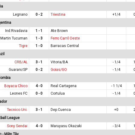
ia
Legnano
0 - 2
Triestina
+1/4
gentina
Ind.Rivadavia
1 - 1
Ate Brown
 Martin Tucuman
1 - 3
Ferro Carril Oeste
Tigre
1 - 0
Barracas Central
zil
CRB/AL
3 - 1
Vitoria/BA
- 1/4
Guarani/SP
0 - 2
Goias/GO
- 1/4
lombia
Boyaca Chico
4 - 0
Real Cartagena
- 1 1/4
Leones FC
0 - 0
Cortulua
- 1/4
ador
Tecnico Uni.
3 - 1
Dep.Cuenca
+0
tball League
Sony Sendai
4 - 0
Maruyasu Okazaki
- 3/4
 - Miền Tây