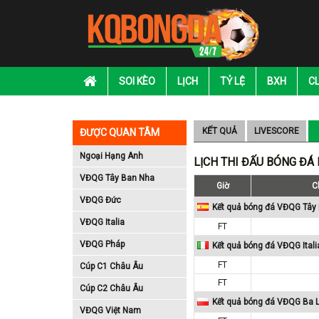
SOI KÈO
LỊCH
TỶ LỆ
BXH
C
KẾT QUẢ
LIVESCORE
ĐƯỢC QUAN TÂM
Ngoại Hạng Anh
LỊCH THI ĐẤU BÓNG ĐÁ
VĐQG Tây Ban Nha
Giờ
C
VĐQG Đức
Kết quả bóng đá VĐQG Tây
VĐQG Italia
FT
VĐQG Pháp
Kết quả bóng đá VĐQG Itali
FT
Cúp C1 Châu Âu
FT
Cúp C2 Châu Âu
Kết quả bóng đá VĐQG Ba 
VĐQG Việt Nam