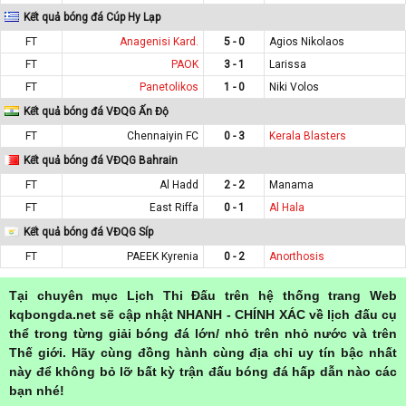
Kết quả bóng đá Cúp Hy Lạp
FT
Anagenisi Kard.
5 - 0
Agios Nikolaos
FT
PAOK
3 - 1
Larissa
FT
Panetolikos
1 - 0
Niki Volos
Kết quả bóng đá VĐQG Ấn Độ
FT
Chennaiyin FC
0 - 3
Kerala Blasters
Kết quả bóng đá VĐQG Bahrain
FT
Al Hadd
2 - 2
Manama
FT
East Riffa
0 - 1
Al Hala
Kết quả bóng đá VĐQG Síp
FT
PAEEK Kyrenia
0 - 2
Anorthosis
Tại chuyên mục Lịch Thi Đấu trên hệ thống trang Web
kqbongda.net sẽ cập nhật NHANH - CHÍNH XÁC về lịch đấu cụ
thể trong từng giải bóng đá lớn/ nhỏ trên nhỏ nước và trên
Thế giới. Hãy cùng đồng hành cùng địa chỉ uy tín bậc nhất
này để không bỏ lỡ bất kỳ trận đấu bóng đá hấp dẫn nào các
bạn nhé!