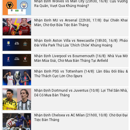
Nhận Định Wolves vs Man City (23h30, 16/8): Cựu Vương
Ra Quân, Vượt Qua Khủng Hoảng?
Nhận Định MU vs Arsenal (22h30, 17/8): Đại Chiến Khai
Màn, Chờ Đợi Bữa Tiệc Bàn Thắng
Nhận Định Aston Villa vs Newcastle (18h30, 16/8): Pháo
Đài Villa Park Thử Lửa 'Chích Chòe' Khủng Hoảng
Nhận Định Liverpool vs Bournemouth (16/8): Nhà Vua Mở
Màn Mùa Giải, Chờ Mưa Bàn Thắng Tại Anfield
Nhận Định PSG vs Tottenham (14/8): Lần Đầu Đối Đầu &
Thử Thách Cực Lớn Cho Spurs
Nhận Định Dortmund vs Juventus (10/8): Lợi Thế Sân Nhà,
Dễ Có Mưa Bàn Thắng
Nhận Định Chelsea vs AC Milan (21h00, 10/8): Chờ Đợi Đại
Tiệc Bàn Thắng