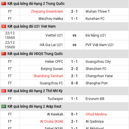
Kết quả bóng đá Hạng 2 Trung Quốc
FT
Zhejiang Greentown
2 - 1
Wuhan Three T.
FT
Meizhou Hakka
1 - 1
Kunshan FC
Kết quả bóng đá U21 Viet Nam
22/12
Viettel U21
vs
Đà Nẵng U21
15h00
22/12
HA Gia Lai U21
vs
PVF Việt Nam U21
15h00
Kết quả bóng đá VĐQG Trung Quốc
FT
Hebei CFFC
1 - 1
Guangzhou City
FT
Beijing Guoan
2 - 2
Shenzhen FC
FT
Shandong Taishan
2 - 1
Changchun Yatai
FT
Guangzhou FC
0 - 0
Shanghai Port
Kết quả bóng đá Hạng 2 Thổ Nhĩ Kỳ
FT
Tuzlaspor
1 - 1
Erzurum BB
Kết quả bóng đá Hạng 2 Arập Xeut
FT
Al Kawkab
0 - 1
Ohud Medina
FT
Al Oruba (KSA)
2 - 1
Al Qadisiya
FT
Sahel (KSA)
1 - 1
Al Akhdood