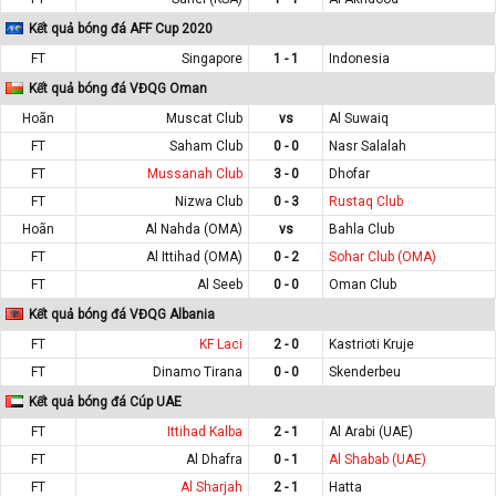
Kết quả bóng đá AFF Cup 2020
FT
Singapore
1 - 1
Indonesia
Kết quả bóng đá VĐQG Oman
Hoãn
Muscat Club
vs
Al Suwaiq
FT
Saham Club
0 - 0
Nasr Salalah
FT
Mussanah Club
3 - 0
Dhofar
FT
Nizwa Club
0 - 3
Rustaq Club
Hoãn
Al Nahda (OMA)
vs
Bahla Club
FT
Al Ittihad (OMA)
0 - 2
Sohar Club (OMA)
FT
Al Seeb
0 - 0
Oman Club
Kết quả bóng đá VĐQG Albania
FT
KF Laci
2 - 0
Kastrioti Kruje
FT
Dinamo Tirana
0 - 0
Skenderbeu
Kết quả bóng đá Cúp UAE
FT
Ittihad Kalba
2 - 1
Al Arabi (UAE)
FT
Al Dhafra
0 - 1
Al Shabab (UAE)
FT
Al Sharjah
2 - 1
Hatta