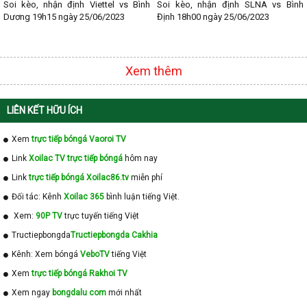
Soi kèo, nhận định Viettel vs Bình
Soi kèo, nhận định SLNA vs Bình
Dương 19h15 ngày 25/06/2023
Định 18h00 ngày 25/06/2023
Xem thêm
LIÊN KẾT HỮU ÍCH
Xem
trực tiếp bóngá Vaoroi TV
Link
Xoilac TV trực tiếp bóngá
hôm nay
Link
trực tiếp bóngá Xoilac86.tv
miễn phí
Đối tác: Kênh
Xoilac 365
bình luận tiếng Việt.
Xem:
90P TV
trực tuyến tiếng Việt
Tructiepbongda
Tructiepbongda Cakhia
Kênh: Xem bóngá
VeboTV
tiếng Việt
Xem
trực tiếp bóngá Rakhoi TV
Xem ngay
bongdalu com
mới nhất