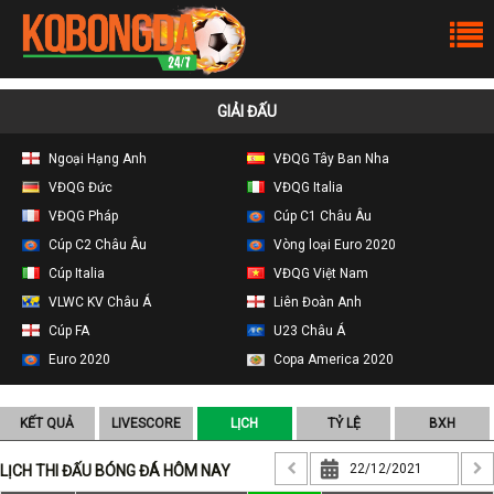
GIẢI ĐẤU
Ngoại Hạng Anh
VĐQG Tây Ban Nha
VĐQG Đức
VĐQG Italia
VĐQG Pháp
Cúp C1 Châu Âu
Cúp C2 Châu Âu
Vòng loại Euro 2020
Cúp Italia
VĐQG Việt Nam
VLWC KV Châu Á
Liên Đoàn Anh
Cúp FA
U23 Châu Á
Euro 2020
Copa America 2020
KẾT QUẢ
LIVESCORE
LỊCH
TỶ LỆ
BXH
LỊCH THI ĐẤU BÓNG ĐÁ HÔM NAY