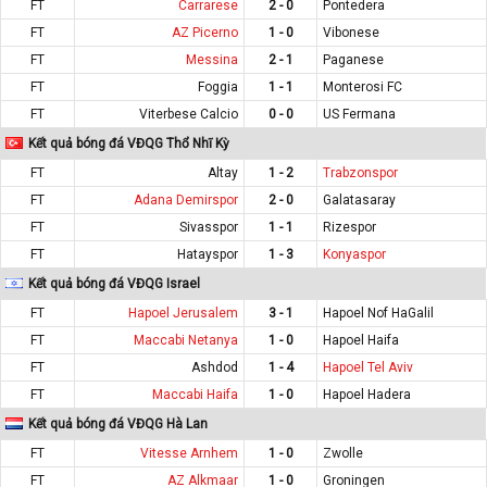
FT
Carrarese
2 - 0
Pontedera
FT
AZ Picerno
1 - 0
Vibonese
FT
Messina
2 - 1
Paganese
FT
Foggia
1 - 1
Monterosi FC
FT
Viterbese Calcio
0 - 0
US Fermana
Kết quả bóng đá VĐQG Thổ Nhĩ Kỳ
FT
Altay
1 - 2
Trabzonspor
FT
Adana Demirspor
2 - 0
Galatasaray
FT
Sivasspor
1 - 1
Rizespor
FT
Hatayspor
1 - 3
Konyaspor
Kết quả bóng đá VĐQG Israel
FT
Hapoel Jerusalem
3 - 1
Hapoel Nof HaGalil
FT
Maccabi Netanya
1 - 0
Hapoel Haifa
FT
Ashdod
1 - 4
Hapoel Tel Aviv
FT
Maccabi Haifa
1 - 0
Hapoel Hadera
Kết quả bóng đá VĐQG Hà Lan
FT
Vitesse Arnhem
1 - 0
Zwolle
FT
AZ Alkmaar
1 - 0
Groningen