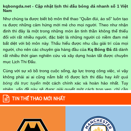
kqbongda.net - Cập nhật lịch thi đấu bóng đá nhanh số 1 Việt
Nam
Như chúng ta được biết bộ môn thể thao “Quần đùi, áo số” luôn tạo
ra được những cảm hứng mới mẻ cho mọi người. Theo như nhận
định thì đây là một trong những món ăn tinh thần không thể thiếu
đối với rất nhiều người, đặc biệt là những người có niềm đam mê
bất diệt với bộ môn này. Thấu hiểu được nhu cầu giải trí của mọi
người, cho nên các chuyên gia hàng đầu của
Kq Bóng Đá
đã dành
rất nhiều thời gian nghiên cứu và xây dựng hoàn tất được chuyên
mục Lịch Thi Đấu.
Cùng với sự xô bồ trong cuộc sống, áp lực trong công việc, vì vậy
không phải ai ai cũng nắm bắt rõ được lịch thi đấu hay
kết quả
bóng đá trực tuyến
một cách chính xác và hoàn hảo nhất. Tuy
nhiên, vấn đề này sẽ được giải quyết một cách trọn vẹn, chỉ cần
truy cập vào chuyên mục
Lịch Thi Đấu
của Website
kqbongda.net
TIN THỂ THAO MỚI NHẤT
mọi người hoàn toàn nắm rõ được chính xác về thời gian các trận
đấu bóng đá Việt Nam hay trên Thế giới diễn ra trong thời gian sắp
tới. Hoặc thời gian trận đấu bóng đá đang diễn ra hiện tại,
kết quả
bóng đá
cả 2 đội tuyển bóng đá đang đạt được.
Không chỉ dừng lại ở đó, những người hâm mộ bóng đá có thể cập