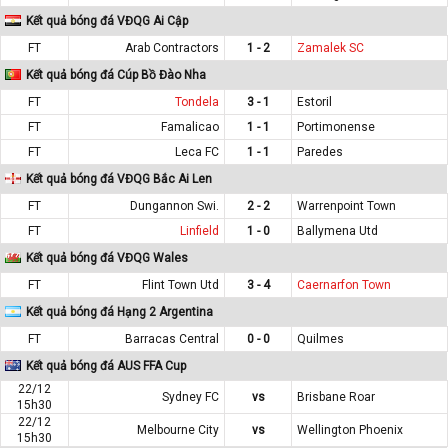
Kết quả bóng đá VĐQG Ai Cập
FT
Arab Contractors
1 - 2
Zamalek SC
Kết quả bóng đá Cúp Bồ Đào Nha
FT
Tondela
3 - 1
Estoril
FT
Famalicao
1 - 1
Portimonense
FT
Leca FC
1 - 1
Paredes
Kết quả bóng đá VĐQG Bắc Ai Len
FT
Dungannon Swi.
2 - 2
Warrenpoint Town
FT
Linfield
1 - 0
Ballymena Utd
Kết quả bóng đá VĐQG Wales
FT
Flint Town Utd
3 - 4
Caernarfon Town
Kết quả bóng đá Hạng 2 Argentina
FT
Barracas Central
0 - 0
Quilmes
Kết quả bóng đá AUS FFA Cup
22/12
Sydney FC
vs
Brisbane Roar
15h30
22/12
Melbourne City
vs
Wellington Phoenix
15h30