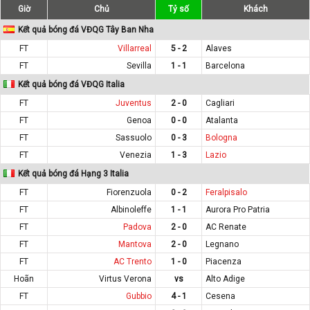
Giờ
Chủ
Tỷ số
Khách
Kết quả bóng đá VĐQG Tây Ban Nha
FT
Villarreal
5 - 2
Alaves
FT
Sevilla
1 - 1
Barcelona
Kết quả bóng đá VĐQG Italia
FT
Juventus
2 - 0
Cagliari
FT
Genoa
0 - 0
Atalanta
FT
Sassuolo
0 - 3
Bologna
FT
Venezia
1 - 3
Lazio
Kết quả bóng đá Hạng 3 Italia
FT
Fiorenzuola
0 - 2
Feralpisalo
FT
Albinoleffe
1 - 1
Aurora Pro Patria
FT
Padova
2 - 0
AC Renate
FT
Mantova
2 - 0
Legnano
FT
AC Trento
1 - 0
Piacenza
Hoãn
Virtus Verona
vs
Alto Adige
FT
Gubbio
4 - 1
Cesena