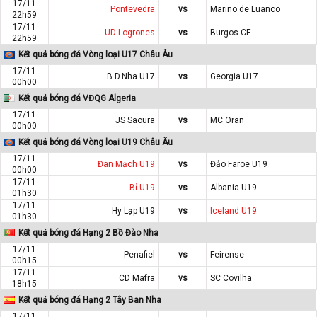
17/11
Pontevedra
vs
Marino de Luanco
22h59
17/11
UD Logrones
vs
Burgos CF
22h59
Kết quả bóng đá Vòng loại U17 Châu Âu
17/11
B.D.Nha U17
vs
Georgia U17
00h00
Kết quả bóng đá VĐQG Algeria
17/11
JS Saoura
vs
MC Oran
00h00
Kết quả bóng đá Vòng loại U19 Châu Âu
17/11
Đan Mạch U19
vs
Đảo Faroe U19
00h00
17/11
Bỉ U19
vs
Albania U19
01h30
17/11
Hy Lạp U19
vs
Iceland U19
01h30
Kết quả bóng đá Hạng 2 Bồ Đào Nha
17/11
Penafiel
vs
Feirense
00h15
17/11
CD Mafra
vs
SC Covilha
18h15
Kết quả bóng đá Hạng 2 Tây Ban Nha
17/11