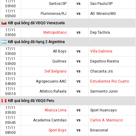
17/11
Santos/SP
vs
Sao Paulo/SP
03h00
17/11
Fluminense/RJ
vs
Atl. Mineiro/MG
05h00
Kết quả bóng đá VĐQG Venezuela
17/11
Metropolitano
vs
Dep.Tachira
03h00
Kết quả bóng đá Hạng 2 Argentina
17/11
All Boys
vs
Villa Dalmine
03h00
17/11
Quilmes
vs
Deportivo Riestra
03h00
17/11
Def.Belgrano
vs
Chacarita Jrs
03h10
17/11
Agropecuario AAC
vs
Estudiantes Rio Cuarto
04h00
17/11
Atletico Rafaela
vs
Sarmiento Junin
05h10
Kết quả bóng đá VĐQG Peru
17/11
Alianza Lima
vs
Sport Huancayo
03h30
17/11
Academia Cantolao
vs
Carlos A. Mannucci
05h45
17/11
Sport Boys
vs
Binacional
08h00