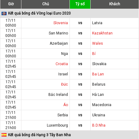
Giờ
Chủ
Tỷ số
Khách
Kết quả bóng đá Vòng loại Euro 2020
17/11
Slovenia
vs
Latvia
00h00
17/11
San Marino
vs
Kazakhstan
00h00
17/11
Azerbaijan
vs
Wales
00h00
17/11
Nga
vs
Bỉ
00h00
17/11
Croatia
vs
Slovakia
02h45
17/11
Israel
vs
Ba Lan
02h45
17/11
Đức
vs
Belarus
02h45
17/11
Bắc Ireland
vs
Hà Lan
02h45
17/11
Áo
vs
Macedonia
02h45
17/11
Serbia
vs
Ukraina
21h00
17/11
Luxembourg
vs
B.D.Nha
21h00
Kết quả bóng đá Hạng 3 Tây Ban Nha