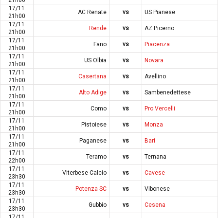
17/11
AC Renate
vs
US Pianese
21h00
17/11
Rende
vs
AZ Picerno
21h00
17/11
Fano
vs
Piacenza
21h00
17/11
US Olbia
vs
Novara
21h00
17/11
Casertana
vs
Avellino
21h00
17/11
Alto Adige
vs
Sambenedettese
21h00
17/11
Como
vs
Pro Vercelli
21h00
17/11
Pistoiese
vs
Monza
21h00
17/11
Paganese
vs
Bari
21h00
17/11
Teramo
vs
Ternana
22h00
17/11
Viterbese Calcio
vs
Cavese
23h30
17/11
Potenza SC
vs
Vibonese
23h30
17/11
Gubbio
vs
Cesena
23h30
17/11