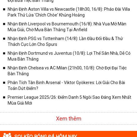
Đợi Bữa Tiệc Bàn Thắng
✓ Giải đấu bóng đá Ngoại hạng Anh;
Nhận Định Aston Villa vs Newcastle (18h30, 16/8): Pháo Đài Villa
✓ Giải bóng Cúp C1 Châu Âu;
Park Thử Lửa 'Chích Chòe' Khủng Hoảng
✓ Giải Cúp C2 Châu Âu;
Nhận Định Liverpool vs Bournemouth (16/8): Nhà Vua Mở Màn
Mùa Giải, Chờ Mưa Bàn Thắng Tại Anfield
✓ Giải VĐQG Tây Ban Nha;
Nhận Định PSG vs Tottenham (14/8): Lần Đầu Đối Đầu & Thử
✓ VĐQG Đức;
Thách Cực Lớn Cho Spurs
✓ Giải VĐQG Italia;
Nhận Định Dortmund vs Juventus (10/8): Lợi Thế Sân Nhà, Dễ Có
✓ VĐQG Pháp;
Mưa Bàn Thắng
Nhận Định Chelsea vs AC Milan (21h00, 10/8): Chờ Đợi Đại Tiệc
✓ Liên Đoàn Anh;
Bàn Thắng
✓ Cúp FA;
Phân Tích Tân Binh Arsenal - Viktor Gyökeres: Lời Giải Cho Bài
✓ U23 Châu Á;
Toán Dứt Điểm?
✓ Euro 2020;
Premier League 2025/26: Điểm Danh 5 Ngôi Sao Đáng Xem Nhất
Mùa Giải Mới
✓ VLWC KV Châu Á;
✓ Copa America 2020;
Xem thêm
✓ Các giải đấu bóng đá khác.
Vì vậy, đồng hành cùng với chuyên trang
kqbongda.net
các bạn
SOI KÈO BÓNG ĐÁ HÔM NAY