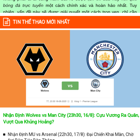
bóng đá trực tuyến
một cách chính xác và hoàn hảo nhất. Tuy
nhiên, vấn đề này sẽ được giải quyết một cách trọn vẹn, chỉ cần
truy cập vào chuyên mục
Lịch Thi Đấu
của Website
kqbongda.net
TIN THỂ THAO MỚI NHẤT
mọi người hoàn toàn nắm rõ được chính xác về thời gian các trận
đấu bóng đá Việt Nam hay trên Thế giới diễn ra trong thời gian sắp
tới. Hoặc thời gian trận đấu bóng đá đang diễn ra hiện tại,
kết quả
bóng đá
cả 2 đội tuyển bóng đá đang đạt được.
Không chỉ dừng lại ở đó, những người hâm mộ bóng đá có thể cập
nhật được chính xác về lịch phát sóng bóng đá được tường thuật
trực tiếp ở trên những kênh truyền hình thể thao lớn nhất hiện nay
như: VTV3, K+, SCTV, Thể thao TV,... Nếu như bạn không muốn
bỏ lỡ bất kỳ một trận đấu bóng đá nào trong từng mùa giải, hãy
thường xuyên vào chuyên mục
Lịch Thi Đấu
tại chuyên trang
Kqbongda
để cập nhật thông tin chính xác nhất nhé!
Lịch thi đấu được cập nhật chính xác trong toàn bộ các giải
đấu
Nhận Định Wolves vs Man City (23h30, 16/8): Cựu Vương Ra Quân,
Tại
Lịch Thi Đấu
của chuyên trang
kqbongda.net
sẽ cập nhanh
Vượt Qua Khủng Hoảng?
chóng và chính xác nhất thời gian từng trận đấu bóng đá diễn ra ở
trong từng giải đấu như:
Nhận Định MU vs Arsenal (22h30, 17/8): Đại Chiến Khai Màn, Chờ