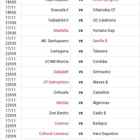
18h00
17/11
Granada II
vs
Villarrubia CF
18h00
17/11
Valladolid II
vs
CD Calahorra
21h30
17/11
Marbella
vs
Yeclano Dep.
22h30
17/11
Atl. Sanluqueno
vs
Sevilla B
22h30
17/11
Cartagena
vs
Talavera
22h59
17/11
UCAM Murcia
vs
Cordoba
22h59
17/11
Sabadell
vs
Gimnastic
22h59
17/11
CF Salmantino
vs
Alaves B
22h59
17/11
Orihuela
vs
Castellon
22h59
17/11
Merida
vs
Algeciras
22h59
17/11
Don Benito
vs
Cadiz B
22h59
17/11
Linense
vs
Badajoz
22h59
17/11
Cultural Leonesa
vs
Haro Deportivo
22h59