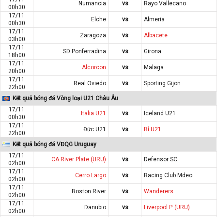
Numancia
vs
Rayo Vallecano
00h30
17/11
Elche
vs
Almeria
00h30
17/11
Zaragoza
vs
Albacete
03h00
17/11
SD Ponferradina
vs
Girona
18h00
17/11
Alcorcon
vs
Malaga
20h00
17/11
Real Oviedo
vs
Sporting Gijon
22h00
Kết quả bóng đá Vòng loại U21 Châu Âu
17/11
Italia U21
vs
Iceland U21
00h30
17/11
Đức U21
vs
Bỉ U21
22h00
Kết quả bóng đá VĐQG Uruguay
17/11
CA River Plate (URU)
vs
Defensor SC
02h00
17/11
Cerro Largo
vs
Racing Club Mdeo
02h00
17/11
Boston River
vs
Wanderers
02h00
17/11
Danubio
vs
Liverpool P. (URU)
02h00