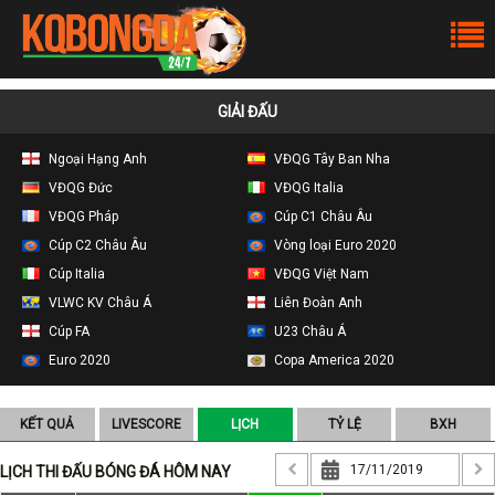
GIẢI ĐẤU
Ngoại Hạng Anh
VĐQG Tây Ban Nha
VĐQG Đức
VĐQG Italia
VĐQG Pháp
Cúp C1 Châu Âu
Cúp C2 Châu Âu
Vòng loại Euro 2020
Cúp Italia
VĐQG Việt Nam
VLWC KV Châu Á
Liên Đoàn Anh
Cúp FA
U23 Châu Á
Euro 2020
Copa America 2020
KẾT QUẢ
LIVESCORE
LỊCH
TỶ LỆ
BXH
LỊCH THI ĐẤU BÓNG ĐÁ HÔM NAY