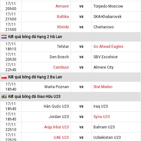
17/11
Armavir
vs
Torpedo Moscow
20h00
17/11
Baltika
vs
SKA-Khabarovsk
21h00
17/11
Khimki
vs
Chertanovo
21h00
Kết quả bóng đá Hạng 2 Hà Lan
17/11
Telstar
vs
Go Ahead Eagles
18h15
17/11
Den Bosch
vs
SBV Excelsior
20h30
17/11
Cambuur
vs
Almere City
22h45
Kết quả bóng đá Hạng 2 Ba Lan
17/11
Warta Poznan
vs
Stal Mielec
18h40
Kết quả bóng đá Giao Hữu U23
17/11
Hàn Quốc U23
vs
Iraq U23
18h45
17/11
Jordan U23
vs
Syria U23
18h45
17/11
Arập Xêut U23
vs
Bahrain U23
22h10
17/11
UAE U23
vs
Uzbekistan U23
22h20