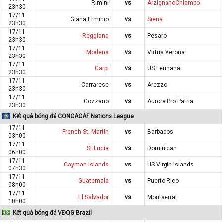
Rimini
vs
ArzignanoChiampo
23h30
17/11
Giana Erminio
vs
Siena
23h30
17/11
Reggiana
vs
Pesaro
23h30
17/11
Modena
vs
Virtus Verona
23h30
17/11
Carpi
vs
US Fermana
23h30
17/11
Carrarese
vs
Arezzo
23h30
17/11
Gozzano
vs
Aurora Pro Patria
23h30
Kết quả bóng đá CONCACAF Nations League
17/11
French St. Martin
vs
Barbados
03h00
17/11
St.Lucia
vs
Dominican
06h00
17/11
Cayman Islands
vs
US Virgin Islands
07h30
17/11
Guatemala
vs
Puerto Rico
08h00
17/11
El Salvador
vs
Montserrat
10h00
Kết quả bóng đá VĐQG Brazil