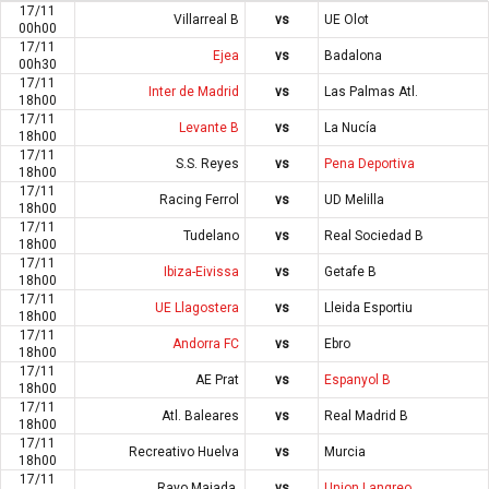
17/11
Villarreal B
vs
UE Olot
00h00
17/11
Ejea
vs
Badalona
00h30
17/11
Inter de Madrid
vs
Las Palmas Atl.
18h00
17/11
Levante B
vs
La Nucía
18h00
17/11
S.S. Reyes
vs
Pena Deportiva
18h00
17/11
Racing Ferrol
vs
UD Melilla
18h00
17/11
Tudelano
vs
Real Sociedad B
18h00
17/11
Ibiza-Eivissa
vs
Getafe B
18h00
17/11
UE Llagostera
vs
Lleida Esportiu
18h00
17/11
Andorra FC
vs
Ebro
18h00
17/11
AE Prat
vs
Espanyol B
18h00
17/11
Atl. Baleares
vs
Real Madrid B
18h00
17/11
Recreativo Huelva
vs
Murcia
18h00
17/11
Rayo Majada.
vs
Union Langreo