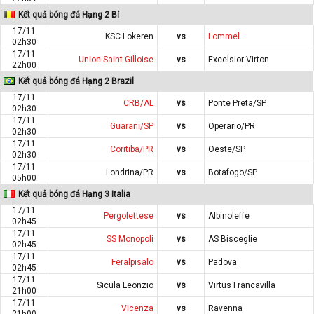
Kết quả bóng đá Hạng 2 Bỉ
17/11
KSC Lokeren
vs
Lommel
02h30
17/11
Union Saint-Gilloise
vs
Excelsior Virton
22h00
Kết quả bóng đá Hạng 2 Brazil
17/11
CRB/AL
vs
Ponte Preta/SP
02h30
17/11
Guarani/SP
vs
Operario/PR
02h30
17/11
Coritiba/PR
vs
Oeste/SP
02h30
17/11
Londrina/PR
vs
Botafogo/SP
05h00
Kết quả bóng đá Hạng 3 Italia
17/11
Pergolettese
vs
Albinoleffe
02h45
17/11
SS Monopoli
vs
AS Bisceglie
02h45
17/11
Feralpisalo
vs
Padova
02h45
17/11
Sicula Leonzio
vs
Virtus Francavilla
21h00
17/11
Vicenza
vs
Ravenna
21h00