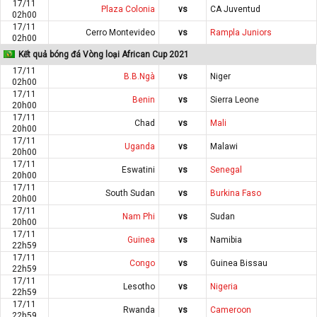
17/11
Plaza Colonia
vs
CA Juventud
02h00
17/11
Cerro Montevideo
vs
Rampla Juniors
02h00
Kết quả bóng đá Vòng loại African Cup 2021
17/11
B.B.Ngà
vs
Niger
02h00
17/11
Benin
vs
Sierra Leone
20h00
17/11
Chad
vs
Mali
20h00
17/11
Uganda
vs
Malawi
20h00
17/11
Eswatini
vs
Senegal
20h00
17/11
South Sudan
vs
Burkina Faso
20h00
17/11
Nam Phi
vs
Sudan
20h00
17/11
Guinea
vs
Namibia
22h59
17/11
Congo
vs
Guinea Bissau
22h59
17/11
Lesotho
vs
Nigeria
22h59
17/11
Rwanda
vs
Cameroon
22h59