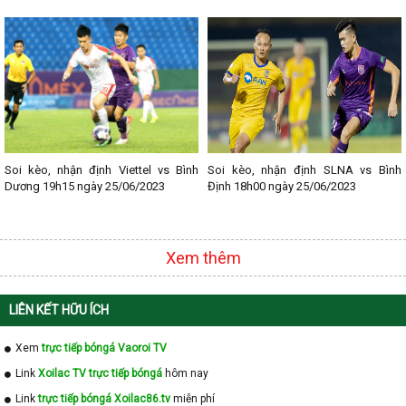
- Lịch thi đấu Serie A
- Lịch thi đấu V - League
- Lịch thi đấu Cup C1
Soi kèo, nhận định Viettel vs Bình
Soi kèo, nhận định SLNA vs Bình
Dương 19h15 ngày 25/06/2023
Định 18h00 ngày 25/06/2023
Xem thêm
LIÊN KẾT HỮU ÍCH
Xem
trực tiếp bóngá Vaoroi TV
Link
Xoilac TV trực tiếp bóngá
hôm nay
Link
trực tiếp bóngá Xoilac86.tv
miễn phí