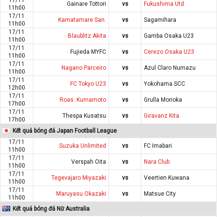
Gainare Tottori
vs
Fukushima Utd
11h00
17/11
Kamatamare San.
vs
Sagamihara
11h00
17/11
Blaublitz Akita
vs
Gamba Osaka U23
11h00
17/11
Fujieda MYFC
vs
Cerezo Osaka U23
11h00
17/11
Nagano Parceiro
vs
Azul Claro Numazu
11h00
17/11
FC Tokyo U23
vs
Yokohama SCC
12h00
17/11
Roas. Kumamoto
vs
Grulla Morioka
17h00
17/11
Thespa Kusatsu
vs
Giravanz Kita.
17h00
Kết quả bóng đá Japan Football League
17/11
Suzuka Unlimited
vs
FC Imabari
11h00
17/11
Verspah Oita
vs
Nara Club
11h00
17/11
Tegevajaro Miyazaki
vs
Veertien Kuwana
11h00
17/11
Maruyasu Okazaki
vs
Matsue City
11h00
Kết quả bóng đá Nữ Australia