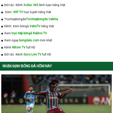
Đối tác: Kênh
Xoilac 365
bình luận tiếng Việt.
Xem:
90P TV
trực tuyến tiếng Việt
Tructiepbongda
Tructiepbongda Cakhia
Kênh: Xem bóngá
VeboTV
tiếng Việt
Xem
trực tiếp bóngá Rakhoi TV
Xem ngay
bongdalu com
mới nhất
Kênh
Mitom TV
full HD
Đối tác: Kênh
Soco Live TV
full HD
NHẬN ĐỊNH BÓNG ĐÁ HÔM NAY