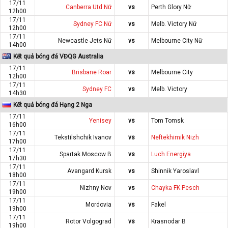
17/11
Canberra Utd Nữ
vs
Perth Glory Nữ
12h00
17/11
Sydney FC Nữ
vs
Melb. Victory Nữ
12h00
17/11
Newcastle Jets Nữ
vs
Melbourne City Nữ
14h00
Kết quả bóng đá VĐQG Australia
17/11
Brisbane Roar
vs
Melbourne City
12h00
17/11
Sydney FC
vs
Melb. Victory
14h30
Kết quả bóng đá Hạng 2 Nga
17/11
Yenisey
vs
Tom Tomsk
16h00
17/11
Tekstilshchik Ivanov
vs
Neftekhimik Nizh
17h00
17/11
Spartak Moscow B
vs
Luch Energiya
17h30
17/11
Avangard Kursk
vs
Shinnik Yaroslavl
18h00
17/11
Nizhny Nov
vs
Chayka FK Pesch
19h00
17/11
Mordovia
vs
Fakel
19h00
17/11
Rotor Volgograd
vs
Krasnodar B
19h00