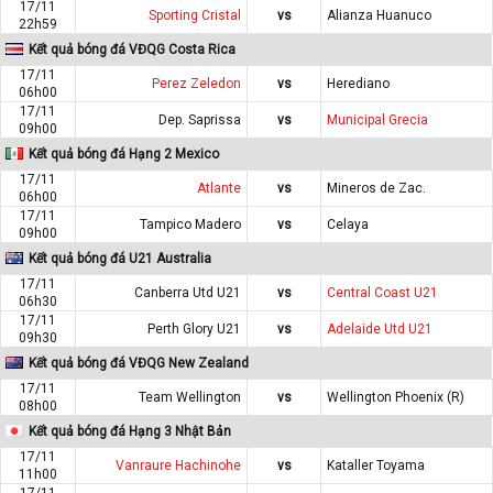
17/11
Sporting Cristal
vs
Alianza Huanuco
22h59
Kết quả bóng đá VĐQG Costa Rica
17/11
Perez Zeledon
vs
Herediano
06h00
17/11
Dep. Saprissa
vs
Municipal Grecia
09h00
Kết quả bóng đá Hạng 2 Mexico
17/11
Atlante
vs
Mineros de Zac.
06h00
17/11
Tampico Madero
vs
Celaya
09h00
Kết quả bóng đá U21 Australia
17/11
Canberra Utd U21
vs
Central Coast U21
06h30
17/11
Perth Glory U21
vs
Adelaide Utd U21
09h30
Kết quả bóng đá VĐQG New Zealand
17/11
Team Wellington
vs
Wellington Phoenix (R)
08h00
Kết quả bóng đá Hạng 3 Nhật Bản
17/11
Vanraure Hachinohe
vs
Kataller Toyama
11h00
17/11