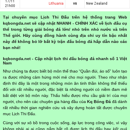
17/11
Lithuania
vs
New Zealand
21h00
Tại chuyên mục Lịch Thi Đấu trên hệ thống trang Web
kqbongda.net sẽ cập nhật NHANH - CHÍNH XÁC về lịch đấu cụ
thể trong từng giải bóng đá lớn/ nhỏ trên nhỏ nước và trên
Thế giới. Hãy cùng đồng hành cùng địa chỉ uy tín bậc nhất
này để không bỏ lỡ bất kỳ trận đấu bóng đá hấp dẫn nào các
bạn nhé!
kqbongda.net - Cập nhật lịch thi đấu bóng đá nhanh số 1 Việt
Nam
Như chúng ta được biết bộ môn thể thao “Quần đùi, áo số” luôn tạo
ra được những cảm hứng mới mẻ cho mọi người. Theo như nhận
định thì đây là một trong những món ăn tinh thần không thể thiếu
đối với rất nhiều người, đặc biệt là những người có niềm đam mê
bất diệt với bộ môn này. Thấu hiểu được nhu cầu giải trí của mọi
người, cho nên các chuyên gia hàng đầu của
Kq Bóng Đá
đã dành
rất nhiều thời gian nghiên cứu và xây dựng hoàn tất được chuyên
mục Lịch Thi Đấu.
Cùng với sự xô bồ trong cuộc sống, áp lực trong công việc, vì vậy
không phải ai ai cũng nắm bắt rõ được lịch thi đấu hay
kết quả