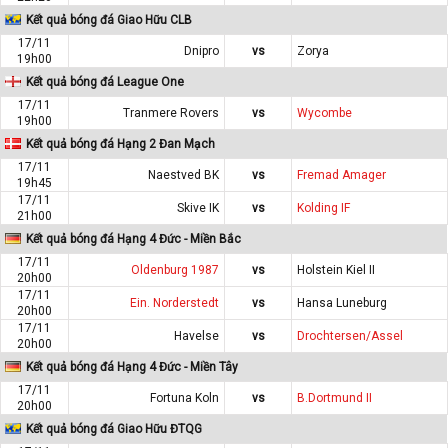
Kết quả bóng đá Giao Hữu CLB
17/11
Dnipro
vs
Zorya
19h00
Kết quả bóng đá League One
17/11
Tranmere Rovers
vs
Wycombe
19h00
Kết quả bóng đá Hạng 2 Đan Mạch
17/11
Naestved BK
vs
Fremad Amager
19h45
17/11
Skive IK
vs
Kolding IF
21h00
Kết quả bóng đá Hạng 4 Đức - Miền Bắc
17/11
Oldenburg 1987
vs
Holstein Kiel II
20h00
17/11
Ein. Norderstedt
vs
Hansa Luneburg
20h00
17/11
Havelse
vs
Drochtersen/Assel
20h00
Kết quả bóng đá Hạng 4 Đức - Miền Tây
17/11
Fortuna Koln
vs
B.Dortmund II
20h00
Kết quả bóng đá Giao Hữu ĐTQG