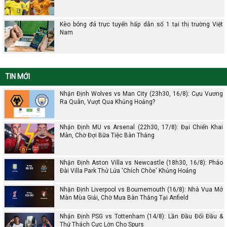
Kèo bóng đá trực tuyến hấp dẫn số 1 tại thị trường Việt
Nam
TIN MỚI
Nhận Định Wolves vs Man City (23h30, 16/8): Cựu Vương
Ra Quân, Vượt Qua Khủng Hoảng?
Nhận Định MU vs Arsenal (22h30, 17/8): Đại Chiến Khai
Màn, Chờ Đợi Bữa Tiệc Bàn Thắng
Nhận Định Aston Villa vs Newcastle (18h30, 16/8): Pháo
Đài Villa Park Thử Lửa 'Chích Chòe' Khủng Hoảng
Nhận Định Liverpool vs Bournemouth (16/8): Nhà Vua Mở
Màn Mùa Giải, Chờ Mưa Bàn Thắng Tại Anfield
Nhận Định PSG vs Tottenham (14/8): Lần Đầu Đối Đầu &
Thử Thách Cực Lớn Cho Spurs