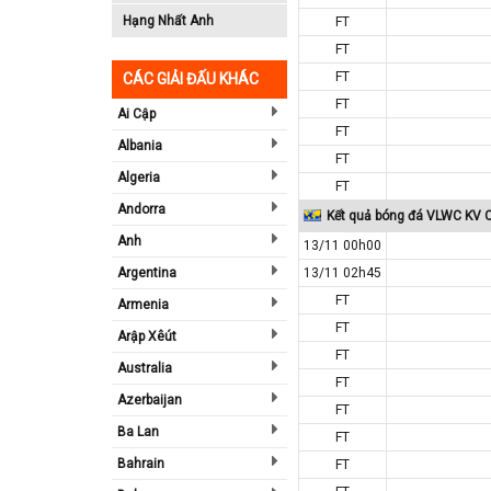
Hạng Nhất Anh
FT
FT
FT
CÁC GIẢI ĐẤU KHÁC
FT
Ai Cập
FT
Albania
FT
Algeria
FT
Andorra
Kết quả bóng đá VLWC KV 
Anh
13/11 00h00
Argentina
13/11 02h45
FT
Armenia
FT
Arập Xêút
FT
Australia
FT
Azerbaijan
FT
Ba Lan
FT
Bahrain
FT