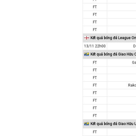
Paraguay
FT
Peru
FT
Pháp
FT
Phần Lan
FT
Kết quả bóng đá League O
Qatar
13/11 22h00
D
Quốc Tế
Kết quả bóng đá Giao Hữu 
Rumany
FT
Ga
San Marino
FT
Scotland
FT
Serbia
FT
Rak
Singapore
FT
Slovakia
FT
FT
Slovenia
FT
Syria
Kết quả bóng đá Giao Hữu 
Séc
FT
Síp