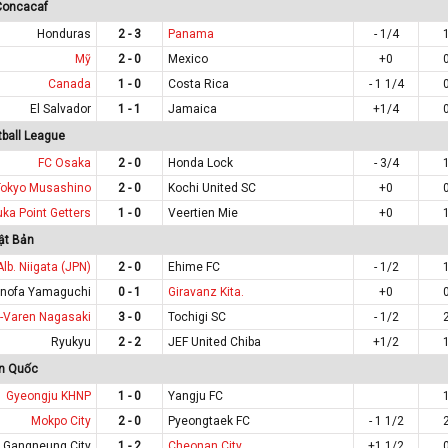
Concacaf
Honduras
2 - 3
Panama
- 1/4
Mỹ
2 - 0
Mexico
+0
Canada
1 - 0
Costa Rica
- 1 1/4
El Salvador
1 - 1
Jamaica
+1/4
tball League
FC Osaka
2 - 0
Honda Lock
- 3/4
Tokyo Musashino
2 - 0
Kochi United SC
+0
ka Point Getters
1 - 0
Veertien Mie
+0
ật Bản
Alb. Niigata (JPN)
2 - 0
Ehime FC
- 1/2
nofa Yamaguchi
0 - 1
Giravanz Kita.
+0
-Varen Nagasaki
3 - 0
Tochigi SC
- 1/2
Ryukyu
2 - 2
JEF United Chiba
+1/2
àn Quốc
Gyeongju KHNP
1 - 0
Yangju FC
Mokpo City
2 - 0
Pyeongtaek FC
- 1 1/2
Gangneung City
1 - 2
Cheonan City
+1 1/2