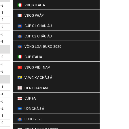
VĐQG ITALIA
0-3
0-1
VĐQG PHÁP
2-2
CÚP C1 CHÂU ÂU
0-2
0-0
CÚP C2 CHÂU ÂU
0-1
VÒNG LOẠI EURO 2020
0-0
CÚP ITALIA
0-0
VĐQG VIỆT NAM
1-3
VLWC KV CHÂU Á
0-1
LIÊN ĐOÀN ANH
2-1
CÚP FA
3-0
0-2
U23 CHÂU Á
0-1
EURO 2020
0-0