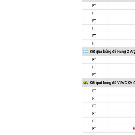
FT
Colombia
FT
T
Costa Rica
FT
Croatia
FT
Ecuador
FT
Estonia
FT
Georgia
Kết quả bóng đá Hạng 2 Ar
Gibralta
FT
Honduras
FT
FT
Hungary
Kết quả bóng đá VLWC KV 
Hy Lạp
FT
Hà Lan
FT
Hàn Quốc
FT
Hồng Kông
FT
Iceland
FT
Indonesia
FT
E