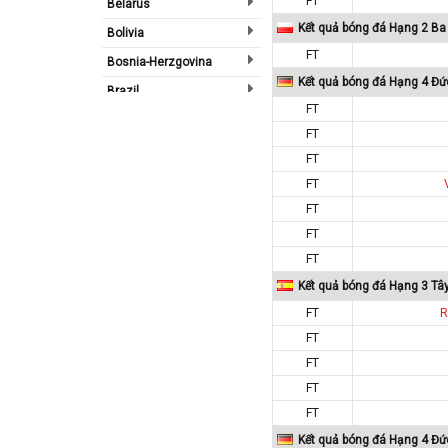
FT
Belarus
Kết quả bóng đá Hạng 2 Ba
Bolivia
FT
Bosnia-Herzgovina
Kết quả bóng đá Hạng 4 Đức
Brazil
FT
Bulgary
FT
Bắc Ireland
FT
Bắc Mỹ
FT
Bỉ
FT
FT
Bồ Đào Nha
FT
Campuchia
Kết quả bóng đá Hạng 3 Tâ
Canada
FT
R
Chi Lê
FT
Châu Phi
FT
Châu Á
FT
Châu Âu
FT
Châu Úc
Kết quả bóng đá Hạng 4 Đứ