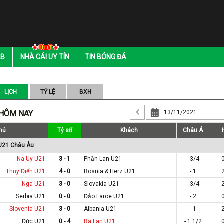
LB
NHÀ CÁI UY TÍN
TIN BÓNG ĐÁ
LỊCH
TỶ LỆ
BXH
 HÔM NAY
hủ
Tỷ số
Khách
Châu Á
 U21 Châu Âu
Na Uy U21
3 - 1
Phần Lan U21
- 3/4
Thụy Điển U21
4 - 0
Bosnia & Herz U21
- 1
Nga U21
3 - 0
Slovakia U21
- 3/4
Serbia U21
0 - 0
Đảo Faroe U21
- 2
Slovenia U21
3 - 0
Albania U21
- 1
Đức U21
0 - 4
Ba Lan U21
- 1 1/2