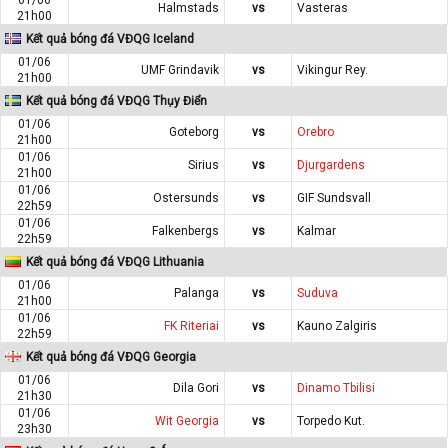
Halmstads
vs
Vasteras
21h00
Kết quả bóng đá VĐQG Iceland
01/06
UMF Grindavik
vs
Vikingur Rey.
21h00
Kết quả bóng đá VĐQG Thụy Điển
01/06
Goteborg
vs
Orebro
21h00
01/06
Sirius
vs
Djurgardens
21h00
01/06
Ostersunds
vs
GIF Sundsvall
22h59
01/06
Falkenbergs
vs
Kalmar
22h59
Kết quả bóng đá VĐQG Lithuania
01/06
Palanga
vs
Suduva
21h00
01/06
FK Riteriai
vs
Kauno Zalgiris
22h59
Kết quả bóng đá VĐQG Georgia
01/06
Dila Gori
vs
Dinamo Tbilisi
21h30
01/06
Wit Georgia
vs
Torpedo Kut.
23h30