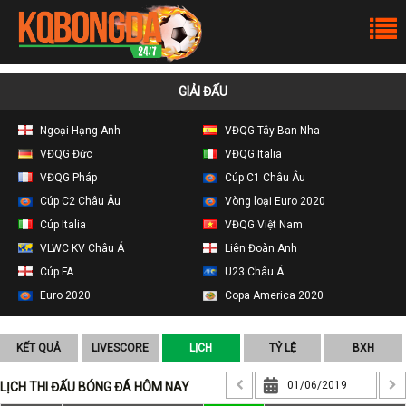
GIẢI ĐẤU
Ngoại Hạng Anh
VĐQG Tây Ban Nha
VĐQG Đức
VĐQG Italia
VĐQG Pháp
Cúp C1 Châu Âu
Cúp C2 Châu Âu
Vòng loại Euro 2020
Cúp Italia
VĐQG Việt Nam
VLWC KV Châu Á
Liên Đoàn Anh
Cúp FA
U23 Châu Á
Euro 2020
Copa America 2020
KẾT QUẢ
LIVESCORE
LỊCH
TỶ LỆ
BXH
LỊCH THI ĐẤU BÓNG ĐÁ HÔM NAY