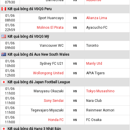
07h30
Kết quả bóng đá VĐQG Peru
01/06
Sport Huancayo
vs
Alianza Lima
08h00
01/06
Molinos El Pirata
vs
Ayacucho FC
22h59
Kết quả bóng đá VĐQG Mỹ
01/06
Vancouver WC
vs
Toronto
09h00
Kết quả bóng đá Aus New South Wales
01/06
Sydney FC U21
vs
Manly Utd
10h00
01/06
Wollongong United
vs
APIA Tigers
12h00
Kết quả bóng đá Japan Football League
01/06
Maruyasu Okazaki
vs
Tokyo Musashino
11h00
01/06
Sony Sendai
vs
Nara Club
11h00
01/06
Tegevajaro Miyazaki
vs
Reinmeer Aomori
11h00
01/06
Honda FC
vs
FC Osaka
11h00
Kết quả bóng đá Hạng 3 Nhật Bản