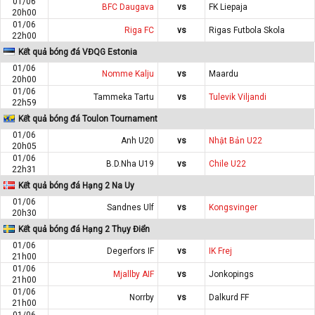
01/06
BFC Daugava
vs
FK Liepaja
20h00
01/06
Riga FC
vs
Rigas Futbola Skola
22h00
Kết quả bóng đá VĐQG Estonia
01/06
Nomme Kalju
vs
Maardu
20h00
01/06
Tammeka Tartu
vs
Tulevik Viljandi
22h59
Kết quả bóng đá Toulon Tournament
01/06
Anh U20
vs
Nhật Bản U22
20h05
01/06
B.D.Nha U19
vs
Chile U22
22h31
Kết quả bóng đá Hạng 2 Na Uy
01/06
Sandnes Ulf
vs
Kongsvinger
20h30
Kết quả bóng đá Hạng 2 Thụy Điển
01/06
Degerfors IF
vs
IK Frej
21h00
01/06
Mjallby AIF
vs
Jonkopings
21h00
01/06
Norrby
vs
Dalkurd FF
21h00
01/06