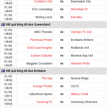
Cockburn City
vs
Bayswater City
14h00
01/06
ECU Joondalup
vs
Armadale SC
14h00
01/06
Stirling Lions
vs
Balcatta
14h00
Kết quả bóng đá Aus Queensland
01/06
SWQ Thunder
vs
Olympic FC QLD
14h00
01/06
Peninsula Power
vs
Brisbane Strikers
14h00
01/06
Gold Coast Knights
vs
Redlands Utd
15h30
01/06
Eastern Suburbs
vs
Moreton Bay Utd
16h00
01/06
Magpies Crusaders
vs
Western Pride
16h00
Kết quả bóng đá Aus Brisbane
01/06
The Gap
vs
Acacia Ridge
14h00
01/06
Grange Thistle
vs
UQ FC
14h30
01/06
Caboolture Sports
vs
Albany Creek
15h15
01/06
Toowong FC
vs
Centenary Stormers
16h00