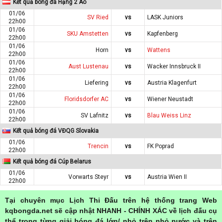
Kết quả bóng đá Hạng 2 Áo
01/06
SV Ried
vs
LASK Juniors
22h00
01/06
SKU Amstetten
vs
Kapfenberg
22h00
01/06
Horn
vs
Wattens
22h00
01/06
Aust Lustenau
vs
Wacker Innsbruck II
22h00
01/06
Liefering
vs
Austria Klagenfurt
22h00
01/06
Floridsdorfer AC
vs
Wiener Neustadt
22h00
01/06
SV Lafnitz
vs
Blau Weiss Linz
22h00
Kết quả bóng đá VĐQG Slovakia
01/06
Trencin
vs
FK Poprad
22h00
Kết quả bóng đá Cúp Belarus
01/06
Vorwarts Steyr
vs
Austria Wien II
22h00
Tại chuyên mục Lịch Thi Đấu trên hệ thống trang Web
kqbongda.net sẽ cập nhật NHANH - CHÍNH XÁC về lịch đấu cụ
thể trong từng giải bóng đá lớn/ nhỏ trên nhỏ nước và trên