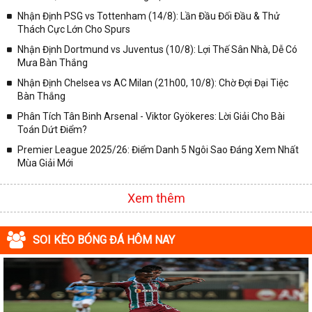
Nhận Định PSG vs Tottenham (14/8): Lần Đầu Đối Đầu & Thử
✓ VĐQG Đức;
Thách Cực Lớn Cho Spurs
✓ Giải VĐQG Italia;
Nhận Định Dortmund vs Juventus (10/8): Lợi Thế Sân Nhà, Dễ Có
✓ VĐQG Pháp;
Mưa Bàn Thắng
Nhận Định Chelsea vs AC Milan (21h00, 10/8): Chờ Đợi Đại Tiệc
✓ Liên Đoàn Anh;
Bàn Thắng
✓ Cúp FA;
Phân Tích Tân Binh Arsenal - Viktor Gyökeres: Lời Giải Cho Bài
✓ U23 Châu Á;
Toán Dứt Điểm?
✓ Euro 2020;
Premier League 2025/26: Điểm Danh 5 Ngôi Sao Đáng Xem Nhất
Mùa Giải Mới
✓ VLWC KV Châu Á;
✓ Copa America 2020;
Xem thêm
✓ Các giải đấu bóng đá khác.
Vì vậy, đồng hành cùng với chuyên trang
kqbongda.net
các bạn
SOI KÈO BÓNG ĐÁ HÔM NAY
sẽ không bỏ lỡ bất kỳ trận đấu bóng đá nào, đặc biệt là những trận
bóng siêu kinh điển tại các giải bóng đá lớn nhất trên Thế giới. Tại
đây, mọi người sẽ có thể khai thác thêm được rất nhiều những
thông tin liên quan đến trận đấu bóng đá sắp diễn ra như: