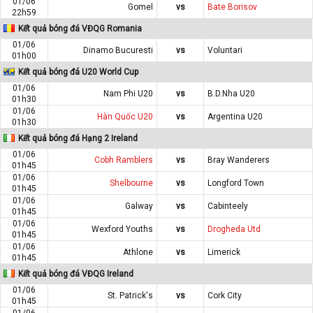
01/06
Gomel
vs
Bate Borisov
22h59
Kết quả bóng đá VĐQG Romania
01/06
Dinamo Bucuresti
vs
Voluntari
01h00
Kết quả bóng đá U20 World Cup
01/06
Nam Phi U20
vs
B.D.Nha U20
01h30
01/06
Hàn Quốc U20
vs
Argentina U20
01h30
Kết quả bóng đá Hạng 2 Ireland
01/06
Cobh Ramblers
vs
Bray Wanderers
01h45
01/06
Shelbourne
vs
Longford Town
01h45
01/06
Galway
vs
Cabinteely
01h45
01/06
Wexford Youths
vs
Drogheda Utd
01h45
01/06
Athlone
vs
Limerick
01h45
Kết quả bóng đá VĐQG Ireland
01/06
St. Patrick's
vs
Cork City
01h45
01/06