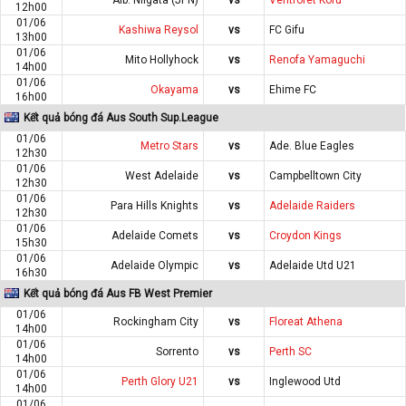
12h00
01/06
Kashiwa Reysol
vs
FC Gifu
13h00
01/06
Mito Hollyhock
vs
Renofa Yamaguchi
14h00
01/06
Okayama
vs
Ehime FC
16h00
Kết quả bóng đá Aus South Sup.League
01/06
Metro Stars
vs
Ade. Blue Eagles
12h30
01/06
West Adelaide
vs
Campbelltown City
12h30
01/06
Para Hills Knights
vs
Adelaide Raiders
12h30
01/06
Adelaide Comets
vs
Croydon Kings
15h30
01/06
Adelaide Olympic
vs
Adelaide Utd U21
16h30
Kết quả bóng đá Aus FB West Premier
01/06
Rockingham City
vs
Floreat Athena
14h00
01/06
Sorrento
vs
Perth SC
14h00
01/06
Perth Glory U21
vs
Inglewood Utd
14h00
01/06