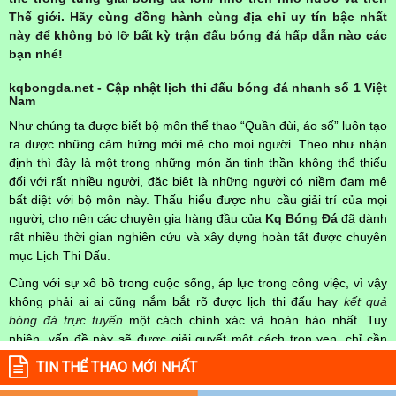
Thế giới. Hãy cùng đồng hành cùng địa chỉ uy tín bậc nhất
này để không bỏ lỡ bất kỳ trận đấu bóng đá hấp dẫn nào các
bạn nhé!
kqbongda.net - Cập nhật lịch thi đấu bóng đá nhanh số 1 Việt
Nam
Như chúng ta được biết bộ môn thể thao “Quần đùi, áo số” luôn tạo
ra được những cảm hứng mới mẻ cho mọi người. Theo như nhận
định thì đây là một trong những món ăn tinh thần không thể thiếu
đối với rất nhiều người, đặc biệt là những người có niềm đam mê
bất diệt với bộ môn này. Thấu hiểu được nhu cầu giải trí của mọi
người, cho nên các chuyên gia hàng đầu của
Kq Bóng Đá
đã dành
rất nhiều thời gian nghiên cứu và xây dựng hoàn tất được chuyên
mục Lịch Thi Đấu.
Cùng với sự xô bồ trong cuộc sống, áp lực trong công việc, vì vậy
không phải ai ai cũng nắm bắt rõ được lịch thi đấu hay
kết quả
bóng đá trực tuyến
một cách chính xác và hoàn hảo nhất. Tuy
nhiên, vấn đề này sẽ được giải quyết một cách trọn vẹn, chỉ cần
truy cập vào chuyên mục
Lịch Thi Đấu
của Website
kqbongda.net
TIN THỂ THAO MỚI NHẤT
mọi người hoàn toàn nắm rõ được chính xác về thời gian các trận
đấu bóng đá Việt Nam hay trên Thế giới diễn ra trong thời gian sắp