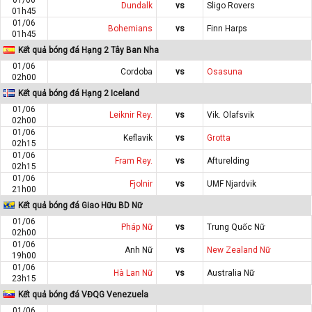
Dundalk
vs
Sligo Rovers
01h45
01/06
Bohemians
vs
Finn Harps
01h45
Kết quả bóng đá Hạng 2 Tây Ban Nha
01/06
Cordoba
vs
Osasuna
02h00
Kết quả bóng đá Hạng 2 Iceland
01/06
Leiknir Rey.
vs
Vik. Olafsvik
02h00
01/06
Keflavik
vs
Grotta
02h15
01/06
Fram Rey.
vs
Afturelding
02h15
01/06
Fjolnir
vs
UMF Njardvik
21h00
Kết quả bóng đá Giao Hữu BD Nữ
01/06
Pháp Nữ
vs
Trung Quốc Nữ
02h00
01/06
Anh Nữ
vs
New Zealand Nữ
19h00
01/06
Hà Lan Nữ
vs
Australia Nữ
23h15
Kết quả bóng đá VĐQG Venezuela
01/06