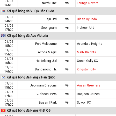
01/06
North Pine
vs
Taringa Rovers
16h15
Kết quả bóng đá VĐQG Hàn Quốc
01/06
Jeju Utd
vs
Ulsan Hyundai
14h00
01/06
Seongnam
vs
Incheon Utd
17h00
Kết quả bóng đá Aus Victoria
01/06
Port Melbourne
vs
Avondale Heights
15h00
01/06
Altona Magic
vs
Melb. Knights
15h00
01/06
Heidelberg Utd
vs
Green Gully SC
15h00
01/06
Dandenong Th.
vs
Kingston City
16h00
Kết quả bóng đá Hạng 2 Hàn Quốc
01/06
Jeonnam Dragons
vs
Ansan Greeners
15h00
01/06
Bucheon 1995
vs
Daejeon Citizen
17h00
01/06
Busan I'Park
vs
Suwon FC
17h00
Kết quả bóng đá Hạng Nhất QG