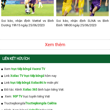
Soi kèo, nhận định Viettel vs Bình
Soi kèo, nhận định SLNA vs Bình
Dương 19h15 ngày 25/06/2023
Định 18h00 ngày 25/06/2023
Xem thêm
LIÊN KẾT HỮU ÍCH
Xem
trực tiếp bóngá Vaoroi TV
Link
Xoilac TV trực tiếp bóngá
hôm nay
Link
trực tiếp bóngá Xoilac86.tv
miễn phí
Đối tác: Kênh
Xoilac 365
bình luận tiếng Việt.
Xem:
90P TV
trực tuyến tiếng Việt
Tructiepbongda
Tructiepbongda Cakhia