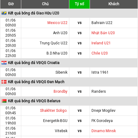
Giờ
Chủ
Tỷ số
Khách
Kết quả bóng đá Giao Hữu U20
01/06
Mexico U22
vs
Bahrain U22
00h00
01/06
Anh U20
vs
Nhật Bản U20
20h05
01/06
Trung Quốc U22
vs
Ireland U21
20h30
01/06
B.D.Nha U20
vs
Chile U20
22h30
Kết quả bóng đá VĐQG Croatia
01/06
Sibenik
vs
Istra 1961
00h00
Kết quả bóng đá VĐQG Đan Mạch
01/06
Brondby
vs
Randers
00h00
Kết quả bóng đá VĐQG Belarus
01/06
Shakhter Soligo.
vs
Dnepr Mogilev
00h45
01/06
Energetik-BGU
vs
FK Gorodeya
19h00
01/06
Vitebsk
vs
Dinamo Minsk
21h00