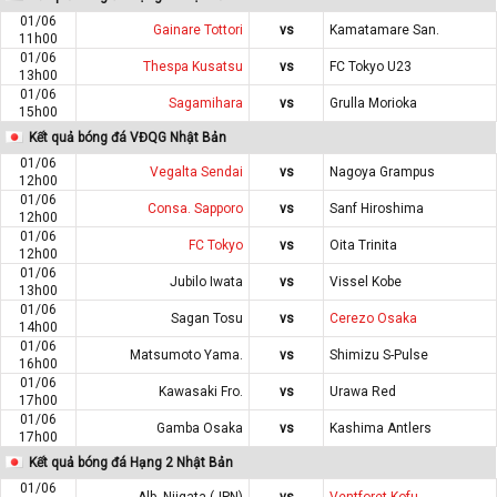
01/06
Gainare Tottori
vs
Kamatamare San.
11h00
01/06
Thespa Kusatsu
vs
FC Tokyo U23
13h00
01/06
Sagamihara
vs
Grulla Morioka
15h00
Kết quả bóng đá VĐQG Nhật Bản
01/06
Vegalta Sendai
vs
Nagoya Grampus
12h00
01/06
Consa. Sapporo
vs
Sanf Hiroshima
12h00
01/06
FC Tokyo
vs
Oita Trinita
12h00
01/06
Jubilo Iwata
vs
Vissel Kobe
13h00
01/06
Sagan Tosu
vs
Cerezo Osaka
14h00
01/06
Matsumoto Yama.
vs
Shimizu S-Pulse
16h00
01/06
Kawasaki Fro.
vs
Urawa Red
17h00
01/06
Gamba Osaka
vs
Kashima Antlers
17h00
Kết quả bóng đá Hạng 2 Nhật Bản
01/06
Alb. Niigata (JPN)
vs
Ventforet Kofu