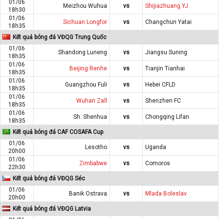
01/06
Meizhou Wuhua
vs
Shijiazhuang YJ
18h30
01/06
Sichuan Longfor
vs
Changchun Yatai
18h35
Kết quả bóng đá VĐQG Trung Quốc
01/06
Shandong Luneng
vs
Jiangsu Suning
18h35
01/06
Beijing Renhe
vs
Tianjin Tianhai
18h35
01/06
Guangzhou Fuli
vs
Hebei CFLD
18h35
01/06
Wuhan Zall
vs
Shenzhen FC
18h35
01/06
Sh. Shenhua
vs
Chongqing Lifan
18h35
Kết quả bóng đá CAF COSAFA Cup
01/06
Lesotho
vs
Uganda
20h00
01/06
Zimbabwe
vs
Comoros
22h30
Kết quả bóng đá VĐQG Séc
01/06
Banik Ostrava
vs
Mlada Boleslav
20h00
Kết quả bóng đá VĐQG Latvia