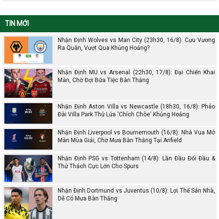
TIN MỚI
Nhận Định Wolves vs Man City (23h30, 16/8): Cựu Vương
Ra Quân, Vượt Qua Khủng Hoảng?
Nhận Định MU vs Arsenal (22h30, 17/8): Đại Chiến Khai
Màn, Chờ Đợi Bữa Tiệc Bàn Thắng
Nhận Định Aston Villa vs Newcastle (18h30, 16/8): Pháo
Đài Villa Park Thử Lửa 'Chích Chòe' Khủng Hoảng
Nhận Định Liverpool vs Bournemouth (16/8): Nhà Vua Mở
Màn Mùa Giải, Chờ Mưa Bàn Thắng Tại Anfield
Nhận Định PSG vs Tottenham (14/8): Lần Đầu Đối Đầu &
Thử Thách Cực Lớn Cho Spurs
Nhận Định Dortmund vs Juventus (10/8): Lợi Thế Sân Nhà,
Dễ Có Mưa Bàn Thắng