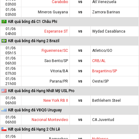
Carabobo
vs
Atl.Venezuela
03h00
01/06
Mineros Guayana
vs
Zamora Barinas
03h00
Kết quả bóng đá C1 Châu Phi
01/06
Esperanse ST
vs
Wydad Casablanca
04h00
Kết quả bóng đá Hạng 2 Brazil
01/06
Figueirense/SC
vs
Atletico/GO
05h15
01/06
Sao Bento/SP
vs
CRB/AL
06h30
01/06
Vitoria/BA
vs
Bragantino/SP
07h30
01/06
Parana/PR
vs
Oeste/SP
21h00
Kết quả bóng đá Hạng Nhất Mỹ USL Pro
01/06
New York RB II
vs
Bethlehem Steel
06h00
Kết quả bóng đá VĐQG Uruguay
01/06
Nacional Montevideo
vs
CA Juventud
06h00
Kết quả bóng đá Hạng 2 Chi Lê
01/06
Barnechea
vs
Nublense