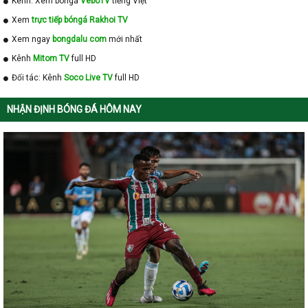
Kênh: Xem bóngá
VeboTV
tiếng Việt
Xem
trực tiếp bóngá Rakhoi TV
Xem ngay
bongdalu com
mới nhất
Kênh
Mitom TV
full HD
Đối tác: Kênh
Soco Live TV
full HD
NHẬN ĐỊNH BÓNG ĐÁ HÔM NAY