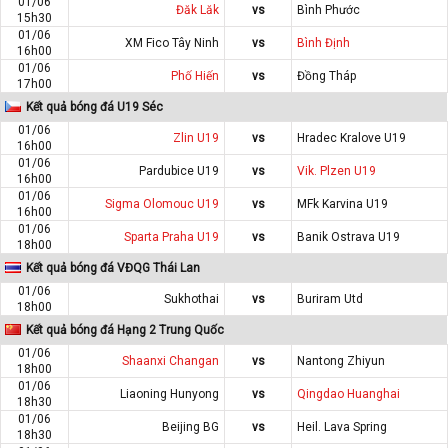
01/06
Đăk Lăk
vs
Bình Phước
15h30
01/06
XM Fico Tây Ninh
vs
Bình Định
16h00
01/06
Phố Hiến
vs
Đồng Tháp
17h00
Kết quả bóng đá U19 Séc
01/06
Zlin U19
vs
Hradec Kralove U19
16h00
01/06
Pardubice U19
vs
Vik. Plzen U19
16h00
01/06
Sigma Olomouc U19
vs
MFk Karvina U19
16h00
01/06
Sparta Praha U19
vs
Banik Ostrava U19
18h00
Kết quả bóng đá VĐQG Thái Lan
01/06
Sukhothai
vs
Buriram Utd
18h00
Kết quả bóng đá Hạng 2 Trung Quốc
01/06
Shaanxi Changan
vs
Nantong Zhiyun
18h00
01/06
Liaoning Hunyong
vs
Qingdao Huanghai
18h30
01/06
Beijing BG
vs
Heil. Lava Spring
18h30