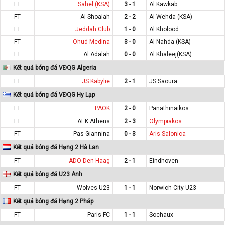
FT
Sahel (KSA)
3 - 1
Al Kawkab
FT
Al Shoalah
2 - 2
Al Wehda (KSA)
FT
Jeddah Club
1 - 0
Al Kholood
FT
Ohud Medina
3 - 0
Al Nahda (KSA)
FT
Al Adalah
0 - 0
Al Khaleej(KSA)
Kết quả bóng đá VĐQG Algeria
FT
JS Kabylie
2 - 1
JS Saoura
Kết quả bóng đá VĐQG Hy Lạp
FT
PAOK
2 - 0
Panathinaikos
FT
AEK Athens
2 - 3
Olympiakos
FT
Pas Giannina
0 - 3
Aris Salonica
Kết quả bóng đá Hạng 2 Hà Lan
FT
ADO Den Haag
2 - 1
Eindhoven
Kết quả bóng đá U23 Anh
FT
Wolves U23
1 - 1
Norwich City U23
Kết quả bóng đá Hạng 2 Pháp
FT
Paris FC
1 - 1
Sochaux