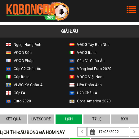
GIẢI ĐẤU
Ngoại Hạng Anh
VĐQG Tây Ban Nha
VĐQG Đức
VĐQG Italia
VĐQG Pháp
Cúp C1 Châu Âu
Cúp C2 Châu Âu
Vòng loại Euro 2020
Cúp Italia
VĐQG Việt Nam
VLWC KV Châu Á
Liên Đoàn Anh
Cúp FA
U23 Châu Á
Euro 2020
Copa America 2020
KẾT QUẢ
LIVESCORE
LỊCH
TỶ LỆ
BXH
LỊCH THI ĐẤU BÓNG ĐÁ HÔM NAY