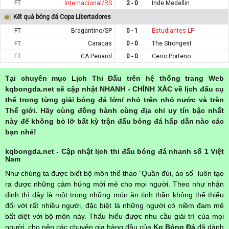
FT
Internacional/RS
2 - 0
Inde.Medellin
Kết quả bóng đá Copa Libertadores
FT
Bragantino/SP
0 - 1
Estudiantes LP
FT
Caracas
0 - 0
The Strongest
FT
CA Penarol
0 - 0
Cerro Porteno
Tại chuyên mục Lịch Thi Đấu trên hệ thống trang Web
kqbongda.net sẽ cập nhật NHANH - CHÍNH XÁC về lịch đấu cụ
thể trong từng giải bóng đá lớn/ nhỏ trên nhỏ nước và trên
Thế giới. Hãy cùng đồng hành cùng địa chỉ uy tín bậc nhất
này để không bỏ lỡ bất kỳ trận đấu bóng đá hấp dẫn nào các
bạn nhé!
kqbongda.net - Cập nhật lịch thi đấu bóng đá nhanh số 1 Việt
Nam
Như chúng ta được biết bộ môn thể thao “Quần đùi, áo số” luôn tạo
ra được những cảm hứng mới mẻ cho mọi người. Theo như nhận
định thì đây là một trong những món ăn tinh thần không thể thiếu
đối với rất nhiều người, đặc biệt là những người có niềm đam mê
bất diệt với bộ môn này. Thấu hiểu được nhu cầu giải trí của mọi
người, cho nên các chuyên gia hàng đầu của
Kq Bóng Đá
đã dành