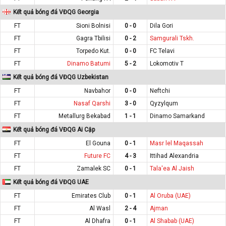
Kết quả bóng đá VĐQG Georgia
FT
Sioni Bolnisi
0 - 0
Dila Gori
FT
Gagra Tbilisi
0 - 2
Samgurali Tskh.
FT
Torpedo Kut.
0 - 0
FC Telavi
FT
Dinamo Batumi
5 - 2
Lokomotiv T
Kết quả bóng đá VĐQG Uzbekistan
FT
Navbahor
0 - 0
Neftchi
FT
Nasaf Qarshi
3 - 0
Qyzylqum
FT
Metallurg Bekabad
1 - 1
Dinamo Samarkand
Kết quả bóng đá VĐQG Ai Cập
FT
El Gouna
0 - 1
Masr lel Maqassah
FT
Future FC
4 - 3
Ittihad Alexandria
FT
Zamalek SC
0 - 1
Tala'ea Al Jaish
Kết quả bóng đá VĐQG UAE
FT
Emirates Club
0 - 1
Al Oruba (UAE)
FT
Al Wasl
2 - 4
Ajman
FT
Al Dhafra
0 - 1
Al Shabab (UAE)