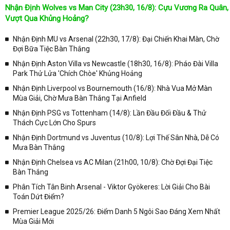
Nhận Định Wolves vs Man City (23h30, 16/8): Cựu Vương Ra Quân,
Tại
Lịch Thi Đấu
của chuyên trang
kqbongda.net
sẽ cập nhanh
Vượt Qua Khủng Hoảng?
chóng và chính xác nhất thời gian từng trận đấu bóng đá diễn ra ở
trong từng giải đấu như:
Nhận Định MU vs Arsenal (22h30, 17/8): Đại Chiến Khai Màn, Chờ
Đợi Bữa Tiệc Bàn Thắng
✓ Giải đấu bóng đá Ngoại hạng Anh;
Nhận Định Aston Villa vs Newcastle (18h30, 16/8): Pháo Đài Villa
✓ Giải bóng Cúp C1 Châu Âu;
Park Thử Lửa 'Chích Chòe' Khủng Hoảng
✓ Giải Cúp C2 Châu Âu;
Nhận Định Liverpool vs Bournemouth (16/8): Nhà Vua Mở Màn
Mùa Giải, Chờ Mưa Bàn Thắng Tại Anfield
✓ Giải VĐQG Tây Ban Nha;
Nhận Định PSG vs Tottenham (14/8): Lần Đầu Đối Đầu & Thử
✓ VĐQG Đức;
Thách Cực Lớn Cho Spurs
✓ Giải VĐQG Italia;
Nhận Định Dortmund vs Juventus (10/8): Lợi Thế Sân Nhà, Dễ Có
✓ VĐQG Pháp;
Mưa Bàn Thắng
Nhận Định Chelsea vs AC Milan (21h00, 10/8): Chờ Đợi Đại Tiệc
✓ Liên Đoàn Anh;
Bàn Thắng
✓ Cúp FA;
Phân Tích Tân Binh Arsenal - Viktor Gyökeres: Lời Giải Cho Bài
✓ U23 Châu Á;
Toán Dứt Điểm?
✓ Euro 2020;
Premier League 2025/26: Điểm Danh 5 Ngôi Sao Đáng Xem Nhất
Mùa Giải Mới
✓ VLWC KV Châu Á;