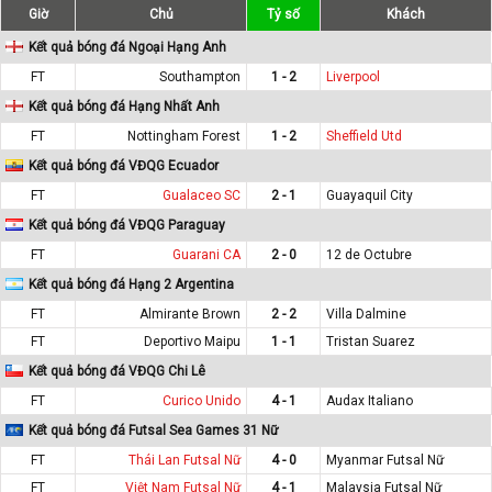
Giờ
Chủ
Tỷ số
Khách
Kết quả bóng đá Ngoại Hạng Anh
FT
Southampton
1 - 2
Liverpool
Kết quả bóng đá Hạng Nhất Anh
FT
Nottingham Forest
1 - 2
Sheffield Utd
Kết quả bóng đá VĐQG Ecuador
FT
Gualaceo SC
2 - 1
Guayaquil City
Kết quả bóng đá VĐQG Paraguay
FT
Guarani CA
2 - 0
12 de Octubre
Kết quả bóng đá Hạng 2 Argentina
FT
Almirante Brown
2 - 2
Villa Dalmine
FT
Deportivo Maipu
1 - 1
Tristan Suarez
Kết quả bóng đá VĐQG Chi Lê
FT
Curico Unido
4 - 1
Audax Italiano
Kết quả bóng đá Futsal Sea Games 31 Nữ
FT
Thái Lan Futsal Nữ
4 - 0
Myanmar Futsal Nữ
FT
Việt Nam Futsal Nữ
4 - 1
Malaysia Futsal Nữ