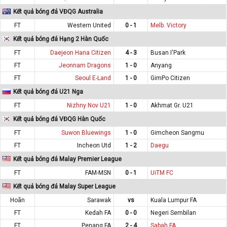
Kết quả bóng đá VĐQG Australia
FT
Western United
0 - 1
Melb. Victory
Kết quả bóng đá Hạng 2 Hàn Quốc
FT
Daejeon Hana Citizen
4 - 3
Busan I'Park
FT
Jeonnam Dragons
1 - 0
Anyang
FT
Seoul E-Land
1 - 0
GimPo Citizen
Kết quả bóng đá U21 Nga
FT
Nizhny Nov U21
1 - 0
Akhmat Gr. U21
Kết quả bóng đá VĐQG Hàn Quốc
FT
Suwon Bluewings
1 - 0
Gimcheon Sangmu
FT
Incheon Utd
1 - 2
Daegu
Kết quả bóng đá Malay Premier League
FT
FAM-MSN
0 - 1
UiTM FC
Kết quả bóng đá Malay Super League
Hoãn
Sarawak
vs
Kuala Lumpur FA
FT
Kedah FA
0 - 0
Negeri Sembilan
FT
Penang FA
2 - 4
Sabah FA