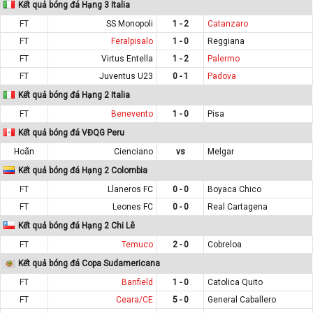
Kết quả bóng đá Hạng 3 Italia
FT
SS Monopoli
1 - 2
Catanzaro
FT
Feralpisalo
1 - 0
Reggiana
FT
Virtus Entella
1 - 2
Palermo
FT
Juventus U23
0 - 1
Padova
Kết quả bóng đá Hạng 2 Italia
FT
Benevento
1 - 0
Pisa
Kết quả bóng đá VĐQG Peru
Hoãn
Cienciano
vs
Melgar
Kết quả bóng đá Hạng 2 Colombia
FT
Llaneros FC
0 - 0
Boyaca Chico
FT
Leones FC
0 - 0
Real Cartagena
Kết quả bóng đá Hạng 2 Chi Lê
FT
Temuco
2 - 0
Cobreloa
Kết quả bóng đá Copa Sudamericana
FT
Banfield
1 - 0
Catolica Quito
FT
Ceara/CE
5 - 0
General Caballero