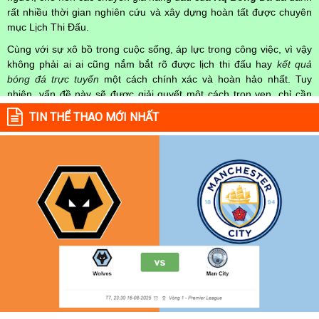
rất nhiều thời gian nghiên cứu và xây dựng hoàn tất được chuyên
mục Lịch Thi Đấu.
Cùng với sự xô bồ trong cuộc sống, áp lực trong công việc, vì vậy
không phải ai ai cũng nắm bắt rõ được lịch thi đấu hay
kết quả
bóng đá trực tuyến
một cách chính xác và hoàn hảo nhất. Tuy
nhiên, vấn đề này sẽ được giải quyết một cách trọn vẹn, chỉ cần
truy cập vào chuyên mục
Lịch Thi Đấu
của Website
kqbongda.net
TIN THỂ THAO MỚI NHẤT
mọi người hoàn toàn nắm rõ được chính xác về thời gian các trận
đấu bóng đá Việt Nam hay trên Thế giới diễn ra trong thời gian sắp
tới. Hoặc thời gian trận đấu bóng đá đang diễn ra hiện tại,
kết quả
bóng đá
cả 2 đội tuyển bóng đá đang đạt được.
Không chỉ dừng lại ở đó, những người hâm mộ bóng đá có thể cập
nhật được chính xác về lịch phát sóng bóng đá được tường thuật
trực tiếp ở trên những kênh truyền hình thể thao lớn nhất hiện nay
như: VTV3, K+, SCTV, Thể thao TV,... Nếu như bạn không muốn
bỏ lỡ bất kỳ một trận đấu bóng đá nào trong từng mùa giải, hãy
thường xuyên vào chuyên mục
Lịch Thi Đấu
tại chuyên trang
Kqbongda
để cập nhật thông tin chính xác nhất nhé!
Lịch thi đấu được cập nhật chính xác trong toàn bộ các giải
đấu