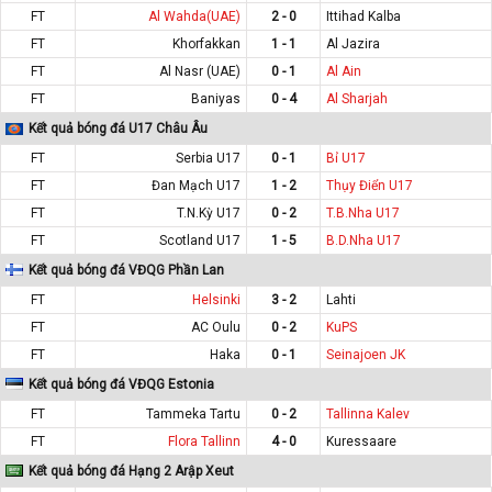
FT
Al Wahda(UAE)
2 - 0
Ittihad Kalba
FT
Khorfakkan
1 - 1
Al Jazira
FT
Al Nasr (UAE)
0 - 1
Al Ain
FT
Baniyas
0 - 4
Al Sharjah
Kết quả bóng đá U17 Châu Âu
FT
Serbia U17
0 - 1
Bỉ U17
FT
Đan Mạch U17
1 - 2
Thụy Điển U17
FT
T.N.Kỳ U17
0 - 2
T.B.Nha U17
FT
Scotland U17
1 - 5
B.D.Nha U17
Kết quả bóng đá VĐQG Phần Lan
FT
Helsinki
3 - 2
Lahti
FT
AC Oulu
0 - 2
KuPS
FT
Haka
0 - 1
Seinajoen JK
Kết quả bóng đá VĐQG Estonia
FT
Tammeka Tartu
0 - 2
Tallinna Kalev
FT
Flora Tallinn
4 - 0
Kuressaare
Kết quả bóng đá Hạng 2 Arập Xeut