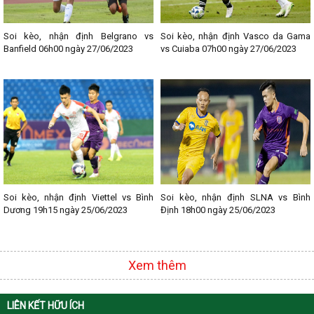
Lịch thi đấu bóng đá các giải nổi bật:
- Lịch thi đấu Ngoại hạng Anh
- Lịch thi đấu La Liga
Soi kèo, nhận định Belgrano vs
Soi kèo, nhận định Vasco da Gama
- Lịch thi đấu Bundesliga
Banfield 06h00 ngày 27/06/2023
vs Cuiaba 07h00 ngày 27/06/2023
- Lịch thi đấu Ligue 1
- Lịch thi đấu Serie A
- Lịch thi đấu V - League
- Lịch thi đấu Cup C1
Soi kèo, nhận định Viettel vs Bình
Soi kèo, nhận định SLNA vs Bình
Dương 19h15 ngày 25/06/2023
Định 18h00 ngày 25/06/2023
Xem thêm
LIÊN KẾT HỮU ÍCH