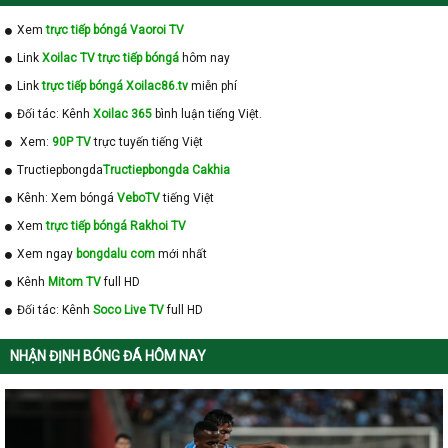
Xem
trực tiếp bóngá Vaoroi TV
Link
Xoilac TV trực tiếp bóngá
hôm nay
Link
trực tiếp bóngá Xoilac86.tv
miễn phí
Đối tác: Kênh
Xoilac 365
bình luận tiếng Việt.
Xem:
90P TV
trực tuyến tiếng Việt
Tructiepbongda
Tructiepbongda Cakhia
Kênh: Xem bóngá
VeboTV
tiếng Việt
Xem
trực tiếp bóngá Rakhoi TV
Xem ngay
bongdalu com
mới nhất
Kênh
Mitom TV
full HD
Đối tác: Kênh
Soco Live TV
full HD
NHẬN ĐỊNH BÓNG ĐÁ HÔM NAY