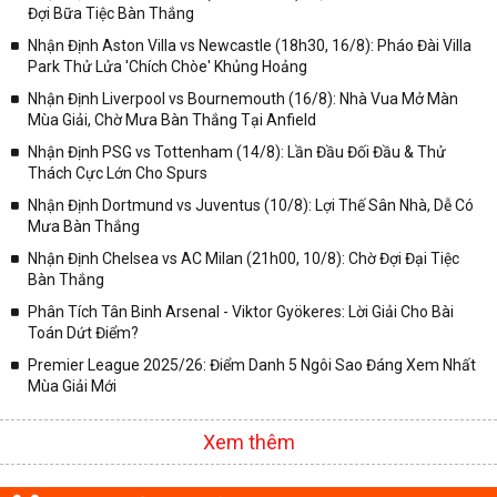
Đợi Bữa Tiệc Bàn Thắng
✓ Giải đấu bóng đá Ngoại hạng Anh;
Nhận Định Aston Villa vs Newcastle (18h30, 16/8): Pháo Đài Villa
✓ Giải bóng Cúp C1 Châu Âu;
Park Thử Lửa 'Chích Chòe' Khủng Hoảng
✓ Giải Cúp C2 Châu Âu;
Nhận Định Liverpool vs Bournemouth (16/8): Nhà Vua Mở Màn
Mùa Giải, Chờ Mưa Bàn Thắng Tại Anfield
✓ Giải VĐQG Tây Ban Nha;
Nhận Định PSG vs Tottenham (14/8): Lần Đầu Đối Đầu & Thử
✓ VĐQG Đức;
Thách Cực Lớn Cho Spurs
✓ Giải VĐQG Italia;
Nhận Định Dortmund vs Juventus (10/8): Lợi Thế Sân Nhà, Dễ Có
✓ VĐQG Pháp;
Mưa Bàn Thắng
Nhận Định Chelsea vs AC Milan (21h00, 10/8): Chờ Đợi Đại Tiệc
✓ Liên Đoàn Anh;
Bàn Thắng
✓ Cúp FA;
Phân Tích Tân Binh Arsenal - Viktor Gyökeres: Lời Giải Cho Bài
✓ U23 Châu Á;
Toán Dứt Điểm?
✓ Euro 2020;
Premier League 2025/26: Điểm Danh 5 Ngôi Sao Đáng Xem Nhất
Mùa Giải Mới
✓ VLWC KV Châu Á;
✓ Copa America 2020;
Xem thêm
✓ Các giải đấu bóng đá khác.