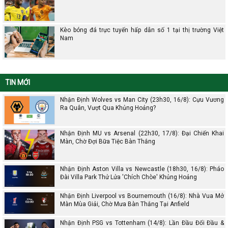
Kèo bóng đá trực tuyến hấp dẫn số 1 tại thị trường Việt
Nam
TIN MỚI
Nhận Định Wolves vs Man City (23h30, 16/8): Cựu Vương
Ra Quân, Vượt Qua Khủng Hoảng?
Nhận Định MU vs Arsenal (22h30, 17/8): Đại Chiến Khai
Màn, Chờ Đợi Bữa Tiệc Bàn Thắng
Nhận Định Aston Villa vs Newcastle (18h30, 16/8): Pháo
Đài Villa Park Thử Lửa 'Chích Chòe' Khủng Hoảng
Nhận Định Liverpool vs Bournemouth (16/8): Nhà Vua Mở
Màn Mùa Giải, Chờ Mưa Bàn Thắng Tại Anfield
Nhận Định PSG vs Tottenham (14/8): Lần Đầu Đối Đầu &