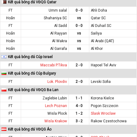
Kết quả bóng đá VĐQG Qatar
FT
Umm salal
0 - 0
Ahli Doha
Hoãn
Shahaniya SC
vs
Qatar SC
FT
Al Sadd
0 - 0
Al Duhail SC
Hoãn
Al Rayyan
vs
Sailiya
Hoãn
Al Wakra
vs
Al Arabi (QAT)
Hoãn
Al Garrafa
vs
Al Khor
Kết quả bóng đá Cúp Israel
FT
Maccabi P.Tikva
2 - 0
Hapoel Tel Aviv
Kết quả bóng đá Cúp Bulgary
FT
Lok. Plovdiv
2 - 0
Levski Sofia
Kết quả bóng đá VĐQG Ba Lan
FT
Zaglebie Lubin
1 - 1
Korona Kielce
FT
Lech Poznan
4 - 0
Pogon Szczecin
FT
Wisla Plock
1 - 2
Slask Wroclaw
FT
Wisla Krakow
3 - 2
Rakow Czestochowa
Kết quả bóng đá VĐQG Áo