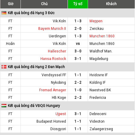
Giờ
Chủ
Tỷ số
Khách
Kết quả bóng đá Hạng 3 Đức
FT
Vik.Koln
1 - 3
Meppen
FT
Bayern Munich II
2 - 0
Zwickau
FT
Uerdingen
1 - 3
Munchen 1860
Hoãn
Vik.Koln
vs
Munchen 1860
FT
Hallescher
3 - 0
Waldhof Man.
FT
Hansa Rostock
3 - 1
Magdeburg
Kết quả bóng đá Hạng 2 Đan Mạch
FT
Vendsyssel FF
1 - 1
Hvidovre IF
FT
Nykobing
2 - 2
Kolding IF
FT
Fremad Amager
1 - 0
Naestved BK
FT
HB Koge
2 - 2
Fredericia
Kết quả bóng đá VĐQG Hungary
FT
Ujpest
3 - 1
Debreceni
FT
Budapest Honved
1 - 1
Videoton
FT
Diosgyori
1 - 1
Zalaegerzseg