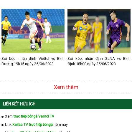
- Lịch thi đấu Ligue 1
- Lịch thi đấu Serie A
- Lịch thi đấu V - League
- Lịch thi đấu Cup C1
Soi kèo, nhận định Viettel vs Bình
Soi kèo, nhận định SLNA vs Bình
Dương 19h15 ngày 25/06/2023
Định 18h00 ngày 25/06/2023
Xem thêm
LIÊN KẾT HỮU ÍCH
Xem
trực tiếp bóngá Vaoroi TV
Link
Xoilac TV trực tiếp bóngá
hôm nay