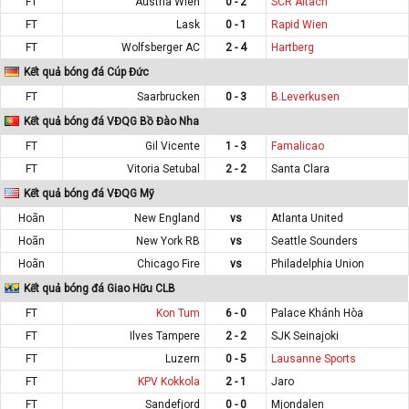
FT
Austria Wien
0 - 2
SCR Altach
FT
Lask
0 - 1
Rapid Wien
FT
Wolfsberger AC
2 - 4
Hartberg
Kết quả bóng đá Cúp Đức
FT
Saarbrucken
0 - 3
B.Leverkusen
Kết quả bóng đá VĐQG Bồ Đào Nha
FT
Gil Vicente
1 - 3
Famalicao
FT
Vitoria Setubal
2 - 2
Santa Clara
Kết quả bóng đá VĐQG Mỹ
Hoãn
New England
vs
Atlanta United
Hoãn
New York RB
vs
Seattle Sounders
Hoãn
Chicago Fire
vs
Philadelphia Union
Kết quả bóng đá Giao Hữu CLB
FT
Kon Tum
6 - 0
Palace Khánh Hòa
FT
Ilves Tampere
2 - 2
SJK Seinajoki
FT
Luzern
0 - 5
Lausanne Sports
FT
KPV Kokkola
2 - 1
Jaro
FT
Sandefjord
0 - 0
Mjondalen