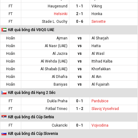
FT
Haugesund
1 - 1
Viking
FT
Helsinki
2 - 1
Honka
FT
Stade L. Ouchy
0 - 6
Servette
Kết quả bóng đá VĐQG UAE
Hoãn
Ajman
vs
Al Sharjah
Hoãn
Al Nasr (UAE)
vs
Hatta
Hoãn
Al Jazira
vs
Al Wasl
Hoãn
Al Wehda (UAE)
vs
Ittihad Kalba
Hoãn
Al Shabab (UAE)
vs
Khorfakkan
Hoãn
Al Dhafra
vs
Al Ain
Hoãn
Baniyas
vs
Al Fujairah
Kết quả bóng đá Hạng 2 Séc
FT
Dukla Praha
0 - 1
Pardubice
FT
Fotbal Trinec
1 - 2
Slavoj Vysehrad
Kết quả bóng đá Cúp Serbia
FT
Cukaricki
0 - 1
Vojvodina
Kết quả bóng đá Cúp Slovenia