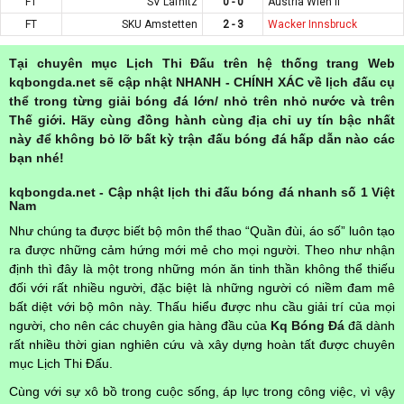
FT
SV Lafnitz
0 - 0
Austria Wien II
FT
SKU Amstetten
2 - 3
Wacker Innsbruck
Tại chuyên mục Lịch Thi Đấu trên hệ thống trang Web
kqbongda.net sẽ cập nhật NHANH - CHÍNH XÁC về lịch đấu cụ
thể trong từng giải bóng đá lớn/ nhỏ trên nhỏ nước và trên
Thế giới. Hãy cùng đồng hành cùng địa chỉ uy tín bậc nhất
này để không bỏ lỡ bất kỳ trận đấu bóng đá hấp dẫn nào các
bạn nhé!
kqbongda.net - Cập nhật lịch thi đấu bóng đá nhanh số 1 Việt
Nam
Như chúng ta được biết bộ môn thể thao “Quần đùi, áo số” luôn tạo
ra được những cảm hứng mới mẻ cho mọi người. Theo như nhận
định thì đây là một trong những món ăn tinh thần không thể thiếu
đối với rất nhiều người, đặc biệt là những người có niềm đam mê
bất diệt với bộ môn này. Thấu hiểu được nhu cầu giải trí của mọi
người, cho nên các chuyên gia hàng đầu của
Kq Bóng Đá
đã dành
rất nhiều thời gian nghiên cứu và xây dựng hoàn tất được chuyên
mục Lịch Thi Đấu.
Cùng với sự xô bồ trong cuộc sống, áp lực trong công việc, vì vậy