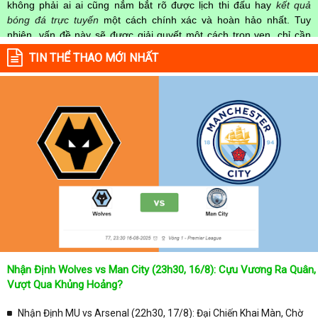
không phải ai ai cũng nắm bắt rõ được lịch thi đấu hay
kết quả
bóng đá trực tuyến
một cách chính xác và hoàn hảo nhất. Tuy
nhiên, vấn đề này sẽ được giải quyết một cách trọn vẹn, chỉ cần
truy cập vào chuyên mục
Lịch Thi Đấu
của Website
kqbongda.net
TIN THỂ THAO MỚI NHẤT
mọi người hoàn toàn nắm rõ được chính xác về thời gian các trận
đấu bóng đá Việt Nam hay trên Thế giới diễn ra trong thời gian sắp
tới. Hoặc thời gian trận đấu bóng đá đang diễn ra hiện tại,
kết quả
bóng đá
cả 2 đội tuyển bóng đá đang đạt được.
Không chỉ dừng lại ở đó, những người hâm mộ bóng đá có thể cập
nhật được chính xác về lịch phát sóng bóng đá được tường thuật
trực tiếp ở trên những kênh truyền hình thể thao lớn nhất hiện nay
như: VTV3, K+, SCTV, Thể thao TV,... Nếu như bạn không muốn
bỏ lỡ bất kỳ một trận đấu bóng đá nào trong từng mùa giải, hãy
thường xuyên vào chuyên mục
Lịch Thi Đấu
tại chuyên trang
Kqbongda
để cập nhật thông tin chính xác nhất nhé!
Lịch thi đấu được cập nhật chính xác trong toàn bộ các giải
đấu
Nhận Định Wolves vs Man City (23h30, 16/8): Cựu Vương Ra Quân,
Tại
Lịch Thi Đấu
của chuyên trang
kqbongda.net
sẽ cập nhanh
Vượt Qua Khủng Hoảng?
chóng và chính xác nhất thời gian từng trận đấu bóng đá diễn ra ở
trong từng giải đấu như:
Nhận Định MU vs Arsenal (22h30, 17/8): Đại Chiến Khai Màn, Chờ