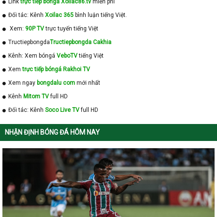
Link
trực tiếp bóngá Xoilac86.tv
miễn phí
Đối tác: Kênh
Xoilac 365
bình luận tiếng Việt.
Xem:
90P TV
trực tuyến tiếng Việt
Tructiepbongda
Tructiepbongda Cakhia
Kênh: Xem bóngá
VeboTV
tiếng Việt
Xem
trực tiếp bóngá Rakhoi TV
Xem ngay
bongdalu com
mới nhất
Kênh
Mitom TV
full HD
Đối tác: Kênh
Soco Live TV
full HD
NHẬN ĐỊNH BÓNG ĐÁ HÔM NAY