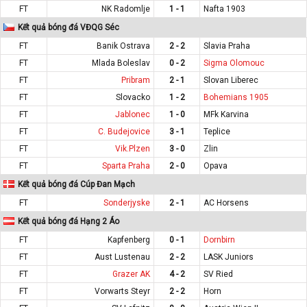
FT
NK Radomlje
1 - 1
Nafta 1903
Kết quả bóng đá VĐQG Séc
FT
Banik Ostrava
2 - 2
Slavia Praha
FT
Mlada Boleslav
0 - 2
Sigma Olomouc
FT
Pribram
2 - 1
Slovan Liberec
FT
Slovacko
1 - 2
Bohemians 1905
FT
Jablonec
1 - 0
MFk Karvina
FT
C. Budejovice
3 - 1
Teplice
FT
Vik.Plzen
3 - 0
Zlin
FT
Sparta Praha
2 - 0
Opava
Kết quả bóng đá Cúp Đan Mạch
FT
Sonderjyske
2 - 1
AC Horsens
Kết quả bóng đá Hạng 2 Áo
FT
Kapfenberg
0 - 1
Dornbirn
FT
Aust Lustenau
2 - 2
LASK Juniors
FT
Grazer AK
4 - 2
SV Ried
FT
Vorwarts Steyr
2 - 2
Horn