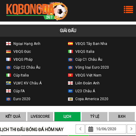
GIẢI ĐẤU
Ngoại Hạng Anh
VĐQG Tây Ban Nha
VĐQG Đức
VĐQG Italia
VĐQG Pháp
Cúp C1 Châu Âu
Cúp C2 Châu Âu
Vòng loại Euro 2020
Cúp Italia
VĐQG Việt Nam
VLWC KV Châu Á
Liên Đoàn Anh
Cúp FA
U23 Châu Á
Euro 2020
Copa America 2020
KẾT QUẢ
LIVESCORE
LỊCH
TỶ LỆ
BXH
LỊCH THI ĐẤU BÓNG ĐÁ HÔM NAY