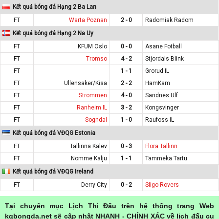
Kết quả bóng đá Hạng 2 Ba Lan
FT
Warta Poznan
2 - 0
Radomiak Radom
Kết quả bóng đá Hạng 2 Na Uy
FT
KFUM Oslo
0 - 0
Asane Fotball
FT
Tromso
4 - 2
Stjordals Blink
FT
1 - 1
Grorud IL
FT
Ullensaker/Kisa
2 - 2
HamKam
FT
Strommen
4 - 0
Sandnes Ulf
FT
Ranheim IL
3 - 2
Kongsvinger
FT
Sogndal
1 - 0
Raufoss IL
Kết quả bóng đá VĐQG Estonia
FT
Tallinna Kalev
0 - 3
Flora Tallinn
FT
Nomme Kalju
1 - 1
Tammeka Tartu
Kết quả bóng đá VĐQG Ireland
FT
Derry City
0 - 2
Sligo Rovers
Tại chuyên mục Lịch Thi Đấu trên hệ thống trang Web
kqbongda.net sẽ cập nhật NHANH - CHÍNH XÁC về lịch đấu cụ