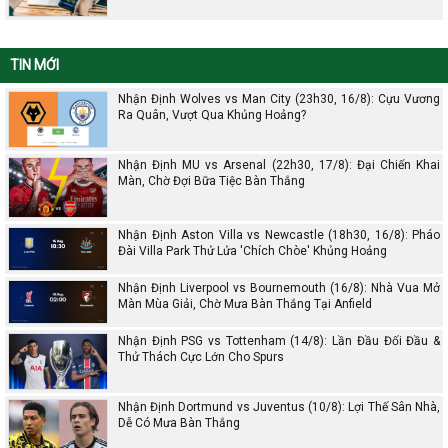
TIN MỚI
Nhận Định Wolves vs Man City (23h30, 16/8): Cựu Vương
Ra Quân, Vượt Qua Khủng Hoảng?
Nhận Định MU vs Arsenal (22h30, 17/8): Đại Chiến Khai
Màn, Chờ Đợi Bữa Tiệc Bàn Thắng
Nhận Định Aston Villa vs Newcastle (18h30, 16/8): Pháo
Đài Villa Park Thử Lửa 'Chích Chòe' Khủng Hoảng
Nhận Định Liverpool vs Bournemouth (16/8): Nhà Vua Mở
Màn Mùa Giải, Chờ Mưa Bàn Thắng Tại Anfield
Nhận Định PSG vs Tottenham (14/8): Lần Đầu Đối Đầu &
Thử Thách Cực Lớn Cho Spurs
Nhận Định Dortmund vs Juventus (10/8): Lợi Thế Sân Nhà,
Dễ Có Mưa Bàn Thắng