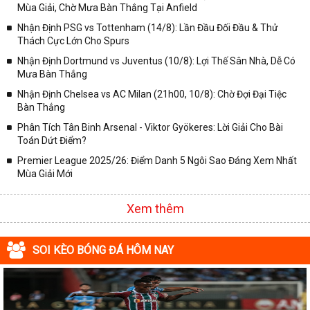
Mùa Giải, Chờ Mưa Bàn Thắng Tại Anfield
✓ Giải VĐQG Tây Ban Nha;
Nhận Định PSG vs Tottenham (14/8): Lần Đầu Đối Đầu & Thử
✓ VĐQG Đức;
Thách Cực Lớn Cho Spurs
✓ Giải VĐQG Italia;
Nhận Định Dortmund vs Juventus (10/8): Lợi Thế Sân Nhà, Dễ Có
✓ VĐQG Pháp;
Mưa Bàn Thắng
Nhận Định Chelsea vs AC Milan (21h00, 10/8): Chờ Đợi Đại Tiệc
✓ Liên Đoàn Anh;
Bàn Thắng
✓ Cúp FA;
Phân Tích Tân Binh Arsenal - Viktor Gyökeres: Lời Giải Cho Bài
✓ U23 Châu Á;
Toán Dứt Điểm?
✓ Euro 2020;
Premier League 2025/26: Điểm Danh 5 Ngôi Sao Đáng Xem Nhất
Mùa Giải Mới
✓ VLWC KV Châu Á;
✓ Copa America 2020;
Xem thêm
✓ Các giải đấu bóng đá khác.
Vì vậy, đồng hành cùng với chuyên trang
kqbongda.net
các bạn
SOI KÈO BÓNG ĐÁ HÔM NAY
sẽ không bỏ lỡ bất kỳ trận đấu bóng đá nào, đặc biệt là những trận
bóng siêu kinh điển tại các giải bóng đá lớn nhất trên Thế giới. Tại
đây, mọi người sẽ có thể khai thác thêm được rất nhiều những
thông tin liên quan đến trận đấu bóng đá sắp diễn ra như: