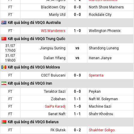
FT
Blacktown City
0 - 0
North Shore Mariners
FT
Manly Utd
0 - 0
Rockdale City
Kết quả bóng đá VĐQG Australia
FT
WS Wanderers
1 - 0
Wellington Phoenix
Kết quả bóng đá VĐQG Trung Quốc
31/07
Jiangsu Suning
vs
Shandong Luneng
17h00
31/07
Dalian Yifang
vs
Henan Jianye
19h00
Kết quả bóng đá VĐQG Moldova
FT
CSCT Buiucani
0 - 3
Speranta
Kết quả bóng đá VĐQG Iran
FT
Teraktor Sazi
0 - 0
Peykan
FT
Zobahan
1 - 1
Naft M. Soleyman
FT
SaiPa Karadj
1 - 0
Machine Sazi
FT
Sanat Naft
1 - 1
Shahr Khodrou
Kết quả bóng đá VĐQG Belarus
FT
FK Slutsk
0 - 2
Shakhter Soligo.