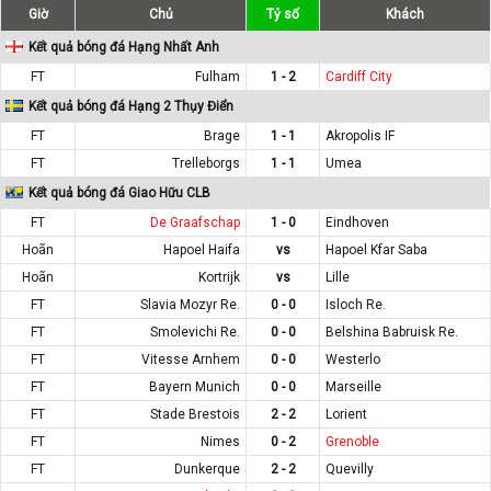
Giờ
Chủ
Tỷ số
Khách
Kết quả bóng đá Hạng Nhất Anh
FT
Fulham
1 - 2
Cardiff City
Kết quả bóng đá Hạng 2 Thụy Điển
FT
Brage
1 - 1
Akropolis IF
FT
Trelleborgs
1 - 1
Umea
Kết quả bóng đá Giao Hữu CLB
FT
De Graafschap
1 - 0
Eindhoven
Hoãn
Hapoel Haifa
vs
Hapoel Kfar Saba
Hoãn
Kortrijk
vs
Lille
FT
Slavia Mozyr Re.
0 - 0
Isloch Re.
FT
Smolevichi Re.
0 - 0
Belshina Babruisk Re.
FT
Vitesse Arnhem
0 - 0
Westerlo
FT
Bayern Munich
0 - 0
Marseille
FT
Stade Brestois
2 - 2
Lorient
FT
Nimes
0 - 2
Grenoble
FT
Dunkerque
2 - 2
Quevilly