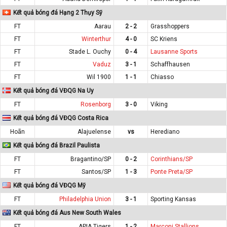
Kết quả bóng đá Hạng 2 Thụy Sỹ
FT
Aarau
2 - 2
Grasshoppers
FT
Winterthur
4 - 0
SC Kriens
FT
Stade L. Ouchy
0 - 4
Lausanne Sports
FT
Vaduz
3 - 1
Schaffhausen
FT
Wil 1900
1 - 1
Chiasso
Kết quả bóng đá VĐQG Na Uy
FT
Rosenborg
3 - 0
Viking
Kết quả bóng đá VĐQG Costa Rica
Hoãn
Alajuelense
vs
Herediano
Kết quả bóng đá Brazil Paulista
FT
Bragantino/SP
0 - 2
Corinthians/SP
FT
Santos/SP
1 - 3
Ponte Preta/SP
Kết quả bóng đá VĐQG Mỹ
FT
Philadelphia Union
3 - 1
Sporting Kansas
Kết quả bóng đá Aus New South Wales
FT
APIA Tigers
1 - 2
Marconi Stallions