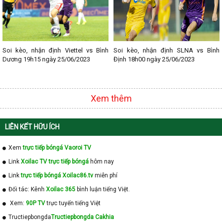
Soi kèo, nhận định Viettel vs Bình
Soi kèo, nhận định SLNA vs Bình
Dương 19h15 ngày 25/06/2023
Định 18h00 ngày 25/06/2023
Xem thêm
LIÊN KẾT HỮU ÍCH
Xem
trực tiếp bóngá Vaoroi TV
Link
Xoilac TV trực tiếp bóngá
hôm nay
Link
trực tiếp bóngá Xoilac86.tv
miễn phí
Đối tác: Kênh
Xoilac 365
bình luận tiếng Việt.
Xem:
90P TV
trực tuyến tiếng Việt
Tructiepbongda
Tructiepbongda Cakhia