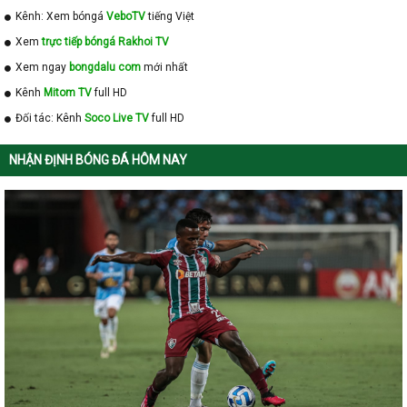
Kênh: Xem bóngá
VeboTV
tiếng Việt
Xem
trực tiếp bóngá Rakhoi TV
Xem ngay
bongdalu com
mới nhất
Kênh
Mitom TV
full HD
Đối tác: Kênh
Soco Live TV
full HD
NHẬN ĐỊNH BÓNG ĐÁ HÔM NAY