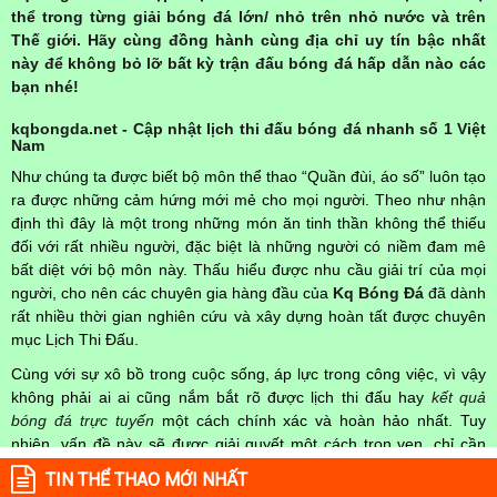
thể trong từng giải bóng đá lớn/ nhỏ trên nhỏ nước và trên
Thế giới. Hãy cùng đồng hành cùng địa chỉ uy tín bậc nhất
này để không bỏ lỡ bất kỳ trận đấu bóng đá hấp dẫn nào các
bạn nhé!
kqbongda.net - Cập nhật lịch thi đấu bóng đá nhanh số 1 Việt
Nam
Như chúng ta được biết bộ môn thể thao “Quần đùi, áo số” luôn tạo
ra được những cảm hứng mới mẻ cho mọi người. Theo như nhận
định thì đây là một trong những món ăn tinh thần không thể thiếu
đối với rất nhiều người, đặc biệt là những người có niềm đam mê
bất diệt với bộ môn này. Thấu hiểu được nhu cầu giải trí của mọi
người, cho nên các chuyên gia hàng đầu của
Kq Bóng Đá
đã dành
rất nhiều thời gian nghiên cứu và xây dựng hoàn tất được chuyên
mục Lịch Thi Đấu.
Cùng với sự xô bồ trong cuộc sống, áp lực trong công việc, vì vậy
không phải ai ai cũng nắm bắt rõ được lịch thi đấu hay
kết quả
bóng đá trực tuyến
một cách chính xác và hoàn hảo nhất. Tuy
nhiên, vấn đề này sẽ được giải quyết một cách trọn vẹn, chỉ cần
truy cập vào chuyên mục
Lịch Thi Đấu
của Website
kqbongda.net
TIN THỂ THAO MỚI NHẤT
mọi người hoàn toàn nắm rõ được chính xác về thời gian các trận