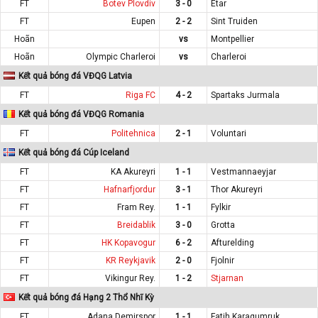
FT
Botev Plovdiv
3 - 0
Etar
FT
Eupen
2 - 2
Sint Truiden
Hoãn
vs
Montpellier
Hoãn
Olympic Charleroi
vs
Charleroi
Kết quả bóng đá VĐQG Latvia
FT
Riga FC
4 - 2
Spartaks Jurmala
Kết quả bóng đá VĐQG Romania
FT
Politehnica
2 - 1
Voluntari
Kết quả bóng đá Cúp Iceland
FT
KA Akureyri
1 - 1
Vestmannaeyjar
FT
Hafnarfjordur
3 - 1
Thor Akureyri
FT
Fram Rey.
1 - 1
Fylkir
FT
Breidablik
3 - 0
Grotta
FT
HK Kopavogur
6 - 2
Afturelding
FT
KR Reykjavik
2 - 0
Fjolnir
FT
Vikingur Rey.
1 - 2
Stjarnan
Kết quả bóng đá Hạng 2 Thổ Nhĩ Kỳ
FT
Adana Demirspor
1 - 1
Fatih Karagumruk