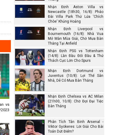
Nhận Định Aston Villa vs
Newcastle (18h30, 16/8): Pháo
Đài Villa Park Thử Lửa 'Chích
Chòe' Khủng Hoảng
hất.
Nhận Định Liverpool vs
Bournemouth (16/8): Nhà Vua
Mở Màn Mùa Giải, Chờ Mưa Bàn
Thắng Tại Anfield
trên
Nhận Định PSG vs Tottenham
thời
(14/8): Lần Đầu Đối Đầu & Thử
 Cúp
Thách Cực Lớn Cho Spurs
n bộ
Nhận Định Dortmund vs
Juventus (10/8): Lợi Thế Sân
Nhà, Dễ Có Mưa Bàn Thắng
trận
a sẻ
Nhận Định Chelsea vs AC Milan
(21h00, 10/8): Chờ Đợi Đại Tiệc
an vs
Bàn Thắng
/2023
uyên
 các
Phân Tích Tân Binh Arsenal -
n với
Viktor Gyökeres: Lời Giải Cho Bài
Toán Dứt Điểm?