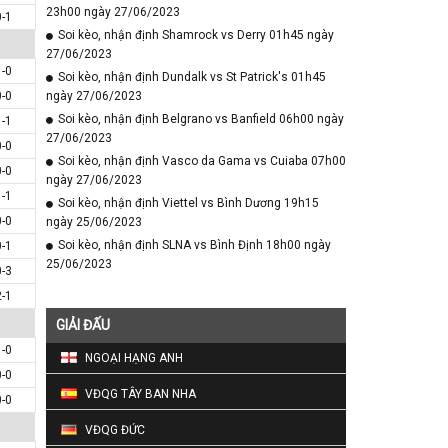
23h00 ngày 27/06/2023
0-1
Soi kèo, nhận định Shamrock vs Derry 01h45 ngày
27/06/2023
1-0
Soi kèo, nhận định Dundalk vs St Patrick's 01h45
0-0
ngày 27/06/2023
Soi kèo, nhận định Belgrano vs Banfield 06h00 ngày
1-1
27/06/2023
0-0
Soi kèo, nhận định Vasco da Gama vs Cuiaba 07h00
0-0
ngày 27/06/2023
1-1
Soi kèo, nhận định Viettel vs Bình Dương 19h15
0-0
ngày 25/06/2023
Soi kèo, nhận định SLNA vs Bình Định 18h00 ngày
0-1
25/06/2023
0-3
2-1
GIẢI ĐẤU
1-0
NGOẠI HẠNG ANH
0-0
VĐQG TÂY BAN NHA
0-0
VĐQG ĐỨC