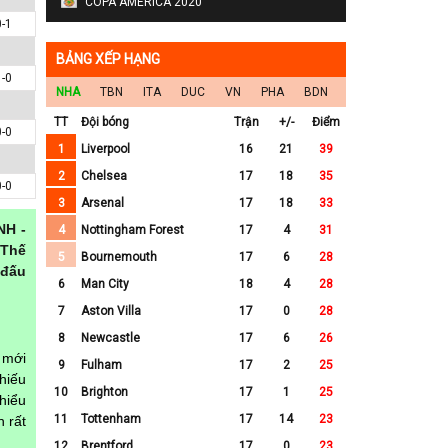
COPA AMERICA 2020
0-1
BẢNG XẾP HẠNG
1-0
NHA
TBN
ITA
DUC
VN
PHA
BDN
TT
Đội bóng
Trận
+/-
Điểm
0-0
1
Liverpool
16
21
39
2
Chelsea
17
18
35
0-0
3
Arsenal
17
18
33
NH -
4
Nottingham Forest
17
4
31
 Thế
5
Bournemouth
17
6
28
 đấu
6
Man City
18
4
28
7
Aston Villa
17
0
28
8
Newcastle
17
6
26
 mới
9
Fulham
17
2
25
hiếu
10
Brighton
17
1
25
hiểu
11
Tottenham
17
14
23
 rất
12
Brentford
17
0
23