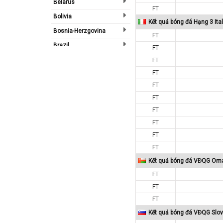
Belarus
FT
Bolivia
Kết quả bóng đá Hạng 3 Ital
Bosnia-Herzgovina
FT
Brazil
FT
Bulgary
FT
FT
Bắc Ireland
FT
Bắc Mỹ
FT
Bỉ
FT
Bồ Đào Nha
FT
Campuchia
FT
Canada
FT
Chi Lê
Kết quả bóng đá VĐQG Om
FT
Châu Phi
FT
Châu Á
FT
Châu Âu
Kết quả bóng đá VĐQG Slov
Châu Úc