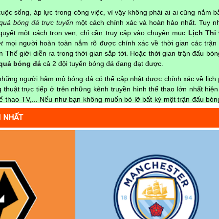
uộc sống, áp lực trong công việc, vì vậy không phải ai ai cũng nắm bắ
 quả bóng đá trực tuyến
một cách chính xác và hoàn hảo nhất. Tuy nh
quyết một cách trọn vẹn, chỉ cần truy cập vào chuyên mục
Lịch Thi
t
mọi người hoàn toàn nắm rõ được chính xác về thời gian các trận
 Thế giới diễn ra trong thời gian sắp tới. Hoặc thời gian trận đấu bó
 quả bóng đá
cả 2 đội tuyển bóng đá đang đạt được.
 những người hâm mộ bóng đá có thể cập nhật được chính xác về lịch 
thuật trực tiếp ở trên những kênh truyền hình thể thao lớn nhất hiện
 thao TV,... Nếu như bạn không muốn bỏ lỡ bất kỳ một trận đấu bón
ải, hãy thường xuyên vào chuyên mục
Lịch Thi Đấu
tại chuyên t
I NHẤT
ông tin chính xác nhất nhé!
hật chính xác trong toàn bộ các giải đấu
uyên trang
kqbongda.net
sẽ cập nhanh chóng và chính xác nhất thời 
n ra ở trong từng giải đấu như:
 hạng Anh;
 Âu;