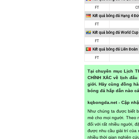
Iran
FT
Ch
Iraq
Kết quả bóng đá Hạng 4 Đứ
Ireland
FT
Israel
Kết quả bóng đá World Cup
Italia
FT
Jordan
Kết quả bóng đá Liên Đoàn
Kazakhstan
FT
Kosovo
Tại chuyên mục Lịch T
Kuwait
CHÍNH XÁC về lịch đấu 
Lao
giới. Hãy cùng đồng hà
bóng đá hấp dẫn nào cá
Latvia
Li băng
kqbongda.net - Cập nhật
Liechtenstein
Như chúng ta được biết 
mẻ cho mọi người. Theo n
Lithuania
đối với rất nhiều người, 
Luxembourg
được nhu cầu giải trí củ
nhiều thời gian nghiên c
Ma rốc