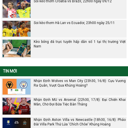
Soi kèo thơm Croatia vs Brazil, 22h00 ngày 09/12
Soi kèo thơm Hà Lan vs Ecuador, 23h00 ngày 25/11
Kèo bóng đá trực tuyến hấp dẫn số 1 tại thị trường Việt
Nam
TIN MỚI
Nhận Định Wolves vs Man City (23h30, 16/8): Cựu Vương
Ra Quân, Vượt Qua Khủng Hoảng?
Nhận Định MU vs Arsenal (22h30, 17/8): Đại Chiến Khai
Màn, Chờ Đợi Bữa Tiệc Bàn Thắng
Nhận Định Aston Villa vs Newcastle (18h30, 16/8): Pháo
Đài Villa Park Thử Lửa 'Chích Chòe' Khủng Hoảng