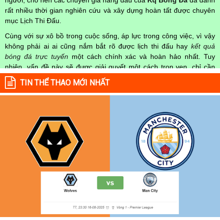
rất nhiều thời gian nghiên cứu và xây dựng hoàn tất được chuyên
mục Lịch Thi Đấu.
Cùng với sự xô bồ trong cuộc sống, áp lực trong công việc, vì vậy
không phải ai ai cũng nắm bắt rõ được lịch thi đấu hay
kết quả
bóng đá trực tuyến
một cách chính xác và hoàn hảo nhất. Tuy
nhiên, vấn đề này sẽ được giải quyết một cách trọn vẹn, chỉ cần
truy cập vào chuyên mục
Lịch Thi Đấu
của Website
kqbongda.net
TIN THỂ THAO MỚI NHẤT
mọi người hoàn toàn nắm rõ được chính xác về thời gian các trận
đấu bóng đá Việt Nam hay trên Thế giới diễn ra trong thời gian sắp
tới. Hoặc thời gian trận đấu bóng đá đang diễn ra hiện tại,
kết quả
bóng đá
cả 2 đội tuyển bóng đá đang đạt được.
Không chỉ dừng lại ở đó, những người hâm mộ bóng đá có thể cập
nhật được chính xác về lịch phát sóng bóng đá được tường thuật
trực tiếp ở trên những kênh truyền hình thể thao lớn nhất hiện nay
như: VTV3, K+, SCTV, Thể thao TV,... Nếu như bạn không muốn
bỏ lỡ bất kỳ một trận đấu bóng đá nào trong từng mùa giải, hãy
thường xuyên vào chuyên mục
Lịch Thi Đấu
tại chuyên trang
Kqbongda
để cập nhật thông tin chính xác nhất nhé!
Lịch thi đấu được cập nhật chính xác trong toàn bộ các giải