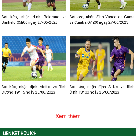
Lịch thi đấu bóng đá các giải nổi bật:
- Lịch thi đấu Ngoại hạng Anh
- Lịch thi đấu La Liga
Soi kèo, nhận định Belgrano vs
Soi kèo, nhận định Vasco da Gama
- Lịch thi đấu Bundesliga
Banfield 06h00 ngày 27/06/2023
vs Cuiaba 07h00 ngày 27/06/2023
- Lịch thi đấu Ligue 1
- Lịch thi đấu Serie A
- Lịch thi đấu V - League
- Lịch thi đấu Cup C1
Soi kèo, nhận định Viettel vs Bình
Soi kèo, nhận định SLNA vs Bình
Dương 19h15 ngày 25/06/2023
Định 18h00 ngày 25/06/2023
Xem thêm
LIÊN KẾT HỮU ÍCH