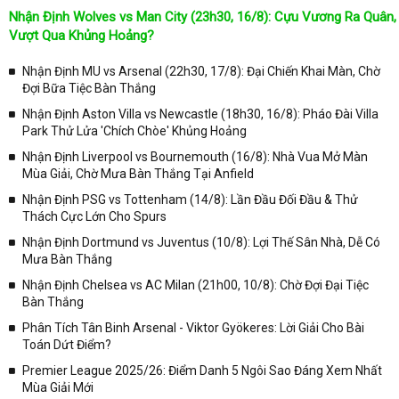
đấu
Nhận Định Wolves vs Man City (23h30, 16/8): Cựu Vương Ra Quân,
Tại
Lịch Thi Đấu
của chuyên trang
kqbongda.net
sẽ cập nhanh
Vượt Qua Khủng Hoảng?
chóng và chính xác nhất thời gian từng trận đấu bóng đá diễn ra ở
trong từng giải đấu như:
Nhận Định MU vs Arsenal (22h30, 17/8): Đại Chiến Khai Màn, Chờ
Đợi Bữa Tiệc Bàn Thắng
✓ Giải đấu bóng đá Ngoại hạng Anh;
Nhận Định Aston Villa vs Newcastle (18h30, 16/8): Pháo Đài Villa
✓ Giải bóng Cúp C1 Châu Âu;
Park Thử Lửa 'Chích Chòe' Khủng Hoảng
✓ Giải Cúp C2 Châu Âu;
Nhận Định Liverpool vs Bournemouth (16/8): Nhà Vua Mở Màn
Mùa Giải, Chờ Mưa Bàn Thắng Tại Anfield
✓ Giải VĐQG Tây Ban Nha;
Nhận Định PSG vs Tottenham (14/8): Lần Đầu Đối Đầu & Thử
✓ VĐQG Đức;
Thách Cực Lớn Cho Spurs
✓ Giải VĐQG Italia;
Nhận Định Dortmund vs Juventus (10/8): Lợi Thế Sân Nhà, Dễ Có
✓ VĐQG Pháp;
Mưa Bàn Thắng
Nhận Định Chelsea vs AC Milan (21h00, 10/8): Chờ Đợi Đại Tiệc
✓ Liên Đoàn Anh;
Bàn Thắng
✓ Cúp FA;
Phân Tích Tân Binh Arsenal - Viktor Gyökeres: Lời Giải Cho Bài
✓ U23 Châu Á;
Toán Dứt Điểm?
✓ Euro 2020;
Premier League 2025/26: Điểm Danh 5 Ngôi Sao Đáng Xem Nhất
Mùa Giải Mới
✓ VLWC KV Châu Á;