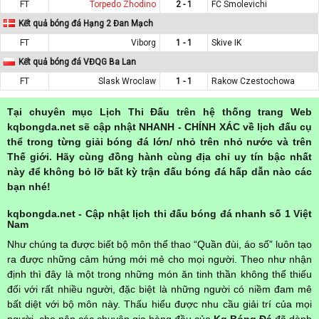
FT
Torpedo Zhodino
2 - 1
FC Smolevichi
Kết quả bóng đá Hạng 2 Đan Mạch
FT
Viborg
1 - 1
Skive IK
Kết quả bóng đá VĐQG Ba Lan
FT
Slask Wroclaw
1 - 1
Rakow Czestochowa
Tại chuyên mục Lịch Thi Đấu trên hệ thống trang Web
kqbongda.net sẽ cập nhật NHANH - CHÍNH XÁC về lịch đấu cụ
thể trong từng giải bóng đá lớn/ nhỏ trên nhỏ nước và trên
Thế giới. Hãy cùng đồng hành cùng địa chỉ uy tín bậc nhất
này để không bỏ lỡ bất kỳ trận đấu bóng đá hấp dẫn nào các
bạn nhé!
kqbongda.net - Cập nhật lịch thi đấu bóng đá nhanh số 1 Việt
Nam
Như chúng ta được biết bộ môn thể thao “Quần đùi, áo số” luôn tạo
ra được những cảm hứng mới mẻ cho mọi người. Theo như nhận
định thì đây là một trong những món ăn tinh thần không thể thiếu
đối với rất nhiều người, đặc biệt là những người có niềm đam mê
bất diệt với bộ môn này. Thấu hiểu được nhu cầu giải trí của mọi
người, cho nên các chuyên gia hàng đầu của
Kq Bóng Đá
đã dành