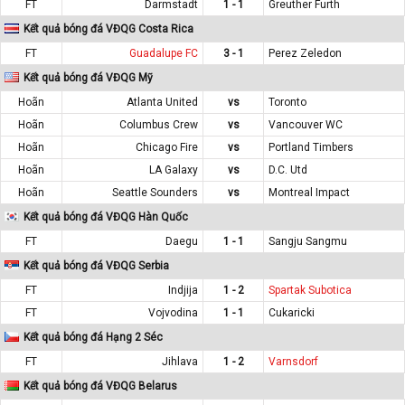
FT
Darmstadt
1 - 1
Greuther Furth
Kết quả bóng đá VĐQG Costa Rica
FT
Guadalupe FC
3 - 1
Perez Zeledon
Kết quả bóng đá VĐQG Mỹ
Hoãn
Atlanta United
vs
Toronto
Hoãn
Columbus Crew
vs
Vancouver WC
Hoãn
Chicago Fire
vs
Portland Timbers
Hoãn
LA Galaxy
vs
D.C. Utd
Hoãn
Seattle Sounders
vs
Montreal Impact
Kết quả bóng đá VĐQG Hàn Quốc
FT
Daegu
1 - 1
Sangju Sangmu
Kết quả bóng đá VĐQG Serbia
FT
Indjija
1 - 2
Spartak Subotica
FT
Vojvodina
1 - 1
Cukaricki
Kết quả bóng đá Hạng 2 Séc
FT
Jihlava
1 - 2
Varnsdorf
Kết quả bóng đá VĐQG Belarus