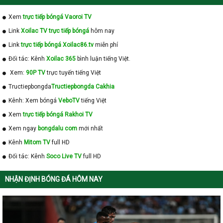
Xem
trực tiếp bóngá Vaoroi TV
Link
Xoilac TV trực tiếp bóngá
hôm nay
Link
trực tiếp bóngá Xoilac86.tv
miễn phí
Đối tác: Kênh
Xoilac 365
bình luận tiếng Việt.
Xem:
90P TV
trực tuyến tiếng Việt
Tructiepbongda
Tructiepbongda Cakhia
Kênh: Xem bóngá
VeboTV
tiếng Việt
Xem
trực tiếp bóngá Rakhoi TV
Xem ngay
bongdalu com
mới nhất
Kênh
Mitom TV
full HD
Đối tác: Kênh
Soco Live TV
full HD
NHẬN ĐỊNH BÓNG ĐÁ HÔM NAY