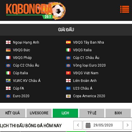
GIẢI ĐẤU
Ngoại Hạng Anh
VĐQG Tây Ban Nha
VĐQG Đức
VĐQG Italia
VĐQG Pháp
Cúp C1 Châu Âu
Cúp C2 Châu Âu
Vòng loại Euro 2020
Cúp Italia
VĐQG Việt Nam
VLWC KV Châu Á
Liên Đoàn Anh
Cúp FA
U23 Châu Á
Euro 2020
Copa America 2020
KẾT QUẢ
LIVESCORE
LỊCH
TỶ LỆ
BXH
LỊCH THI ĐẤU BÓNG ĐÁ HÔM NAY