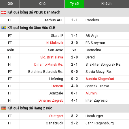
Giờ
Chủ
Tỷ số
Khách
Kết quả bóng đá VĐQG Đan Mạch
FT
Aarhus AGF
1 - 1
Randers
Kết quả bóng đá Giao Hữu CLB
FT
Skala IF
1 - 1
AB Argir
FT
KI Klaksvik
3 - 0
EB Streymur
Hoãn
San Jose
vs
Carmelita
FT
Slo. Bratislava
2 - 0
Sered
FT
Dinamo Minsk Re.
2 - 1
Shakhter Soligorsk Re.
FT
Belshina Babruisk Re.
0 - 0
Slavia Mozyr Re.
FT
Liefering
0 - 2
Austria Klagenfurt
FT
Trencin
4 - 0
Spartak Trnava
FT
Domzale
0 - 1
Aluminij
FT
Dinamo Zagreb
4 - 1
Inter Zapresic
Kết quả bóng đá Hạng 2 Đức
FT
Stuttgart
3 - 2
Hamburger
FT
Osnabruck
2 - 2
Jahn Regensburg