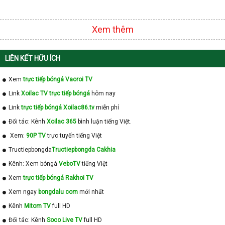
Xem thêm
LIÊN KẾT HỮU ÍCH
Xem
trực tiếp bóngá Vaoroi TV
Link
Xoilac TV trực tiếp bóngá
hôm nay
Link
trực tiếp bóngá Xoilac86.tv
miễn phí
Đối tác: Kênh
Xoilac 365
bình luận tiếng Việt.
Xem:
90P TV
trực tuyến tiếng Việt
Tructiepbongda
Tructiepbongda Cakhia
Kênh: Xem bóngá
VeboTV
tiếng Việt
Xem
trực tiếp bóngá Rakhoi TV
Xem ngay
bongdalu com
mới nhất
Kênh
Mitom TV
full HD
Đối tác: Kênh
Soco Live TV
full HD