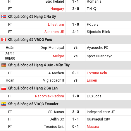
FT
Bắc Ireland
1 - 1
Romania
FT
Hungary
2 - 0
T.N.Kỳ
Kết quả bóng đá Hạng 2 Na Uy
FT
Lillestrom
1 - 0
FK Jerv
FT
Sandnes Ulf
4 - 1
Stjordals Blink
Kết quả bóng đá VĐQG Peru
Hoãn
Dep. Municipal
vs
Ayacucho FC
26/11
Melgar
vs
Sport Huancayo
00h00
Kết quả bóng đá Hạng 4 Đức - Miền Tây
FT
A.Aachen
0 - 1
Fortuna Koln
Hoãn
M.gladbach II
vs
Essen
Kết quả bóng đá Hạng 2 Ba Lan
FT
Radomiak Radom
1 - 0
LKS Lodz
Kết quả bóng đá VĐQG Ecuador
FT
SD Aucas
3 - 3
Independiente JT
FT
Delfin SC
1 - 1
Guayaquil City
FT
Tecnico Uni.
0 - 1
Macara