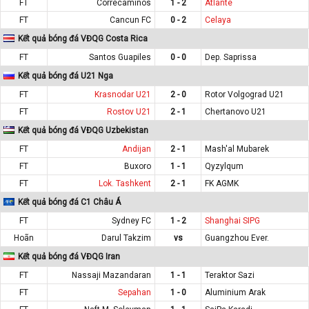
FT
Correcaminos
1 - 2
Atlante
FT
Cancun FC
0 - 2
Celaya
Kết quả bóng đá VĐQG Costa Rica
FT
Santos Guapiles
0 - 0
Dep. Saprissa
Kết quả bóng đá U21 Nga
FT
Krasnodar U21
2 - 0
Rotor Volgograd U21
FT
Rostov U21
2 - 1
Chertanovo U21
Kết quả bóng đá VĐQG Uzbekistan
FT
Andijan
2 - 1
Mash'al Mubarek
FT
Buxoro
1 - 1
Qyzylqum
FT
Lok. Tashkent
2 - 1
FK AGMK
Kết quả bóng đá C1 Châu Á
FT
Sydney FC
1 - 2
Shanghai SIPG
Hoãn
Darul Takzim
vs
Guangzhou Ever.
Kết quả bóng đá VĐQG Iran
FT
Nassaji Mazandaran
1 - 1
Teraktor Sazi
FT
Sepahan
1 - 0
Aluminium Arak