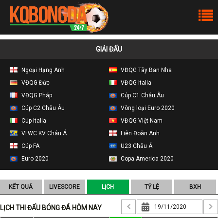
GIẢI ĐẤU
Ngoại Hạng Anh
VĐQG Tây Ban Nha
VĐQG Đức
VĐQG Italia
VĐQG Pháp
Cúp C1 Châu Âu
Cúp C2 Châu Âu
Vòng loại Euro 2020
Cúp Italia
VĐQG Việt Nam
VLWC KV Châu Á
Liên Đoàn Anh
Cúp FA
U23 Châu Á
Euro 2020
Copa America 2020
KẾT QUẢ
LIVESCORE
LỊCH
TỶ LỆ
BXH
LỊCH THI ĐẤU BÓNG ĐÁ HÔM NAY