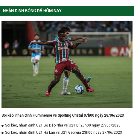
NHẬN ĐỊNH BÓNG ĐÁ HÔM NAY
Soi kèo, nhận định Fluminense vs Sporting Cristal 07h00 ngày 28/06/2023
Soi kèo, nhận định U21 Bồ Đào Nha vs U21 Bỉ 23h00 ngày 27/06/2023
Soi kèo, nhận định U21 Hà Lan vs U21 Georgia 23h00 ngày 27/06/2023