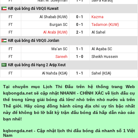
FT
Naft M. Soleyman
1 - 1
SaiPa Karadj
Kết quả bóng đá VĐQG Kuwait
FT
Al Shabab (KUW)
0 - 1
Kazma
FT
Burgan SC
0 - 1
Tadamon (KUW)
FT
Al Arabi (KUW)
2 - 1
Al Sahel
Kết quả bóng đá VĐQG Jordan
FT
Ma'an SC
1 - 1
Al Aqaba SC
FT
Sareeh
1 - 0
Sheikh Hussein
Kết quả bóng đá Hạng 2 Arập Xeut
FT
Al Nahda (KSA)
1 - 1
Sahel (KSA)
Tại chuyên mục Lịch Thi Đấu trên hệ thống trang Web
kqbongda.net sẽ cập nhật NHANH - CHÍNH XÁC về lịch đấu cụ
thể trong từng giải bóng đá lớn/ nhỏ trên nhỏ nước và trên
Thế giới. Hãy cùng đồng hành cùng địa chỉ uy tín bậc nhất
này để không bỏ lỡ bất kỳ trận đấu bóng đá hấp dẫn nào các
bạn nhé!
kqbongda.net - Cập nhật lịch thi đấu bóng đá nhanh số 1 Việt
Nam