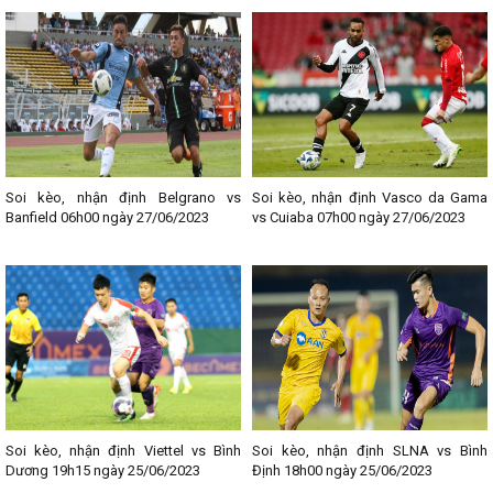
kqbongda.net
, nhằm để cập nhật nhanh chóng và chính xác các
thông tin liên quan đến từng trận đấu bóng đá. Chia sẻ địa chỉ giải
trí uy tín, chất lượng này đến với Fan hâm mộ bóng đá các bạn
nhé!
--------------------------------
Lịch thi đấu bóng đá các giải nổi bật:
- Lịch thi đấu Ngoại hạng Anh
- Lịch thi đấu La Liga
Soi kèo, nhận định Belgrano vs
Soi kèo, nhận định Vasco da Gama
- Lịch thi đấu Bundesliga
Banfield 06h00 ngày 27/06/2023
vs Cuiaba 07h00 ngày 27/06/2023
- Lịch thi đấu Ligue 1
- Lịch thi đấu Serie A
- Lịch thi đấu V - League
- Lịch thi đấu Cup C1
Soi kèo, nhận định Viettel vs Bình
Soi kèo, nhận định SLNA vs Bình
Dương 19h15 ngày 25/06/2023
Định 18h00 ngày 25/06/2023