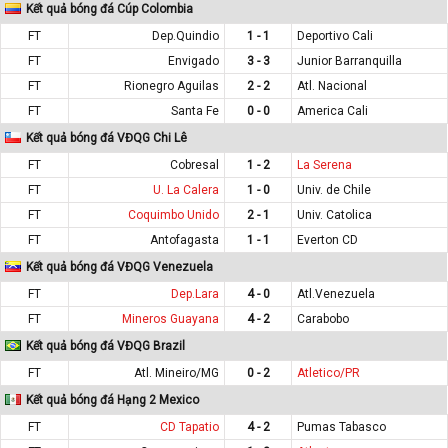
Kết quả bóng đá Cúp Colombia
FT
Dep.Quindio
1 - 1
Deportivo Cali
FT
Envigado
3 - 3
Junior Barranquilla
FT
Rionegro Aguilas
2 - 2
Atl. Nacional
FT
Santa Fe
0 - 0
America Cali
Kết quả bóng đá VĐQG Chi Lê
FT
Cobresal
1 - 2
La Serena
FT
U. La Calera
1 - 0
Univ. de Chile
FT
Coquimbo Unido
2 - 1
Univ. Catolica
FT
Antofagasta
1 - 1
Everton CD
Kết quả bóng đá VĐQG Venezuela
FT
Dep.Lara
4 - 0
Atl.Venezuela
FT
Mineros Guayana
4 - 2
Carabobo
Kết quả bóng đá VĐQG Brazil
FT
Atl. Mineiro/MG
0 - 2
Atletico/PR
Kết quả bóng đá Hạng 2 Mexico
FT
CD Tapatio
4 - 2
Pumas Tabasco