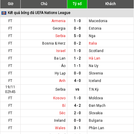
Giờ
Chủ
Tỷ số
Khách
Kết quả bóng đá UEFA Nations League
FT
Armenia
1 - 0
Macedonia
FT
Georgia
0 - 0
Estonia
FT
Serbia
5 - 0
Nga
FT
Bosnia & Herz
0 - 2
Italia
FT
Israel
1 - 0
Scotland
FT
Ba Lan
1 - 2
Hà Lan
FT
Áo
1 - 1
Na Uy
FT
Hy Lạp
0 - 0
Slovenia
FT
Anh
4 - 0
Iceland
19/11
Serbia
vs
T.N.Kỳ
02h45
FT
Kosovo
1 - 0
Moldova
FT
Bỉ
4 - 2
Đan Mạch
FT
Séc
2 - 0
Slovakia
FT
Ireland
0 - 0
Bulgaria
FT
Wales
3 - 1
Phần Lan