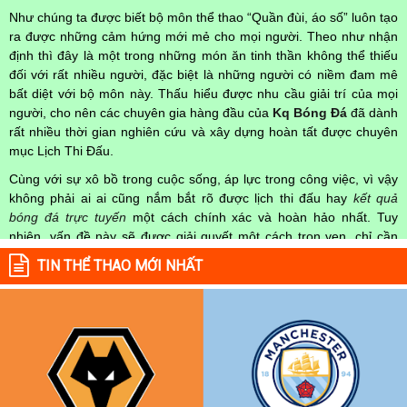
Như chúng ta được biết bộ môn thể thao “Quần đùi, áo số” luôn tạo
ra được những cảm hứng mới mẻ cho mọi người. Theo như nhận
định thì đây là một trong những món ăn tinh thần không thể thiếu
đối với rất nhiều người, đặc biệt là những người có niềm đam mê
bất diệt với bộ môn này. Thấu hiểu được nhu cầu giải trí của mọi
người, cho nên các chuyên gia hàng đầu của
Kq Bóng Đá
đã dành
rất nhiều thời gian nghiên cứu và xây dựng hoàn tất được chuyên
mục Lịch Thi Đấu.
Cùng với sự xô bồ trong cuộc sống, áp lực trong công việc, vì vậy
không phải ai ai cũng nắm bắt rõ được lịch thi đấu hay
kết quả
bóng đá trực tuyến
một cách chính xác và hoàn hảo nhất. Tuy
nhiên, vấn đề này sẽ được giải quyết một cách trọn vẹn, chỉ cần
truy cập vào chuyên mục
Lịch Thi Đấu
của Website
kqbongda.net
TIN THỂ THAO MỚI NHẤT
mọi người hoàn toàn nắm rõ được chính xác về thời gian các trận
đấu bóng đá Việt Nam hay trên Thế giới diễn ra trong thời gian sắp
tới. Hoặc thời gian trận đấu bóng đá đang diễn ra hiện tại,
kết quả
bóng đá
cả 2 đội tuyển bóng đá đang đạt được.
Không chỉ dừng lại ở đó, những người hâm mộ bóng đá có thể cập
nhật được chính xác về lịch phát sóng bóng đá được tường thuật
trực tiếp ở trên những kênh truyền hình thể thao lớn nhất hiện nay