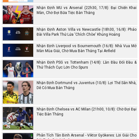
Nhận Định MU vs Arsenal (22h30, 17/8): Đại Chiến Khai
Màn, Chờ Đợi Bữa Tiệc Bàn Thắng
Nhận Định Aston Villa vs Newcastle (18h30, 16/8): Pháo
Đài Villa Park Thử Lửa 'Chích Chòe' Khủng Hoảng
Nhận Định Liverpool vs Bournemouth (16/8): Nhà Vua Mở
Màn Mùa Giải, Chờ Mưa Bàn Thắng Tại Anfield
Nhận Định PSG vs Tottenham (14/8): Lần Đầu Đối Đầu &
Thử Thách Cực Lớn Cho Spurs
Nhận Định Dortmund vs Juventus (10/8): Lợi Thế Sân Nhà,
Dễ Có Mưa Bàn Thắng
Nhận Định Chelsea vs AC Milan (21h00, 10/8): Chờ Đợi Đại
Tiệc Bàn Thắng
Phân Tích Tân Binh Arsenal - Viktor Gyökeres: Lời Giải Cho