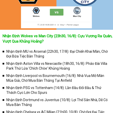
như: VTV3, K+, SCTV, Thể thao TV,... Nếu như bạn không muốn
bỏ lỡ bất kỳ một trận đấu bóng đá nào trong từng mùa giải, hãy
thường xuyên vào chuyên mục
Lịch Thi Đấu
tại chuyên trang
Kqbongda
để cập nhật thông tin chính xác nhất nhé!
Lịch thi đấu được cập nhật chính xác trong toàn bộ các giải
đấu
Nhận Định Wolves vs Man City (23h30, 16/8): Cựu Vương Ra Quân,
Tại
Lịch Thi Đấu
của chuyên trang
kqbongda.net
sẽ cập nhanh
Vượt Qua Khủng Hoảng?
chóng và chính xác nhất thời gian từng trận đấu bóng đá diễn ra ở
trong từng giải đấu như:
Nhận Định MU vs Arsenal (22h30, 17/8): Đại Chiến Khai Màn, Chờ
Đợi Bữa Tiệc Bàn Thắng
✓ Giải đấu bóng đá Ngoại hạng Anh;
Nhận Định Aston Villa vs Newcastle (18h30, 16/8): Pháo Đài Villa
✓ Giải bóng Cúp C1 Châu Âu;
Park Thử Lửa 'Chích Chòe' Khủng Hoảng
✓ Giải Cúp C2 Châu Âu;
Nhận Định Liverpool vs Bournemouth (16/8): Nhà Vua Mở Màn
Mùa Giải, Chờ Mưa Bàn Thắng Tại Anfield
✓ Giải VĐQG Tây Ban Nha;
Nhận Định PSG vs Tottenham (14/8): Lần Đầu Đối Đầu & Thử
✓ VĐQG Đức;
Thách Cực Lớn Cho Spurs
✓ Giải VĐQG Italia;
Nhận Định Dortmund vs Juventus (10/8): Lợi Thế Sân Nhà, Dễ Có
✓ VĐQG Pháp;
Mưa Bàn Thắng
Nhận Định Chelsea vs AC Milan (21h00, 10/8): Chờ Đợi Đại Tiệc
✓ Liên Đoàn Anh;