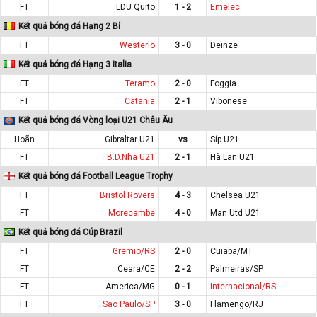
FT
LDU Quito
1 - 2
Emelec
Kết quả bóng đá Hạng 2 Bỉ
FT
Westerlo
3 - 0
Deinze
Kết quả bóng đá Hạng 3 Italia
FT
Teramo
2 - 0
Foggia
FT
Catania
2 - 1
Vibonese
Kết quả bóng đá Vòng loại U21 Châu Âu
Hoãn
Gibraltar U21
vs
Síp U21
FT
B.D.Nha U21
2 - 1
Hà Lan U21
Kết quả bóng đá Football League Trophy
FT
Bristol Rovers
4 - 3
Chelsea U21
FT
Morecambe
4 - 0
Man Utd U21
Kết quả bóng đá Cúp Brazil
FT
Gremio/RS
2 - 0
Cuiaba/MT
FT
Ceara/CE
2 - 2
Palmeiras/SP
FT
America/MG
0 - 1
Internacional/RS
FT
Sao Paulo/SP
3 - 0
Flamengo/RJ