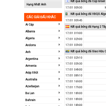
Kết quả bóng đá Cúp Israel
Hạng Nhất Anh
17/01 00h30
Kết quả bóng đá VĐQG Alge
CÁC GIẢI ĐẤU KHÁC
17/01 00h45
Ai Cập
Kết quả bóng đá Hạng 2 Tâ
Albania
17/01 01h00
Algeria
17/01 02h00
17/01 03h00
Andorra
Kết quả bóng đá Giao Hữu 
Anh
17/01 02h10
Argentina
17/01 03h30
Armenia
17/01 04h00
Arập Xêút
17/01 08h10
Australia
17/01 16h00
Azerbaijan
17/01 17h00
Ba Lan
17/01 18h00
17/01 18h00
Bahrain
17/01 18h00