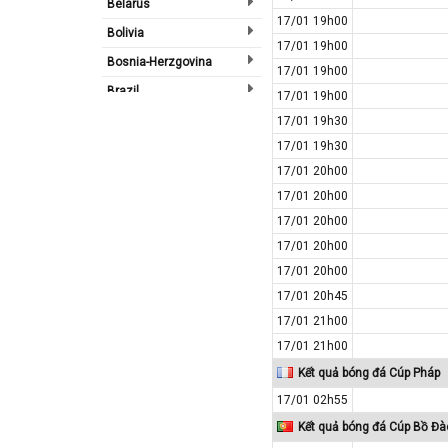
Belarus
17/01 19h00
Bolivia
17/01 19h00
Bosnia-Herzgovina
17/01 19h00
Brazil
17/01 19h00
Bulgary
17/01 19h30
17/01 19h30
Bắc Ireland
17/01 20h00
Bắc Mỹ
17/01 20h00
Bỉ
17/01 20h00
Bồ Đào Nha
17/01 20h00
Campuchia
17/01 20h00
Canada
17/01 20h45
17/01 21h00
Chi Lê
17/01 21h00
Châu Phi
Kết quả bóng đá Cúp Pháp
Châu Á
17/01 02h55
Châu Âu
Kết quả bóng đá Cúp Bồ Đà
Châu Úc