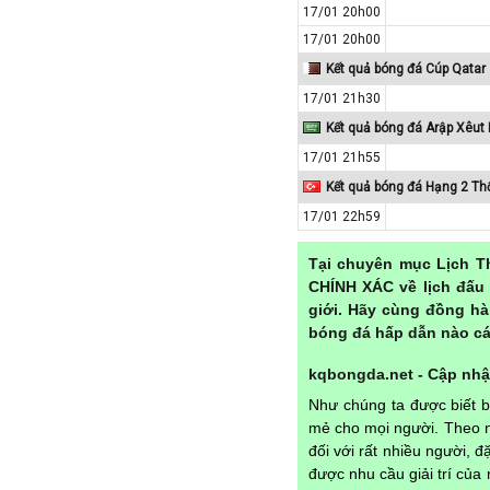
Iran
17/01 20h00
Iraq
17/01 20h00
Kết quả bóng đá Cúp Qatar
Ireland
17/01 21h30
Israel
Kết quả bóng đá Arập Xêut 
Italia
17/01 21h55
Jordan
Kết quả bóng đá Hạng 2 Th
Kazakhstan
17/01 22h59
Kosovo
Kuwait
Tại chuyên mục Lịch T
CHÍNH XÁC về lịch đấu 
Lao
giới. Hãy cùng đồng hà
Latvia
bóng đá hấp dẫn nào cá
Li băng
kqbongda.net - Cập nhật
Liechtenstein
Như chúng ta được biết 
Lithuania
mẻ cho mọi người. Theo n
đối với rất nhiều người, 
Luxembourg
được nhu cầu giải trí củ
Ma rốc