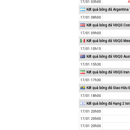
17/01 03h00
A
Colombia
Kết quả bóng đá Argentina
Costa Rica
17/01 08h00
Croatia
Kết quả bóng đá VĐQG Cos
Ecuador
17/01 09h00
Estonia
Kết quả bóng đá VĐQG Mex
Georgia
17/01 10h15
Gibralta
Kết quả bóng đá VĐQG Aust
17/01 15h30
Honduras
Kết quả bóng đá VĐQG Iran
Hungary
17/01 17h30
Hy Lạp
Kết quả bóng đá Giao Hữu
Hà Lan
17/01 18h00
Hàn Quốc
Kết quả bóng đá Hạng 2 Isr
Hồng Kông
17/01 20h00
Iceland
17/01 20h00
Indonesia
17/01 20h00