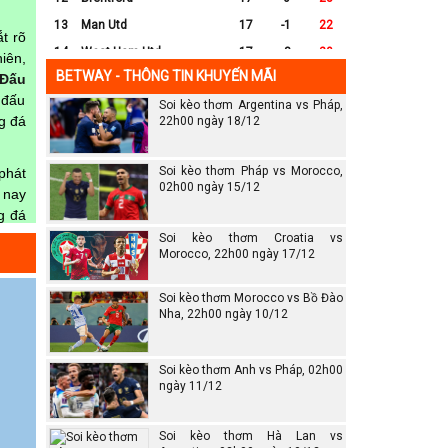
13
Man Utd
17
-1
22
t rõ
14
West Ham Utd
17
-8
20
iên,
BETWAY - THÔNG TIN KHUYẾN MÃI
 Đấu
15
Everton
17
-7
17
 đấu
Soi kèo thơm Argentina vs Pháp,
16
Crystal Palace
17
-8
16
ng đá
22h00 ngày 18/12
17
Leicester City
17
-16
14
18
Ipswich
17
-16
12
Soi kèo thơm Pháp vs Morocco,
phát
19
Wolves
17
-13
12
02h00 ngày 15/12
 nay
g đá
20
Southampton
17
-25
6
rang
Soi kèo thơm Croatia vs
Morocco, 22h00 ngày 17/12
Soi kèo thơm Morocco vs Bồ Đào
Nha, 22h00 ngày 10/12
gian
Soi kèo thơm Anh vs Pháp, 02h00
ngày 11/12
Soi kèo thơm Hà Lan vs