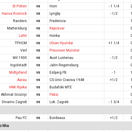
St.Polten
vs
Horn
- 1 1/4
Hansa Rostock
vs
Lyngby
- 1/2
Randers
vs
Fredericia
Mattersburg
vs
Kaposvar
Lahti
vs
Honka
TP.HCM
vs
Ulsan Hyundai
+1 1/4
Verl
vs
Preussen Munster
Wil 1900
vs
Aust Lustenau
- 1/2
Ingolstadt
vs
Jahn Regensburg
Midtjylland
vs
Esbjerg FB
- 1
Aarau
vs
CS Univ Craiova 1948
+1/2
HNK Rijeka
vs
Budafoki MTE
Akhmat Groznyi
vs
Paksi
Dinamo Zagreb
vs
Lok. Zagreb
- 1 3/4
Pau FC
vs
Bordeaux
+1/2
o Nha