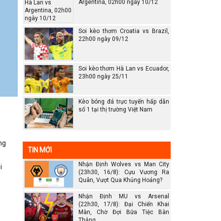
Argentina, 02h00 ngày 10/12
Soi kèo thơm Croatia vs Brazil,
22h00 ngày 09/12
Soi kèo thơm Hà Lan vs Ecuador,
23h00 ngày 25/11
Kèo bóng đá trực tuyến hấp dẫn
số 1 tại thị trường Việt Nam
ng
TIN MỚI
Nhận Định Wolves vs Man City
i
(23h30, 16/8): Cựu Vương Ra
 đấu
Quân, Vượt Qua Khủng Hoảng?
giới.
Nhận Định MU vs Arsenal
 đấu
(22h30, 17/8): Đại Chiến Khai
Màn, Chờ Đợi Bữa Tiệc Bàn
Thắng