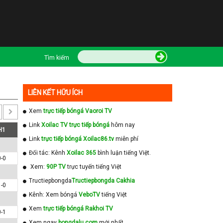
Tìm kiếm
LIÊN KẾT HỮU ÍCH
Xem
trực tiếp bóngá Vaoroi TV
Link
Xoilac TV trực tiếp bóngá
hôm nay
H1
Link
trực tiếp bóngá Xoilac86.tv
miễn phí
Đối tác: Kênh
Xoilac 365
bình luận tiếng Việt.
0-0
Xem:
90P TV
trực tuyến tiếng Việt
Tructiepbongda
Tructiepbongda Cakhia
1-0
Kênh: Xem bóngá
VeboTV
tiếng Việt
Xem
trực tiếp bóngá Rakhoi TV
0-1
Xem ngay
bongdalu com
mới nhất