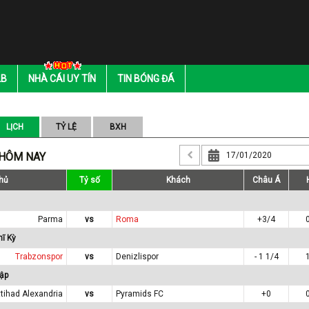
LB
NHÀ CÁI UY TÍN
TIN BÓNG ĐÁ
LỊCH
TỶ LỆ
BXH
 HÔM NAY
hủ
Tỷ số
Khách
Châu Á
Parma
vs
Roma
+3/4
ĩ Kỳ
Trabzonspor
vs
Denizlispor
- 1 1/4
ập
ttihad Alexandria
vs
Pyramids FC
+0