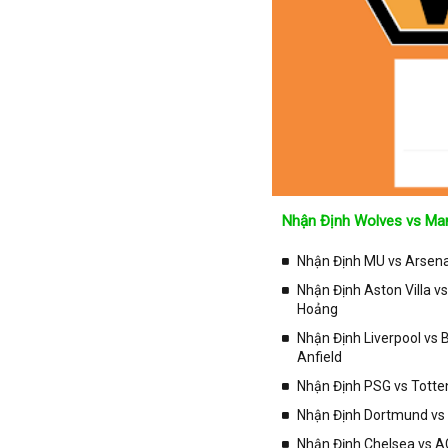
Paraguay
✓ Giải VĐQG Tây Ban Nh
Peru
✓ VĐQG Đức;
Pháp
✓ Giải VĐQG Italia;
Phần Lan
✓ VĐQG Pháp;
Qatar
✓ Liên Đoàn Anh;
Quốc Tế
✓ Cúp FA;
Rumany
✓ U23 Châu Á;
San Marino
Nhận Định Wolves vs Man
✓ Euro 2020;
Scotland
Nhận Định MU vs Arsenal
✓ VLWC KV Châu Á;
Serbia
Nhận Định Aston Villa v
✓ Copa America 2020;
Singapore
Hoảng
Slovakia
✓ Các giải đấu bóng đá k
Nhận Định Liverpool vs
Anfield
Slovenia
Vì vậy, đồng hành cùng 
bóng đá nào, đặc biệt là 
Nhận Định PSG vs Totte
Syria
Tại đây, mọi người sẽ có 
Nhận Định Dortmund vs 
Séc
bóng đá sắp diễn ra như:
Nhận Định Chelsea vs AC
Síp