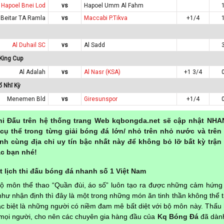
Hapoel Bnei Lod
vs
Hapoel Umm Al Fahm
Beitar TA Ramla
vs
Maccabi P.Tikva
+1/4
Al Duhail SC
vs
Al Sadd
King Cup
Al Adalah
vs
Al Nasr (KSA)
+1 3/4
ổ Nhĩ Kỳ
Menemen Bld
vs
Giresunspor
+1/4
hi Đấu trên hệ thống trang Web kqbongda.net sẽ cập nhật NHA
cụ thể trong từng giải bóng đá lớn/ nhỏ trên nhỏ nước và trên
nh cùng địa chỉ uy tín bậc nhất này để không bỏ lỡ bất kỳ trận
c bạn nhé!
 lịch thi đấu bóng đá nhanh số 1 Việt Nam
bộ môn thể thao “Quần đùi, áo số” luôn tạo ra được những cảm hứng
hư nhận định thì đây là một trong những món ăn tinh thần không thể t
đặc biệt là những người có niềm đam mê bất diệt với bộ môn này. Thấu 
a mọi người, cho nên các chuyên gia hàng đầu của
Kq Bóng Đá
đã dành