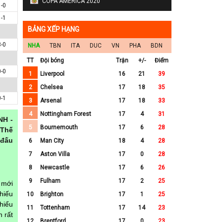
COPA AMERICA 2020
1-0
1-1
BẢNG XẾP HẠNG
3-0
NHA
TBN
ITA
DUC
VN
PHA
BDN
TT
Đội bóng
Trận
+/-
Điểm
0-0
1
Liverpool
16
21
39
2
Chelsea
17
18
35
0-1
3
Arsenal
17
18
33
4
Nottingham Forest
17
4
31
NH -
5
Bournemouth
17
6
28
 Thế
 đấu
6
Man City
18
4
28
7
Aston Villa
17
0
28
8
Newcastle
17
6
26
9
Fulham
17
2
25
 mới
hiếu
10
Brighton
17
1
25
hiểu
11
Tottenham
17
14
23
 rất
12
Brentford
17
0
23