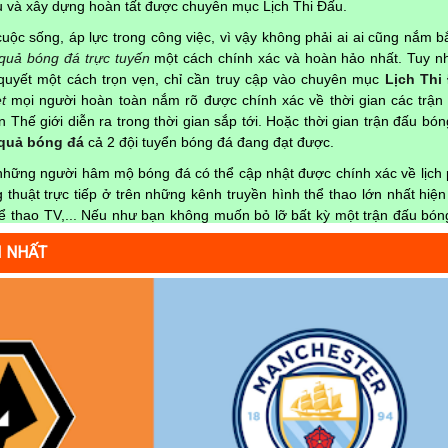
ứu và xây dựng hoàn tất được chuyên mục Lịch Thi Đấu.
uộc sống, áp lực trong công việc, vì vậy không phải ai ai cũng nắm bắ
 quả bóng đá trực tuyến
một cách chính xác và hoàn hảo nhất. Tuy nh
quyết một cách trọn vẹn, chỉ cần truy cập vào chuyên mục
Lịch Thi
t
mọi người hoàn toàn nắm rõ được chính xác về thời gian các trận
 Thế giới diễn ra trong thời gian sắp tới. Hoặc thời gian trận đấu bó
 quả bóng đá
cả 2 đội tuyển bóng đá đang đạt được.
 những người hâm mộ bóng đá có thể cập nhật được chính xác về lịch 
thuật trực tiếp ở trên những kênh truyền hình thể thao lớn nhất hiện
 thao TV,... Nếu như bạn không muốn bỏ lỡ bất kỳ một trận đấu bón
ải, hãy thường xuyên vào chuyên mục
Lịch Thi Đấu
tại chuyên t
I NHẤT
ông tin chính xác nhất nhé!
hật chính xác trong toàn bộ các giải đấu
uyên trang
kqbongda.net
sẽ cập nhanh chóng và chính xác nhất thời 
n ra ở trong từng giải đấu như:
 hạng Anh;
 Âu;