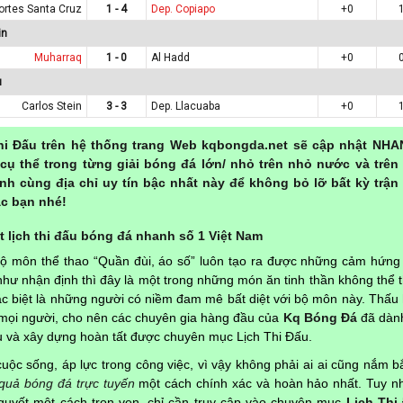
ortes Santa Cruz
1 - 4
Dep. Copiapo
+0
in
Muharraq
1 - 0
Al Hadd
+0
u
Carlos Stein
3 - 3
Dep. Llacuaba
+0
hi Đấu trên hệ thống trang Web kqbongda.net sẽ cập nhật NHA
cụ thể trong từng giải bóng đá lớn/ nhỏ trên nhỏ nước và trên
nh cùng địa chỉ uy tín bậc nhất này để không bỏ lỡ bất kỳ trận
c bạn nhé!
 lịch thi đấu bóng đá nhanh số 1 Việt Nam
bộ môn thể thao “Quần đùi, áo số” luôn tạo ra được những cảm hứng
hư nhận định thì đây là một trong những món ăn tinh thần không thể t
đặc biệt là những người có niềm đam mê bất diệt với bộ môn này. Thấu 
a mọi người, cho nên các chuyên gia hàng đầu của
Kq Bóng Đá
đã dành
ứu và xây dựng hoàn tất được chuyên mục Lịch Thi Đấu.
uộc sống, áp lực trong công việc, vì vậy không phải ai ai cũng nắm bắ
 quả bóng đá trực tuyến
một cách chính xác và hoàn hảo nhất. Tuy nh
quyết một cách trọn vẹn, chỉ cần truy cập vào chuyên mục
Lịch Thi