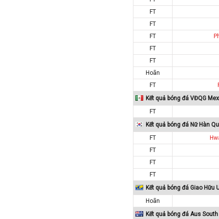
Iran
FT
Iraq
FT
Ireland
FT
P
Israel
FT
Italia
FT
Hoãn
Jordan
FT
Kazakhstan
Kết quả bóng đá VĐQG Mex
Kosovo
FT
Kuwait
Kết quả bóng đá Nữ Hàn Q
Lao
FT
Hw
Latvia
FT
Li băng
FT
Liechtenstein
FT
Lithuania
Kết quả bóng đá Giao Hữu 
Hoãn
Luxembourg
Kết quả bóng đá Aus South
Ma rốc