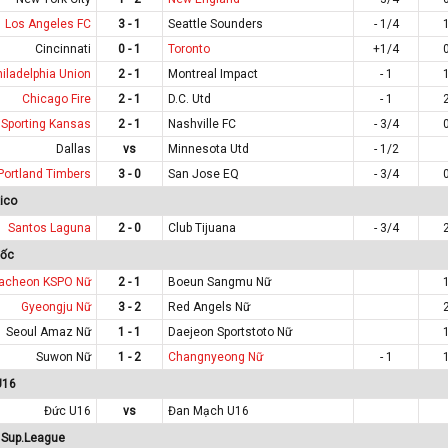
Los Angeles FC
3 - 1
Seattle Sounders
- 1/4
Cincinnati
0 - 1
Toronto
+1/4
hiladelphia Union
2 - 1
Montreal Impact
- 1
Chicago Fire
2 - 1
D.C. Utd
- 1
Sporting Kansas
2 - 1
Nashville FC
- 3/4
Dallas
vs
Minnesota Utd
- 1/2
Portland Timbers
3 - 0
San Jose EQ
- 3/4
ico
Santos Laguna
2 - 0
Club Tijuana
- 3/4
uốc
acheon KSPO Nữ
2 - 1
Boeun Sangmu Nữ
Gyeongju Nữ
3 - 2
Red Angels Nữ
Seoul Amaz Nữ
1 - 1
Daejeon Sportstoto Nữ
Suwon Nữ
1 - 2
Changnyeong Nữ
- 1
U16
Đức U16
vs
Đan Mạch U16
 Sup.League