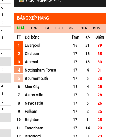
COPA AMERICA 2020
1-0
0-1
BẢNG XẾP HẠNG
1-0
NHA
TBN
ITA
DUC
VN
PHA
BDN
2-0
TT
Đội bóng
Trận
+/-
Điểm
0-1
-
1
Liverpool
16
21
39
0-0
2
Chelsea
17
18
35
3
Arsenal
17
18
33
2-0
4
Nottingham Forest
17
4
31
5
Bournemouth
17
6
28
1-1
6
Man City
18
4
28
2-1
7
Aston Villa
17
0
28
1-0
8
Newcastle
17
6
26
1-1
9
Fulham
17
2
25
10
Brighton
17
1
25
11
Tottenham
17
14
23
12
Brentford
17
0
23