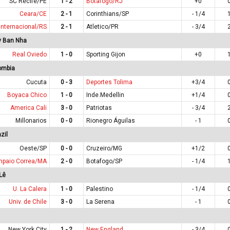
SC Recife/PE
1 - 2
Botafogo/RJ
+0
Ceara/CE
2 - 1
Corinthians/SP
- 1/4
Internacional/RS
2 - 1
Atletico/PR
- 3/4
y Ban Nha
Real Oviedo
1 - 0
Sporting Gijon
+0
ombia
Cucuta
0 - 3
Deportes Tolima
+3/4
Boyaca Chico
1 - 0
Inde.Medellin
+1/4
America Cali
3 - 0
Patriotas
- 3/4
Millonarios
0 - 0
Rionegro Águilas
- 1
zil
Oeste/SP
0 - 0
Cruzeiro/MG
+1/2
paio Correa/MA
2 - 0
Botafogo/SP
- 1/4
Lê
U. La Calera
1 - 0
Palestino
- 1/4
Univ. de Chile
3 - 0
La Serena
- 1
New York City
1 - 2
New England
- 3/4