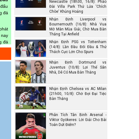
Newcastle (18h30, 16/8): Pháo
 đấu
Đài Villa Park Thử Lửa 'Chích
Chòe' Khủng Hoảng
ng đá
Nhận Định Liverpool vs
Bournemouth (16/8): Nhà Vua
phát
Mở Màn Mùa Giải, Chờ Mưa Bàn
Thắng Tại Anfield
 nay
g đá
Nhận Định PSG vs Tottenham
(14/8): Lần Đầu Đối Đầu & Thử
rang
Thách Cực Lớn Cho Spurs
Nhận Định Dortmund vs
Juventus (10/8): Lợi Thế Sân
Nhà, Dễ Có Mưa Bàn Thắng
gian
Nhận Định Chelsea vs AC Milan
(21h00, 10/8): Chờ Đợi Đại Tiệc
Bàn Thắng
Phân Tích Tân Binh Arsenal -
Viktor Gyökeres: Lời Giải Cho Bài
Toán Dứt Điểm?