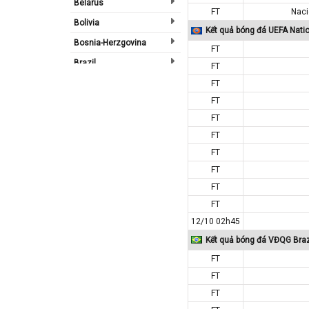
Belarus
FT
Naci
Bolivia
Kết quả bóng đá UEFA Nati
Bosnia-Herzgovina
FT
Brazil
FT
Bulgary
FT
FT
Bắc Ireland
FT
Bắc Mỹ
FT
Bỉ
FT
Bồ Đào Nha
FT
Campuchia
FT
Canada
FT
12/10 02h45
Chi Lê
Kết quả bóng đá VĐQG Braz
Châu Phi
FT
Châu Á
FT
Châu Âu
FT
Châu Úc