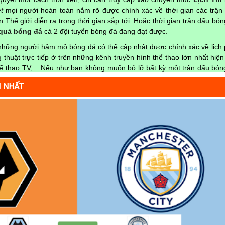
t
mọi người hoàn toàn nắm rõ được chính xác về thời gian các trận
 Thế giới diễn ra trong thời gian sắp tới. Hoặc thời gian trận đấu bó
 quả bóng đá
cả 2 đội tuyển bóng đá đang đạt được.
 những người hâm mộ bóng đá có thể cập nhật được chính xác về lịch 
thuật trực tiếp ở trên những kênh truyền hình thể thao lớn nhất hiện
 thao TV,... Nếu như bạn không muốn bỏ lỡ bất kỳ một trận đấu bón
ải, hãy thường xuyên vào chuyên mục
Lịch Thi Đấu
tại chuyên t
I NHẤT
ông tin chính xác nhất nhé!
hật chính xác trong toàn bộ các giải đấu
uyên trang
kqbongda.net
sẽ cập nhanh chóng và chính xác nhất thời 
n ra ở trong từng giải đấu như:
 hạng Anh;
 Âu;
a;