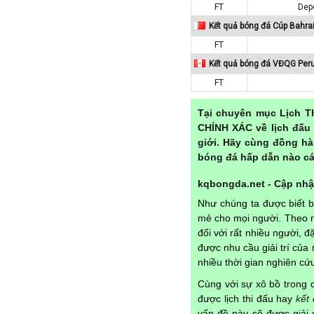
Paraguay
FT
Dep
Kết quả bóng đá Cúp Bahra
Peru
FT
Pháp
Kết quả bóng đá VĐQG Per
Phần Lan
FT
Qatar
Quốc Tế
Tại chuyên mục Lịch T
CHÍNH XÁC về lịch đấu 
Rumany
giới. Hãy cùng đồng hà
San Marino
bóng đá hấp dẫn nào cá
Scotland
kqbongda.net - Cập nhật
Serbia
Như chúng ta được biết 
Singapore
mẻ cho mọi người. Theo n
Slovakia
đối với rất nhiều người, 
được nhu cầu giải trí củ
Slovenia
nhiều thời gian nghiên c
Syria
Cùng với sự xô bồ trong c
Séc
được lịch thi đấu hay
kết
Síp
vấn đề này sẽ được giải 