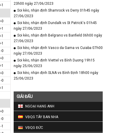
23h00 ngày 27/06/2023
0-1
Soi kèo, nhận định Shamrock vs Derry 01h45 ngày
27/06/2023
0-0
Soi kèo, nhận định Dundalk vs St Patrick's 01h45
0-1
ngày 27/06/2023
Soi kèo, nhận định Belgrano vs Banfield 06h00 ngày
0-1
27/06/2023
0-1
Soi kèo, nhận định Vasco da Gama vs Cuiaba 07h00
1-0
ngày 27/06/2023
0-0
Soi kèo, nhận định Viettel vs Bình Dương 19h15
0-1
ngày 25/06/2023
Soi kèo, nhận định SLNA vs Bình Định 18h00 ngày
0-0
25/06/2023
1-0
0-1
GIẢI ĐẤU
NGOẠI HẠNG ANH
0-0
VĐQG TÂY BAN NHA
1-0
1-1
VĐQG ĐỨC