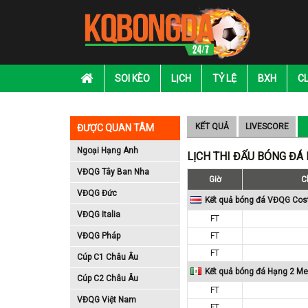
SOI KÈO
LỊCH
TỶ LỆ
BXH
C
KẾT QUẢ
LIVESCORE
ĐƯỢC QUAN TÂM
Ngoại Hạng Anh
LỊCH THI ĐẤU BÓNG ĐÁ
VĐQG Tây Ban Nha
Giờ
C
VĐQG Đức
Kết quả bóng đá VĐQG Cos
VĐQG Italia
FT
VĐQG Pháp
FT
FT
Cúp C1 Châu Âu
Kết quả bóng đá Hạng 2 Me
Cúp C2 Châu Âu
FT
VĐQG Việt Nam
FT