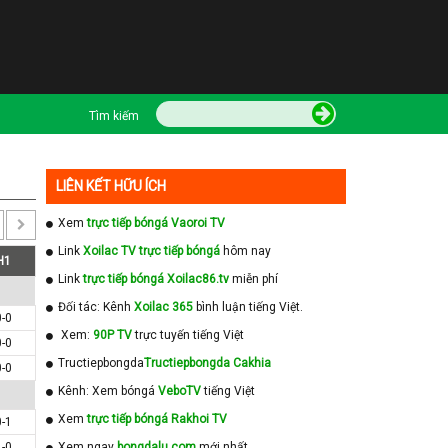
Tìm kiếm
LIÊN KẾT HỮU ÍCH
Xem
trực tiếp bóngá Vaoroi TV
Link
Xoilac TV trực tiếp bóngá
hôm nay
H1
Link
trực tiếp bóngá Xoilac86.tv
miễn phí
Đối tác: Kênh
Xoilac 365
bình luận tiếng Việt.
0-0
Xem:
90P TV
trực tuyến tiếng Việt
0-0
Tructiepbongda
Tructiepbongda Cakhia
0-0
Kênh: Xem bóngá
VeboTV
tiếng Việt
Xem
trực tiếp bóngá Rakhoi TV
0-1
1-0
Xem ngay
bongdalu com
mới nhất