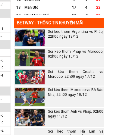
0-0
13
Man Utd
17
-1
22
14
West Ham Utd
17
-8
20
BETWAY - THÔNG TIN KHUYẾN MÃI
15
Everton
17
-7
17
0-1
Soi kèo thơm Argentina vs Pháp,
16
Crystal Palace
17
-8
16
-
22h00 ngày 18/12
17
Leicester City
17
-16
14
18
Ipswich
17
-16
12
Soi kèo thơm Pháp vs Morocco,
-
19
Wolves
17
-13
12
02h00 ngày 15/12
0-0
20
Southampton
17
-25
6
0-0
Soi kèo thơm Croatia vs
1-1
Morocco, 22h00 ngày 17/12
-
Soi kèo thơm Morocco vs Bồ Đào
Nha, 22h00 ngày 10/12
-
Soi kèo thơm Anh vs Pháp, 02h00
1-0
ngày 11/12
0-0
0-2
Soi kèo thơm Hà Lan vs