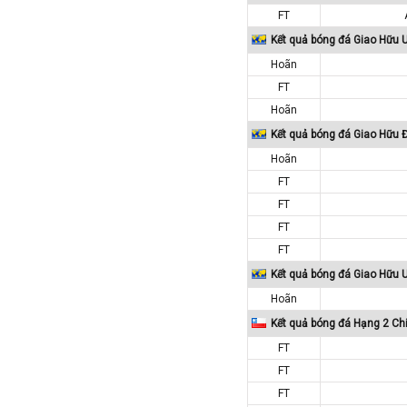
FT
Macedonia
Kết quả bóng đá Giao Hữu 
Malaysia
Hoãn
Malta
FT
Mexico
Hoãn
Moldova
Kết quả bóng đá Giao Hữu
Montenegro
Hoãn
Mỹ
FT
FT
Na Uy
FT
Nam Mỹ
FT
Nam Phi
Kết quả bóng đá Giao Hữu 
New Zealand
Hoãn
Nga
Kết quả bóng đá Hạng 2 Chi
Nhật Bản
FT
Nicaragua
FT
Oman
FT