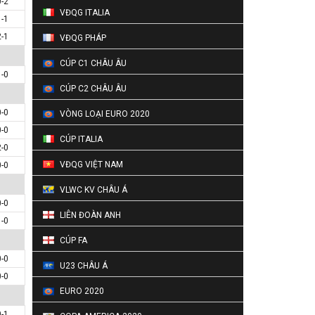
0-2
VĐQG ITALIA
1-1
2-1
VĐQG PHÁP
CÚP C1 CHÂU ÂU
1-0
CÚP C2 CHÂU ÂU
0-0
VÒNG LOẠI EURO 2020
0-0
CÚP ITALIA
2-0
VĐQG VIỆT NAM
0-0
VLWC KV CHÂU Á
0-0
LIÊN ĐOÀN ANH
1-0
CÚP FA
0-0
U23 CHÂU Á
0-0
EURO 2020
0-1