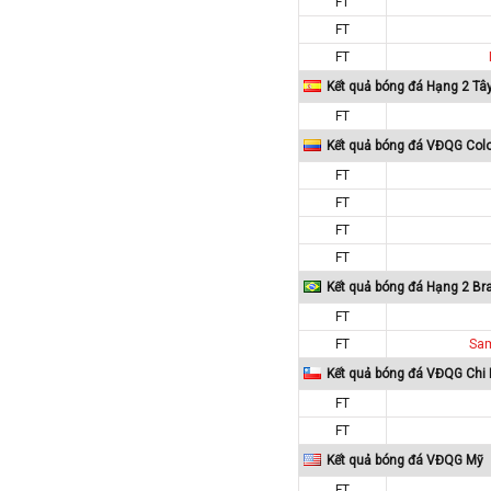
FT
Colombia
FT
Costa Rica
FT
Croatia
Kết quả bóng đá Hạng 2 Tâ
FT
Ecuador
Kết quả bóng đá VĐQG Col
Estonia
FT
Georgia
FT
Gibralta
FT
Honduras
FT
Hungary
Kết quả bóng đá Hạng 2 Bra
Hy Lạp
FT
Hà Lan
FT
Sam
Hàn Quốc
Kết quả bóng đá VĐQG Chi 
Hồng Kông
FT
FT
Iceland
Kết quả bóng đá VĐQG Mỹ
Indonesia
FT