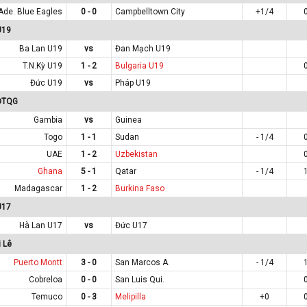
Ade. Blue Eagles
0 - 0
Campbelltown City
+1/4
U19
Ba Lan U19
vs
Đan Mạch U19
T.N.Kỳ U19
1 - 2
Bulgaria U19
Đức U19
vs
Pháp U19
 ĐTQG
Gambia
vs
Guinea
Togo
1 - 1
Sudan
- 1/4
UAE
1 - 2
Uzbekistan
Ghana
5 - 1
Qatar
- 1/4
Madagascar
1 - 2
Burkina Faso
U17
Hà Lan U17
vs
Đức U17
 Lê
Puerto Montt
3 - 0
San Marcos A.
- 1/4
Cobreloa
0 - 0
San Luis Qui.
Temuco
0 - 3
Melipilla
+0