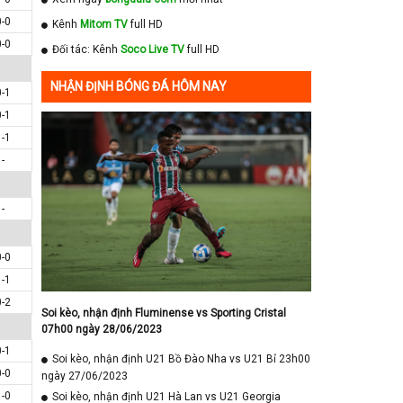
0-0
Kênh
Mitom TV
full HD
0-0
Đối tác: Kênh
Soco Live TV
full HD
NHẬN ĐỊNH BÓNG ĐÁ HÔM NAY
0-1
0-1
1-1
-
-
0-0
1-1
0-2
Soi kèo, nhận định Fluminense vs Sporting Cristal
07h00 ngày 28/06/2023
0-1
Soi kèo, nhận định U21 Bồ Đào Nha vs U21 Bỉ 23h00
0-0
ngày 27/06/2023
1-0
Soi kèo, nhận định U21 Hà Lan vs U21 Georgia