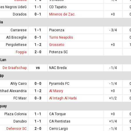
es Negros UdeG
1 - 1
CD Tapatio
Dorados
0 - 1
Mineros de Zac.
+0
ia
Carrarese
1 - 1
Piacenza
- 3/4
AS Bisceglie
0 - 1
Turris Neapolis
Pergolettese
1 - 2
Grosseto
+0
Foggia
2 - 0
Potenza SC
 Lan
De Graafschap
vs
NAC Breda
- 1/4
ập
Ahly Cairo
0 - 0
Pyramids FC
- 1/4
ttihad Alexandria
1 - 2
Al Masry
+0
FC Masr
0 - 3
Al Intagh Al Harbi
+1/2
guay
Plaza Colonia
1 - 1
CA Torque
+0
Danubio
1 - 1
CA Rentistas
+1/4
Defensor SC
2 - 0
Cerro Largo
- 1/4