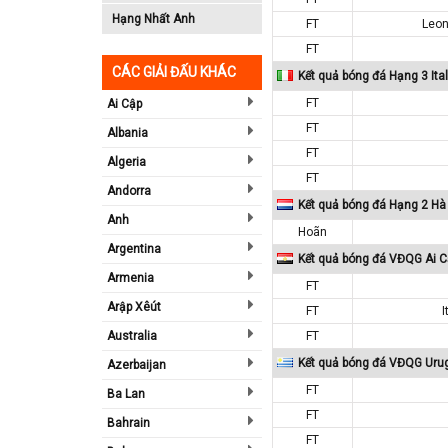
Hạng Nhất Anh
FT
Leon
FT
CÁC GIẢI ĐẤU KHÁC
Kết quả bóng đá Hạng 3 Ital
FT
Ai Cập
FT
Albania
FT
Algeria
FT
Andorra
Kết quả bóng đá Hạng 2 Hà
Anh
Hoãn
Argentina
Kết quả bóng đá VĐQG Ai C
Armenia
FT
Arập Xêút
FT
I
Australia
FT
Kết quả bóng đá VĐQG Uru
Azerbaijan
FT
Ba Lan
FT
Bahrain
FT