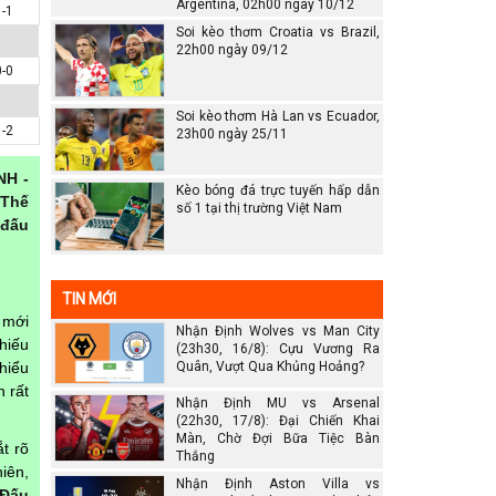
Argentina, 02h00 ngày 10/12
1-1
Soi kèo thơm Croatia vs Brazil,
22h00 ngày 09/12
0-0
Soi kèo thơm Hà Lan vs Ecuador,
1-2
23h00 ngày 25/11
NH -
Kèo bóng đá trực tuyến hấp dẫn
 Thế
số 1 tại thị trường Việt Nam
 đấu
TIN MỚI
 mới
Nhận Định Wolves vs Man City
hiếu
(23h30, 16/8): Cựu Vương Ra
hiểu
Quân, Vượt Qua Khủng Hoảng?
 rất
Nhận Định MU vs Arsenal
(22h30, 17/8): Đại Chiến Khai
Màn, Chờ Đợi Bữa Tiệc Bàn
t rõ
Thắng
iên,
Nhận Định Aston Villa vs
 Đấu