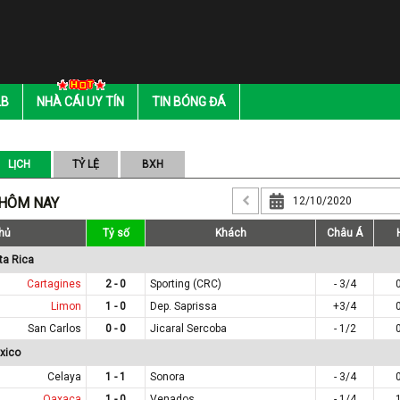
LB
NHÀ CÁI UY TÍN
TIN BÓNG ĐÁ
LỊCH
TỶ LỆ
BXH
 HÔM NAY
hủ
Tỷ số
Khách
Châu Á
ta Rica
Cartagines
2 - 0
Sporting (CRC)
- 3/4
Limon
1 - 0
Dep. Saprissa
+3/4
San Carlos
0 - 0
Jicaral Sercoba
- 1/2
xico
Celaya
1 - 1
Sonora
- 3/4
Oaxaca
1 - 0
Venados
- 1/4