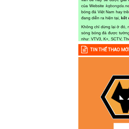
của Website
kqbongda.ne
Tajikistan
bóng đá Việt Nam hay trên
Thái Lan
đang diễn ra hiện tại,
kết
Thế Giới
Không chỉ dừng lại ở đó,
Thổ Nhĩ Kỳ
sóng bóng đá được tường 
như: VTV3, K+, SCTV, Thể
Thụy Sỹ
nào trong từng mùa gi
TIN THỂ THAO MỚ
Thụy Điển
Kqbongda
để cập nhật th
Trung Quốc
Lịch thi đấu được cập n
Tunisia
Tại
Lịch Thi Đấu
của ch
Tây Ban Nha
từng trận đấu bóng đá diễ
UAE
✓ Giải đấu bóng đá Ngoại
Ukraina
✓ Giải bóng Cúp C1 Châu
Uruguay
✓ Giải Cúp C2 Châu Âu;
Uzbekistan
✓ Giải VĐQG Tây Ban Nh
Venezuela
✓ VĐQG Đức;
Việt Nam