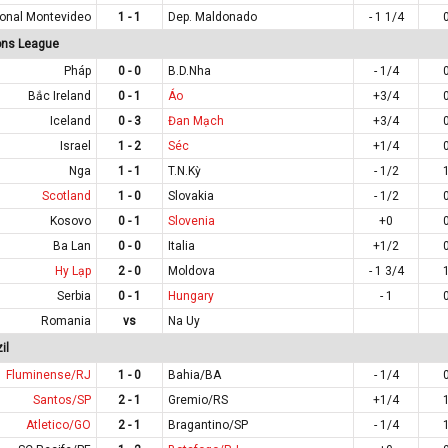
onal Montevideo
1 - 1
Dep. Maldonado
- 1 1/4
ons League
Pháp
0 - 0
B.D.Nha
- 1/4
Bắc Ireland
0 - 1
Áo
+3/4
Iceland
0 - 3
Đan Mạch
+3/4
Israel
1 - 2
Séc
+1/4
Nga
1 - 1
T.N.Kỳ
- 1/2
Scotland
1 - 0
Slovakia
- 1/2
Kosovo
0 - 1
Slovenia
+0
Ba Lan
0 - 0
Italia
+1/2
Hy Lạp
2 - 0
Moldova
- 1 3/4
Serbia
0 - 1
Hungary
- 1
Romania
vs
Na Uy
il
Fluminense/RJ
1 - 0
Bahia/BA
- 1/4
Santos/SP
2 - 1
Gremio/RS
+1/4
Atletico/GO
2 - 1
Bragantino/SP
- 1/4